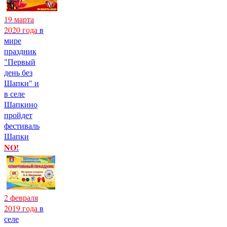
19 марта
2020 года
в
мире
праздник
"Первый
день без
Шапки" и
в селе
Шапкино
пройдет
фестиваль
Шапки
NO!
2 февраля
2019 года
в
селе