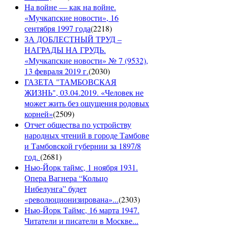
На войне — как на войне.
«Мучкапские новости», 16
сентября 1997 года
(
2218
)
ЗА ДОБЛЕСТНЫЙ ТРУД –
НАГРАДЫ НА ГРУДЬ.
«Мучкапские новости» № 7 (9532),
13 февраля 2019 г.
(
2030
)
ГАЗЕТА "ТАМБОВСКАЯ
ЖИЗНЬ", 03.04.2019. «Человек не
может жить без ощущения родовых
корней»
(
2509
)
Отчет общества по устройству
народных чтений в городе Тамбове
и Тамбовской губернии за 1897/8
год.
(
2681
)
Нью-Йорк таймс, 1 ноября 1931.
Опера Вагнера “Кольцо
Нибелунга” будет
«революционизирована»...
(
2303
)
Нью-Йорк Таймс, 16 марта 1947.
Читатели и писатели в Москве...