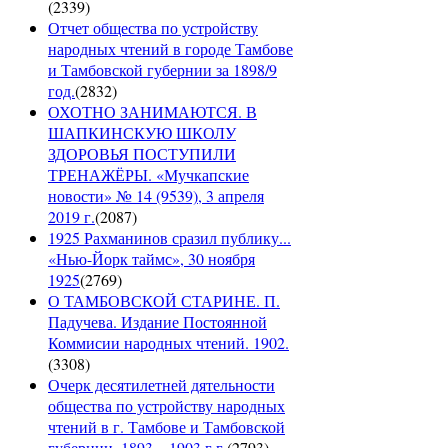
(
2339
)
Отчет общества по устройству
народных чтений в городе Тамбове
и Тамбовской губернии за 1898/9
год.
(
2832
)
ОХОТНО ЗАНИМАЮТСЯ. В
ШАПКИНСКУЮ ШКОЛУ
ЗДОРОВЬЯ ПОСТУПИЛИ
ТРЕНАЖЁРЫ. «Мучкапские
новости» № 14 (9539), 3 апреля
2019 г.
(
2087
)
1925 Рахманинов сразил публику...
«Нью-Йорк таймс», 30 ноября
1925
(
2769
)
О ТАМБОВСКОЙ СТАРИНЕ. П.
Падучева. Издание Постоянной
Коммисии народных чтений. 1902.
(
3308
)
Очерк десятилетней дятельности
общества по устройству народных
чтений в г. Тамбове и Тамбовской
губернии. 1893 – 1903 г.г.
(
2793
)