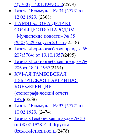
4(7760), 14.01.1999 С. 2
(
2579
)
Газета "Коммуна" № 34 (2773) от
12.02.1929.
(
2308
)
ПАМЯТЬ... ОНА ДЕЛАЕТ
СООБЩЕСТВО НАРОДОМ.
«Мучкапские новости» № 35
(9508), 29 августа 2018 г.
(
2518
)
Газета «Борисоглебская правда» №
207(5764) от 19.10.1957
(
2495
)
Газета «Борисоглебская правда» №
206 от 18.10.1957
(
2454
)
XVI-АЯ ТАМБОВСКАЯ
ГУБЕРНСКАЯ ПАРТИЙНАЯ
КОНФЕРЕНЦИЯ.
(стенографический отчет)
1924
(
3258
)
Газета "Коммуна" № 33 (2772) от
10.02.1929.
(
2474
)
Газета «Тамбовская правда» № 33
от 08.02.1928. С.4. Кругом
бесхозяйственность.
(
2478
)