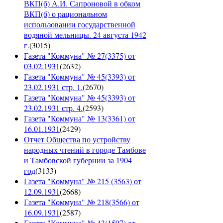
ВКП(б) А.И. Сапроновой в обком
ВКП(б) о рациональном
использовании государственной
водяной мельницы. 24 августа 1942
г.
(
3015
)
Газета "Коммуна" № 27(3375) от
03.02.1931
(
2632
)
Газета "Коммуна" № 45(3393) от
23.02.1931 стр. 1.
(
2670
)
Газета "Коммуна" № 45(3393) от
23.02.1931 стр. 4.
(
2593
)
Газета "Коммуна" № 13(3361) от
16.01.1931
(
2429
)
Отчет Общества по устройству
народных чтений в городе Тамбове
и Тамбовской губернии за 1904
год
(
3133
)
Газета "Коммуна" № 215 (3563) от
12.09.1931
(
2668
)
Газета "Коммуна" № 218(3566) от
16.09.1931
(
2587
)
Газета "Коммуна" № 43(1597) от