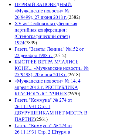
ПЕРВЫЙ ЗАПОВЕДНЫЙ.
«Мучкапские новости» №
26(9499), 27 июня 2018 г.
(
2382
)
XV-ая Тамбовская губернская
партийная конференция :
(Стенографический отчет)
1924
(
7839
)
Газета "Заветы Ленина" №152 от
22 декабря 1988 г.
(
2512
)
БЫСТРЕЕ ВЕТРА МЧАЛИСЬ
КОНИ... «Мучкапские новости» №
25(9498), 20 июня 2018 г.
(
2618
)
«Мучкапские новости» № 14, 4
апреля 2012 г. РЕСПУБЛИКА
КРАСНОГАЛСТУЧНЫХ
(
2670
)
Газета "Коммуна" № 274 от
26.11.1931 Стр. 1
ДВУРУШНИКАМ НЕТ МЕСТА В
ПАРТИИ
(
2561
)
Газета "Коммуна" № 274 от
26.11.1931 Стр. 2 Штурм в