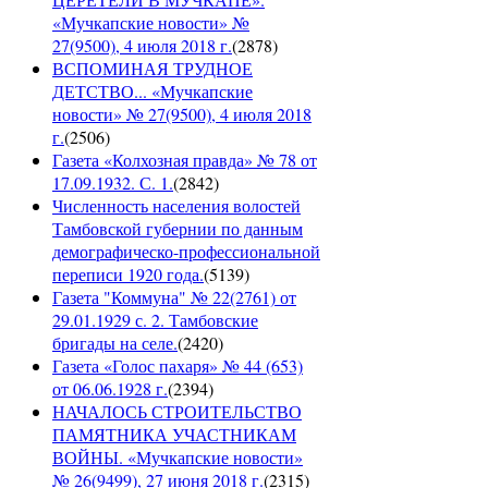
«Мучкапские новости» №
27(9500), 4 июля 2018 г.
(
2878
)
ВСПОМИНАЯ ТРУДНОЕ
ДЕТСТВО... «Мучкапские
новости» № 27(9500), 4 июля 2018
г.
(
2506
)
Газета «Колхозная правда» № 78 от
17.09.1932. С. 1.
(
2842
)
Численность населения волостей
Тамбовской губернии по данным
демографическо-профессиональной
переписи 1920 года.
(
5139
)
Газета "Коммуна" № 22(2761) от
29.01.1929 с. 2. Тамбовские
бригады на селе.
(
2420
)
Газета «Голос пахаря» № 44 (653)
от 06.06.1928 г.
(
2394
)
НАЧАЛОСЬ СТРОИТЕЛЬСТВО
ПАМЯТНИКА УЧАСТНИКАМ
ВОЙНЫ. «Мучкапские новости»
№ 26(9499), 27 июня 2018 г.
(
2315
)