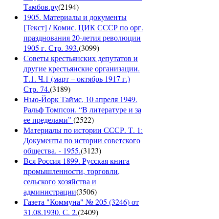
Тамбов.ру
(
2194
)
1905. Материалы и документы
[Текст] / Комис. ЦИК СССР по орг.
празднования 20-летия революции
1905 г. Стр. 393.
(
3099
)
Советы крестьянских депутатов и
другие крестьянские организации.
Т.1. Ч.1 (март – октябрь 1917 г.)
Стр. 74.
(
3189
)
Нью-Йорк Таймс, 10 апреля 1949.
Ральф Томпсон. “В литературе и за
ее пределами”
(
2522
)
Материалы по истории СССР. Т. 1:
Документы по истории советского
общества. - 1955.
(
3123
)
Вся Россия 1899. Русская книга
промышленности, торговли,
сельского хозяйства и
администрации
(
3506
)
Газета "Коммуна" № 205 (3246) от
31.08.1930. С. 2.
(
2409
)