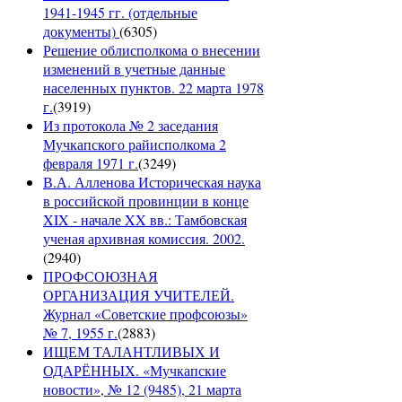
1941-1945 гг. (отдельные
документы)
(
6305
)
Решение облисполкома о внесении
изменений в учетные данные
населенных пунктов. 22 марта 1978
г.
(
3919
)
Из протокола № 2 заседания
Мучкапского райисполкома 2
февраля 1971 г.
(
3249
)
В.А. Алленова Историческая наука
в российской провинции в конце
XIX - начале XX вв.: Тамбовская
ученая архивная комиссия. 2002.
(
2940
)
ПРОФСОЮЗНАЯ
ОРГАНИЗАЦИЯ УЧИТЕЛЕЙ.
Журнал «Советские профсоюзы»
№ 7, 1955 г.
(
2883
)
ИЩЕМ ТАЛАНТЛИВЫХ И
ОДАРЁННЫХ. «Мучкапские
новости», № 12 (9485), 21 марта