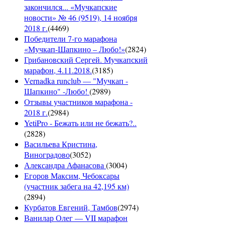
закончился... «Мучкапские
новости» № 46 (9519), 14 ноября
2018 г.
(
4469
)
Победители 7-го марафона
«Мучкап-Шапкино – Любо!»
(
2824
)
Грибановский Сергей. Мучкапский
марафон, 4.11.2018.
(
3185
)
Vernadka runclub — "Мучкап -
Шапкино" -Любо!
(
2989
)
Отзывы участников марафона -
2018 г.
(
2984
)
YetiPro - Бежать или не бежать?..
(
2828
)
Васильева Кристина,
Виноградово
(
3052
)
Александра Афанасова
(
3004
)
Егоров Максим, Чебоксары
(участник забега на 42,195 км)
(
2894
)
Курбатов Евгений, Тамбов
(
2974
)
Ванилар Олег — VII марафон