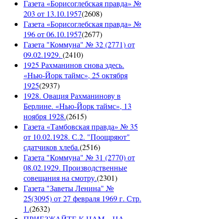
Газета «Борисоглебская правда» №
203 от 13.10.1957
(
2608
)
Газета «Борисоглебская правда» №
196 от 06.10.1957
(
2677
)
Газета "Коммуна" № 32 (2771) от
09.02.1929.
(
2410
)
1925 Рахманинов снова здесь.
«Нью-Йорк таймс», 25 октября
1925
(
2937
)
1928. Овация Рахманинову в
Берлине. «Нью-Йорк таймс», 13
ноября 1928.
(
2615
)
Газета «Тамбовская правда» № 35
от 10.02.1928. С.2. "Поощряют"
сдатчиков хлеба.
(
2516
)
Газета "Коммуна" № 31 (2770) от
08.02.1929. Производственные
совещания на смотру.
(
2301
)
Газета "Заветы Ленина" №
25(3095) от 27 февраля 1969 г. Стр.
1.
(
2632
)
ПРИЕЗЖАЙТЕ К НАМ... НА