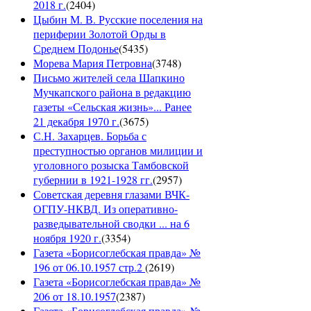
2018 г.
(
2404
)
Цыбин М. В. Русские поселения на
периферии Золотой Орды в
Среднем Подонье
(
5435
)
Морева Мария Петровна
(
3748
)
Письмо жителей села Шапкино
Мучкапского района в редакцию
газеты «Сельская жизнь»... Ранее
21 декабря 1970 г.
(
3675
)
С.Н. Захарцев. Борьба с
преступностью органов милиции и
уголовного розыска Тамбовской
губернии в 1921-1928 гг.
(
2957
)
Советская деревня глазами ВЧК-
ОГПУ-НКВД. Из оперативно-
разведывательной сводки ... на 6
ноября 1920 г.
(
3354
)
Газета «Борисоглебская правда» №
196 от 06.10.1957 стр.2
(
2619
)
Газета «Борисоглебская правда» №
206 от 18.10.1957
(
2387
)
Газета «Борисоглебская правда» №