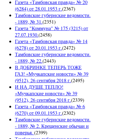
Газета «Тамбовская правда» № 20
(6284) от 28.01.1953 г.
(
2367
)
Тамбовские губернские ведомости.
- 1889, № 31.
(
2351
)
Газета "Коммуна" № 175 (3215) от
27.07.1930.
(
2458
)
Газета «Тамбовская правда» № 14
(6278) от 20.01.1953 г.
(
2472
)
Тамбовские губернские ведомости.
- 1889, № 22.
(
2443
)
В ДОБРИНКЕ ТЕПЕРЬ ТОЖЕ
ГАЗ! «Мучкапские новости» № 39
(9512), 26 сентября 2018 г.
(
2495
)
И НА ДУШЕ ТЕПЛО!
«Мучкапские новости» № 39
(9512), 26 сентября 2018 г.
(
2339
)
Газета «Тамбовская правда» № 6
(6270) от 09.01.1953 г.
(
2302
)
Тамбовские губернские ведомости.
- 1889, № 2. Крещенские обычаи и
поверья.
(
2399
)
Тамбовские губернские ведомости.