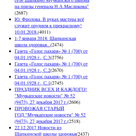
на призы генерала Н.А.Масликова"
(
2687
)
Ю. Фролова. В руках мастера всё
служит орудием к прекрасному!
10.01.2018.
(
4011
)
1-7 января 2018. Шапкинская
школа здоровья...
(
2474
)
Газета «Голос пахаря» № 1 (700) от
04.01.1928 г., С.3
(
2756
)
Газета «Голос пахаря» № 1 (700) от
04.01.1928 г., С.2
(
2670
)
Газета «Голос пахаря» № 1 (700) от
04.01.1928 г., С.1
(
2745
)
ПРАЗДНИК ВСЕХ И КАЖДОГО!
"Мучкапские новости" № 52
(9473), 27 декабря 2017 г.
(
2606
)
ПРОВОЖАЯ СТАРЫЙ
ГОД."Мучкапские новости" № 52
(9473), 27 декабря 2017 г.
(
2518
)
22.12.2017 Новости из
Шапкинской школы здоровья
(
2437
)