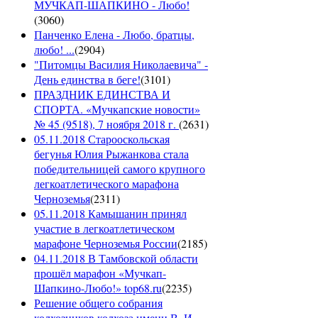
МУЧКАП-ШАПКИНО - Любо!
(
3060
)
Панченко Елена - Любо, братцы,
любо! ...
(
2904
)
"Питомцы Василия Николаевича" -
День единства в беге!
(
3101
)
ПРАЗДНИК ЕДИНСТВА И
СПОРТА. «Мучкапские новости»
№ 45 (9518), 7 ноября 2018 г.
(
2631
)
05.11.2018 Старооскольская
бегунья Юлия Рыжанкова стала
победительницей самого крупного
легкоатлетического марафона
Черноземья
(
2311
)
05.11.2018 Камышанин принял
участие в легкоатлетическом
марафоне Черноземья России
(
2185
)
04.11.2018 В Тамбовской области
прошёл марафон «Мучкап-
Шапкино-Любо!» top68.ru
(
2235
)
Решение общего собрания
колхозников колхоза имени В. И.