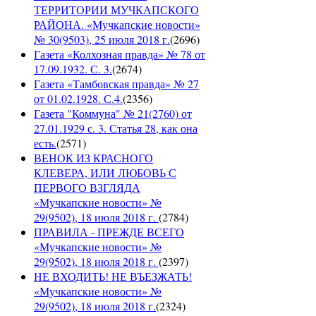
ТЕРРИТОРИИ МУЧКАПСКОГО
РАЙОНА. «Мучкапские новости»
№ 30(9503), 25 июля 2018 г.
(
2696
)
Газета «Колхозная правда» № 78 от
17.09.1932. С. 3.
(
2674
)
Газета «Тамбовская правда» № 27
от 01.02.1928. С.4.
(
2356
)
Газета "Коммуна" № 21(2760) от
27.01.1929 с. 3. Статья 28, как она
есть.
(
2571
)
ВЕНОК ИЗ КРАСНОГО
КЛЕВЕРА, ИЛИ ЛЮБОВЬ С
ПЕРВОГО ВЗГЛЯДА
«Мучкапские новости» №
29(9502), 18 июля 2018 г.
(
2784
)
ПРАВИЛА - ПРЕЖДЕ ВСЕГО
«Мучкапские новости» №
29(9502), 18 июля 2018 г.
(
2397
)
НЕ ВХОДИТЬ! НЕ ВЪЕЗЖАТЬ!
«Мучкапские новости» №
29(9502), 18 июля 2018 г.
(
2324
)