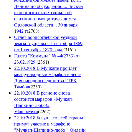
Ленина по обсуждению ... письма
шапкинских колхозников об
оказании помощи трудящимся
Орловской области... 30 января
1942 г
(
2768
)
Отчет Борисоглебской уездной
земской управы с 1 сентября 1869
по 1 сентября 1870 года.
(
3161
)
Газета "Коммуна" № 44(2783) от
23.02.1929.
(
2361
)
22.10.2018 В Мучкапе пройдет
международный марафон в честь
Дня народного единства ГТРК
Тамбов
(
2250
)
22.10.2018 В регионе снова
состоится марафон «Мучкап-
Шапкино-любо!»
Vtambove.ru
(
2262
)
22.10.2018 Бегуны со всей страны
примут участие в марафоне
"Мучкап-Шапкино-любо!" Онлайн