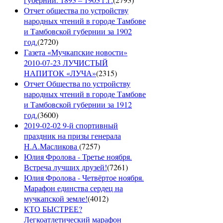
Отчет общества по устройству
народных чтений в городе Тамбове
и Тамбовской губернии за 1902
год.
(
2720
)
Газета «Мучкапские новости»
2010-07-23 ЛУЧИСТЫЙ
НАПИТОК «ЛУЧА»
(
2315
)
Отчет Общества по устройству
народных чтений в городе Тамбове
и Тамбовской губернии за 1912
год.
(
3600
)
2019-02-02 9-й спортивный
праздник на призы генерала
Н.А.Масликова
(
7257
)
Юлия Фролова - Третье ноября.
Встреча лучших друзей!
(
7261
)
Юлия Фролова - Четвёртое ноября.
Марафон единства сердец на
мучкапской земле!
(
4012
)
КТО БЫСТРЕЕ?
Легкоатлетический марафон