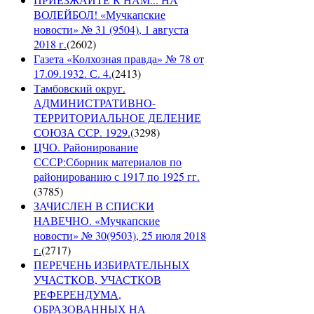
ВОЛЕЙБОЛ! «Мучкапские
новости» № 31 (9504), 1 августа
2018 г.
(
2602
)
Газета «Колхозная правда» № 78 от
17.09.1932. С. 4.
(
2413
)
Тамбовский округ.
АДМИНИСТРАТИВНО-
ТЕРРИТОРИАЛЬНОЕ ДЕЛЕНИЕ
СОЮЗА ССР. 1929.
(
3298
)
ЦЧО. Районирование
СССР:Сборник материалов по
районированию с 1917 по 1925 гг.
(
3785
)
ЗАЧИСЛЕН В СПИСКИ
НАВЕЧНО. «Мучкапские
новости» № 30(9503), 25 июля 2018
г.
(
2717
)
ПЕРЕЧЕНЬ ИЗБИРАТЕЛЬНЫХ
УЧАСТКОВ, УЧАСТКОВ
РЕФЕРЕНДУМА,
ОБРАЗОВАННЫХ НА