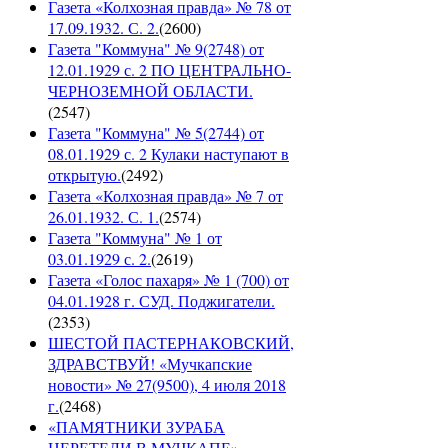
Газета «Колхозная правда» № 78 от
17.09.1932. С. 2.
(
2600
)
Газета "Коммуна" № 9(2748) от
12.01.1929 с. 2 ПО ЦЕНТРАЛЬНО-
ЧЕРНОЗЕМНОЙ ОБЛАСТИ.
(
2547
)
Газета "Коммуна" № 5(2744) от
08.01.1929 с. 2 Кулаки наступают в
открытую.
(
2492
)
Газета «Колхозная правда» № 7 от
26.01.1932. С. 1.
(
2574
)
Газета "Коммуна" № 1 от
03.01.1929 с. 2.
(
2619
)
Газета «Голос пахаря» № 1 (700) от
04.01.1928 г. СУД. Поджигатели.
(
2353
)
ШЕСТОЙ ПАСТЕРНАКОВСКИЙ,
ЗДРАВСТВУЙ! «Мучкапские
новости» № 27(9500), 4 июля 2018
г.
(
2468
)
«ПАМЯТНИКИ ЗУРАБА
ЦЕРЕТЕЛИ В МУЧКАПЕ».