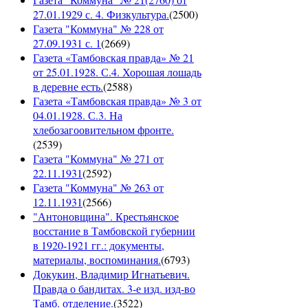
27.01.1929 с. 4. Физкультура.
(
2500
)
Газета "Коммуна" № 228 от
27.09.1931 с. 1
(
2669
)
Газета «Тамбовская правда» № 21
от 25.01.1928. С.4. Хорошая лошадь
в деревне есть.
(
2588
)
Газета «Тамбовская правда» № 3 от
04.01.1928. С.3. На
хлебозагоовительном фронте.
(
2539
)
Газета "Коммуна" № 271 от
22.11.1931
(
2592
)
Газета "Коммуна" № 263 от
12.11.1931
(
2566
)
"Антоновщина". Крестьянское
восстание в Тамбовской губернии
в 1920-1921 гг.: документы,
материалы, воспоминания.
(
6793
)
Докукин, Владимир Игнатьевич.
Правда о бандитах. 3-е изд. изд-во
Тамб. отделение.
(
3522
)