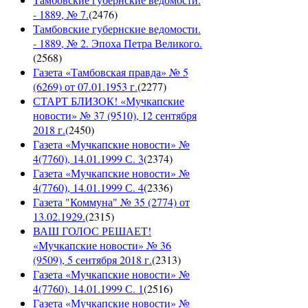
- 1889, № 7.
(
2476
)
Тамбовские губернские ведомости.
- 1889, № 2. Эпоха Петра Великого.
(
2568
)
Газета «Тамбовская правда» № 5
(6269) от 07.01.1953 г.
(
2277
)
СТАРТ БЛИЗОК! «Мучкапские
новости» № 37 (9510), 12 сентября
2018 г.
(
2450
)
Газета «Мучкапские новости» №
4(7760), 14.01.1999 С. 3
(
2374
)
Газета «Мучкапские новости» №
4(7760), 14.01.1999 С. 4
(
2336
)
Газета "Коммуна" № 35 (2774) от
13.02.1929.
(
2315
)
ВАШ ГОЛОС РЕШАЕТ!
«Мучкапские новости» № 36
(9509), 5 сентября 2018 г.
(
2313
)
Газета «Мучкапские новости» №
4(7760), 14.01.1999 С. 1
(
2516
)
Газета «Мучкапские новости» №