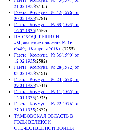
21.02.1935
(
2445
)
Газета "Коммуна" № 42(1596) от
20.02.1935
(
2761
)
Газета "Коммуна" № 39(1593) от
16.02.1935
(
2569
)
НА СХОДЕ РЕШИЛИ.
«Мучкапские новости» № 16
(9489), 18 апреля 2018 г.
(
3255
)
Газета "Коммуна" № 36(1590) от
12.02.1935
(
2582
)
Газета "Коммуна" № 28(1582) от
03.02.1935
(
2461
)
Газета "Коммуна" № 24(1578) от
29.01.1935
(
2544
)
Газета "Коммуна" № 11(1565) от
12.01.1935
(
2933
)
Газета "Коммуна" № 22(1576) от
27.01.1935
(
2622
)
ТАМБОВСКАЯ ОБЛАСТЬ В
ГОДЫ ВЕЛИКОЙ
ОТЕЧЕСТВЕННОЙ ВОЙНЫ