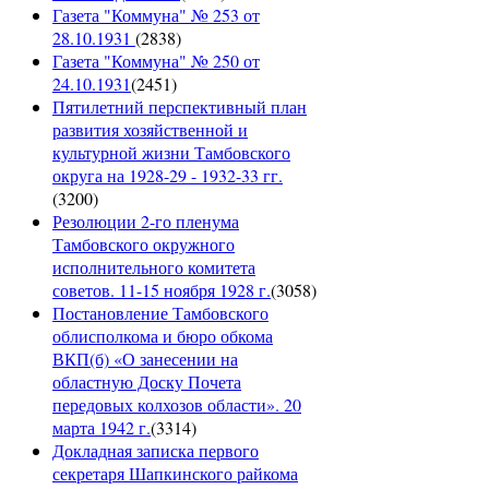
Газета "Коммуна" № 253 от
28.10.1931
(
2838
)
Газета "Коммуна" № 250 от
24.10.1931
(
2451
)
Пятилетний перспективный план
развития хозяйственной и
культурной жизни Тамбовского
округа на 1928-29 - 1932-33 гг.
(
3200
)
Резолюции 2-го пленума
Тамбовского окружного
исполнительного комитета
советов. 11-15 ноября 1928 г.
(
3058
)
Постановление Тамбовского
облисполкома и бюро обкома
ВКП(б) «О занесении на
областную Доску Почета
передовых колхозов области». 20
марта 1942 г.
(
3314
)
Докладная записка первого
секретаря Шапкинского райкома