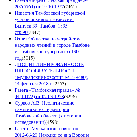
207(5764) от 19.10.1957
(
2461
)
Известия Тамбовской губернской
ученой архивной комиссии.
Выпуск 39. Тамбов. 1895
стр.90
(
3847
)
Отчет Общества по устройству
народных чтений в городе Тамбове
и Тамбовской губернии за 1901
год
(
3015
)
ДИСЦИПЛИНИРОВАННОСТЬ
ПЛЮС ОБЯЗАТЕЛЬНОСТЬ.
"Мучкапские новости" № 7 (9480),
14 февраля 2018 г.
(
2553
)
Газета «Тамбовская правда» №
44(10122) от 02.03.1958
(
3296
)
Сурков А.В. Неолитические
памятники на территории
Тамбовской области (к истории
исследований)
(
4598
)
Газета «Мучкапские новости»
2012-06-20 Находки со дна Вороны