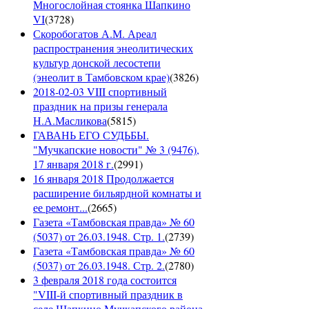
Многослойная стоянка Шапкино
VI
(
3728
)
Скоробогатов А.М. Ареал
распространения энеолитических
культур донской лесостепи
(энеолит в Тамбовском крае)
(
3826
)
2018-02-03 VIII спортивный
праздник на призы генерала
Н.А.Масликова
(
5815
)
ГАВАНЬ ЕГО СУДЬБЫ.
"Мучкапские новости" № 3 (9476),
17 января 2018 г.
(
2991
)
16 января 2018 Продолжается
расширение бильярдной комнаты и
ее ремонт...
(
2665
)
Газета «Тамбовская правда» № 60
(5037) от 26.03.1948. Стр. 1.
(
2739
)
Газета «Тамбовская правда» № 60
(5037) от 26.03.1948. Стр. 2.
(
2780
)
3 февраля 2018 года состоится
"VIII-й спортивный праздник в
селе Шапкино Мучкапского района