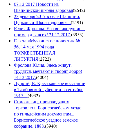
07.12.2017 Новости из
Шапкинской школы здоровья
(
2642
)
23 декабря 2017 в селе Шапкино:
Церковь и Школа здоровья...
(
2491
)
Юлия Фролова. Его великодушие –
пример для всех! 21.12.2017.
(
3953
)
Газета «Мучкапские новости» №
56, 14 мая 1994 года
ТОРЖЕСТВЕННАЯ
ЛИТУРГИЯ
(
2722
)
Фролова Юлия. Здесь живут,
трудятся, мечтают и творят добро!
14.12.2017.
(
4004
)
Луцкий, Е. Крестьянское восстание
в Тамбовской губернии в сентябре
1917 г.
(
4932
)
Список лиц, производящих
торговлю в Борисоглебском уезде
по гильдейским документам...
Борисоглебское уездное земское
собрание. 1888.
(
3940
)