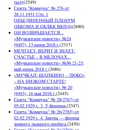
тылу
(
2549
)
Газета "Коммуна" № 276 от
28.11.1931 Стр. 1
ОБЪЕДИНЕННЫЙ ПЛЕНУМ
ОБКОМА И ОБЛКК ВКП(б)
(
2680
)
ОН ВОЗВРАЩАЕТСЯ...
«Мучкапские новости» №24
(9497), 13 июня 2018 г.
(
2317
)
МЕЧТАЕТ. ВЕРИТ И ЗНАЕТ:
СЧАСТЬЕ – В МЕЛОЧАХ...
«Мучкапские новости» №№ 21-23,
май-июнь 2018 г.
(
2686
)
«МУЧКАП–ШАПКИНО – ЛЮБО»
– НА НИЗКОМ СТАРТЕ!
«Мучкапские новости» № 20
(9493), 16 мая 2018 г.
(
2445
)
Газета "Коммуна" № 28(2767) от
05.02.1929 с. 3. У финиша.
(
2347
)
Газета "Коммуна" № 26(2765) от
02.02.1929 с. 4. Завтра — финиш
зимнего лыжного пробега.
(
2450
)
Газета "Коммуна" № 21(2760) от