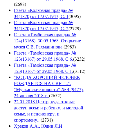
(
2698
)
Газета «Колхозная правда» №
34(1870) от 17.07.1947, С. 1
(
3095
)
Газета «Колхозная правда» №
34(1870) от 17.07.1947, С. 2
(
2729
)
Газета «Тамбовская правда» №
124(13168), 30.05.1968. Открытие
музея С.В. Рахманинова.
(
2983
)
Газета «Тамбовская правда» №
123(13167) от 29.05.1968. С.6.
(
3232
)
Газета «Тамбовская правда» №
123(13167) от 29.05.1968. С.1.
(
3112
)
"КОГДА ХОРОШИЙ ЧЕЛОВЕК
РОЖДАЕТСЯ НА СВЕТ...".
"Мучкапские новости" № 4 (9477),
24 января 2018 г.
(
2652
)
22.01.2018 Центр, куда открыт
доступ всем: и ребенку, и молодой
семье, и пенсионеру, и
спортсмену...
(
2731
)
Хреков А.А., Юдин Л.И.