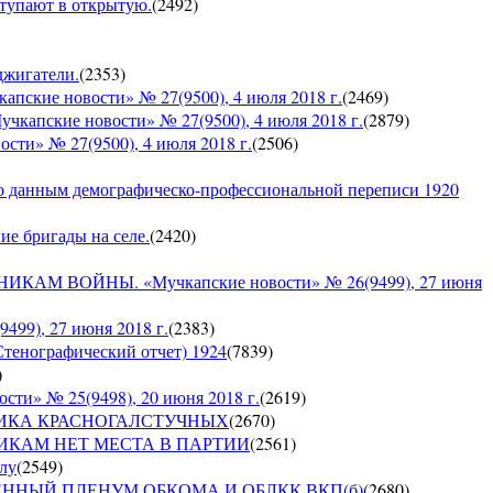
ступают в открытую.
(
2492
)
оджигатели.
(
2353
)
е новости» № 27(9500), 4 июля 2018 г.
(
2469
)
кие новости» № 27(9500), 4 июля 2018 г.
(
2879
)
» № 27(9500), 4 июля 2018 г.
(
2506
)
по данным демографическо-профессиональной переписи 1920
кие бригады на селе.
(
2420
)
 ВОЙНЫ. «Мучкапские новости» № 26(9499), 27 июня
9), 27 июня 2018 г.
(
2383
)
Стенографический отчет) 1924
(
7839
)
)
» № 25(9498), 20 июня 2018 г.
(
2619
)
СПУБЛИКА КРАСНОГАЛСТУЧНЫХ
(
2670
)
РУШНИКАМ НЕТ МЕСТА В ПАРТИИ
(
2561
)
ылу
(
2549
)
ЪЕДИНЕННЫЙ ПЛЕНУМ ОБКОМА И ОБЛКК ВКП(б)
(
2680
)