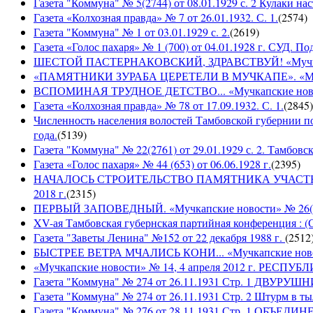
Газета "Коммуна" № 5(2744) от 08.01.1929 с. 2 Кулаки на
Газета «Колхозная правда» № 7 от 26.01.1932. С. 1.
(
2574
)
Газета "Коммуна" № 1 от 03.01.1929 с. 2.
(
2619
)
Газета «Голос пахаря» № 1 (700) от 04.01.1928 г. СУД. П
ШЕСТОЙ ПАСТЕРНАКОВСКИЙ, ЗДРАВСТВУЙ! «Мучкапски
«ПАМЯТНИКИ ЗУРАБА ЦЕРЕТЕЛИ В МУЧКАПЕ». «Мучкапс
ВСПОМИНАЯ ТРУДНОЕ ДЕТСТВО... «Мучкапские новости
Газета «Колхозная правда» № 78 от 17.09.1932. С. 1.
(
2845
)
Численность населения волостей Тамбовской губернии 
года.
(
5139
)
Газета "Коммуна" № 22(2761) от 29.01.1929 с. 2. Тамбовс
Газета «Голос пахаря» № 44 (653) от 06.06.1928 г.
(
2395
)
НАЧАЛОСЬ СТРОИТЕЛЬСТВО ПАМЯТНИКА УЧАСТНИКАМ
2018 г.
(
2315
)
ПЕРВЫЙ ЗАПОВЕДНЫЙ. «Мучкапские новости» № 26(949
XV-ая Тамбовская губернская партийная конференция : (
Газета "Заветы Ленина" №152 от 22 декабря 1988 г.
(
2512
БЫСТРЕЕ ВЕТРА МЧАЛИСЬ КОНИ... «Мучкапские новости
«Мучкапские новости» № 14, 4 апреля 2012 г. РЕ
Газета "Коммуна" № 274 от 26.11.1931 Стр. 1 ДВУ
Газета "Коммуна" № 274 от 26.11.1931 Стр. 2 Штурм в т
Газета "Коммуна" № 276 от 28.11.1931 Стр. 1 ОБ