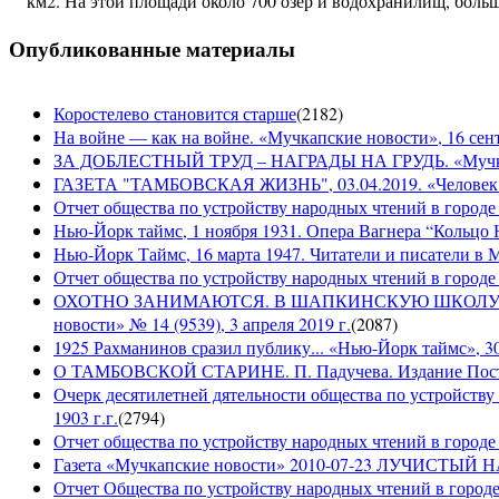
км2. На этой площади около 700 озер и водохранилищ, большо
Опубликованные материалы
Коростелево становится старше
(
2182
)
На войне — как на войне. «Мучкапские новости», 16 сент
ЗА ДОБЛЕСТНЫЙ ТРУД – НАГРАДЫ НА ГРУДЬ. «Мучкапски
ГАЗЕТА "ТАМБОВСКАЯ ЖИЗНЬ", 03.04.2019. «Человек н
Отчет общества по устройству народных чтений в городе
Нью-Йорк таймс, 1 ноября 1931. Опера Вагнера “Кольцо 
Нью-Йорк Таймс, 16 марта 1947. Читатели и писатели в М
Отчет общества по устройству народных чтений в городе 
ОХОТНО ЗАНИМАЮТСЯ. В ШАПКИНСКУЮ ШКОЛУ З
новости» № 14 (9539), 3 апреля 2019 г.
(
2087
)
1925 Рахманинов сразил публику... «Нью-Йорк таймс», 3
О ТАМБОВСКОЙ СТАРИНЕ. П. Падучева. Издание Посто
Очерк десятилетней дятельности общества по устройству
1903 г.г.
(
2794
)
Отчет общества по устройству народных чтений в городе 
Газета «Мучкапские новости» 2010-07-23 ЛУЧИСТЫ
Отчет Общества по устройству народных чтений в городе