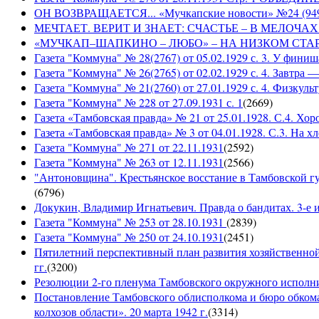
ОН ВОЗВРАЩАЕТСЯ... «Мучкапские новости» №24 (9497)
МЕЧТАЕТ. ВЕРИТ И ЗНАЕТ: СЧАСТЬЕ – В МЕЛОЧАХ... «
«МУЧКАП–ШАПКИНО – ЛЮБО» – НА НИЗКОМ СТАРТЕ! «Му
Газета "Коммуна" № 28(2767) от 05.02.1929 с. 3. У финиш
Газета "Коммуна" № 26(2765) от 02.02.1929 с. 4. Завтра
Газета "Коммуна" № 21(2760) от 27.01.1929 с. 4. Физкульт
Газета "Коммуна" № 228 от 27.09.1931 с. 1
(
2669
)
Газета «Тамбовская правда» № 21 от 25.01.1928. С.4. Хор
Газета «Тамбовская правда» № 3 от 04.01.1928. С.3. На 
Газета "Коммуна" № 271 от 22.11.1931
(
2592
)
Газета "Коммуна" № 263 от 12.11.1931
(
2566
)
"Антоновщина". Крестьянское восстание в Тамбовской гу
(
6796
)
Докукин, Владимир Игнатьевич. Правда о бандитах. 3-е из
Газета "Коммуна" № 253 от 28.10.1931
(
2839
)
Газета "Коммуна" № 250 от 24.10.1931
(
2451
)
Пятилетний перспективный план развития хозяйственной 
гг.
(
3200
)
Резолюции 2-го пленума Тамбовского окружного исполнит
Постановление Тамбовского облисполкома и бюро обком
колхозов области». 20 марта 1942 г.
(
3314
)