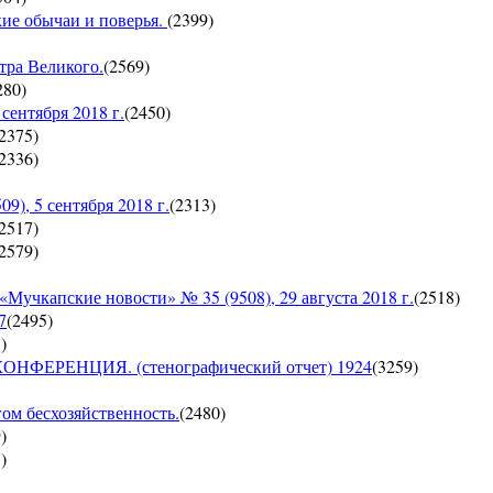
кие обычаи и поверья.
(
2399
)
тра Великого.
(
2569
)
280
)
ентября 2018 г.
(
2450
)
2375
)
2336
)
, 5 сентября 2018 г.
(
2313
)
2517
)
2579
)
пские новости» № 35 (9508), 29 августа 2018 г.
(
2518
)
7
(
2495
)
5
)
ЕРЕНЦИЯ. (стенографический отчет) 1924
(
3259
)
гом бесхозяйственность.
(
2480
)
9
)
7
)