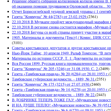
Решение общего собрания колхозников колхоза имени В. 
об оказании помощи трудящимся Орловской области... 30 
Отчет Борисоглебской уездной земской управы с 1 сентябр
Газета "Коммуна" № 44(2783) от 23.02.1929.
(
2361
)
22.10.2018 В Мучкапе пройдет международный марафон в
22.10.2018 В регионе снова состоится марафон «Мучкап
22.10.2018 Бегуны со всей страны примут участие в ма
1905. Материалы и документы [Текст] / Комис. ЦИК СССР 
(
3101
)
Советы крестьянских депутатов и другие крестьянские орга
Нью-Йорк Таймс, 10 апреля 1949. Ральф Томпсон. “В лите
Материалы по истории СССР. Т. 1: Документы по истории
Вся Россия 1899. Русская книга промышленности, торгов
Газета "Коммуна" № 205 (3246) от 31.08.1930. С. 2.
(
2409
)
Газета «Тамбовская правда» № 20 (6284) от 28.01.1953 г.
(
Тамбовские губернские ведомости. - 1889, № 31.
(
2351
)
Газета "Коммуна" № 175 (3215) от 27.07.1930.
(
2460
)
Газета «Тамбовская правда» № 14 (6278) от 20.01.1953 г.
(
Тамбовские губернские ведомости. - 1889, № 22.
(
2443
)
В ДОБРИНКЕ ТЕПЕРЬ ТОЖЕ ГАЗ! «Мучкапские новости» №
И НА ДУШЕ ТЕПЛО! «Мучкапские новости» № 39 (9512), 
Газета «Тамбовская правда» № 6 (6270) от 09.01.1953 г.
(
2