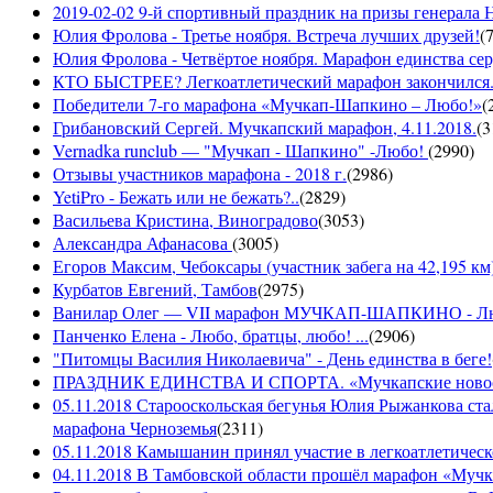
2019-02-02 9-й спортивный праздник на призы генерала
Юлия Фролова - Третье ноября. Встреча лучших друзей!
(
Юлия Фролова - Четвёртое ноября. Марафон единства сер
КТО БЫСТРЕЕ? Легкоатлетический марафон закончился...
Победители 7-го марафона «Мучкап-Шапкино – Любо!»
(
Грибановский Сергей. Мучкапский марафон, 4.11.2018.
(
3
Vernadka runclub — "Мучкап - Шапкино" -Любо!
(
2990
)
Отзывы участников марафона - 2018 г.
(
2986
)
YetiPro - Бежать или не бежать?..
(
2829
)
Васильева Кристина, Виноградово
(
3053
)
Александра Афанасова
(
3005
)
Егоров Максим, Чебоксары (участник забега на 42,195 км
Курбатов Евгений, Тамбов
(
2975
)
Ванилар Олег — VII марафон МУЧКАП-ШАПКИНО - Л
Панченко Елена - Любо, братцы, любо! ...
(
2906
)
"Питомцы Василия Николаевича" - День единства в беге!
ПРАЗДНИК ЕДИНСТВА И СПОРТА. «Мучкапские новости»
05.11.2018 Старооскольская бегунья Юлия Рыжанкова ста
марафона Черноземья
(
2311
)
05.11.2018 Камышанин принял участие в легкоатлетичес
04.11.2018 В Тамбовской области прошёл марафон «Муч