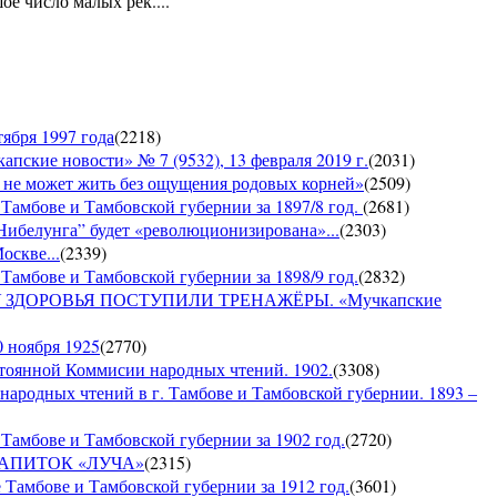
е число малых рек....
ября 1997 года
(
2218
)
е новости» № 7 (9532), 13 февраля 2019 г.
(
2031
)
е может жить без ощущения родовых корней»
(
2509
)
 Тамбове и Тамбовской губернии за 1897/8 год.
(
2681
)
Нибелунга” будет «революционизирована»...
(
2303
)
оскве...
(
2339
)
Тамбове и Тамбовской губернии за 1898/9 год.
(
2832
)
ДОРОВЬЯ ПОСТУПИЛИ ТРЕНАЖЁРЫ. «Мучкапские
0 ноября 1925
(
2770
)
янной Коммисии народных чтений. 1902.
(
3308
)
 народных чтений в г. Тамбове и Тамбовской губернии. 1893 –
Тамбове и Тамбовской губернии за 1902 год.
(
2720
)
Й НАПИТОК «ЛУЧА»
(
2315
)
 Тамбове и Тамбовской губернии за 1912 год.
(
3601
)