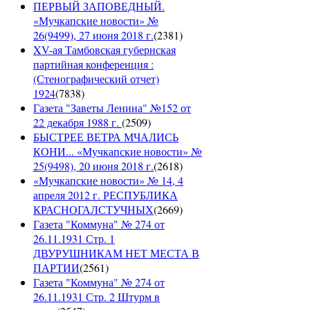
ПЕРВЫЙ ЗАПОВЕДНЫЙ.
«Мучкапские новости» №
26(9499), 27 июня 2018 г.
(
2381
)
XV-ая Тамбовская губернская
партийная конференция :
(Стенографический отчет)
1924
(
7838
)
Газета "Заветы Ленина" №152 от
22 декабря 1988 г.
(
2509
)
БЫСТРЕЕ ВЕТРА МЧАЛИСЬ
КОНИ... «Мучкапские новости» №
25(9498), 20 июня 2018 г.
(
2618
)
«Мучкапские новости» № 14, 4
апреля 2012 г. РЕСПУБЛИКА
КРАСНОГАЛСТУЧНЫХ
(
2669
)
Газета "Коммуна" № 274 от
26.11.1931 Стр. 1
ДВУРУШНИКАМ НЕТ МЕСТА В
ПАРТИИ
(
2561
)
Газета "Коммуна" № 274 от
26.11.1931 Стр. 2 Штурм в