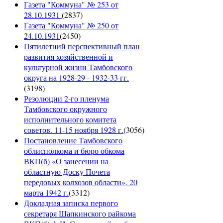
Газета "Коммуна" № 253 от
28.10.1931
(
2837
)
Газета "Коммуна" № 250 от
24.10.1931
(
2450
)
Пятилетний перспективный план
развития хозяйственной и
культурной жизни Тамбовского
округа на 1928-29 - 1932-33 гг.
(
3198
)
Резолюции 2-го пленума
Тамбовского окружного
исполнительного комитета
советов. 11-15 ноября 1928 г.
(
3056
)
Постановление Тамбовского
облисполкома и бюро обкома
ВКП(б) «О занесении на
областную Доску Почета
передовых колхозов области». 20
марта 1942 г.
(
3312
)
Докладная записка первого
секретаря Шапкинского райкома