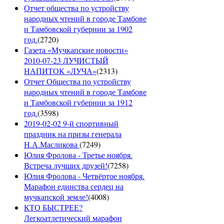
Отчет общества по устройству
народных чтений в городе Тамбове
и Тамбовской губернии за 1902
год.
(
2720
)
Газета «Мучкапские новости»
2010-07-23 ЛУЧИСТЫЙ
НАПИТОК «ЛУЧА»
(
2313
)
Отчет Общества по устройству
народных чтений в городе Тамбове
и Тамбовской губернии за 1912
год.
(
3598
)
2019-02-02 9-й спортивный
праздник на призы генерала
Н.А.Масликова
(
7249
)
Юлия Фролова - Третье ноября.
Встреча лучших друзей!
(
7258
)
Юлия Фролова - Четвёртое ноября.
Марафон единства сердец на
мучкапской земле!
(
4008
)
КТО БЫСТРЕЕ?
Легкоатлетический марафон