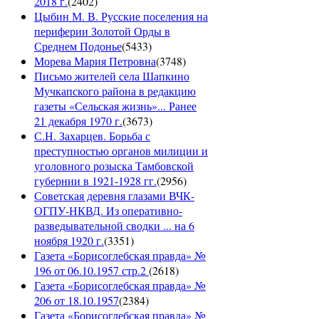
2018 г.
(
2402
)
Цыбин М. В. Русские поселения на
периферии Золотой Орды в
Среднем Подонье
(
5433
)
Морева Мария Петровна
(
3748
)
Письмо жителей села Шапкино
Мучкапского района в редакцию
газеты «Сельская жизнь»... Ранее
21 декабря 1970 г.
(
3673
)
С.Н. Захарцев. Борьба с
преступностью органов милиции и
уголовного розыска Тамбовской
губернии в 1921-1928 гг.
(
2956
)
Советская деревня глазами ВЧК-
ОГПУ-НКВД. Из оперативно-
разведывательной сводки ... на 6
ноября 1920 г.
(
3351
)
Газета «Борисоглебская правда» №
196 от 06.10.1957 стр.2
(
2618
)
Газета «Борисоглебская правда» №
206 от 18.10.1957
(
2384
)
Газета «Борисоглебская правда» №