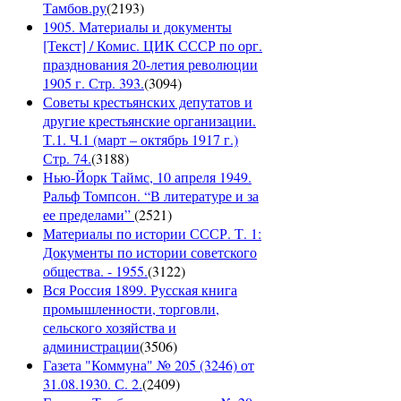
Тамбов.ру
(
2193
)
1905. Материалы и документы
[Текст] / Комис. ЦИК СССР по орг.
празднования 20-летия революции
1905 г. Стр. 393.
(
3094
)
Советы крестьянских депутатов и
другие крестьянские организации.
Т.1. Ч.1 (март – октябрь 1917 г.)
Стр. 74.
(
3188
)
Нью-Йорк Таймс, 10 апреля 1949.
Ральф Томпсон. “В литературе и за
ее пределами”
(
2521
)
Материалы по истории СССР. Т. 1:
Документы по истории советского
общества. - 1955.
(
3122
)
Вся Россия 1899. Русская книга
промышленности, торговли,
сельского хозяйства и
администрации
(
3506
)
Газета "Коммуна" № 205 (3246) от
31.08.1930. С. 2.
(
2409
)