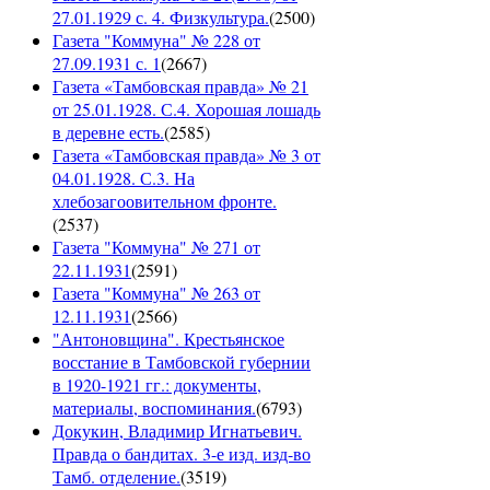
27.01.1929 с. 4. Физкультура.
(
2500
)
Газета "Коммуна" № 228 от
27.09.1931 с. 1
(
2667
)
Газета «Тамбовская правда» № 21
от 25.01.1928. С.4. Хорошая лошадь
в деревне есть.
(
2585
)
Газета «Тамбовская правда» № 3 от
04.01.1928. С.3. На
хлебозагоовительном фронте.
(
2537
)
Газета "Коммуна" № 271 от
22.11.1931
(
2591
)
Газета "Коммуна" № 263 от
12.11.1931
(
2566
)
"Антоновщина". Крестьянское
восстание в Тамбовской губернии
в 1920-1921 гг.: документы,
материалы, воспоминания.
(
6793
)
Докукин, Владимир Игнатьевич.
Правда о бандитах. 3-е изд. изд-во
Тамб. отделение.
(
3519
)