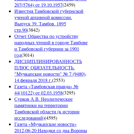
207(5764) от 19.10.1957
(
2459
)
Известия Тамбовской губернской
ученой архивной комиссии.
Выпуск 39. Тамбов. 1895
стр.90
(
3842
)
Отчет Общества по устройству
народных чтений в городе Тамбове
и Тамбовской губернии за 1901
год
(
3014
)
ДИСЦИПЛИНИРОВАННОСТЬ
ПЛЮС ОБЯЗАТЕЛЬНОСТЬ.
"Мучкапские новости" № 7 (9480),
14 февраля 2018 г.
(
2553
)
Газета «Тамбовская правда» №
44(10122) от 02.03.1958
(
3295
)
Сурков А.В. Неолитические
памятники на территории
Тамбовской области (к истории
исследований)
(
4595
)
Газета «Мучкапские новости»
2012-06-20 Находки со дна Вороны