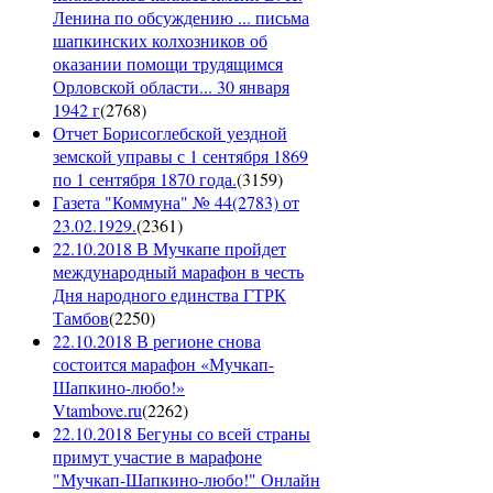
Ленина по обсуждению ... письма
шапкинских колхозников об
оказании помощи трудящимся
Орловской области... 30 января
1942 г
(
2768
)
Отчет Борисоглебской уездной
земской управы с 1 сентября 1869
по 1 сентября 1870 года.
(
3159
)
Газета "Коммуна" № 44(2783) от
23.02.1929.
(
2361
)
22.10.2018 В Мучкапе пройдет
международный марафон в честь
Дня народного единства ГТРК
Тамбов
(
2250
)
22.10.2018 В регионе снова
состоится марафон «Мучкап-
Шапкино-любо!»
Vtambove.ru
(
2262
)
22.10.2018 Бегуны со всей страны
примут участие в марафоне
"Мучкап-Шапкино-любо!" Онлайн