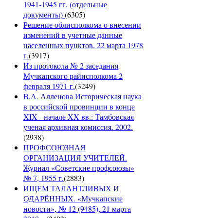
1941-1945 гг. (отдельные
документы)
(
6305
)
Решение облисполкома о внесении
изменений в учетные данные
населенных пунктов. 22 марта 1978
г.
(
3917
)
Из протокола № 2 заседания
Мучкапского райисполкома 2
февраля 1971 г.
(
3249
)
В.А. Алленова Историческая наука
в российской провинции в конце
XIX - начале XX вв.: Тамбовская
ученая архивная комиссия. 2002.
(
2938
)
ПРОФСОЮЗНАЯ
ОРГАНИЗАЦИЯ УЧИТЕЛЕЙ.
Журнал «Советские профсоюзы»
№ 7, 1955 г.
(
2883
)
ИЩЕМ ТАЛАНТЛИВЫХ И
ОДАРЁННЫХ. «Мучкапские
новости», № 12 (9485), 21 марта