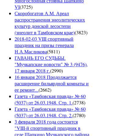
Многослойная стоянка Шапкино
VI
(
3725
)
Скоробогатов А.М. Ареал
распространения энеолитических
культур донской лесостепи
(энеолит в Тамбовском крае)
(
3823
)
2018-02-03 VIII спортивный
праздник на призы генерала
Н.А.Масликова
(
5811
)
ГАВАНЬ ЕГО СУДЬБЫ.
"Мучкапские новости" № 3 (9476),
17 января 2018 г.
(
2990
)
16 января 2018 Продолжается
расширение бильярдной комнаты и
ее ремонт...
(
2662
)
Газета «Тамбовская правда» № 60
(5037) от 26.03.1948. Стр. 1.
(
2738
)
Газета «Тамбовская правда» № 60
(5037) от 26.03.1948. Стр. 2.
(
2780
)
3 февраля 2018 года состоится
"VIII-й спортивный праздник в
селе Шапкино Мучкапского района