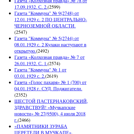
Газета «Колхозная правда» № 78 от
17.09.1932. С. 2.
(
2599
)
Газета "Коммуна" № 9(2748) от
12.01.1929 с. 2 ПО ЦЕНТРАЛЬНО-
ЧЕРНОЗЕМНОЙ ОБЛАСТИ.
(
2547
)
Газета "Коммуна" № 5(2744) от
08.01.1929 с. 2 Кулаки наступают в
открытую.
(
2492
)
Газета «Колхозная правда» № 7 от
26.01.1932. С. 1.
(
2574
)
Газета "Коммуна" № 1 от
03.01.1929 с. 2.
(
2619
)
Газета «Голос пахаря» № 1 (700) от
04.01.1928 г. СУД. Поджигатели.
(
2352
)
ШЕСТОЙ ПАСТЕРНАКОВСКИЙ,
ЗДРАВСТВУЙ! «Мучкапские
новости» № 27(9500), 4 июля 2018
г.
(
2466
)
«ПАМЯТНИКИ ЗУРАБА
ЦЕРЕТЕЛИ В МУЧКАПЕ».