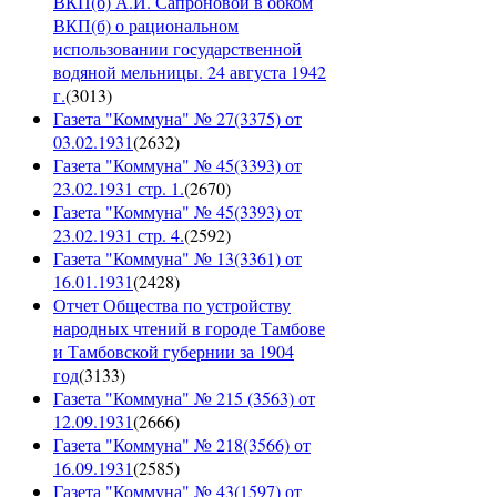
ВКП(б) А.И. Сапроновой в обком
ВКП(б) о рациональном
использовании государственной
водяной мельницы. 24 августа 1942
г.
(
3013
)
Газета "Коммуна" № 27(3375) от
03.02.1931
(
2632
)
Газета "Коммуна" № 45(3393) от
23.02.1931 стр. 1.
(
2670
)
Газета "Коммуна" № 45(3393) от
23.02.1931 стр. 4.
(
2592
)
Газета "Коммуна" № 13(3361) от
16.01.1931
(
2428
)
Отчет Общества по устройству
народных чтений в городе Тамбове
и Тамбовской губернии за 1904
год
(
3133
)
Газета "Коммуна" № 215 (3563) от
12.09.1931
(
2666
)
Газета "Коммуна" № 218(3566) от
16.09.1931
(
2585
)
Газета "Коммуна" № 43(1597) от