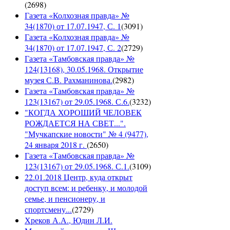
(
2698
)
Газета «Колхозная правда» №
34(1870) от 17.07.1947, С. 1
(
3091
)
Газета «Колхозная правда» №
34(1870) от 17.07.1947, С. 2
(
2729
)
Газета «Тамбовская правда» №
124(13168), 30.05.1968. Открытие
музея С.В. Рахманинова.
(
2982
)
Газета «Тамбовская правда» №
123(13167) от 29.05.1968. С.6.
(
3232
)
"КОГДА ХОРОШИЙ ЧЕЛОВЕК
РОЖДАЕТСЯ НА СВЕТ...".
"Мучкапские новости" № 4 (9477),
24 января 2018 г.
(
2650
)
Газета «Тамбовская правда» №
123(13167) от 29.05.1968. С.1.
(
3109
)
22.01.2018 Центр, куда открыт
доступ всем: и ребенку, и молодой
семье, и пенсионеру, и
спортсмену...
(
2729
)
Хреков А.А., Юдин Л.И.