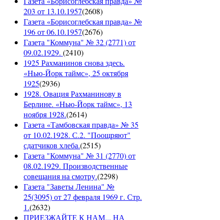
Газета «Борисоглебская правда» №
203 от 13.10.1957
(
2608
)
Газета «Борисоглебская правда» №
196 от 06.10.1957
(
2676
)
Газета "Коммуна" № 32 (2771) от
09.02.1929.
(
2410
)
1925 Рахманинов снова здесь.
«Нью-Йорк таймс», 25 октября
1925
(
2936
)
1928. Овация Рахманинову в
Берлине. «Нью-Йорк таймс», 13
ноября 1928.
(
2614
)
Газета «Тамбовская правда» № 35
от 10.02.1928. С.2. "Поощряют"
сдатчиков хлеба.
(
2515
)
Газета "Коммуна" № 31 (2770) от
08.02.1929. Производственные
совещания на смотру.
(
2298
)
Газета "Заветы Ленина" №
25(3095) от 27 февраля 1969 г. Стр.
1.
(
2632
)
ПРИЕЗЖАЙТЕ К НАМ... НА