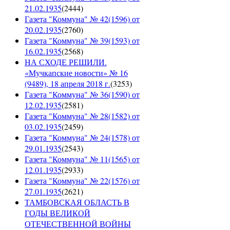
21.02.1935
(
2444
)
Газета "Коммуна" № 42(1596) от
20.02.1935
(
2760
)
Газета "Коммуна" № 39(1593) от
16.02.1935
(
2568
)
НА СХОДЕ РЕШИЛИ.
«Мучкапские новости» № 16
(9489), 18 апреля 2018 г.
(
3253
)
Газета "Коммуна" № 36(1590) от
12.02.1935
(
2581
)
Газета "Коммуна" № 28(1582) от
03.02.1935
(
2459
)
Газета "Коммуна" № 24(1578) от
29.01.1935
(
2543
)
Газета "Коммуна" № 11(1565) от
12.01.1935
(
2933
)
Газета "Коммуна" № 22(1576) от
27.01.1935
(
2621
)
ТАМБОВСКАЯ ОБЛАСТЬ В
ГОДЫ ВЕЛИКОЙ
ОТЕЧЕСТВЕННОЙ ВОЙНЫ