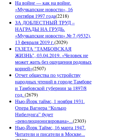
На войне — как на войне.
«Мучкапские новости», 16
сентября 1997 года
(
2218
)
ЗА ДОБЛЕСТНЫЙ ТРУД –
НАГРАДЫ НА ГРУДЬ.
«Мучкапские новости» № 7 (9532),
13 февраля 2019 г.
(
2029
)
ГАЗЕТА "ТАМБОВСКАЯ
ЖИЗНЬ", 03.04.2019. «Человек не
может жить без ощущения родовых
корней»
(
2507
)
Отчет общества по устройству
народных чтений в городе Тамбове
и Тамбовской губернии за 1897/8
год.
(
2679
)
Нью-Йорк таймс, 1 ноября 1931.
Опера Вагнера “Кольцо
Нибелунга” будет
«революционизирована»...
(
2303
)
Нью-Йорк Таймс, 16 марта 1947.
Читатели и писатели в Москве...