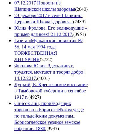
07.12.2017 Новости из
Шапкинской школы здоровья
(
2640
)
23 декабря 2017 в селе Шапкино:
Церковь и Школа здоровья...
(
2489
)
Юлия Фролова. Его великодушие –
пример для всех! 21.12.2017.
(
3951
)
Газета «Мучкапские новости» №
56, 14 мая 1994 года
ТОРЖЕСТВЕННАЯ
ЛИТУРГИЯ
(
2722
)
Фролова Юлия. Здесь живут,
трудятся, мечтают и творят добро!
14.12.2017.
(
4001
)
Луцкий, Е. Крестьянское восстание
в Тамбовской губернии в сентябре
1917 г.
(
4927
)
Список лиц, производящих
торговлю в Борисоглебском уезде
по гильдейским документам...
Борисоглебское уездное земское
собрание. 1888.
(
3937
)