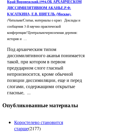
Край Воронежский.1994.ОБ АРХАИЧЕСКОМ
ДИССИМИЛЯТИВНОМ АКАНЬЕ.Р.Ф.
КАСАТКИНА, Е.В. ЩИГЕЛЬ (Москва)
.
(Читальня/Статьи, материалы о крае)
Доклады и
сообщения 3-й научно-практической
конференции"Центральночерноземная деревня:
история и …
Под архаическим типом
диссимилятивного аканья понимается
такой, при котором в первом
предударном слоге гласный
непроизносится, кроме обычной
позиции диссимиляции, еще и перед
слогами, содержащими открытые
гласные, ...
Опубликованные материалы
Коростелево становится
старше
(
2177
)