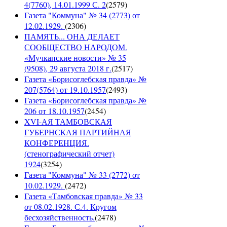
4(7760), 14.01.1999 С. 2
(
2579
)
Газета "Коммуна" № 34 (2773) от
12.02.1929.
(
2306
)
ПАМЯТЬ... ОНА ДЕЛАЕТ
СООБЩЕСТВО НАРОДОМ.
«Мучкапские новости» № 35
(9508), 29 августа 2018 г.
(
2517
)
Газета «Борисоглебская правда» №
207(5764) от 19.10.1957
(
2493
)
Газета «Борисоглебская правда» №
206 от 18.10.1957
(
2454
)
XVI-АЯ ТАМБОВСКАЯ
ГУБЕРНСКАЯ ПАРТИЙНАЯ
КОНФЕРЕНЦИЯ.
(стенографический отчет)
1924
(
3254
)
Газета "Коммуна" № 33 (2772) от
10.02.1929.
(
2472
)
Газета «Тамбовская правда» № 33
от 08.02.1928. С.4. Кругом
бесхозяйственность.
(
2478
)