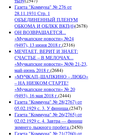
тылу
(
2547
)
Газета "Коммуна" № 276 от
28.11.1931 Стр. 1
ОБЪЕДИНЕННЫЙ ПЛЕНУМ
ОБКОМА И ОБЛКК ВКП(б)
(
2678
)
ОН ВОЗВРАЩАЕТСЯ...
«Мучкапские новости» №24
(9497), 13 июня 2018 г.
(
2316
)
МЕЧТАЕТ. ВЕРИТ И ЗНАЕТ:
СЧАСТЬЕ – В МЕЛОЧАХ...
«Мучкапские новости» №№ 21-23,
май-июнь 2018 г.
(
2684
)
«МУЧКАП–ШАПКИНО – ЛЮБО»
– НА НИЗКОМ СТАРТЕ!
«Мучкапские новости» № 20
(9493), 16 мая 2018 г.
(
2444
)
Газета "Коммуна" № 28(2767) от
05.02.1929 с. 3. У финиша.
(
2347
)
Газета "Коммуна" № 26(2765) от
02.02.1929 с. 4. Завтра — финиш
зимнего лыжного пробега.
(
2450
)
Газета "Коммуна" № 21(2760) от