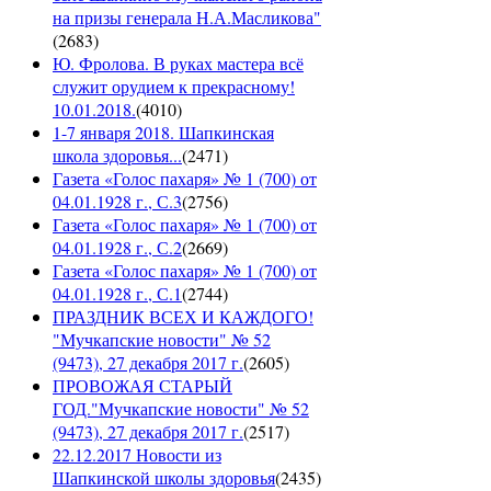
на призы генерала Н.А.Масликова"
(
2683
)
Ю. Фролова. В руках мастера всё
служит орудием к прекрасному!
10.01.2018.
(
4010
)
1-7 января 2018. Шапкинская
школа здоровья...
(
2471
)
Газета «Голос пахаря» № 1 (700) от
04.01.1928 г., С.3
(
2756
)
Газета «Голос пахаря» № 1 (700) от
04.01.1928 г., С.2
(
2669
)
Газета «Голос пахаря» № 1 (700) от
04.01.1928 г., С.1
(
2744
)
ПРАЗДНИК ВСЕХ И КАЖДОГО!
"Мучкапские новости" № 52
(9473), 27 декабря 2017 г.
(
2605
)
ПРОВОЖАЯ СТАРЫЙ
ГОД."Мучкапские новости" № 52
(9473), 27 декабря 2017 г.
(
2517
)
22.12.2017 Новости из
Шапкинской школы здоровья
(
2435
)