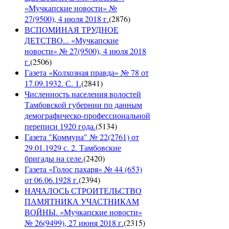
«Мучкапские новости» №
27(9500), 4 июля 2018 г.
(
2876
)
ВСПОМИНАЯ ТРУДНОЕ
ДЕТСТВО... «Мучкапские
новости» № 27(9500), 4 июля 2018
г.
(
2506
)
Газета «Колхозная правда» № 78 от
17.09.1932. С. 1.
(
2841
)
Численность населения волостей
Тамбовской губернии по данным
демографическо-профессиональной
переписи 1920 года.
(
5134
)
Газета "Коммуна" № 22(2761) от
29.01.1929 с. 2. Тамбовские
бригады на селе.
(
2420
)
Газета «Голос пахаря» № 44 (653)
от 06.06.1928 г.
(
2394
)
НАЧАЛОСЬ СТРОИТЕЛЬСТВО
ПАМЯТНИКА УЧАСТНИКАМ
ВОЙНЫ. «Мучкапские новости»
№ 26(9499), 27 июня 2018 г.
(
2315
)