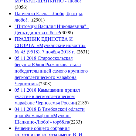
МУЧКАП-ШАПКИНО - Любо!
(
3056
)
Панченко Елена - Любо, братцы,
любо! ...
(
2901
)
"Питомцы Василия Николаевича" -
День единства в беге!
(
3098
)
ПРАЗДНИК ЕДИНСТВА И
СПОРТА. «Мучкапские новости»
№ 45 (9518), 7 ноября 2018 г.
(
2631
)
05.11.2018 Старооскольская
бегунья Юлия Рыжанкова стала
победительницей самого крупного
легкоатлетического марафона
Черноземья
(
2308
)
05.11.2018 Камышанин принял
участие в легкоатлетическом
марафоне Черноземья России
(
2185
)
04.11.2018 В Тамбовской области
прошёл марафон «Мучкап-
Шапкино-Любо!» top68.ru
(
2233
)
Решение общего собрания
колхозников колхоза имени В. И.