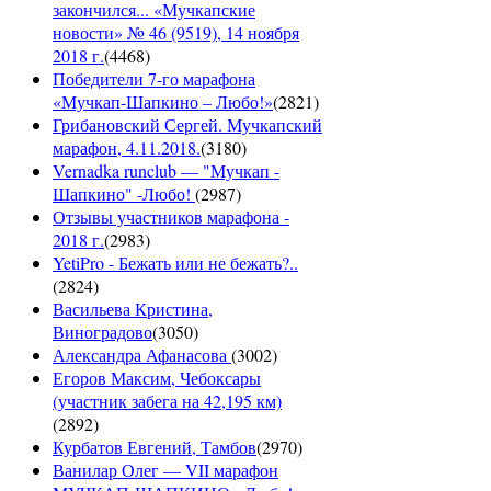
закончился... «Мучкапские
новости» № 46 (9519), 14 ноября
2018 г.
(
4468
)
Победители 7-го марафона
«Мучкап-Шапкино – Любо!»
(
2821
)
Грибановский Сергей. Мучкапский
марафон, 4.11.2018.
(
3180
)
Vernadka runclub — "Мучкап -
Шапкино" -Любо!
(
2987
)
Отзывы участников марафона -
2018 г.
(
2983
)
YetiPro - Бежать или не бежать?..
(
2824
)
Васильева Кристина,
Виноградово
(
3050
)
Александра Афанасова
(
3002
)
Егоров Максим, Чебоксары
(участник забега на 42,195 км)
(
2892
)
Курбатов Евгений, Тамбов
(
2970
)
Ванилар Олег — VII марафон