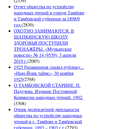
(
2339
)
Отчет общества по устройству
народных чтений в городе Тамбове
и Тамбовской губернии за 1898/9
год.
(
2830
)
ОХОТНО ЗАНИМАЮТСЯ. В
ШАПКИНСКУЮ ШКОЛУ
ЗДОРОВЬЯ ПОСТУПИЛИ
ТРЕНАЖЁРЫ. «Мучкапские
новости» № 14 (9539), 3 апреля
2019 г.
(
2085
)
1925 Рахманинов сразил публику...
«Нью-Йорк таймс», 30 ноября
1925
(
2768
)
О ТАМБОВСКОЙ СТАРИНЕ. П.
Падучева. Издание Постоянной
Коммисии народных чтений. 1902.
(
3308
)
Очерк десятилетней дятельности
общества по устройству народных
чтений в г. Тамбове и Тамбовской
губернии. 1893 – 1903 г.г.
(
2793
)