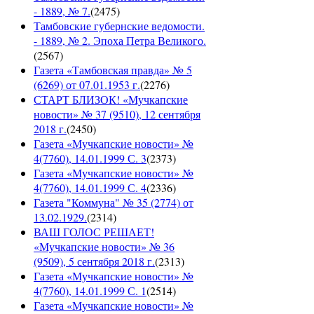
- 1889, № 7.
(
2475
)
Тамбовские губернские ведомости.
- 1889, № 2. Эпоха Петра Великого.
(
2567
)
Газета «Тамбовская правда» № 5
(6269) от 07.01.1953 г.
(
2276
)
СТАРТ БЛИЗОК! «Мучкапские
новости» № 37 (9510), 12 сентября
2018 г.
(
2450
)
Газета «Мучкапские новости» №
4(7760), 14.01.1999 С. 3
(
2373
)
Газета «Мучкапские новости» №
4(7760), 14.01.1999 С. 4
(
2336
)
Газета "Коммуна" № 35 (2774) от
13.02.1929.
(
2314
)
ВАШ ГОЛОС РЕШАЕТ!
«Мучкапские новости» № 36
(9509), 5 сентября 2018 г.
(
2313
)
Газета «Мучкапские новости» №
4(7760), 14.01.1999 С. 1
(
2514
)
Газета «Мучкапские новости» №