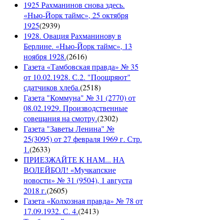
1925 Рахманинов снова здесь.
«Нью-Йорк таймс», 25 октября
1925
(
2939
)
1928. Овация Рахманинову в
Берлине. «Нью-Йорк таймс», 13
ноября 1928.
(
2616
)
Газета «Тамбовская правда» № 35
от 10.02.1928. С.2. "Поощряют"
сдатчиков хлеба.
(
2518
)
Газета "Коммуна" № 31 (2770) от
08.02.1929. Производственные
совещания на смотру.
(
2302
)
Газета "Заветы Ленина" №
25(3095) от 27 февраля 1969 г. Стр.
1.
(
2633
)
ПРИЕЗЖАЙТЕ К НАМ... НА
ВОЛЕЙБОЛ! «Мучкапские
новости» № 31 (9504), 1 августа
2018 г.
(
2605
)
Газета «Колхозная правда» № 78 от
17.09.1932. С. 4.
(
2413
)