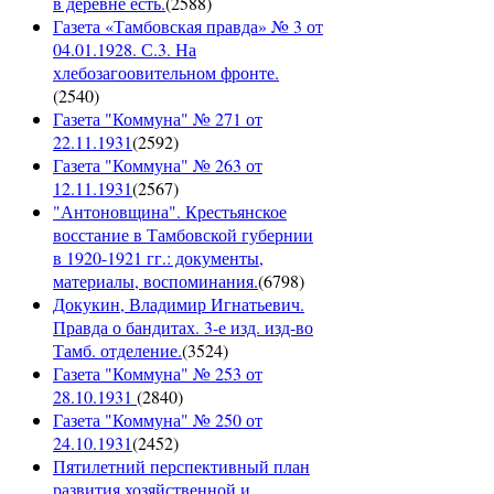
в деревне есть.
(
2588
)
Газета «Тамбовская правда» № 3 от
04.01.1928. С.3. На
хлебозагоовительном фронте.
(
2540
)
Газета "Коммуна" № 271 от
22.11.1931
(
2592
)
Газета "Коммуна" № 263 от
12.11.1931
(
2567
)
"Антоновщина". Крестьянское
восстание в Тамбовской губернии
в 1920-1921 гг.: документы,
материалы, воспоминания.
(
6798
)
Докукин, Владимир Игнатьевич.
Правда о бандитах. 3-е изд. изд-во
Тамб. отделение.
(
3524
)
Газета "Коммуна" № 253 от
28.10.1931
(
2840
)
Газета "Коммуна" № 250 от
24.10.1931
(
2452
)
Пятилетний перспективный план
развития хозяйственной и