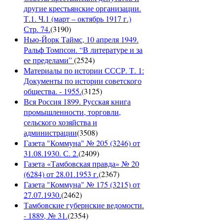
другие крестьянские организации.
Т.1. Ч.1 (март – октябрь 1917 г.)
Стр. 74.
(
3190
)
Нью-Йорк Таймс, 10 апреля 1949.
Ральф Томпсон. “В литературе и за
ее пределами”
(
2524
)
Материалы по истории СССР. Т. 1:
Документы по истории советского
общества. - 1955.
(
3125
)
Вся Россия 1899. Русская книга
промышленности, торговли,
сельского хозяйства и
администрации
(
3508
)
Газета "Коммуна" № 205 (3246) от
31.08.1930. С. 2.
(
2409
)
Газета «Тамбовская правда» № 20
(6284) от 28.01.1953 г.
(
2367
)
Газета "Коммуна" № 175 (3215) от
27.07.1930.
(
2462
)
Тамбовские губернские ведомости.
- 1889, № 31.
(
2354
)