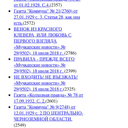
от 01.02.1928. С.4.
(
2357
)
Газета "Коммуна" № 21(2760) от
27.01.1929 с. 3. Статья 28, как она
есть.
(
2572
)
ВЕНОК ИЗ КРАСНОГО
КЛЕВЕРА, ИЛИ ЛЮБОВЬ С
ПЕРВОГО ВЗГЛЯДА
«Мучкапские новости» №
29(9502), 18 июля 2018 г.
(
2786
)
ПРАВИЛА - ПРЕЖДЕ ВСЕГО
«Мучкапские новости» №
29(9502), 18 июля 2018 г.
(
2399
)
НЕ ВХОДИТЬ! НЕ ВЪЕЗЖАТЬ!
«Мучкапские новости» №
29(9502), 18 июля 2018 г.
(
2325
)
Газета «Колхозная правда» № 78 от
17.09.1932. С. 2.
(
2601
)
Газета "Коммуна" № 9(2748) от
12.01.1929 с. 2 ПО ЦЕНТРАЛЬНО-
ЧЕРНОЗЕМНОЙ ОБЛАСТИ.
(
2549
)