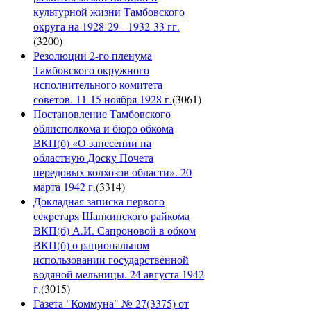
культурной жизни Тамбовского
округа на 1928-29 - 1932-33 гг.
(
3200
)
Резолюции 2-го пленума
Тамбовского окружного
исполнительного комитета
советов. 11-15 ноября 1928 г.
(
3061
)
Постановление Тамбовского
облисполкома и бюро обкома
ВКП(б) «О занесении на
областную Доску Почета
передовых колхозов области». 20
марта 1942 г.
(
3314
)
Докладная записка первого
секретаря Шапкинского райкома
ВКП(б) А.И. Сапроновой в обком
ВКП(б) о рациональном
использовании государственной
водяной мельницы. 24 августа 1942
г.
(
3015
)
Газета "Коммуна" № 27(3375) от