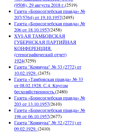
(9508), 29 августа 2018 г.
(
2519
)
Газета «Борисоглебская правда» №
207(5764) от 19.10.1957
(
2495
)
Газета «Борисоглебская правда» №
206 от 18.10.1957
(
2458
)
XVI-АЯ ТАМБОВСКАЯ
ГУБЕРНСКАЯ ПАРТИЙНАЯ
КОНФЕРЕНЦИЯ.
(стенографический отчет)
1924
(
3259
)
Газета "Коммуна" № 33 (2772) от
10.02.1929.
(
2475
)
Газета «Тамбовская правда» № 33
от 08.02.1928. С.4. Кругом
бесхозяйственность.
(
2480
)
Газета «Борисоглебская правда» №
203 от 13.10.1957
(
2610
)
Газета «Борисоглебская правда» №
196 от 06.10.1957
(
2677
)
Газета "Коммуна" № 32 (2771) от
09.02.1929.
(
2410
)