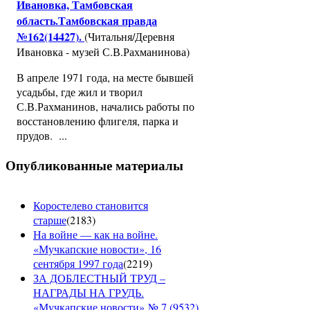
Ивановка, Тамбовская
область.Тамбовская правда
№162(14427).
(Читальня/Деревня
Ивановка - музей С.В.Рахманинова)
В апреле 1971 года, на месте бывшей
усадьбы, где жил и творил
С.В.Рахманинов, начались работы по
восстановлению флигеля, парка и
прудов. ...
Опубликованные материалы
Коростелево становится
старше
(
2183
)
На войне — как на войне.
«Мучкапские новости», 16
сентября 1997 года
(
2219
)
ЗА ДОБЛЕСТНЫЙ ТРУД –
НАГРАДЫ НА ГРУДЬ.
«Мучкапские новости» № 7 (9532),