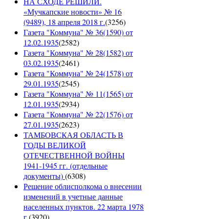
НА СХОДЕ РЕШИЛИ.
«Мучкапские новости» № 16
(9489), 18 апреля 2018 г.
(
3256
)
Газета "Коммуна" № 36(1590) от
12.02.1935
(
2582
)
Газета "Коммуна" № 28(1582) от
03.02.1935
(
2461
)
Газета "Коммуна" № 24(1578) от
29.01.1935
(
2545
)
Газета "Коммуна" № 11(1565) от
12.01.1935
(
2934
)
Газета "Коммуна" № 22(1576) от
27.01.1935
(
2623
)
ТАМБОВСКАЯ ОБЛАСТЬ В
ГОДЫ ВЕЛИКОЙ
ОТЕЧЕСТВЕННОЙ ВОЙНЫ
1941-1945 гг. (отдельные
документы)
(
6308
)
Решение облисполкома о внесении
изменений в учетные данные
населенных пунктов. 22 марта 1978
г.
(
3920
)