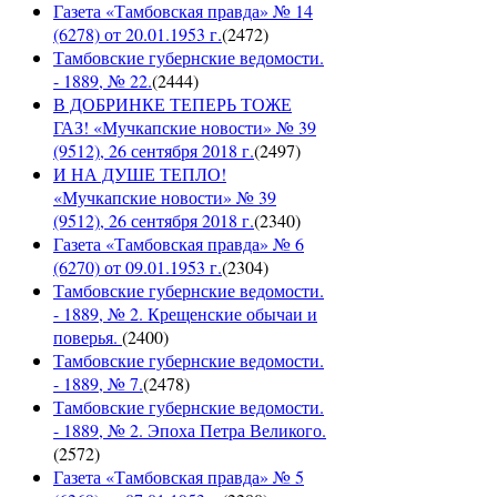
Газета «Тамбовская правда» № 14
(6278) от 20.01.1953 г.
(
2472
)
Тамбовские губернские ведомости.
- 1889, № 22.
(
2444
)
В ДОБРИНКЕ ТЕПЕРЬ ТОЖЕ
ГАЗ! «Мучкапские новости» № 39
(9512), 26 сентября 2018 г.
(
2497
)
И НА ДУШЕ ТЕПЛО!
«Мучкапские новости» № 39
(9512), 26 сентября 2018 г.
(
2340
)
Газета «Тамбовская правда» № 6
(6270) от 09.01.1953 г.
(
2304
)
Тамбовские губернские ведомости.
- 1889, № 2. Крещенские обычаи и
поверья.
(
2400
)
Тамбовские губернские ведомости.
- 1889, № 7.
(
2478
)
Тамбовские губернские ведомости.
- 1889, № 2. Эпоха Петра Великого.
(
2572
)
Газета «Тамбовская правда» № 5