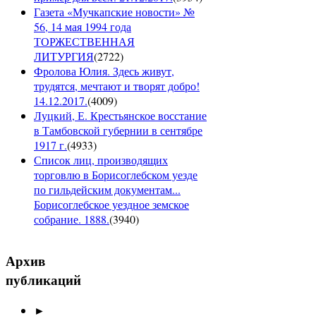
Газета «Мучкапские новости» №
56, 14 мая 1994 года
ТОРЖЕСТВЕННАЯ
ЛИТУРГИЯ
(
2722
)
Фролова Юлия. Здесь живут,
трудятся, мечтают и творят добро!
14.12.2017.
(
4009
)
Луцкий, Е. Крестьянское восстание
в Тамбовской губернии в сентябре
1917 г.
(
4933
)
Список лиц, производящих
торговлю в Борисоглебском уезде
по гильдейским документам...
Борисоглебское уездное земское
собрание. 1888.
(
3940
)
Архив
публикаций
►