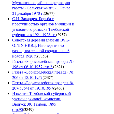
Мучкапского района в редакцию
газеты «Сельская жизнь»... Ранее
21 декабря 1970 г.
(
3677
)
С.Н. Захарцев. Борьба с
преступностью органов милиции и
уголовного розыска Тамбовской
губернии в 1921-1928 гг.
(
2957
)
Советская деревня глазами ВЧК-
ОГПУ-НКВД. Из оперативно-
разведывательной сводки ... на 6
ноября 1920 г.
(
3356
)
Газета «Борисоглебская правда» №
196 от 06.10.1957 стр.2
(
2621
)
Газета «Борисоглебская правда» №
206 от 18.10.1957
(
2387
)
Газета «Борисоглебская правда» №
207(5764) от 19.10.1957
(
2463
)
Известия Тамбовской губернской
ученой архивной комиссии.
Выпуск 39. Тамбов. 1895
стр.90
(
3849
)