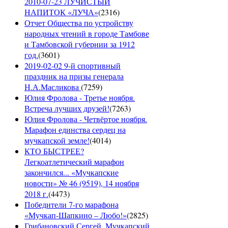
2010-07-23 ЛУЧИСТЫЙ
НАПИТОК «ЛУЧА»
(
2316
)
Отчет Общества по устройству
народных чтений в городе Тамбове
и Тамбовской губернии за 1912
год.
(
3601
)
2019-02-02 9-й спортивный
праздник на призы генерала
Н.А.Масликова
(
7259
)
Юлия Фролова - Третье ноября.
Встреча лучших друзей!
(
7263
)
Юлия Фролова - Четвёртое ноября.
Марафон единства сердец на
мучкапской земле!
(
4014
)
КТО БЫСТРЕЕ?
Легкоатлетический марафон
закончился... «Мучкапские
новости» № 46 (9519), 14 ноября
2018 г.
(
4473
)
Победители 7-го марафона
«Мучкап-Шапкино – Любо!»
(
2825
)
Грибановский Сергей. Мучкапский