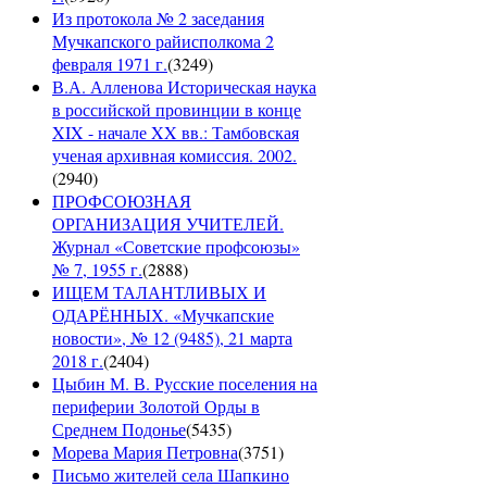
Из протокола № 2 заседания
Мучкапского райисполкома 2
февраля 1971 г.
(
3249
)
В.А. Алленова Историческая наука
в российской провинции в конце
XIX - начале XX вв.: Тамбовская
ученая архивная комиссия. 2002.
(
2940
)
ПРОФСОЮЗНАЯ
ОРГАНИЗАЦИЯ УЧИТЕЛЕЙ.
Журнал «Советские профсоюзы»
№ 7, 1955 г.
(
2888
)
ИЩЕМ ТАЛАНТЛИВЫХ И
ОДАРЁННЫХ. «Мучкапские
новости», № 12 (9485), 21 марта
2018 г.
(
2404
)
Цыбин М. В. Русские поселения на
периферии Золотой Орды в
Среднем Подонье
(
5435
)
Морева Мария Петровна
(
3751
)
Письмо жителей села Шапкино