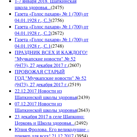
1-7 января 2018. Шапкинская
школа здоровья...
(
2475
)
Газета «Голос пахаря» № 1 (700) от
04.01.1928 г., С.3
(
2756
)
Газета «Голос пахаря» № 1 (700) от
04.01.1928 г., С.2
(
2672
)
Газета «Голос пахаря» № 1 (700) от
04.01.1928 г., С.1
(
2748
)
ПРАЗДНИК ВСЕХ И КАЖДОГО!
"Мучкапские новости" № 52
(9473), 27 декабря 2017 г.
(
2607
)
ПРОВОЖАЯ СТАРЫЙ
ГОД."Мучкапские новости" № 52
(9473), 27 декабря 2017 г.
(
2519
)
22.12.2017 Новости из
Шапкинской школы здоровья
(
2439
)
07.12.2017 Новости из
Шапкинской школы здоровья
(
2643
)
23 декабря 2017 в селе Шапкино:
Церковь и Школа здоровья...
(
2492
)
Юлия Фролова. Его великодушие –
пример для всех! 21.12.2017.
(
3954
)