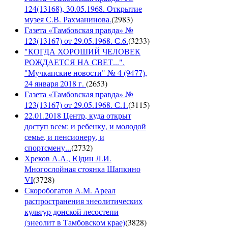
124(13168), 30.05.1968. Открытие
музея С.В. Рахманинова.
(
2983
)
Газета «Тамбовская правда» №
123(13167) от 29.05.1968. С.6.
(
3233
)
"КОГДА ХОРОШИЙ ЧЕЛОВЕК
РОЖДАЕТСЯ НА СВЕТ...".
"Мучкапские новости" № 4 (9477),
24 января 2018 г.
(
2653
)
Газета «Тамбовская правда» №
123(13167) от 29.05.1968. С.1.
(
3115
)
22.01.2018 Центр, куда открыт
доступ всем: и ребенку, и молодой
семье, и пенсионеру, и
спортсмену...
(
2732
)
Хреков А.А., Юдин Л.И.
Многослойная стоянка Шапкино
VI
(
3728
)
Скоробогатов А.М. Ареал
распространения энеолитических
культур донской лесостепи
(энеолит в Тамбовском крае)
(
3828
)