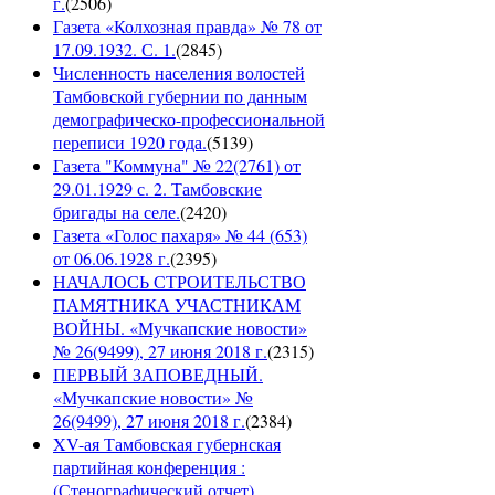
г.
(
2506
)
Газета «Колхозная правда» № 78 от
17.09.1932. С. 1.
(
2845
)
Численность населения волостей
Тамбовской губернии по данным
демографическо-профессиональной
переписи 1920 года.
(
5139
)
Газета "Коммуна" № 22(2761) от
29.01.1929 с. 2. Тамбовские
бригады на селе.
(
2420
)
Газета «Голос пахаря» № 44 (653)
от 06.06.1928 г.
(
2395
)
НАЧАЛОСЬ СТРОИТЕЛЬСТВО
ПАМЯТНИКА УЧАСТНИКАМ
ВОЙНЫ. «Мучкапские новости»
№ 26(9499), 27 июня 2018 г.
(
2315
)
ПЕРВЫЙ ЗАПОВЕДНЫЙ.
«Мучкапские новости» №
26(9499), 27 июня 2018 г.
(
2384
)
XV-ая Тамбовская губернская
партийная конференция :
(Стенографический отчет)