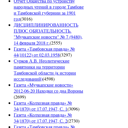
Отчет Общества по устройству
народных чтений в городе Тамбове
и Тамбовской губернии за 1901
год
(
3016
)
ДИСЦИПЛИНИРОВАННОСТЬ
ПЛЮС ОБЯЗАТЕЛЬНОСТЬ.
"Мучкапские новости" № 7 (9480),
14 февраля 2018 г.
(
2555
)
Газета «Тамбовская правда» №
44(10122) от 02.03.1958
(
3297
)
Сурков А.В. Неолитические
памятники на территории
Тамбовской области (к истории
исследований)
(
4598
)
Газета «Мучкапские новости»
2012-06-20 Находки со дна Вороны
(
2699
)
Газета «Колхозная правда» №
34(1870) от 17.07.1947, С. 1
(
3096
)
Газета «Колхозная правда» №
34(1870) от 17.07.1947, С. 2
(
2730
)
Газета «Тамбовская правда» №