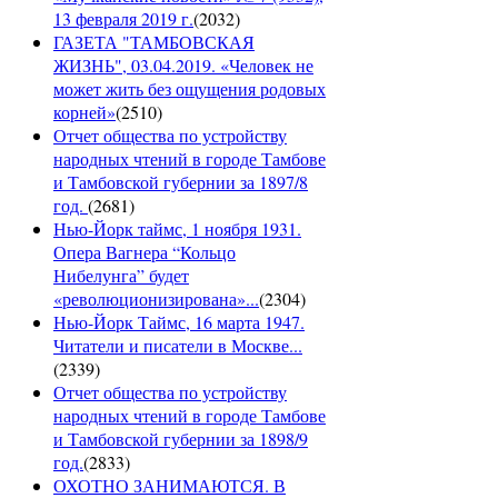
13 февраля 2019 г.
(
2032
)
ГАЗЕТА "ТАМБОВСКАЯ
ЖИЗНЬ", 03.04.2019. «Человек не
может жить без ощущения родовых
корней»
(
2510
)
Отчет общества по устройству
народных чтений в городе Тамбове
и Тамбовской губернии за 1897/8
год.
(
2681
)
Нью-Йорк таймс, 1 ноября 1931.
Опера Вагнера “Кольцо
Нибелунга” будет
«революционизирована»...
(
2304
)
Нью-Йорк Таймс, 16 марта 1947.
Читатели и писатели в Москве...
(
2339
)
Отчет общества по устройству
народных чтений в городе Тамбове
и Тамбовской губернии за 1898/9
год.
(
2833
)
ОХОТНО ЗАНИМАЮТСЯ. В