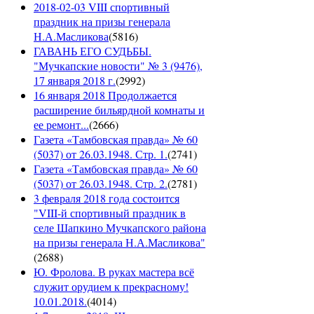
2018-02-03 VIII спортивный
праздник на призы генерала
Н.А.Масликова
(
5816
)
ГАВАНЬ ЕГО СУДЬБЫ.
"Мучкапские новости" № 3 (9476),
17 января 2018 г.
(
2992
)
16 января 2018 Продолжается
расширение бильярдной комнаты и
ее ремонт...
(
2666
)
Газета «Тамбовская правда» № 60
(5037) от 26.03.1948. Стр. 1.
(
2741
)
Газета «Тамбовская правда» № 60
(5037) от 26.03.1948. Стр. 2.
(
2781
)
3 февраля 2018 года состоится
"VIII-й спортивный праздник в
селе Шапкино Мучкапского района
на призы генерала Н.А.Масликова"
(
2688
)
Ю. Фролова. В руках мастера всё
служит орудием к прекрасному!
10.01.2018.
(
4014
)