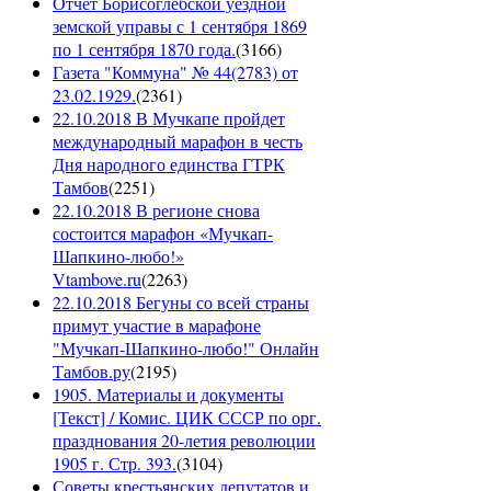
Отчет Борисоглебской уездной
земской управы с 1 сентября 1869
по 1 сентября 1870 года.
(
3166
)
Газета "Коммуна" № 44(2783) от
23.02.1929.
(
2361
)
22.10.2018 В Мучкапе пройдет
международный марафон в честь
Дня народного единства ГТРК
Тамбов
(
2251
)
22.10.2018 В регионе снова
состоится марафон «Мучкап-
Шапкино-любо!»
Vtambove.ru
(
2263
)
22.10.2018 Бегуны со всей страны
примут участие в марафоне
"Мучкап-Шапкино-любо!" Онлайн
Тамбов.ру
(
2195
)
1905. Материалы и документы
[Текст] / Комис. ЦИК СССР по орг.
празднования 20-летия революции
1905 г. Стр. 393.
(
3104
)
Советы крестьянских депутатов и