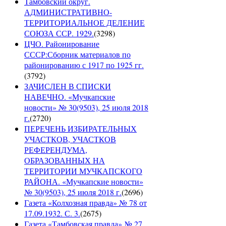
Тамбовский округ.
АДМИНИСТРАТИВНО-
ТЕРРИТОРИАЛЬНОЕ ДЕЛЕНИЕ
СОЮЗА ССР. 1929.
(
3298
)
ЦЧО. Районирование
СССР:Сборник материалов по
районированию с 1917 по 1925 гг.
(
3792
)
ЗАЧИСЛЕН В СПИСКИ
НАВЕЧНО. «Мучкапские
новости» № 30(9503), 25 июля 2018
г.
(
2720
)
ПЕРЕЧЕНЬ ИЗБИРАТЕЛЬНЫХ
УЧАСТКОВ, УЧАСТКОВ
РЕФЕРЕНДУМА,
ОБРАЗОВАННЫХ НА
ТЕРРИТОРИИ МУЧКАПСКОГО
РАЙОНА. «Мучкапские новости»
№ 30(9503), 25 июля 2018 г.
(
2696
)
Газета «Колхозная правда» № 78 от
17.09.1932. С. 3.
(
2675
)
Газета «Тамбовская правда» № 27