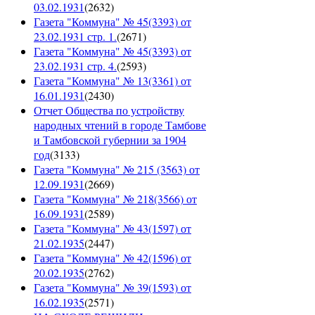
03.02.1931
(
2632
)
Газета "Коммуна" № 45(3393) от
23.02.1931 стр. 1.
(
2671
)
Газета "Коммуна" № 45(3393) от
23.02.1931 стр. 4.
(
2593
)
Газета "Коммуна" № 13(3361) от
16.01.1931
(
2430
)
Отчет Общества по устройству
народных чтений в городе Тамбове
и Тамбовской губернии за 1904
год
(
3133
)
Газета "Коммуна" № 215 (3563) от
12.09.1931
(
2669
)
Газета "Коммуна" № 218(3566) от
16.09.1931
(
2589
)
Газета "Коммуна" № 43(1597) от
21.02.1935
(
2447
)
Газета "Коммуна" № 42(1596) от
20.02.1935
(
2762
)
Газета "Коммуна" № 39(1593) от
16.02.1935
(
2571
)