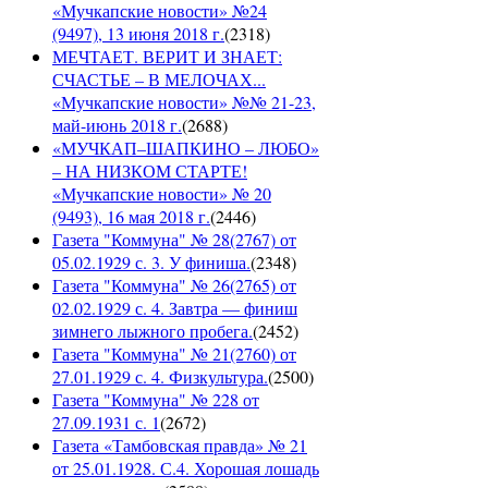
«Мучкапские новости» №24
(9497), 13 июня 2018 г.
(
2318
)
МЕЧТАЕТ. ВЕРИТ И ЗНАЕТ:
СЧАСТЬЕ – В МЕЛОЧАХ...
«Мучкапские новости» №№ 21-23,
май-июнь 2018 г.
(
2688
)
«МУЧКАП–ШАПКИНО – ЛЮБО»
– НА НИЗКОМ СТАРТЕ!
«Мучкапские новости» № 20
(9493), 16 мая 2018 г.
(
2446
)
Газета "Коммуна" № 28(2767) от
05.02.1929 с. 3. У финиша.
(
2348
)
Газета "Коммуна" № 26(2765) от
02.02.1929 с. 4. Завтра — финиш
зимнего лыжного пробега.
(
2452
)
Газета "Коммуна" № 21(2760) от
27.01.1929 с. 4. Физкультура.
(
2500
)
Газета "Коммуна" № 228 от
27.09.1931 с. 1
(
2672
)
Газета «Тамбовская правда» № 21
от 25.01.1928. С.4. Хорошая лошадь