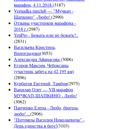
марафон, 4.11.2018.
(
3187
)
Vernadka runclub — "Мучкап -
Шапкино" -Любо!
(
2990
)
Отзывы участников марафона -
2018 г.
(
2987
)
YetiPro - Бежать или не бежать?..
(
2831
)
Васильева Кристина,
Виноградово
(
3053
)
Александра Афанасова
(
3006
)
Егоров Максим, Чебоксары
(участник забега на 42,195 км)
(
2896
)
Курбатов Евгений, Тамбов
(
2975
)
Ванилар Олег — VII марафон
МУЧКАП-ШАПКИНО - Любо!
(
3062
)
Панченко Елена - Любо, братцы,
любо! ...
(
2906
)
"Питомцы Василия Николаевича" -
День единства в беге!
(
3103
)