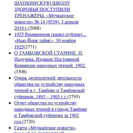
ШАПКИНСКУЮ ШКОЛУ
ЗДОРОВЬЯ ПОСТУПИЛИ
ТРЕНАЖЁРЫ. «Мучкапские
новости» № 14 (9539), 3 апреля
2019 г.
(
2088
)
1925 Рахманинов сразил публику...
«Нью-Йорк таймс», 30 ноября
1925
(
2771
)
О ТАМБОВСКОЙ СТАРИНЕ. П.
Падучева. Издание Постоянной
Коммисии народных чтений. 1902.
(
3308
)
Очерк десятилетней дятельности
общества по устройству народных
чтений в г. Тамбове и Тамбовской
губернии. 1893 – 1903 г.г.
(
2795
)
Отчет общества по устройству
народных чтений в городе Тамбове
и Тамбовской губернии за 1902
год.
(
2720
)
Газета «Мучкапские новости»