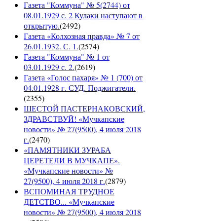
Газета "Коммуна" № 5(2744) от
08.01.1929 с. 2 Кулаки наступают в
открытую.
(
2492
)
Газета «Колхозная правда» № 7 от
26.01.1932. С. 1.
(
2574
)
Газета "Коммуна" № 1 от
03.01.1929 с. 2.
(
2619
)
Газета «Голос пахаря» № 1 (700) от
04.01.1928 г. СУД. Поджигатели.
(
2355
)
ШЕСТОЙ ПАСТЕРНАКОВСКИЙ,
ЗДРАВСТВУЙ! «Мучкапские
новости» № 27(9500), 4 июля 2018
г.
(
2470
)
«ПАМЯТНИКИ ЗУРАБА
ЦЕРЕТЕЛИ В МУЧКАПЕ».
«Мучкапские новости» №
27(9500), 4 июля 2018 г.
(
2879
)
ВСПОМИНАЯ ТРУДНОЕ
ДЕТСТВО... «Мучкапские
новости» № 27(9500), 4 июля 2018