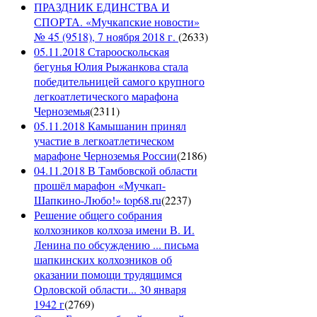
ПРАЗДНИК ЕДИНСТВА И
СПОРТА. «Мучкапские новости»
№ 45 (9518), 7 ноября 2018 г.
(
2633
)
05.11.2018 Старооскольская
бегунья Юлия Рыжанкова стала
победительницей самого крупного
легкоатлетического марафона
Черноземья
(
2311
)
05.11.2018 Камышанин принял
участие в легкоатлетическом
марафоне Черноземья России
(
2186
)
04.11.2018 В Тамбовской области
прошёл марафон «Мучкап-
Шапкино-Любо!» top68.ru
(
2237
)
Решение общего собрания
колхозников колхоза имени В. И.
Ленина по обсуждению ... письма
шапкинских колхозников об
оказании помощи трудящимся
Орловской области... 30 января
1942 г
(
2769
)