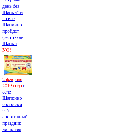
день без
Шапки" и
в селе
Шапкино
пройдет
фестиваль
Шапки
NO!
2 февраля
2019 года
в
селе
Шапкино
состоялся
9-й
спортивный
праздник
на призы