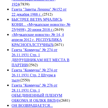
1924
(
7839
)
Газета "Заветы Ленина" №152 от
22 декабря 1988 г.
(
2512
)
БЫСТРЕЕ ВЕТРА МЧАЛИСЬ
КОНИ... «Мучкапские новости» №
25(9498), 20 июня 2018 г.
(
2619
)
«Мучкапские новости» № 14, 4
апреля 2012 г. РЕСПУБЛИКА
КРАСНОГАЛСТУЧНЫХ
(
2671
)
Газета "Коммуна" № 274 от
26.11.1931 Стр. 1
ДВУРУШНИКАМ НЕТ МЕСТА В
ПАРТИИ
(
2562
)
Газета "Коммуна" № 274 от
26.11.1931 Стр. 2 Штурм в
тылу
(
2550
)
Газета "Коммуна" № 276 от
28.11.1931 Стр. 1
ОБЪЕДИНЕННЫЙ ПЛЕНУМ
ОБКОМА И ОБЛКК ВКП(б)
(
2681
)
ОН ВОЗВРАЩАЕТСЯ...