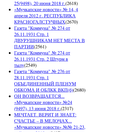
25(9498), 20 июня 2018 г.
(
2618
)
«Мучкапские новости» № 14, 4
апреля 2012 г. РЕСПУБЛИКА
КРАСНОГАЛСТУЧНЫХ
(
2670
)
Газета "Коммуна" № 274 от
26.11.1931 Стр. 1
ДВУРУШНИКАМ НЕТ МЕСТА В
ПАРТИИ
(
2561
)
Газета "Коммуна" № 274 от
26.11.1931 Стр. 2 Штурм в
тылу
(
2549
)
Газета "Коммуна" № 276 от
28.11.1931 Стр. 1
ОБЪЕДИНЕННЫЙ ПЛЕНУМ
ОБКОМА И ОБЛКК ВКП(б)
(
2680
)
ОН ВОЗВРАЩАЕТСЯ...
«Мучкапские новости» №24
(9497), 13 июня 2018 г.
(
2317
)
МЕЧТАЕТ. ВЕРИТ И ЗНАЕТ:
СЧАСТЬЕ – В МЕЛОЧАХ...
«Мучкапские новости» №№ 21-23,