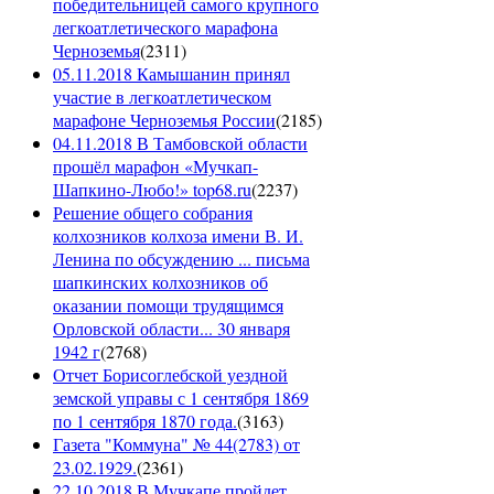
победительницей самого крупного
легкоатлетического марафона
Черноземья
(
2311
)
05.11.2018 Камышанин принял
участие в легкоатлетическом
марафоне Черноземья России
(
2185
)
04.11.2018 В Тамбовской области
прошёл марафон «Мучкап-
Шапкино-Любо!» top68.ru
(
2237
)
Решение общего собрания
колхозников колхоза имени В. И.
Ленина по обсуждению ... письма
шапкинских колхозников об
оказании помощи трудящимся
Орловской области... 30 января
1942 г
(
2768
)
Отчет Борисоглебской уездной
земской управы с 1 сентября 1869
по 1 сентября 1870 года.
(
3163
)
Газета "Коммуна" № 44(2783) от
23.02.1929.
(
2361
)
22.10.2018 В Мучкапе пройдет