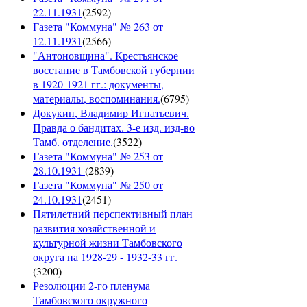
22.11.1931
(
2592
)
Газета "Коммуна" № 263 от
12.11.1931
(
2566
)
"Антоновщина". Крестьянское
восстание в Тамбовской губернии
в 1920-1921 гг.: документы,
материалы, воспоминания.
(
6795
)
Докукин, Владимир Игнатьевич.
Правда о бандитах. 3-е изд. изд-во
Тамб. отделение.
(
3522
)
Газета "Коммуна" № 253 от
28.10.1931
(
2839
)
Газета "Коммуна" № 250 от
24.10.1931
(
2451
)
Пятилетний перспективный план
развития хозяйственной и
культурной жизни Тамбовского
округа на 1928-29 - 1932-33 гг.
(
3200
)
Резолюции 2-го пленума
Тамбовского окружного