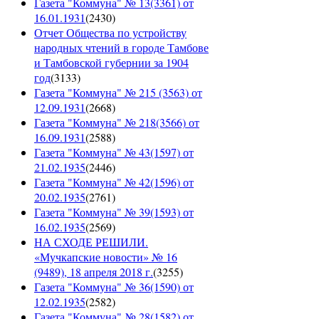
Газета "Коммуна" № 13(3361) от
16.01.1931
(
2430
)
Отчет Общества по устройству
народных чтений в городе Тамбове
и Тамбовской губернии за 1904
год
(
3133
)
Газета "Коммуна" № 215 (3563) от
12.09.1931
(
2668
)
Газета "Коммуна" № 218(3566) от
16.09.1931
(
2588
)
Газета "Коммуна" № 43(1597) от
21.02.1935
(
2446
)
Газета "Коммуна" № 42(1596) от
20.02.1935
(
2761
)
Газета "Коммуна" № 39(1593) от
16.02.1935
(
2569
)
НА СХОДЕ РЕШИЛИ.
«Мучкапские новости» № 16
(9489), 18 апреля 2018 г.
(
3255
)
Газета "Коммуна" № 36(1590) от
12.02.1935
(
2582
)
Газета "Коммуна" № 28(1582) от