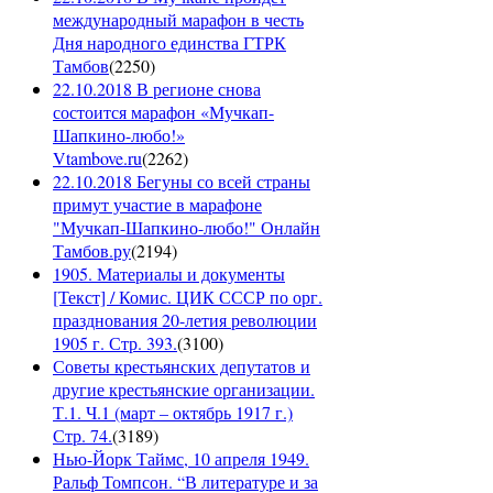
международный марафон в честь
Дня народного единства ГТРК
Тамбов
(
2250
)
22.10.2018 В регионе снова
состоится марафон «Мучкап-
Шапкино-любо!»
Vtambove.ru
(
2262
)
22.10.2018 Бегуны со всей страны
примут участие в марафоне
"Мучкап-Шапкино-любо!" Онлайн
Тамбов.ру
(
2194
)
1905. Материалы и документы
[Текст] / Комис. ЦИК СССР по орг.
празднования 20-летия революции
1905 г. Стр. 393.
(
3100
)
Советы крестьянских депутатов и
другие крестьянские организации.
Т.1. Ч.1 (март – октябрь 1917 г.)
Стр. 74.
(
3189
)
Нью-Йорк Таймс, 10 апреля 1949.
Ральф Томпсон. “В литературе и за