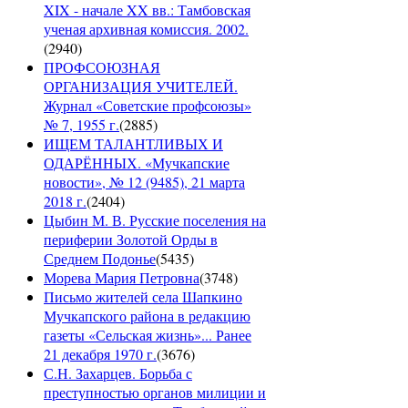
XIX - начале XX вв.: Тамбовская
ученая архивная комиссия. 2002.
(
2940
)
ПРОФСОЮЗНАЯ
ОРГАНИЗАЦИЯ УЧИТЕЛЕЙ.
Журнал «Советские профсоюзы»
№ 7, 1955 г.
(
2885
)
ИЩЕМ ТАЛАНТЛИВЫХ И
ОДАРЁННЫХ. «Мучкапские
новости», № 12 (9485), 21 марта
2018 г.
(
2404
)
Цыбин М. В. Русские поселения на
периферии Золотой Орды в
Среднем Подонье
(
5435
)
Морева Мария Петровна
(
3748
)
Письмо жителей села Шапкино
Мучкапского района в редакцию
газеты «Сельская жизнь»... Ранее
21 декабря 1970 г.
(
3676
)
С.Н. Захарцев. Борьба с
преступностью органов милиции и