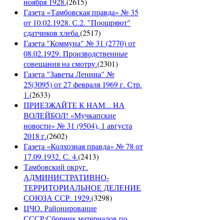
ноября 1928.
(
2615
)
Газета «Тамбовская правда» № 35
от 10.02.1928. С.2. "Поощряют"
сдатчиков хлеба.
(
2517
)
Газета "Коммуна" № 31 (2770) от
08.02.1929. Производственные
совещания на смотру.
(
2301
)
Газета "Заветы Ленина" №
25(3095) от 27 февраля 1969 г. Стр.
1.
(
2633
)
ПРИЕЗЖАЙТЕ К НАМ... НА
ВОЛЕЙБОЛ! «Мучкапские
новости» № 31 (9504), 1 августа
2018 г.
(
2602
)
Газета «Колхозная правда» № 78 от
17.09.1932. С. 4.
(
2413
)
Тамбовский округ.
АДМИНИСТРАТИВНО-
ТЕРРИТОРИАЛЬНОЕ ДЕЛЕНИЕ
СОЮЗА ССР. 1929.
(
3298
)
ЦЧО. Районирование
СССР:Сборник материалов по