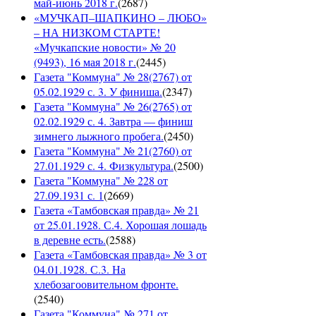
май-июнь 2018 г.
(
2687
)
«МУЧКАП–ШАПКИНО – ЛЮБО»
– НА НИЗКОМ СТАРТЕ!
«Мучкапские новости» № 20
(9493), 16 мая 2018 г.
(
2445
)
Газета "Коммуна" № 28(2767) от
05.02.1929 с. 3. У финиша.
(
2347
)
Газета "Коммуна" № 26(2765) от
02.02.1929 с. 4. Завтра — финиш
зимнего лыжного пробега.
(
2450
)
Газета "Коммуна" № 21(2760) от
27.01.1929 с. 4. Физкультура.
(
2500
)
Газета "Коммуна" № 228 от
27.09.1931 с. 1
(
2669
)
Газета «Тамбовская правда» № 21
от 25.01.1928. С.4. Хорошая лошадь
в деревне есть.
(
2588
)
Газета «Тамбовская правда» № 3 от
04.01.1928. С.3. На
хлебозагоовительном фронте.
(
2540
)
Газета "Коммуна" № 271 от