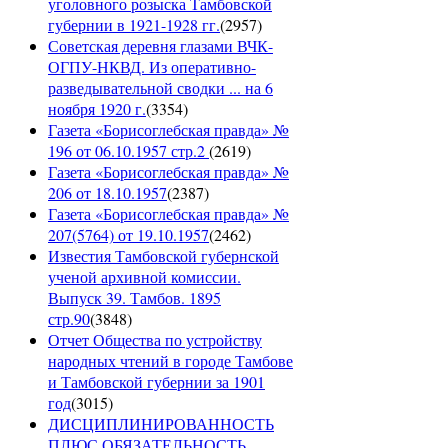
уголовного розыска Тамбовской
губернии в 1921-1928 гг.
(
2957
)
Советская деревня глазами ВЧК-
ОГПУ-НКВД. Из оперативно-
разведывательной сводки ... на 6
ноября 1920 г.
(
3354
)
Газета «Борисоглебская правда» №
196 от 06.10.1957 стр.2
(
2619
)
Газета «Борисоглебская правда» №
206 от 18.10.1957
(
2387
)
Газета «Борисоглебская правда» №
207(5764) от 19.10.1957
(
2462
)
Известия Тамбовской губернской
ученой архивной комиссии.
Выпуск 39. Тамбов. 1895
стр.90
(
3848
)
Отчет Общества по устройству
народных чтений в городе Тамбове
и Тамбовской губернии за 1901
год
(
3015
)
ДИСЦИПЛИНИРОВАННОСТЬ
ПЛЮС ОБЯЗАТЕЛЬНОСТЬ.