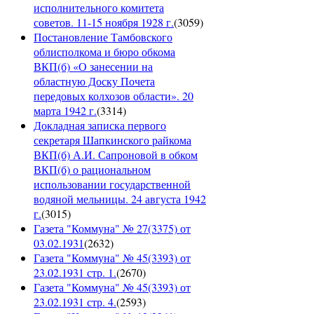
исполнительного комитета
советов. 11-15 ноября 1928 г.
(
3059
)
Постановление Тамбовского
облисполкома и бюро обкома
ВКП(б) «О занесении на
областную Доску Почета
передовых колхозов области». 20
марта 1942 г.
(
3314
)
Докладная записка первого
секретаря Шапкинского райкома
ВКП(б) А.И. Сапроновой в обком
ВКП(б) о рациональном
использовании государственной
водяной мельницы. 24 августа 1942
г.
(
3015
)
Газета "Коммуна" № 27(3375) от
03.02.1931
(
2632
)
Газета "Коммуна" № 45(3393) от
23.02.1931 стр. 1.
(
2670
)
Газета "Коммуна" № 45(3393) от
23.02.1931 стр. 4.
(
2593
)