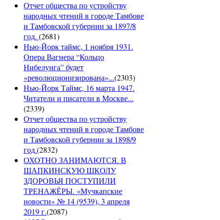
Отчет общества по устройству
народных чтений в городе Тамбове
и Тамбовской губернии за 1897/8
год.
(
2681
)
Нью-Йорк таймс, 1 ноября 1931.
Опера Вагнера “Кольцо
Нибелунга” будет
«революционизирована»...
(
2303
)
Нью-Йорк Таймс, 16 марта 1947.
Читатели и писатели в Москве...
(
2339
)
Отчет общества по устройству
народных чтений в городе Тамбове
и Тамбовской губернии за 1898/9
год.
(
2832
)
ОХОТНО ЗАНИМАЮТСЯ. В
ШАПКИНСКУЮ ШКОЛУ
ЗДОРОВЬЯ ПОСТУПИЛИ
ТРЕНАЖЁРЫ. «Мучкапские
новости» № 14 (9539), 3 апреля
2019 г.
(
2087
)