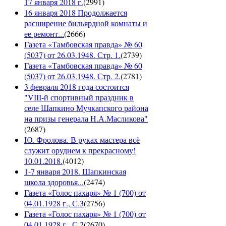
17 января 2018 г.
(
2991
)
16 января 2018 Продолжается
расширение бильярдной комнаты и
ее ремонт...
(
2666
)
Газета «Тамбовская правда» № 60
(5037) от 26.03.1948. Стр. 1.
(
2739
)
Газета «Тамбовская правда» № 60
(5037) от 26.03.1948. Стр. 2.
(
2781
)
3 февраля 2018 года состоится
"VIII-й спортивный праздник в
селе Шапкино Мучкапского района
на призы генерала Н.А.Масликова"
(
2687
)
Ю. Фролова. В руках мастера всё
служит орудием к прекрасному!
10.01.2018.
(
4012
)
1-7 января 2018. Шапкинская
школа здоровья...
(
2474
)
Газета «Голос пахаря» № 1 (700) от
04.01.1928 г., С.3
(
2756
)
Газета «Голос пахаря» № 1 (700) от
04.01.1928 г., С.2
(
2670
)