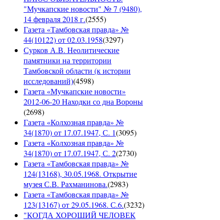
"Мучкапские новости" № 7 (9480),
14 февраля 2018 г.
(
2555
)
Газета «Тамбовская правда» №
44(10122) от 02.03.1958
(
3297
)
Сурков А.В. Неолитические
памятники на территории
Тамбовской области (к истории
исследований)
(
4598
)
Газета «Мучкапские новости»
2012-06-20 Находки со дна Вороны
(
2698
)
Газета «Колхозная правда» №
34(1870) от 17.07.1947, С. 1
(
3095
)
Газета «Колхозная правда» №
34(1870) от 17.07.1947, С. 2
(
2730
)
Газета «Тамбовская правда» №
124(13168), 30.05.1968. Открытие
музея С.В. Рахманинова.
(
2983
)
Газета «Тамбовская правда» №
123(13167) от 29.05.1968. С.6.
(
3232
)
"КОГДА ХОРОШИЙ ЧЕЛОВЕК