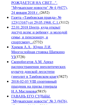
РОЖДАЕТСЯ НА СВЕТ...".
"Мучкапские новости" № 4 (9477),
24 января 2018 г.
(
2652
)
Газета «Тамбовская правда» №
123(13167) от 29.05.1968. С.1.
(
3112
)
22.01.2018 Центр, куда открыт
доступ всем: и ребенку, и молодой
семье, и пенсионеру, и
спортсмену...
(
2732
)
Хреков А.А., Юдин Л.И.
Многослойная стоянка Шапкино
VI
(
3728
)
Скоробогатов А.М. Ареал
распространения энеолитических
культур донской лесостепи
(энеолит в Тамбовском крае)
(
3827
)
2018-02-03 VIII спортивный
праздник на призы генерала
Н.А.Масликова
(
5815
)
ГАВАНЬ ЕГО СУДЬБЫ.
"Мучкапские новости" № 3 (9476),