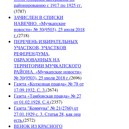
районированию с 1917 по 1925 гг.
(
3787
)
ЗАЧИСЛЕН В СПИСКИ
НАВЕЧНО. «Мучкапские
новости» № 30(9503), 25 июля 2018
г.
(
2718
)
ПЕРЕЧЕНЬ ИЗБИРАТЕЛЬНЫХ
УЧАСТКОВ, УЧАСТКОВ
РЕФЕРЕНДУМА,
ОБРАЗОВАННЫХ НА
ТЕРРИТОРИИ МУЧКАПСКОГО
РАЙОНА. «Мучкапские новости»
№ 30(9503), 25 июля 2018 г.
(
2696
)
Газета «Колхозная правда» № 78 от
17.09.1932. С. 3.
(
2674
)
Газета «Тамбовская правда» № 27
от 01.02.1928. С.4.
(
2357
)
Газета "Коммуна" № 21(2760) от
27.01.1929 с. 3. Статья 28, как она
есть.
(
2572
)
ВЕНОК ИЗ КРАСНОГО