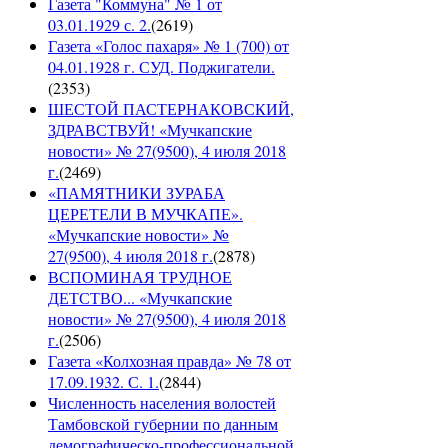
Газета "Коммуна" № 1 от
03.01.1929 с. 2.
(
2619
)
Газета «Голос пахаря» № 1 (700) от
04.01.1928 г. СУД. Поджигатели.
(
2353
)
ШЕСТОЙ ПАСТЕРНАКОВСКИЙ,
ЗДРАВСТВУЙ! «Мучкапские
новости» № 27(9500), 4 июля 2018
г.
(
2469
)
«ПАМЯТНИКИ ЗУРАБА
ЦЕРЕТЕЛИ В МУЧКАПЕ».
«Мучкапские новости» №
27(9500), 4 июля 2018 г.
(
2878
)
ВСПОМИНАЯ ТРУДНОЕ
ДЕТСТВО... «Мучкапские
новости» № 27(9500), 4 июля 2018
г.
(
2506
)
Газета «Колхозная правда» № 78 от
17.09.1932. С. 1.
(
2844
)
Численность населения волостей
Тамбовской губернии по данным
демографическо-профессиональной