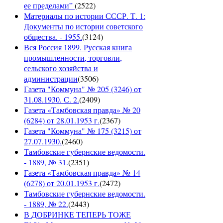
ее пределами”
(
2522
)
Материалы по истории СССР. Т. 1:
Документы по истории советского
общества. - 1955.
(
3124
)
Вся Россия 1899. Русская книга
промышленности, торговли,
сельского хозяйства и
администрации
(
3506
)
Газета "Коммуна" № 205 (3246) от
31.08.1930. С. 2.
(
2409
)
Газета «Тамбовская правда» № 20
(6284) от 28.01.1953 г.
(
2367
)
Газета "Коммуна" № 175 (3215) от
27.07.1930.
(
2460
)
Тамбовские губернские ведомости.
- 1889, № 31.
(
2351
)
Газета «Тамбовская правда» № 14
(6278) от 20.01.1953 г.
(
2472
)
Тамбовские губернские ведомости.
- 1889, № 22.
(
2443
)
В ДОБРИНКЕ ТЕПЕРЬ ТОЖЕ