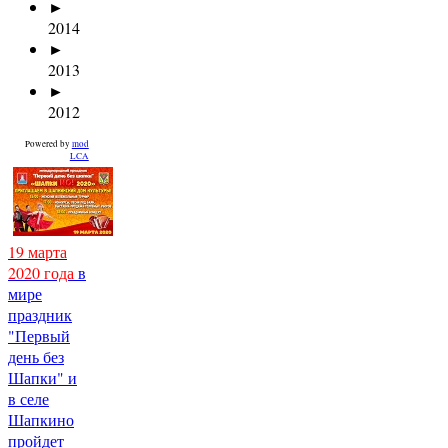
►
2014
►
2013
►
2012
Powered by
mod
LCA
19 марта
2020 года
в
мире
праздник
"Первый
день без
Шапки" и
в селе
Шапкино
пройдет