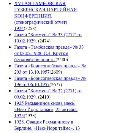
XVI-АЯ ТАМБОВСКАЯ
ГУБЕРНСКАЯ ПАРТИЙНАЯ
КОНФЕРЕНЦИЯ.
(стенографический отчет)
1924
(
3258
)
Газета "Коммуна" № 33 (2772) от
10.02.1929.
(
2474
)
Газета «Тамбовская правда» № 33
от 08.02.1928. С.4. Кругом
бесхозяйственность.
(
2480
)
Газета «Борисоглебская правда» №
203 от 13.10.1957
(
2609
)
Газета «Борисоглебская правда» №
196 от 06.10.1957
(
2677
)
Газета "Коммуна" № 32 (2771) от
09.02.1929.
(
2410
)
1925 Рахманинов снова здесь.
«Нью-Йорк таймс», 25 октября
1925
(
2938
)
1928. Овация Рахманинову в
Берлине. «Нью-Йорк таймс», 13