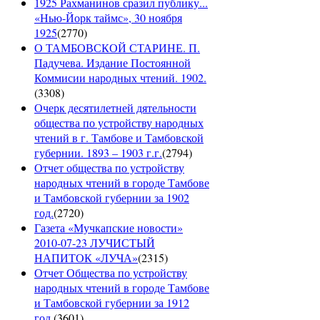
1925 Рахманинов сразил публику...
«Нью-Йорк таймс», 30 ноября
1925
(
2770
)
О ТАМБОВСКОЙ СТАРИНЕ. П.
Падучева. Издание Постоянной
Коммисии народных чтений. 1902.
(
3308
)
Очерк десятилетней дятельности
общества по устройству народных
чтений в г. Тамбове и Тамбовской
губернии. 1893 – 1903 г.г.
(
2794
)
Отчет общества по устройству
народных чтений в городе Тамбове
и Тамбовской губернии за 1902
год.
(
2720
)
Газета «Мучкапские новости»
2010-07-23 ЛУЧИСТЫЙ
НАПИТОК «ЛУЧА»
(
2315
)
Отчет Общества по устройству
народных чтений в городе Тамбове
и Тамбовской губернии за 1912
год.
(
3601
)