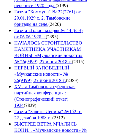
переписи 1920 года.
(
5139
)
Газета "Коммуна" № 22(2761) от
29.01.1929 с. 2. Тамбовские
бригады на селе.
(
2420
)
Газета «Голос пахаря» № 44 (653)
от 06.06.1928 г.
(
2395
)
НАЧАЛОСЬ СТРОИТЕЛЬСТВО
ПАМЯТНИКА УЧАСТНИКАМ
ВОЙНЫ. «Мучкапские новости»
№ 26(9499), 27 июня 2018 г.
(
2315
)
ПЕРВЫЙ ЗАПОВЕДНЫЙ.
«Мучкапские новости» №
26(9499), 27 июня 2018 г.
(
2383
)
XV-ая Тамбовская губернская
партийная конференция :
(Стенографический отчет)
1924
(
7839
)
Газета "Заветы Ленина" №152 от
22 декабря 1988 г.
(
2512
)
БЫСТРЕЕ ВЕТРА МЧАЛИСЬ
КОНИ... «Мучкапские новости» №