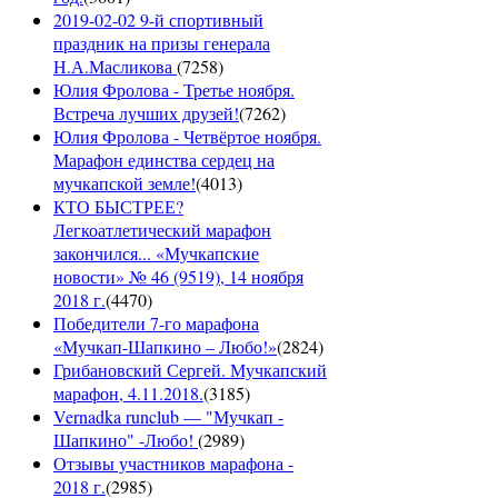
2019-02-02 9-й спортивный
праздник на призы генерала
Н.А.Масликова
(
7258
)
Юлия Фролова - Третье ноября.
Встреча лучших друзей!
(
7262
)
Юлия Фролова - Четвёртое ноября.
Марафон единства сердец на
мучкапской земле!
(
4013
)
КТО БЫСТРЕЕ?
Легкоатлетический марафон
закончился... «Мучкапские
новости» № 46 (9519), 14 ноября
2018 г.
(
4470
)
Победители 7-го марафона
«Мучкап-Шапкино – Любо!»
(
2824
)
Грибановский Сергей. Мучкапский
марафон, 4.11.2018.
(
3185
)
Vernadka runclub — "Мучкап -
Шапкино" -Любо!
(
2989
)
Отзывы участников марафона -
2018 г.
(
2985
)