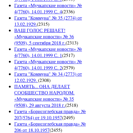
Газета «Мучкапские новости» №
4(7760), 14.01.1999 С. 4
(
2336
)
Газета "Коммуна" № 35 (2774) от
13.02.1929.
(
2315
)
ВАШ ГОЛОС РЕШАЕТ!
«Мучкапские новости» № 36
(9509), 5 сентября 2018 г.
(
2313
)
Газета «Мучкапские новости» №
4(7760), 14.01.1999 С. 1
(
2517
)
Газета «Мучкапские новости» №
4(7760), 14.01.1999 С. 2
(
2579
)
Газета "Коммуна" № 34 (2773) от
12.02.1929.
(
2308
)
ПАМЯТЬ... ОНА ДЕЛАЕТ
СООБЩЕСТВО НАРОДОМ.
«Мучкапские новости» № 35
(9508), 29 августа 2018 г.
(
2518
)
Газета «Борисоглебская правда» №
207(5764) от 19.10.1957
(
2495
)
Газета «Борисоглебская правда» №
206 от 18.10.1957
(
2455
)