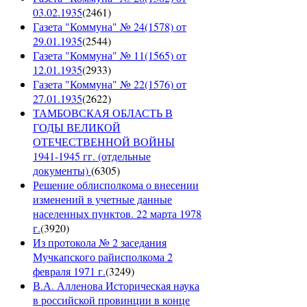
03.02.1935
(
2461
)
Газета "Коммуна" № 24(1578) от
29.01.1935
(
2544
)
Газета "Коммуна" № 11(1565) от
12.01.1935
(
2933
)
Газета "Коммуна" № 22(1576) от
27.01.1935
(
2622
)
ТАМБОВСКАЯ ОБЛАСТЬ В
ГОДЫ ВЕЛИКОЙ
ОТЕЧЕСТВЕННОЙ ВОЙНЫ
1941-1945 гг. (отдельные
документы)
(
6305
)
Решение облисполкома о внесении
изменений в учетные данные
населенных пунктов. 22 марта 1978
г.
(
3920
)
Из протокола № 2 заседания
Мучкапского райисполкома 2
февраля 1971 г.
(
3249
)
В.А. Алленова Историческая наука
в российской провинции в конце