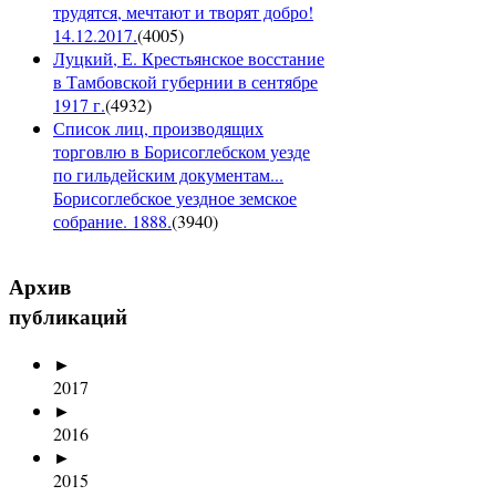
трудятся, мечтают и творят добро!
14.12.2017.
(
4005
)
Луцкий, Е. Крестьянское восстание
в Тамбовской губернии в сентябре
1917 г.
(
4932
)
Список лиц, производящих
торговлю в Борисоглебском уезде
по гильдейским документам...
Борисоглебское уездное земское
собрание. 1888.
(
3940
)
Архив
публикаций
►
2017
►
2016
►
2015