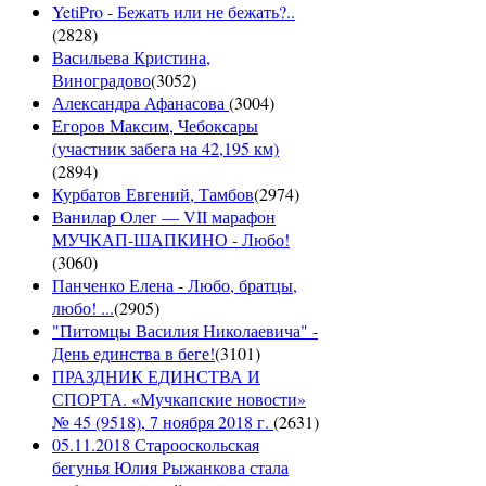
YetiPro - Бежать или не бежать?..
(
2828
)
Васильева Кристина,
Виноградово
(
3052
)
Александра Афанасова
(
3004
)
Егоров Максим, Чебоксары
(участник забега на 42,195 км)
(
2894
)
Курбатов Евгений, Тамбов
(
2974
)
Ванилар Олег — VII марафон
МУЧКАП-ШАПКИНО - Любо!
(
3060
)
Панченко Елена - Любо, братцы,
любо! ...
(
2905
)
"Питомцы Василия Николаевича" -
День единства в беге!
(
3101
)
ПРАЗДНИК ЕДИНСТВА И
СПОРТА. «Мучкапские новости»
№ 45 (9518), 7 ноября 2018 г.
(
2631
)
05.11.2018 Старооскольская
бегунья Юлия Рыжанкова стала