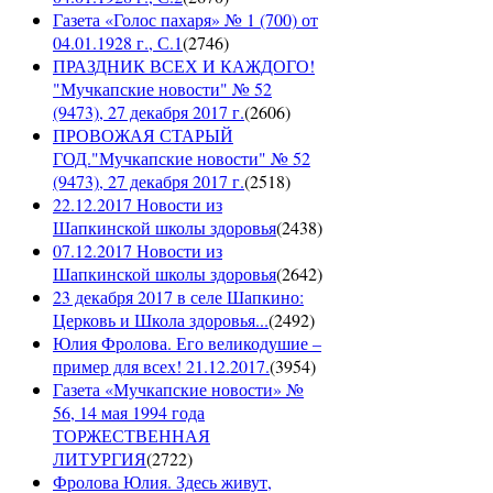
Газета «Голос пахаря» № 1 (700) от
04.01.1928 г., С.1
(
2746
)
ПРАЗДНИК ВСЕХ И КАЖДОГО!
"Мучкапские новости" № 52
(9473), 27 декабря 2017 г.
(
2606
)
ПРОВОЖАЯ СТАРЫЙ
ГОД."Мучкапские новости" № 52
(9473), 27 декабря 2017 г.
(
2518
)
22.12.2017 Новости из
Шапкинской школы здоровья
(
2438
)
07.12.2017 Новости из
Шапкинской школы здоровья
(
2642
)
23 декабря 2017 в селе Шапкино:
Церковь и Школа здоровья...
(
2492
)
Юлия Фролова. Его великодушие –
пример для всех! 21.12.2017.
(
3954
)
Газета «Мучкапские новости» №
56, 14 мая 1994 года
ТОРЖЕСТВЕННАЯ
ЛИТУРГИЯ
(
2722
)
Фролова Юлия. Здесь живут,