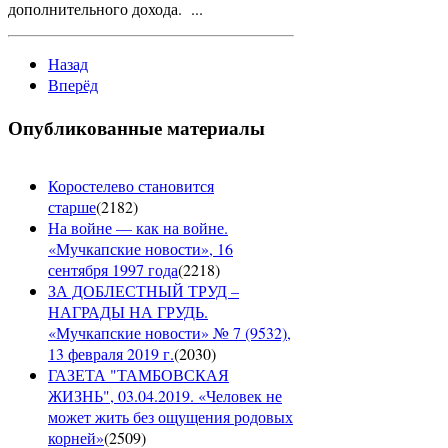
дополнительного дохода. ...
Назад
Вперёд
Опубликованные материалы
Коростелево становится
старше
(
2182
)
На войне — как на войне.
«Мучкапские новости», 16
сентября 1997 года
(
2218
)
ЗА ДОБЛЕСТНЫЙ ТРУД –
НАГРАДЫ НА ГРУДЬ.
«Мучкапские новости» № 7 (9532),
13 февраля 2019 г.
(
2030
)
ГАЗЕТА "ТАМБОВСКАЯ
ЖИЗНЬ", 03.04.2019. «Человек не
может жить без ощущения родовых
корней»
(
2509
)