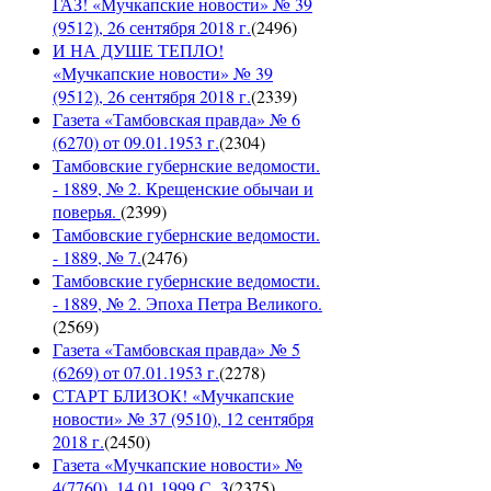
ГАЗ! «Мучкапские новости» № 39
(9512), 26 сентября 2018 г.
(
2496
)
И НА ДУШЕ ТЕПЛО!
«Мучкапские новости» № 39
(9512), 26 сентября 2018 г.
(
2339
)
Газета «Тамбовская правда» № 6
(6270) от 09.01.1953 г.
(
2304
)
Тамбовские губернские ведомости.
- 1889, № 2. Крещенские обычаи и
поверья.
(
2399
)
Тамбовские губернские ведомости.
- 1889, № 7.
(
2476
)
Тамбовские губернские ведомости.
- 1889, № 2. Эпоха Петра Великого.
(
2569
)
Газета «Тамбовская правда» № 5
(6269) от 07.01.1953 г.
(
2278
)
СТАРТ БЛИЗОК! «Мучкапские
новости» № 37 (9510), 12 сентября
2018 г.
(
2450
)
Газета «Мучкапские новости» №
4(7760), 14.01.1999 С. 3
(
2375
)