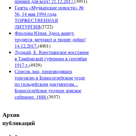
пример для всех! 21.12.2017.
(
3951
)
Газета «Мучкапские новости» №
56, 14 мая 1994 года
ТОРЖЕСТВЕННАЯ
ЛИТУРГИЯ
(
2722
)
Фролова Юлия. Здесь живут,
трудятся, мечтают и творят добро!
14.12.2017.
(
4001
)
Луцкий, Е. Крестьянское восстание
в Тамбовской губернии в сентябре
1917 г.
(
4929
)
Список лиц, производящих
торговлю в Борисоглебском уезде
по гильдейским документам...
Борисоглебское уездное земское
собрание. 1888.
(
3937
)
Архив
публикаций
►