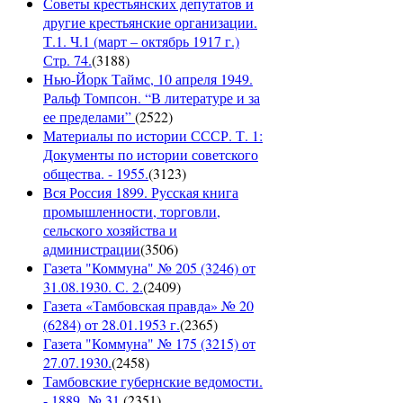
Советы крестьянских депутатов и
другие крестьянские организации.
Т.1. Ч.1 (март – октябрь 1917 г.)
Стр. 74.
(
3188
)
Нью-Йорк Таймс, 10 апреля 1949.
Ральф Томпсон. “В литературе и за
ее пределами”
(
2522
)
Материалы по истории СССР. Т. 1:
Документы по истории советского
общества. - 1955.
(
3123
)
Вся Россия 1899. Русская книга
промышленности, торговли,
сельского хозяйства и
администрации
(
3506
)
Газета "Коммуна" № 205 (3246) от
31.08.1930. С. 2.
(
2409
)
Газета «Тамбовская правда» № 20
(6284) от 28.01.1953 г.
(
2365
)
Газета "Коммуна" № 175 (3215) от
27.07.1930.
(
2458
)
Тамбовские губернские ведомости.
- 1889, № 31.
(
2351
)