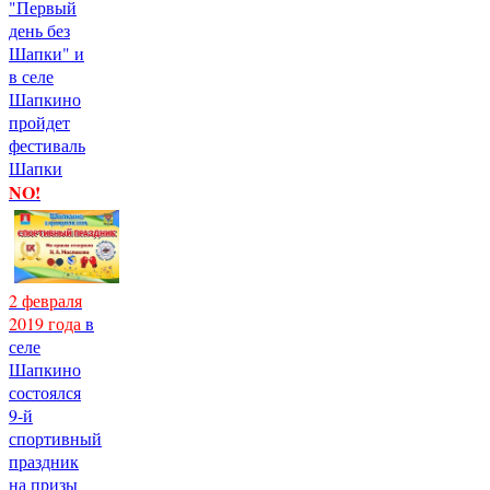
"Первый
день без
Шапки" и
в селе
Шапкино
пройдет
фестиваль
Шапки
NO!
2 февраля
2019 года
в
селе
Шапкино
состоялся
9-й
спортивный
праздник
на призы