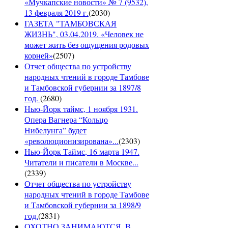
«Мучкапские новости» № 7 (9532),
13 февраля 2019 г.
(
2030
)
ГАЗЕТА "ТАМБОВСКАЯ
ЖИЗНЬ", 03.04.2019. «Человек не
может жить без ощущения родовых
корней»
(
2507
)
Отчет общества по устройству
народных чтений в городе Тамбове
и Тамбовской губернии за 1897/8
год.
(
2680
)
Нью-Йорк таймс, 1 ноября 1931.
Опера Вагнера “Кольцо
Нибелунга” будет
«революционизирована»...
(
2303
)
Нью-Йорк Таймс, 16 марта 1947.
Читатели и писатели в Москве...
(
2339
)
Отчет общества по устройству
народных чтений в городе Тамбове
и Тамбовской губернии за 1898/9
год.
(
2831
)
ОХОТНО ЗАНИМАЮТСЯ. В