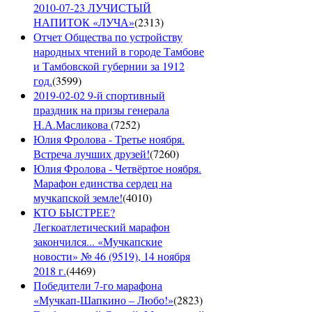
2010-07-23 ЛУЧИСТЫЙ
НАПИТОК «ЛУЧА»
(
2313
)
Отчет Общества по устройству
народных чтений в городе Тамбове
и Тамбовской губернии за 1912
год.
(
3599
)
2019-02-02 9-й спортивный
праздник на призы генерала
Н.А.Масликова
(
7252
)
Юлия Фролова - Третье ноября.
Встреча лучших друзей!
(
7260
)
Юлия Фролова - Четвёртое ноября.
Марафон единства сердец на
мучкапской земле!
(
4010
)
КТО БЫСТРЕЕ?
Легкоатлетический марафон
закончился... «Мучкапские
новости» № 46 (9519), 14 ноября
2018 г.
(
4469
)
Победители 7-го марафона
«Мучкап-Шапкино – Любо!»
(
2823
)