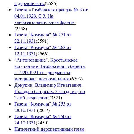
в деревне есть.
(
2586
)
Газета «Тамбовская правда» № 3 от
04.01.1928. С.3. На
хлебозагоовительном фронте.
(
2538
)
Газета "Коммуна" № 271 от
22.11.1931
(
2591
)
Газета "Коммуна" № 263 от
12.11.1931
(
2566
)
"Антоновщина". Крестьянское
восстание в Тамбовской губернии
в 1920-1921 гг.: документы,
материалы, воспоминания.
(
6793
)
Докукин, Владимир Игнатьевич.
Правда о бандитах. 3-е изд. изд-во
Тамб. отделение.
(
3521
)
Газета "Коммуна" № 253 от
28.10.1931
(
2837
)
Газета "Коммуна" № 250 от
24.10.1931
(
2450
)
Пятилетний перспективный план