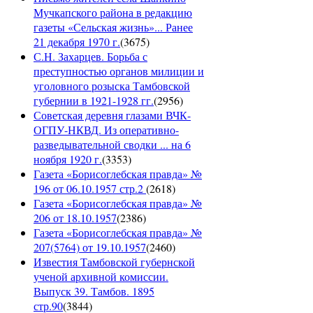
Мучкапского района в редакцию
газеты «Сельская жизнь»... Ранее
21 декабря 1970 г.
(
3675
)
С.Н. Захарцев. Борьба с
преступностью органов милиции и
уголовного розыска Тамбовской
губернии в 1921-1928 гг.
(
2956
)
Советская деревня глазами ВЧК-
ОГПУ-НКВД. Из оперативно-
разведывательной сводки ... на 6
ноября 1920 г.
(
3353
)
Газета «Борисоглебская правда» №
196 от 06.10.1957 стр.2
(
2618
)
Газета «Борисоглебская правда» №
206 от 18.10.1957
(
2386
)
Газета «Борисоглебская правда» №
207(5764) от 19.10.1957
(
2460
)
Известия Тамбовской губернской
ученой архивной комиссии.
Выпуск 39. Тамбов. 1895
стр.90
(
3844
)