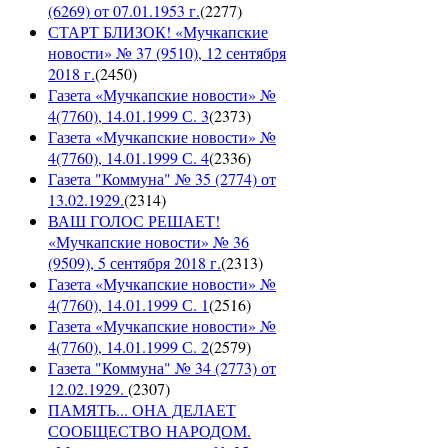
(6269) от 07.01.1953 г.
(
2277
)
СТАРТ БЛИЗОК! «Мучкапские
новости» № 37 (9510), 12 сентября
2018 г.
(
2450
)
Газета «Мучкапские новости» №
4(7760), 14.01.1999 С. 3
(
2373
)
Газета «Мучкапские новости» №
4(7760), 14.01.1999 С. 4
(
2336
)
Газета "Коммуна" № 35 (2774) от
13.02.1929.
(
2314
)
ВАШ ГОЛОС РЕШАЕТ!
«Мучкапские новости» № 36
(9509), 5 сентября 2018 г.
(
2313
)
Газета «Мучкапские новости» №
4(7760), 14.01.1999 С. 1
(
2516
)
Газета «Мучкапские новости» №
4(7760), 14.01.1999 С. 2
(
2579
)
Газета "Коммуна" № 34 (2773) от
12.02.1929.
(
2307
)
ПАМЯТЬ... ОНА ДЕЛАЕТ
СООБЩЕСТВО НАРОДОМ.