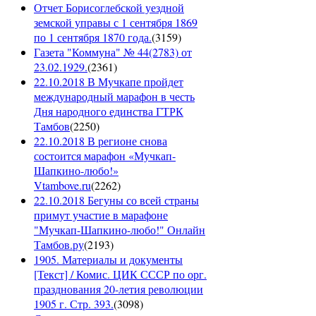
Отчет Борисоглебской уездной
земской управы с 1 сентября 1869
по 1 сентября 1870 года.
(
3159
)
Газета "Коммуна" № 44(2783) от
23.02.1929.
(
2361
)
22.10.2018 В Мучкапе пройдет
международный марафон в честь
Дня народного единства ГТРК
Тамбов
(
2250
)
22.10.2018 В регионе снова
состоится марафон «Мучкап-
Шапкино-любо!»
Vtambove.ru
(
2262
)
22.10.2018 Бегуны со всей страны
примут участие в марафоне
"Мучкап-Шапкино-любо!" Онлайн
Тамбов.ру
(
2193
)
1905. Материалы и документы
[Текст] / Комис. ЦИК СССР по орг.
празднования 20-летия революции
1905 г. Стр. 393.
(
3098
)