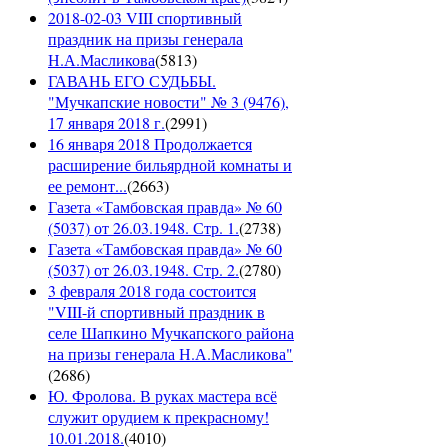
2018-02-03 VIII спортивный
праздник на призы генерала
Н.А.Масликова
(
5813
)
ГАВАНЬ ЕГО СУДЬБЫ.
"Мучкапские новости" № 3 (9476),
17 января 2018 г.
(
2991
)
16 января 2018 Продолжается
расширение бильярдной комнаты и
ее ремонт...
(
2663
)
Газета «Тамбовская правда» № 60
(5037) от 26.03.1948. Стр. 1.
(
2738
)
Газета «Тамбовская правда» № 60
(5037) от 26.03.1948. Стр. 2.
(
2780
)
3 февраля 2018 года состоится
"VIII-й спортивный праздник в
селе Шапкино Мучкапского района
на призы генерала Н.А.Масликова"
(
2686
)
Ю. Фролова. В руках мастера всё
служит орудием к прекрасному!
10.01.2018.
(
4010
)