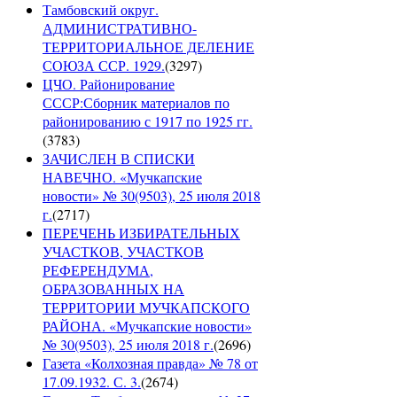
Тамбовский округ.
АДМИНИСТРАТИВНО-
ТЕРРИТОРИАЛЬНОЕ ДЕЛЕНИЕ
СОЮЗА ССР. 1929.
(
3297
)
ЦЧО. Районирование
СССР:Сборник материалов по
районированию с 1917 по 1925 гг.
(
3783
)
ЗАЧИСЛЕН В СПИСКИ
НАВЕЧНО. «Мучкапские
новости» № 30(9503), 25 июля 2018
г.
(
2717
)
ПЕРЕЧЕНЬ ИЗБИРАТЕЛЬНЫХ
УЧАСТКОВ, УЧАСТКОВ
РЕФЕРЕНДУМА,
ОБРАЗОВАННЫХ НА
ТЕРРИТОРИИ МУЧКАПСКОГО
РАЙОНА. «Мучкапские новости»
№ 30(9503), 25 июля 2018 г.
(
2696
)
Газета «Колхозная правда» № 78 от
17.09.1932. С. 3.
(
2674
)