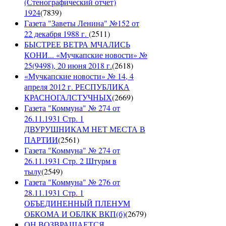
(Стенографический отчет)
1924
(
7839
)
Газета "Заветы Ленина" №152 от
22 декабря 1988 г.
(
2511
)
БЫСТРЕЕ ВЕТРА МЧАЛИСЬ
КОНИ... «Мучкапские новости» №
25(9498), 20 июня 2018 г.
(
2618
)
«Мучкапские новости» № 14, 4
апреля 2012 г. РЕСПУБЛИКА
КРАСНОГАЛСТУЧНЫХ
(
2669
)
Газета "Коммуна" № 274 от
26.11.1931 Стр. 1
ДВУРУШНИКАМ НЕТ МЕСТА В
ПАРТИИ
(
2561
)
Газета "Коммуна" № 274 от
26.11.1931 Стр. 2 Штурм в
тылу
(
2549
)
Газета "Коммуна" № 276 от
28.11.1931 Стр. 1
ОБЪЕДИНЕННЫЙ ПЛЕНУМ
ОБКОМА И ОБЛКК ВКП(б)
(
2679
)
ОН ВОЗВРАЩАЕТСЯ...