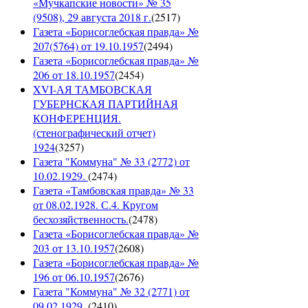
«Мучкапские новости» № 35
(9508), 29 августа 2018 г.
(
2517
)
Газета «Борисоглебская правда» №
207(5764) от 19.10.1957
(
2494
)
Газета «Борисоглебская правда» №
206 от 18.10.1957
(
2454
)
XVI-АЯ ТАМБОВСКАЯ
ГУБЕРНСКАЯ ПАРТИЙНАЯ
КОНФЕРЕНЦИЯ.
(стенографический отчет)
1924
(
3257
)
Газета "Коммуна" № 33 (2772) от
10.02.1929.
(
2474
)
Газета «Тамбовская правда» № 33
от 08.02.1928. С.4. Кругом
бесхозяйственность.
(
2478
)
Газета «Борисоглебская правда» №
203 от 13.10.1957
(
2608
)
Газета «Борисоглебская правда» №
196 от 06.10.1957
(
2676
)
Газета "Коммуна" № 32 (2771) от
09.02.1929.
(
2410
)