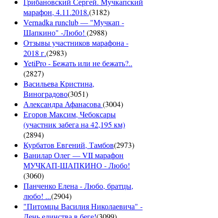
Грибановский Сергей. Мучкапский
марафон, 4.11.2018.
(
3182
)
Vernadka runclub — "Мучкап -
Шапкино" -Любо!
(
2988
)
Отзывы участников марафона -
2018 г.
(
2983
)
YetiPro - Бежать или не бежать?..
(
2827
)
Васильева Кристина,
Виноградово
(
3051
)
Александра Афанасова
(
3004
)
Егоров Максим, Чебоксары
(участник забега на 42,195 км)
(
2894
)
Курбатов Евгений, Тамбов
(
2973
)
Ванилар Олег — VII марафон
МУЧКАП-ШАПКИНО - Любо!
(
3060
)
Панченко Елена - Любо, братцы,
любо! ...
(
2904
)
"Питомцы Василия Николаевича" -
День единства в беге!
(
3099
)