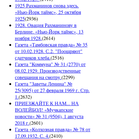
1925 Рахманинов снова здесь.
«Нью-Йорк таймс», 25 октября
1925
(
2936
)
1928. Овация Рахманинову в
Берлине. «Нью-Йорк таймс», 13
ноября 1928.
(
2614
)
Газета «Тамбовская правда» № 35
от 10.02.1928. С.2. "Поощряют"
сдатчиков хлеба.
(
2516
)
Газета "Коммуна" № 31 (2770) от
08.02.1929. Производственные
совещания на смотру.
(
2299
)
Газета "Заветы Ленина" №
25(3095) от 27 февраля 1969 г. Стр.
1.
(
2632
)
ПРИЕЗЖАЙТЕ К НАМ... НА
ВОЛЕЙБОЛ! «Мучкапские
новости» № 31 (9504), 1 августа
2018 г.
(
2601
)
Газета «Колхозная правда» № 78 от
17.09.1932. С. 4.
(
2410
)