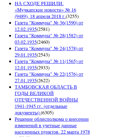
НА СХОДЕ РЕШИЛИ.
«Мучкапские новости» № 16
(9489), 18 апреля 2018 г.
(
3255
)
Газета "Коммуна" № 36(1590) от
12.02.1935
(
2581
)
Газета "Коммуна" № 28(1582) от
03.02.1935
(
2460
)
Газета "Коммуна" № 24(1578) от
29.01.1935
(
2543
)
Газета "Коммуна" № 11(1565) от
12.01.1935
(
2933
)
Газета "Коммуна" № 22(1576) от
27.01.1935
(
2622
)
ТАМБОВСКАЯ ОБЛАСТЬ В
ГОДЫ ВЕЛИКОЙ
ОТЕЧЕСТВЕННОЙ ВОЙНЫ
1941-1945 гг. (отдельные
документы)
(
6305
)
Решение облисполкома о внесении
изменений в учетные данные
населенных пунктов. 22 марта 1978