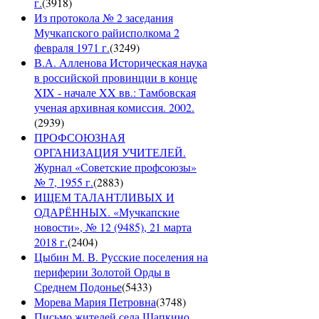
г.
(
3918
)
Из протокола № 2 заседания
Мучкапского райисполкома 2
февраля 1971 г.
(
3249
)
В.А. Алленова Историческая наука
в российской провинции в конце
XIX - начале XX вв.: Тамбовская
ученая архивная комиссия. 2002.
(
2939
)
ПРОФСОЮЗНАЯ
ОРГАНИЗАЦИЯ УЧИТЕЛЕЙ.
Журнал «Советские профсоюзы»
№ 7, 1955 г.
(
2883
)
ИЩЕМ ТАЛАНТЛИВЫХ И
ОДАРЁННЫХ. «Мучкапские
новости», № 12 (9485), 21 марта
2018 г.
(
2404
)
Цыбин М. В. Русские поселения на
периферии Золотой Орды в
Среднем Подонье
(
5433
)
Морева Мария Петровна
(
3748
)
Письмо жителей села Шапкино