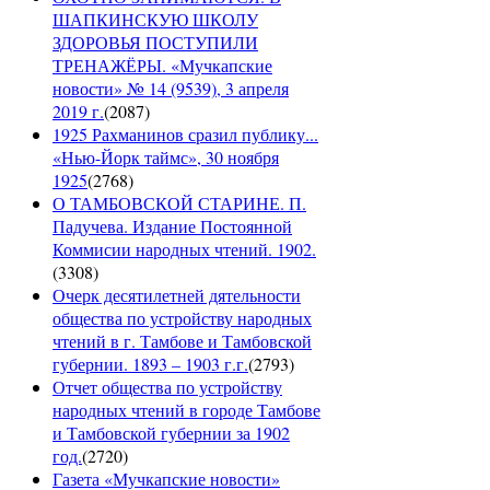
ШАПКИНСКУЮ ШКОЛУ
ЗДОРОВЬЯ ПОСТУПИЛИ
ТРЕНАЖЁРЫ. «Мучкапские
новости» № 14 (9539), 3 апреля
2019 г.
(
2087
)
1925 Рахманинов сразил публику...
«Нью-Йорк таймс», 30 ноября
1925
(
2768
)
О ТАМБОВСКОЙ СТАРИНЕ. П.
Падучева. Издание Постоянной
Коммисии народных чтений. 1902.
(
3308
)
Очерк десятилетней дятельности
общества по устройству народных
чтений в г. Тамбове и Тамбовской
губернии. 1893 – 1903 г.г.
(
2793
)
Отчет общества по устройству
народных чтений в городе Тамбове
и Тамбовской губернии за 1902
год.
(
2720
)
Газета «Мучкапские новости»