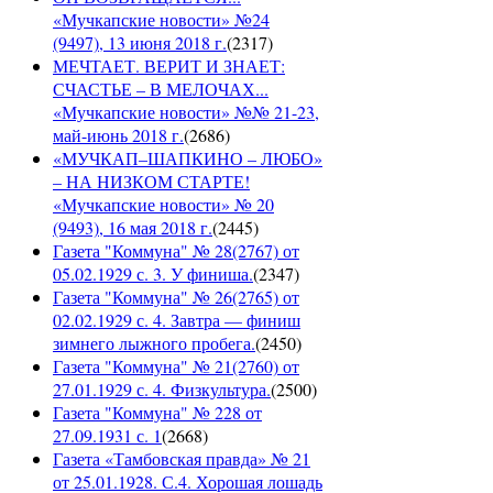
«Мучкапские новости» №24
(9497), 13 июня 2018 г.
(
2317
)
МЕЧТАЕТ. ВЕРИТ И ЗНАЕТ:
СЧАСТЬЕ – В МЕЛОЧАХ...
«Мучкапские новости» №№ 21-23,
май-июнь 2018 г.
(
2686
)
«МУЧКАП–ШАПКИНО – ЛЮБО»
– НА НИЗКОМ СТАРТЕ!
«Мучкапские новости» № 20
(9493), 16 мая 2018 г.
(
2445
)
Газета "Коммуна" № 28(2767) от
05.02.1929 с. 3. У финиша.
(
2347
)
Газета "Коммуна" № 26(2765) от
02.02.1929 с. 4. Завтра — финиш
зимнего лыжного пробега.
(
2450
)
Газета "Коммуна" № 21(2760) от
27.01.1929 с. 4. Физкультура.
(
2500
)
Газета "Коммуна" № 228 от
27.09.1931 с. 1
(
2668
)
Газета «Тамбовская правда» № 21
от 25.01.1928. С.4. Хорошая лошадь