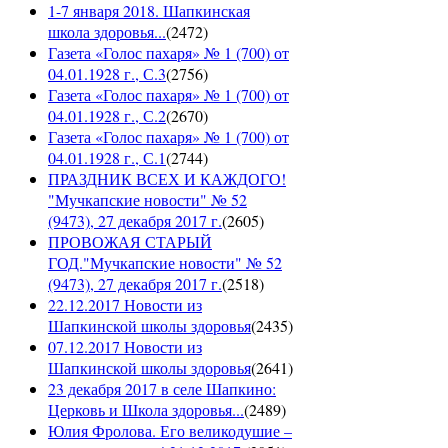
1-7 января 2018. Шапкинская
школа здоровья...
(
2472
)
Газета «Голос пахаря» № 1 (700) от
04.01.1928 г., С.3
(
2756
)
Газета «Голос пахаря» № 1 (700) от
04.01.1928 г., С.2
(
2670
)
Газета «Голос пахаря» № 1 (700) от
04.01.1928 г., С.1
(
2744
)
ПРАЗДНИК ВСЕХ И КАЖДОГО!
"Мучкапские новости" № 52
(9473), 27 декабря 2017 г.
(
2605
)
ПРОВОЖАЯ СТАРЫЙ
ГОД."Мучкапские новости" № 52
(9473), 27 декабря 2017 г.
(
2518
)
22.12.2017 Новости из
Шапкинской школы здоровья
(
2435
)
07.12.2017 Новости из
Шапкинской школы здоровья
(
2641
)
23 декабря 2017 в селе Шапкино:
Церковь и Школа здоровья...
(
2489
)
Юлия Фролова. Его великодушие –