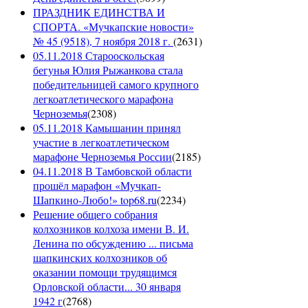
ПРАЗДНИК ЕДИНСТВА И
СПОРТА. «Мучкапские новости»
№ 45 (9518), 7 ноября 2018 г.
(
2631
)
05.11.2018 Старооскольская
бегунья Юлия Рыжанкова стала
победительницей самого крупного
легкоатлетического марафона
Черноземья
(
2308
)
05.11.2018 Камышанин принял
участие в легкоатлетическом
марафоне Черноземья России
(
2185
)
04.11.2018 В Тамбовской области
прошёл марафон «Мучкап-
Шапкино-Любо!» top68.ru
(
2234
)
Решение общего собрания
колхозников колхоза имени В. И.
Ленина по обсуждению ... письма
шапкинских колхозников об
оказании помощи трудящимся
Орловской области... 30 января
1942 г
(
2768
)