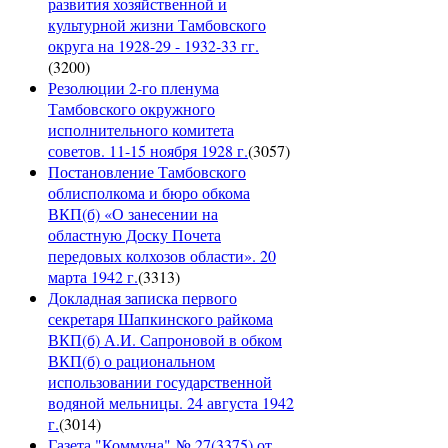
развития хозяйственной и
культурной жизни Тамбовского
округа на 1928-29 - 1932-33 гг.
(
3200
)
Резолюции 2-го пленума
Тамбовского окружного
исполнительного комитета
советов. 11-15 ноября 1928 г.
(
3057
)
Постановление Тамбовского
облисполкома и бюро обкома
ВКП(б) «О занесении на
областную Доску Почета
передовых колхозов области». 20
марта 1942 г.
(
3313
)
Докладная записка первого
секретаря Шапкинского райкома
ВКП(б) А.И. Сапроновой в обком
ВКП(б) о рациональном
использовании государственной
водяной мельницы. 24 августа 1942
г.
(
3014
)
Газета "Коммуна" № 27(3375) от