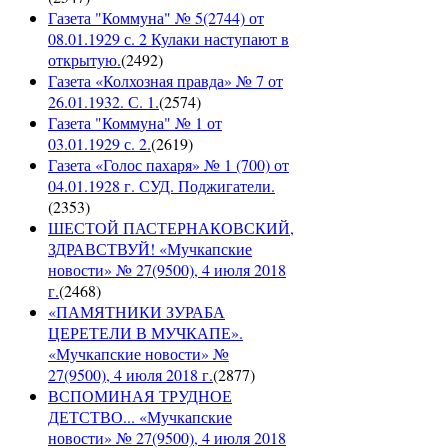
Газета "Коммуна" № 5(2744) от
08.01.1929 с. 2 Кулаки наступают в
открытую.
(
2492
)
Газета «Колхозная правда» № 7 от
26.01.1932. С. 1.
(
2574
)
Газета "Коммуна" № 1 от
03.01.1929 с. 2.
(
2619
)
Газета «Голос пахаря» № 1 (700) от
04.01.1928 г. СУД. Поджигатели.
(
2353
)
ШЕСТОЙ ПАСТЕРНАКОВСКИЙ,
ЗДРАВСТВУЙ! «Мучкапские
новости» № 27(9500), 4 июля 2018
г.
(
2468
)
«ПАМЯТНИКИ ЗУРАБА
ЦЕРЕТЕЛИ В МУЧКАПЕ».
«Мучкапские новости» №
27(9500), 4 июля 2018 г.
(
2877
)
ВСПОМИНАЯ ТРУДНОЕ
ДЕТСТВО... «Мучкапские
новости» № 27(9500), 4 июля 2018