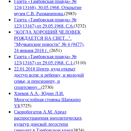
Газета «Тамбовская правда» №
124(13168), 30.05.1968. Открытие
музея С.В. Рахманинова.
(
2983
)
Газета «Тамбовская правда» №
123(13167) от 29.05.1968. С.6.
(
3232
)
"КОГДА ХОРОШИЙ ЧЕЛОВЕК
РОЖДАЕТСЯ НА СВЕТ...".
"Мучкапские новости" № 4 (9477),
24 января 2018 г.
(
2651
)
Газета «Тамбовская правда» №
123(13167) от 29.05.1968. С.1.
(
3110
)
22.01.2018 Центр, куда открыт
доступ всем: и ребенку, и молодой
семье, и пенсионеру, и
спортсмену...
(
2730
)
Хреков А.А., Юдин Л.И.
Многослойная стоянка Шапкино
VI
(
3725
)
Скоробогатов А.М. Ареал
распространения энеолитических
культур донской лесостепи
(энеолит в Тамбовском крае)
(
3824
)