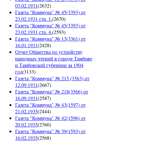
03.02.1931
(
2632
)
Газета "Коммуна" № 45(3393) от
23.02.1931 стр. 1.
(
2670
)
Газета "Коммуна" № 45(3393) от
23.02.1931 стр. 4.
(
2593
)
Газета "Коммуна" № 13(3361) от
16.01.1931
(
2428
)
Отчет Общества по устройству
народных чтений в городе Тамбове
и Тамбовской губернии за 1904
год
(
3133
)
Газета "Коммуна" № 215 (3563) от
12.09.1931
(
2667
)
Газета "Коммуна" № 218(3566) от
16.09.1931
(
2587
)
Газета "Коммуна" № 43(1597) от
21.02.1935
(
2444
)
Газета "Коммуна" № 42(1596) от
20.02.1935
(
2760
)
Газета "Коммуна" № 39(1593) от
16.02.1935
(
2568
)