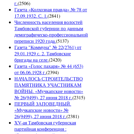
г.
(
2506
)
Газета «Колхозная правда» № 78 от
17.09.1932. С. 1.
(
2841
)
Численность населения волостей
Тамбовской губернии по данным
демографическо-профессиональной
переписи 1920 года.
(
5137
)
Газета "Коммуна" № 22(2761) от
29.01.1929 с. 2. Тамбовские
бригады на селе.
(
2420
)
Газета «Голос пахаря» № 44 (653)
от 06.06.1928 г.
(
2394
)
НАЧАЛОСЬ СТРОИТЕЛЬСТВО
ПАМЯТНИКА УЧАСТНИКАМ
ВОЙНЫ. «Мучкапские новости»
№ 26(9499), 27 июня 2018 г.
(
2315
)
ПЕРВЫЙ ЗАПОВЕДНЫЙ.
«Мучкапские новости» №
26(9499), 27 июня 2018 г.
(
2381
)
XV-ая Тамбовская губернская
партийная конференция :