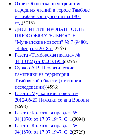
Отчет Общества по устройству
народных чтений в городе Тамбове
и Тамбовской губернии за 1901
год
(
3015
)
ДИСЦИПЛИНИРОВАННОСТЬ
ПЛЮС ОБЯЗАТЕЛЬНОСТЬ.
"Мучкапские новости" № 7 (9480),
14 февраля 2018 г.
(
2553
)
Газета «Тамбовская правда» №
44(10122) от 02.03.1958
(
3295
)
Сурков А.В. Неолитические
памятники на территории
Тамбовской области (к истории
исследований)
(
4596
)
Газета «Мучкапские новости»
2012-06-20 Находки со дна Вороны
(
2698
)
Газета «Колхозная правда» №
34(1870) от 17.07.1947, С. 1
(
3094
)
Газета «Колхозная правда» №
34(1870) от 17.07.1947, С. 2
(
2729
)