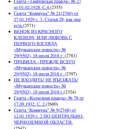
Газета «Тамбовская правда» № 27
от 01.02.1928. С.4.
(
2355
)
Газета "Коммуна" № 21(2760) от
27.01.1929 с. 3. Статья 28, как она
есть.
(
2571
)
ВЕНОК ИЗ КРАСНОГО
КЛЕВЕРА, ИЛИ ЛЮБОВЬ С
ПЕРВОГО ВЗГЛЯДА
«Мучкапские новости» №
29(9502), 18 июля 2018 г.
(
2783
)
ПРАВИЛА - ПРЕЖДЕ ВСЕГО
«Мучкапские новости» №
29(9502), 18 июля 2018 г.
(
2397
)
НЕ ВХОДИТЬ! НЕ ВЪЕЗЖАТЬ!
«Мучкапские новости» №
29(9502), 18 июля 2018 г.
(
2324
)
Газета «Колхозная правда» № 78 от
17.09.1932. С. 2.
(
2600
)
Газета "Коммуна" № 9(2748) от
12.01.1929 с. 2 ПО ЦЕНТРАЛЬНО-
ЧЕРНОЗЕМНОЙ ОБЛАСТИ.
(
2547
)