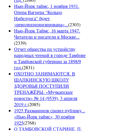
Нью-Йорк таймс, 1 ноября 1931.
Опера Вагнера “Кольцо
Нибелунга” будет
«революционизирована»...
(
2303
)
Нью-Йорк Таймс, 16 марта 1947.
Читатели и писатели в Москве...
(
2339
)
Отчет общества по устройству
народных чтений в городе Тамбове
и Тамбовской губернии за 1898/9
год.
(
2831
)
ОХОТНО ЗАНИМАЮТСЯ. В
ШАПКИНСКУЮ ШКОЛУ
ЗДОРОВЬЯ ПОСТУПИЛИ
ТРЕНАЖЁРЫ. «Мучкапские
новости» № 14 (9539), 3 апреля
2019 г.
(
2085
)
1925 Рахманинов сразил публику...
«Нью-Йорк таймс», 30 ноября
1925
(
2768
)
О ТАМБОВСКОЙ СТАРИНЕ. П.