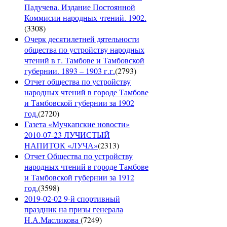
Падучева. Издание Постоянной
Коммисии народных чтений. 1902.
(
3308
)
Очерк десятилетней дятельности
общества по устройству народных
чтений в г. Тамбове и Тамбовской
губернии. 1893 – 1903 г.г.
(
2793
)
Отчет общества по устройству
народных чтений в городе Тамбове
и Тамбовской губернии за 1902
год.
(
2720
)
Газета «Мучкапские новости»
2010-07-23 ЛУЧИСТЫЙ
НАПИТОК «ЛУЧА»
(
2313
)
Отчет Общества по устройству
народных чтений в городе Тамбове
и Тамбовской губернии за 1912
год.
(
3598
)
2019-02-02 9-й спортивный
праздник на призы генерала
Н.А.Масликова
(
7249
)