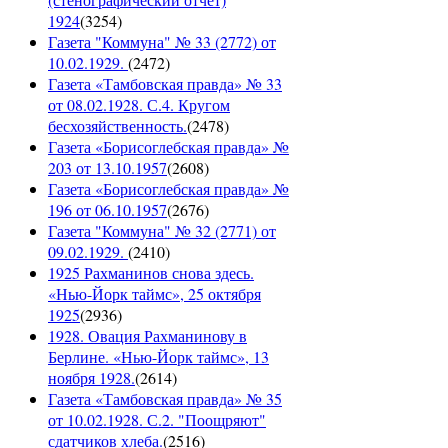
1924
(
3254
)
Газета "Коммуна" № 33 (2772) от
10.02.1929.
(
2472
)
Газета «Тамбовская правда» № 33
от 08.02.1928. С.4. Кругом
бесхозяйственность.
(
2478
)
Газета «Борисоглебская правда» №
203 от 13.10.1957
(
2608
)
Газета «Борисоглебская правда» №
196 от 06.10.1957
(
2676
)
Газета "Коммуна" № 32 (2771) от
09.02.1929.
(
2410
)
1925 Рахманинов снова здесь.
«Нью-Йорк таймс», 25 октября
1925
(
2936
)
1928. Овация Рахманинову в
Берлине. «Нью-Йорк таймс», 13
ноября 1928.
(
2614
)
Газета «Тамбовская правда» № 35
от 10.02.1928. С.2. "Поощряют"
сдатчиков хлеба.
(
2516
)