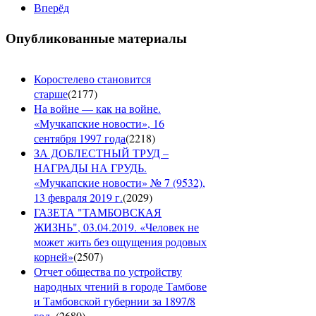
Вперёд
Опубликованные материалы
Коростелево становится
старше
(
2177
)
На войне — как на войне.
«Мучкапские новости», 16
сентября 1997 года
(
2218
)
ЗА ДОБЛЕСТНЫЙ ТРУД –
НАГРАДЫ НА ГРУДЬ.
«Мучкапские новости» № 7 (9532),
13 февраля 2019 г.
(
2029
)
ГАЗЕТА "ТАМБОВСКАЯ
ЖИЗНЬ", 03.04.2019. «Человек не
может жить без ощущения родовых
корней»
(
2507
)
Отчет общества по устройству
народных чтений в городе Тамбове
и Тамбовской губернии за 1897/8
год.
(
2680
)