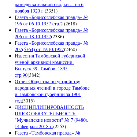
разведывательной сводки ... на 6
ноября 1920 г.
(
3351
)
Газета «Борисоглебская правда» №
196 от 06.10.1957 стр.2
(
2618
)
Газета «Борисоглебская правда» №
206 от 18.10.1957
(
2386
)
Газета «Борисоглебская правда» №
207(5764) от 19.10.1957
(
2460
)
Известия Тамбовской губернской
ученой архивной комиссии.
Выпуск 39. Тамбов. 1895
стр.90
(
3842
)
Отчет Общества по устройству
народных чтений в городе Тамбове
и Тамбовской губернии за 1901
год
(
3015
)
ДИСЦИПЛИНИРОВАННОСТЬ
ПЛЮС ОБЯЗАТЕЛЬНОСТЬ.
"Мучкапские новости" № 7 (9480),
14 февраля 2018 г.
(
2553
)
Газета «Тамбовская правда» №