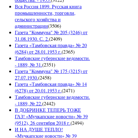
Вся Россия 1899. Русская книга
промышленности, торговли,
сельского хозяйства и
администрации
(
3506
)
Газета "Коммуна" № 205 (3246) от
31.08.1930. С. 2.
(
2409
)
Газета «Тамбовская правда» № 20
(6284) от 28.01.1953 г.
(
2365
)
Тамбовские губернские ведомости.
- 1889, № 31.
(
2351
)
Газета "Коммуна" № 175 (3215) от
27.07.1930.
(
2458
)
Газета «Тамбовская правда» № 14
(6278) от 20.01.1953 г.
(
2471
)
Тамбовские губернские ведомости.
- 1889, № 22.
(
2442
)
В ДОБРИНКЕ ТЕПЕРЬ ТОЖЕ
ГАЗ! «Мучкапские новости» № 39
(9512), 26 сентября 2018 г.
(
2494
)
И НА ДУШЕ ТЕПЛО!
«Мучкапские новости» № 39