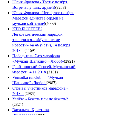
Юлия Фролова - Третье ноября.
Встреча лучших друзей!
(
7258
)
Юлия Фролова - Четвёртое ноября.
Марафон единства сердец на
мучкапской земле!
(
4009
)
КТО БЫСТРЕЕ?
Легкоатлетический марафон
закончился... «Мучкапские
новости» № 46 (9519), 14 ноября
2018 г.
(
4469
)
Победители 7-го марафона
«Мучкап-Шапкино – Любо!»
(
2821
)
Грибановский Сергей. Мучкапский
марафон, 4.11.2018.
(
3181
)
Vernadka runclub — "Мучкап -
Шапкино" -Любо!
(
2987
)
Отзывы участников марафона -
2018 г.
(
2983
)
YetiPro - Бежать или не бежать?..
(
2824
)
Васильева Кристина,
Виноградово
(
3050
)