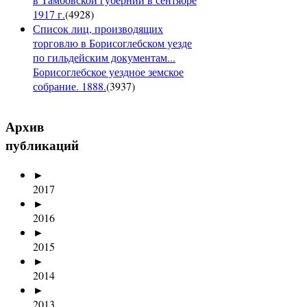
1917 г.
(
4928
)
Список лиц, производящих
торговлю в Борисоглебском уезде
по гильдейским документам...
Борисоглебское уездное земское
собрание. 1888.
(
3937
)
Архив
публикаций
►
2017
►
2016
►
2015
►
2014
►
2013