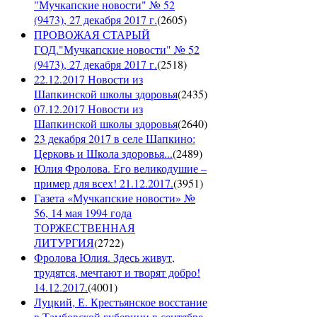
"Мучкапские новости" № 52
(9473), 27 декабря 2017 г.
(
2605
)
ПРОВОЖАЯ СТАРЫЙ
ГОД."Мучкапские новости" № 52
(9473), 27 декабря 2017 г.
(
2518
)
22.12.2017 Новости из
Шапкинской школы здоровья
(
2435
)
07.12.2017 Новости из
Шапкинской школы здоровья
(
2640
)
23 декабря 2017 в селе Шапкино:
Церковь и Школа здоровья...
(
2489
)
Юлия Фролова. Его великодушие –
пример для всех! 21.12.2017.
(
3951
)
Газета «Мучкапские новости» №
56, 14 мая 1994 года
ТОРЖЕСТВЕННАЯ
ЛИТУРГИЯ
(
2722
)
Фролова Юлия. Здесь живут,
трудятся, мечтают и творят добро!
14.12.2017.
(
4001
)
Луцкий, Е. Крестьянское восстание
в Тамбовской губернии в сентябре