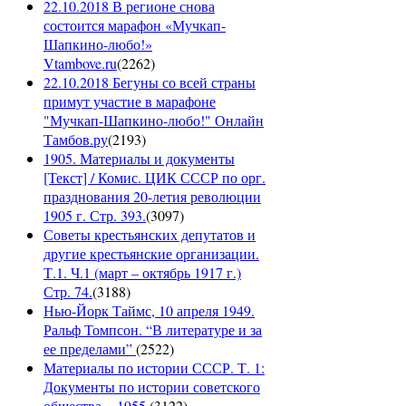
22.10.2018 В регионе снова
состоится марафон «Мучкап-
Шапкино-любо!»
Vtambove.ru
(
2262
)
22.10.2018 Бегуны со всей страны
примут участие в марафоне
"Мучкап-Шапкино-любо!" Онлайн
Тамбов.ру
(
2193
)
1905. Материалы и документы
[Текст] / Комис. ЦИК СССР по орг.
празднования 20-летия революции
1905 г. Стр. 393.
(
3097
)
Советы крестьянских депутатов и
другие крестьянские организации.
Т.1. Ч.1 (март – октябрь 1917 г.)
Стр. 74.
(
3188
)
Нью-Йорк Таймс, 10 апреля 1949.
Ральф Томпсон. “В литературе и за
ее пределами”
(
2522
)
Материалы по истории СССР. Т. 1:
Документы по истории советского
общества. - 1955.
(
3122
)