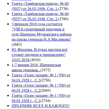
Газета «Тамбовская правда» № 60
(5037) от 26.03.1948. Стр. 1.
(
2738
)
Газета «Тамбовская правда» № 60
(5037) от 26.03.1948. Стр. 2.
(
2780
)
3 февраля 2018 года состоится
"VIII-й спортивный праздник в
селе Шапкино Мучкапского района
на призы генерала Н.А.Масликова"
(
2683
)
Ю. Фролова. В руках мастера всё
служит орудием к прекрасному!
10.01.2018.
(
4010
)
1-7 января 2018. Шапкинская
школа здоровья...
(
2472
)
Газета «Голос пахаря» № 1 (700) от
04.01.1928 г., С.3
(
2756
)
Газета «Голос пахаря» № 1 (700) от
04.01.1928 г., С.2
(
2669
)
Газета «Голос пахаря» № 1 (700) от
04.01.1928 г., С.1
(
2744
)
ПРАЗДНИК ВСЕХ И КАЖДОГО!