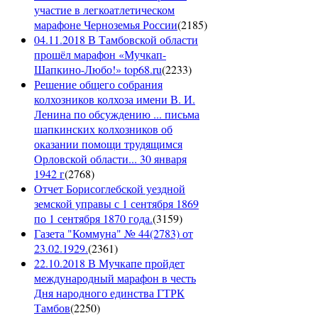
участие в легкоатлетическом
марафоне Черноземья России
(
2185
)
04.11.2018 В Тамбовской области
прошёл марафон «Мучкап-
Шапкино-Любо!» top68.ru
(
2233
)
Решение общего собрания
колхозников колхоза имени В. И.
Ленина по обсуждению ... письма
шапкинских колхозников об
оказании помощи трудящимся
Орловской области... 30 января
1942 г
(
2768
)
Отчет Борисоглебской уездной
земской управы с 1 сентября 1869
по 1 сентября 1870 года.
(
3159
)
Газета "Коммуна" № 44(2783) от
23.02.1929.
(
2361
)
22.10.2018 В Мучкапе пройдет
международный марафон в честь
Дня народного единства ГТРК
Тамбов
(
2250
)