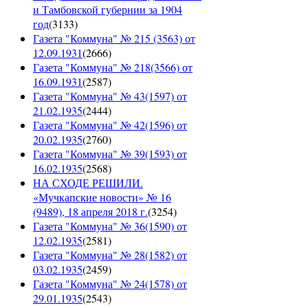
и Тамбовской губернии за 1904
год
(
3133
)
Газета "Коммуна" № 215 (3563) от
12.09.1931
(
2666
)
Газета "Коммуна" № 218(3566) от
16.09.1931
(
2587
)
Газета "Коммуна" № 43(1597) от
21.02.1935
(
2444
)
Газета "Коммуна" № 42(1596) от
20.02.1935
(
2760
)
Газета "Коммуна" № 39(1593) от
16.02.1935
(
2568
)
НА СХОДЕ РЕШИЛИ.
«Мучкапские новости» № 16
(9489), 18 апреля 2018 г.
(
3254
)
Газета "Коммуна" № 36(1590) от
12.02.1935
(
2581
)
Газета "Коммуна" № 28(1582) от
03.02.1935
(
2459
)
Газета "Коммуна" № 24(1578) от
29.01.1935
(
2543
)