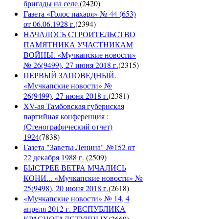
бригады на селе.
(
2420
)
Газета «Голос пахаря» № 44 (653)
от 06.06.1928 г.
(
2394
)
НАЧАЛОСЬ СТРОИТЕЛЬСТВО
ПАМЯТНИКА УЧАСТНИКАМ
ВОЙНЫ. «Мучкапские новости»
№ 26(9499), 27 июня 2018 г.
(
2315
)
ПЕРВЫЙ ЗАПОВЕДНЫЙ.
«Мучкапские новости» №
26(9499), 27 июня 2018 г.
(
2381
)
XV-ая Тамбовская губернская
партийная конференция :
(Стенографический отчет)
1924
(
7838
)
Газета "Заветы Ленина" №152 от
22 декабря 1988 г.
(
2509
)
БЫСТРЕЕ ВЕТРА МЧАЛИСЬ
КОНИ... «Мучкапские новости» №
25(9498), 20 июня 2018 г.
(
2618
)
«Мучкапские новости» № 14, 4
апреля 2012 г. РЕСПУБЛИКА
КРАСНОГАЛСТУЧНЫХ
(
2669
)