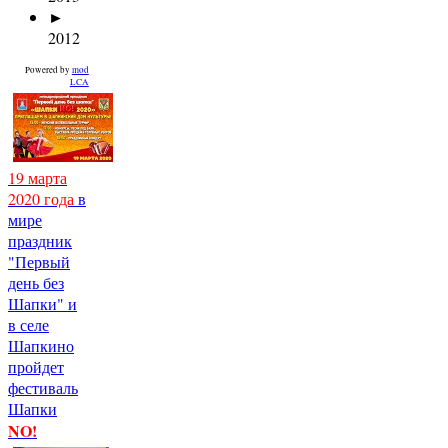
►
2012
Powered by
mod
LCA
19 марта
2020 года
в
мире
праздник
"Первый
день без
Шапки" и
в селе
Шапкино
пройдет
фестиваль
Шапки
NO!