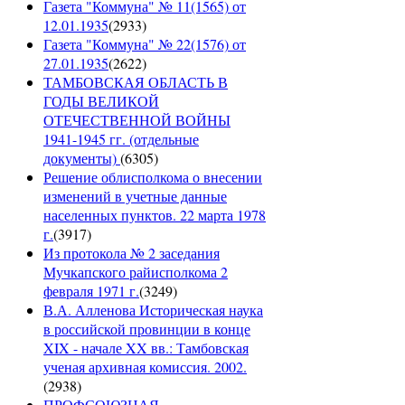
Газета "Коммуна" № 11(1565) от
12.01.1935
(
2933
)
Газета "Коммуна" № 22(1576) от
27.01.1935
(
2622
)
ТАМБОВСКАЯ ОБЛАСТЬ В
ГОДЫ ВЕЛИКОЙ
ОТЕЧЕСТВЕННОЙ ВОЙНЫ
1941-1945 гг. (отдельные
документы)
(
6305
)
Решение облисполкома о внесении
изменений в учетные данные
населенных пунктов. 22 марта 1978
г.
(
3917
)
Из протокола № 2 заседания
Мучкапского райисполкома 2
февраля 1971 г.
(
3249
)
В.А. Алленова Историческая наука
в российской провинции в конце
XIX - начале XX вв.: Тамбовская
ученая архивная комиссия. 2002.
(
2938
)
ПРОФСОЮЗНАЯ