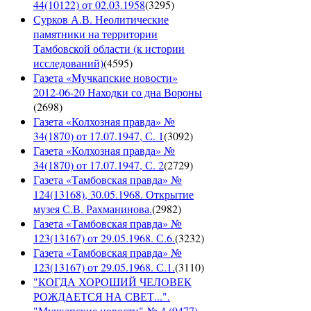
44(10122) от 02.03.1958
(
3295
)
Сурков А.В. Неолитические
памятники на территории
Тамбовской области (к истории
исследований)
(
4595
)
Газета «Мучкапские новости»
2012-06-20 Находки со дна Вороны
(
2698
)
Газета «Колхозная правда» №
34(1870) от 17.07.1947, С. 1
(
3092
)
Газета «Колхозная правда» №
34(1870) от 17.07.1947, С. 2
(
2729
)
Газета «Тамбовская правда» №
124(13168), 30.05.1968. Открытие
музея С.В. Рахманинова.
(
2982
)
Газета «Тамбовская правда» №
123(13167) от 29.05.1968. С.6.
(
3232
)
Газета «Тамбовская правда» №
123(13167) от 29.05.1968. С.1.
(
3110
)
"КОГДА ХОРОШИЙ ЧЕЛОВЕК
РОЖДАЕТСЯ НА СВЕТ...".
"Мучкапские новости" № 4 (9477),