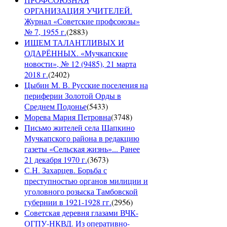
ОРГАНИЗАЦИЯ УЧИТЕЛЕЙ.
Журнал «Советские профсоюзы»
№ 7, 1955 г.
(
2883
)
ИЩЕМ ТАЛАНТЛИВЫХ И
ОДАРЁННЫХ. «Мучкапские
новости», № 12 (9485), 21 марта
2018 г.
(
2402
)
Цыбин М. В. Русские поселения на
периферии Золотой Орды в
Среднем Подонье
(
5433
)
Морева Мария Петровна
(
3748
)
Письмо жителей села Шапкино
Мучкапского района в редакцию
газеты «Сельская жизнь»... Ранее
21 декабря 1970 г.
(
3673
)
С.Н. Захарцев. Борьба с
преступностью органов милиции и
уголовного розыска Тамбовской
губернии в 1921-1928 гг.
(
2956
)
Советская деревня глазами ВЧК-
ОГПУ-НКВД. Из оперативно-