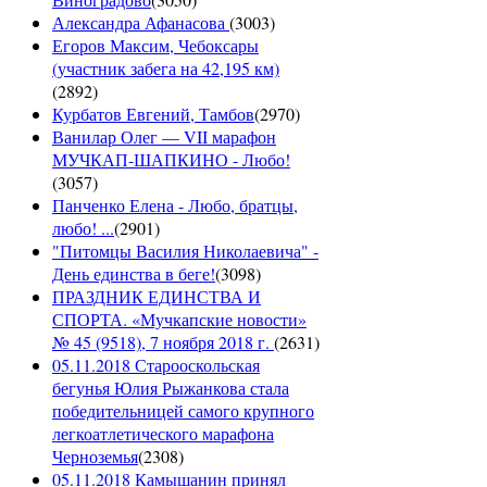
Александра Афанасова
(
3003
)
Егоров Максим, Чебоксары
(участник забега на 42,195 км)
(
2892
)
Курбатов Евгений, Тамбов
(
2970
)
Ванилар Олег — VII марафон
МУЧКАП-ШАПКИНО - Любо!
(
3057
)
Панченко Елена - Любо, братцы,
любо! ...
(
2901
)
"Питомцы Василия Николаевича" -
День единства в беге!
(
3098
)
ПРАЗДНИК ЕДИНСТВА И
СПОРТА. «Мучкапские новости»
№ 45 (9518), 7 ноября 2018 г.
(
2631
)
05.11.2018 Старооскольская
бегунья Юлия Рыжанкова стала
победительницей самого крупного
легкоатлетического марафона
Черноземья
(
2308
)
05.11.2018 Камышанин принял