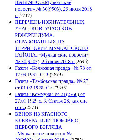
НАВЕЧНО. «Мучкапские
новости» № 30(9503), 25 июля 2018
г.
(
2717
)
ПЕРЕЧЕНЬ ИЗБИРАТЕЛЬНЫХ
УЧАСТКОВ, УЧАСТКОВ
РЕФЕРЕНДУМА,
ОБРАЗОВАННЫХ НА
ТЕРРИТОРИИ МУЧКАПСКОГО
РАЙОНА. «Мучкапские новости»
№ 30(9503), 25 июля 2018 г.
(
2695
)
Газета «Колхозная правда» № 78 от
17.09.1932. С. 3.
(
2673
)
Газета «Тамбовская правда» № 27
от 01.02.1928. С.4.
(
2355
)
Газета "Коммуна" № 21(2760) от
27.01.1929 с. 3. Статья 28, как она
есть.
(
2571
)
ВЕНОК ИЗ КРАСНОГО
КЛЕВЕРА, ИЛИ ЛЮБОВЬ С
ПЕРВОГО ВЗГЛЯДА
«Мучкапские новости» №
29(9502), 18 июля 2018 г.
(
2783
)