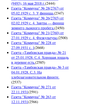
(9493), 16 мая 2018 г.
(
2444
)
Газета "Коммуна" № 28(2767) от
05.02.1929 с. 3. У финиша.
(
2347
)
Газета "Коммуна" № 26(2765) от
02.02.1929 с. 4. Завтра — финиш
зимнего лыжного пробега.
(
2450
)
Газета "Коммуна" № 21(2760) от
27.01.1929 с. 4. Физкультура.
(
2500
)
Газета "Коммуна" № 228 от
27.09.1931 с. 1
(
2668
)
Газета «Тамбовская правда» № 21
от 25.01.1928. С.4. Хорошая лошадь
в деревне есть.
(
2585
)
Газета «Тамбовская правда» № 3 от
04.01.1928. С.3. На
хлебозагоовительном фронте.
(
2537
)
Газета "Коммуна" № 271 от
22.11.1931
(
2591
)
Газета "Коммуна" № 263 от
12.11.1931
(
2566
)