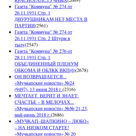
Газета "Коммуна" № 274 от
26.11.1931 Стр. 1
ДВУРУШНИКАМ НЕТ МЕСТА В
ПАРТИИ
(
2561
)
Газета "Коммуна" № 274 от
26.11.1931 Стр. 2 Штурм в
тылу
(
2547
)
Газета "Коммуна" № 276 от
28.11.1931 Стр. 1
ОБЪЕДИНЕННЫЙ ПЛЕНУМ
ОБКОМА И ОБЛКК ВКП(б)
(
2678
)
ОН ВОЗВРАЩАЕТСЯ...
«Мучкапские новости» №24
(9497), 13 июня 2018 г.
(
2316
)
МЕЧТАЕТ. ВЕРИТ И ЗНАЕТ:
СЧАСТЬЕ – В МЕЛОЧАХ...
«Мучкапские новости» №№ 21-23,
май-июнь 2018 г.
(
2686
)
«МУЧКАП–ШАПКИНО – ЛЮБО»
– НА НИЗКОМ СТАРТЕ!
«Мучкапские новости» № 20