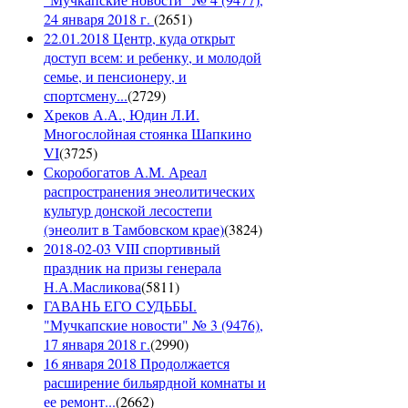
24 января 2018 г.
(
2651
)
22.01.2018 Центр, куда открыт
доступ всем: и ребенку, и молодой
семье, и пенсионеру, и
спортсмену...
(
2729
)
Хреков А.А., Юдин Л.И.
Многослойная стоянка Шапкино
VI
(
3725
)
Скоробогатов А.М. Ареал
распространения энеолитических
культур донской лесостепи
(энеолит в Тамбовском крае)
(
3824
)
2018-02-03 VIII спортивный
праздник на призы генерала
Н.А.Масликова
(
5811
)
ГАВАНЬ ЕГО СУДЬБЫ.
"Мучкапские новости" № 3 (9476),
17 января 2018 г.
(
2990
)
16 января 2018 Продолжается
расширение бильярдной комнаты и
ее ремонт...
(
2662
)