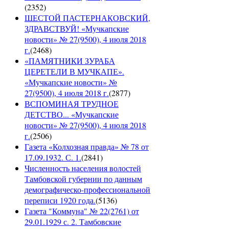
(
2352
)
ШЕСТОЙ ПАСТЕРНАКОВСКИЙ,
ЗДРАВСТВУЙ! «Мучкапские
новости» № 27(9500), 4 июля 2018
г.
(
2468
)
«ПАМЯТНИКИ ЗУРАБА
ЦЕРЕТЕЛИ В МУЧКАПЕ».
«Мучкапские новости» №
27(9500), 4 июля 2018 г.
(
2877
)
ВСПОМИНАЯ ТРУДНОЕ
ДЕТСТВО... «Мучкапские
новости» № 27(9500), 4 июля 2018
г.
(
2506
)
Газета «Колхозная правда» № 78 от
17.09.1932. С. 1.
(
2841
)
Численность населения волостей
Тамбовской губернии по данным
демографическо-профессиональной
переписи 1920 года.
(
5136
)
Газета "Коммуна" № 22(2761) от
29.01.1929 с. 2. Тамбовские