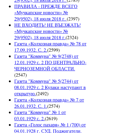
ПРАВИЛА - ПРЕЖДЕ ВСЕГО
«Мучкапские новости» №
29(9502), 18 июля 2018 г.
(
2397
)
НЕ ВХОДИТЬ! НЕ ВЪЕЗЖАТЬ!
«Мучкапские новости» №
29(9502), 18 июля 2018 г.
(
2324
)
Газета «Колхозная правда» № 78 от
17.09.1932. С. 2.
(
2599
)
Газета "Коммуна" № 9(2748) от
12.01.1929 с. 2 ПО ЦЕНТРАЛЬНО-
ЧЕРНОЗЕМНОЙ ОБЛАСТИ.
(
2547
)
Газета "Коммуна" № 5(2744) от
08.01.1929 с. 2 Кулаки наступают в
открытую.
(
2492
)
Газета «Колхозная правда» № 7 от
26.01.1932. С. 1.
(
2574
)
Газета "Коммуна" № 1 от
03.01.1929 с. 2.
(
2619
)
Газета «Голос пахаря» № 1 (700) от
04.01.1928 г. СУД. Поджигатели.