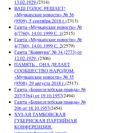
13.02.1929.
(
2314
)
ВАШ ГОЛОС РЕШАЕТ!
«Мучкапские новости» № 36
(9509), 5 сентября 2018 г.
(
2313
)
Газета «Мучкапские новости» №
4(7760), 14.01.1999 С. 1
(
2515
)
Газета «Мучкапские новости» №
4(7760), 14.01.1999 С. 2
(
2579
)
Газета "Коммуна" № 34 (2773) от
12.02.1929.
(
2306
)
ПАМЯТЬ... ОНА ДЕЛАЕТ
СООБЩЕСТВО НАРОДОМ.
«Мучкапские новости» № 35
(9508), 29 августа 2018 г.
(
2517
)
Газета «Борисоглебская правда» №
207(5764) от 19.10.1957
(
2494
)
Газета «Борисоглебская правда» №
206 от 18.10.1957
(
2454
)
XVI-АЯ ТАМБОВСКАЯ
ГУБЕРНСКАЯ ПАРТИЙНАЯ
КОНФЕРЕНЦИЯ.
(стенографический отчет)