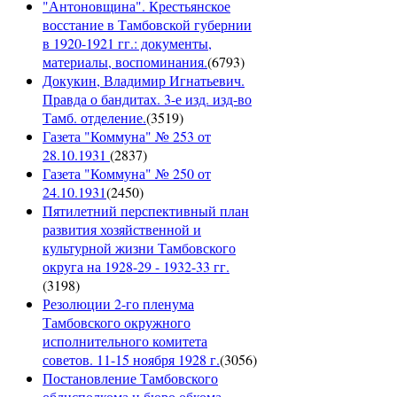
"Антоновщина". Крестьянское
восстание в Тамбовской губернии
в 1920-1921 гг.: документы,
материалы, воспоминания.
(
6793
)
Докукин, Владимир Игнатьевич.
Правда о бандитах. 3-е изд. изд-во
Тамб. отделение.
(
3519
)
Газета "Коммуна" № 253 от
28.10.1931
(
2837
)
Газета "Коммуна" № 250 от
24.10.1931
(
2450
)
Пятилетний перспективный план
развития хозяйственной и
культурной жизни Тамбовского
округа на 1928-29 - 1932-33 гг.
(
3198
)
Резолюции 2-го пленума
Тамбовского окружного
исполнительного комитета
советов. 11-15 ноября 1928 г.
(
3056
)
Постановление Тамбовского
облисполкома и бюро обкома