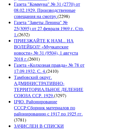
Газета "Коммуна" № 31 (2770) от
08.02.1929. Производственные
совещания на смотру.
(
2298
)
Газета "Заветы Ленина" №
25(3095) от 27 февраля 1969 г. Стр.
1.
(
2632
)
ПРИЕЗЖАЙТЕ К НАМ... НА
ВОЛЕЙБОЛ! «Мучкапские
новости» № 31 (9504), 1 августа
2018 г.
(
2601
)
Газета «Колхозная правда» № 78 от
17.09.1932. С. 4.
(
2410
)
Тамбовский округ.
АДМИНИСТРАТИВНО-
ТЕРРИТОРИАЛЬНОЕ ДЕЛЕНИЕ
СОЮЗА ССР. 1929.
(
3297
)
ЦЧО. Районирование
СССР:Сборник материалов по
районированию с 1917 по 1925 гг.
(
3781
)
ЗАЧИСЛЕН В СПИСКИ