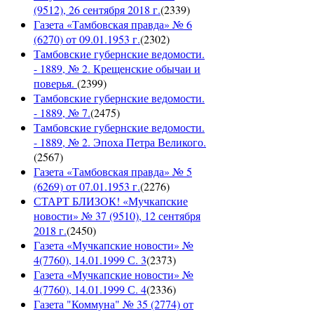
(9512), 26 сентября 2018 г.
(
2339
)
Газета «Тамбовская правда» № 6
(6270) от 09.01.1953 г.
(
2302
)
Тамбовские губернские ведомости.
- 1889, № 2. Крещенские обычаи и
поверья.
(
2399
)
Тамбовские губернские ведомости.
- 1889, № 7.
(
2475
)
Тамбовские губернские ведомости.
- 1889, № 2. Эпоха Петра Великого.
(
2567
)
Газета «Тамбовская правда» № 5
(6269) от 07.01.1953 г.
(
2276
)
СТАРТ БЛИЗОК! «Мучкапские
новости» № 37 (9510), 12 сентября
2018 г.
(
2450
)
Газета «Мучкапские новости» №
4(7760), 14.01.1999 С. 3
(
2373
)
Газета «Мучкапские новости» №
4(7760), 14.01.1999 С. 4
(
2336
)
Газета "Коммуна" № 35 (2774) от