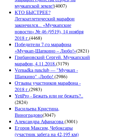
мучкапской земле!
(
4007
)
КТО БЫСТРЕЕ?
Легкоатлетический марафон
закончился... «Мучкапские
новости» № 46 (9519), 14 ноября
2018 г.
(
4468
)
Победители 7-го марафона
«Мучкап-Шапкино – Любо!»
(
2821
)
Грибановский Сергей. Мучкапский
марафон, 4.11.2018.
(
3179
)
Vernadka runclub — "Мучкап -
Шапкино" -Любо!
(
2986
)
Отзывы участников марафона -
2018 г.
(
2983
)
YetiPro - Бежать или не бежать?..
(
2824
)
Васильева Кристина,
Виноградово
(
3047
)
Александра Афанасова
(
3001
)
Егоров Максим, Чебоксары
(участник забега на 42,195 км)