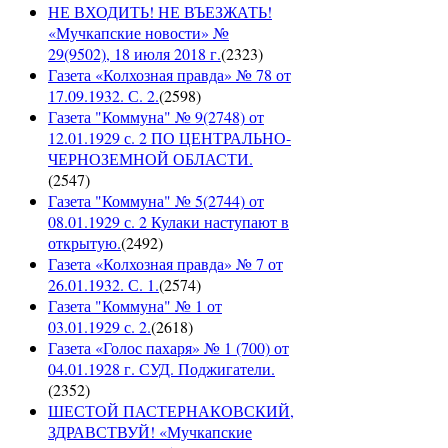
НЕ ВХОДИТЬ! НЕ ВЪЕЗЖАТЬ!
«Мучкапские новости» №
29(9502), 18 июля 2018 г.
(
2323
)
Газета «Колхозная правда» № 78 от
17.09.1932. С. 2.
(
2598
)
Газета "Коммуна" № 9(2748) от
12.01.1929 с. 2 ПО ЦЕНТРАЛЬНО-
ЧЕРНОЗЕМНОЙ ОБЛАСТИ.
(
2547
)
Газета "Коммуна" № 5(2744) от
08.01.1929 с. 2 Кулаки наступают в
открытую.
(
2492
)
Газета «Колхозная правда» № 7 от
26.01.1932. С. 1.
(
2574
)
Газета "Коммуна" № 1 от
03.01.1929 с. 2.
(
2618
)
Газета «Голос пахаря» № 1 (700) от
04.01.1928 г. СУД. Поджигатели.
(
2352
)
ШЕСТОЙ ПАСТЕРНАКОВСКИЙ,
ЗДРАВСТВУЙ! «Мучкапские