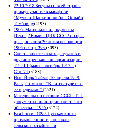
22.10.2018 Бегуны со всей страны
примут участие в марафоне
"Мучкап-Шапкино-любо!" Онлайн
Тамбов.ру
(
2193
)
1905. Материалы и документы
[Текст] / Комис. ЦИК СССР по орг.
празднования 20-летия революции
1905 г. Стр. 393.
(
3093
)
Советы крестьянских депутатов и
другие крестьянские организации.
Т.1. Ч.1 (март – октябрь 1917 г.)
Стр. 74.
(
3188
)
Нью-Йорк Таймс, 10 апреля 1949.
Ральф Томпсон. “В литературе и за
ее пределами”
(
2521
)
Материалы по истории СССР. Т. 1:
Документы по истории советского
общества. - 1955.
(
3122
)
Вся Россия 1899. Русская книга
промышленности, торговли,
сельского хозяйства и