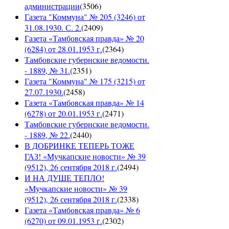
администрации
(
3506
)
Газета "Коммуна" № 205 (3246) от
31.08.1930. С. 2.
(
2409
)
Газета «Тамбовская правда» № 20
(6284) от 28.01.1953 г.
(
2364
)
Тамбовские губернские ведомости.
- 1889, № 31.
(
2351
)
Газета "Коммуна" № 175 (3215) от
27.07.1930.
(
2458
)
Газета «Тамбовская правда» № 14
(6278) от 20.01.1953 г.
(
2471
)
Тамбовские губернские ведомости.
- 1889, № 22.
(
2440
)
В ДОБРИНКЕ ТЕПЕРЬ ТОЖЕ
ГАЗ! «Мучкапские новости» № 39
(9512), 26 сентября 2018 г.
(
2494
)
И НА ДУШЕ ТЕПЛО!
«Мучкапские новости» № 39
(9512), 26 сентября 2018 г.
(
2338
)
Газета «Тамбовская правда» № 6
(6270) от 09.01.1953 г.
(
2302
)