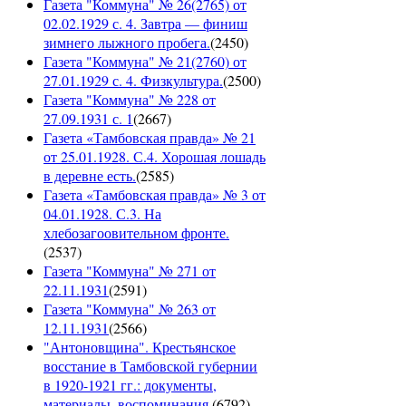
Газета "Коммуна" № 26(2765) от
02.02.1929 с. 4. Завтра — финиш
зимнего лыжного пробега.
(
2450
)
Газета "Коммуна" № 21(2760) от
27.01.1929 с. 4. Физкультура.
(
2500
)
Газета "Коммуна" № 228 от
27.09.1931 с. 1
(
2667
)
Газета «Тамбовская правда» № 21
от 25.01.1928. С.4. Хорошая лошадь
в деревне есть.
(
2585
)
Газета «Тамбовская правда» № 3 от
04.01.1928. С.3. На
хлебозагоовительном фронте.
(
2537
)
Газета "Коммуна" № 271 от
22.11.1931
(
2591
)
Газета "Коммуна" № 263 от
12.11.1931
(
2566
)
"Антоновщина". Крестьянское
восстание в Тамбовской губернии
в 1920-1921 гг.: документы,
материалы, воспоминания.
(
6792
)