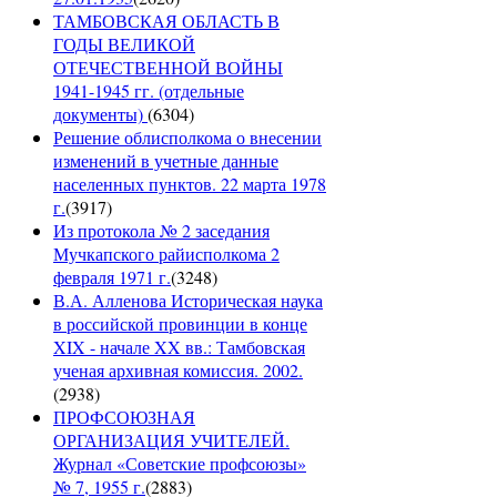
ТАМБОВСКАЯ ОБЛАСТЬ В
ГОДЫ ВЕЛИКОЙ
ОТЕЧЕСТВЕННОЙ ВОЙНЫ
1941-1945 гг. (отдельные
документы)
(
6304
)
Решение облисполкома о внесении
изменений в учетные данные
населенных пунктов. 22 марта 1978
г.
(
3917
)
Из протокола № 2 заседания
Мучкапского райисполкома 2
февраля 1971 г.
(
3248
)
В.А. Алленова Историческая наука
в российской провинции в конце
XIX - начале XX вв.: Тамбовская
ученая архивная комиссия. 2002.
(
2938
)
ПРОФСОЮЗНАЯ
ОРГАНИЗАЦИЯ УЧИТЕЛЕЙ.
Журнал «Советские профсоюзы»
№ 7, 1955 г.
(
2883
)