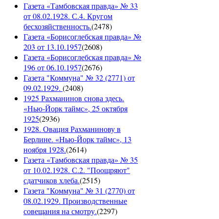
Газета «Тамбовская правда» № 33
от 08.02.1928. С.4. Кругом
бесхозяйственность.
(
2478
)
Газета «Борисоглебская правда» №
203 от 13.10.1957
(
2608
)
Газета «Борисоглебская правда» №
196 от 06.10.1957
(
2676
)
Газета "Коммуна" № 32 (2771) от
09.02.1929.
(
2408
)
1925 Рахманинов снова здесь.
«Нью-Йорк таймс», 25 октября
1925
(
2936
)
1928. Овация Рахманинову в
Берлине. «Нью-Йорк таймс», 13
ноября 1928.
(
2614
)
Газета «Тамбовская правда» № 35
от 10.02.1928. С.2. "Поощряют"
сдатчиков хлеба.
(
2515
)
Газета "Коммуна" № 31 (2770) от
08.02.1929. Производственные
совещания на смотру.
(
2297
)