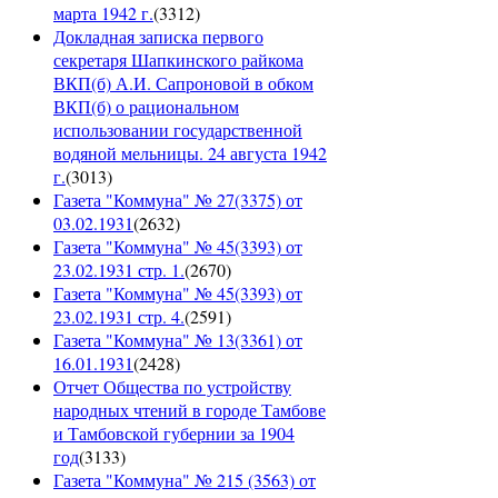
марта 1942 г.
(
3312
)
Докладная записка первого
секретаря Шапкинского райкома
ВКП(б) А.И. Сапроновой в обком
ВКП(б) о рациональном
использовании государственной
водяной мельницы. 24 августа 1942
г.
(
3013
)
Газета "Коммуна" № 27(3375) от
03.02.1931
(
2632
)
Газета "Коммуна" № 45(3393) от
23.02.1931 стр. 1.
(
2670
)
Газета "Коммуна" № 45(3393) от
23.02.1931 стр. 4.
(
2591
)
Газета "Коммуна" № 13(3361) от
16.01.1931
(
2428
)
Отчет Общества по устройству
народных чтений в городе Тамбове
и Тамбовской губернии за 1904
год
(
3133
)
Газета "Коммуна" № 215 (3563) от