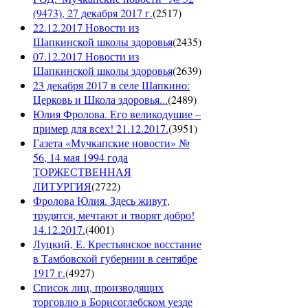
(9473), 27 декабря 2017 г.
(
2517
)
22.12.2017 Новости из
Шапкинской школы здоровья
(
2435
)
07.12.2017 Новости из
Шапкинской школы здоровья
(
2639
)
23 декабря 2017 в селе Шапкино:
Церковь и Школа здоровья...
(
2489
)
Юлия Фролова. Его великодушие –
пример для всех! 21.12.2017.
(
3951
)
Газета «Мучкапские новости» №
56, 14 мая 1994 года
ТОРЖЕСТВЕННАЯ
ЛИТУРГИЯ
(
2722
)
Фролова Юлия. Здесь живут,
трудятся, мечтают и творят добро!
14.12.2017.
(
4001
)
Луцкий, Е. Крестьянское восстание
в Тамбовской губернии в сентябре
1917 г.
(
4927
)
Список лиц, производящих
торговлю в Борисоглебском уезде