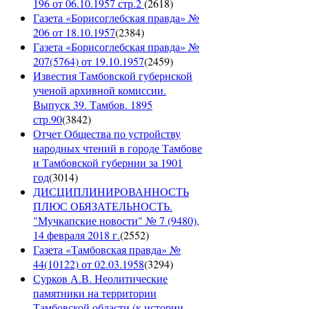
196 от 06.10.1957 стр.2
(
2618
)
Газета «Борисоглебская правда» №
206 от 18.10.1957
(
2384
)
Газета «Борисоглебская правда» №
207(5764) от 19.10.1957
(
2459
)
Известия Тамбовской губернской
ученой архивной комиссии.
Выпуск 39. Тамбов. 1895
стр.90
(
3842
)
Отчет Общества по устройству
народных чтений в городе Тамбове
и Тамбовской губернии за 1901
год
(
3014
)
ДИСЦИПЛИНИРОВАННОСТЬ
ПЛЮС ОБЯЗАТЕЛЬНОСТЬ.
"Мучкапские новости" № 7 (9480),
14 февраля 2018 г.
(
2552
)
Газета «Тамбовская правда» №
44(10122) от 02.03.1958
(
3294
)
Сурков А.В. Неолитические
памятники на территории
Тамбовской области (к истории