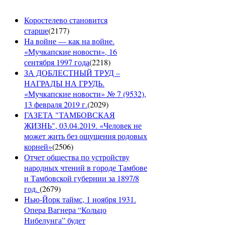
Коростелево становится
старше
(
2177
)
На войне — как на войне.
«Мучкапские новости», 16
сентября 1997 года
(
2218
)
ЗА ДОБЛЕСТНЫЙ ТРУД –
НАГРАДЫ НА ГРУДЬ.
«Мучкапские новости» № 7 (9532),
13 февраля 2019 г.
(
2029
)
ГАЗЕТА "ТАМБОВСКАЯ
ЖИЗНЬ", 03.04.2019. «Человек не
может жить без ощущения родовых
корней»
(
2506
)
Отчет общества по устройству
народных чтений в городе Тамбове
и Тамбовской губернии за 1897/8
год.
(
2679
)
Нью-Йорк таймс, 1 ноября 1931.
Опера Вагнера “Кольцо
Нибелунга” будет