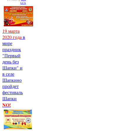
LCA
19 марта
2020 года
в
мире
праздник
"Первый
день без
Шапки" и
в селе
Шапкино
пройдет
фестиваль
Шапки
NO!