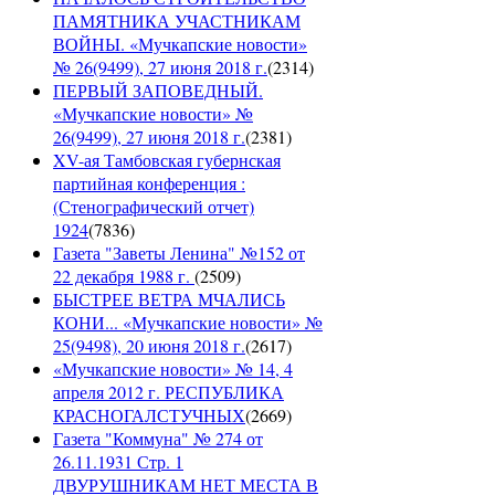
ПАМЯТНИКА УЧАСТНИКАМ
ВОЙНЫ. «Мучкапские новости»
№ 26(9499), 27 июня 2018 г.
(
2314
)
ПЕРВЫЙ ЗАПОВЕДНЫЙ.
«Мучкапские новости» №
26(9499), 27 июня 2018 г.
(
2381
)
XV-ая Тамбовская губернская
партийная конференция :
(Стенографический отчет)
1924
(
7836
)
Газета "Заветы Ленина" №152 от
22 декабря 1988 г.
(
2509
)
БЫСТРЕЕ ВЕТРА МЧАЛИСЬ
КОНИ... «Мучкапские новости» №
25(9498), 20 июня 2018 г.
(
2617
)
«Мучкапские новости» № 14, 4
апреля 2012 г. РЕСПУБЛИКА
КРАСНОГАЛСТУЧНЫХ
(
2669
)
Газета "Коммуна" № 274 от
26.11.1931 Стр. 1
ДВУРУШНИКАМ НЕТ МЕСТА В