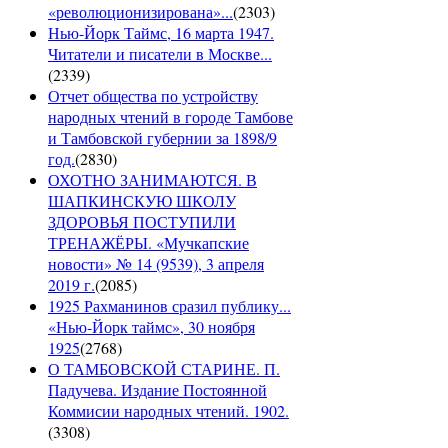
«революционизирована»...
(
2303
)
Нью-Йорк Таймс, 16 марта 1947.
Читатели и писатели в Москве...
(
2339
)
Отчет общества по устройству
народных чтений в городе Тамбове
и Тамбовской губернии за 1898/9
год.
(
2830
)
ОХОТНО ЗАНИМАЮТСЯ. В
ШАПКИНСКУЮ ШКОЛУ
ЗДОРОВЬЯ ПОСТУПИЛИ
ТРЕНАЖЁРЫ. «Мучкапские
новости» № 14 (9539), 3 апреля
2019 г.
(
2085
)
1925 Рахманинов сразил публику...
«Нью-Йорк таймс», 30 ноября
1925
(
2768
)
О ТАМБОВСКОЙ СТАРИНЕ. П.
Падучева. Издание Постоянной
Коммисии народных чтений. 1902.
(
3308
)