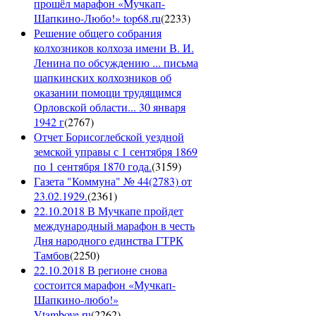
прошёл марафон «Мучкап-
Шапкино-Любо!» top68.ru
(
2233
)
Решение общего собрания
колхозников колхоза имени В. И.
Ленина по обсуждению ... письма
шапкинских колхозников об
оказании помощи трудящимся
Орловской области... 30 января
1942 г
(
2767
)
Отчет Борисоглебской уездной
земской управы с 1 сентября 1869
по 1 сентября 1870 года.
(
3159
)
Газета "Коммуна" № 44(2783) от
23.02.1929.
(
2361
)
22.10.2018 В Мучкапе пройдет
международный марафон в честь
Дня народного единства ГТРК
Тамбов
(
2250
)
22.10.2018 В регионе снова
состоится марафон «Мучкап-
Шапкино-любо!»
Vtambove.ru
(
2262
)