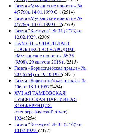
Газета «Мучкапские новости» №
4(7760), 14.01.1999 С. 1
(
2514
)
Газета «Мучкапские новости» №
4(7760), 14.01.1999 С. 2
(
2579
)
Газета "Коммуна" № 34 (2773) от
12.02.1929.
(
2306
)
ПАМЯТЬ... ОНА ДЕЛАЕТ
СООБЩЕСТВО НАРОДОМ.
«Мучкапские новости» № 35
(9508), 29 августа 2018 г.
(
2515
)
Газета «Борисоглебская правда» №
207(5764) от 19.10.1957
(
2491
)
Газета «Борисоглебская правда» №
206 от 18.10.1957
(
2454
)
XVI-АЯ ТАМБОВСКАЯ
ГУБЕРНСКАЯ ПАРТИЙНАЯ
КОНФЕРЕНЦИЯ.
(стенографический отчет)
1924
(
3254
)
Газета "Коммуна" № 33 (2772) от
10.02.1929.
(
2472
)