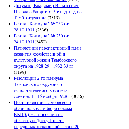
Докукин, Владимир Игнатьевич.
Правда о бандитах. 3-е изд. изд-во
Тамб. отделение.
(
3519
)
Газета "Коммуна" № 253 от
28.10.1931
(
2836
)
Газета "Коммуна" № 250 от
24.10.1931
(
2450
)
Пятилетний перспективный план
развития хозяйственной и
культурной жизни Тамбовского
округа на 1928-29 - 1932-33 гг.
(
3198
)
Резолюции 2-го пленума
Тамбовского окружного
исполнительного комитета
советов. 11-15 ноября 1928 г.
(
3056
)
Постановление Тамбовского
облисполкома и бюро обкома
ВКП(б) «О занесении на
областную Доску Почета
передовых колхозов области». 20