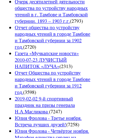
Очерк десятилетней дятельности
общества по устройству народных
чтений в г. Тамбове и Тамбовской
губернии. 1893 – 1903 г.г.
(
2793
)
Отчет общества по устройству
народных чтений в городе Тамбове
и Тамбовской губернии за 1902
год.
(
2720
)
Газета «Мучкапские новости»
2010-07-23 ЛУЧИСТЫЙ
НАПИТОК «ЛУЧА»
(
2313
)
Отчет Общества по устройству
народных чтений в городе Тамбове
и Тамбовской губернии за 1912
год.
(
3598
)
2019-02-02 9-й спортивный
праздник на призы генерала
Н.А.Масликова
(
7247
)
Юлия Фролова - Третье ноября.
Встреча лучших друзей!
(
7258
)
Юлия Фролова - Четвёртое ноября.
Марафон единства сердец на