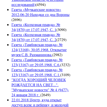
исследований)
(
4594
)
Газета «Мучкапские новости»
2012-06-20 Находки со дна Вороны
(
2696
)
Газета «Колхозная правда» №
34(1870) от 17.07.1947, С. 1
(
3090
)
Газета «Колхозная правда» №
34(1870) от 17.07.1947, С. 2
(
2729
)
Газета «Тамбовская правда» №
124(13168), 30.05.1968. Открытие
музея С.В. Рахманинова.
(
2982
)
Газета «Тамбовская правда» №
123(13167) от 29.05.1968. С.6.
(
3232
)
Газета «Тамбовская правда» №
123(13167) от 29.05.1968. С.1.
(
3109
)
"КОГДА ХОРОШИЙ ЧЕЛОВЕК
РОЖДАЕТСЯ НА СВЕТ...".
"Мучкапские новости" № 4 (9477),
24 января 2018 г.
(
2649
)
22.01.2018 Центр, куда открыт
доступ всем: и ребенку, и молодой