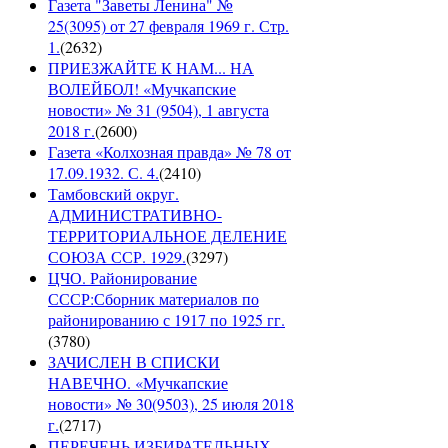
Газета "Заветы Ленина" №
25(3095) от 27 февраля 1969 г. Стр.
1.
(
2632
)
ПРИЕЗЖАЙТЕ К НАМ... НА
ВОЛЕЙБОЛ! «Мучкапские
новости» № 31 (9504), 1 августа
2018 г.
(
2600
)
Газета «Колхозная правда» № 78 от
17.09.1932. С. 4.
(
2410
)
Тамбовский округ.
АДМИНИСТРАТИВНО-
ТЕРРИТОРИАЛЬНОЕ ДЕЛЕНИЕ
СОЮЗА ССР. 1929.
(
3297
)
ЦЧО. Районирование
СССР:Сборник материалов по
районированию с 1917 по 1925 гг.
(
3780
)
ЗАЧИСЛЕН В СПИСКИ
НАВЕЧНО. «Мучкапские
новости» № 30(9503), 25 июля 2018
г.
(
2717
)
ПЕРЕЧЕНЬ ИЗБИРАТЕЛЬНЫХ