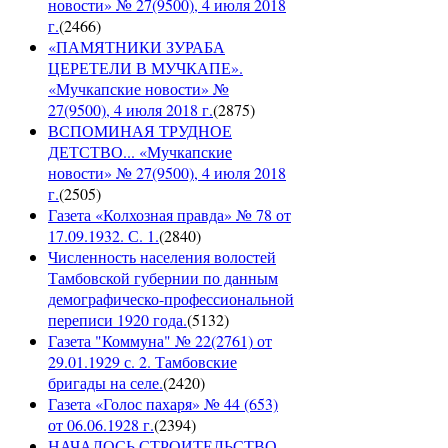
новости» № 27(9500), 4 июля 2018
г.
(
2466
)
«ПАМЯТНИКИ ЗУРАБА
ЦЕРЕТЕЛИ В МУЧКАПЕ».
«Мучкапские новости» №
27(9500), 4 июля 2018 г.
(
2875
)
ВСПОМИНАЯ ТРУДНОЕ
ДЕТСТВО... «Мучкапские
новости» № 27(9500), 4 июля 2018
г.
(
2505
)
Газета «Колхозная правда» № 78 от
17.09.1932. С. 1.
(
2840
)
Численность населения волостей
Тамбовской губернии по данным
демографическо-профессиональной
переписи 1920 года.
(
5132
)
Газета "Коммуна" № 22(2761) от
29.01.1929 с. 2. Тамбовские
бригады на селе.
(
2420
)
Газета «Голос пахаря» № 44 (653)
от 06.06.1928 г.
(
2394
)
НАЧАЛОСЬ СТРОИТЕЛЬСТВО