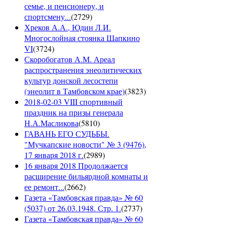
семье, и пенсионеру, и
спортсмену...
(
2729
)
Хреков А.А., Юдин Л.И.
Многослойная стоянка Шапкино
VI
(
3724
)
Скоробогатов А.М. Ареал
распространения энеолитических
культур донской лесостепи
(энеолит в Тамбовском крае)
(
3823
)
2018-02-03 VIII спортивный
праздник на призы генерала
Н.А.Масликова
(
5810
)
ГАВАНЬ ЕГО СУДЬБЫ.
"Мучкапские новости" № 3 (9476),
17 января 2018 г.
(
2989
)
16 января 2018 Продолжается
расширение бильярдной комнаты и
ее ремонт...
(
2662
)
Газета «Тамбовская правда» № 60
(5037) от 26.03.1948. Стр. 1.
(
2737
)
Газета «Тамбовская правда» № 60