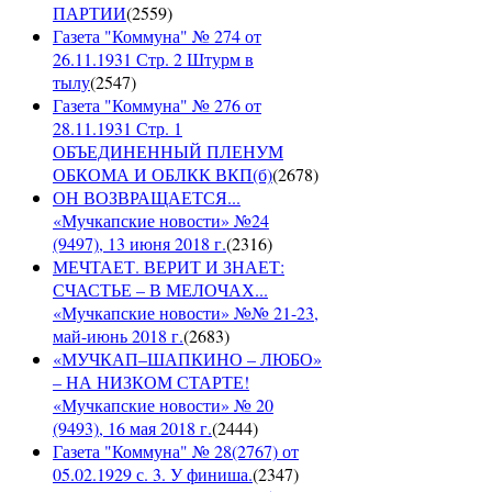
ПАРТИИ
(
2559
)
Газета "Коммуна" № 274 от
26.11.1931 Стр. 2 Штурм в
тылу
(
2547
)
Газета "Коммуна" № 276 от
28.11.1931 Стр. 1
ОБЪЕДИНЕННЫЙ ПЛЕНУМ
ОБКОМА И ОБЛКК ВКП(б)
(
2678
)
ОН ВОЗВРАЩАЕТСЯ...
«Мучкапские новости» №24
(9497), 13 июня 2018 г.
(
2316
)
МЕЧТАЕТ. ВЕРИТ И ЗНАЕТ:
СЧАСТЬЕ – В МЕЛОЧАХ...
«Мучкапские новости» №№ 21-23,
май-июнь 2018 г.
(
2683
)
«МУЧКАП–ШАПКИНО – ЛЮБО»
– НА НИЗКОМ СТАРТЕ!
«Мучкапские новости» № 20
(9493), 16 мая 2018 г.
(
2444
)
Газета "Коммуна" № 28(2767) от
05.02.1929 с. 3. У финиша.
(
2347
)