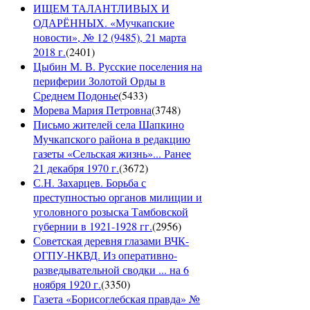
ИЩЕМ ТАЛАНТЛИВЫХ И
ОДАРЁННЫХ. «Мучкапские
новости», № 12 (9485), 21 марта
2018 г.
(
2401
)
Цыбин М. В. Русские поселения на
периферии Золотой Орды в
Среднем Подонье
(
5433
)
Морева Мария Петровна
(
3748
)
Письмо жителей села Шапкино
Мучкапского района в редакцию
газеты «Сельская жизнь»... Ранее
21 декабря 1970 г.
(
3672
)
С.Н. Захарцев. Борьба с
преступностью органов милиции и
уголовного розыска Тамбовской
губернии в 1921-1928 гг.
(
2956
)
Советская деревня глазами ВЧК-
ОГПУ-НКВД. Из оперативно-
разведывательной сводки ... на 6
ноября 1920 г.
(
3350
)
Газета «Борисоглебская правда» №