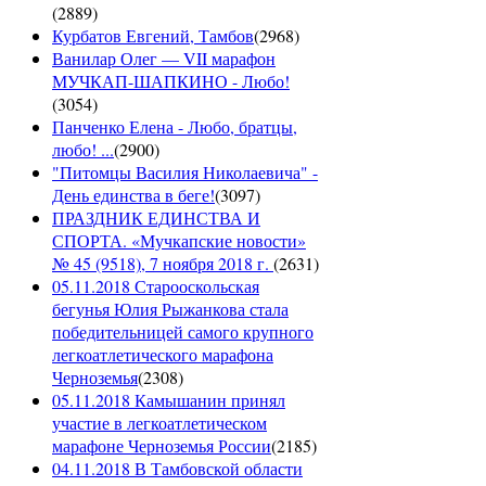
(
2889
)
Курбатов Евгений, Тамбов
(
2968
)
Ванилар Олег — VII марафон
МУЧКАП-ШАПКИНО - Любо!
(
3054
)
Панченко Елена - Любо, братцы,
любо! ...
(
2900
)
"Питомцы Василия Николаевича" -
День единства в беге!
(
3097
)
ПРАЗДНИК ЕДИНСТВА И
СПОРТА. «Мучкапские новости»
№ 45 (9518), 7 ноября 2018 г.
(
2631
)
05.11.2018 Старооскольская
бегунья Юлия Рыжанкова стала
победительницей самого крупного
легкоатлетического марафона
Черноземья
(
2308
)
05.11.2018 Камышанин принял
участие в легкоатлетическом
марафоне Черноземья России
(
2185
)
04.11.2018 В Тамбовской области