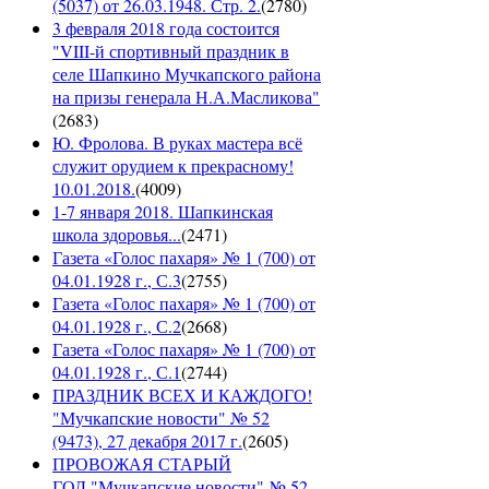
(5037) от 26.03.1948. Стр. 2.
(
2780
)
3 февраля 2018 года состоится
"VIII-й спортивный праздник в
селе Шапкино Мучкапского района
на призы генерала Н.А.Масликова"
(
2683
)
Ю. Фролова. В руках мастера всё
служит орудием к прекрасному!
10.01.2018.
(
4009
)
1-7 января 2018. Шапкинская
школа здоровья...
(
2471
)
Газета «Голос пахаря» № 1 (700) от
04.01.1928 г., С.3
(
2755
)
Газета «Голос пахаря» № 1 (700) от
04.01.1928 г., С.2
(
2668
)
Газета «Голос пахаря» № 1 (700) от
04.01.1928 г., С.1
(
2744
)
ПРАЗДНИК ВСЕХ И КАЖДОГО!
"Мучкапские новости" № 52
(9473), 27 декабря 2017 г.
(
2605
)
ПРОВОЖАЯ СТАРЫЙ
ГОД."Мучкапские новости" № 52