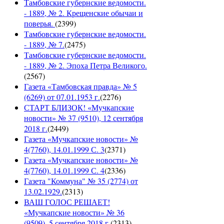
Тамбовские губернские ведомости.
- 1889, № 2. Крещенские обычаи и
поверья.
(
2399
)
Тамбовские губернские ведомости.
- 1889, № 7.
(
2475
)
Тамбовские губернские ведомости.
- 1889, № 2. Эпоха Петра Великого.
(
2567
)
Газета «Тамбовская правда» № 5
(6269) от 07.01.1953 г.
(
2276
)
СТАРТ БЛИЗОК! «Мучкапские
новости» № 37 (9510), 12 сентября
2018 г.
(
2449
)
Газета «Мучкапские новости» №
4(7760), 14.01.1999 С. 3
(
2371
)
Газета «Мучкапские новости» №
4(7760), 14.01.1999 С. 4
(
2336
)
Газета "Коммуна" № 35 (2774) от
13.02.1929.
(
2313
)
ВАШ ГОЛОС РЕШАЕТ!
«Мучкапские новости» № 36
(9509), 5 сентября 2018 г.
(
2313
)