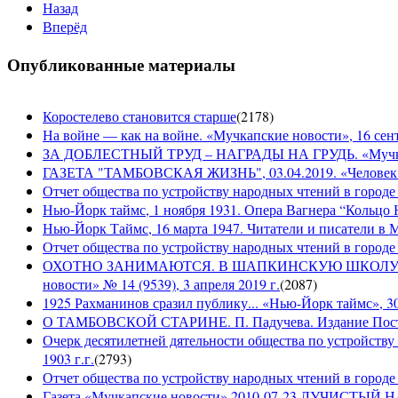
Назад
Вперёд
Опубликованные материалы
Коростелево становится старше
(
2178
)
На войне — как на войне. «Мучкапские новости», 16 сент
ЗА ДОБЛЕСТНЫЙ ТРУД – НАГРАДЫ НА ГРУДЬ. «Мучкапски
ГАЗЕТА "ТАМБОВСКАЯ ЖИЗНЬ", 03.04.2019. «Человек н
Отчет общества по устройству народных чтений в городе
Нью-Йорк таймс, 1 ноября 1931. Опера Вагнера “Кольцо 
Нью-Йорк Таймс, 16 марта 1947. Читатели и писатели в М
Отчет общества по устройству народных чтений в городе 
ОХОТНО ЗАНИМАЮТСЯ. В ШАПКИНСКУЮ ШКОЛУ З
новости» № 14 (9539), 3 апреля 2019 г.
(
2087
)
1925 Рахманинов сразил публику... «Нью-Йорк таймс», 3
О ТАМБОВСКОЙ СТАРИНЕ. П. Падучева. Издание Посто
Очерк десятилетней дятельности общества по устройству
1903 г.г.
(
2793
)
Отчет общества по устройству народных чтений в городе 
Газета «Мучкапские новости» 2010-07-23 ЛУЧИСТЫ