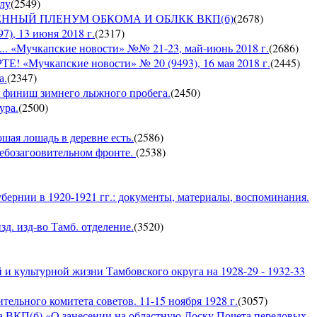
ылу
(
2549
)
ЪЕДИНЕННЫЙ ПЛЕНУМ ОБКОМА И ОБЛКК ВКП(б)
(
2678
)
, 13 июня 2018 г.
(
2317
)
Мучкапские новости» №№ 21-23, май-июнь 2018 г.
(
2686
)
чкапские новости» № 20 (9493), 16 мая 2018 г.
(
2445
)
а.
(
2347
)
 — финиш зимнего лыжного пробега.
(
2450
)
ура.
(
2500
)
ошая лошадь в деревне есть.
(
2586
)
хлебозагоовительном фронте.
(
2538
)
бернии в 1920-1921 гг.: документы, материалы, воспоминания.
д. изд-во Тамб. отделение.
(
3520
)
и культурной жизни Тамбовского округа на 1928-29 - 1932-33
ельного комитета советов. 11-15 ноября 1928 г.
(
3057
)
а ВКП(б) «О занесении на областную Доску Почета передовых