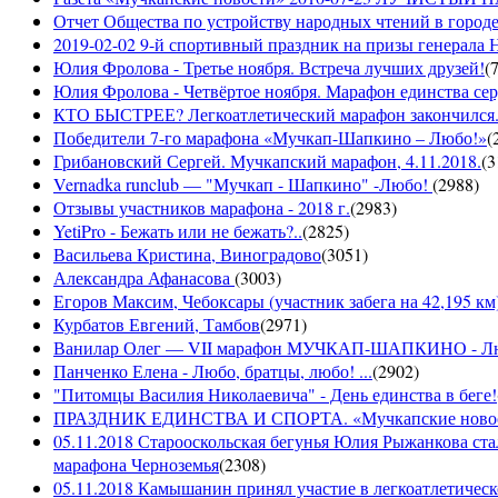
Отчет Общества по устройству народных чтений в городе
2019-02-02 9-й спортивный праздник на призы генерала
Юлия Фролова - Третье ноября. Встреча лучших друзей!
(
Юлия Фролова - Четвёртое ноября. Марафон единства сер
КТО БЫСТРЕЕ? Легкоатлетический марафон закончился...
Победители 7-го марафона «Мучкап-Шапкино – Любо!»
(
Грибановский Сергей. Мучкапский марафон, 4.11.2018.
(
3
Vernadka runclub — "Мучкап - Шапкино" -Любо!
(
2988
)
Отзывы участников марафона - 2018 г.
(
2983
)
YetiPro - Бежать или не бежать?..
(
2825
)
Васильева Кристина, Виноградово
(
3051
)
Александра Афанасова
(
3003
)
Егоров Максим, Чебоксары (участник забега на 42,195 км
Курбатов Евгений, Тамбов
(
2971
)
Ванилар Олег — VII марафон МУЧКАП-ШАПКИНО - Л
Панченко Елена - Любо, братцы, любо! ...
(
2902
)
"Питомцы Василия Николаевича" - День единства в беге!
ПРАЗДНИК ЕДИНСТВА И СПОРТА. «Мучкапские новости»
05.11.2018 Старооскольская бегунья Юлия Рыжанкова ста
марафона Черноземья
(
2308
)
05.11.2018 Камышанин принял участие в легкоатлетичес