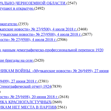
О ЦЕНТРАЛЬНО-ЧЕРНОЗЕМНОЙ ОБЛАСТИ.
(
2547
)
ступают в открытую.
(
2492
)
оджигатели.
(
2353
)
е новости» № 27(9500), 4 июля 2018 г.
(
2468
)
кие новости» № 27(9500), 4 июля 2018 г.
(
2877
)
» № 27(9500), 4 июля 2018 г.
(
2506
)
по данным демографическо-профессиональной переписи 1920
кие бригады на селе.
(
2420
)
 ВОЙНЫ. «Мучкапские новости» № 26(9499), 27 июня
9), 27 июня 2018 г.
(
2381
)
Стенографический отчет) 1924
(
7839
)
)
» № 25(9498), 20 июня 2018 г.
(
2618
)
СПУБЛИКА КРАСНОГАЛСТУЧНЫХ
(
2669
)
РУШНИКАМ НЕТ МЕСТА В ПАРТИИ
(
2561
)