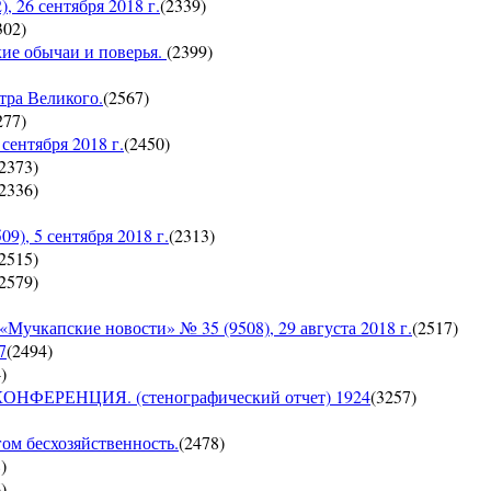
26 сентября 2018 г.
(
2339
)
302
)
кие обычаи и поверья.
(
2399
)
тра Великого.
(
2567
)
277
)
ентября 2018 г.
(
2450
)
2373
)
2336
)
, 5 сентября 2018 г.
(
2313
)
2515
)
2579
)
пские новости» № 35 (9508), 29 августа 2018 г.
(
2517
)
7
(
2494
)
4
)
ЕРЕНЦИЯ. (стенографический отчет) 1924
(
3257
)
гом бесхозяйственность.
(
2478
)
8
)
6
)