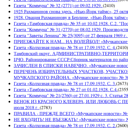
Газета "Коммуна" № 32 (2771) от 09.02.1929.
(
2410
)
1925 Рахманинов снова здесь. «Нью-Йорк таймс», 25 октя
1928. Овация Рахманинову в Берлине. «Нью-Йорк таймс»,
Газета «Тамбовская правда» № 35 от 10.02.1928. С.2. "П
Газета "Коммуна" № 31 (2770) от 08.02.1929. Производст
Газета "Заветы Ленина" № 25(3095) от 27 февраля 1969 г. 
ПРИЕЗЖАЙТЕ К НАМ... НА ВОЛЕЙБОЛ! «Мучкапские ново
Газета «Колхозная правда» № 78 от 17.09.1932. С. 4.
(
2410
)
Тамбовский округ. АДМИНИСТРАТИВНО-ТЕРРИТОР
ЦЧО. Районирование СССР:Сборник материалов по район
ЗАЧИСЛЕН В СПИСКИ НАВЕЧНО. «Мучкапские новости» 
ПЕРЕЧЕНЬ ИЗБИРАТЕЛЬНЫХ УЧАСТКОВ, УЧАСТК
МУЧКАПСКОГО РАЙОНА. «Мучкапские новости» № 30(95
Газета «Колхозная правда» № 78 от 17.09.1932. С. 3.
(
2673
)
Газета «Тамбовская правда» № 27 от 01.02.1928. С.4.
(
235
Газета "Коммуна" № 21(2760) от 27.01.1929 с. 3. Статья 28,
ВЕНОК ИЗ КРАСНОГО КЛЕВЕРА, ИЛИ ЛЮБОВЬ С ПЕРВО
июля 2018 г.
(
2783
)
ПРАВИЛА - ПРЕЖДЕ ВСЕГО «Мучкапские новости» № 29(
НЕ ВХОДИТЬ! НЕ ВЪЕЗЖАТЬ! «Мучкапские новости» № 2
Газета «Колхозная правда» № 78 от 17.09.1932. С. 2.
(
2600
)