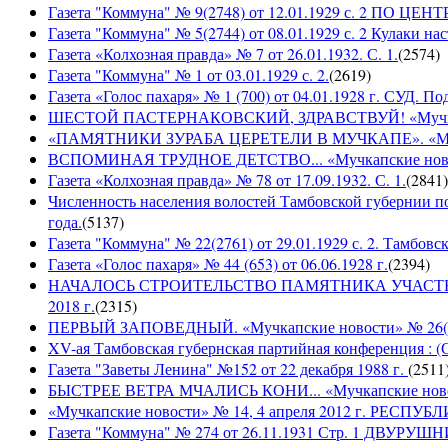
Газета "Коммуна" № 9(2748) от 12.01.1929 с. 2 П
Газета "Коммуна" № 5(2744) от 08.01.1929 с. 2 Кулаки на
Газета «Колхозная правда» № 7 от 26.01.1932. С. 1.
(
2574
)
Газета "Коммуна" № 1 от 03.01.1929 с. 2.
(
2619
)
Газета «Голос пахаря» № 1 (700) от 04.01.1928 г. СУД. П
ШЕСТОЙ ПАСТЕРНАКОВСКИЙ, ЗДРАВСТВУЙ! «Мучкапски
«ПАМЯТНИКИ ЗУРАБА ЦЕРЕТЕЛИ В МУЧКАПЕ». «Мучкапс
ВСПОМИНАЯ ТРУДНОЕ ДЕТСТВО... «Мучкапские новости
Газета «Колхозная правда» № 78 от 17.09.1932. С. 1.
(
2841
)
Численность населения волостей Тамбовской губернии 
года.
(
5137
)
Газета "Коммуна" № 22(2761) от 29.01.1929 с. 2. Тамбовс
Газета «Голос пахаря» № 44 (653) от 06.06.1928 г.
(
2394
)
НАЧАЛОСЬ СТРОИТЕЛЬСТВО ПАМЯТНИКА УЧАСТНИКАМ
2018 г.
(
2315
)
ПЕРВЫЙ ЗАПОВЕДНЫЙ. «Мучкапские новости» № 26(949
XV-ая Тамбовская губернская партийная конференция : (
Газета "Заветы Ленина" №152 от 22 декабря 1988 г.
(
2511
БЫСТРЕЕ ВЕТРА МЧАЛИСЬ КОНИ... «Мучкапские новости
«Мучкапские новости» № 14, 4 апреля 2012 г. РЕ
Газета "Коммуна" № 274 от 26.11.1931 Стр. 1 ДВУ