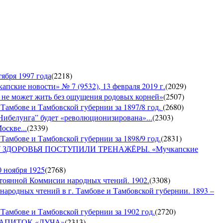
ября 1997 года
(
2218
)
е новости» № 7 (9532), 13 февраля 2019 г.
(
2029
)
е может жить без ощущения родовых корней»
(
2507
)
 Тамбове и Тамбовской губернии за 1897/8 год.
(
2680
)
Нибелунга” будет «революционизирована»...
(
2303
)
оскве...
(
2339
)
Тамбове и Тамбовской губернии за 1898/9 год.
(
2831
)
ДОРОВЬЯ ПОСТУПИЛИ ТРЕНАЖЁРЫ. «Мучкапские
0 ноября 1925
(
2768
)
янной Коммисии народных чтений. 1902.
(
3308
)
 народных чтений в г. Тамбове и Тамбовской губернии. 1893 –
Тамбове и Тамбовской губернии за 1902 год.
(
2720
)
Й НАПИТОК «ЛУЧА»
(
2313
)