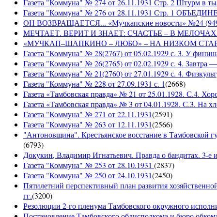
Газета "Коммуна" № 274 от 26.11.1931 Стр. 2 Штурм в т
Газета "Коммуна" № 276 от 28.11.1931 Стр. 1 ОБ
ОН ВОЗВРАЩАЕТСЯ... «Мучкапские новости» №24 (9497)
МЕЧТАЕТ. ВЕРИТ И ЗНАЕТ: СЧАСТЬЕ – В МЕЛОЧАХ... «
«МУЧКАП–ШАПКИНО – ЛЮБО» – НА НИЗКОМ СТАРТЕ! «Му
Газета "Коммуна" № 28(2767) от 05.02.1929 с. 3. У финиш
Газета "Коммуна" № 26(2765) от 02.02.1929 с. 4. Завтра
Газета "Коммуна" № 21(2760) от 27.01.1929 с. 4. Физкульт
Газета "Коммуна" № 228 от 27.09.1931 с. 1
(
2668
)
Газета «Тамбовская правда» № 21 от 25.01.1928. С.4. Хор
Газета «Тамбовская правда» № 3 от 04.01.1928. С.3. На 
Газета "Коммуна" № 271 от 22.11.1931
(
2591
)
Газета "Коммуна" № 263 от 12.11.1931
(
2566
)
"Антоновщина". Крестьянское восстание в Тамбовской гу
(
6793
)
Докукин, Владимир Игнатьевич. Правда о бандитах. 3-е из
Газета "Коммуна" № 253 от 28.10.1931
(
2837
)
Газета "Коммуна" № 250 от 24.10.1931
(
2450
)
Пятилетний перспективный план развития хозяйственной 
гг.
(
3200
)
Резолюции 2-го пленума Тамбовского окружного исполнит
Постановление Тамбовского облисполкома и бюро обком