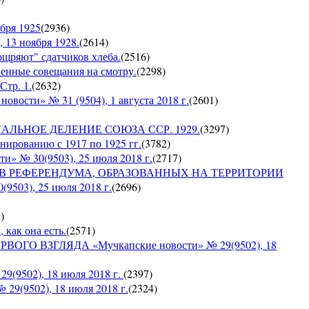
бря 1925
(
2936
)
 13 ноября 1928.
(
2614
)
оощряют" сдатчиков хлеба.
(
2516
)
венные совещания на смотру.
(
2298
)
Стр. 1.
(
2632
)
сти» № 31 (9504), 1 августа 2018 г.
(
2601
)
ИАЛЬНОЕ ДЕЛЕНИЕ СОЮЗА ССР. 1929.
(
3297
)
ированию с 1917 по 1925 гг.
(
3782
)
№ 30(9503), 25 июля 2018 г.
(
2717
)
ОВ РЕФЕРЕНДУМА, ОБРАЗОВАННЫХ НА ТЕРРИТОРИИ
03), 25 июля 2018 г.
(
2696
)
5
)
 как она есть.
(
2571
)
ГО ВЗГЛЯДА «Мучкапские новости» № 29(9502), 18
9502), 18 июля 2018 г.
(
2397
)
9(9502), 18 июля 2018 г.
(
2324
)