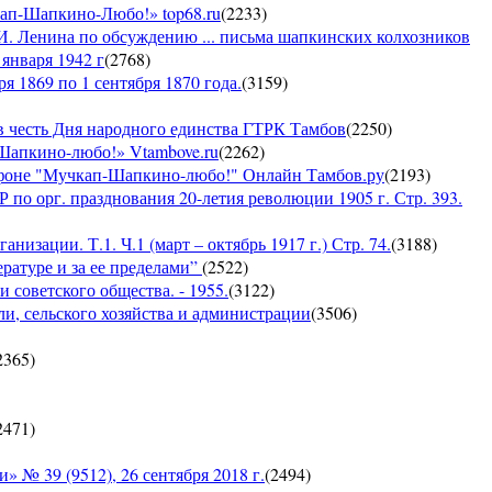
кап-Шапкино-Любо!» top68.ru
(
2233
)
И. Ленина по обсуждению ... письма шапкинских колхозников
января 1942 г
(
2768
)
я 1869 по 1 сентября 1870 года.
(
3159
)
 честь Дня народного единства ГТРК Тамбов
(
2250
)
-Шапкино-любо!» Vtambove.ru
(
2262
)
рафоне "Мучкап-Шапкино-любо!" Онлайн Тамбов.ру
(
2193
)
по орг. празднования 20-летия революции 1905 г. Стр. 393.
низации. Т.1. Ч.1 (март – октябрь 1917 г.) Стр. 74.
(
3188
)
ратуре и за ее пределами”
(
2522
)
 советского общества. - 1955.
(
3122
)
ли, сельского хозяйства и администрации
(
3506
)
2365
)
2471
)
 39 (9512), 26 сентября 2018 г.
(
2494
)