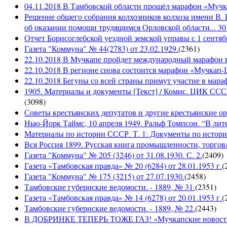
04.11.2018 В Тамбовской области прошёл марафон «Муч
Решение общего собрания колхозников колхоза имени В. 
об оказании помощи трудящимся Орловской области... 30 
Отчет Борисоглебской уездной земской управы с 1 сентябр
Газета "Коммуна" № 44(2783) от 23.02.1929.
(
2361
)
22.10.2018 В Мучкапе пройдет международный марафон в
22.10.2018 В регионе снова состоится марафон «Мучкап
22.10.2018 Бегуны со всей страны примут участие в ма
1905. Материалы и документы [Текст] / Комис. ЦИК СССР 
(
3098
)
Советы крестьянских депутатов и другие крестьянские орга
Нью-Йорк Таймс, 10 апреля 1949. Ральф Томпсон. “В лите
Материалы по истории СССР. Т. 1: Документы по истории
Вся Россия 1899. Русская книга промышленности, торгов
Газета "Коммуна" № 205 (3246) от 31.08.1930. С. 2.
(
2409
)
Газета «Тамбовская правда» № 20 (6284) от 28.01.1953 г.
(
Газета "Коммуна" № 175 (3215) от 27.07.1930.
(
2458
)
Тамбовские губернские ведомости. - 1889, № 31.
(
2351
)
Газета «Тамбовская правда» № 14 (6278) от 20.01.1953 г.
(
Тамбовские губернские ведомости. - 1889, № 22.
(
2443
)
В ДОБРИНКЕ ТЕПЕРЬ ТОЖЕ ГАЗ! «Мучкапские новости» №