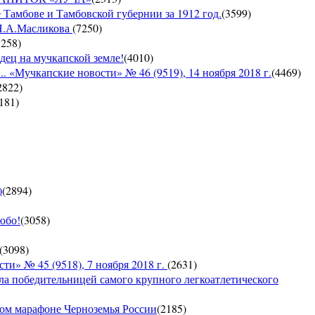
 Тамбове и Тамбовской губернии за 1912 год.
(
3599
)
 Н.А.Масликова
(
7250
)
7258
)
дец на мучкапской земле!
(
4010
)
 «Мучкапские новости» № 46 (9519), 14 ноября 2018 г.
(
4469
)
2822
)
181
)
)
(
2894
)
юбо!
(
3058
)
(
3098
)
 № 45 (9518), 7 ноября 2018 г.
(
2631
)
ла победительницей самого крупного легкоатлетического
ком марафоне Черноземья России
(
2185
)