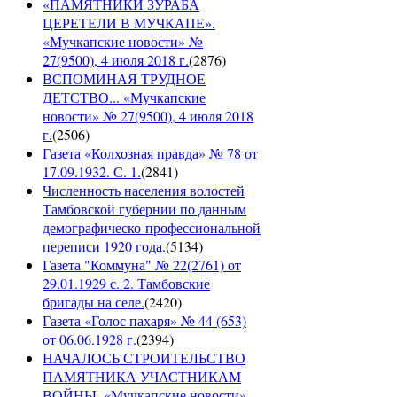
«ПАМЯТНИКИ ЗУРАБА
ЦЕРЕТЕЛИ В МУЧКАПЕ».
«Мучкапские новости» №
27(9500), 4 июля 2018 г.
(
2876
)
ВСПОМИНАЯ ТРУДНОЕ
ДЕТСТВО... «Мучкапские
новости» № 27(9500), 4 июля 2018
г.
(
2506
)
Газета «Колхозная правда» № 78 от
17.09.1932. С. 1.
(
2841
)
Численность населения волостей
Тамбовской губернии по данным
демографическо-профессиональной
переписи 1920 года.
(
5134
)
Газета "Коммуна" № 22(2761) от
29.01.1929 с. 2. Тамбовские
бригады на селе.
(
2420
)
Газета «Голос пахаря» № 44 (653)
от 06.06.1928 г.
(
2394
)
НАЧАЛОСЬ СТРОИТЕЛЬСТВО
ПАМЯТНИКА УЧАСТНИКАМ
ВОЙНЫ. «Мучкапские новости»