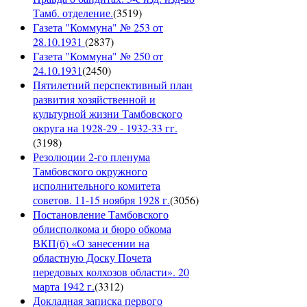
Тамб. отделение.
(
3519
)
Газета "Коммуна" № 253 от
28.10.1931
(
2837
)
Газета "Коммуна" № 250 от
24.10.1931
(
2450
)
Пятилетний перспективный план
развития хозяйственной и
культурной жизни Тамбовского
округа на 1928-29 - 1932-33 гг.
(
3198
)
Резолюции 2-го пленума
Тамбовского окружного
исполнительного комитета
советов. 11-15 ноября 1928 г.
(
3056
)
Постановление Тамбовского
облисполкома и бюро обкома
ВКП(б) «О занесении на
областную Доску Почета
передовых колхозов области». 20
марта 1942 г.
(
3312
)
Докладная записка первого