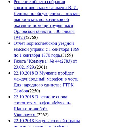
Решение общего собрания
колхозников колхоза имени В. И.
Ленина по обсуждению ... письма
шапкинских колхозников об
оказании помощи трудящимся
Орловской области... 30 января
1942 г
(
2768
)
Отчет Борисоглебской уездной
земской управы с 1 сентября 1869
по 1 сентября 1870 года.
(
3159
)
Газета "Коммуна" № 44(2783) от
23.02.1929.
(
2361
)
22.10.2018 В Мучкапе пройдет
международный марафон в честь
Дня народного единства ГТРК
Тамбов
(
2250
)
22.10.2018 В регионе снова
состоится марафон «Мучкап-
Шапкино-любо!»
Vtambove.ru
(
2262
)
22.10.2018 Бегуны со всей страны
примут участие в марафоне