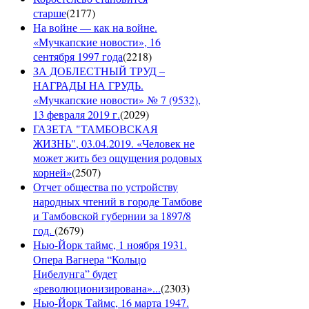
старше
(
2177
)
На войне — как на войне.
«Мучкапские новости», 16
сентября 1997 года
(
2218
)
ЗА ДОБЛЕСТНЫЙ ТРУД –
НАГРАДЫ НА ГРУДЬ.
«Мучкапские новости» № 7 (9532),
13 февраля 2019 г.
(
2029
)
ГАЗЕТА "ТАМБОВСКАЯ
ЖИЗНЬ", 03.04.2019. «Человек не
может жить без ощущения родовых
корней»
(
2507
)
Отчет общества по устройству
народных чтений в городе Тамбове
и Тамбовской губернии за 1897/8
год.
(
2679
)
Нью-Йорк таймс, 1 ноября 1931.
Опера Вагнера “Кольцо
Нибелунга” будет
«революционизирована»...
(
2303
)
Нью-Йорк Таймс, 16 марта 1947.