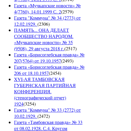
Газета «Мучкапские новости» №
4(7760), 14.01.1999 С. 2
(
2579
)
Газета "Коммуна" № 34 (2773) от
12.02.1929.
(
2306
)
ПАМЯТЬ... ОНА ДЕЛАЕТ
СООБЩЕСТВО НАРОДОМ.
«Мучкапские новости» № 35
(9508), 29 августа 2018 г.
(
2517
)
Газета «Борисоглебская правда» №
207(5764) от 19.10.1957
(
2493
)
Газета «Борисоглебская правда» №
206 от 18.10.1957
(
2454
)
XVI-АЯ ТАМБОВСКАЯ
ГУБЕРНСКАЯ ПАРТИЙНАЯ
КОНФЕРЕНЦИЯ.
(стенографический отчет)
1924
(
3254
)
Газета "Коммуна" № 33 (2772) от
10.02.1929.
(
2472
)
Газета «Тамбовская правда» № 33
от 08.02.1928. С.4. Кругом