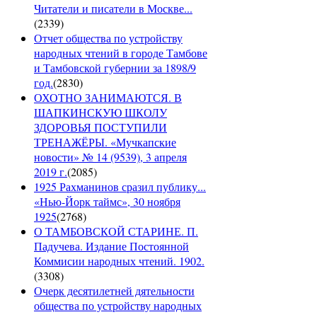
Читатели и писатели в Москве...
(
2339
)
Отчет общества по устройству
народных чтений в городе Тамбове
и Тамбовской губернии за 1898/9
год.
(
2830
)
ОХОТНО ЗАНИМАЮТСЯ. В
ШАПКИНСКУЮ ШКОЛУ
ЗДОРОВЬЯ ПОСТУПИЛИ
ТРЕНАЖЁРЫ. «Мучкапские
новости» № 14 (9539), 3 апреля
2019 г.
(
2085
)
1925 Рахманинов сразил публику...
«Нью-Йорк таймс», 30 ноября
1925
(
2768
)
О ТАМБОВСКОЙ СТАРИНЕ. П.
Падучева. Издание Постоянной
Коммисии народных чтений. 1902.
(
3308
)
Очерк десятилетней дятельности
общества по устройству народных