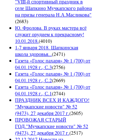
"VIII-й спортивный праздник в
селе Шапкино Мучкапского района
на призы генерала Н.А.Масликова"
(
2683
)
Ю. Фролова. В руках мастера всё
служит орудием к прекрасному!
10.01.2018.
(
4010
)
1-7 января 2018. Шапкинская
школа здоровья...
(
2471
)
Газета «Голос пахаря» № 1 (700) от
04.01.1928 г., С.3
(
2756
)
Газета «Голос пахаря» № 1 (700) от
04.01.1928 г., С.2
(
2669
)
Газета «Голос пахаря» № 1 (700) от
04.01.1928 г., С.1
(
2744
)
ПРАЗДНИК ВСЕХ И КАЖДОГО!
"Мучкапские новости" № 52
(9473), 27 декабря 2017 г.
(
2605
)
ПРОВОЖАЯ СТАРЫЙ
ГОД."Мучкапские новости" № 52
(9473), 27 декабря 2017 г.
(
2517
)
22.12.2017 Новости из