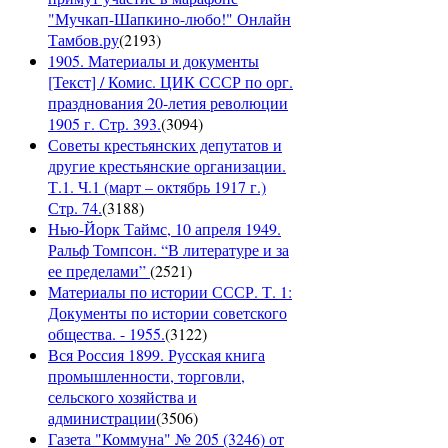
"Мучкап-Шапкино-любо!" Онлайн
Тамбов.ру
(
2193
)
1905. Материалы и документы
[Текст] / Комис. ЦИК СССР по орг.
празднования 20-летия революции
1905 г. Стр. 393.
(
3094
)
Советы крестьянских депутатов и
другие крестьянские организации.
Т.1. Ч.1 (март – октябрь 1917 г.)
Стр. 74.
(
3188
)
Нью-Йорк Таймс, 10 апреля 1949.
Ральф Томпсон. “В литературе и за
ее пределами”
(
2521
)
Материалы по истории СССР. Т. 1:
Документы по истории советского
общества. - 1955.
(
3122
)
Вся Россия 1899. Русская книга
промышленности, торговли,
сельского хозяйства и
администрации
(
3506
)
Газета "Коммуна" № 205 (3246) от