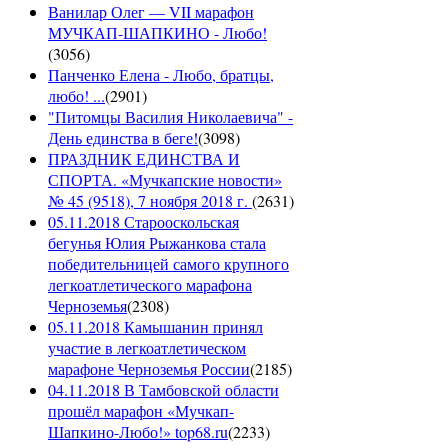
Ванилар Олег — VII марафон
МУЧКАП-ШАПКИНО - Любо!
(
3056
)
Панченко Елена - Любо, братцы,
любо! ...
(
2901
)
"Питомцы Василия Николаевича" -
День единства в беге!
(
3098
)
ПРАЗДНИК ЕДИНСТВА И
СПОРТА. «Мучкапские новости»
№ 45 (9518), 7 ноября 2018 г.
(
2631
)
05.11.2018 Старооскольская
бегунья Юлия Рыжанкова стала
победительницей самого крупного
легкоатлетического марафона
Черноземья
(
2308
)
05.11.2018 Камышанин принял
участие в легкоатлетическом
марафоне Черноземья России
(
2185
)
04.11.2018 В Тамбовской области
прошёл марафон «Мучкап-
Шапкино-Любо!» top68.ru
(
2233
)