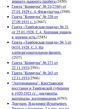
зимнего лыжного пробега.
(
2450
)
Газета "Коммуна" № 21(2760) от
27.01.1929 с. 4. Физкультура.
(
2500
)
Газета "Коммуна" № 228 от
27.09.1931 с. 1
(
2667
)
Газета «Тамбовская правда» № 21
от 25.01.1928. С.4. Хорошая лошадь
в деревне есть.
(
2585
)
Газета «Тамбовская правда» № 3 от
04.01.1928. С.3. На
хлебозагоовительном фронте.
(
2537
)
Газета "Коммуна" № 271 от
22.11.1931
(
2591
)
Газета "Коммуна" № 263 от
12.11.1931
(
2566
)
"Антоновщина". Крестьянское
восстание в Тамбовской губернии
в 1920-1921 гг.: документы,
материалы, воспоминания.
(
6793
)
Докукин, Владимир Игнатьевич.
Правда о бандитах. 3-е изд. изд-во