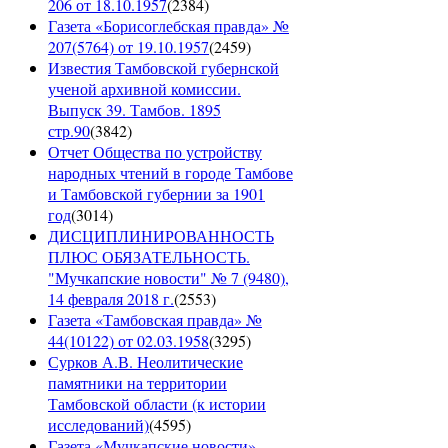
206 от 18.10.1957
(
2384
)
Газета «Борисоглебская правда» №
207(5764) от 19.10.1957
(
2459
)
Известия Тамбовской губернской
ученой архивной комиссии.
Выпуск 39. Тамбов. 1895
стр.90
(
3842
)
Отчет Общества по устройству
народных чтений в городе Тамбове
и Тамбовской губернии за 1901
год
(
3014
)
ДИСЦИПЛИНИРОВАННОСТЬ
ПЛЮС ОБЯЗАТЕЛЬНОСТЬ.
"Мучкапские новости" № 7 (9480),
14 февраля 2018 г.
(
2553
)
Газета «Тамбовская правда» №
44(10122) от 02.03.1958
(
3295
)
Сурков А.В. Неолитические
памятники на территории
Тамбовской области (к истории
исследований)
(
4595
)
Газета «Мучкапские новости»