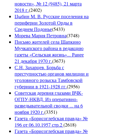
новости», № 12 (9485), 21 марта
2018 г.
(
2402
)
Цыбин М. В. Русские поселения на
периферии Золотой Орды в
Среднем Подонье
(
5433
)
Морева Мария Петровна
(
3748
)
Письмо жителей села Шапкино
Мучкапского района в редакцию
газеты «Сельская жизнь»... Ранее
21 декабря 1970 г.
(
3673
)
С.Н. Захарцев. Борьба с
преступностью органов милиции и
уголовного розыска Тамбовской
губернии в 1921-1928 гг.
(
2956
)
Советская деревня глазами ВЧК-
ОГПУ-НКВД. Из оперативно-
разведывательной сводки ... на 6
ноября 1920 г.
(
3351
)
Газета «Борисоглебская правда» №
196 от 06.10.1957 стр.2
(
2618
)
Газета «Борисоглебская правда» №