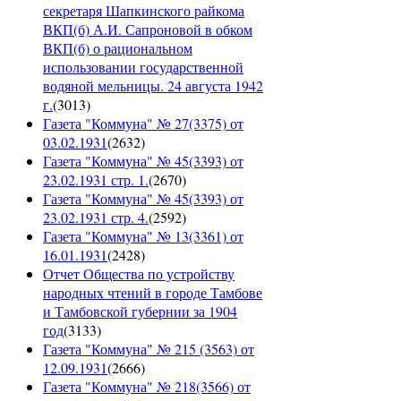
секретаря Шапкинского райкома
ВКП(б) А.И. Сапроновой в обком
ВКП(б) о рациональном
использовании государственной
водяной мельницы. 24 августа 1942
г.
(
3013
)
Газета "Коммуна" № 27(3375) от
03.02.1931
(
2632
)
Газета "Коммуна" № 45(3393) от
23.02.1931 стр. 1.
(
2670
)
Газета "Коммуна" № 45(3393) от
23.02.1931 стр. 4.
(
2592
)
Газета "Коммуна" № 13(3361) от
16.01.1931
(
2428
)
Отчет Общества по устройству
народных чтений в городе Тамбове
и Тамбовской губернии за 1904
год
(
3133
)
Газета "Коммуна" № 215 (3563) от
12.09.1931
(
2666
)
Газета "Коммуна" № 218(3566) от