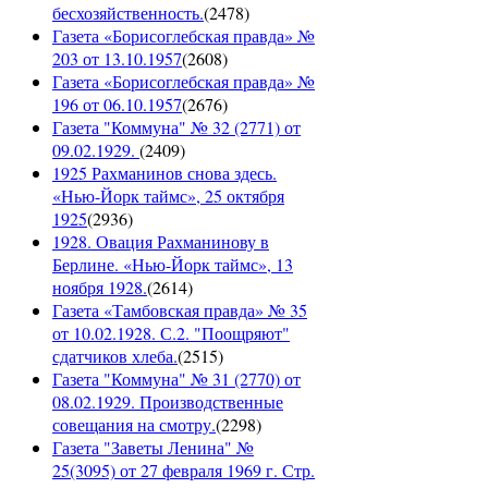
бесхозяйственность.
(
2478
)
Газета «Борисоглебская правда» №
203 от 13.10.1957
(
2608
)
Газета «Борисоглебская правда» №
196 от 06.10.1957
(
2676
)
Газета "Коммуна" № 32 (2771) от
09.02.1929.
(
2409
)
1925 Рахманинов снова здесь.
«Нью-Йорк таймс», 25 октября
1925
(
2936
)
1928. Овация Рахманинову в
Берлине. «Нью-Йорк таймс», 13
ноября 1928.
(
2614
)
Газета «Тамбовская правда» № 35
от 10.02.1928. С.2. "Поощряют"
сдатчиков хлеба.
(
2515
)
Газета "Коммуна" № 31 (2770) от
08.02.1929. Производственные
совещания на смотру.
(
2298
)
Газета "Заветы Ленина" №
25(3095) от 27 февраля 1969 г. Стр.