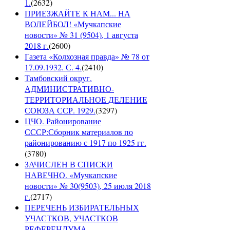
1.
(
2632
)
ПРИЕЗЖАЙТЕ К НАМ... НА
ВОЛЕЙБОЛ! «Мучкапские
новости» № 31 (9504), 1 августа
2018 г.
(
2600
)
Газета «Колхозная правда» № 78 от
17.09.1932. С. 4.
(
2410
)
Тамбовский округ.
АДМИНИСТРАТИВНО-
ТЕРРИТОРИАЛЬНОЕ ДЕЛЕНИЕ
СОЮЗА ССР. 1929.
(
3297
)
ЦЧО. Районирование
СССР:Сборник материалов по
районированию с 1917 по 1925 гг.
(
3780
)
ЗАЧИСЛЕН В СПИСКИ
НАВЕЧНО. «Мучкапские
новости» № 30(9503), 25 июля 2018
г.
(
2717
)
ПЕРЕЧЕНЬ ИЗБИРАТЕЛЬНЫХ
УЧАСТКОВ, УЧАСТКОВ
РЕФЕРЕНДУМА,