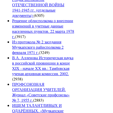
ОТЕЧЕСТВЕННОЙ ВОЙНЫ
1941-1945 гг. (отдельные
документы)
(
6305
)
Решение облисполкома о внесении
изменений в учетные данные
населенных пунктов. 22 марта 1978
г.
(
3917
)
Из протокола № 2 заседания
Мучкапского райисполкома 2
февраля 1971 г.
(
3249
)
В.А. Алленова Историческая наука
в российской провинции в конце
XIX - начале XX вв.: Тамбовская
ученая архивная комиссия. 2002.
(
2938
)
ПРОФСОЮЗНАЯ
ОРГАНИЗАЦИЯ УЧИТЕЛЕЙ.
Журнал «Советские профсоюзы»
№ 7, 1955 г.
(
2883
)
ИЩЕМ ТАЛАНТЛИВЫХ И
ОДАРЁННЫХ. «Мучкапские