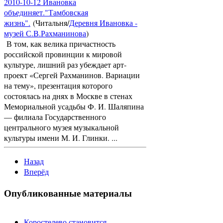
2010-10-12 Ивановка
объединяет."Тамбовская
жизнь".
(Читальня/
Деревня Ивановка -
музей С.В.Рахманинова
)
В том, как велика причастность
российской провинции к мировой
культуре, лишний раз убеждает арт-
проект «Сергей Рахманинов. Вариации
на тему», презентация которого
состоялась на днях в Москве в стенах
Мемориальной усадьбы Ф. И. Шаляпина
— филиала Государственного
центрального музея музыкальной
культуры имени М. И. Глинки. ...
Назад
Вперёд
Опубликованные материалы
Коростелево становится