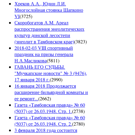
Хреков А.А., Юдин Л.И.
Многослойная стоянка Шапкино
VI
(
3725
)
Скоробогатов А.М. Ареал
распространения энеолитических
культур донской лесостепи
(энеолит в Тамбовском крае)
(
3823
)
2018-02-03 VIII спортивный
праздник на призы генерала
Н.А.Масликова
(
5811
)
ГАВАНЬ ЕГО СУДЬБЫ.
"Мучкапские новости" № 3 (9476),
17 января 2018 г.
(
2990
)
16 января 2018 Продолжается
расширение бильярдной комнаты и
ее ремонт...
(
2662
)
Газета «Тамбовская правда» № 60
(5037) от 26.03.1948. Стр. 1.
(
2738
)
Газета «Тамбовская правда» № 60
(5037) от 26.03.1948. Стр. 2.
(
2780
)
3 февраля 2018 года состоится