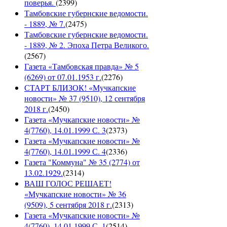
поверья.
(
2399
)
Тамбовские губернские ведомости.
- 1889, № 7.
(
2475
)
Тамбовские губернские ведомости.
- 1889, № 2. Эпоха Петра Великого.
(
2567
)
Газета «Тамбовская правда» № 5
(6269) от 07.01.1953 г.
(
2276
)
СТАРТ БЛИЗОК! «Мучкапские
новости» № 37 (9510), 12 сентября
2018 г.
(
2450
)
Газета «Мучкапские новости» №
4(7760), 14.01.1999 С. 3
(
2373
)
Газета «Мучкапские новости» №
4(7760), 14.01.1999 С. 4
(
2336
)
Газета "Коммуна" № 35 (2774) от
13.02.1929.
(
2314
)
ВАШ ГОЛОС РЕШАЕТ!
«Мучкапские новости» № 36
(9509), 5 сентября 2018 г.
(
2313
)
Газета «Мучкапские новости» №
4(7760), 14.01.1999 С. 1
(
2514
)