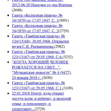
2012-06-20 Находки со дна Вороны
(
2698
)
Газета «Колхозная правда» №
34(1870) от 17.07.1947, С. 1
(
3091
)
Газета «Колхозная правда» №
34(1870) от 17.07.1947, С. 2
(
2729
)
Газета «Тамбовская правда» №
124(13168), 30.05.1968. Открытие
музея С.В. Рахманинова.
(
2982
)
Газета «Тамбовская правда» №
123(13167) от 29.05.1968. С.6.
(
3232
)
"КОГДА ХОРОШИЙ ЧЕЛОВЕК
РОЖДАЕТСЯ НА СВЕТ...".
"Мучкапские новости" № 4 (9477),
24 января 2018 г.
(
2650
)
Газета «Тамбовская правда» №
123(13167) от 29.05.1968. С.1.
(
3109
)
22.01.2018 Центр, куда открыт
доступ всем: и ребенку, и молодой
семье, и пенсионеру, и
спортсмену...
(
2729
)