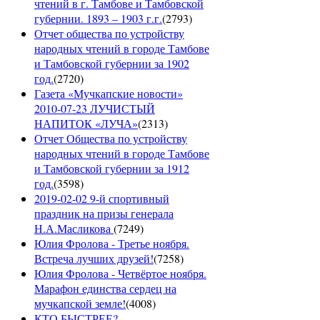
чтений в г. Тамбове и Тамбовской
губернии. 1893 – 1903 г.г.
(
2793
)
Отчет общества по устройству
народных чтений в городе Тамбове
и Тамбовской губернии за 1902
год.
(
2720
)
Газета «Мучкапские новости»
2010-07-23 ЛУЧИСТЫЙ
НАПИТОК «ЛУЧА»
(
2313
)
Отчет Общества по устройству
народных чтений в городе Тамбове
и Тамбовской губернии за 1912
год.
(
3598
)
2019-02-02 9-й спортивный
праздник на призы генерала
Н.А.Масликова
(
7249
)
Юлия Фролова - Третье ноября.
Встреча лучших друзей!
(
7258
)
Юлия Фролова - Четвёртое ноября.
Марафон единства сердец на
мучкапской земле!
(
4008
)
КТО БЫСТРЕЕ?