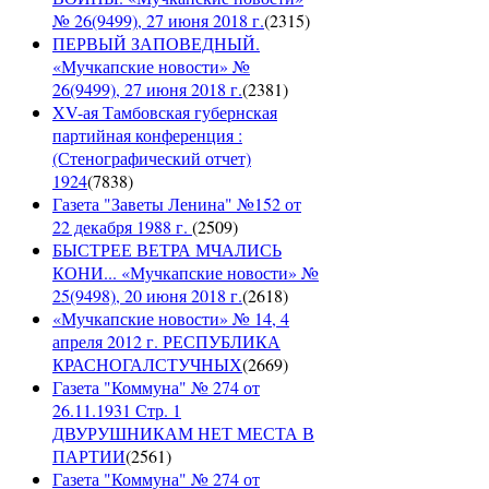
№ 26(9499), 27 июня 2018 г.
(
2315
)
ПЕРВЫЙ ЗАПОВЕДНЫЙ.
«Мучкапские новости» №
26(9499), 27 июня 2018 г.
(
2381
)
XV-ая Тамбовская губернская
партийная конференция :
(Стенографический отчет)
1924
(
7838
)
Газета "Заветы Ленина" №152 от
22 декабря 1988 г.
(
2509
)
БЫСТРЕЕ ВЕТРА МЧАЛИСЬ
КОНИ... «Мучкапские новости» №
25(9498), 20 июня 2018 г.
(
2618
)
«Мучкапские новости» № 14, 4
апреля 2012 г. РЕСПУБЛИКА
КРАСНОГАЛСТУЧНЫХ
(
2669
)
Газета "Коммуна" № 274 от
26.11.1931 Стр. 1
ДВУРУШНИКАМ НЕТ МЕСТА В
ПАРТИИ
(
2561
)
Газета "Коммуна" № 274 от