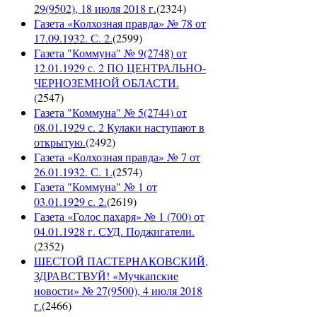
29(9502), 18 июля 2018 г.
(
2324
)
Газета «Колхозная правда» № 78 от
17.09.1932. С. 2.
(
2599
)
Газета "Коммуна" № 9(2748) от
12.01.1929 с. 2 ПО ЦЕНТРАЛЬНО-
ЧЕРНОЗЕМНОЙ ОБЛАСТИ.
(
2547
)
Газета "Коммуна" № 5(2744) от
08.01.1929 с. 2 Кулаки наступают в
открытую.
(
2492
)
Газета «Колхозная правда» № 7 от
26.01.1932. С. 1.
(
2574
)
Газета "Коммуна" № 1 от
03.01.1929 с. 2.
(
2619
)
Газета «Голос пахаря» № 1 (700) от
04.01.1928 г. СУД. Поджигатели.
(
2352
)
ШЕСТОЙ ПАСТЕРНАКОВСКИЙ,
ЗДРАВСТВУЙ! «Мучкапские
новости» № 27(9500), 4 июля 2018
г.
(
2466
)