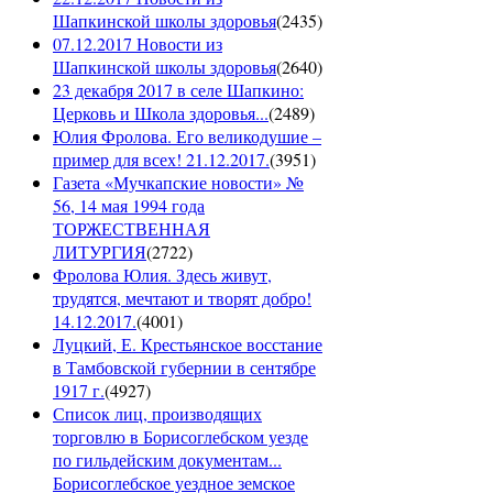
Шапкинской школы здоровья
(
2435
)
07.12.2017 Новости из
Шапкинской школы здоровья
(
2640
)
23 декабря 2017 в селе Шапкино:
Церковь и Школа здоровья...
(
2489
)
Юлия Фролова. Его великодушие –
пример для всех! 21.12.2017.
(
3951
)
Газета «Мучкапские новости» №
56, 14 мая 1994 года
ТОРЖЕСТВЕННАЯ
ЛИТУРГИЯ
(
2722
)
Фролова Юлия. Здесь живут,
трудятся, мечтают и творят добро!
14.12.2017.
(
4001
)
Луцкий, Е. Крестьянское восстание
в Тамбовской губернии в сентябре
1917 г.
(
4927
)
Список лиц, производящих
торговлю в Борисоглебском уезде
по гильдейским документам...
Борисоглебское уездное земское