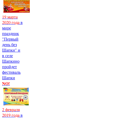
19 марта
2020 года
в
мире
праздник
"Первый
день без
Шапки" и
в селе
Шапкино
пройдет
фестиваль
Шапки
NO!
2 февраля
2019 года
в