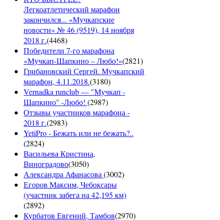
Легкоатлетический марафон
закончился... «Мучкапские
новости» № 46 (9519), 14 ноября
2018 г.
(
4468
)
Победители 7-го марафона
«Мучкап-Шапкино – Любо!»
(
2821
)
Грибановский Сергей. Мучкапский
марафон, 4.11.2018.
(
3180
)
Vernadka runclub — "Мучкап -
Шапкино" -Любо!
(
2987
)
Отзывы участников марафона -
2018 г.
(
2983
)
YetiPro - Бежать или не бежать?..
(
2824
)
Васильева Кристина,
Виноградово
(
3050
)
Александра Афанасова
(
3002
)
Егоров Максим, Чебоксары
(участник забега на 42,195 км)
(
2892
)
Курбатов Евгений, Тамбов
(
2970
)