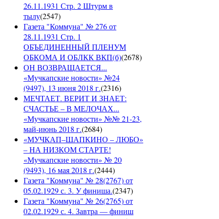
26.11.1931 Стр. 2 Штурм в
тылу
(
2547
)
Газета "Коммуна" № 276 от
28.11.1931 Стр. 1
ОБЪЕДИНЕННЫЙ ПЛЕНУМ
ОБКОМА И ОБЛКК ВКП(б)
(
2678
)
ОН ВОЗВРАЩАЕТСЯ...
«Мучкапские новости» №24
(9497), 13 июня 2018 г.
(
2316
)
МЕЧТАЕТ. ВЕРИТ И ЗНАЕТ:
СЧАСТЬЕ – В МЕЛОЧАХ...
«Мучкапские новости» №№ 21-23,
май-июнь 2018 г.
(
2684
)
«МУЧКАП–ШАПКИНО – ЛЮБО»
– НА НИЗКОМ СТАРТЕ!
«Мучкапские новости» № 20
(9493), 16 мая 2018 г.
(
2444
)
Газета "Коммуна" № 28(2767) от
05.02.1929 с. 3. У финиша.
(
2347
)
Газета "Коммуна" № 26(2765) от
02.02.1929 с. 4. Завтра — финиш