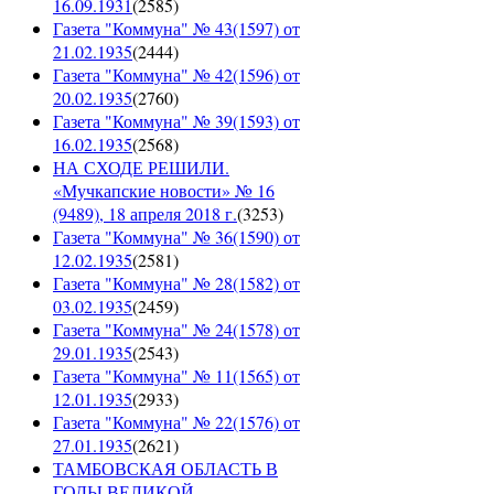
16.09.1931
(
2585
)
Газета "Коммуна" № 43(1597) от
21.02.1935
(
2444
)
Газета "Коммуна" № 42(1596) от
20.02.1935
(
2760
)
Газета "Коммуна" № 39(1593) от
16.02.1935
(
2568
)
НА СХОДЕ РЕШИЛИ.
«Мучкапские новости» № 16
(9489), 18 апреля 2018 г.
(
3253
)
Газета "Коммуна" № 36(1590) от
12.02.1935
(
2581
)
Газета "Коммуна" № 28(1582) от
03.02.1935
(
2459
)
Газета "Коммуна" № 24(1578) от
29.01.1935
(
2543
)
Газета "Коммуна" № 11(1565) от
12.01.1935
(
2933
)
Газета "Коммуна" № 22(1576) от
27.01.1935
(
2621
)
ТАМБОВСКАЯ ОБЛАСТЬ В
ГОДЫ ВЕЛИКОЙ