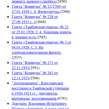
зимнего лыжного пробега.
(
2450
)
Газета "Коммуна" № 21(2760) от
27.01.1929 с. 4. Физкультура.
(
2500
)
Газета "Коммуна" № 228 от
27.09.1931 с. 1
(
2668
)
Газета «Тамбовская правда» № 21
от 25.01.1928. С.4. Хорошая лошадь
в деревне есть.
(
2585
)
Газета «Тамбовская правда» № 3 от
04.01.1928. С.3. На
хлебозагоовительном фронте.
(
2537
)
Газета "Коммуна" № 271 от
22.11.1931
(
2591
)
Газета "Коммуна" № 263 от
12.11.1931
(
2566
)
"Антоновщина". Крестьянское
восстание в Тамбовской губернии
в 1920-1921 гг.: документы,
материалы, воспоминания.
(
6793
)
Докукин, Владимир Игнатьевич.
Правда о бандитах. 3-е изд. изд-во