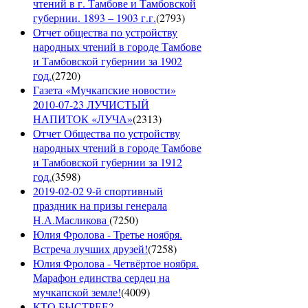
чтений в г. Тамбове и Тамбовской
губернии. 1893 – 1903 г.г.
(
2793
)
Отчет общества по устройству
народных чтений в городе Тамбове
и Тамбовской губернии за 1902
год.
(
2720
)
Газета «Мучкапские новости»
2010-07-23 ЛУЧИСТЫЙ
НАПИТОК «ЛУЧА»
(
2313
)
Отчет Общества по устройству
народных чтений в городе Тамбове
и Тамбовской губернии за 1912
год.
(
3598
)
2019-02-02 9-й спортивный
праздник на призы генерала
Н.А.Масликова
(
7250
)
Юлия Фролова - Третье ноября.
Встреча лучших друзей!
(
7258
)
Юлия Фролова - Четвёртое ноября.
Марафон единства сердец на
мучкапской земле!
(
4009
)
КТО БЫСТРЕЕ?