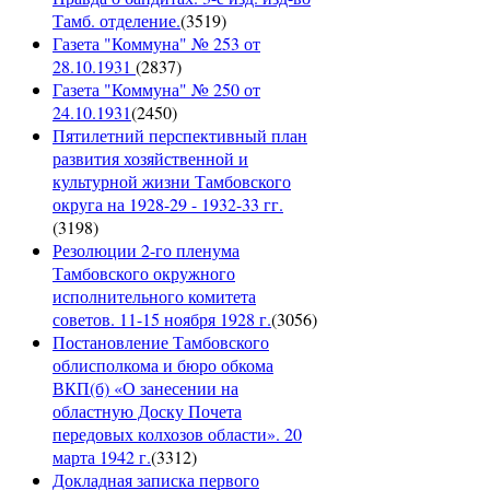
Тамб. отделение.
(
3519
)
Газета "Коммуна" № 253 от
28.10.1931
(
2837
)
Газета "Коммуна" № 250 от
24.10.1931
(
2450
)
Пятилетний перспективный план
развития хозяйственной и
культурной жизни Тамбовского
округа на 1928-29 - 1932-33 гг.
(
3198
)
Резолюции 2-го пленума
Тамбовского окружного
исполнительного комитета
советов. 11-15 ноября 1928 г.
(
3056
)
Постановление Тамбовского
облисполкома и бюро обкома
ВКП(б) «О занесении на
областную Доску Почета
передовых колхозов области». 20
марта 1942 г.
(
3312
)
Докладная записка первого