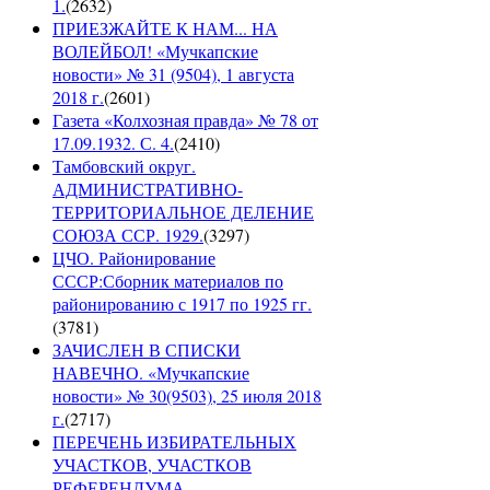
1.
(
2632
)
ПРИЕЗЖАЙТЕ К НАМ... НА
ВОЛЕЙБОЛ! «Мучкапские
новости» № 31 (9504), 1 августа
2018 г.
(
2601
)
Газета «Колхозная правда» № 78 от
17.09.1932. С. 4.
(
2410
)
Тамбовский округ.
АДМИНИСТРАТИВНО-
ТЕРРИТОРИАЛЬНОЕ ДЕЛЕНИЕ
СОЮЗА ССР. 1929.
(
3297
)
ЦЧО. Районирование
СССР:Сборник материалов по
районированию с 1917 по 1925 гг.
(
3781
)
ЗАЧИСЛЕН В СПИСКИ
НАВЕЧНО. «Мучкапские
новости» № 30(9503), 25 июля 2018
г.
(
2717
)
ПЕРЕЧЕНЬ ИЗБИРАТЕЛЬНЫХ
УЧАСТКОВ, УЧАСТКОВ
РЕФЕРЕНДУМА,