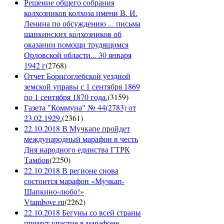
Решение общего собрания
колхозников колхоза имени В. И.
Ленина по обсуждению ... письма
шапкинских колхозников об
оказании помощи трудящимся
Орловской области... 30 января
1942 г
(
2768
)
Отчет Борисоглебской уездной
земской управы с 1 сентября 1869
по 1 сентября 1870 года.
(
3159
)
Газета "Коммуна" № 44(2783) от
23.02.1929.
(
2361
)
22.10.2018 В Мучкапе пройдет
международный марафон в честь
Дня народного единства ГТРК
Тамбов
(
2250
)
22.10.2018 В регионе снова
состоится марафон «Мучкап-
Шапкино-любо!»
Vtambove.ru
(
2262
)
22.10.2018 Бегуны со всей страны
примут участие в марафоне