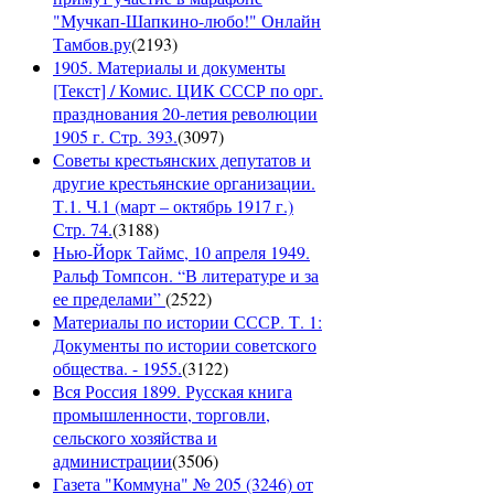
"Мучкап-Шапкино-любо!" Онлайн
Тамбов.ру
(
2193
)
1905. Материалы и документы
[Текст] / Комис. ЦИК СССР по орг.
празднования 20-летия революции
1905 г. Стр. 393.
(
3097
)
Советы крестьянских депутатов и
другие крестьянские организации.
Т.1. Ч.1 (март – октябрь 1917 г.)
Стр. 74.
(
3188
)
Нью-Йорк Таймс, 10 апреля 1949.
Ральф Томпсон. “В литературе и за
ее пределами”
(
2522
)
Материалы по истории СССР. Т. 1:
Документы по истории советского
общества. - 1955.
(
3122
)
Вся Россия 1899. Русская книга
промышленности, торговли,
сельского хозяйства и
администрации
(
3506
)
Газета "Коммуна" № 205 (3246) от