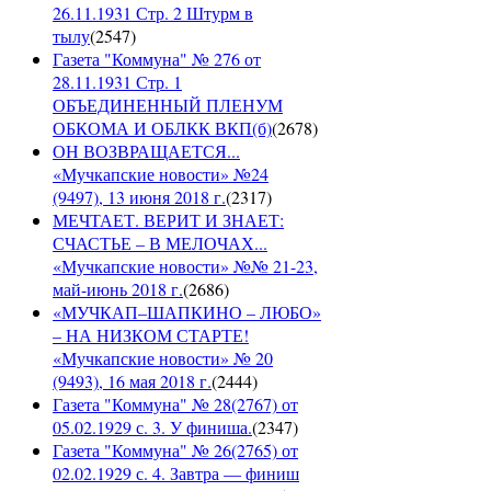
26.11.1931 Стр. 2 Штурм в
тылу
(
2547
)
Газета "Коммуна" № 276 от
28.11.1931 Стр. 1
ОБЪЕДИНЕННЫЙ ПЛЕНУМ
ОБКОМА И ОБЛКК ВКП(б)
(
2678
)
ОН ВОЗВРАЩАЕТСЯ...
«Мучкапские новости» №24
(9497), 13 июня 2018 г.
(
2317
)
МЕЧТАЕТ. ВЕРИТ И ЗНАЕТ:
СЧАСТЬЕ – В МЕЛОЧАХ...
«Мучкапские новости» №№ 21-23,
май-июнь 2018 г.
(
2686
)
«МУЧКАП–ШАПКИНО – ЛЮБО»
– НА НИЗКОМ СТАРТЕ!
«Мучкапские новости» № 20
(9493), 16 мая 2018 г.
(
2444
)
Газета "Коммуна" № 28(2767) от
05.02.1929 с. 3. У финиша.
(
2347
)
Газета "Коммуна" № 26(2765) от
02.02.1929 с. 4. Завтра — финиш