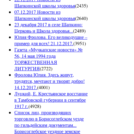
Шапкинской школы здоровья
(
2435
)
07.12.2017 Новости из
Шапкинской школы здоровья
(
2640
)
23 декабря 2017 в селе Шапкино:
Церковь и Школа здоровья...
(
2489
)
Юлия Фролова. Его великодушие –
пример для всех! 21.12.2017.
(
3951
)
Газета «Мучкапские новости» №
56, 14 мая 1994 года
ТОРЖЕСТВЕННАЯ
ЛИТУРГИЯ
(
2722
)
Фролова Юлия. Здесь живут,
трудятся, мечтают и творят добро!
14.12.2017.
(
4001
)
Луцкий, Е. Крестьянское восстание
в Тамбовской губернии в сентябре
1917 г.
(
4928
)
Список лиц, производящих
торговлю в Борисоглебском уезде
по гильдейским документам...
Борисоглебское уездное земское