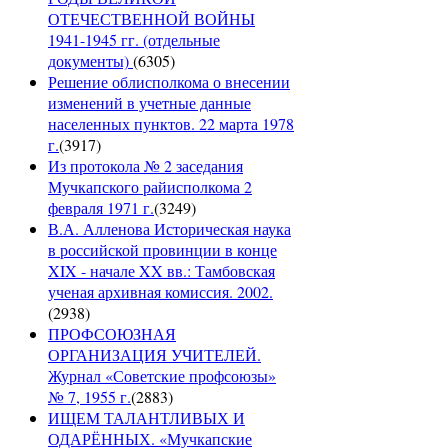
ОТЕЧЕСТВЕННОЙ ВОЙНЫ
1941-1945 гг. (отдельные
документы)
(
6305
)
Решение облисполкома о внесении
изменений в учетные данные
населенных пунктов. 22 марта 1978
г.
(
3917
)
Из протокола № 2 заседания
Мучкапского райисполкома 2
февраля 1971 г.
(
3249
)
В.А. Алленова Историческая наука
в российской провинции в конце
XIX - начале XX вв.: Тамбовская
ученая архивная комиссия. 2002.
(
2938
)
ПРОФСОЮЗНАЯ
ОРГАНИЗАЦИЯ УЧИТЕЛЕЙ.
Журнал «Советские профсоюзы»
№ 7, 1955 г.
(
2883
)
ИЩЕМ ТАЛАНТЛИВЫХ И
ОДАРЁННЫХ. «Мучкапские