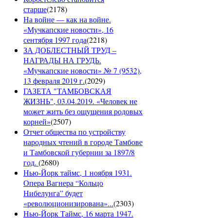
старше
(
2178
)
На войне — как на войне.
«Мучкапские новости», 16
сентября 1997 года
(
2218
)
ЗА ДОБЛЕСТНЫЙ ТРУД –
НАГРАДЫ НА ГРУДЬ.
«Мучкапские новости» № 7 (9532),
13 февраля 2019 г.
(
2029
)
ГАЗЕТА "ТАМБОВСКАЯ
ЖИЗНЬ", 03.04.2019. «Человек не
может жить без ощущения родовых
корней»
(
2507
)
Отчет общества по устройству
народных чтений в городе Тамбове
и Тамбовской губернии за 1897/8
год.
(
2680
)
Нью-Йорк таймс, 1 ноября 1931.
Опера Вагнера “Кольцо
Нибелунга” будет
«революционизирована»...
(
2303
)
Нью-Йорк Таймс, 16 марта 1947.