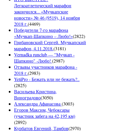
Легкоатлетический марафон
закончился... «Мучкапские
новости» № 46 (9519), 14 ноября
2018 г.
(
4469
)
Победители 7-го марафона
«Мучкап-Шапкино – Любо!»
(
2822
)
Грибановский Сергей. Мучкапский
марафон, 4.11.2018.
(
3181
)
Vernadka runclub — "Мучкап -
Шапкино" -Любо!
(
2987
)
Отзывы участников марафона -
2018 г.
(
2983
)
YetiPro - Бежать или не бежать?..
(
2825
)
Васильева Кристина,
Виноградово
(
3050
)
Александра Афанасова
(
3003
)
Егоров Максим, Чебоксары
(участник забега на 42,195 км)
(
2892
)
Курбатов Евгений, Тамбов
(
2970
)