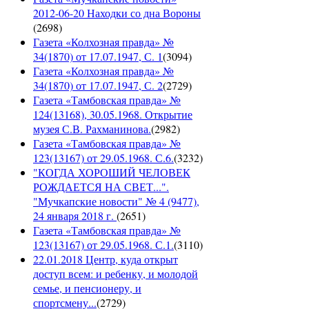
2012-06-20 Находки со дна Вороны
(
2698
)
Газета «Колхозная правда» №
34(1870) от 17.07.1947, С. 1
(
3094
)
Газета «Колхозная правда» №
34(1870) от 17.07.1947, С. 2
(
2729
)
Газета «Тамбовская правда» №
124(13168), 30.05.1968. Открытие
музея С.В. Рахманинова.
(
2982
)
Газета «Тамбовская правда» №
123(13167) от 29.05.1968. С.6.
(
3232
)
"КОГДА ХОРОШИЙ ЧЕЛОВЕК
РОЖДАЕТСЯ НА СВЕТ...".
"Мучкапские новости" № 4 (9477),
24 января 2018 г.
(
2651
)
Газета «Тамбовская правда» №
123(13167) от 29.05.1968. С.1.
(
3110
)
22.01.2018 Центр, куда открыт
доступ всем: и ребенку, и молодой
семье, и пенсионеру, и
спортсмену...
(
2729
)