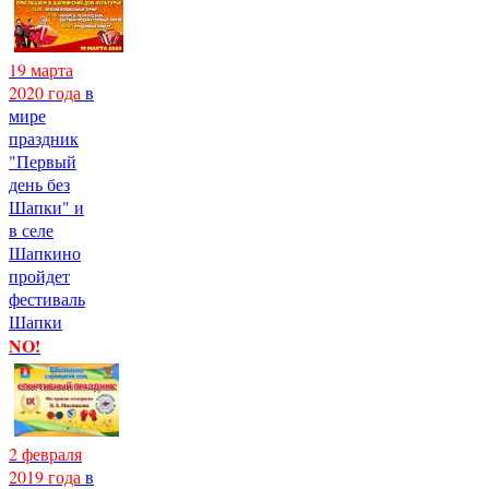
19 марта
2020 года
в
мире
праздник
"Первый
день без
Шапки" и
в селе
Шапкино
пройдет
фестиваль
Шапки
NO!
2 февраля
2019 года
в