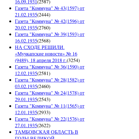
16.09.1931
(
2587
)
Газета "Коммуна" № 43(1597) от
21.02.1935
(
2444
)
Газета "Коммуна" № 42(1596) от
20.02.1935
(
2760
)
Газета "Коммуна" № 39(1593) от
16.02.1935
(
2568
)
НА СХОДЕ РЕШИЛИ.
«Мучкапские новости» № 16
(9489), 18 апреля 2018 г.
(
3254
)
Газета "Коммуна" № 36(1590) от
12.02.1935
(
2581
)
Газета "Коммуна" № 28(1582) от
03.02.1935
(
2460
)
Газета "Коммуна" № 24(1578) от
29.01.1935
(
2543
)
Газета "Коммуна" № 11(1565) от
12.01.1935
(
2933
)
Газета "Коммуна" № 22(1576) от
27.01.1935
(
2622
)
ТАМБОВСКАЯ ОБЛАСТЬ В
ГОДЫ ВЕЛИКОЙ