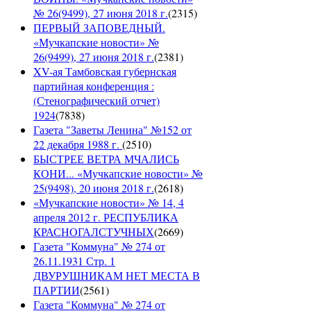
№ 26(9499), 27 июня 2018 г.
(
2315
)
ПЕРВЫЙ ЗАПОВЕДНЫЙ.
«Мучкапские новости» №
26(9499), 27 июня 2018 г.
(
2381
)
XV-ая Тамбовская губернская
партийная конференция :
(Стенографический отчет)
1924
(
7838
)
Газета "Заветы Ленина" №152 от
22 декабря 1988 г.
(
2510
)
БЫСТРЕЕ ВЕТРА МЧАЛИСЬ
КОНИ... «Мучкапские новости» №
25(9498), 20 июня 2018 г.
(
2618
)
«Мучкапские новости» № 14, 4
апреля 2012 г. РЕСПУБЛИКА
КРАСНОГАЛСТУЧНЫХ
(
2669
)
Газета "Коммуна" № 274 от
26.11.1931 Стр. 1
ДВУРУШНИКАМ НЕТ МЕСТА В
ПАРТИИ
(
2561
)
Газета "Коммуна" № 274 от