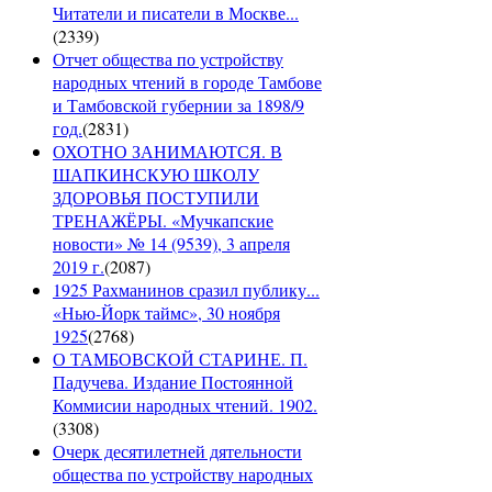
Читатели и писатели в Москве...
(
2339
)
Отчет общества по устройству
народных чтений в городе Тамбове
и Тамбовской губернии за 1898/9
год.
(
2831
)
ОХОТНО ЗАНИМАЮТСЯ. В
ШАПКИНСКУЮ ШКОЛУ
ЗДОРОВЬЯ ПОСТУПИЛИ
ТРЕНАЖЁРЫ. «Мучкапские
новости» № 14 (9539), 3 апреля
2019 г.
(
2087
)
1925 Рахманинов сразил публику...
«Нью-Йорк таймс», 30 ноября
1925
(
2768
)
О ТАМБОВСКОЙ СТАРИНЕ. П.
Падучева. Издание Постоянной
Коммисии народных чтений. 1902.
(
3308
)
Очерк десятилетней дятельности
общества по устройству народных