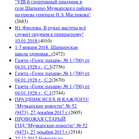
"VIII-й спортивный праздник в
селе Шапкино Мучкапского района
на призы генерала Н.А.Масликова"
(
2683
)
Ю. Фролова. В руках мастера всё
служит орудием к прекрасному!
10.01.2018.
(
4010
)
1-7 января 2018. Шапкинская
школа здоровья...
(
2472
)
Газета «Голос пахаря» № 1 (700) от
04.01.1928 г., С.3
(
2756
)
Газета «Голос пахаря» № 1 (700) от
04.01.1928 г., С.2
(
2670
)
Газета «Голос пахаря» № 1 (700) от
04.01.1928 г., С.1
(
2744
)
ПРАЗДНИК ВСЕХ И КАЖДОГО!
"Мучкапские новости" № 52
(9473), 27 декабря 2017 г.
(
2605
)
ПРОВОЖАЯ СТАРЫЙ
ГОД."Мучкапские новости" № 52
(9473), 27 декабря 2017 г.
(
2518
)
22.12.2017 Новости из