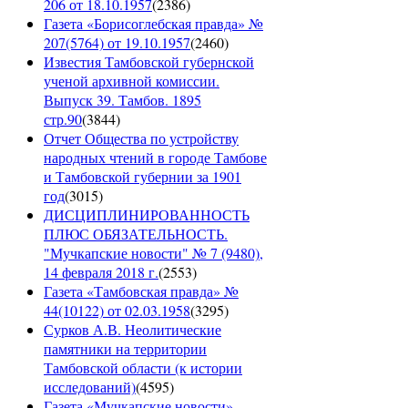
206 от 18.10.1957
(
2386
)
Газета «Борисоглебская правда» №
207(5764) от 19.10.1957
(
2460
)
Известия Тамбовской губернской
ученой архивной комиссии.
Выпуск 39. Тамбов. 1895
стр.90
(
3844
)
Отчет Общества по устройству
народных чтений в городе Тамбове
и Тамбовской губернии за 1901
год
(
3015
)
ДИСЦИПЛИНИРОВАННОСТЬ
ПЛЮС ОБЯЗАТЕЛЬНОСТЬ.
"Мучкапские новости" № 7 (9480),
14 февраля 2018 г.
(
2553
)
Газета «Тамбовская правда» №
44(10122) от 02.03.1958
(
3295
)
Сурков А.В. Неолитические
памятники на территории
Тамбовской области (к истории
исследований)
(
4595
)
Газета «Мучкапские новости»