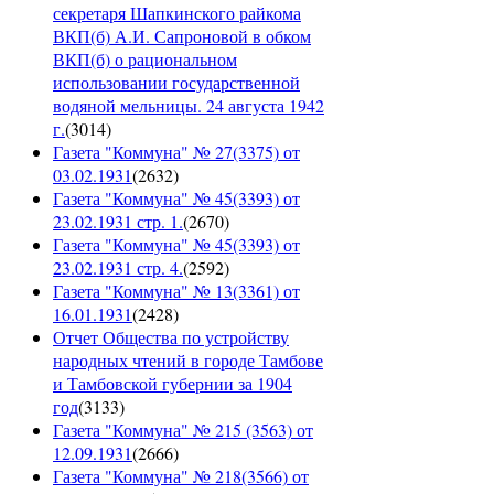
секретаря Шапкинского райкома
ВКП(б) А.И. Сапроновой в обком
ВКП(б) о рациональном
использовании государственной
водяной мельницы. 24 августа 1942
г.
(
3014
)
Газета "Коммуна" № 27(3375) от
03.02.1931
(
2632
)
Газета "Коммуна" № 45(3393) от
23.02.1931 стр. 1.
(
2670
)
Газета "Коммуна" № 45(3393) от
23.02.1931 стр. 4.
(
2592
)
Газета "Коммуна" № 13(3361) от
16.01.1931
(
2428
)
Отчет Общества по устройству
народных чтений в городе Тамбове
и Тамбовской губернии за 1904
год
(
3133
)
Газета "Коммуна" № 215 (3563) от
12.09.1931
(
2666
)
Газета "Коммуна" № 218(3566) от