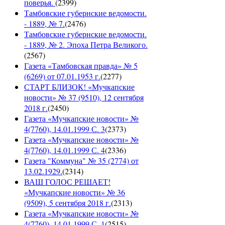
поверья.
(
2399
)
Тамбовские губернские ведомости.
- 1889, № 7.
(
2476
)
Тамбовские губернские ведомости.
- 1889, № 2. Эпоха Петра Великого.
(
2567
)
Газета «Тамбовская правда» № 5
(6269) от 07.01.1953 г.
(
2277
)
СТАРТ БЛИЗОК! «Мучкапские
новости» № 37 (9510), 12 сентября
2018 г.
(
2450
)
Газета «Мучкапские новости» №
4(7760), 14.01.1999 С. 3
(
2373
)
Газета «Мучкапские новости» №
4(7760), 14.01.1999 С. 4
(
2336
)
Газета "Коммуна" № 35 (2774) от
13.02.1929.
(
2314
)
ВАШ ГОЛОС РЕШАЕТ!
«Мучкапские новости» № 36
(9509), 5 сентября 2018 г.
(
2313
)
Газета «Мучкапские новости» №
4(7760), 14.01.1999 С. 1
(
2515
)