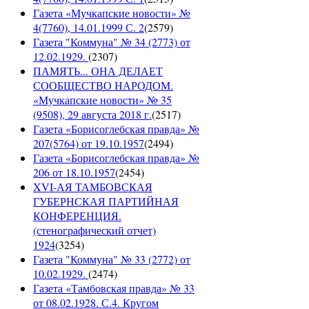
Газета «Мучкапские новости» №
4(7760), 14.01.1999 С. 2
(
2579
)
Газета "Коммуна" № 34 (2773) от
12.02.1929.
(
2307
)
ПАМЯТЬ... ОНА ДЕЛАЕТ
СООБЩЕСТВО НАРОДОМ.
«Мучкапские новости» № 35
(9508), 29 августа 2018 г.
(
2517
)
Газета «Борисоглебская правда» №
207(5764) от 19.10.1957
(
2494
)
Газета «Борисоглебская правда» №
206 от 18.10.1957
(
2454
)
XVI-АЯ ТАМБОВСКАЯ
ГУБЕРНСКАЯ ПАРТИЙНАЯ
КОНФЕРЕНЦИЯ.
(стенографический отчет)
1924
(
3254
)
Газета "Коммуна" № 33 (2772) от
10.02.1929.
(
2474
)
Газета «Тамбовская правда» № 33
от 08.02.1928. С.4. Кругом