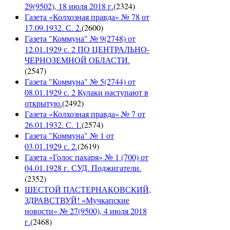
29(9502), 18 июля 2018 г.
(
2324
)
Газета «Колхозная правда» № 78 от
17.09.1932. С. 2.
(
2600
)
Газета "Коммуна" № 9(2748) от
12.01.1929 с. 2 ПО ЦЕНТРАЛЬНО-
ЧЕРНОЗЕМНОЙ ОБЛАСТИ.
(
2547
)
Газета "Коммуна" № 5(2744) от
08.01.1929 с. 2 Кулаки наступают в
открытую.
(
2492
)
Газета «Колхозная правда» № 7 от
26.01.1932. С. 1.
(
2574
)
Газета "Коммуна" № 1 от
03.01.1929 с. 2.
(
2619
)
Газета «Голос пахаря» № 1 (700) от
04.01.1928 г. СУД. Поджигатели.
(
2352
)
ШЕСТОЙ ПАСТЕРНАКОВСКИЙ,
ЗДРАВСТВУЙ! «Мучкапские
новости» № 27(9500), 4 июля 2018
г.
(
2468
)