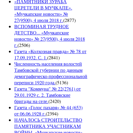
«ПАМЯТНИКИ ЗУРАБА
ЦЕРЕТЕЛИ В МУЧКАПЕ».
«Мучкапские новости» №
27(9500), 4 июля 2018 г.
(
2877
)
ВСПОМИНАЯ ТРУДНОЕ
ДЕТСТВО... «Мучкапские
новости» № 27(9500), 4 июля 2018
г.
(
2506
)
Газета «Колхозная правда» № 78 от
17.09.1932. С. 1.
(
2841
)
Численность населения волостей
Тамбовской губернии по данным
демографическо-профессиональной
переписи 1920 года.
(
5136
)
Газета "Коммуна" № 22(2761) от
29.01.1929 с. 2. Тамбовские
бригады на селе.
(
2420
)
Газета «Голос пахаря» № 44 (653)
от 06.06.1928 г.
(
2394
)
НАЧАЛОСЬ СТРОИТЕЛЬСТВО
ПАМЯТНИКА УЧАСТНИКАМ
ВОЙНЫ. «Мучкапские новости»