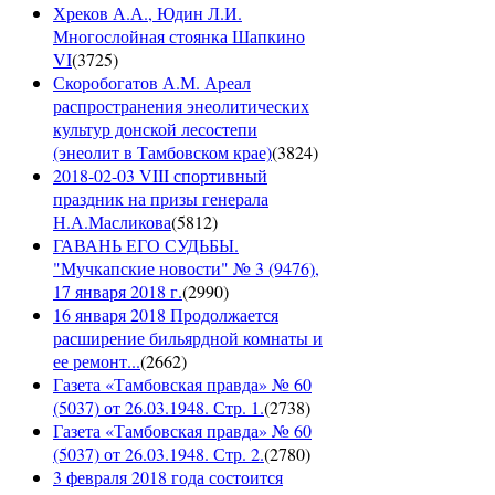
Хреков А.А., Юдин Л.И.
Многослойная стоянка Шапкино
VI
(
3725
)
Скоробогатов А.М. Ареал
распространения энеолитических
культур донской лесостепи
(энеолит в Тамбовском крае)
(
3824
)
2018-02-03 VIII спортивный
праздник на призы генерала
Н.А.Масликова
(
5812
)
ГАВАНЬ ЕГО СУДЬБЫ.
"Мучкапские новости" № 3 (9476),
17 января 2018 г.
(
2990
)
16 января 2018 Продолжается
расширение бильярдной комнаты и
ее ремонт...
(
2662
)
Газета «Тамбовская правда» № 60
(5037) от 26.03.1948. Стр. 1.
(
2738
)
Газета «Тамбовская правда» № 60
(5037) от 26.03.1948. Стр. 2.
(
2780
)
3 февраля 2018 года состоится