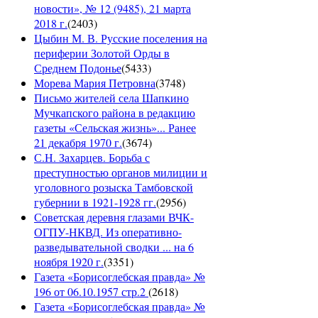
новости», № 12 (9485), 21 марта
2018 г.
(
2403
)
Цыбин М. В. Русские поселения на
периферии Золотой Орды в
Среднем Подонье
(
5433
)
Морева Мария Петровна
(
3748
)
Письмо жителей села Шапкино
Мучкапского района в редакцию
газеты «Сельская жизнь»... Ранее
21 декабря 1970 г.
(
3674
)
С.Н. Захарцев. Борьба с
преступностью органов милиции и
уголовного розыска Тамбовской
губернии в 1921-1928 гг.
(
2956
)
Советская деревня глазами ВЧК-
ОГПУ-НКВД. Из оперативно-
разведывательной сводки ... на 6
ноября 1920 г.
(
3351
)
Газета «Борисоглебская правда» №
196 от 06.10.1957 стр.2
(
2618
)
Газета «Борисоглебская правда» №