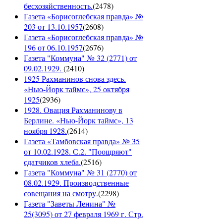
бесхозяйственность.
(
2478
)
Газета «Борисоглебская правда» №
203 от 13.10.1957
(
2608
)
Газета «Борисоглебская правда» №
196 от 06.10.1957
(
2676
)
Газета "Коммуна" № 32 (2771) от
09.02.1929.
(
2410
)
1925 Рахманинов снова здесь.
«Нью-Йорк таймс», 25 октября
1925
(
2936
)
1928. Овация Рахманинову в
Берлине. «Нью-Йорк таймс», 13
ноября 1928.
(
2614
)
Газета «Тамбовская правда» № 35
от 10.02.1928. С.2. "Поощряют"
сдатчиков хлеба.
(
2516
)
Газета "Коммуна" № 31 (2770) от
08.02.1929. Производственные
совещания на смотру.
(
2298
)
Газета "Заветы Ленина" №
25(3095) от 27 февраля 1969 г. Стр.