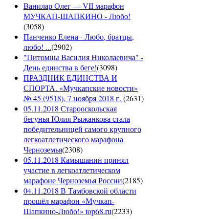
Ванилар Олег — VII марафон
МУЧКАП-ШАПКИНО - Любо!
(
3058
)
Панченко Елена - Любо, братцы,
любо! ...
(
2902
)
"Питомцы Василия Николаевича" -
День единства в беге!
(
3098
)
ПРАЗДНИК ЕДИНСТВА И
СПОРТА. «Мучкапские новости»
№ 45 (9518), 7 ноября 2018 г.
(
2631
)
05.11.2018 Старооскольская
бегунья Юлия Рыжанкова стала
победительницей самого крупного
легкоатлетического марафона
Черноземья
(
2308
)
05.11.2018 Камышанин принял
участие в легкоатлетическом
марафоне Черноземья России
(
2185
)
04.11.2018 В Тамбовской области
прошёл марафон «Мучкап-
Шапкино-Любо!» top68.ru
(
2233
)