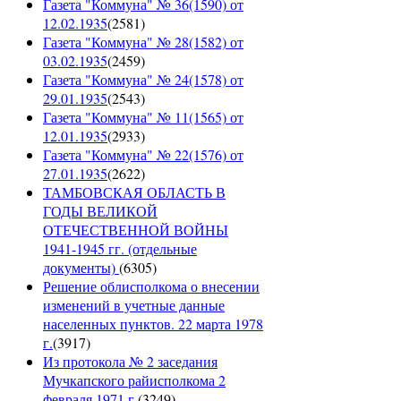
Газета "Коммуна" № 36(1590) от
12.02.1935
(
2581
)
Газета "Коммуна" № 28(1582) от
03.02.1935
(
2459
)
Газета "Коммуна" № 24(1578) от
29.01.1935
(
2543
)
Газета "Коммуна" № 11(1565) от
12.01.1935
(
2933
)
Газета "Коммуна" № 22(1576) от
27.01.1935
(
2622
)
ТАМБОВСКАЯ ОБЛАСТЬ В
ГОДЫ ВЕЛИКОЙ
ОТЕЧЕСТВЕННОЙ ВОЙНЫ
1941-1945 гг. (отдельные
документы)
(
6305
)
Решение облисполкома о внесении
изменений в учетные данные
населенных пунктов. 22 марта 1978
г.
(
3917
)
Из протокола № 2 заседания
Мучкапского райисполкома 2
февраля 1971 г.
(
3249
)