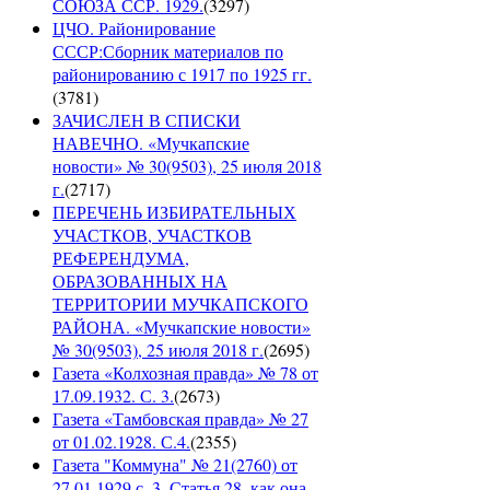
СОЮЗА ССР. 1929.
(
3297
)
ЦЧО. Районирование
СССР:Сборник материалов по
районированию с 1917 по 1925 гг.
(
3781
)
ЗАЧИСЛЕН В СПИСКИ
НАВЕЧНО. «Мучкапские
новости» № 30(9503), 25 июля 2018
г.
(
2717
)
ПЕРЕЧЕНЬ ИЗБИРАТЕЛЬНЫХ
УЧАСТКОВ, УЧАСТКОВ
РЕФЕРЕНДУМА,
ОБРАЗОВАННЫХ НА
ТЕРРИТОРИИ МУЧКАПСКОГО
РАЙОНА. «Мучкапские новости»
№ 30(9503), 25 июля 2018 г.
(
2695
)
Газета «Колхозная правда» № 78 от
17.09.1932. С. 3.
(
2673
)
Газета «Тамбовская правда» № 27
от 01.02.1928. С.4.
(
2355
)
Газета "Коммуна" № 21(2760) от
27.01.1929 с. 3. Статья 28, как она