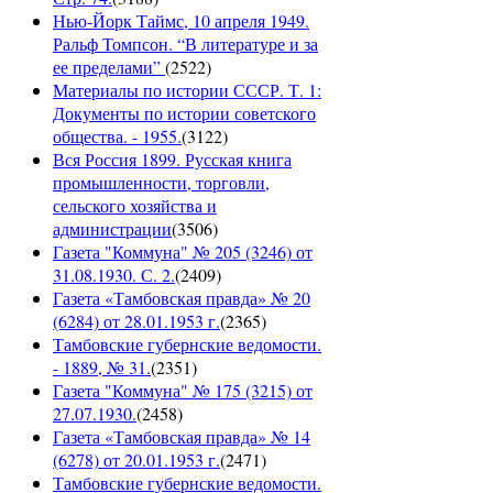
Нью-Йорк Таймс, 10 апреля 1949.
Ральф Томпсон. “В литературе и за
ее пределами”
(
2522
)
Материалы по истории СССР. Т. 1:
Документы по истории советского
общества. - 1955.
(
3122
)
Вся Россия 1899. Русская книга
промышленности, торговли,
сельского хозяйства и
администрации
(
3506
)
Газета "Коммуна" № 205 (3246) от
31.08.1930. С. 2.
(
2409
)
Газета «Тамбовская правда» № 20
(6284) от 28.01.1953 г.
(
2365
)
Тамбовские губернские ведомости.
- 1889, № 31.
(
2351
)
Газета "Коммуна" № 175 (3215) от
27.07.1930.
(
2458
)
Газета «Тамбовская правда» № 14
(6278) от 20.01.1953 г.
(
2471
)
Тамбовские губернские ведомости.