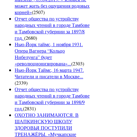
может жить без ощущения родовых
корней»
(
2507
)
Отчет общества по устройству
народных чтений в городе Тамбове
и Тамбовской губернии за 1897/8
год.
(
2680
)
Нью-Йорк таймс, 1 ноября 1931.
Опера Вагнера “Кольцо
Нибелунга” будет
«революционизирована»...
(
2303
)
Нью-Йорк Таймс, 16 марта 1947.
Читатели и писатели в Москве...
(
2339
)
Отчет общества по устройству
народных чтений в городе Тамбове
и Тамбовской губернии за 1898/9
год.
(
2831
)
ОХОТНО ЗАНИМАЮТСЯ. В
ШАПКИНСКУЮ ШКОЛУ
ЗДОРОВЬЯ ПОСТУПИЛИ
ТРЕНАЖЁРЫ. «Мучкапские