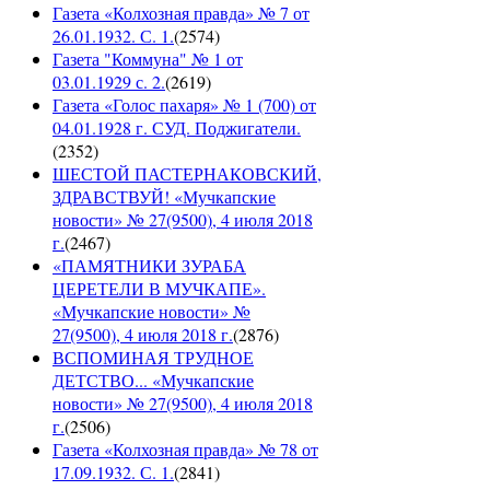
Газета «Колхозная правда» № 7 от
26.01.1932. С. 1.
(
2574
)
Газета "Коммуна" № 1 от
03.01.1929 с. 2.
(
2619
)
Газета «Голос пахаря» № 1 (700) от
04.01.1928 г. СУД. Поджигатели.
(
2352
)
ШЕСТОЙ ПАСТЕРНАКОВСКИЙ,
ЗДРАВСТВУЙ! «Мучкапские
новости» № 27(9500), 4 июля 2018
г.
(
2467
)
«ПАМЯТНИКИ ЗУРАБА
ЦЕРЕТЕЛИ В МУЧКАПЕ».
«Мучкапские новости» №
27(9500), 4 июля 2018 г.
(
2876
)
ВСПОМИНАЯ ТРУДНОЕ
ДЕТСТВО... «Мучкапские
новости» № 27(9500), 4 июля 2018
г.
(
2506
)
Газета «Колхозная правда» № 78 от
17.09.1932. С. 1.
(
2841
)