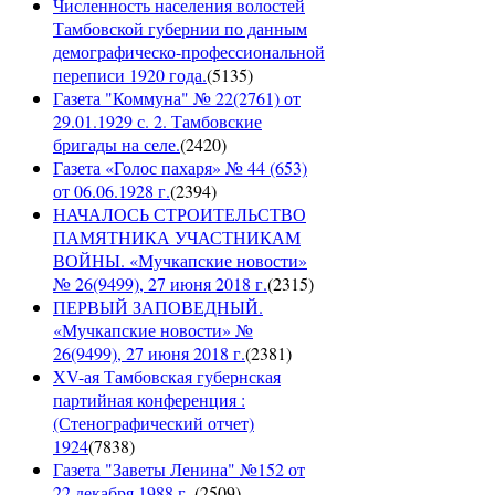
Численность населения волостей
Тамбовской губернии по данным
демографическо-профессиональной
переписи 1920 года.
(
5135
)
Газета "Коммуна" № 22(2761) от
29.01.1929 с. 2. Тамбовские
бригады на селе.
(
2420
)
Газета «Голос пахаря» № 44 (653)
от 06.06.1928 г.
(
2394
)
НАЧАЛОСЬ СТРОИТЕЛЬСТВО
ПАМЯТНИКА УЧАСТНИКАМ
ВОЙНЫ. «Мучкапские новости»
№ 26(9499), 27 июня 2018 г.
(
2315
)
ПЕРВЫЙ ЗАПОВЕДНЫЙ.
«Мучкапские новости» №
26(9499), 27 июня 2018 г.
(
2381
)
XV-ая Тамбовская губернская
партийная конференция :
(Стенографический отчет)
1924
(
7838
)
Газета "Заветы Ленина" №152 от
22 декабря 1988 г.
(
2509
)