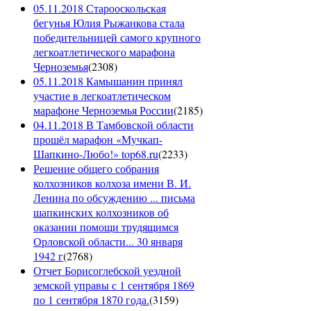
05.11.2018 Старооскольская
бегунья Юлия Рыжанкова стала
победительницей самого крупного
легкоатлетического марафона
Черноземья
(
2308
)
05.11.2018 Камышанин принял
участие в легкоатлетическом
марафоне Черноземья России
(
2185
)
04.11.2018 В Тамбовской области
прошёл марафон «Мучкап-
Шапкино-Любо!» top68.ru
(
2233
)
Решение общего собрания
колхозников колхоза имени В. И.
Ленина по обсуждению ... письма
шапкинских колхозников об
оказании помощи трудящимся
Орловской области... 30 января
1942 г
(
2768
)
Отчет Борисоглебской уездной
земской управы с 1 сентября 1869
по 1 сентября 1870 года.
(
3159
)