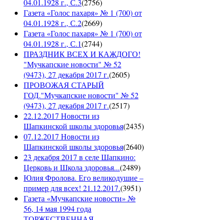
04.01.1928 г., С.3
(
2756
)
Газета «Голос пахаря» № 1 (700) от
04.01.1928 г., С.2
(
2669
)
Газета «Голос пахаря» № 1 (700) от
04.01.1928 г., С.1
(
2744
)
ПРАЗДНИК ВСЕХ И КАЖДОГО!
"Мучкапские новости" № 52
(9473), 27 декабря 2017 г.
(
2605
)
ПРОВОЖАЯ СТАРЫЙ
ГОД."Мучкапские новости" № 52
(9473), 27 декабря 2017 г.
(
2517
)
22.12.2017 Новости из
Шапкинской школы здоровья
(
2435
)
07.12.2017 Новости из
Шапкинской школы здоровья
(
2640
)
23 декабря 2017 в селе Шапкино:
Церковь и Школа здоровья...
(
2489
)
Юлия Фролова. Его великодушие –
пример для всех! 21.12.2017.
(
3951
)
Газета «Мучкапские новости» №
56, 14 мая 1994 года
ТОРЖЕСТВЕННАЯ