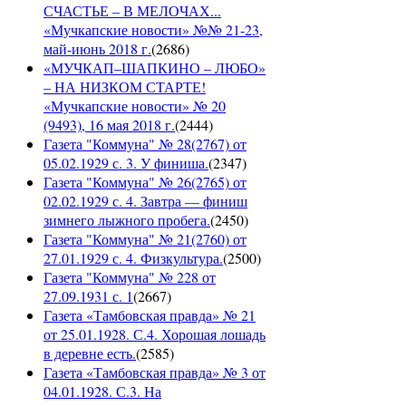
СЧАСТЬЕ – В МЕЛОЧАХ...
«Мучкапские новости» №№ 21-23,
май-июнь 2018 г.
(
2686
)
«МУЧКАП–ШАПКИНО – ЛЮБО»
– НА НИЗКОМ СТАРТЕ!
«Мучкапские новости» № 20
(9493), 16 мая 2018 г.
(
2444
)
Газета "Коммуна" № 28(2767) от
05.02.1929 с. 3. У финиша.
(
2347
)
Газета "Коммуна" № 26(2765) от
02.02.1929 с. 4. Завтра — финиш
зимнего лыжного пробега.
(
2450
)
Газета "Коммуна" № 21(2760) от
27.01.1929 с. 4. Физкультура.
(
2500
)
Газета "Коммуна" № 228 от
27.09.1931 с. 1
(
2667
)
Газета «Тамбовская правда» № 21
от 25.01.1928. С.4. Хорошая лошадь
в деревне есть.
(
2585
)
Газета «Тамбовская правда» № 3 от
04.01.1928. С.3. На