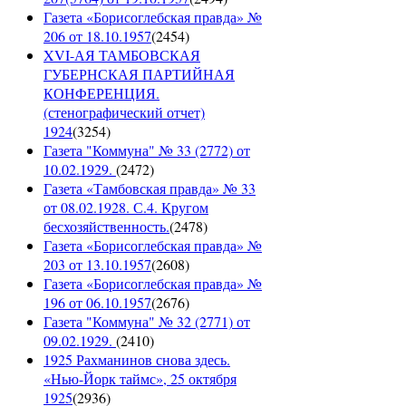
Газета «Борисоглебская правда» №
206 от 18.10.1957
(
2454
)
XVI-АЯ ТАМБОВСКАЯ
ГУБЕРНСКАЯ ПАРТИЙНАЯ
КОНФЕРЕНЦИЯ.
(стенографический отчет)
1924
(
3254
)
Газета "Коммуна" № 33 (2772) от
10.02.1929.
(
2472
)
Газета «Тамбовская правда» № 33
от 08.02.1928. С.4. Кругом
бесхозяйственность.
(
2478
)
Газета «Борисоглебская правда» №
203 от 13.10.1957
(
2608
)
Газета «Борисоглебская правда» №
196 от 06.10.1957
(
2676
)
Газета "Коммуна" № 32 (2771) от
09.02.1929.
(
2410
)
1925 Рахманинов снова здесь.
«Нью-Йорк таймс», 25 октября
1925
(
2936
)