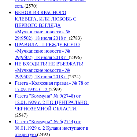
есть.
(
2570
)
ВЕНОК ИЗ КРАСНОГО
КЛЕВЕРА, ИЛИ ЛЮБОВЬ С
ПЕРВОГО ВЗГЛЯДА
«Мучкапские новости» №
29(9502), 18 июля 2018 г.
(
2783
)
ПРАВИЛА - ПРЕЖДЕ ВСЕГО
«Мучкапские новости» №
29(9502), 18 июля 2018 г.
(
2396
)
НЕ ВХОДИТЬ! НЕ ВЪЕЗЖАТЬ!
«Мучкапские новости» №
29(9502), 18 июля 2018 г.
(
2324
)
Газета «Колхозная правда» № 78 от
17.09.1932. С. 2.
(
2599
)
Газета "Коммуна" № 9(2748) от
12.01.1929 с. 2 ПО ЦЕНТРАЛЬНО-
ЧЕРНОЗЕМНОЙ ОБЛАСТИ.
(
2547
)
Газета "Коммуна" № 5(2744) от
08.01.1929 с. 2 Кулаки наступают в
открытую.
(
2492
)