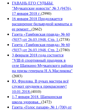
ГАВАНЬ ЕГО СУДЬБЫ.
"Мучкапские новости" № 3 (9476),
17 января 2018 г.
(
2990
)
16 января 2018 Продолжается
расширение бильярдной комнаты и
ее ремонт...
(
2662
)
Газета «Тамбовская правда» № 60
(5037) от 26.03.1948. Стр. 1.
(
2738
)
Газета «Тамбовская правда» № 60
(5037) от 26.03.1948. Стр. 2.
(
2780
)
3 февраля 2018 года состоится
"VIII-й спортивный праздник в
селе Шапкино Мучкапского района
на призы генерала Н.А.Масликова"
(
2683
)
Ю. Фролова. В руках мастера всё
служит орудием к прекрасному!
10.01.2018.
(
4010
)
1-7 января 2018. Шапкинская
школа здоровья...
(
2472
)
Газета «Голос пахаря» № 1 (700) от