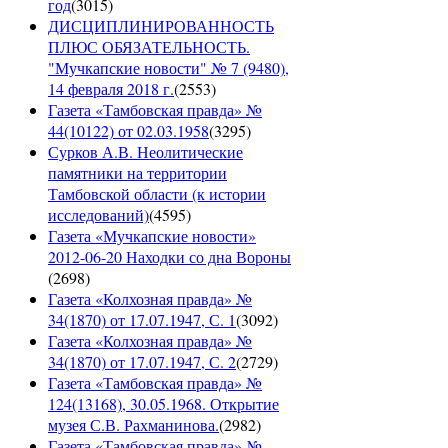
год
(
3015
)
ДИСЦИПЛИНИРОВАННОСТЬ
ПЛЮС ОБЯЗАТЕЛЬНОСТЬ.
"Мучкапские новости" № 7 (9480),
14 февраля 2018 г.
(
2553
)
Газета «Тамбовская правда» №
44(10122) от 02.03.1958
(
3295
)
Сурков А.В. Неолитические
памятники на территории
Тамбовской области (к истории
исследований)
(
4595
)
Газета «Мучкапские новости»
2012-06-20 Находки со дна Вороны
(
2698
)
Газета «Колхозная правда» №
34(1870) от 17.07.1947, С. 1
(
3092
)
Газета «Колхозная правда» №
34(1870) от 17.07.1947, С. 2
(
2729
)
Газета «Тамбовская правда» №
124(13168), 30.05.1968. Открытие
музея С.В. Рахманинова.
(
2982
)
Газета «Тамбовская правда» №