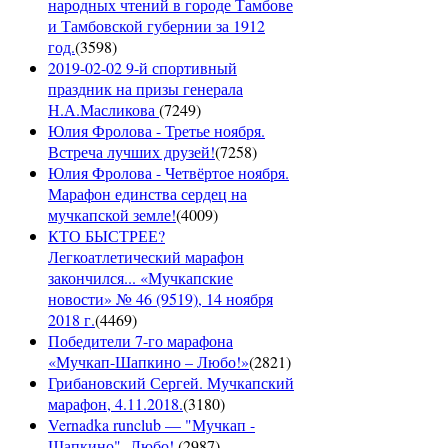
народных чтений в городе Тамбове
и Тамбовской губернии за 1912
год.
(
3598
)
2019-02-02 9-й спортивный
праздник на призы генерала
Н.А.Масликова
(
7249
)
Юлия Фролова - Третье ноября.
Встреча лучших друзей!
(
7258
)
Юлия Фролова - Четвёртое ноября.
Марафон единства сердец на
мучкапской земле!
(
4009
)
КТО БЫСТРЕЕ?
Легкоатлетический марафон
закончился... «Мучкапские
новости» № 46 (9519), 14 ноября
2018 г.
(
4469
)
Победители 7-го марафона
«Мучкап-Шапкино – Любо!»
(
2821
)
Грибановский Сергей. Мучкапский
марафон, 4.11.2018.
(
3180
)
Vernadka runclub — "Мучкап -
Шапкино" -Любо!
(
2987
)