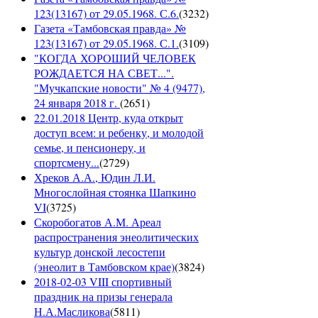
123(13167) от 29.05.1968. С.6.
(
3232
)
Газета «Тамбовская правда» №
123(13167) от 29.05.1968. С.1.
(
3109
)
"КОГДА ХОРОШИЙ ЧЕЛОВЕК
РОЖДАЕТСЯ НА СВЕТ...".
"Мучкапские новости" № 4 (9477),
24 января 2018 г.
(
2651
)
22.01.2018 Центр, куда открыт
доступ всем: и ребенку, и молодой
семье, и пенсионеру, и
спортсмену...
(
2729
)
Хреков А.А., Юдин Л.И.
Многослойная стоянка Шапкино
VI
(
3725
)
Скоробогатов А.М. Ареал
распространения энеолитических
культур донской лесостепи
(энеолит в Тамбовском крае)
(
3824
)
2018-02-03 VIII спортивный
праздник на призы генерала
Н.А.Масликова
(
5811
)