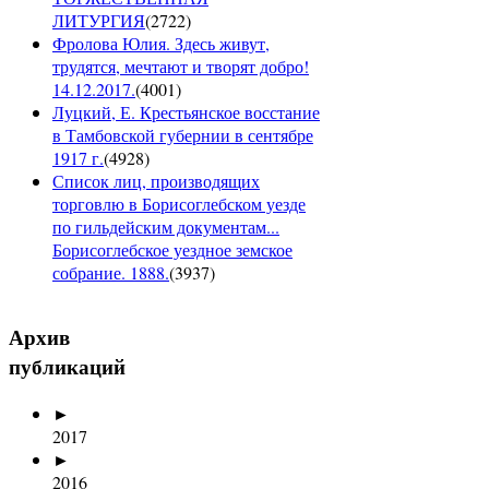
ЛИТУРГИЯ
(
2722
)
Фролова Юлия. Здесь живут,
трудятся, мечтают и творят добро!
14.12.2017.
(
4001
)
Луцкий, Е. Крестьянское восстание
в Тамбовской губернии в сентябре
1917 г.
(
4928
)
Список лиц, производящих
торговлю в Борисоглебском уезде
по гильдейским документам...
Борисоглебское уездное земское
собрание. 1888.
(
3937
)
Архив
публикаций
►
2017
►
2016