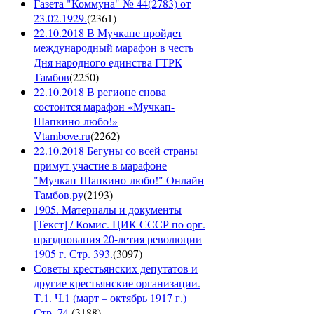
Газета "Коммуна" № 44(2783) от
23.02.1929.
(
2361
)
22.10.2018 В Мучкапе пройдет
международный марафон в честь
Дня народного единства ГТРК
Тамбов
(
2250
)
22.10.2018 В регионе снова
состоится марафон «Мучкап-
Шапкино-любо!»
Vtambove.ru
(
2262
)
22.10.2018 Бегуны со всей страны
примут участие в марафоне
"Мучкап-Шапкино-любо!" Онлайн
Тамбов.ру
(
2193
)
1905. Материалы и документы
[Текст] / Комис. ЦИК СССР по орг.
празднования 20-летия революции
1905 г. Стр. 393.
(
3097
)
Советы крестьянских депутатов и
другие крестьянские организации.
Т.1. Ч.1 (март – октябрь 1917 г.)
Стр. 74.
(
3188
)