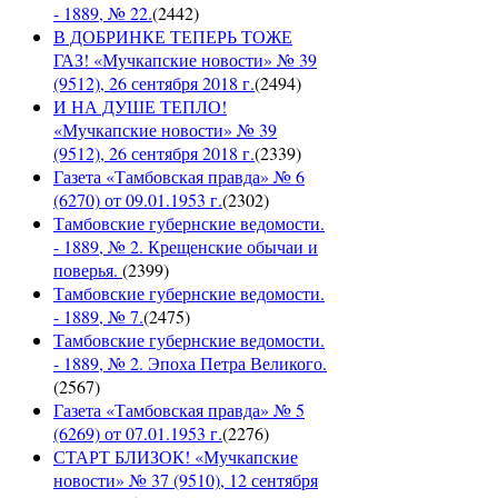
- 1889, № 22.
(
2442
)
В ДОБРИНКЕ ТЕПЕРЬ ТОЖЕ
ГАЗ! «Мучкапские новости» № 39
(9512), 26 сентября 2018 г.
(
2494
)
И НА ДУШЕ ТЕПЛО!
«Мучкапские новости» № 39
(9512), 26 сентября 2018 г.
(
2339
)
Газета «Тамбовская правда» № 6
(6270) от 09.01.1953 г.
(
2302
)
Тамбовские губернские ведомости.
- 1889, № 2. Крещенские обычаи и
поверья.
(
2399
)
Тамбовские губернские ведомости.
- 1889, № 7.
(
2475
)
Тамбовские губернские ведомости.
- 1889, № 2. Эпоха Петра Великого.
(
2567
)
Газета «Тамбовская правда» № 5
(6269) от 07.01.1953 г.
(
2276
)
СТАРТ БЛИЗОК! «Мучкапские
новости» № 37 (9510), 12 сентября