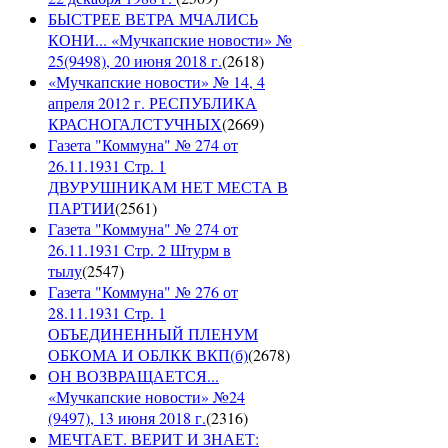
БЫСТРЕЕ ВЕТРА МЧАЛИСЬ
КОНИ... «Мучкапские новости» №
25(9498), 20 июня 2018 г.
(
2618
)
«Мучкапские новости» № 14, 4
апреля 2012 г. РЕСПУБЛИКА
КРАСНОГАЛСТУЧНЫХ
(
2669
)
Газета "Коммуна" № 274 от
26.11.1931 Стр. 1
ДВУРУШНИКАМ НЕТ МЕСТА В
ПАРТИИ
(
2561
)
Газета "Коммуна" № 274 от
26.11.1931 Стр. 2 Штурм в
тылу
(
2547
)
Газета "Коммуна" № 276 от
28.11.1931 Стр. 1
ОБЪЕДИНЕННЫЙ ПЛЕНУМ
ОБКОМА И ОБЛКК ВКП(б)
(
2678
)
ОН ВОЗВРАЩАЕТСЯ...
«Мучкапские новости» №24
(9497), 13 июня 2018 г.
(
2316
)
МЕЧТАЕТ. ВЕРИТ И ЗНАЕТ: