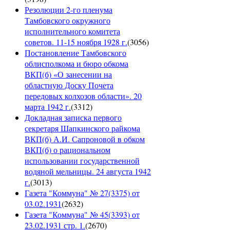
Резолюции 2-го пленума
Тамбовского окружного
исполнительного комитета
советов. 11-15 ноября 1928 г.
(
3056
)
Постановление Тамбовского
облисполкома и бюро обкома
ВКП(б) «О занесении на
областную Доску Почета
передовых колхозов области». 20
марта 1942 г.
(
3312
)
Докладная записка первого
секретаря Шапкинского райкома
ВКП(б) А.И. Сапроновой в обком
ВКП(б) о рациональном
использовании государственной
водяной мельницы. 24 августа 1942
г.
(
3013
)
Газета "Коммуна" № 27(3375) от
03.02.1931
(
2632
)
Газета "Коммуна" № 45(3393) от
23.02.1931 стр. 1.
(
2670
)