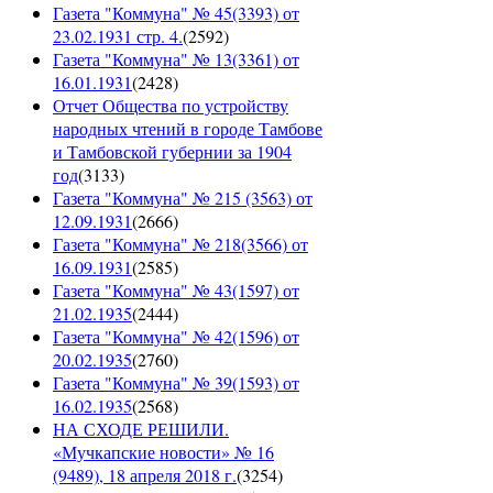
Газета "Коммуна" № 45(3393) от
23.02.1931 стр. 4.
(
2592
)
Газета "Коммуна" № 13(3361) от
16.01.1931
(
2428
)
Отчет Общества по устройству
народных чтений в городе Тамбове
и Тамбовской губернии за 1904
год
(
3133
)
Газета "Коммуна" № 215 (3563) от
12.09.1931
(
2666
)
Газета "Коммуна" № 218(3566) от
16.09.1931
(
2585
)
Газета "Коммуна" № 43(1597) от
21.02.1935
(
2444
)
Газета "Коммуна" № 42(1596) от
20.02.1935
(
2760
)
Газета "Коммуна" № 39(1593) от
16.02.1935
(
2568
)
НА СХОДЕ РЕШИЛИ.
«Мучкапские новости» № 16
(9489), 18 апреля 2018 г.
(
3254
)