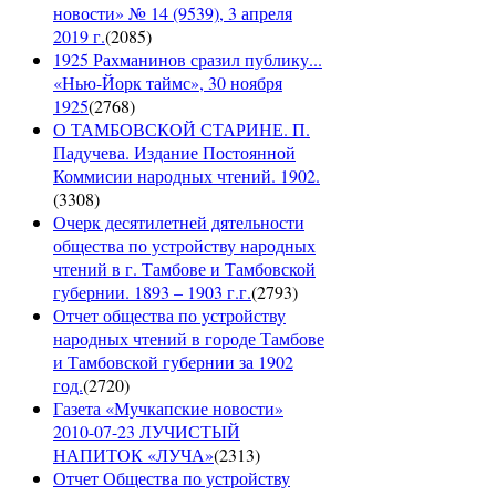
новости» № 14 (9539), 3 апреля
2019 г.
(
2085
)
1925 Рахманинов сразил публику...
«Нью-Йорк таймс», 30 ноября
1925
(
2768
)
О ТАМБОВСКОЙ СТАРИНЕ. П.
Падучева. Издание Постоянной
Коммисии народных чтений. 1902.
(
3308
)
Очерк десятилетней дятельности
общества по устройству народных
чтений в г. Тамбове и Тамбовской
губернии. 1893 – 1903 г.г.
(
2793
)
Отчет общества по устройству
народных чтений в городе Тамбове
и Тамбовской губернии за 1902
год.
(
2720
)
Газета «Мучкапские новости»
2010-07-23 ЛУЧИСТЫЙ
НАПИТОК «ЛУЧА»
(
2313
)
Отчет Общества по устройству