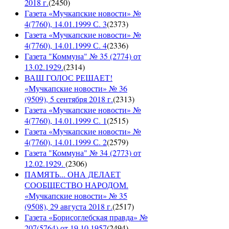
2018 г.
(
2450
)
Газета «Мучкапские новости» №
4(7760), 14.01.1999 С. 3
(
2373
)
Газета «Мучкапские новости» №
4(7760), 14.01.1999 С. 4
(
2336
)
Газета "Коммуна" № 35 (2774) от
13.02.1929.
(
2314
)
ВАШ ГОЛОС РЕШАЕТ!
«Мучкапские новости» № 36
(9509), 5 сентября 2018 г.
(
2313
)
Газета «Мучкапские новости» №
4(7760), 14.01.1999 С. 1
(
2515
)
Газета «Мучкапские новости» №
4(7760), 14.01.1999 С. 2
(
2579
)
Газета "Коммуна" № 34 (2773) от
12.02.1929.
(
2306
)
ПАМЯТЬ... ОНА ДЕЛАЕТ
СООБЩЕСТВО НАРОДОМ.
«Мучкапские новости» № 35
(9508), 29 августа 2018 г.
(
2517
)
Газета «Борисоглебская правда» №
207(5764) от 19.10.1957
(
2494
)