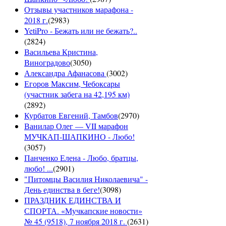
Отзывы участников марафона -
2018 г.
(
2983
)
YetiPro - Бежать или не бежать?..
(
2824
)
Васильева Кристина,
Виноградово
(
3050
)
Александра Афанасова
(
3002
)
Егоров Максим, Чебоксары
(участник забега на 42,195 км)
(
2892
)
Курбатов Евгений, Тамбов
(
2970
)
Ванилар Олег — VII марафон
МУЧКАП-ШАПКИНО - Любо!
(
3057
)
Панченко Елена - Любо, братцы,
любо! ...
(
2901
)
"Питомцы Василия Николаевича" -
День единства в беге!
(
3098
)
ПРАЗДНИК ЕДИНСТВА И
СПОРТА. «Мучкапские новости»
№ 45 (9518), 7 ноября 2018 г.
(
2631
)