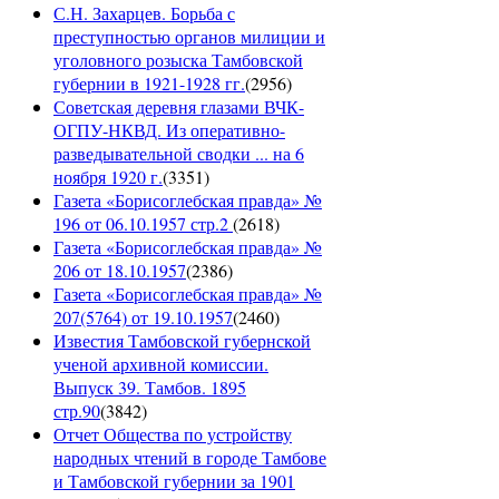
С.Н. Захарцев. Борьба с
преступностью органов милиции и
уголовного розыска Тамбовской
губернии в 1921-1928 гг.
(
2956
)
Советская деревня глазами ВЧК-
ОГПУ-НКВД. Из оперативно-
разведывательной сводки ... на 6
ноября 1920 г.
(
3351
)
Газета «Борисоглебская правда» №
196 от 06.10.1957 стр.2
(
2618
)
Газета «Борисоглебская правда» №
206 от 18.10.1957
(
2386
)
Газета «Борисоглебская правда» №
207(5764) от 19.10.1957
(
2460
)
Известия Тамбовской губернской
ученой архивной комиссии.
Выпуск 39. Тамбов. 1895
стр.90
(
3842
)
Отчет Общества по устройству
народных чтений в городе Тамбове
и Тамбовской губернии за 1901