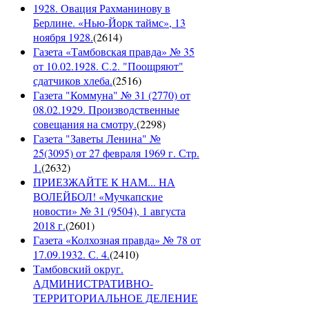
1928. Овация Рахманинову в
Берлине. «Нью-Йорк таймс», 13
ноября 1928.
(
2614
)
Газета «Тамбовская правда» № 35
от 10.02.1928. С.2. "Поощряют"
сдатчиков хлеба.
(
2516
)
Газета "Коммуна" № 31 (2770) от
08.02.1929. Производственные
совещания на смотру.
(
2298
)
Газета "Заветы Ленина" №
25(3095) от 27 февраля 1969 г. Стр.
1.
(
2632
)
ПРИЕЗЖАЙТЕ К НАМ... НА
ВОЛЕЙБОЛ! «Мучкапские
новости» № 31 (9504), 1 августа
2018 г.
(
2601
)
Газета «Колхозная правда» № 78 от
17.09.1932. С. 4.
(
2410
)
Тамбовский округ.
АДМИНИСТРАТИВНО-
ТЕРРИТОРИАЛЬНОЕ ДЕЛЕНИЕ