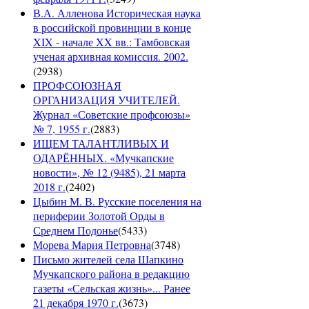
В.А. Алленова Историческая наука
в российской провинции в конце
XIX - начале XX вв.: Тамбовская
ученая архивная комиссия. 2002.
(
2938
)
ПРОФСОЮЗНАЯ
ОРГАНИЗАЦИЯ УЧИТЕЛЕЙ.
Журнал «Советские профсоюзы»
№ 7, 1955 г.
(
2883
)
ИЩЕМ ТАЛАНТЛИВЫХ И
ОДАРЁННЫХ. «Мучкапские
новости», № 12 (9485), 21 марта
2018 г.
(
2402
)
Цыбин М. В. Русские поселения на
периферии Золотой Орды в
Среднем Подонье
(
5433
)
Морева Мария Петровна
(
3748
)
Письмо жителей села Шапкино
Мучкапского района в редакцию
газеты «Сельская жизнь»... Ранее
21 декабря 1970 г.
(
3673
)