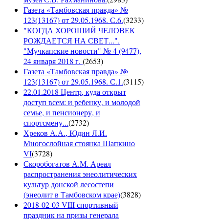
Газета «Тамбовская правда» №
123(13167) от 29.05.1968. С.6.
(
3233
)
"КОГДА ХОРОШИЙ ЧЕЛОВЕК
РОЖДАЕТСЯ НА СВЕТ...".
"Мучкапские новости" № 4 (9477),
24 января 2018 г.
(
2653
)
Газета «Тамбовская правда» №
123(13167) от 29.05.1968. С.1.
(
3115
)
22.01.2018 Центр, куда открыт
доступ всем: и ребенку, и молодой
семье, и пенсионеру, и
спортсмену...
(
2732
)
Хреков А.А., Юдин Л.И.
Многослойная стоянка Шапкино
VI
(
3728
)
Скоробогатов А.М. Ареал
распространения энеолитических
культур донской лесостепи
(энеолит в Тамбовском крае)
(
3828
)
2018-02-03 VIII спортивный
праздник на призы генерала