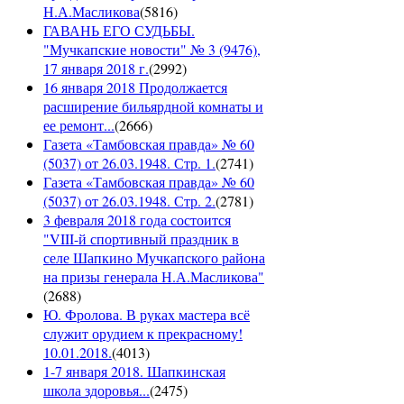
Н.А.Масликова
(
5816
)
ГАВАНЬ ЕГО СУДЬБЫ.
"Мучкапские новости" № 3 (9476),
17 января 2018 г.
(
2992
)
16 января 2018 Продолжается
расширение бильярдной комнаты и
ее ремонт...
(
2666
)
Газета «Тамбовская правда» № 60
(5037) от 26.03.1948. Стр. 1.
(
2741
)
Газета «Тамбовская правда» № 60
(5037) от 26.03.1948. Стр. 2.
(
2781
)
3 февраля 2018 года состоится
"VIII-й спортивный праздник в
селе Шапкино Мучкапского района
на призы генерала Н.А.Масликова"
(
2688
)
Ю. Фролова. В руках мастера всё
служит орудием к прекрасному!
10.01.2018.
(
4013
)
1-7 января 2018. Шапкинская
школа здоровья...
(
2475
)