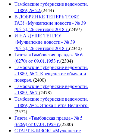
Тамбовские губернские ведомости.
- 1889, № 22.
(
2444
)
В ДОБРИНКЕ ТЕПЕРЬ ТОЖЕ
ГАЗ! «Мучкапские новости» № 39
(9512), 26 сентября 2018 г.
(
2497
)
И НА ДУШЕ ТЕПЛО!
«Мучкапские новости» № 39
(9512), 26 сентября 2018 г.
(
2340
)
Газета «Тамбовская правда» № 6
(6270) от 09.01.1953 г.
(
2304
)
Тамбовские губернские ведомости.
- 1889, № 2. Крещенские обычаи и
поверья.
(
2400
)
Тамбовские губернские ведомости.
- 1889, № 7.
(
2478
)
Тамбовские губернские ведомости.
- 1889, № 2. Эпоха Петра Великого.
(
2572
)
Газета «Тамбовская правда» № 5
(6269) от 07.01.1953 г.
(
2280
)
СТАРТ БЛИЗОК! «Мучкапские