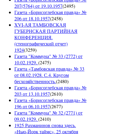
207(5764) от 19.10.1957
(
2495
)
Газета «Борисоглебская правда» №
206 от 18.10.1957
(
2458
)
XVI-АЯ ТАМБОВСКАЯ
ГУБЕРНСКАЯ ПАРТИЙНАЯ
КОНФЕРЕНЦИЯ.
(стенографический отчет)
1924
(
3259
)
Газета "Коммуна" № 33 (2772) от
10.02.1929.
(
2475
)
Газета «Тамбовская правда» № 33
от 08.02.1928. С.4. Кругом
бесхозяйственность.
(
2480
)
Газета «Борисоглебская правда» №
203 от 13.10.1957
(
2610
)
Газета «Борисоглебская правда» №
196 от 06.10.1957
(
2677
)
Газета "Коммуна" № 32 (2771) от
09.02.1929.
(
2410
)
1925 Рахманинов снова здесь.
«Нью-Йорк таймс», 25 октября