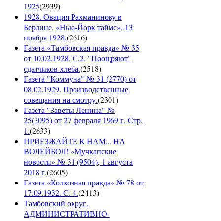
1925
(
2939
)
1928. Овация Рахманинову в
Берлине. «Нью-Йорк таймс», 13
ноября 1928.
(
2616
)
Газета «Тамбовская правда» № 35
от 10.02.1928. С.2. "Поощряют"
сдатчиков хлеба.
(
2518
)
Газета "Коммуна" № 31 (2770) от
08.02.1929. Производственные
совещания на смотру.
(
2301
)
Газета "Заветы Ленина" №
25(3095) от 27 февраля 1969 г. Стр.
1.
(
2633
)
ПРИЕЗЖАЙТЕ К НАМ... НА
ВОЛЕЙБОЛ! «Мучкапские
новости» № 31 (9504), 1 августа
2018 г.
(
2605
)
Газета «Колхозная правда» № 78 от
17.09.1932. С. 4.
(
2413
)
Тамбовский округ.
АДМИНИСТРАТИВНО-