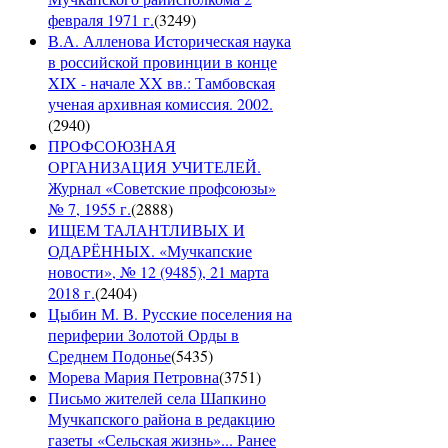
февраля 1971 г.
(
3249
)
В.А. Алленова Историческая наука
в российской провинции в конце
XIX - начале XX вв.: Тамбовская
ученая архивная комиссия. 2002.
(
2940
)
ПРОФСОЮЗНАЯ
ОРГАНИЗАЦИЯ УЧИТЕЛЕЙ.
Журнал «Советские профсоюзы»
№ 7, 1955 г.
(
2888
)
ИЩЕМ ТАЛАНТЛИВЫХ И
ОДАРЁННЫХ. «Мучкапские
новости», № 12 (9485), 21 марта
2018 г.
(
2404
)
Цыбин М. В. Русские поселения на
периферии Золотой Орды в
Среднем Подонье
(
5435
)
Морева Мария Петровна
(
3751
)
Письмо жителей села Шапкино
Мучкапского района в редакцию
газеты «Сельская жизнь»... Ранее