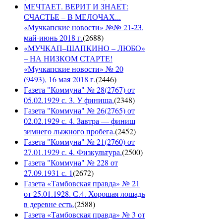
МЕЧТАЕТ. ВЕРИТ И ЗНАЕТ:
СЧАСТЬЕ – В МЕЛОЧАХ...
«Мучкапские новости» №№ 21-23,
май-июнь 2018 г.
(
2688
)
«МУЧКАП–ШАПКИНО – ЛЮБО»
– НА НИЗКОМ СТАРТЕ!
«Мучкапские новости» № 20
(9493), 16 мая 2018 г.
(
2446
)
Газета "Коммуна" № 28(2767) от
05.02.1929 с. 3. У финиша.
(
2348
)
Газета "Коммуна" № 26(2765) от
02.02.1929 с. 4. Завтра — финиш
зимнего лыжного пробега.
(
2452
)
Газета "Коммуна" № 21(2760) от
27.01.1929 с. 4. Физкультура.
(
2500
)
Газета "Коммуна" № 228 от
27.09.1931 с. 1
(
2672
)
Газета «Тамбовская правда» № 21
от 25.01.1928. С.4. Хорошая лошадь
в деревне есть.
(
2588
)
Газета «Тамбовская правда» № 3 от