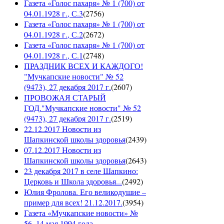
Газета «Голос пахаря» № 1 (700) от
04.01.1928 г., С.3
(
2756
)
Газета «Голос пахаря» № 1 (700) от
04.01.1928 г., С.2
(
2672
)
Газета «Голос пахаря» № 1 (700) от
04.01.1928 г., С.1
(
2748
)
ПРАЗДНИК ВСЕХ И КАЖДОГО!
"Мучкапские новости" № 52
(9473), 27 декабря 2017 г.
(
2607
)
ПРОВОЖАЯ СТАРЫЙ
ГОД."Мучкапские новости" № 52
(9473), 27 декабря 2017 г.
(
2519
)
22.12.2017 Новости из
Шапкинской школы здоровья
(
2439
)
07.12.2017 Новости из
Шапкинской школы здоровья
(
2643
)
23 декабря 2017 в селе Шапкино:
Церковь и Школа здоровья...
(
2492
)
Юлия Фролова. Его великодушие –
пример для всех! 21.12.2017.
(
3954
)
Газета «Мучкапские новости» №
56, 14 мая 1994 года