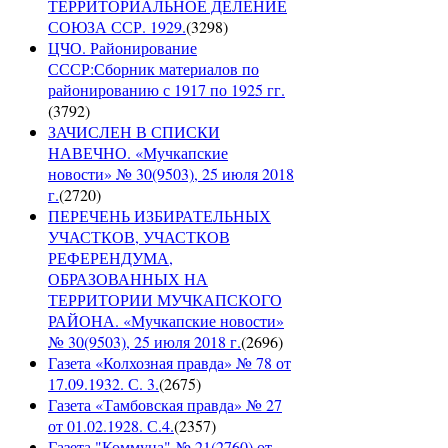
ТЕРРИТОРИАЛЬНОЕ ДЕЛЕНИЕ
СОЮЗА ССР. 1929.
(
3298
)
ЦЧО. Районирование
СССР:Сборник материалов по
районированию с 1917 по 1925 гг.
(
3792
)
ЗАЧИСЛЕН В СПИСКИ
НАВЕЧНО. «Мучкапские
новости» № 30(9503), 25 июля 2018
г.
(
2720
)
ПЕРЕЧЕНЬ ИЗБИРАТЕЛЬНЫХ
УЧАСТКОВ, УЧАСТКОВ
РЕФЕРЕНДУМА,
ОБРАЗОВАННЫХ НА
ТЕРРИТОРИИ МУЧКАПСКОГО
РАЙОНА. «Мучкапские новости»
№ 30(9503), 25 июля 2018 г.
(
2696
)
Газета «Колхозная правда» № 78 от
17.09.1932. С. 3.
(
2675
)
Газета «Тамбовская правда» № 27
от 01.02.1928. С.4.
(
2357
)
Газета "Коммуна" № 21(2760) от