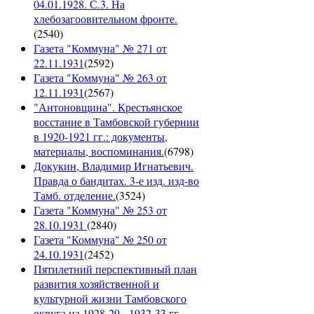
04.01.1928. С.3. На
хлебозагоовительном фронте.
(
2540
)
Газета "Коммуна" № 271 от
22.11.1931
(
2592
)
Газета "Коммуна" № 263 от
12.11.1931
(
2567
)
"Антоновщина". Крестьянское
восстание в Тамбовской губернии
в 1920-1921 гг.: документы,
материалы, воспоминания.
(
6798
)
Докукин, Владимир Игнатьевич.
Правда о бандитах. 3-е изд. изд-во
Тамб. отделение.
(
3524
)
Газета "Коммуна" № 253 от
28.10.1931
(
2840
)
Газета "Коммуна" № 250 от
24.10.1931
(
2452
)
Пятилетний перспективный план
развития хозяйственной и
культурной жизни Тамбовского
округа на 1928-29 - 1932-33 гг.