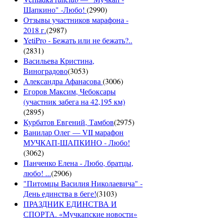
Шапкино" -Любо!
(
2990
)
Отзывы участников марафона -
2018 г.
(
2987
)
YetiPro - Бежать или не бежать?..
(
2831
)
Васильева Кристина,
Виноградово
(
3053
)
Александра Афанасова
(
3006
)
Егоров Максим, Чебоксары
(участник забега на 42,195 км)
(
2895
)
Курбатов Евгений, Тамбов
(
2975
)
Ванилар Олег — VII марафон
МУЧКАП-ШАПКИНО - Любо!
(
3062
)
Панченко Елена - Любо, братцы,
любо! ...
(
2906
)
"Питомцы Василия Николаевича" -
День единства в беге!
(
3103
)
ПРАЗДНИК ЕДИНСТВА И
СПОРТА. «Мучкапские новости»