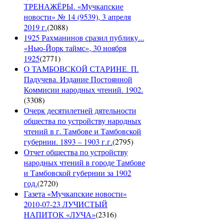
ТРЕНАЖЁРЫ. «Мучкапские
новости» № 14 (9539), 3 апреля
2019 г.
(
2088
)
1925 Рахманинов сразил публику...
«Нью-Йорк таймс», 30 ноября
1925
(
2771
)
О ТАМБОВСКОЙ СТАРИНЕ. П.
Падучева. Издание Постоянной
Коммисии народных чтений. 1902.
(
3308
)
Очерк десятилетней дятельности
общества по устройству народных
чтений в г. Тамбове и Тамбовской
губернии. 1893 – 1903 г.г.
(
2795
)
Отчет общества по устройству
народных чтений в городе Тамбове
и Тамбовской губернии за 1902
год.
(
2720
)
Газета «Мучкапские новости»
2010-07-23 ЛУЧИСТЫЙ
НАПИТОК «ЛУЧА»
(
2316
)