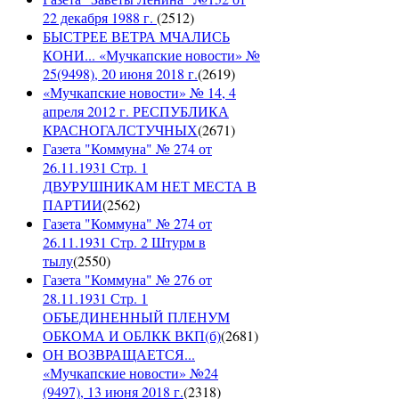
22 декабря 1988 г.
(
2512
)
БЫСТРЕЕ ВЕТРА МЧАЛИСЬ
КОНИ... «Мучкапские новости» №
25(9498), 20 июня 2018 г.
(
2619
)
«Мучкапские новости» № 14, 4
апреля 2012 г. РЕСПУБЛИКА
КРАСНОГАЛСТУЧНЫХ
(
2671
)
Газета "Коммуна" № 274 от
26.11.1931 Стр. 1
ДВУРУШНИКАМ НЕТ МЕСТА В
ПАРТИИ
(
2562
)
Газета "Коммуна" № 274 от
26.11.1931 Стр. 2 Штурм в
тылу
(
2550
)
Газета "Коммуна" № 276 от
28.11.1931 Стр. 1
ОБЪЕДИНЕННЫЙ ПЛЕНУМ
ОБКОМА И ОБЛКК ВКП(б)
(
2681
)
ОН ВОЗВРАЩАЕТСЯ...
«Мучкапские новости» №24
(9497), 13 июня 2018 г.
(
2318
)