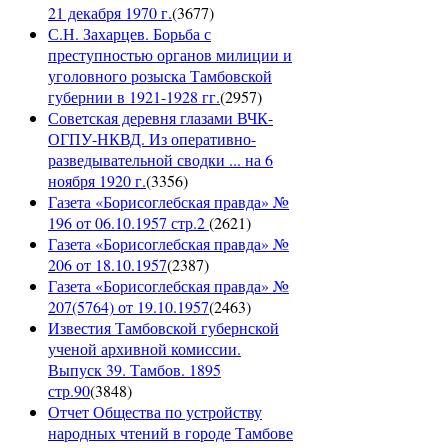
21 декабря 1970 г.
(
3677
)
С.Н. Захарцев. Борьба с
преступностью органов милиции и
уголовного розыска Тамбовской
губернии в 1921-1928 гг.
(
2957
)
Советская деревня глазами ВЧК-
ОГПУ-НКВД. Из оперативно-
разведывательной сводки ... на 6
ноября 1920 г.
(
3356
)
Газета «Борисоглебская правда» №
196 от 06.10.1957 стр.2
(
2621
)
Газета «Борисоглебская правда» №
206 от 18.10.1957
(
2387
)
Газета «Борисоглебская правда» №
207(5764) от 19.10.1957
(
2463
)
Известия Тамбовской губернской
ученой архивной комиссии.
Выпуск 39. Тамбов. 1895
стр.90
(
3848
)
Отчет Общества по устройству
народных чтений в городе Тамбове