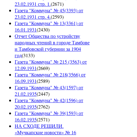
23.02.1931 стр. 1.
(
2671
)
Газета "Коммуна" № 45(3393) от
23.02.1931 стр. 4.
(
2593
)
Газета "Коммуна" № 13(3361) от
16.01.1931
(
2430
)
Отчет Общества по устройству
народных чтений в городе Тамбове
и Тамбовской губернии за 1904
год
(
3133
)
Газета "Коммуна" № 215 (3563) от
12.09.1931
(
2669
)
Газета "Коммуна" № 218(3566) от
16.09.1931
(
2589
)
Газета "Коммуна" № 43(1597) от
21.02.1935
(
2447
)
Газета "Коммуна" № 42(1596) от
20.02.1935
(
2762
)
Газета "Коммуна" № 39(1593) от
16.02.1935
(
2571
)
НА СХОДЕ РЕШИЛИ.
«Мучкапские новости» № 16