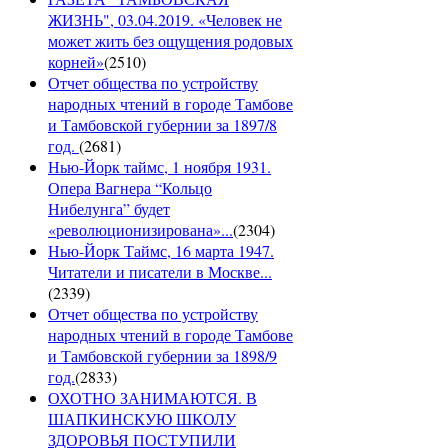
ЖИЗНЬ", 03.04.2019. «Человек не
может жить без ощущения родовых
корней»
(
2510
)
Отчет общества по устройству
народных чтений в городе Тамбове
и Тамбовской губернии за 1897/8
год.
(
2681
)
Нью-Йорк таймс, 1 ноября 1931.
Опера Вагнера “Кольцо
Нибелунга” будет
«революционизирована»...
(
2304
)
Нью-Йорк Таймс, 16 марта 1947.
Читатели и писатели в Москве...
(
2339
)
Отчет общества по устройству
народных чтений в городе Тамбове
и Тамбовской губернии за 1898/9
год.
(
2833
)
ОХОТНО ЗАНИМАЮТСЯ. В
ШАПКИНСКУЮ ШКОЛУ
ЗДОРОВЬЯ ПОСТУПИЛИ