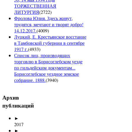
ТОРЖЕСТВЕННАЯ
ЛИТУРГИЯ
(
2722
)
Фролова Юлия. Здесь живут,
трудятся, мечтают и творят добро!
14.12.2017.
(
4009
)
Луцкий, Е. Крестьянское восстание
в Тамбовской губернии в сентябре
1917 г.
(
4933
)
Список лиц, производящих
торговлю в Борисоглебском уезде
по гильдейским документам...
Борисоглебское уездное земское
собрание. 1888.
(
3940
)
Архив
публикаций
►
2017
►