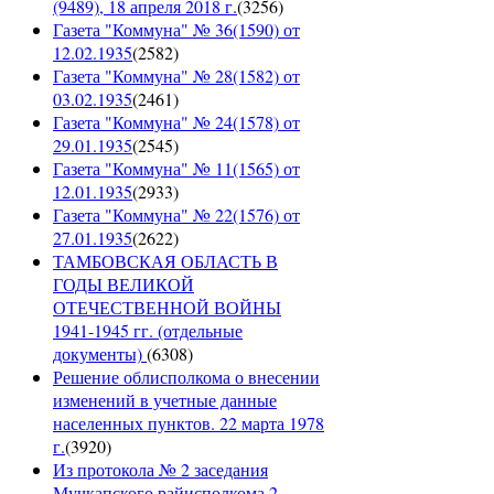
(9489), 18 апреля 2018 г.
(
3256
)
Газета "Коммуна" № 36(1590) от
12.02.1935
(
2582
)
Газета "Коммуна" № 28(1582) от
03.02.1935
(
2461
)
Газета "Коммуна" № 24(1578) от
29.01.1935
(
2545
)
Газета "Коммуна" № 11(1565) от
12.01.1935
(
2933
)
Газета "Коммуна" № 22(1576) от
27.01.1935
(
2622
)
ТАМБОВСКАЯ ОБЛАСТЬ В
ГОДЫ ВЕЛИКОЙ
ОТЕЧЕСТВЕННОЙ ВОЙНЫ
1941-1945 гг. (отдельные
документы)
(
6308
)
Решение облисполкома о внесении
изменений в учетные данные
населенных пунктов. 22 марта 1978
г.
(
3920
)
Из протокола № 2 заседания
Мучкапского райисполкома 2