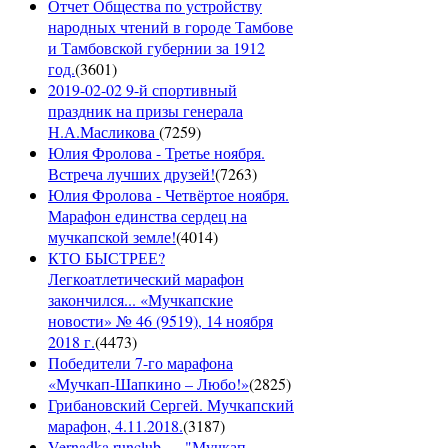
Отчет Общества по устройству
народных чтений в городе Тамбове
и Тамбовской губернии за 1912
год.
(
3601
)
2019-02-02 9-й спортивный
праздник на призы генерала
Н.А.Масликова
(
7259
)
Юлия Фролова - Третье ноября.
Встреча лучших друзей!
(
7263
)
Юлия Фролова - Четвёртое ноября.
Марафон единства сердец на
мучкапской земле!
(
4014
)
КТО БЫСТРЕЕ?
Легкоатлетический марафон
закончился... «Мучкапские
новости» № 46 (9519), 14 ноября
2018 г.
(
4473
)
Победители 7-го марафона
«Мучкап-Шапкино – Любо!»
(
2825
)
Грибановский Сергей. Мучкапский
марафон, 4.11.2018.
(
3187
)
Vernadka runclub — "Мучкап -