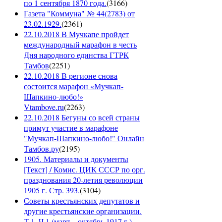
по 1 сентября 1870 года.
(
3166
)
Газета "Коммуна" № 44(2783) от
23.02.1929.
(
2361
)
22.10.2018 В Мучкапе пройдет
международный марафон в честь
Дня народного единства ГТРК
Тамбов
(
2251
)
22.10.2018 В регионе снова
состоится марафон «Мучкап-
Шапкино-любо!»
Vtambove.ru
(
2263
)
22.10.2018 Бегуны со всей страны
примут участие в марафоне
"Мучкап-Шапкино-любо!" Онлайн
Тамбов.ру
(
2195
)
1905. Материалы и документы
[Текст] / Комис. ЦИК СССР по орг.
празднования 20-летия революции
1905 г. Стр. 393.
(
3104
)
Советы крестьянских депутатов и
другие крестьянские организации.
Т.1. Ч.1 (март – октябрь 1917 г.)