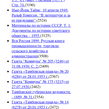
Стр. 74.
(
3190
)
Нью-Йорк Таймс, 10 апреля 1949.
Ральф Томпсон. “В литературе и за
ее пределами”
(
2524
)
Материалы по истории СССР. Т. 1:
Документы по истории советского
общества. - 1955.
(
3125
)
Вся Россия 1899. Русская книга
промышленности, торговли,
сельского хозяйства и
администрации
(
3508
)
Газета "Коммуна" № 205 (3246) от
31.08.1930. С. 2.
(
2409
)
Газета «Тамбовская правда» № 20
(6284) от 28.01.1953 г.
(
2367
)
Газета "Коммуна" № 175 (3215) от
27.07.1930.
(
2462
)
Тамбовские губернские ведомости.
- 1889, № 31.
(
2354
)
Газета «Тамбовская правда» № 14
(6278) от 20.01.1953 г.
(
2472
)