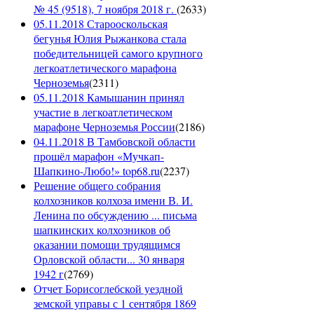
№ 45 (9518), 7 ноября 2018 г.
(
2633
)
05.11.2018 Старооскольская
бегунья Юлия Рыжанкова стала
победительницей самого крупного
легкоатлетического марафона
Черноземья
(
2311
)
05.11.2018 Камышанин принял
участие в легкоатлетическом
марафоне Черноземья России
(
2186
)
04.11.2018 В Тамбовской области
прошёл марафон «Мучкап-
Шапкино-Любо!» top68.ru
(
2237
)
Решение общего собрания
колхозников колхоза имени В. И.
Ленина по обсуждению ... письма
шапкинских колхозников об
оказании помощи трудящимся
Орловской области... 30 января
1942 г
(
2769
)
Отчет Борисоглебской уездной
земской управы с 1 сентября 1869