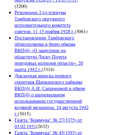
(
3200
)
Резолюции 2-го пленума
Тамбовского окружного
исполнительного комитета
советов. 11-15 ноября 1928 г.
(
3061
)
Постановление Тамбовского
облисполкома и бюро обкома
ВКП(б) «О занесении на
областную Доску Почета
передовых колхозов области». 20
марта 1942 г.
(
3314
)
Докладная записка первого
секретаря Шапкинского райкома
ВКП(б) А.И. Сапроновой в обком
ВКП(б) о рациональном
использовании государственной
водяной мельницы. 24 августа 1942
г.
(
3015
)
Газета "Коммуна" № 27(3375) от
03.02.1931
(
2632
)
Газета "Коммуна" № 45(3393) от