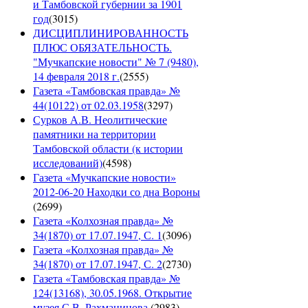
и Тамбовской губернии за 1901
год
(
3015
)
ДИСЦИПЛИНИРОВАННОСТЬ
ПЛЮС ОБЯЗАТЕЛЬНОСТЬ.
"Мучкапские новости" № 7 (9480),
14 февраля 2018 г.
(
2555
)
Газета «Тамбовская правда» №
44(10122) от 02.03.1958
(
3297
)
Сурков А.В. Неолитические
памятники на территории
Тамбовской области (к истории
исследований)
(
4598
)
Газета «Мучкапские новости»
2012-06-20 Находки со дна Вороны
(
2699
)
Газета «Колхозная правда» №
34(1870) от 17.07.1947, С. 1
(
3096
)
Газета «Колхозная правда» №
34(1870) от 17.07.1947, С. 2
(
2730
)
Газета «Тамбовская правда» №
124(13168), 30.05.1968. Открытие
музея С.В. Рахманинова.
(
2983
)