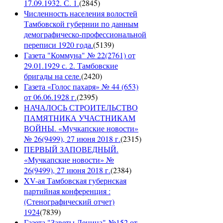
17.09.1932. С. 1.
(
2845
)
Численность населения волостей
Тамбовской губернии по данным
демографическо-профессиональной
переписи 1920 года.
(
5139
)
Газета "Коммуна" № 22(2761) от
29.01.1929 с. 2. Тамбовские
бригады на селе.
(
2420
)
Газета «Голос пахаря» № 44 (653)
от 06.06.1928 г.
(
2395
)
НАЧАЛОСЬ СТРОИТЕЛЬСТВО
ПАМЯТНИКА УЧАСТНИКАМ
ВОЙНЫ. «Мучкапские новости»
№ 26(9499), 27 июня 2018 г.
(
2315
)
ПЕРВЫЙ ЗАПОВЕДНЫЙ.
«Мучкапские новости» №
26(9499), 27 июня 2018 г.
(
2384
)
XV-ая Тамбовская губернская
партийная конференция :
(Стенографический отчет)
1924
(
7839
)
Газета "Заветы Ленина" №152 от