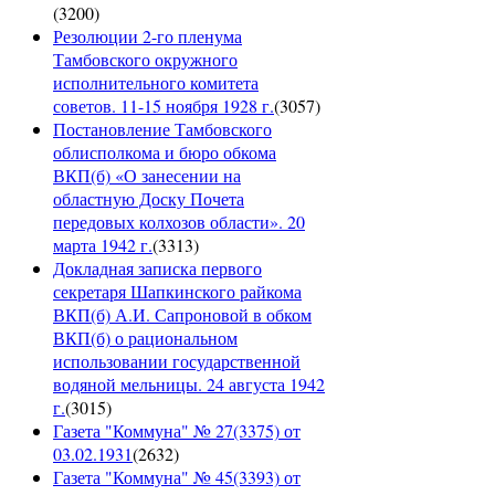
(
3200
)
Резолюции 2-го пленума
Тамбовского окружного
исполнительного комитета
советов. 11-15 ноября 1928 г.
(
3057
)
Постановление Тамбовского
облисполкома и бюро обкома
ВКП(б) «О занесении на
областную Доску Почета
передовых колхозов области». 20
марта 1942 г.
(
3313
)
Докладная записка первого
секретаря Шапкинского райкома
ВКП(б) А.И. Сапроновой в обком
ВКП(б) о рациональном
использовании государственной
водяной мельницы. 24 августа 1942
г.
(
3015
)
Газета "Коммуна" № 27(3375) от
03.02.1931
(
2632
)
Газета "Коммуна" № 45(3393) от