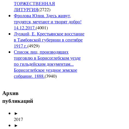
ТОРЖЕСТВЕННАЯ
ЛИТУРГИЯ
(
2722
)
Фролова Юлия. Здесь живут,
трудятся, мечтают и творят добро!
14.12.2017.
(
4001
)
Луцкий, Е. Крестьянское восстание
в Тамбовской губернии в сентябре
1917 г.
(
4929
)
Список лиц, производящих
торговлю в Борисоглебском уезде
по гильдейским документам...
Борисоглебское уездное земское
собрание. 1888.
(
3940
)
Архив
публикаций
►
2017
►