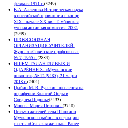
февраля 1971 г.
(
3249
)
В.А. Алленова Историческая наука
в российской провинции в конце
XIX - начале XX вв.: Тамбовская
ученая архивная комиссия. 2002.
(
2939
)
ПРОФСОЮЗНАЯ
ОРГАНИЗАЦИЯ УЧИТЕЛЕЙ.
Журнал «Советские профсоюзы»
№ 7, 1955 г.
(
2883
)
ИЩЕМ ТАЛАНТЛИВЫХ И
ОДАРЁННЫХ. «Мучкапские
новости», № 12 (9485), 21 марта
2018 г.
(
2404
)
Цыбин М. В. Русские поселения на
периферии Золотой Орды в
Среднем Подонье
(
5433
)
Морева Мария Петровна
(
3748
)
Письмо жителей села Шапкино
Мучкапского района в редакцию
газеты «Сельская жизнь»... Ранее