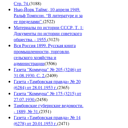
Стр. 74.
(
3188
)
Нью-Йорк Таймс, 10 апреля 1949.
Ральф Томпсон. “В литературе и за
ее пределами”
(
2522
)
Материалы по истории СССР. Т. 1:
Документы по истории советского
общества. - 1955.
(
3123
)
Вся Россия 1899. Русская книга
промышленности, торговли,
сельского хозяйства и
администрации
(
3506
)
Газета "Коммуна" № 205 (3246) от
31.08.1930. С. 2.
(
2409
)
Газета «Тамбовская правда» № 20
(6284) от 28.01.1953 г.
(
2365
)
Газета "Коммуна" № 175 (3215) от
27.07.1930.
(
2458
)
Тамбовские губернские ведомости.
- 1889, № 31.
(
2351
)
Газета «Тамбовская правда» № 14
(6278) от 20.01.1953 г.
(
2471
)