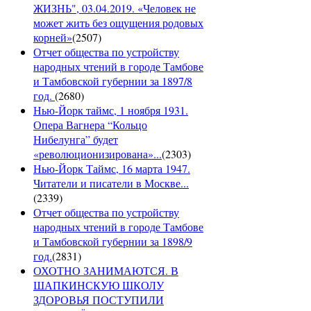
ЖИЗНЬ", 03.04.2019. «Человек не
может жить без ощущения родовых
корней»
(
2507
)
Отчет общества по устройству
народных чтений в городе Тамбове
и Тамбовской губернии за 1897/8
год.
(
2680
)
Нью-Йорк таймс, 1 ноября 1931.
Опера Вагнера “Кольцо
Нибелунга” будет
«революционизирована»...
(
2303
)
Нью-Йорк Таймс, 16 марта 1947.
Читатели и писатели в Москве...
(
2339
)
Отчет общества по устройству
народных чтений в городе Тамбове
и Тамбовской губернии за 1898/9
год.
(
2831
)
ОХОТНО ЗАНИМАЮТСЯ. В
ШАПКИНСКУЮ ШКОЛУ
ЗДОРОВЬЯ ПОСТУПИЛИ