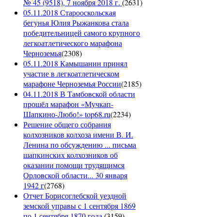
№ 45 (9518), 7 ноября 2018 г.
(
2631
)
05.11.2018 Старооскольская
бегунья Юлия Рыжанкова стала
победительницей самого крупного
легкоатлетического марафона
Черноземья
(
2308
)
05.11.2018 Камышанин принял
участие в легкоатлетическом
марафоне Черноземья России
(
2185
)
04.11.2018 В Тамбовской области
прошёл марафон «Мучкап-
Шапкино-Любо!» top68.ru
(
2234
)
Решение общего собрания
колхозников колхоза имени В. И.
Ленина по обсуждению ... письма
шапкинских колхозников об
оказании помощи трудящимся
Орловской области... 30 января
1942 г
(
2768
)
Отчет Борисоглебской уездной
земской управы с 1 сентября 1869
по 1 сентября 1870 года.
(
3159
)