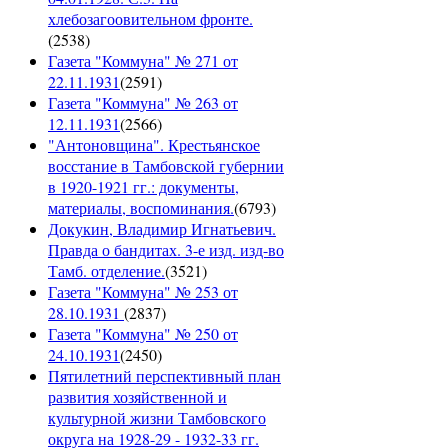
хлебозагоовительном фронте.
(
2538
)
Газета "Коммуна" № 271 от
22.11.1931
(
2591
)
Газета "Коммуна" № 263 от
12.11.1931
(
2566
)
"Антоновщина". Крестьянское
восстание в Тамбовской губернии
в 1920-1921 гг.: документы,
материалы, воспоминания.
(
6793
)
Докукин, Владимир Игнатьевич.
Правда о бандитах. 3-е изд. изд-во
Тамб. отделение.
(
3521
)
Газета "Коммуна" № 253 от
28.10.1931
(
2837
)
Газета "Коммуна" № 250 от
24.10.1931
(
2450
)
Пятилетний перспективный план
развития хозяйственной и
культурной жизни Тамбовского
округа на 1928-29 - 1932-33 гг.