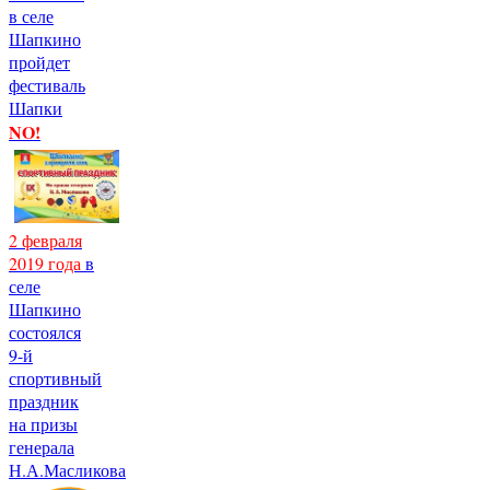
в селе
Шапкино
пройдет
фестиваль
Шапки
NO!
2 февраля
2019 года
в
селе
Шапкино
состоялся
9-й
спортивный
праздник
на призы
генерала
Н.А.Масликова