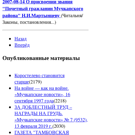
2007-08-14 О присвоении звания
"Почетный гражданин Мучкапского
района" Н.И.Мартынцеву
(Читальня/
Законы, постановления...)
Назад
Вперёд
Опубликованные материалы
Коростелево становится
старше
(
2179
)
На войне — как на войне.
«Мучкапские новости», 16
сентября 1997 года
(
2218
)
ЗА ДОБЛЕСТНЫЙ ТРУД –
НАГРАДЫ НА ГРУДЬ.
«Мучкапские новости» № 7 (9532),
13 февраля 2019 г.
(
2030
)
ГАЗЕТА "ТАМБОВСКАЯ