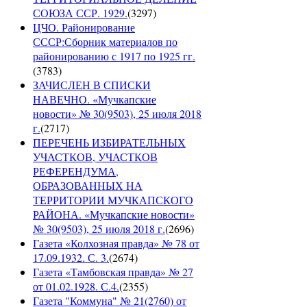
СОЮЗА ССР. 1929.
(
3297
)
ЦЧО. Районирование
СССР:Сборник материалов по
районированию с 1917 по 1925 гг.
(
3783
)
ЗАЧИСЛЕН В СПИСКИ
НАВЕЧНО. «Мучкапские
новости» № 30(9503), 25 июля 2018
г.
(
2717
)
ПЕРЕЧЕНЬ ИЗБИРАТЕЛЬНЫХ
УЧАСТКОВ, УЧАСТКОВ
РЕФЕРЕНДУМА,
ОБРАЗОВАННЫХ НА
ТЕРРИТОРИИ МУЧКАПСКОГО
РАЙОНА. «Мучкапские новости»
№ 30(9503), 25 июля 2018 г.
(
2696
)
Газета «Колхозная правда» № 78 от
17.09.1932. С. 3.
(
2674
)
Газета «Тамбовская правда» № 27
от 01.02.1928. С.4.
(
2355
)
Газета "Коммуна" № 21(2760) от