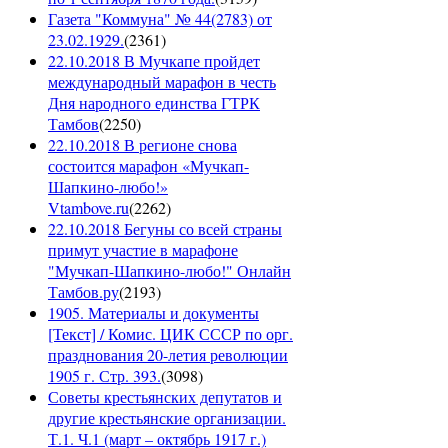
Газета "Коммуна" № 44(2783) от
23.02.1929.
(
2361
)
22.10.2018 В Мучкапе пройдет
международный марафон в честь
Дня народного единства ГТРК
Тамбов
(
2250
)
22.10.2018 В регионе снова
состоится марафон «Мучкап-
Шапкино-любо!»
Vtambove.ru
(
2262
)
22.10.2018 Бегуны со всей страны
примут участие в марафоне
"Мучкап-Шапкино-любо!" Онлайн
Тамбов.ру
(
2193
)
1905. Материалы и документы
[Текст] / Комис. ЦИК СССР по орг.
празднования 20-летия революции
1905 г. Стр. 393.
(
3098
)
Советы крестьянских депутатов и
другие крестьянские организации.
Т.1. Ч.1 (март – октябрь 1917 г.)