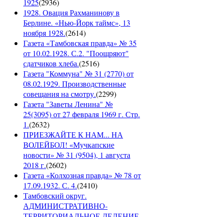
1925
(
2936
)
1928. Овация Рахманинову в
Берлине. «Нью-Йорк таймс», 13
ноября 1928.
(
2614
)
Газета «Тамбовская правда» № 35
от 10.02.1928. С.2. "Поощряют"
сдатчиков хлеба.
(
2516
)
Газета "Коммуна" № 31 (2770) от
08.02.1929. Производственные
совещания на смотру.
(
2299
)
Газета "Заветы Ленина" №
25(3095) от 27 февраля 1969 г. Стр.
1.
(
2632
)
ПРИЕЗЖАЙТЕ К НАМ... НА
ВОЛЕЙБОЛ! «Мучкапские
новости» № 31 (9504), 1 августа
2018 г.
(
2602
)
Газета «Колхозная правда» № 78 от
17.09.1932. С. 4.
(
2410
)
Тамбовский округ.
АДМИНИСТРАТИВНО-
ТЕРРИТОРИАЛЬНОЕ ДЕЛЕНИЕ