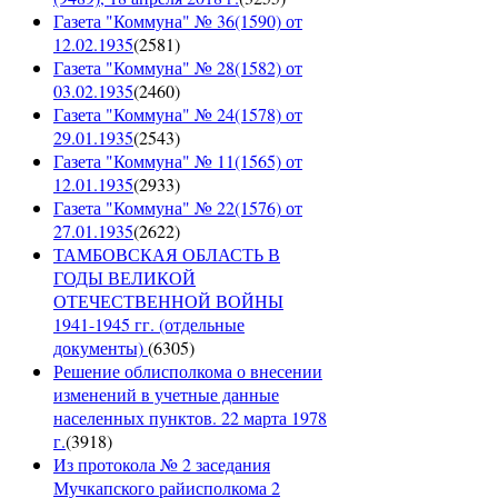
Газета "Коммуна" № 36(1590) от
12.02.1935
(
2581
)
Газета "Коммуна" № 28(1582) от
03.02.1935
(
2460
)
Газета "Коммуна" № 24(1578) от
29.01.1935
(
2543
)
Газета "Коммуна" № 11(1565) от
12.01.1935
(
2933
)
Газета "Коммуна" № 22(1576) от
27.01.1935
(
2622
)
ТАМБОВСКАЯ ОБЛАСТЬ В
ГОДЫ ВЕЛИКОЙ
ОТЕЧЕСТВЕННОЙ ВОЙНЫ
1941-1945 гг. (отдельные
документы)
(
6305
)
Решение облисполкома о внесении
изменений в учетные данные
населенных пунктов. 22 марта 1978
г.
(
3918
)
Из протокола № 2 заседания
Мучкапского райисполкома 2