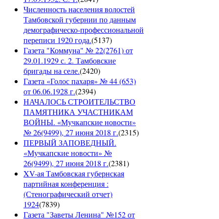
Численность населения волостей
Тамбовской губернии по данным
демографическо-профессиональной
переписи 1920 года.
(
5137
)
Газета "Коммуна" № 22(2761) от
29.01.1929 с. 2. Тамбовские
бригады на селе.
(
2420
)
Газета «Голос пахаря» № 44 (653)
от 06.06.1928 г.
(
2394
)
НАЧАЛОСЬ СТРОИТЕЛЬСТВО
ПАМЯТНИКА УЧАСТНИКАМ
ВОЙНЫ. «Мучкапские новости»
№ 26(9499), 27 июня 2018 г.
(
2315
)
ПЕРВЫЙ ЗАПОВЕДНЫЙ.
«Мучкапские новости» №
26(9499), 27 июня 2018 г.
(
2381
)
XV-ая Тамбовская губернская
партийная конференция :
(Стенографический отчет)
1924
(
7839
)
Газета "Заветы Ленина" №152 от