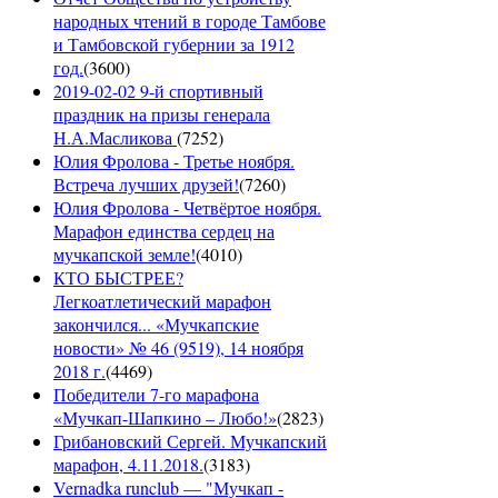
народных чтений в городе Тамбове
и Тамбовской губернии за 1912
год.
(
3600
)
2019-02-02 9-й спортивный
праздник на призы генерала
Н.А.Масликова
(
7252
)
Юлия Фролова - Третье ноября.
Встреча лучших друзей!
(
7260
)
Юлия Фролова - Четвёртое ноября.
Марафон единства сердец на
мучкапской земле!
(
4010
)
КТО БЫСТРЕЕ?
Легкоатлетический марафон
закончился... «Мучкапские
новости» № 46 (9519), 14 ноября
2018 г.
(
4469
)
Победители 7-го марафона
«Мучкап-Шапкино – Любо!»
(
2823
)
Грибановский Сергей. Мучкапский
марафон, 4.11.2018.
(
3183
)
Vernadka runclub — "Мучкап -