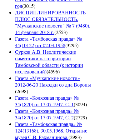
год
(
3015
)
ДИСЦИПЛИНИРОВАННОСТЬ
ПЛЮС ОБЯЗАТЕЛЬНОСТЬ.
"Мучкапские новости" № 7 (9480),
14 февраля 2018 г.
(
2553
)
Газета «Тамбовская правда» №
44(10122) от 02.03.1958
(
3295
)
Сурков А.В. Неолитические
памятники на территории
Тамбовской области (к истории
исследований)
(
4596
)
Газета «Мучкапские новости»
2012-06-20 Находки со дна Вороны
(
2698
)
Газета «Колхозная правда» №
34(1870) от 17.07.1947, С. 1
(
3094
)
Газета «Колхозная правда» №
34(1870) от 17.07.1947, С. 2
(
2729
)
Газета «Тамбовская правда» №
124(13168), 30.05.1968. Открытие
музея С.В. Рахманинова.
(
2983
)