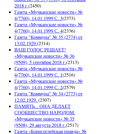
2018 г.
(
2450
)
Газета «Мучкапские новости» №
4(7760), 14.01.1999 С. 3
(
2373
)
Газета «Мучкапские новости» №
4(7760), 14.01.1999 С. 4
(
2336
)
Газета "Коммуна" № 35 (2774) от
13.02.1929.
(
2314
)
ВАШ ГОЛОС РЕШАЕТ!
«Мучкапские новости» № 36
(9509), 5 сентября 2018 г.
(
2313
)
Газета «Мучкапские новости» №
4(7760), 14.01.1999 С. 1
(
2516
)
Газета «Мучкапские новости» №
4(7760), 14.01.1999 С. 2
(
2579
)
Газета "Коммуна" № 34 (2773) от
12.02.1929.
(
2307
)
ПАМЯТЬ... ОНА ДЕЛАЕТ
СООБЩЕСТВО НАРОДОМ.
«Мучкапские новости» № 35
(9508), 29 августа 2018 г.
(
2517
)
Газета «Борисоглебская правда» №