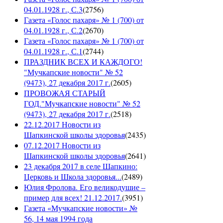
04.01.1928 г., С.3
(
2756
)
Газета «Голос пахаря» № 1 (700) от
04.01.1928 г., С.2
(
2670
)
Газета «Голос пахаря» № 1 (700) от
04.01.1928 г., С.1
(
2744
)
ПРАЗДНИК ВСЕХ И КАЖДОГО!
"Мучкапские новости" № 52
(9473), 27 декабря 2017 г.
(
2605
)
ПРОВОЖАЯ СТАРЫЙ
ГОД."Мучкапские новости" № 52
(9473), 27 декабря 2017 г.
(
2518
)
22.12.2017 Новости из
Шапкинской школы здоровья
(
2435
)
07.12.2017 Новости из
Шапкинской школы здоровья
(
2641
)
23 декабря 2017 в селе Шапкино:
Церковь и Школа здоровья...
(
2489
)
Юлия Фролова. Его великодушие –
пример для всех! 21.12.2017.
(
3951
)
Газета «Мучкапские новости» №
56, 14 мая 1994 года