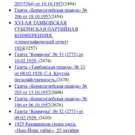
207(5764) от 19.10.1957
(
2494
)
Газета «Борисоглебская правда» №
206 от 18.10.1957
(
2454
)
XVI-АЯ ТАМБОВСКАЯ
ГУБЕРНСКАЯ ПАРТИЙНАЯ
КОНФЕРЕНЦИЯ.
(стенографический отчет)
1924
(
3257
)
Газета "Коммуна" № 33 (2772) от
10.02.1929.
(
2474
)
Газета «Тамбовская правда» № 33
от 08.02.1928. С.4. Кругом
бесхозяйственность.
(
2478
)
Газета «Борисоглебская правда» №
203 от 13.10.1957
(
2608
)
Газета «Борисоглебская правда» №
196 от 06.10.1957
(
2676
)
Газета "Коммуна" № 32 (2771) от
09.02.1929.
(
2410
)
1925 Рахманинов снова здесь.
«Нью-Йорк таймс», 25 октября