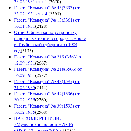
23.02.1931 стр. 1.
(
2670
)
Газета "Коммуна" № 45(3393) от
23.02.1931 стр. 4.
(
2593
)
Газета "Коммуна" № 13(3361) от
16.01.1931
(
2428
)
Отчет Общества по устройству
народных чтений в городе Тамбове
и Тамбовской губернии за 1904
год
(
3133
)
Газета "Коммуна" № 215 (3563) от
12.09.1931
(
2667
)
Газета "Коммуна" № 218(3566) от
16.09.1931
(
2587
)
Газета "Коммуна" № 43(1597) от
21.02.1935
(
2444
)
Газета "Коммуна" № 42(1596) от
20.02.1935
(
2760
)
Газета "Коммуна" № 39(1593) от
16.02.1935
(
2568
)
НА СХОДЕ РЕШИЛИ.
«Мучкапские новости» № 16
(9489), 18 апреля 2018 г.
(
3255
)