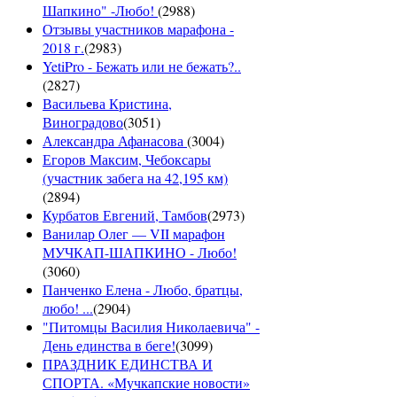
Шапкино" -Любо!
(
2988
)
Отзывы участников марафона -
2018 г.
(
2983
)
YetiPro - Бежать или не бежать?..
(
2827
)
Васильева Кристина,
Виноградово
(
3051
)
Александра Афанасова
(
3004
)
Егоров Максим, Чебоксары
(участник забега на 42,195 км)
(
2894
)
Курбатов Евгений, Тамбов
(
2973
)
Ванилар Олег — VII марафон
МУЧКАП-ШАПКИНО - Любо!
(
3060
)
Панченко Елена - Любо, братцы,
любо! ...
(
2904
)
"Питомцы Василия Николаевича" -
День единства в беге!
(
3099
)
ПРАЗДНИК ЕДИНСТВА И
СПОРТА. «Мучкапские новости»