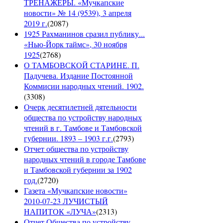
ТРЕНАЖЁРЫ. «Мучкапские
новости» № 14 (9539), 3 апреля
2019 г.
(
2087
)
1925 Рахманинов сразил публику...
«Нью-Йорк таймс», 30 ноября
1925
(
2768
)
О ТАМБОВСКОЙ СТАРИНЕ. П.
Падучева. Издание Постоянной
Коммисии народных чтений. 1902.
(
3308
)
Очерк десятилетней дятельности
общества по устройству народных
чтений в г. Тамбове и Тамбовской
губернии. 1893 – 1903 г.г.
(
2793
)
Отчет общества по устройству
народных чтений в городе Тамбове
и Тамбовской губернии за 1902
год.
(
2720
)
Газета «Мучкапские новости»
2010-07-23 ЛУЧИСТЫЙ
НАПИТОК «ЛУЧА»
(
2313
)
Отчет Общества по устройству