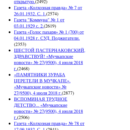
открытую.
(
2492
)
Газета «Колхозная правда» № 7 от
26.01.1932. С. 1.
(
2574
)
Газета "Коммуна" № 1 от
03.01.1929 с. 2.
(
2619
)
Газета «Голос пахаря» № 1 (700) от
04.01.1928 г. СУД. Поджигатели.
(
2353
)
ШЕСТОЙ ПАСТЕРНАКОВСКИЙ,
ЗДРАВСТВУЙ! «Мучкапские
новости» № 27(9500), 4 июля 2018
г.
(
2468
)
«ПАМЯТНИКИ ЗУРАБА
ЦЕРЕТЕЛИ В МУЧКАПЕ».
«Мучкапские новости» №
27(9500), 4 июля 2018 г.
(
2877
)
ВСПОМИНАЯ ТРУДНОЕ
ДЕТСТВО... «Мучкапские
новости» № 27(9500), 4 июля 2018
г.
(
2506
)
Газета «Колхозная правда» № 78 от
17.09.1932. С. 1.
(
2841
)