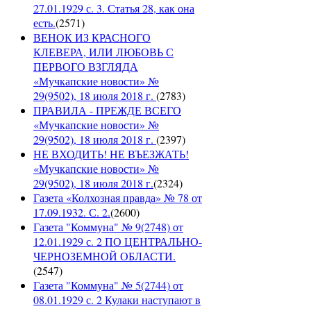
27.01.1929 с. 3. Статья 28, как она
есть.
(
2571
)
ВЕНОК ИЗ КРАСНОГО
КЛЕВЕРА, ИЛИ ЛЮБОВЬ С
ПЕРВОГО ВЗГЛЯДА
«Мучкапские новости» №
29(9502), 18 июля 2018 г.
(
2783
)
ПРАВИЛА - ПРЕЖДЕ ВСЕГО
«Мучкапские новости» №
29(9502), 18 июля 2018 г.
(
2397
)
НЕ ВХОДИТЬ! НЕ ВЪЕЗЖАТЬ!
«Мучкапские новости» №
29(9502), 18 июля 2018 г.
(
2324
)
Газета «Колхозная правда» № 78 от
17.09.1932. С. 2.
(
2600
)
Газета "Коммуна" № 9(2748) от
12.01.1929 с. 2 ПО ЦЕНТРАЛЬНО-
ЧЕРНОЗЕМНОЙ ОБЛАСТИ.
(
2547
)
Газета "Коммуна" № 5(2744) от
08.01.1929 с. 2 Кулаки наступают в