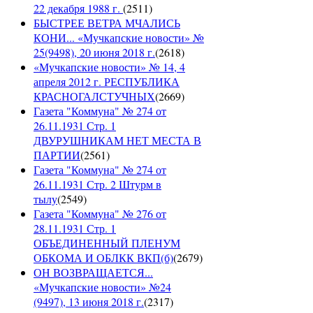
22 декабря 1988 г.
(
2511
)
БЫСТРЕЕ ВЕТРА МЧАЛИСЬ
КОНИ... «Мучкапские новости» №
25(9498), 20 июня 2018 г.
(
2618
)
«Мучкапские новости» № 14, 4
апреля 2012 г. РЕСПУБЛИКА
КРАСНОГАЛСТУЧНЫХ
(
2669
)
Газета "Коммуна" № 274 от
26.11.1931 Стр. 1
ДВУРУШНИКАМ НЕТ МЕСТА В
ПАРТИИ
(
2561
)
Газета "Коммуна" № 274 от
26.11.1931 Стр. 2 Штурм в
тылу
(
2549
)
Газета "Коммуна" № 276 от
28.11.1931 Стр. 1
ОБЪЕДИНЕННЫЙ ПЛЕНУМ
ОБКОМА И ОБЛКК ВКП(б)
(
2679
)
ОН ВОЗВРАЩАЕТСЯ...
«Мучкапские новости» №24
(9497), 13 июня 2018 г.
(
2317
)