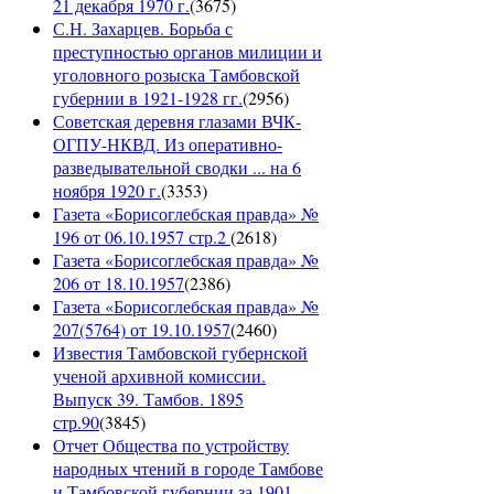
21 декабря 1970 г.
(
3675
)
С.Н. Захарцев. Борьба с
преступностью органов милиции и
уголовного розыска Тамбовской
губернии в 1921-1928 гг.
(
2956
)
Советская деревня глазами ВЧК-
ОГПУ-НКВД. Из оперативно-
разведывательной сводки ... на 6
ноября 1920 г.
(
3353
)
Газета «Борисоглебская правда» №
196 от 06.10.1957 стр.2
(
2618
)
Газета «Борисоглебская правда» №
206 от 18.10.1957
(
2386
)
Газета «Борисоглебская правда» №
207(5764) от 19.10.1957
(
2460
)
Известия Тамбовской губернской
ученой архивной комиссии.
Выпуск 39. Тамбов. 1895
стр.90
(
3845
)
Отчет Общества по устройству
народных чтений в городе Тамбове
и Тамбовской губернии за 1901