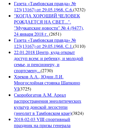
Газета «Тамбовская правда» №
123(13167) от 29.05.1968. С.6.
(
3232
)
"КОГДА ХОРОШИЙ ЧЕЛОВЕК
РОЖДАЕТСЯ НА СВЕТ...".
"Мучкапские новости" № 4 (9477),
24 января 2018 г.
(
2651
)
Газета «Тамбовская правда» №
123(13167) от 29.05.1968. С.1.
(
3110
)
22.01.2018 Центр, куда открыт
доступ всем: и ребенку, и молодой
семье, и пенсионеру, и
спортсмену...
(
2730
)
Хреков А.А., Юдин Л.И.
Многослойная стоянка Шапкино
VI
(
3725
)
Скоробогатов А.М. Ареал
распространения энеолитических
культур донской лесостепи
(энеолит в Тамбовском крае)
(
3824
)
2018-02-03 VIII спортивный
праздник на призы генерала