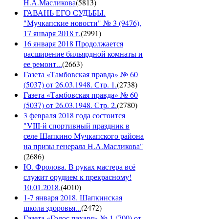
Н.А.Масликова
(
5813
)
ГАВАНЬ ЕГО СУДЬБЫ.
"Мучкапские новости" № 3 (9476),
17 января 2018 г.
(
2991
)
16 января 2018 Продолжается
расширение бильярдной комнаты и
ее ремонт...
(
2663
)
Газета «Тамбовская правда» № 60
(5037) от 26.03.1948. Стр. 1.
(
2738
)
Газета «Тамбовская правда» № 60
(5037) от 26.03.1948. Стр. 2.
(
2780
)
3 февраля 2018 года состоится
"VIII-й спортивный праздник в
селе Шапкино Мучкапского района
на призы генерала Н.А.Масликова"
(
2686
)
Ю. Фролова. В руках мастера всё
служит орудием к прекрасному!
10.01.2018.
(
4010
)
1-7 января 2018. Шапкинская
школа здоровья...
(
2472
)
Газета «Голос пахаря» № 1 (700) от