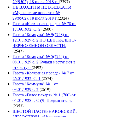
29(9502), 18 июля 2018 г.
(
2397
)
НЕ ВХОДИТЬ! НЕ ВЪЕЗЖАТЬ!
«Мучкапские новости» №
29(9502), 18 июля 2018 г.
(
2324
)
Газета «Колхозная правда» № 78 от
17.09.1932. С. 2.
(
2600
)
Газета "Коммуна" № 9(2748) от
12.01.1929 с. 2 ПО ЦЕНТРАЛЬНО-
ЧЕРНОЗЕМНОЙ ОБЛАСТИ.
(
2547
)
Газета "Коммуна" № 5(2744) от
08.01.1929 с. 2 Кулаки наступают в
открытую.
(
2492
)
Газета «Колхозная правда» № 7 от
26.01.1932. С. 1.
(
2574
)
Газета "Коммуна" № 1 от
03.01.1929 с. 2.
(
2619
)
Газета «Голос пахаря» № 1 (700) от
04.01.1928 г. СУД. Поджигатели.
(
2353
)
ШЕСТОЙ ПАСТЕРНАКОВСКИЙ,
ЗДРАВСТВУЙ! «Мучкапские