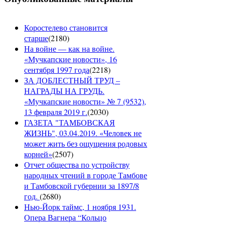
Коростелево становится
старше
(
2180
)
На войне — как на войне.
«Мучкапские новости», 16
сентября 1997 года
(
2218
)
ЗА ДОБЛЕСТНЫЙ ТРУД –
НАГРАДЫ НА ГРУДЬ.
«Мучкапские новости» № 7 (9532),
13 февраля 2019 г.
(
2030
)
ГАЗЕТА "ТАМБОВСКАЯ
ЖИЗНЬ", 03.04.2019. «Человек не
может жить без ощущения родовых
корней»
(
2507
)
Отчет общества по устройству
народных чтений в городе Тамбове
и Тамбовской губернии за 1897/8
год.
(
2680
)
Нью-Йорк таймс, 1 ноября 1931.
Опера Вагнера “Кольцо