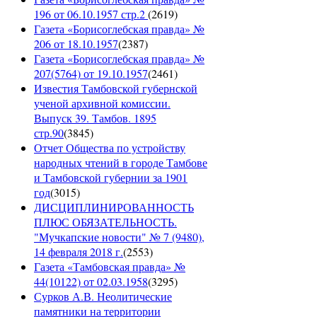
196 от 06.10.1957 стр.2
(
2619
)
Газета «Борисоглебская правда» №
206 от 18.10.1957
(
2387
)
Газета «Борисоглебская правда» №
207(5764) от 19.10.1957
(
2461
)
Известия Тамбовской губернской
ученой архивной комиссии.
Выпуск 39. Тамбов. 1895
стр.90
(
3845
)
Отчет Общества по устройству
народных чтений в городе Тамбове
и Тамбовской губернии за 1901
год
(
3015
)
ДИСЦИПЛИНИРОВАННОСТЬ
ПЛЮС ОБЯЗАТЕЛЬНОСТЬ.
"Мучкапские новости" № 7 (9480),
14 февраля 2018 г.
(
2553
)
Газета «Тамбовская правда» №
44(10122) от 02.03.1958
(
3295
)
Сурков А.В. Неолитические
памятники на территории