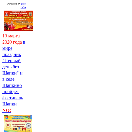
Powered by
mod
LCA
19 марта
2020 года
в
мире
праздник
"Первый
день без
Шапки" и
в селе
Шапкино
пройдет
фестиваль
Шапки
NO!