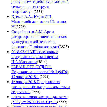
доступ всем: и ребенку, и молодой
семье, и пенсионеру, и
спортсмену...
(
2731
)
Хреков А.А., Юдин Л.И.
Многослойная стоянка Шапкино
VI
(
3726
)
Скоробогатов А.М. Ареал
распространения энеолитических
культур донской лесостепи
(энеолит в Тамбовском крае)
(
3825
)
2018-02-03 VIII спортивный
праздник на призы генерала
Н.А.Масликова
(
5814
)
ГАВАНЬ ЕГО СУДЬБЫ.
"Мучкапские новости" № 3 (9476),
17 января 2018 г.
(
2991
)
16 января 2018 Продолжается
расширение бильярдной комнаты и
ее ремонт...
(
2665
)
Газета «Тамбовская правда» № 60
(5037) от 26.03.1948. Стр. 1.
(
2739
)
Газета «Тамбовская правда» № 60