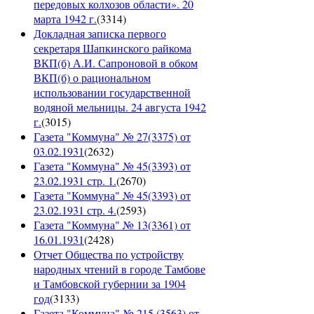
передовых колхозов области». 20
марта 1942 г.
(
3314
)
Докладная записка первого
секретаря Шапкинского райкома
ВКП(б) А.И. Сапроновой в обком
ВКП(б) о рациональном
использовании государственной
водяной мельницы. 24 августа 1942
г.
(
3015
)
Газета "Коммуна" № 27(3375) от
03.02.1931
(
2632
)
Газета "Коммуна" № 45(3393) от
23.02.1931 стр. 1.
(
2670
)
Газета "Коммуна" № 45(3393) от
23.02.1931 стр. 4.
(
2593
)
Газета "Коммуна" № 13(3361) от
16.01.1931
(
2428
)
Отчет Общества по устройству
народных чтений в городе Тамбове
и Тамбовской губернии за 1904
год
(
3133
)
Газета "Коммуна" № 215 (3563) от