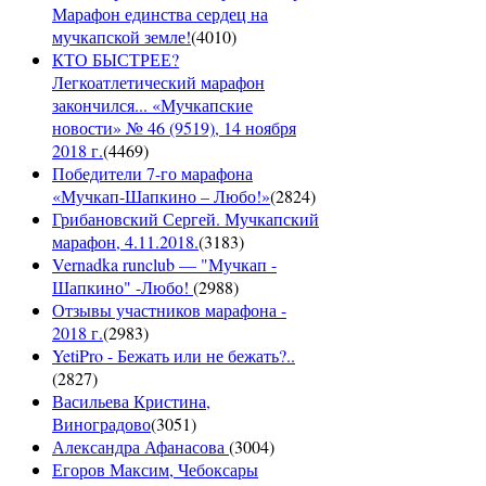
Марафон единства сердец на
мучкапской земле!
(
4010
)
КТО БЫСТРЕЕ?
Легкоатлетический марафон
закончился... «Мучкапские
новости» № 46 (9519), 14 ноября
2018 г.
(
4469
)
Победители 7-го марафона
«Мучкап-Шапкино – Любо!»
(
2824
)
Грибановский Сергей. Мучкапский
марафон, 4.11.2018.
(
3183
)
Vernadka runclub — "Мучкап -
Шапкино" -Любо!
(
2988
)
Отзывы участников марафона -
2018 г.
(
2983
)
YetiPro - Бежать или не бежать?..
(
2827
)
Васильева Кристина,
Виноградово
(
3051
)
Александра Афанасова
(
3004
)
Егоров Максим, Чебоксары