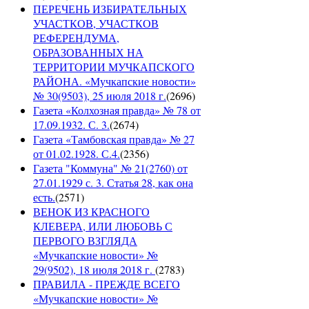
ПЕРЕЧЕНЬ ИЗБИРАТЕЛЬНЫХ
УЧАСТКОВ, УЧАСТКОВ
РЕФЕРЕНДУМА,
ОБРАЗОВАННЫХ НА
ТЕРРИТОРИИ МУЧКАПСКОГО
РАЙОНА. «Мучкапские новости»
№ 30(9503), 25 июля 2018 г.
(
2696
)
Газета «Колхозная правда» № 78 от
17.09.1932. С. 3.
(
2674
)
Газета «Тамбовская правда» № 27
от 01.02.1928. С.4.
(
2356
)
Газета "Коммуна" № 21(2760) от
27.01.1929 с. 3. Статья 28, как она
есть.
(
2571
)
ВЕНОК ИЗ КРАСНОГО
КЛЕВЕРА, ИЛИ ЛЮБОВЬ С
ПЕРВОГО ВЗГЛЯДА
«Мучкапские новости» №
29(9502), 18 июля 2018 г.
(
2783
)
ПРАВИЛА - ПРЕЖДЕ ВСЕГО
«Мучкапские новости» №