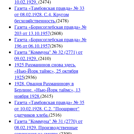
10.02.1929.
(
2474
)
Газета «Тамбовская правда» № 33
от 08.02.1928. С.4. Кругом
бесхозяйственность.
(
2478
)
Газета «Борисоглебская правда» №
203 от 13.10.1957
(
2608
)
Газета «Борисоглебская правда» №
196 от 06.10.1957
(
2676
)
Газета "Коммуна" № 32 (2771) от
09.02.1929.
(
2410
)
1925 Рахманинов снова здесь.
«Нью-Йорк таймс», 25 октября
1925
(
2936
)
1928. Овация Рахманинову в
Берлине. «Нью-Йорк таймс», 13
ноября 1928.
(
2615
)
Газета «Тамбовская правда» № 35
от 10.02.1928. С.2. "Поощряют"
сдатчиков хлеба.
(
2516
)
Газета "Коммуна" № 31 (2770) от
08.02.1929. Производственные
совещания на смотру.
(
2300
)