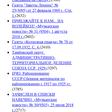
Газета "Заветы Ленина" №
25(3095) от 27 февраля 1969 г. Стр.
1.
(
2632
)
ПРИЕЗЖАЙТЕ К НАМ... НА
ВОЛЕЙБОЛ! «Мучкапские
новости» № 31 (9504), 1 августа
2018 г.
(
2602
)
Газета «Колхозная правда» № 78 от
17.09.1932. С. 4.
(
2410
)
Тамбовский округ.
АДМИНИСТРАТИВНО-
ТЕРРИТОРИАЛЬНОЕ ДЕЛЕНИЕ
СОЮЗА ССР. 1929.
(
3297
)
ЦЧО. Районирование
СССР:Сборник материалов по
районированию с 1917 по 1925 гг.
(
3785
)
ЗАЧИСЛЕН В СПИСКИ
НАВЕЧНО. «Мучкапские
новости» № 30(9503), 25 июля 2018
г.
(
2717
)