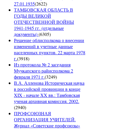
27.01.1935
(
2622
)
ТАМБОВСКАЯ ОБЛАСТЬ В
ГОДЫ ВЕЛИКОЙ
ОТЕЧЕСТВЕННОЙ ВОЙНЫ
1941-1945 гг. (отдельные
документы)
(
6305
)
Решение облисполкома о внесении
изменений в учетные данные
населенных пунктов. 22 марта 1978
г.
(
3918
)
Из протокола № 2 заседания
Мучкапского райисполкома 2
февраля 1971 г.
(
3249
)
В.А. Алленова Историческая наука
в российской провинции в конце
XIX - начале XX вв.: Тамбовская
ученая архивная комиссия. 2002.
(
2940
)
ПРОФСОЮЗНАЯ
ОРГАНИЗАЦИЯ УЧИТЕЛЕЙ.
Журнал «Советские профсоюзы»