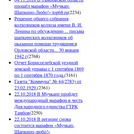
прошёл марафон «Мучкап-
Шапкино-Любо!» top68.ru
(
2234
)
Решение общего собрания
колхозников колхоза имени В. И.
Ленина по обсуждению ... письма
шапкинских колхозников об
оказании помощи трудящимся
Орловской области... 30 января
1942 г
(
2768
)
Отчет Борисоглебской уездной
земской управы с 1 сентября 1869
по 1 сентября 1870 года.
(
3161
)
Газета "Коммуна" № 44(2783) от
23.02.1929.
(
2361
)
22.10.2018 В Мучкапе пройдет
международный марафон в честь
Дня народного единства ГТРК
Тамбов
(
2250
)
22.10.2018 В регионе снова
состоится марафон «Мучкап-
Шапкино-любо!»