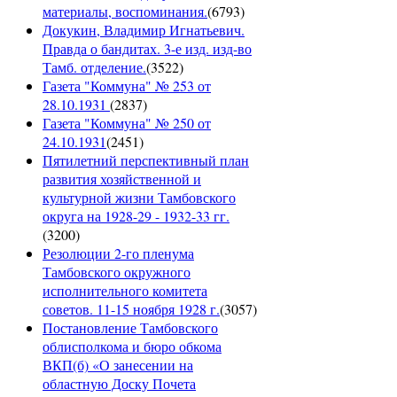
материалы, воспоминания.
(
6793
)
Докукин, Владимир Игнатьевич.
Правда о бандитах. 3-е изд. изд-во
Тамб. отделение.
(
3522
)
Газета "Коммуна" № 253 от
28.10.1931
(
2837
)
Газета "Коммуна" № 250 от
24.10.1931
(
2451
)
Пятилетний перспективный план
развития хозяйственной и
культурной жизни Тамбовского
округа на 1928-29 - 1932-33 гг.
(
3200
)
Резолюции 2-го пленума
Тамбовского окружного
исполнительного комитета
советов. 11-15 ноября 1928 г.
(
3057
)
Постановление Тамбовского
облисполкома и бюро обкома
ВКП(б) «О занесении на
областную Доску Почета