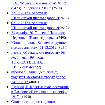
ГОД."Мучкапские новости" № 52
(9473), 27 декабря 2017 г.
(
2518
)
22.12.2017 Новости из
Шапкинской школы здоровья
(
2436
)
07.12.2017 Новости из
Шапкинской школы здоровья
(
2642
)
23 декабря 2017 в селе Шапкино:
Церковь и Школа здоровья...
(
2490
)
Юлия Фролова. Его великодушие –
пример для всех! 21.12.2017.
(
3951
)
Газета «Мучкапские новости» №
56, 14 мая 1994 года
ТОРЖЕСТВЕННАЯ
ЛИТУРГИЯ
(
2722
)
Фролова Юлия. Здесь живут,
трудятся, мечтают и творят добро!
14.12.2017.
(
4001
)
Луцкий, Е. Крестьянское восстание
в Тамбовской губернии в сентябре
1917 г.
(
4930
)
Список лиц, производящих