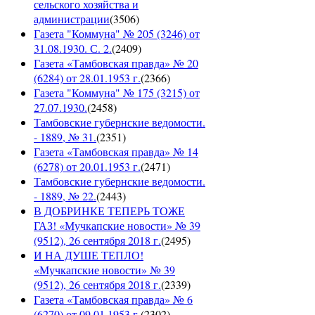
сельского хозяйства и
администрации
(
3506
)
Газета "Коммуна" № 205 (3246) от
31.08.1930. С. 2.
(
2409
)
Газета «Тамбовская правда» № 20
(6284) от 28.01.1953 г.
(
2366
)
Газета "Коммуна" № 175 (3215) от
27.07.1930.
(
2458
)
Тамбовские губернские ведомости.
- 1889, № 31.
(
2351
)
Газета «Тамбовская правда» № 14
(6278) от 20.01.1953 г.
(
2471
)
Тамбовские губернские ведомости.
- 1889, № 22.
(
2443
)
В ДОБРИНКЕ ТЕПЕРЬ ТОЖЕ
ГАЗ! «Мучкапские новости» № 39
(9512), 26 сентября 2018 г.
(
2495
)
И НА ДУШЕ ТЕПЛО!
«Мучкапские новости» № 39
(9512), 26 сентября 2018 г.
(
2339
)
Газета «Тамбовская правда» № 6
(6270) от 09.01.1953 г.
(
2302
)