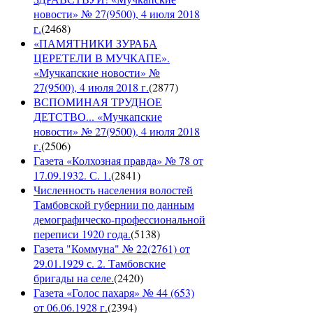
новости» № 27(9500), 4 июля 2018
г.
(
2468
)
«ПАМЯТНИКИ ЗУРАБА
ЦЕРЕТЕЛИ В МУЧКАПЕ».
«Мучкапские новости» №
27(9500), 4 июля 2018 г.
(
2877
)
ВСПОМИНАЯ ТРУДНОЕ
ДЕТСТВО... «Мучкапские
новости» № 27(9500), 4 июля 2018
г.
(
2506
)
Газета «Колхозная правда» № 78 от
17.09.1932. С. 1.
(
2841
)
Численность населения волостей
Тамбовской губернии по данным
демографическо-профессиональной
переписи 1920 года.
(
5138
)
Газета "Коммуна" № 22(2761) от
29.01.1929 с. 2. Тамбовские
бригады на селе.
(
2420
)
Газета «Голос пахаря» № 44 (653)
от 06.06.1928 г.
(
2394
)