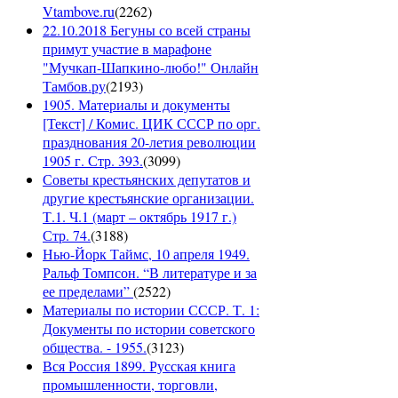
Vtambove.ru
(
2262
)
22.10.2018 Бегуны со всей страны
примут участие в марафоне
"Мучкап-Шапкино-любо!" Онлайн
Тамбов.ру
(
2193
)
1905. Материалы и документы
[Текст] / Комис. ЦИК СССР по орг.
празднования 20-летия революции
1905 г. Стр. 393.
(
3099
)
Советы крестьянских депутатов и
другие крестьянские организации.
Т.1. Ч.1 (март – октябрь 1917 г.)
Стр. 74.
(
3188
)
Нью-Йорк Таймс, 10 апреля 1949.
Ральф Томпсон. “В литературе и за
ее пределами”
(
2522
)
Материалы по истории СССР. Т. 1:
Документы по истории советского
общества. - 1955.
(
3123
)
Вся Россия 1899. Русская книга
промышленности, торговли,