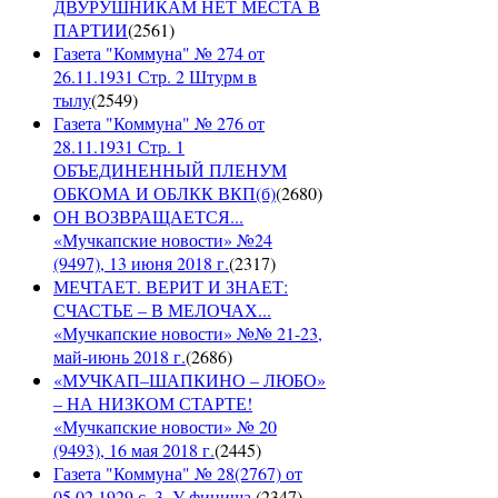
ДВУРУШНИКАМ НЕТ МЕСТА В
ПАРТИИ
(
2561
)
Газета "Коммуна" № 274 от
26.11.1931 Стр. 2 Штурм в
тылу
(
2549
)
Газета "Коммуна" № 276 от
28.11.1931 Стр. 1
ОБЪЕДИНЕННЫЙ ПЛЕНУМ
ОБКОМА И ОБЛКК ВКП(б)
(
2680
)
ОН ВОЗВРАЩАЕТСЯ...
«Мучкапские новости» №24
(9497), 13 июня 2018 г.
(
2317
)
МЕЧТАЕТ. ВЕРИТ И ЗНАЕТ:
СЧАСТЬЕ – В МЕЛОЧАХ...
«Мучкапские новости» №№ 21-23,
май-июнь 2018 г.
(
2686
)
«МУЧКАП–ШАПКИНО – ЛЮБО»
– НА НИЗКОМ СТАРТЕ!
«Мучкапские новости» № 20
(9493), 16 мая 2018 г.
(
2445
)
Газета "Коммуна" № 28(2767) от
05.02.1929 с. 3. У финиша.
(
2347
)