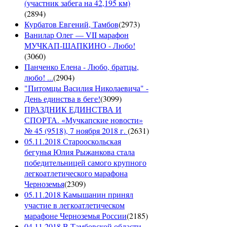
(участник забега на 42,195 км)
(
2894
)
Курбатов Евгений, Тамбов
(
2973
)
Ванилар Олег — VII марафон
МУЧКАП-ШАПКИНО - Любо!
(
3060
)
Панченко Елена - Любо, братцы,
любо! ...
(
2904
)
"Питомцы Василия Николаевича" -
День единства в беге!
(
3099
)
ПРАЗДНИК ЕДИНСТВА И
СПОРТА. «Мучкапские новости»
№ 45 (9518), 7 ноября 2018 г.
(
2631
)
05.11.2018 Старооскольская
бегунья Юлия Рыжанкова стала
победительницей самого крупного
легкоатлетического марафона
Черноземья
(
2309
)
05.11.2018 Камышанин принял
участие в легкоатлетическом
марафоне Черноземья России
(
2185
)
04.11.2018 В Тамбовской области