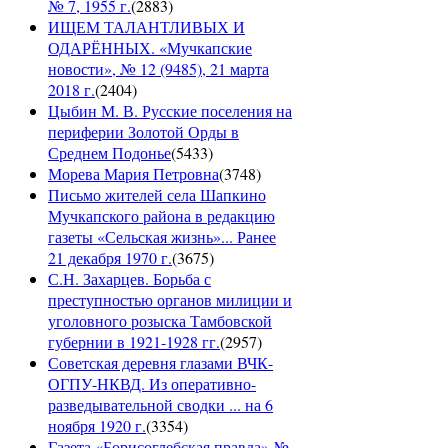
№ 7, 1955 г.
(
2883
)
ИЩЕМ ТАЛАНТЛИВЫХ И
ОДАРЁННЫХ. «Мучкапские
новости», № 12 (9485), 21 марта
2018 г.
(
2404
)
Цыбин М. В. Русские поселения на
периферии Золотой Орды в
Среднем Подонье
(
5433
)
Морева Мария Петровна
(
3748
)
Письмо жителей села Шапкино
Мучкапского района в редакцию
газеты «Сельская жизнь»... Ранее
21 декабря 1970 г.
(
3675
)
С.Н. Захарцев. Борьба с
преступностью органов милиции и
уголовного розыска Тамбовской
губернии в 1921-1928 гг.
(
2957
)
Советская деревня глазами ВЧК-
ОГПУ-НКВД. Из оперативно-
разведывательной сводки ... на 6
ноября 1920 г.
(
3354
)
Газета «Борисоглебская правда» №