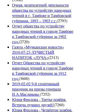
Очерк десятилетней дятельности
общества по устройству народных
чтений в г. Тамбове и Тамбовской
губернии. 1893 – 1903 г.г.
(
2793
)
Отчет общества по устройству
народных чтений в городе Тамбове
и Тамбовской губернии за 1902
год.
(
2720
)
Газета «Мучкапские новости»
2010-07-23 ЛУЧИСТЫЙ
НАПИТОК «ЛУЧА»
(
2313
)
Отчет Общества по устройству
народных чтений в городе Тамбове
и Тамбовской губернии за 1912
год.
(
3600
)
2019-02-02 9-й спортивный
праздник на призы генерала
Н.А.Масликова
(
7252
)
Юлия Фролова - Третье ноября.
Встреча лучших друзей!
(
7260
)
Юлия Фролова - Четвёртое ноября.