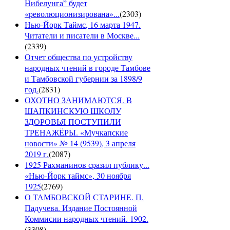
Нибелунга” будет
«революционизирована»...
(
2303
)
Нью-Йорк Таймс, 16 марта 1947.
Читатели и писатели в Москве...
(
2339
)
Отчет общества по устройству
народных чтений в городе Тамбове
и Тамбовской губернии за 1898/9
год.
(
2831
)
ОХОТНО ЗАНИМАЮТСЯ. В
ШАПКИНСКУЮ ШКОЛУ
ЗДОРОВЬЯ ПОСТУПИЛИ
ТРЕНАЖЁРЫ. «Мучкапские
новости» № 14 (9539), 3 апреля
2019 г.
(
2087
)
1925 Рахманинов сразил публику...
«Нью-Йорк таймс», 30 ноября
1925
(
2769
)
О ТАМБОВСКОЙ СТАРИНЕ. П.
Падучева. Издание Постоянной
Коммисии народных чтений. 1902.
(
3308
)