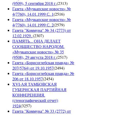
(9509), 5 сентября 2018 г.
(
2313
)
Газета «Мучкапские новости» №
4(7760), 14.01.1999 С. 1
(
2516
)
Газета «Мучкапские новости» №
4(7760), 14.01.1999 С. 2
(
2579
)
Газета "Коммуна" № 34 (2773) от
12.02.1929.
(
2307
)
ПАМЯТЬ... ОНА ДЕЛАЕТ
СООБЩЕСТВО НАРОДОМ.
«Мучкапские новости» № 35
(9508), 29 августа 2018 г.
(
2517
)
Газета «Борисоглебская правда» №
207(5764) от 19.10.1957
(
2494
)
Газета «Борисоглебская правда» №
206 от 18.10.1957
(
2454
)
XVI-АЯ ТАМБОВСКАЯ
ГУБЕРНСКАЯ ПАРТИЙНАЯ
КОНФЕРЕНЦИЯ.
(стенографический отчет)
1924
(
3257
)
Газета "Коммуна" № 33 (2772) от