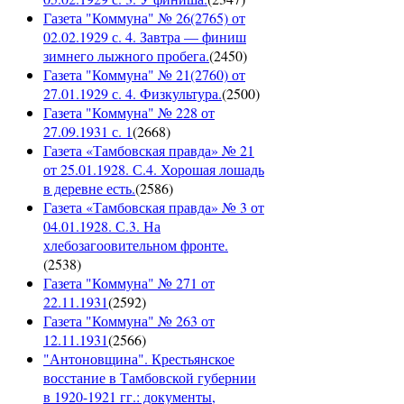
Газета "Коммуна" № 26(2765) от
02.02.1929 с. 4. Завтра — финиш
зимнего лыжного пробега.
(
2450
)
Газета "Коммуна" № 21(2760) от
27.01.1929 с. 4. Физкультура.
(
2500
)
Газета "Коммуна" № 228 от
27.09.1931 с. 1
(
2668
)
Газета «Тамбовская правда» № 21
от 25.01.1928. С.4. Хорошая лошадь
в деревне есть.
(
2586
)
Газета «Тамбовская правда» № 3 от
04.01.1928. С.3. На
хлебозагоовительном фронте.
(
2538
)
Газета "Коммуна" № 271 от
22.11.1931
(
2592
)
Газета "Коммуна" № 263 от
12.11.1931
(
2566
)
"Антоновщина". Крестьянское
восстание в Тамбовской губернии
в 1920-1921 гг.: документы,