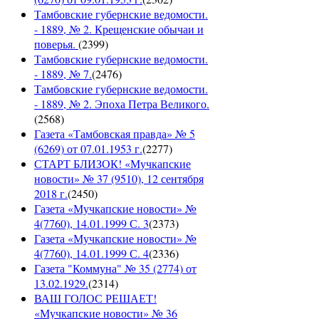
Тамбовские губернские ведомости.
- 1889, № 2. Крещенские обычаи и
поверья.
(
2399
)
Тамбовские губернские ведомости.
- 1889, № 7.
(
2476
)
Тамбовские губернские ведомости.
- 1889, № 2. Эпоха Петра Великого.
(
2568
)
Газета «Тамбовская правда» № 5
(6269) от 07.01.1953 г.
(
2277
)
СТАРТ БЛИЗОК! «Мучкапские
новости» № 37 (9510), 12 сентября
2018 г.
(
2450
)
Газета «Мучкапские новости» №
4(7760), 14.01.1999 С. 3
(
2373
)
Газета «Мучкапские новости» №
4(7760), 14.01.1999 С. 4
(
2336
)
Газета "Коммуна" № 35 (2774) от
13.02.1929.
(
2314
)
ВАШ ГОЛОС РЕШАЕТ!
«Мучкапские новости» № 36