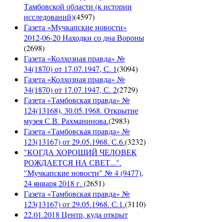
Тамбовской области (к истории
исследований)
(
4597
)
Газета «Мучкапские новости»
2012-06-20 Находки со дна Вороны
(
2698
)
Газета «Колхозная правда» №
34(1870) от 17.07.1947, С. 1
(
3094
)
Газета «Колхозная правда» №
34(1870) от 17.07.1947, С. 2
(
2729
)
Газета «Тамбовская правда» №
124(13168), 30.05.1968. Открытие
музея С.В. Рахманинова.
(
2983
)
Газета «Тамбовская правда» №
123(13167) от 29.05.1968. С.6.
(
3232
)
"КОГДА ХОРОШИЙ ЧЕЛОВЕК
РОЖДАЕТСЯ НА СВЕТ...".
"Мучкапские новости" № 4 (9477),
24 января 2018 г.
(
2651
)
Газета «Тамбовская правда» №
123(13167) от 29.05.1968. С.1.
(
3110
)
22.01.2018 Центр, куда открыт