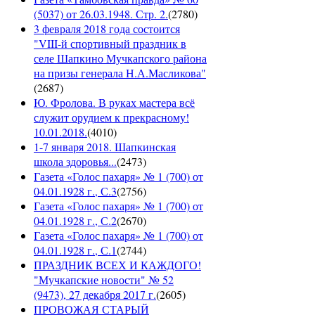
(5037) от 26.03.1948. Стр. 2.
(
2780
)
3 февраля 2018 года состоится
"VIII-й спортивный праздник в
селе Шапкино Мучкапского района
на призы генерала Н.А.Масликова"
(
2687
)
Ю. Фролова. В руках мастера всё
служит орудием к прекрасному!
10.01.2018.
(
4010
)
1-7 января 2018. Шапкинская
школа здоровья...
(
2473
)
Газета «Голос пахаря» № 1 (700) от
04.01.1928 г., С.3
(
2756
)
Газета «Голос пахаря» № 1 (700) от
04.01.1928 г., С.2
(
2670
)
Газета «Голос пахаря» № 1 (700) от
04.01.1928 г., С.1
(
2744
)
ПРАЗДНИК ВСЕХ И КАЖДОГО!
"Мучкапские новости" № 52
(9473), 27 декабря 2017 г.
(
2605
)
ПРОВОЖАЯ СТАРЫЙ