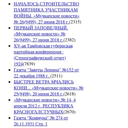
НАЧАЛОСЬ СТРОИТЕЛЬСТВО
ПАМЯТНИКА УЧАСТНИКАМ
ВОЙНЫ. «Мучкапские новости»
№ 26(9499), 27 июня 2018 г.
(
2315
)
ПЕРВЫЙ ЗАПОВЕДНЫЙ.
«Мучкапские новости» №
26(9499), 27 июня 2018 г.
(
2382
)
XV-ая Тамбовская губернская
партийная конференция :
(Стенографический отчет)
1924
(
7839
)
Газета "Заветы Ленина" №152 от
22 декабря 1988 г.
(
2511
)
БЫСТРЕЕ ВЕТРА МЧАЛИСЬ
КОНИ... «Мучкапские новости» №
25(9498), 20 июня 2018 г.
(
2618
)
«Мучкапские новости» № 14, 4
апреля 2012 г. РЕСПУБЛИКА
КРАСНОГАЛСТУЧНЫХ
(
2670
)
Газета "Коммуна" № 274 от
26.11.1931 Стр. 1