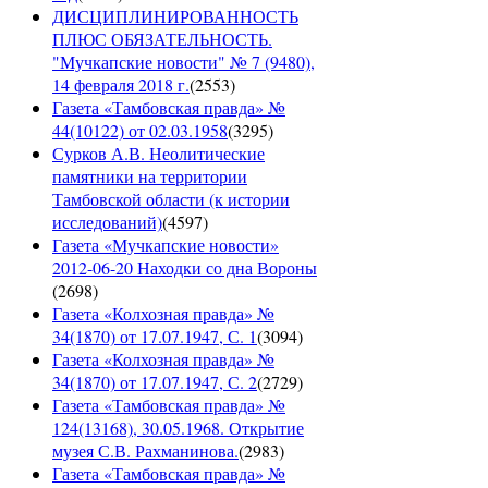
ДИСЦИПЛИНИРОВАННОСТЬ
ПЛЮС ОБЯЗАТЕЛЬНОСТЬ.
"Мучкапские новости" № 7 (9480),
14 февраля 2018 г.
(
2553
)
Газета «Тамбовская правда» №
44(10122) от 02.03.1958
(
3295
)
Сурков А.В. Неолитические
памятники на территории
Тамбовской области (к истории
исследований)
(
4597
)
Газета «Мучкапские новости»
2012-06-20 Находки со дна Вороны
(
2698
)
Газета «Колхозная правда» №
34(1870) от 17.07.1947, С. 1
(
3094
)
Газета «Колхозная правда» №
34(1870) от 17.07.1947, С. 2
(
2729
)
Газета «Тамбовская правда» №
124(13168), 30.05.1968. Открытие
музея С.В. Рахманинова.
(
2983
)
Газета «Тамбовская правда» №