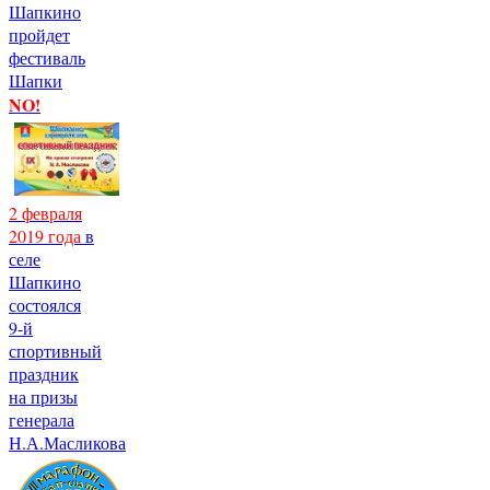
Шапкино
пройдет
фестиваль
Шапки
NO!
2 февраля
2019 года
в
селе
Шапкино
состоялся
9-й
спортивный
праздник
на призы
генерала
Н.А.Масликова