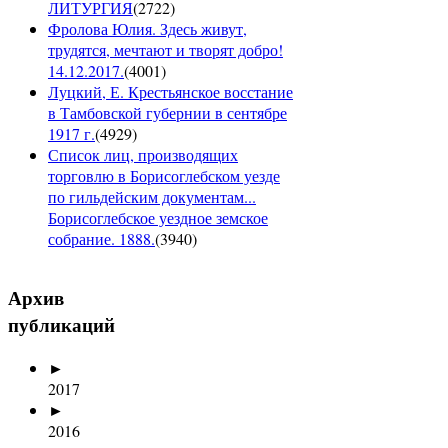
ЛИТУРГИЯ
(
2722
)
Фролова Юлия. Здесь живут,
трудятся, мечтают и творят добро!
14.12.2017.
(
4001
)
Луцкий, Е. Крестьянское восстание
в Тамбовской губернии в сентябре
1917 г.
(
4929
)
Список лиц, производящих
торговлю в Борисоглебском уезде
по гильдейским документам...
Борисоглебское уездное земское
собрание. 1888.
(
3940
)
Архив
публикаций
►
2017
►
2016