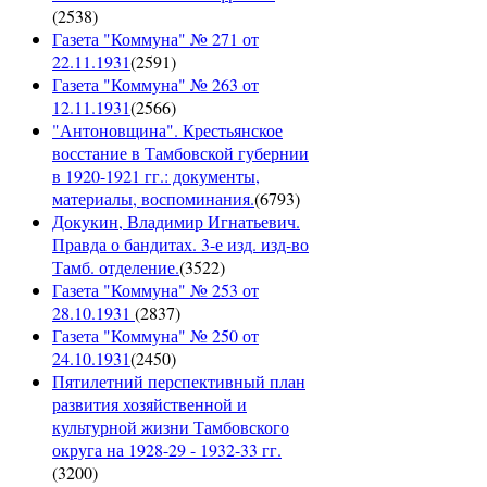
(
2538
)
Газета "Коммуна" № 271 от
22.11.1931
(
2591
)
Газета "Коммуна" № 263 от
12.11.1931
(
2566
)
"Антоновщина". Крестьянское
восстание в Тамбовской губернии
в 1920-1921 гг.: документы,
материалы, воспоминания.
(
6793
)
Докукин, Владимир Игнатьевич.
Правда о бандитах. 3-е изд. изд-во
Тамб. отделение.
(
3522
)
Газета "Коммуна" № 253 от
28.10.1931
(
2837
)
Газета "Коммуна" № 250 от
24.10.1931
(
2450
)
Пятилетний перспективный план
развития хозяйственной и
культурной жизни Тамбовского
округа на 1928-29 - 1932-33 гг.
(
3200
)