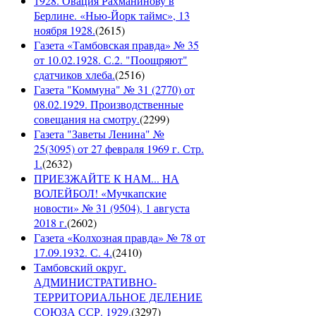
1928. Овация Рахманинову в
Берлине. «Нью-Йорк таймс», 13
ноября 1928.
(
2615
)
Газета «Тамбовская правда» № 35
от 10.02.1928. С.2. "Поощряют"
сдатчиков хлеба.
(
2516
)
Газета "Коммуна" № 31 (2770) от
08.02.1929. Производственные
совещания на смотру.
(
2299
)
Газета "Заветы Ленина" №
25(3095) от 27 февраля 1969 г. Стр.
1.
(
2632
)
ПРИЕЗЖАЙТЕ К НАМ... НА
ВОЛЕЙБОЛ! «Мучкапские
новости» № 31 (9504), 1 августа
2018 г.
(
2602
)
Газета «Колхозная правда» № 78 от
17.09.1932. С. 4.
(
2410
)
Тамбовский округ.
АДМИНИСТРАТИВНО-
ТЕРРИТОРИАЛЬНОЕ ДЕЛЕНИЕ
СОЮЗА ССР. 1929.
(
3297
)