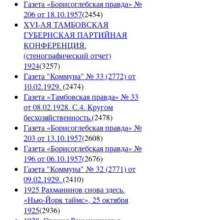
Газета «Борисоглебская правда» №
206 от 18.10.1957
(
2454
)
XVI-АЯ ТАМБОВСКАЯ
ГУБЕРНСКАЯ ПАРТИЙНАЯ
КОНФЕРЕНЦИЯ.
(стенографический отчет)
1924
(
3257
)
Газета "Коммуна" № 33 (2772) от
10.02.1929.
(
2474
)
Газета «Тамбовская правда» № 33
от 08.02.1928. С.4. Кругом
бесхозяйственность.
(
2478
)
Газета «Борисоглебская правда» №
203 от 13.10.1957
(
2608
)
Газета «Борисоглебская правда» №
196 от 06.10.1957
(
2676
)
Газета "Коммуна" № 32 (2771) от
09.02.1929.
(
2410
)
1925 Рахманинов снова здесь.
«Нью-Йорк таймс», 25 октября
1925
(
2936
)