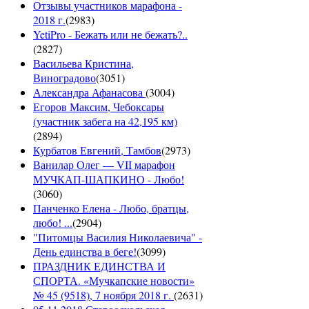
Отзывы участников марафона -
2018 г.
(
2983
)
YetiPro - Бежать или не бежать?..
(
2827
)
Васильева Кристина,
Виноградово
(
3051
)
Александра Афанасова
(
3004
)
Егоров Максим, Чебоксары
(участник забега на 42,195 км)
(
2894
)
Курбатов Евгений, Тамбов
(
2973
)
Ванилар Олег — VII марафон
МУЧКАП-ШАПКИНО - Любо!
(
3060
)
Панченко Елена - Любо, братцы,
любо! ...
(
2904
)
"Питомцы Василия Николаевича" -
День единства в беге!
(
3099
)
ПРАЗДНИК ЕДИНСТВА И
СПОРТА. «Мучкапские новости»
№ 45 (9518), 7 ноября 2018 г.
(
2631
)