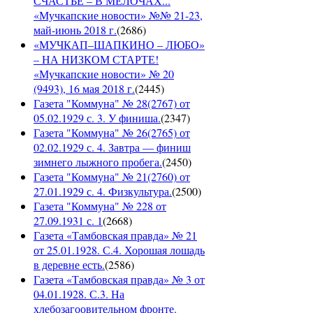
СЧАСТЬЕ – В МЕЛОЧАХ...
«Мучкапские новости» №№ 21-23,
май-июнь 2018 г.
(
2686
)
«МУЧКАП–ШАПКИНО – ЛЮБО»
– НА НИЗКОМ СТАРТЕ!
«Мучкапские новости» № 20
(9493), 16 мая 2018 г.
(
2445
)
Газета "Коммуна" № 28(2767) от
05.02.1929 с. 3. У финиша.
(
2347
)
Газета "Коммуна" № 26(2765) от
02.02.1929 с. 4. Завтра — финиш
зимнего лыжного пробега.
(
2450
)
Газета "Коммуна" № 21(2760) от
27.01.1929 с. 4. Физкультура.
(
2500
)
Газета "Коммуна" № 228 от
27.09.1931 с. 1
(
2668
)
Газета «Тамбовская правда» № 21
от 25.01.1928. С.4. Хорошая лошадь
в деревне есть.
(
2586
)
Газета «Тамбовская правда» № 3 от
04.01.1928. С.3. На
хлебозагоовительном фронте.