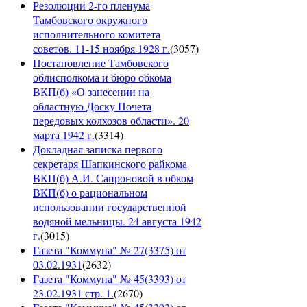
Резолюции 2-го пленума
Тамбовского окружного
исполнительного комитета
советов. 11-15 ноября 1928 г.
(
3057
)
Постановление Тамбовского
облисполкома и бюро обкома
ВКП(б) «О занесении на
областную Доску Почета
передовых колхозов области». 20
марта 1942 г.
(
3314
)
Докладная записка первого
секретаря Шапкинского райкома
ВКП(б) А.И. Сапроновой в обком
ВКП(б) о рациональном
использовании государственной
водяной мельницы. 24 августа 1942
г.
(
3015
)
Газета "Коммуна" № 27(3375) от
03.02.1931
(
2632
)
Газета "Коммуна" № 45(3393) от
23.02.1931 стр. 1.
(
2670
)