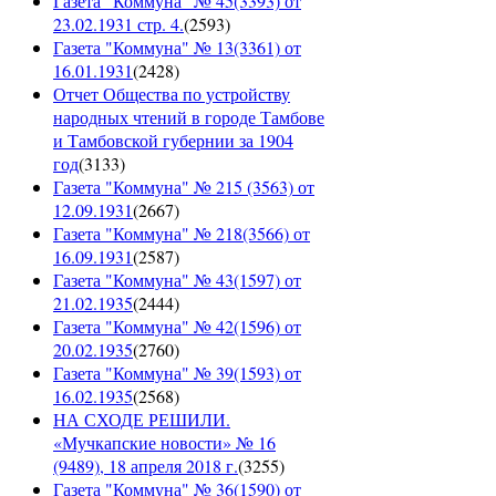
Газета "Коммуна" № 45(3393) от
23.02.1931 стр. 4.
(
2593
)
Газета "Коммуна" № 13(3361) от
16.01.1931
(
2428
)
Отчет Общества по устройству
народных чтений в городе Тамбове
и Тамбовской губернии за 1904
год
(
3133
)
Газета "Коммуна" № 215 (3563) от
12.09.1931
(
2667
)
Газета "Коммуна" № 218(3566) от
16.09.1931
(
2587
)
Газета "Коммуна" № 43(1597) от
21.02.1935
(
2444
)
Газета "Коммуна" № 42(1596) от
20.02.1935
(
2760
)
Газета "Коммуна" № 39(1593) от
16.02.1935
(
2568
)
НА СХОДЕ РЕШИЛИ.
«Мучкапские новости» № 16
(9489), 18 апреля 2018 г.
(
3255
)
Газета "Коммуна" № 36(1590) от