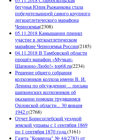
05.11.2018 Старооскольская
бегунья Юлия Рыжанкова стала
победительницей самого крупного
легкоатлетического марафона
Черноземья
(
2308
)
05.11.2018 Камышанин принял
участие в легкоатлетическом
марафоне Черноземья России
(
2185
)
04.11.2018 В Тамбовской области
прошёл марафон «Мучкап-
Шапкино-Любо!» top68.ru
(
2234
)
Решение общего собрания
колхозников колхоза имени В. И.
Ленина по обсуждению ... письма
шапкинских колхозников об
оказании помощи трудящимся
Орловской области... 30 января
1942 г
(
2768
)
Отчет Борисоглебской уездной
земской управы с 1 сентября 1869
по 1 сентября 1870 года.
(
3161
)
Газета "Коммуна" № 44(2783) от