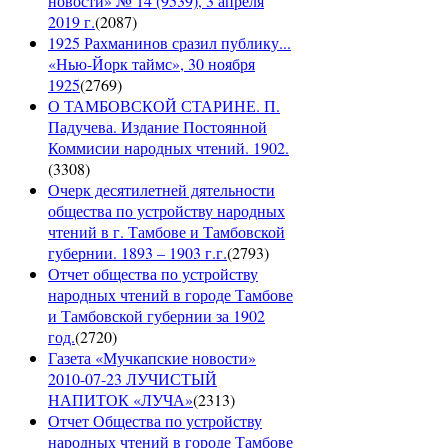
новости» № 14 (9539), 3 апреля
2019 г.
(
2087
)
1925 Рахманинов сразил публику...
«Нью-Йорк таймс», 30 ноября
1925
(
2769
)
О ТАМБОВСКОЙ СТАРИНЕ. П.
Падучева. Издание Постоянной
Коммисии народных чтений. 1902.
(
3308
)
Очерк десятилетней дятельности
общества по устройству народных
чтений в г. Тамбове и Тамбовской
губернии. 1893 – 1903 г.г.
(
2793
)
Отчет общества по устройству
народных чтений в городе Тамбове
и Тамбовской губернии за 1902
год.
(
2720
)
Газета «Мучкапские новости»
2010-07-23 ЛУЧИСТЫЙ
НАПИТОК «ЛУЧА»
(
2313
)
Отчет Общества по устройству
народных чтений в городе Тамбове