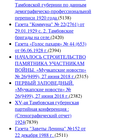
Тамбовской губернии по данным
демографическо-профессиональной
переписи 1920 года.
(
5138
)
Газета "Коммуна" № 22(2761) от
29.01.1929 с. 2. Тамбовские
бригады на селе.
(
2420
)
Газета «Голос пахаря» № 44 (653)
от 06.06.1928 г.
(
2394
)
НАЧАЛОСЬ СТРОИТЕЛЬСТВО
ПАМЯТНИКА УЧАСТНИКАМ
ВОЙНЫ. «Мучкапские новости»
№ 26(9499), 27 июня 2018 г.
(
2315
)
ПЕРВЫЙ ЗАПОВЕДНЫЙ.
«Мучкапские новости» №
26(9499), 27 июня 2018 г.
(
2382
)
XV-ая Тамбовская губернская
партийная конференция :
(Стенографический отчет)
1924
(
7839
)
Газета "Заветы Ленина" №152 от
22 декабря 1988 г.
(
2511
)