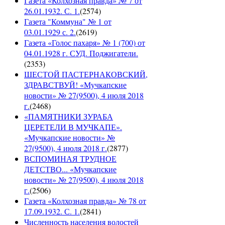
Газета «Колхозная правда» № 7 от
26.01.1932. С. 1.
(
2574
)
Газета "Коммуна" № 1 от
03.01.1929 с. 2.
(
2619
)
Газета «Голос пахаря» № 1 (700) от
04.01.1928 г. СУД. Поджигатели.
(
2353
)
ШЕСТОЙ ПАСТЕРНАКОВСКИЙ,
ЗДРАВСТВУЙ! «Мучкапские
новости» № 27(9500), 4 июля 2018
г.
(
2468
)
«ПАМЯТНИКИ ЗУРАБА
ЦЕРЕТЕЛИ В МУЧКАПЕ».
«Мучкапские новости» №
27(9500), 4 июля 2018 г.
(
2877
)
ВСПОМИНАЯ ТРУДНОЕ
ДЕТСТВО... «Мучкапские
новости» № 27(9500), 4 июля 2018
г.
(
2506
)
Газета «Колхозная правда» № 78 от
17.09.1932. С. 1.
(
2841
)
Численность населения волостей