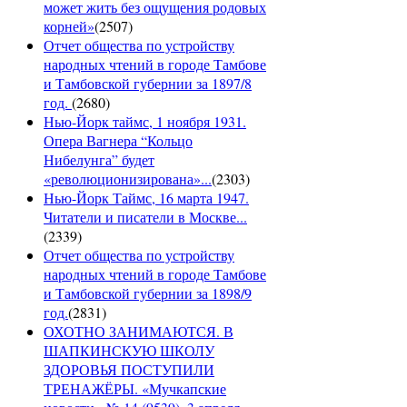
может жить без ощущения родовых
корней»
(
2507
)
Отчет общества по устройству
народных чтений в городе Тамбове
и Тамбовской губернии за 1897/8
год.
(
2680
)
Нью-Йорк таймс, 1 ноября 1931.
Опера Вагнера “Кольцо
Нибелунга” будет
«революционизирована»...
(
2303
)
Нью-Йорк Таймс, 16 марта 1947.
Читатели и писатели в Москве...
(
2339
)
Отчет общества по устройству
народных чтений в городе Тамбове
и Тамбовской губернии за 1898/9
год.
(
2831
)
ОХОТНО ЗАНИМАЮТСЯ. В
ШАПКИНСКУЮ ШКОЛУ
ЗДОРОВЬЯ ПОСТУПИЛИ
ТРЕНАЖЁРЫ. «Мучкапские