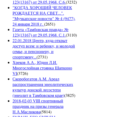
123(13167) от 29.05.1968. С.6.
(
3232
)
"КОГДА ХОРОШИЙ ЧЕЛОВЕК
РОЖДАЕТСЯ НА СВЕТ...".
"Мучкапские новости" № 4 (9477),
24 января 2018 г.
(
2651
)
Газета «Тамбовская правда» №
123(13167) от 29.05.1968. С.1.
(
3110
)
22.01.2018 Центр, куда открыт
доступ всем: и ребенку, и молодой
семье, и пенсионеру, и
спортсмену...
(
2731
)
Хреков А.А., Юдин Л.И.
Многослойная стоянка Шапкино
VI
(
3726
)
Скоробогатов А.М. Ареал
распространения энеолитических
культур донской лесостепи
(энеолит в Тамбовском крае)
(
3825
)
2018-02-03 VIII спортивный
праздник на призы генерала
Н.А.Масликова
(
5814
)