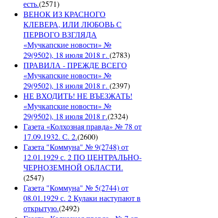
есть.
(
2571
)
ВЕНОК ИЗ КРАСНОГО
КЛЕВЕРА, ИЛИ ЛЮБОВЬ С
ПЕРВОГО ВЗГЛЯДА
«Мучкапские новости» №
29(9502), 18 июля 2018 г.
(
2783
)
ПРАВИЛА - ПРЕЖДЕ ВСЕГО
«Мучкапские новости» №
29(9502), 18 июля 2018 г.
(
2397
)
НЕ ВХОДИТЬ! НЕ ВЪЕЗЖАТЬ!
«Мучкапские новости» №
29(9502), 18 июля 2018 г.
(
2324
)
Газета «Колхозная правда» № 78 от
17.09.1932. С. 2.
(
2600
)
Газета "Коммуна" № 9(2748) от
12.01.1929 с. 2 ПО ЦЕНТРАЛЬНО-
ЧЕРНОЗЕМНОЙ ОБЛАСТИ.
(
2547
)
Газета "Коммуна" № 5(2744) от
08.01.1929 с. 2 Кулаки наступают в
открытую.
(
2492
)