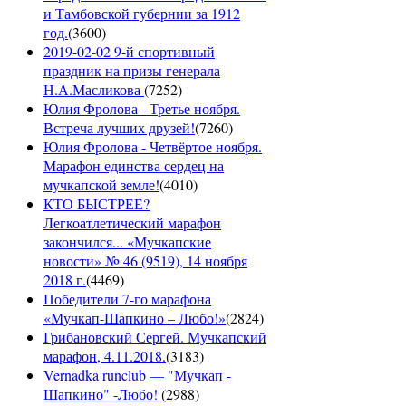
и Тамбовской губернии за 1912
год.
(
3600
)
2019-02-02 9-й спортивный
праздник на призы генерала
Н.А.Масликова
(
7252
)
Юлия Фролова - Третье ноября.
Встреча лучших друзей!
(
7260
)
Юлия Фролова - Четвёртое ноября.
Марафон единства сердец на
мучкапской земле!
(
4010
)
КТО БЫСТРЕЕ?
Легкоатлетический марафон
закончился... «Мучкапские
новости» № 46 (9519), 14 ноября
2018 г.
(
4469
)
Победители 7-го марафона
«Мучкап-Шапкино – Любо!»
(
2824
)
Грибановский Сергей. Мучкапский
марафон, 4.11.2018.
(
3183
)
Vernadka runclub — "Мучкап -
Шапкино" -Любо!
(
2988
)