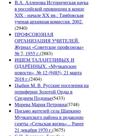
В.А. Алленова Историческая наука
в российской провинции в конце
XIX - начале XX вв.: Тамбовская
ученая архивная комиссия. 2002.
(
2940
)
ПРОФСОЮЗНАЯ
ОРГАНИЗАЦИЯ УЧИТЕЛЕЙ.
Журнал «Советские профсоюзы»
№ 7, 1955 г.
(
2883
)
ИЩЕМ ТАЛАНТЛИВЫХ И
ОДАРЁННЫХ. «Мучкапские
новости», № 12 (9485), 21 марта
2018 г.
(
2404
)
Цыбин М. В. Русские поселения на
периферии Золотой Орды в
Среднем Подонье
(
5433
)
Морева Мария Петровна
(
3748
)
Письмо жителей села Шапкино
Мучкапского района в редакцию
газеты «Сельская жизнь»... Ранее
21 декабря 1970 г.
(
3675
)