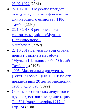
23.02.1929.
(
2361
)
22.10.2018 В Мучкапе пройдет
международный марафон в честь
Дня народного единства ГТРК
Тамбов
(
2250
)
22.10.2018 В регионе снова
состоится марафон «Мучкап-
Шапкино-любо!»
Vtambove.ru
(
2262
)
22.10.2018 Бегуны со всей страны
примут участие в марафоне
"Мучкап-Шапкино-любо!" Онлайн
Тамбов.ру
(
2193
)
1905. Материалы и документы
[Текст] / Комис. ЦИК СССР по орг.
празднования 20-летия революции
1905 г. Стр. 393.
(
3099
)
Советы крестьянских депутатов и
другие крестьянские организации.
Т.1. Ч.1 (март – октябрь 1917 г.)
Стр. 74.
(
3188
)