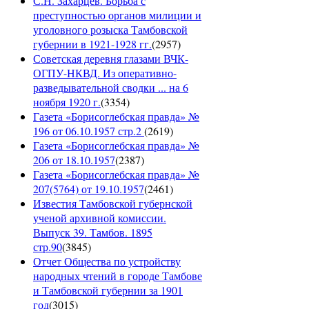
С.Н. Захарцев. Борьба с
преступностью органов милиции и
уголовного розыска Тамбовской
губернии в 1921-1928 гг.
(
2957
)
Советская деревня глазами ВЧК-
ОГПУ-НКВД. Из оперативно-
разведывательной сводки ... на 6
ноября 1920 г.
(
3354
)
Газета «Борисоглебская правда» №
196 от 06.10.1957 стр.2
(
2619
)
Газета «Борисоглебская правда» №
206 от 18.10.1957
(
2387
)
Газета «Борисоглебская правда» №
207(5764) от 19.10.1957
(
2461
)
Известия Тамбовской губернской
ученой архивной комиссии.
Выпуск 39. Тамбов. 1895
стр.90
(
3845
)
Отчет Общества по устройству
народных чтений в городе Тамбове
и Тамбовской губернии за 1901
год
(
3015
)