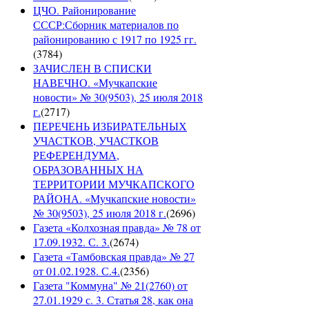
ЦЧО. Районирование
СССР:Сборник материалов по
районированию с 1917 по 1925 гг.
(
3784
)
ЗАЧИСЛЕН В СПИСКИ
НАВЕЧНО. «Мучкапские
новости» № 30(9503), 25 июля 2018
г.
(
2717
)
ПЕРЕЧЕНЬ ИЗБИРАТЕЛЬНЫХ
УЧАСТКОВ, УЧАСТКОВ
РЕФЕРЕНДУМА,
ОБРАЗОВАННЫХ НА
ТЕРРИТОРИИ МУЧКАПСКОГО
РАЙОНА. «Мучкапские новости»
№ 30(9503), 25 июля 2018 г.
(
2696
)
Газета «Колхозная правда» № 78 от
17.09.1932. С. 3.
(
2674
)
Газета «Тамбовская правда» № 27
от 01.02.1928. С.4.
(
2356
)
Газета "Коммуна" № 21(2760) от
27.01.1929 с. 3. Статья 28, как она