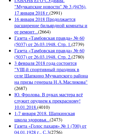
ГАВАНЬ ЕГО СУДЬБЫ.
"Мучкапские новости" № 3 (9476),
17 января 2018 г.
(
2991
)
16 января 2018 Продолжается
расширение бильярдной комнаты и
ее ремонт...
(
2664
)
Газета «Тамбовская правда» № 60
(5037) от 26.03.1948. Стр. 1.
(
2739
)
Газета «Тамбовская правда» № 60
(5037) от 26.03.1948. Стр. 2.
(
2780
)
3 февраля 2018 года состоится
"VIII-й спортивный праздник в
селе Шапкино Мучкапского района
на призы генерала Н.А.Масликова"
(
2687
)
Ю. Фролова. В руках мастера всё
служит орудием к прекрасному!
10.01.2018.
(
4010
)
1-7 января 2018. Шапкинская
школа здоровья...
(
2473
)
Газета «Голос пахаря» № 1 (700) от
04.01.1928 г., С.3
(
2756
)