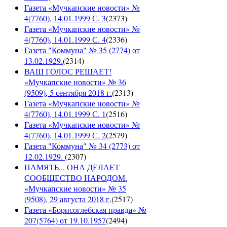
Газета «Мучкапские новости» №
4(7760), 14.01.1999 С. 3
(
2373
)
Газета «Мучкапские новости» №
4(7760), 14.01.1999 С. 4
(
2336
)
Газета "Коммуна" № 35 (2774) от
13.02.1929.
(
2314
)
ВАШ ГОЛОС РЕШАЕТ!
«Мучкапские новости» № 36
(9509), 5 сентября 2018 г.
(
2313
)
Газета «Мучкапские новости» №
4(7760), 14.01.1999 С. 1
(
2516
)
Газета «Мучкапские новости» №
4(7760), 14.01.1999 С. 2
(
2579
)
Газета "Коммуна" № 34 (2773) от
12.02.1929.
(
2307
)
ПАМЯТЬ... ОНА ДЕЛАЕТ
СООБЩЕСТВО НАРОДОМ.
«Мучкапские новости» № 35
(9508), 29 августа 2018 г.
(
2517
)
Газета «Борисоглебская правда» №
207(5764) от 19.10.1957
(
2494
)