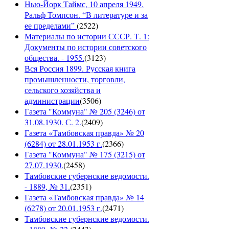
Нью-Йорк Таймс, 10 апреля 1949.
Ральф Томпсон. “В литературе и за
ее пределами”
(
2522
)
Материалы по истории СССР. Т. 1:
Документы по истории советского
общества. - 1955.
(
3123
)
Вся Россия 1899. Русская книга
промышленности, торговли,
сельского хозяйства и
администрации
(
3506
)
Газета "Коммуна" № 205 (3246) от
31.08.1930. С. 2.
(
2409
)
Газета «Тамбовская правда» № 20
(6284) от 28.01.1953 г.
(
2366
)
Газета "Коммуна" № 175 (3215) от
27.07.1930.
(
2458
)
Тамбовские губернские ведомости.
- 1889, № 31.
(
2351
)
Газета «Тамбовская правда» № 14
(6278) от 20.01.1953 г.
(
2471
)
Тамбовские губернские ведомости.