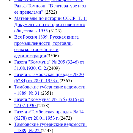
Ральф Томпсон. “В литературе и за
ее пределами”
(
2522
)
Материалы по истории СССР. Т. 1:
Документы по истории советского
общества. - 1955.
(
3123
)
Вся Россия 1899. Русская книга
промышленности, торговли,
сельского хозяйства и
администрации
(
3506
)
Газета "Коммуна" № 205 (3246) от
31.08.1930. С. 2.
(
2409
)
Газета «Тамбовская правда» № 20
(6284) от 28.01.1953 г.
(
2367
)
Тамбовские губернские ведомости.
- 1889, № 31.
(
2351
)
Газета "Коммуна" № 175 (3215) от
27.07.1930.
(
2458
)
Газета «Тамбовская правда» № 14
(6278) от 20.01.1953 г.
(
2472
)
Тамбовские губернские ведомости.
- 1889, № 22.
(
2443
)