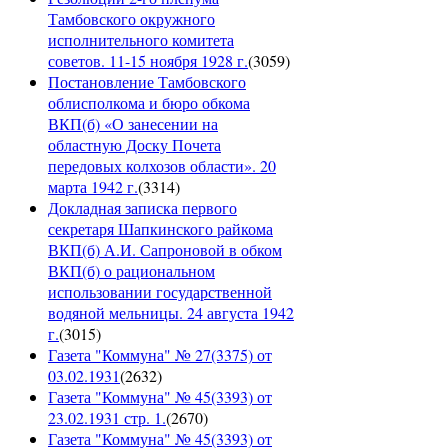
Тамбовского окружного
исполнительного комитета
советов. 11-15 ноября 1928 г.
(
3059
)
Постановление Тамбовского
облисполкома и бюро обкома
ВКП(б) «О занесении на
областную Доску Почета
передовых колхозов области». 20
марта 1942 г.
(
3314
)
Докладная записка первого
секретаря Шапкинского райкома
ВКП(б) А.И. Сапроновой в обком
ВКП(б) о рациональном
использовании государственной
водяной мельницы. 24 августа 1942
г.
(
3015
)
Газета "Коммуна" № 27(3375) от
03.02.1931
(
2632
)
Газета "Коммуна" № 45(3393) от
23.02.1931 стр. 1.
(
2670
)
Газета "Коммуна" № 45(3393) от