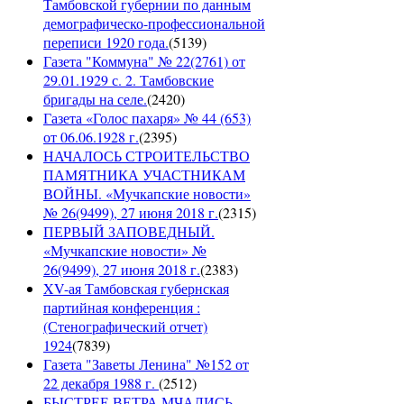
Тамбовской губернии по данным
демографическо-профессиональной
переписи 1920 года.
(
5139
)
Газета "Коммуна" № 22(2761) от
29.01.1929 с. 2. Тамбовские
бригады на селе.
(
2420
)
Газета «Голос пахаря» № 44 (653)
от 06.06.1928 г.
(
2395
)
НАЧАЛОСЬ СТРОИТЕЛЬСТВО
ПАМЯТНИКА УЧАСТНИКАМ
ВОЙНЫ. «Мучкапские новости»
№ 26(9499), 27 июня 2018 г.
(
2315
)
ПЕРВЫЙ ЗАПОВЕДНЫЙ.
«Мучкапские новости» №
26(9499), 27 июня 2018 г.
(
2383
)
XV-ая Тамбовская губернская
партийная конференция :
(Стенографический отчет)
1924
(
7839
)
Газета "Заветы Ленина" №152 от
22 декабря 1988 г.
(
2512
)
БЫСТРЕЕ ВЕТРА МЧАЛИСЬ