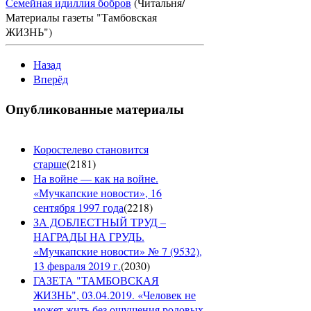
Семейная идиллия бобров
(Читальня/
Материалы газеты "Тамбовская
ЖИЗНЬ")
Назад
Вперёд
Опубликованные материалы
Коростелево становится
старше
(
2181
)
На войне — как на войне.
«Мучкапские новости», 16
сентября 1997 года
(
2218
)
ЗА ДОБЛЕСТНЫЙ ТРУД –
НАГРАДЫ НА ГРУДЬ.
«Мучкапские новости» № 7 (9532),
13 февраля 2019 г.
(
2030
)
ГАЗЕТА "ТАМБОВСКАЯ
ЖИЗНЬ", 03.04.2019. «Человек не
может жить без ощущения родовых