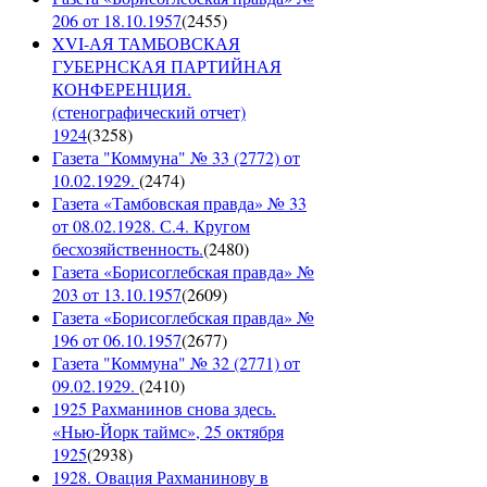
206 от 18.10.1957
(
2455
)
XVI-АЯ ТАМБОВСКАЯ
ГУБЕРНСКАЯ ПАРТИЙНАЯ
КОНФЕРЕНЦИЯ.
(стенографический отчет)
1924
(
3258
)
Газета "Коммуна" № 33 (2772) от
10.02.1929.
(
2474
)
Газета «Тамбовская правда» № 33
от 08.02.1928. С.4. Кругом
бесхозяйственность.
(
2480
)
Газета «Борисоглебская правда» №
203 от 13.10.1957
(
2609
)
Газета «Борисоглебская правда» №
196 от 06.10.1957
(
2677
)
Газета "Коммуна" № 32 (2771) от
09.02.1929.
(
2410
)
1925 Рахманинов снова здесь.
«Нью-Йорк таймс», 25 октября
1925
(
2938
)
1928. Овация Рахманинову в