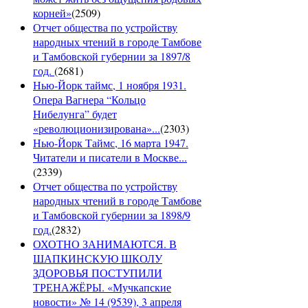
корней»
(
2509
)
Отчет общества по устройству
народных чтений в городе Тамбове
и Тамбовской губернии за 1897/8
год.
(
2681
)
Нью-Йорк таймс, 1 ноября 1931.
Опера Вагнера “Кольцо
Нибелунга” будет
«революционизирована»...
(
2303
)
Нью-Йорк Таймс, 16 марта 1947.
Читатели и писатели в Москве...
(
2339
)
Отчет общества по устройству
народных чтений в городе Тамбове
и Тамбовской губернии за 1898/9
год.
(
2832
)
ОХОТНО ЗАНИМАЮТСЯ. В
ШАПКИНСКУЮ ШКОЛУ
ЗДОРОВЬЯ ПОСТУПИЛИ
ТРЕНАЖЁРЫ. «Мучкапские
новости» № 14 (9539), 3 апреля