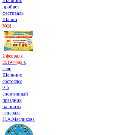
Шапкино
пройдет
фестиваль
Шапки
NO!
2 февраля
2019 года
в
селе
Шапкино
состоялся
9-й
спортивный
праздник
на призы
генерала
Н.А.Масликова