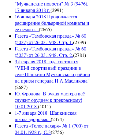
"Мучкапские новости" № 3 (9476),
17 января 2018 г.
(
2991
)
16 января 2018 Продолжается
расширение бильярдной комнаты и
ее ремонт...
(
2665
)
Газета «Тамбовская правда» № 60
(5037) от 26.03.1948. Стр. 1.
(
2739
)
Газета «Тамбовская правда» № 60
(5037) от 26.03.1948. Стр. 2.
(
2781
)
3 февраля 2018 года состоится
"VIII-й спортивный праздник в
селе Шапкино Мучкапского района
на призы генерала Н.А.Масликова"
(
2687
)
Ю. Фролова. В руках мастера всё
служит орудием к прекрасному!
10.01.2018.
(
4011
)
1-7 января 2018. Шапкинская
школа здоровья...
(
2474
)
Газета «Голос пахаря» № 1 (700) от
04.01.1928 г., С.3
(
2756
)