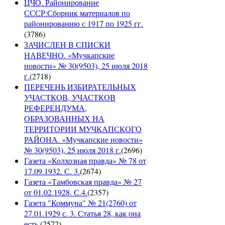
ЦЧО. Районирование
СССР:Сборник материалов по
районированию с 1917 по 1925 гг.
(
3786
)
ЗАЧИСЛЕН В СПИСКИ
НАВЕЧНО. «Мучкапские
новости» № 30(9503), 25 июля 2018
г.
(
2718
)
ПЕРЕЧЕНЬ ИЗБИРАТЕЛЬНЫХ
УЧАСТКОВ, УЧАСТКОВ
РЕФЕРЕНДУМА,
ОБРАЗОВАННЫХ НА
ТЕРРИТОРИИ МУЧКАПСКОГО
РАЙОНА. «Мучкапские новости»
№ 30(9503), 25 июля 2018 г.
(
2696
)
Газета «Колхозная правда» № 78 от
17.09.1932. С. 3.
(
2674
)
Газета «Тамбовская правда» № 27
от 01.02.1928. С.4.
(
2357
)
Газета "Коммуна" № 21(2760) от
27.01.1929 с. 3. Статья 28, как она
есть.
(
2572
)