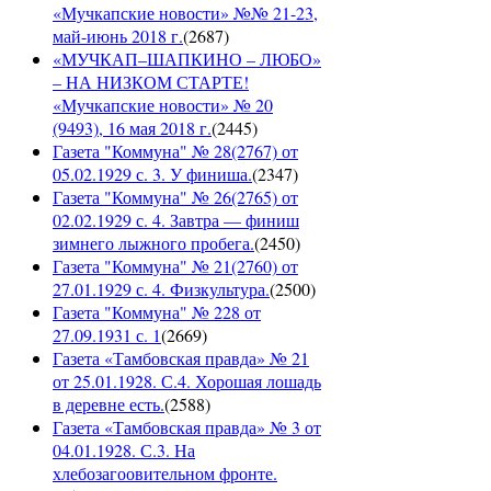
«Мучкапские новости» №№ 21-23,
май-июнь 2018 г.
(
2687
)
«МУЧКАП–ШАПКИНО – ЛЮБО»
– НА НИЗКОМ СТАРТЕ!
«Мучкапские новости» № 20
(9493), 16 мая 2018 г.
(
2445
)
Газета "Коммуна" № 28(2767) от
05.02.1929 с. 3. У финиша.
(
2347
)
Газета "Коммуна" № 26(2765) от
02.02.1929 с. 4. Завтра — финиш
зимнего лыжного пробега.
(
2450
)
Газета "Коммуна" № 21(2760) от
27.01.1929 с. 4. Физкультура.
(
2500
)
Газета "Коммуна" № 228 от
27.09.1931 с. 1
(
2669
)
Газета «Тамбовская правда» № 21
от 25.01.1928. С.4. Хорошая лошадь
в деревне есть.
(
2588
)
Газета «Тамбовская правда» № 3 от
04.01.1928. С.3. На
хлебозагоовительном фронте.