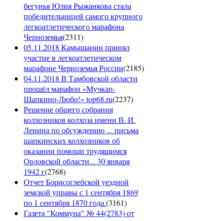
бегунья Юлия Рыжанкова стала
победительницей самого крупного
легкоатлетического марафона
Черноземья
(
2311
)
05.11.2018 Камышанин принял
участие в легкоатлетическом
марафоне Черноземья России
(
2185
)
04.11.2018 В Тамбовской области
прошёл марафон «Мучкап-
Шапкино-Любо!» top68.ru
(
2237
)
Решение общего собрания
колхозников колхоза имени В. И.
Ленина по обсуждению ... письма
шапкинских колхозников об
оказании помощи трудящимся
Орловской области... 30 января
1942 г
(
2768
)
Отчет Борисоглебской уездной
земской управы с 1 сентября 1869
по 1 сентября 1870 года.
(
3161
)
Газета "Коммуна" № 44(2783) от