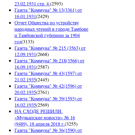
23.02.1931 стр. 4.
(
2593
)
Газета "Коммуна" № 13(3361) от
16.01.1931
(
2429
)
Отчет Общества по устройству
народных чтений в городе Тамбове
и Тамбовской губернии за 1904
год
(
3133
)
Газета "Коммуна" № 215 (3563) от
12.09.1931
(
2668
)
Газета "Коммуна" № 218(3566) от
16.09.1931
(
2587
)
Газета "Коммуна" № 43(1597) от
21.02.1935
(
2445
)
Газета "Коммуна" № 42(1596) от
20.02.1935
(
2761
)
Газета "Коммуна" № 39(1593) от
16.02.1935
(
2569
)
НА СХОДЕ РЕШИЛИ.
«Мучкапские новости» № 16
(9489), 18 апреля 2018 г.
(
3255
)
Газета "Коммуна" № 36(1590) от