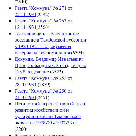
(
2540
)
Газета "Коммуна" № 271 от
22.11.1931
(
2592
)
Газета "Коммуна" № 263 от
12.11.1931
(
2566
)
"Антоновщина". Крестьянское
восстание в Тамбовской губернии
в 1920-1921 гг.: документы,
материалы, воспоминания.
(
6794
)
Докукин, Владимир Игнатьевич.
Правда о бандитах. 3-е изд. изд-во
Тамб. отделение.
(
3522
)
Газета "Коммуна" № 253 от
28.10.1931
(
2839
)
Газета "Коммуна" № 250 от
24.10.1931
(
2451
)
Пятилетний перспективный план
развития хозяйственной и
культурной жизни Тамбовского
округа на 1928-29 - 1932-33 гг.
(
3200
)
Резолюции 2-го пленума