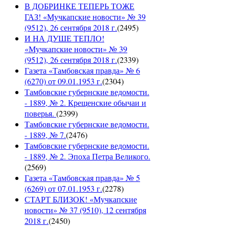
В ДОБРИНКЕ ТЕПЕРЬ ТОЖЕ
ГАЗ! «Мучкапские новости» № 39
(9512), 26 сентября 2018 г.
(
2495
)
И НА ДУШЕ ТЕПЛО!
«Мучкапские новости» № 39
(9512), 26 сентября 2018 г.
(
2339
)
Газета «Тамбовская правда» № 6
(6270) от 09.01.1953 г.
(
2304
)
Тамбовские губернские ведомости.
- 1889, № 2. Крещенские обычаи и
поверья.
(
2399
)
Тамбовские губернские ведомости.
- 1889, № 7.
(
2476
)
Тамбовские губернские ведомости.
- 1889, № 2. Эпоха Петра Великого.
(
2569
)
Газета «Тамбовская правда» № 5
(6269) от 07.01.1953 г.
(
2278
)
СТАРТ БЛИЗОК! «Мучкапские
новости» № 37 (9510), 12 сентября
2018 г.
(
2450
)