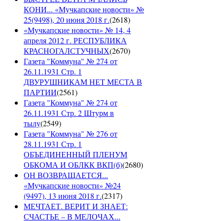
КОНИ... «Мучкапские новости» №
25(9498), 20 июня 2018 г.
(
2618
)
«Мучкапские новости» № 14, 4
апреля 2012 г. РЕСПУБЛИКА
КРАСНОГАЛСТУЧНЫХ
(
2670
)
Газета "Коммуна" № 274 от
26.11.1931 Стр. 1
ДВУРУШНИКАМ НЕТ МЕСТА В
ПАРТИИ
(
2561
)
Газета "Коммуна" № 274 от
26.11.1931 Стр. 2 Штурм в
тылу
(
2549
)
Газета "Коммуна" № 276 от
28.11.1931 Стр. 1
ОБЪЕДИНЕННЫЙ ПЛЕНУМ
ОБКОМА И ОБЛКК ВКП(б)
(
2680
)
ОН ВОЗВРАЩАЕТСЯ...
«Мучкапские новости» №24
(9497), 13 июня 2018 г.
(
2317
)
МЕЧТАЕТ. ВЕРИТ И ЗНАЕТ:
СЧАСТЬЕ – В МЕЛОЧАХ...