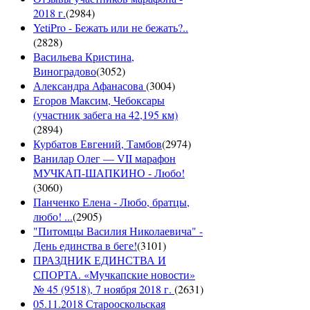
2018 г.
(
2984
)
YetiPro - Бежать или не бежать?..
(
2828
)
Васильева Кристина,
Виноградово
(
3052
)
Александра Афанасова
(
3004
)
Егоров Максим, Чебоксары
(участник забега на 42,195 км)
(
2894
)
Курбатов Евгений, Тамбов
(
2974
)
Ванилар Олег — VII марафон
МУЧКАП-ШАПКИНО - Любо!
(
3060
)
Панченко Елена - Любо, братцы,
любо! ...
(
2905
)
"Питомцы Василия Николаевича" -
День единства в беге!
(
3101
)
ПРАЗДНИК ЕДИНСТВА И
СПОРТА. «Мучкапские новости»
№ 45 (9518), 7 ноября 2018 г.
(
2631
)
05.11.2018 Старооскольская