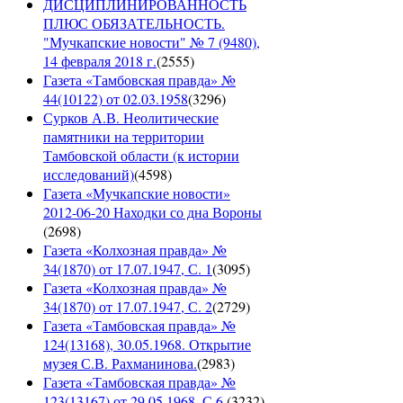
ДИСЦИПЛИНИРОВАННОСТЬ
ПЛЮС ОБЯЗАТЕЛЬНОСТЬ.
"Мучкапские новости" № 7 (9480),
14 февраля 2018 г.
(
2555
)
Газета «Тамбовская правда» №
44(10122) от 02.03.1958
(
3296
)
Сурков А.В. Неолитические
памятники на территории
Тамбовской области (к истории
исследований)
(
4598
)
Газета «Мучкапские новости»
2012-06-20 Находки со дна Вороны
(
2698
)
Газета «Колхозная правда» №
34(1870) от 17.07.1947, С. 1
(
3095
)
Газета «Колхозная правда» №
34(1870) от 17.07.1947, С. 2
(
2729
)
Газета «Тамбовская правда» №
124(13168), 30.05.1968. Открытие
музея С.В. Рахманинова.
(
2983
)
Газета «Тамбовская правда» №
123(13167) от 29.05.1968. С.6.
(
3232
)