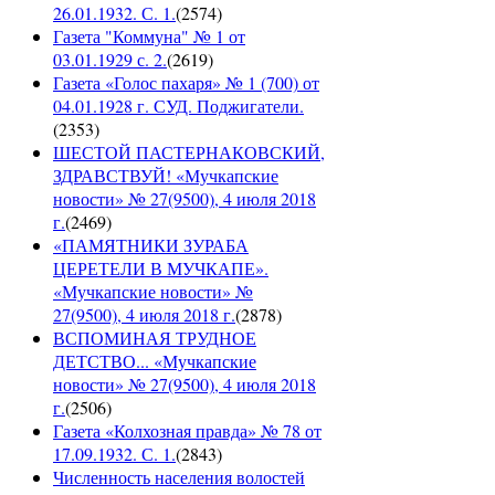
26.01.1932. С. 1.
(
2574
)
Газета "Коммуна" № 1 от
03.01.1929 с. 2.
(
2619
)
Газета «Голос пахаря» № 1 (700) от
04.01.1928 г. СУД. Поджигатели.
(
2353
)
ШЕСТОЙ ПАСТЕРНАКОВСКИЙ,
ЗДРАВСТВУЙ! «Мучкапские
новости» № 27(9500), 4 июля 2018
г.
(
2469
)
«ПАМЯТНИКИ ЗУРАБА
ЦЕРЕТЕЛИ В МУЧКАПЕ».
«Мучкапские новости» №
27(9500), 4 июля 2018 г.
(
2878
)
ВСПОМИНАЯ ТРУДНОЕ
ДЕТСТВО... «Мучкапские
новости» № 27(9500), 4 июля 2018
г.
(
2506
)
Газета «Колхозная правда» № 78 от
17.09.1932. С. 1.
(
2843
)
Численность населения волостей