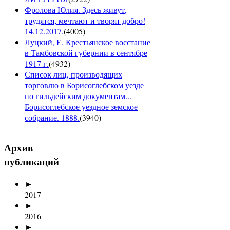
Фролова Юлия. Здесь живут,
трудятся, мечтают и творят добро!
14.12.2017.
(
4005
)
Луцкий, Е. Крестьянское восстание
в Тамбовской губернии в сентябре
1917 г.
(
4932
)
Список лиц, производящих
торговлю в Борисоглебском уезде
по гильдейским документам...
Борисоглебское уездное земское
собрание. 1888.
(
3940
)
Архив
публикаций
►
2017
►
2016
►