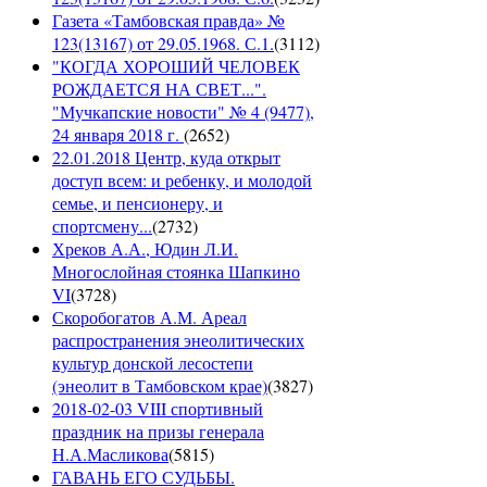
Газета «Тамбовская правда» №
123(13167) от 29.05.1968. С.1.
(
3112
)
"КОГДА ХОРОШИЙ ЧЕЛОВЕК
РОЖДАЕТСЯ НА СВЕТ...".
"Мучкапские новости" № 4 (9477),
24 января 2018 г.
(
2652
)
22.01.2018 Центр, куда открыт
доступ всем: и ребенку, и молодой
семье, и пенсионеру, и
спортсмену...
(
2732
)
Хреков А.А., Юдин Л.И.
Многослойная стоянка Шапкино
VI
(
3728
)
Скоробогатов А.М. Ареал
распространения энеолитических
культур донской лесостепи
(энеолит в Тамбовском крае)
(
3827
)
2018-02-03 VIII спортивный
праздник на призы генерала
Н.А.Масликова
(
5815
)
ГАВАНЬ ЕГО СУДЬБЫ.