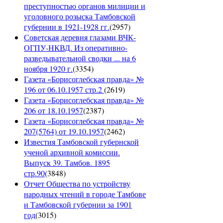
преступностью органов милиции и
уголовного розыска Тамбовской
губернии в 1921-1928 гг.
(
2957
)
Советская деревня глазами ВЧК-
ОГПУ-НКВД. Из оперативно-
разведывательной сводки ... на 6
ноября 1920 г.
(
3354
)
Газета «Борисоглебская правда» №
196 от 06.10.1957 стр.2
(
2619
)
Газета «Борисоглебская правда» №
206 от 18.10.1957
(
2387
)
Газета «Борисоглебская правда» №
207(5764) от 19.10.1957
(
2462
)
Известия Тамбовской губернской
ученой архивной комиссии.
Выпуск 39. Тамбов. 1895
стр.90
(
3848
)
Отчет Общества по устройству
народных чтений в городе Тамбове
и Тамбовской губернии за 1901
год
(
3015
)