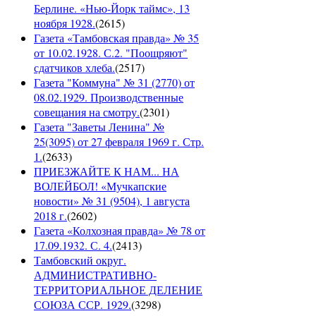
Берлине. «Нью-Йорк таймс», 13
ноября 1928.
(
2615
)
Газета «Тамбовская правда» № 35
от 10.02.1928. С.2. "Поощряют"
сдатчиков хлеба.
(
2517
)
Газета "Коммуна" № 31 (2770) от
08.02.1929. Производственные
совещания на смотру.
(
2301
)
Газета "Заветы Ленина" №
25(3095) от 27 февраля 1969 г. Стр.
1.
(
2633
)
ПРИЕЗЖАЙТЕ К НАМ... НА
ВОЛЕЙБОЛ! «Мучкапские
новости» № 31 (9504), 1 августа
2018 г.
(
2602
)
Газета «Колхозная правда» № 78 от
17.09.1932. С. 4.
(
2413
)
Тамбовский округ.
АДМИНИСТРАТИВНО-
ТЕРРИТОРИАЛЬНОЕ ДЕЛЕНИЕ
СОЮЗА ССР. 1929.
(
3298
)