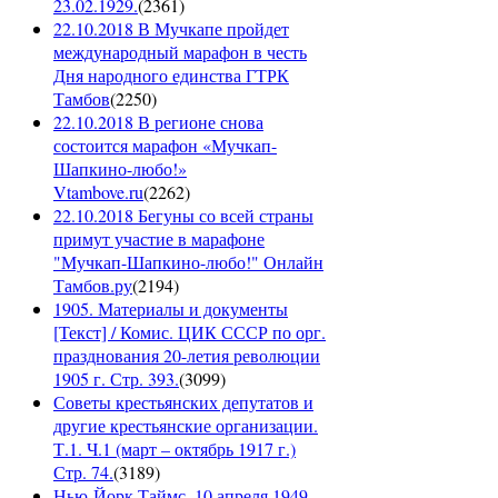
23.02.1929.
(
2361
)
22.10.2018 В Мучкапе пройдет
международный марафон в честь
Дня народного единства ГТРК
Тамбов
(
2250
)
22.10.2018 В регионе снова
состоится марафон «Мучкап-
Шапкино-любо!»
Vtambove.ru
(
2262
)
22.10.2018 Бегуны со всей страны
примут участие в марафоне
"Мучкап-Шапкино-любо!" Онлайн
Тамбов.ру
(
2194
)
1905. Материалы и документы
[Текст] / Комис. ЦИК СССР по орг.
празднования 20-летия революции
1905 г. Стр. 393.
(
3099
)
Советы крестьянских депутатов и
другие крестьянские организации.
Т.1. Ч.1 (март – октябрь 1917 г.)
Стр. 74.
(
3189
)
Нью-Йорк Таймс, 10 апреля 1949.