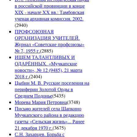
в российской провинции в конце
XIX - начале XX вв.: Тамбовская
ученая архивная комиссия. 2002.
(
2940
)
ПРОФСОЮЗНАЯ
ОРГАНИЗАЦИЯ УЧИТЕЛЕЙ.
Журнал «Советские профсоюзы»
№ 7, 1955 г.
(
2885
)
ИЩЕМ ТАЛАНТЛИВЫХ И
ОДАРЁННЫХ. «Мучкапские
новости», № 12 (9485), 21 марта
2018 г.
(
2404
)
Цыбин М. В. Русские поселения на
периферии Золотой Орды в
Среднем Подонье
(
5435
)
Морева Мария Петровна
(
3748
)
Письмо жителей села Шапкино
Мучкапского района в редакцию
газеты «Сельская жизнь»... Ранее
21 декабря 1970 г.
(
3675
)
С.Н. Захарцев. Борьба с