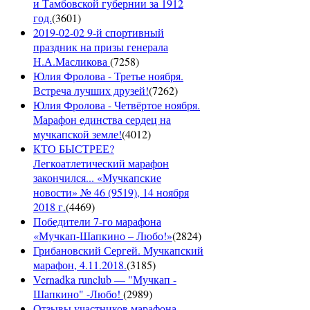
и Тамбовской губернии за 1912
год.
(
3601
)
2019-02-02 9-й спортивный
праздник на призы генерала
Н.А.Масликова
(
7258
)
Юлия Фролова - Третье ноября.
Встреча лучших друзей!
(
7262
)
Юлия Фролова - Четвёртое ноября.
Марафон единства сердец на
мучкапской земле!
(
4012
)
КТО БЫСТРЕЕ?
Легкоатлетический марафон
закончился... «Мучкапские
новости» № 46 (9519), 14 ноября
2018 г.
(
4469
)
Победители 7-го марафона
«Мучкап-Шапкино – Любо!»
(
2824
)
Грибановский Сергей. Мучкапский
марафон, 4.11.2018.
(
3185
)
Vernadka runclub — "Мучкап -
Шапкино" -Любо!
(
2989
)
Отзывы участников марафона -