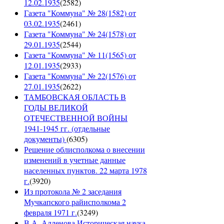
12.02.1935
(
2582
)
Газета "Коммуна" № 28(1582) от
03.02.1935
(
2461
)
Газета "Коммуна" № 24(1578) от
29.01.1935
(
2544
)
Газета "Коммуна" № 11(1565) от
12.01.1935
(
2933
)
Газета "Коммуна" № 22(1576) от
27.01.1935
(
2622
)
ТАМБОВСКАЯ ОБЛАСТЬ В
ГОДЫ ВЕЛИКОЙ
ОТЕЧЕСТВЕННОЙ ВОЙНЫ
1941-1945 гг. (отдельные
документы)
(
6305
)
Решение облисполкома о внесении
изменений в учетные данные
населенных пунктов. 22 марта 1978
г.
(
3920
)
Из протокола № 2 заседания
Мучкапского райисполкома 2
февраля 1971 г.
(
3249
)
В.А. Алленова Историческая наука