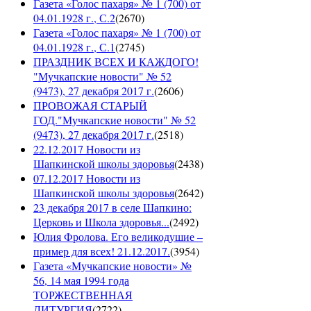
Газета «Голос пахаря» № 1 (700) от
04.01.1928 г., С.2
(
2670
)
Газета «Голос пахаря» № 1 (700) от
04.01.1928 г., С.1
(
2745
)
ПРАЗДНИК ВСЕХ И КАЖДОГО!
"Мучкапские новости" № 52
(9473), 27 декабря 2017 г.
(
2606
)
ПРОВОЖАЯ СТАРЫЙ
ГОД."Мучкапские новости" № 52
(9473), 27 декабря 2017 г.
(
2518
)
22.12.2017 Новости из
Шапкинской школы здоровья
(
2438
)
07.12.2017 Новости из
Шапкинской школы здоровья
(
2642
)
23 декабря 2017 в селе Шапкино:
Церковь и Школа здоровья...
(
2492
)
Юлия Фролова. Его великодушие –
пример для всех! 21.12.2017.
(
3954
)
Газета «Мучкапские новости» №
56, 14 мая 1994 года
ТОРЖЕСТВЕННАЯ
ЛИТУРГИЯ
(
2722
)