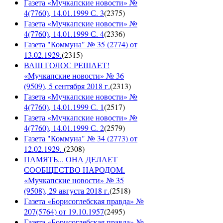
Газета «Мучкапские новости» №
4(7760), 14.01.1999 С. 3
(
2375
)
Газета «Мучкапские новости» №
4(7760), 14.01.1999 С. 4
(
2336
)
Газета "Коммуна" № 35 (2774) от
13.02.1929.
(
2315
)
ВАШ ГОЛОС РЕШАЕТ!
«Мучкапские новости» № 36
(9509), 5 сентября 2018 г.
(
2313
)
Газета «Мучкапские новости» №
4(7760), 14.01.1999 С. 1
(
2517
)
Газета «Мучкапские новости» №
4(7760), 14.01.1999 С. 2
(
2579
)
Газета "Коммуна" № 34 (2773) от
12.02.1929.
(
2308
)
ПАМЯТЬ... ОНА ДЕЛАЕТ
СООБЩЕСТВО НАРОДОМ.
«Мучкапские новости» № 35
(9508), 29 августа 2018 г.
(
2518
)
Газета «Борисоглебская правда» №
207(5764) от 19.10.1957
(
2495
)
Газета «Борисоглебская правда» №