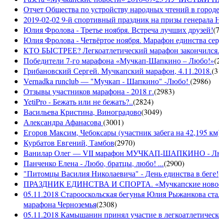
Отчет Общества по устройству народных чтений в городе
2019-02-02 9-й спортивный праздник на призы генерала
Юлия Фролова - Третье ноября. Встреча лучших друзей!
(
Юлия Фролова - Четвёртое ноября. Марафон единства сер
КТО БЫСТРЕЕ? Легкоатлетический марафон закончился...
Победители 7-го марафона «Мучкап-Шапкино – Любо!»
(
Грибановский Сергей. Мучкапский марафон, 4.11.2018.
(
3
Vernadka runclub — "Мучкап - Шапкино" -Любо!
(
2986
)
Отзывы участников марафона - 2018 г.
(
2983
)
YetiPro - Бежать или не бежать?..
(
2824
)
Васильева Кристина, Виноградово
(
3049
)
Александра Афанасова
(
3001
)
Егоров Максим, Чебоксары (участник забега на 42,195 км
Курбатов Евгений, Тамбов
(
2970
)
Ванилар Олег — VII марафон МУЧКАП-ШАПКИНО - Л
Панченко Елена - Любо, братцы, любо! ...
(
2900
)
"Питомцы Василия Николаевича" - День единства в беге!
ПРАЗДНИК ЕДИНСТВА И СПОРТА. «Мучкапские новости»
05.11.2018 Старооскольская бегунья Юлия Рыжанкова ста
марафона Черноземья
(
2308
)
05.11.2018 Камышанин принял участие в легкоатлетичес