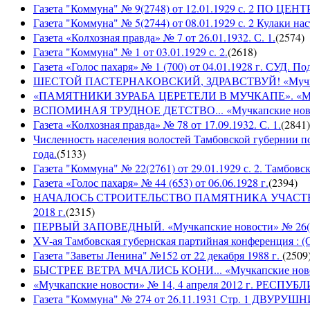
Газета "Коммуна" № 9(2748) от 12.01.1929 с. 2 П
Газета "Коммуна" № 5(2744) от 08.01.1929 с. 2 Кулаки на
Газета «Колхозная правда» № 7 от 26.01.1932. С. 1.
(
2574
)
Газета "Коммуна" № 1 от 03.01.1929 с. 2.
(
2618
)
Газета «Голос пахаря» № 1 (700) от 04.01.1928 г. СУД. П
ШЕСТОЙ ПАСТЕРНАКОВСКИЙ, ЗДРАВСТВУЙ! «Мучкапски
«ПАМЯТНИКИ ЗУРАБА ЦЕРЕТЕЛИ В МУЧКАПЕ». «Мучкапс
ВСПОМИНАЯ ТРУДНОЕ ДЕТСТВО... «Мучкапские новости
Газета «Колхозная правда» № 78 от 17.09.1932. С. 1.
(
2841
)
Численность населения волостей Тамбовской губернии 
года.
(
5133
)
Газета "Коммуна" № 22(2761) от 29.01.1929 с. 2. Тамбовс
Газета «Голос пахаря» № 44 (653) от 06.06.1928 г.
(
2394
)
НАЧАЛОСЬ СТРОИТЕЛЬСТВО ПАМЯТНИКА УЧАСТНИКАМ
2018 г.
(
2315
)
ПЕРВЫЙ ЗАПОВЕДНЫЙ. «Мучкапские новости» № 26(949
XV-ая Тамбовская губернская партийная конференция : (
Газета "Заветы Ленина" №152 от 22 декабря 1988 г.
(
2509
БЫСТРЕЕ ВЕТРА МЧАЛИСЬ КОНИ... «Мучкапские новости
«Мучкапские новости» № 14, 4 апреля 2012 г. РЕ
Газета "Коммуна" № 274 от 26.11.1931 Стр. 1 ДВУ