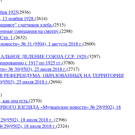
бря 1925
(
2936
)
 13 ноября 1928.
(
2614
)
оощряют" сдатчиков хлеба.
(
2515
)
венные совещания на смотру.
(
2298
)
Стр. 1.
(
2632
)
сти» № 31 (9504), 1 августа 2018 г.
(
2600
)
ИАЛЬНОЕ ДЕЛЕНИЕ СОЮЗА ССР. 1929.
(
3297
)
ированию с 1917 по 1925 гг.
(
3780
)
№ 30(9503), 25 июля 2018 г.
(
2717
)
ОВ РЕФЕРЕНДУМА, ОБРАЗОВАННЫХ НА ТЕРРИТОРИИ
03), 25 июля 2018 г.
(
2694
)
5
)
 как она есть.
(
2570
)
ГО ВЗГЛЯДА «Мучкапские новости» № 29(9502), 18
9502), 18 июля 2018 г.
(
2396
)
9(9502), 18 июля 2018 г.
(
2324
)