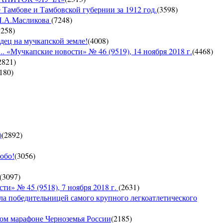
 Тамбове и Тамбовской губернии за 1912 год.
(
3598
)
 Н.А.Масликова
(
7248
)
7258
)
дец на мучкапской земле!
(
4008
)
 «Мучкапские новости» № 46 (9519), 14 ноября 2018 г.
(
4468
)
2821
)
180
)
)
(
2892
)
юбо!
(
3056
)
(
3097
)
 № 45 (9518), 7 ноября 2018 г.
(
2631
)
ла победительницей самого крупного легкоатлетического
ком марафоне Черноземья России
(
2185
)