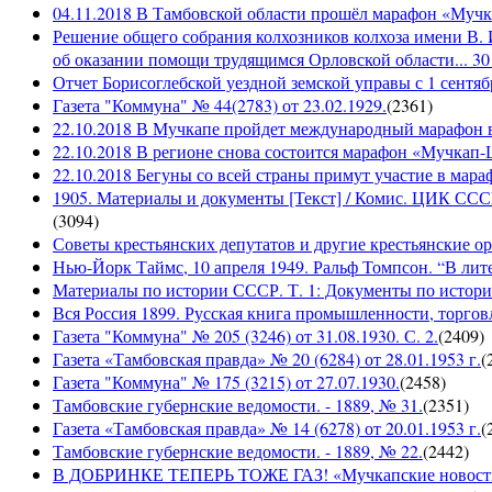
04.11.2018 В Тамбовской области прошёл марафон «Муч
Решение общего собрания колхозников колхоза имени В. 
об оказании помощи трудящимся Орловской области... 30 
Отчет Борисоглебской уездной земской управы с 1 сентябр
Газета "Коммуна" № 44(2783) от 23.02.1929.
(
2361
)
22.10.2018 В Мучкапе пройдет международный марафон в
22.10.2018 В регионе снова состоится марафон «Мучкап
22.10.2018 Бегуны со всей страны примут участие в ма
1905. Материалы и документы [Текст] / Комис. ЦИК СССР 
(
3094
)
Советы крестьянских депутатов и другие крестьянские орга
Нью-Йорк Таймс, 10 апреля 1949. Ральф Томпсон. “В лите
Материалы по истории СССР. Т. 1: Документы по истории
Вся Россия 1899. Русская книга промышленности, торгов
Газета "Коммуна" № 205 (3246) от 31.08.1930. С. 2.
(
2409
)
Газета «Тамбовская правда» № 20 (6284) от 28.01.1953 г.
(
Газета "Коммуна" № 175 (3215) от 27.07.1930.
(
2458
)
Тамбовские губернские ведомости. - 1889, № 31.
(
2351
)
Газета «Тамбовская правда» № 14 (6278) от 20.01.1953 г.
(
Тамбовские губернские ведомости. - 1889, № 22.
(
2442
)
В ДОБРИНКЕ ТЕПЕРЬ ТОЖЕ ГАЗ! «Мучкапские новости» №