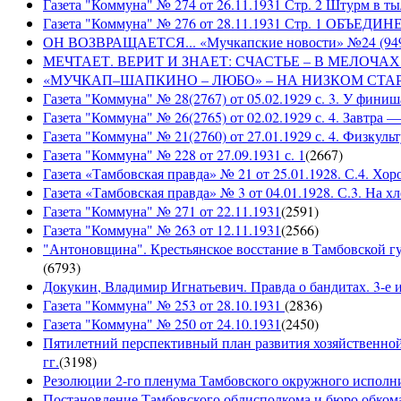
Газета "Коммуна" № 274 от 26.11.1931 Стр. 2 Штурм в т
Газета "Коммуна" № 276 от 28.11.1931 Стр. 1 ОБ
ОН ВОЗВРАЩАЕТСЯ... «Мучкапские новости» №24 (9497)
МЕЧТАЕТ. ВЕРИТ И ЗНАЕТ: СЧАСТЬЕ – В МЕЛОЧАХ... «
«МУЧКАП–ШАПКИНО – ЛЮБО» – НА НИЗКОМ СТАРТЕ! «Му
Газета "Коммуна" № 28(2767) от 05.02.1929 с. 3. У финиш
Газета "Коммуна" № 26(2765) от 02.02.1929 с. 4. Завтра
Газета "Коммуна" № 21(2760) от 27.01.1929 с. 4. Физкульт
Газета "Коммуна" № 228 от 27.09.1931 с. 1
(
2667
)
Газета «Тамбовская правда» № 21 от 25.01.1928. С.4. Хор
Газета «Тамбовская правда» № 3 от 04.01.1928. С.3. На 
Газета "Коммуна" № 271 от 22.11.1931
(
2591
)
Газета "Коммуна" № 263 от 12.11.1931
(
2566
)
"Антоновщина". Крестьянское восстание в Тамбовской гу
(
6793
)
Докукин, Владимир Игнатьевич. Правда о бандитах. 3-е из
Газета "Коммуна" № 253 от 28.10.1931
(
2836
)
Газета "Коммуна" № 250 от 24.10.1931
(
2450
)
Пятилетний перспективный план развития хозяйственной 
гг.
(
3198
)
Резолюции 2-го пленума Тамбовского окружного исполнит
Постановление Тамбовского облисполкома и бюро обком