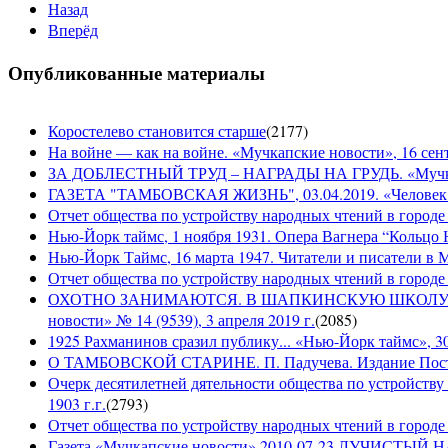
Назад
Вперёд
Опубликованные материалы
Коростелево становится старше
(
2177
)
На войне — как на войне. «Мучкапские новости», 16 сент
ЗА ДОБЛЕСТНЫЙ ТРУД – НАГРАДЫ НА ГРУДЬ. «Мучкапски
ГАЗЕТА "ТАМБОВСКАЯ ЖИЗНЬ", 03.04.2019. «Человек н
Отчет общества по устройству народных чтений в городе
Нью-Йорк таймс, 1 ноября 1931. Опера Вагнера “Кольцо 
Нью-Йорк Таймс, 16 марта 1947. Читатели и писатели в М
Отчет общества по устройству народных чтений в городе 
ОХОТНО ЗАНИМАЮТСЯ. В ШАПКИНСКУЮ ШКОЛУ З
новости» № 14 (9539), 3 апреля 2019 г.
(
2085
)
1925 Рахманинов сразил публику... «Нью-Йорк таймс», 3
О ТАМБОВСКОЙ СТАРИНЕ. П. Падучева. Издание Посто
Очерк десятилетней дятельности общества по устройству
1903 г.г.
(
2793
)
Отчет общества по устройству народных чтений в городе 
Газета «Мучкапские новости» 2010-07-23 ЛУЧИСТЫ