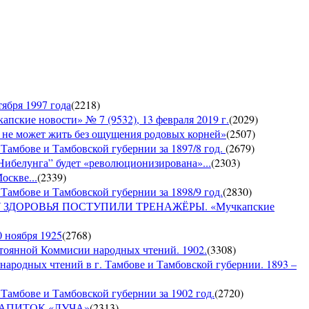
ября 1997 года
(
2218
)
е новости» № 7 (9532), 13 февраля 2019 г.
(
2029
)
е может жить без ощущения родовых корней»
(
2507
)
 Тамбове и Тамбовской губернии за 1897/8 год.
(
2679
)
Нибелунга” будет «революционизирована»...
(
2303
)
оскве...
(
2339
)
Тамбове и Тамбовской губернии за 1898/9 год.
(
2830
)
ДОРОВЬЯ ПОСТУПИЛИ ТРЕНАЖЁРЫ. «Мучкапские
0 ноября 1925
(
2768
)
янной Коммисии народных чтений. 1902.
(
3308
)
 народных чтений в г. Тамбове и Тамбовской губернии. 1893 –
Тамбове и Тамбовской губернии за 1902 год.
(
2720
)
Й НАПИТОК «ЛУЧА»
(
2313
)