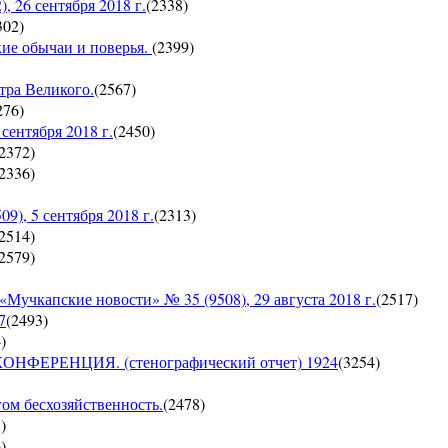
26 сентября 2018 г.
(
2338
)
302
)
кие обычаи и поверья.
(
2399
)
тра Великого.
(
2567
)
276
)
ентября 2018 г.
(
2450
)
2372
)
2336
)
, 5 сентября 2018 г.
(
2313
)
2514
)
2579
)
пские новости» № 35 (9508), 29 августа 2018 г.
(
2517
)
7
(
2493
)
4
)
ЕРЕНЦИЯ. (стенографический отчет) 1924
(
3254
)
гом бесхозяйственность.
(
2478
)
8
)
6
)