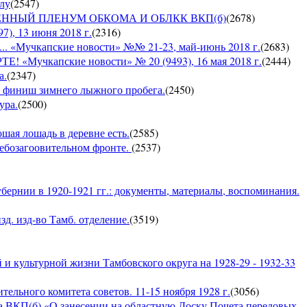
ылу
(
2547
)
ЪЕДИНЕННЫЙ ПЛЕНУМ ОБКОМА И ОБЛКК ВКП(б)
(
2678
)
, 13 июня 2018 г.
(
2316
)
Мучкапские новости» №№ 21-23, май-июнь 2018 г.
(
2683
)
чкапские новости» № 20 (9493), 16 мая 2018 г.
(
2444
)
а.
(
2347
)
 — финиш зимнего лыжного пробега.
(
2450
)
ура.
(
2500
)
ошая лошадь в деревне есть.
(
2585
)
хлебозагоовительном фронте.
(
2537
)
бернии в 1920-1921 гг.: документы, материалы, воспоминания.
д. изд-во Тамб. отделение.
(
3519
)
и культурной жизни Тамбовского округа на 1928-29 - 1932-33
ельного комитета советов. 11-15 ноября 1928 г.
(
3056
)
а ВКП(б) «О занесении на областную Доску Почета передовых