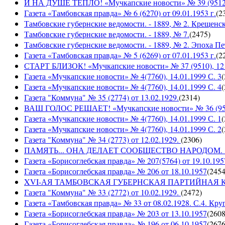
И НА ДУШЕ ТЕПЛО! «Мучкапские новости» № 39 (9512), 
Газета «Тамбовская правда» № 6 (6270) от 09.01.1953 г.
(
2
Тамбовские губернские ведомости. - 1889, № 2. Крещенс
Тамбовские губернские ведомости. - 1889, № 7.
(
2475
)
Тамбовские губернские ведомости. - 1889, № 2. Эпоха Пе
Газета «Тамбовская правда» № 5 (6269) от 07.01.1953 г.
(
2
СТАРТ БЛИЗОК! «Мучкапские новости» № 37 (9510), 12 с
Газета «Мучкапские новости» № 4(7760), 14.01.1999 С. 3
(
Газета «Мучкапские новости» № 4(7760), 14.01.1999 С. 4
(
Газета "Коммуна" № 35 (2774) от 13.02.1929.
(
2314
)
ВАШ ГОЛОС РЕШАЕТ! «Мучкапские новости» № 36 (9509)
Газета «Мучкапские новости» № 4(7760), 14.01.1999 С. 1
(
Газета «Мучкапские новости» № 4(7760), 14.01.1999 С. 2
(
Газета "Коммуна" № 34 (2773) от 12.02.1929.
(
2306
)
ПАМЯТЬ... ОНА ДЕЛАЕТ СООБЩЕСТВО НАРОДОМ. «Мучка
Газета «Борисоглебская правда» № 207(5764) от 19.10.195
Газета «Борисоглебская правда» № 206 от 18.10.1957
(
245
XVI-АЯ ТАМБОВСКАЯ ГУБЕРНСКАЯ ПАРТИЙНАЯ КОНФ
Газета "Коммуна" № 33 (2772) от 10.02.1929.
(
2472
)
Газета «Тамбовская правда» № 33 от 08.02.1928. С.4. Кру
Газета «Борисоглебская правда» № 203 от 13.10.1957
(
260
Газета «Борисоглебская правда» № 196 от 06.10.1957
(
267