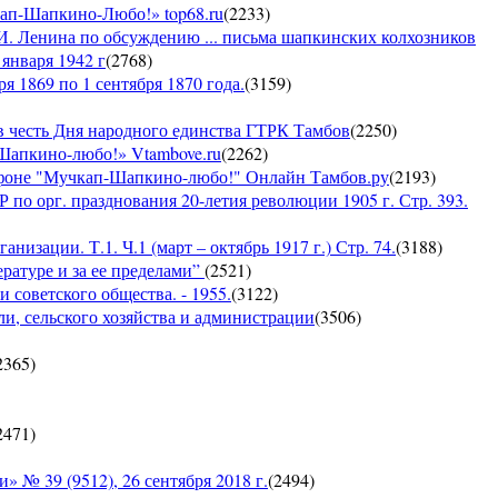
кап-Шапкино-Любо!» top68.ru
(
2233
)
И. Ленина по обсуждению ... письма шапкинских колхозников
января 1942 г
(
2768
)
я 1869 по 1 сентября 1870 года.
(
3159
)
 честь Дня народного единства ГТРК Тамбов
(
2250
)
-Шапкино-любо!» Vtambove.ru
(
2262
)
рафоне "Мучкап-Шапкино-любо!" Онлайн Тамбов.ру
(
2193
)
по орг. празднования 20-летия революции 1905 г. Стр. 393.
низации. Т.1. Ч.1 (март – октябрь 1917 г.) Стр. 74.
(
3188
)
ратуре и за ее пределами”
(
2521
)
 советского общества. - 1955.
(
3122
)
ли, сельского хозяйства и администрации
(
3506
)
2365
)
2471
)
 39 (9512), 26 сентября 2018 г.
(
2494
)