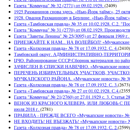
Газета "Коммуна" № 32 (2771) от 09.02.1929.
(
2409
)
1925 Рахманинов снова здесь. «Нью-Йорк таймс», 25 октя
1928. Овация Рахманинову в Берлине. «Нью-Йорк таймс»,
Газета «Тамбовская правда» № 35 от 10.02.1928. С.2. "П
Газета "Коммуна" № 31 (2770) от 08.02.1929. Производст
Газета "Заветы Ленина" № 25(3095) от 27 февраля 1969 г. 
ПРИЕЗЖАЙТЕ К НАМ... НА ВОЛЕЙБОЛ! «Мучкапские ново
Газета «Колхозная правда» № 78 от 17.09.1932. С. 4.
(
2410
)
Тамбовский округ. АДМИНИСТРАТИВНО-ТЕРРИТОР
ЦЧО. Районирование СССР:Сборник материалов по район
ЗАЧИСЛЕН В СПИСКИ НАВЕЧНО. «Мучкапские новости» 
ПЕРЕЧЕНЬ ИЗБИРАТЕЛЬНЫХ УЧАСТКОВ, УЧАСТК
МУЧКАПСКОГО РАЙОНА. «Мучкапские новости» № 30(95
Газета «Колхозная правда» № 78 от 17.09.1932. С. 3.
(
2673
)
Газета «Тамбовская правда» № 27 от 01.02.1928. С.4.
(
235
Газета "Коммуна" № 21(2760) от 27.01.1929 с. 3. Статья 28,
ВЕНОК ИЗ КРАСНОГО КЛЕВЕРА, ИЛИ ЛЮБОВЬ С ПЕРВО
июля 2018 г.
(
2781
)
ПРАВИЛА - ПРЕЖДЕ ВСЕГО «Мучкапские новости» № 29(
НЕ ВХОДИТЬ! НЕ ВЪЕЗЖАТЬ! «Мучкапские новости» № 2
Газета «Колхозная правда» № 78 от 17.09.1932. С. 2.
(
2599
)