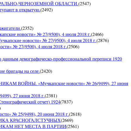
О ЦЕНТРАЛЬНО-ЧЕРНОЗЕМНОЙ ОБЛАСТИ.
(
2547
)
ступают в открытую.
(
2492
)
оджигатели.
(
2352
)
е новости» № 27(9500), 4 июля 2018 г.
(
2466
)
кие новости» № 27(9500), 4 июля 2018 г.
(
2876
)
» № 27(9500), 4 июля 2018 г.
(
2506
)
по данным демографическо-профессиональной переписи 1920
кие бригады на селе.
(
2420
)
 ВОЙНЫ. «Мучкапские новости» № 26(9499), 27 июня
9), 27 июня 2018 г.
(
2381
)
Стенографический отчет) 1924
(
7837
)
)
» № 25(9498), 20 июня 2018 г.
(
2618
)
СПУБЛИКА КРАСНОГАЛСТУЧНЫХ
(
2669
)
РУШНИКАМ НЕТ МЕСТА В ПАРТИИ
(
2561
)