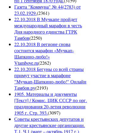
по 1 сентября 1870 года.
(
3159
)
Газета "Коммуна" № 44(2783) от
23.02.1929.
(
2361
)
22.10.2018 В Мучкапе пройдет
международный марафон в честь
Дня народного единства ГТРК
Тамбов
(
2250
)
22.10.2018 В регионе снова
состоится марафон «Мучкап-
Шапкино-любо!»
Vtambove.ru
(
2262
)
22.10.2018 Бегуны со всей страны
примут участие в марафоне
"Мучкап-Шапкино-любо!" Онлайн
Тамбов.ру
(
2193
)
1905. Материалы и документы
[Текст] / Комис. ЦИК СССР по орг.
празднования 20-летия революции
1905 г. Стр. 393.
(
3097
)
Советы крестьянских депутатов и
другие крестьянские организации.
Т.1. Ч.1 (март – октябрь 1917 г.)