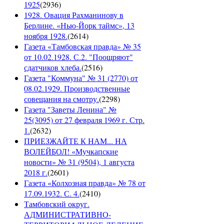
1925
(
2936
)
1928. Овация Рахманинову в
Берлине. «Нью-Йорк таймс», 13
ноября 1928.
(
2614
)
Газета «Тамбовская правда» № 35
от 10.02.1928. С.2. "Поощряют"
сдатчиков хлеба.
(
2516
)
Газета "Коммуна" № 31 (2770) от
08.02.1929. Производственные
совещания на смотру.
(
2298
)
Газета "Заветы Ленина" №
25(3095) от 27 февраля 1969 г. Стр.
1.
(
2632
)
ПРИЕЗЖАЙТЕ К НАМ... НА
ВОЛЕЙБОЛ! «Мучкапские
новости» № 31 (9504), 1 августа
2018 г.
(
2601
)
Газета «Колхозная правда» № 78 от
17.09.1932. С. 4.
(
2410
)
Тамбовский округ.
АДМИНИСТРАТИВНО-