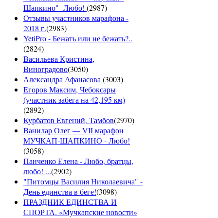
Шапкино" -Любо!
(
2987
)
Отзывы участников марафона -
2018 г.
(
2983
)
YetiPro - Бежать или не бежать?..
(
2824
)
Васильева Кристина,
Виноградово
(
3050
)
Александра Афанасова
(
3003
)
Егоров Максим, Чебоксары
(участник забега на 42,195 км)
(
2892
)
Курбатов Евгений, Тамбов
(
2970
)
Ванилар Олег — VII марафон
МУЧКАП-ШАПКИНО - Любо!
(
3058
)
Панченко Елена - Любо, братцы,
любо! ...
(
2902
)
"Питомцы Василия Николаевича" -
День единства в беге!
(
3098
)
ПРАЗДНИК ЕДИНСТВА И
СПОРТА. «Мучкапские новости»