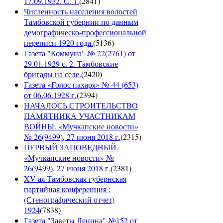
17.09.1932. С. 1.
(
2841
)
Численность населения волостей
Тамбовской губернии по данным
демографическо-профессиональной
переписи 1920 года.
(
5136
)
Газета "Коммуна" № 22(2761) от
29.01.1929 с. 2. Тамбовские
бригады на селе.
(
2420
)
Газета «Голос пахаря» № 44 (653)
от 06.06.1928 г.
(
2394
)
НАЧАЛОСЬ СТРОИТЕЛЬСТВО
ПАМЯТНИКА УЧАСТНИКАМ
ВОЙНЫ. «Мучкапские новости»
№ 26(9499), 27 июня 2018 г.
(
2315
)
ПЕРВЫЙ ЗАПОВЕДНЫЙ.
«Мучкапские новости» №
26(9499), 27 июня 2018 г.
(
2381
)
XV-ая Тамбовская губернская
партийная конференция :
(Стенографический отчет)
1924
(
7838
)
Газета "Заветы Ленина" №152 от