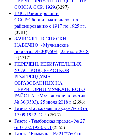
ТЕРРИТОРИАЛЬНОЕ ДЕЛЕНИЕ
СОЮЗА ССР. 1929.
(
3297
)
ЦЧО. Районирование
СССР:Сборник материалов по
районированию с 1917 по 1925 гг.
(
3781
)
ЗАЧИСЛЕН В СПИСКИ
НАВЕЧНО. «Мучкапские
новости» № 30(9503), 25 июля 2018
г.
(
2717
)
ПЕРЕЧЕНЬ ИЗБИРАТЕЛЬНЫХ
УЧАСТКОВ, УЧАСТКОВ
РЕФЕРЕНДУМА,
ОБРАЗОВАННЫХ НА
ТЕРРИТОРИИ МУЧКАПСКОГО
РАЙОНА. «Мучкапские новости»
№ 30(9503), 25 июля 2018 г.
(
2696
)
Газета «Колхозная правда» № 78 от
17.09.1932. С. 3.
(
2673
)
Газета «Тамбовская правда» № 27
от 01.02.1928. С.4.
(
2355
)
Газета "Коммуна" № 21(2760) от