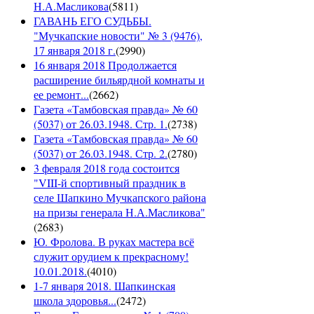
Н.А.Масликова
(
5811
)
ГАВАНЬ ЕГО СУДЬБЫ.
"Мучкапские новости" № 3 (9476),
17 января 2018 г.
(
2990
)
16 января 2018 Продолжается
расширение бильярдной комнаты и
ее ремонт...
(
2662
)
Газета «Тамбовская правда» № 60
(5037) от 26.03.1948. Стр. 1.
(
2738
)
Газета «Тамбовская правда» № 60
(5037) от 26.03.1948. Стр. 2.
(
2780
)
3 февраля 2018 года состоится
"VIII-й спортивный праздник в
селе Шапкино Мучкапского района
на призы генерала Н.А.Масликова"
(
2683
)
Ю. Фролова. В руках мастера всё
служит орудием к прекрасному!
10.01.2018.
(
4010
)
1-7 января 2018. Шапкинская
школа здоровья...
(
2472
)