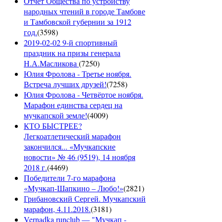
Отчет Общества по устройству
народных чтений в городе Тамбове
и Тамбовской губернии за 1912
год.
(
3598
)
2019-02-02 9-й спортивный
праздник на призы генерала
Н.А.Масликова
(
7250
)
Юлия Фролова - Третье ноября.
Встреча лучших друзей!
(
7258
)
Юлия Фролова - Четвёртое ноября.
Марафон единства сердец на
мучкапской земле!
(
4009
)
КТО БЫСТРЕЕ?
Легкоатлетический марафон
закончился... «Мучкапские
новости» № 46 (9519), 14 ноября
2018 г.
(
4469
)
Победители 7-го марафона
«Мучкап-Шапкино – Любо!»
(
2821
)
Грибановский Сергей. Мучкапский
марафон, 4.11.2018.
(
3181
)
Vernadka runclub — "Мучкап -