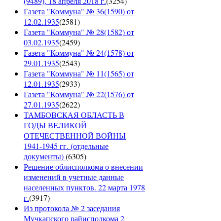
(9489), 18 апреля 2018 г.
(
3254
)
Газета "Коммуна" № 36(1590) от
12.02.1935
(
2581
)
Газета "Коммуна" № 28(1582) от
03.02.1935
(
2459
)
Газета "Коммуна" № 24(1578) от
29.01.1935
(
2543
)
Газета "Коммуна" № 11(1565) от
12.01.1935
(
2933
)
Газета "Коммуна" № 22(1576) от
27.01.1935
(
2622
)
ТАМБОВСКАЯ ОБЛАСТЬ В
ГОДЫ ВЕЛИКОЙ
ОТЕЧЕСТВЕННОЙ ВОЙНЫ
1941-1945 гг. (отдельные
документы)
(
6305
)
Решение облисполкома о внесении
изменений в учетные данные
населенных пунктов. 22 марта 1978
г.
(
3917
)
Из протокола № 2 заседания
Мучкапского райисполкома 2