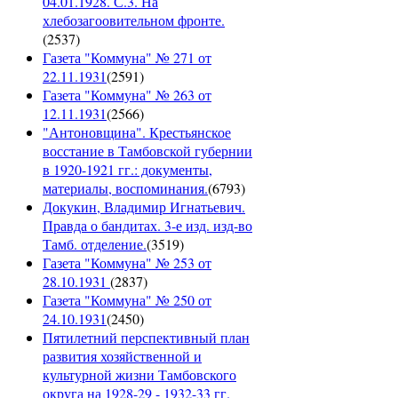
04.01.1928. С.3. На
хлебозагоовительном фронте.
(
2537
)
Газета "Коммуна" № 271 от
22.11.1931
(
2591
)
Газета "Коммуна" № 263 от
12.11.1931
(
2566
)
"Антоновщина". Крестьянское
восстание в Тамбовской губернии
в 1920-1921 гг.: документы,
материалы, воспоминания.
(
6793
)
Докукин, Владимир Игнатьевич.
Правда о бандитах. 3-е изд. изд-во
Тамб. отделение.
(
3519
)
Газета "Коммуна" № 253 от
28.10.1931
(
2837
)
Газета "Коммуна" № 250 от
24.10.1931
(
2450
)
Пятилетний перспективный план
развития хозяйственной и
культурной жизни Тамбовского
округа на 1928-29 - 1932-33 гг.