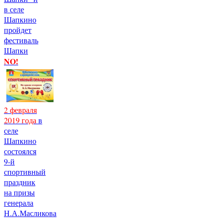
в селе
Шапкино
пройдет
фестиваль
Шапки
NO!
2 февраля
2019 года
в
селе
Шапкино
состоялся
9-й
спортивный
праздник
на призы
генерала
Н.А.Масликова