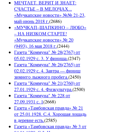
МЕЧТАЕТ. ВЕРИТ И ЗНАЕТ:
СЧАСТЬЕ – В МЕЛОЧАХ...
«Мучкапские новости» №№ 21-23,
май-июнь 2018 г.
(
2686
)
«МУЧКАП–ШАПКИНО – ЛЮБО»
– НА НИЗКОМ СТАРТЕ!
«Мучкапские новости» № 20
(9493), 16 мая 2018 г.
(
2444
)
Газета "Коммуна" № 28(2767) от
05.02.1929 с. 3. У финиша.
(
2347
)
Газета "Коммуна" № 26(2765) от
02.02.1929 с. 4. Завтра — финиш
зимнего лыжного пробега.
(
2450
)
Газета "Коммуна" № 21(2760) от
27.01.1929 с. 4. Физкультура.
(
2500
)
Газета "Коммуна" № 228 от
27.09.1931 с. 1
(
2668
)
Газета «Тамбовская правда» № 21
от 25.01.1928. С.4. Хорошая лошадь
в деревне есть.
(
2585
)
Газета «Тамбовская правда» № 3 от