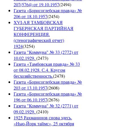
207(5764) от 19.10.1957
(
2494
)
Газета «Борисоглебская правда» №
206 от 18.10.1957
(
2454
)
XVI-АЯ ТАМБОВСКАЯ
ГУБЕРНСКАЯ ПАРТИЙНАЯ
КОНФЕРЕНЦИЯ.
(стенографический отчет)
1924
(
3254
)
Газета "Коммуна" № 33 (2772) от
10.02.1929.
(
2473
)
Газета «Тамбовская правда» № 33
от 08.02.1928. С.4. Кругом
бесхозяйственность.
(
2478
)
Газета «Борисоглебская правда» №
203 от 13.10.1957
(
2608
)
Газета «Борисоглебская правда» №
196 от 06.10.1957
(
2676
)
Газета "Коммуна" № 32 (2771) от
09.02.1929.
(
2410
)
1925 Рахманинов снова здесь.
«Нью-Йорк таймс», 25 октября