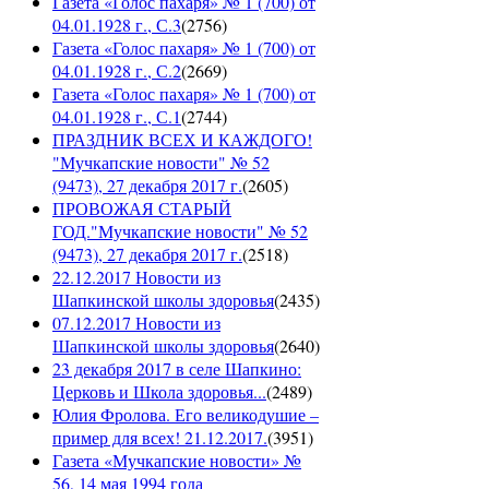
Газета «Голос пахаря» № 1 (700) от
04.01.1928 г., С.3
(
2756
)
Газета «Голос пахаря» № 1 (700) от
04.01.1928 г., С.2
(
2669
)
Газета «Голос пахаря» № 1 (700) от
04.01.1928 г., С.1
(
2744
)
ПРАЗДНИК ВСЕХ И КАЖДОГО!
"Мучкапские новости" № 52
(9473), 27 декабря 2017 г.
(
2605
)
ПРОВОЖАЯ СТАРЫЙ
ГОД."Мучкапские новости" № 52
(9473), 27 декабря 2017 г.
(
2518
)
22.12.2017 Новости из
Шапкинской школы здоровья
(
2435
)
07.12.2017 Новости из
Шапкинской школы здоровья
(
2640
)
23 декабря 2017 в селе Шапкино:
Церковь и Школа здоровья...
(
2489
)
Юлия Фролова. Его великодушие –
пример для всех! 21.12.2017.
(
3951
)
Газета «Мучкапские новости» №
56, 14 мая 1994 года