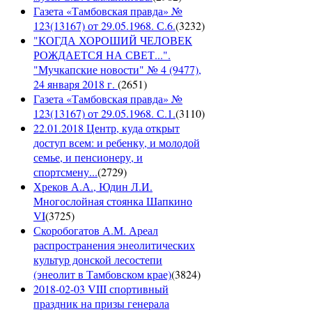
Газета «Тамбовская правда» №
123(13167) от 29.05.1968. С.6.
(
3232
)
"КОГДА ХОРОШИЙ ЧЕЛОВЕК
РОЖДАЕТСЯ НА СВЕТ...".
"Мучкапские новости" № 4 (9477),
24 января 2018 г.
(
2651
)
Газета «Тамбовская правда» №
123(13167) от 29.05.1968. С.1.
(
3110
)
22.01.2018 Центр, куда открыт
доступ всем: и ребенку, и молодой
семье, и пенсионеру, и
спортсмену...
(
2729
)
Хреков А.А., Юдин Л.И.
Многослойная стоянка Шапкино
VI
(
3725
)
Скоробогатов А.М. Ареал
распространения энеолитических
культур донской лесостепи
(энеолит в Тамбовском крае)
(
3824
)
2018-02-03 VIII спортивный
праздник на призы генерала