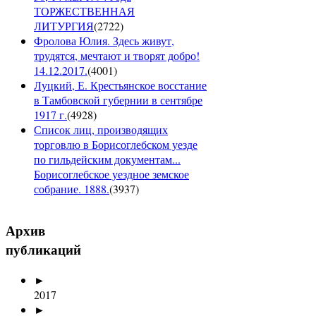
ТОРЖЕСТВЕННАЯ
ЛИТУРГИЯ
(
2722
)
Фролова Юлия. Здесь живут,
трудятся, мечтают и творят добро!
14.12.2017.
(
4001
)
Луцкий, Е. Крестьянское восстание
в Тамбовской губернии в сентябре
1917 г.
(
4928
)
Список лиц, производящих
торговлю в Борисоглебском уезде
по гильдейским документам...
Борисоглебское уездное земское
собрание. 1888.
(
3937
)
Архив
публикаций
►
2017
►