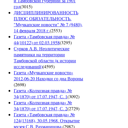
и Тамбовской губернии за 1901
год
(
3015
)
ДИСЦИПЛИНИРОВАННОСТЬ
ПЛЮС ОБЯЗАТЕЛЬНОСТЬ.
"Мучкапские новости" № 7 (9480),
14 февраля 2018 г.
(
2553
)
Газета «Тамбовская правда» №
44(10122) от 02.03.1958
(
3295
)
Сурков А.В. Неолитические
памятники на территории
Тамбовской области (к истории
исследований)
(
4595
)
Газета «Мучкапские новости»
2012-06-20 Находки со дна Вороны
(
2698
)
Газета «Колхозная правда» №
34(1870) от 17.07.1947, С. 1
(
3092
)
Газета «Колхозная правда» №
34(1870) от 17.07.1947, С. 2
(
2729
)
Газета «Тамбовская правда» №
124(13168), 30.05.1968. Открытие
музея С.В. Рахманинова.
(
2982
)