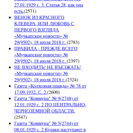
27.01.1929 с. 3. Статья 28, как она
есть.
(
2571
)
ВЕНОК ИЗ КРАСНОГО
КЛЕВЕРА, ИЛИ ЛЮБОВЬ С
ПЕРВОГО ВЗГЛЯДА
«Мучкапские новости» №
29(9502), 18 июля 2018 г.
(
2783
)
ПРАВИЛА - ПРЕЖДЕ ВСЕГО
«Мучкапские новости» №
29(9502), 18 июля 2018 г.
(
2397
)
НЕ ВХОДИТЬ! НЕ ВЪЕЗЖАТЬ!
«Мучкапские новости» №
29(9502), 18 июля 2018 г.
(
2324
)
Газета «Колхозная правда» № 78 от
17.09.1932. С. 2.
(
2600
)
Газета "Коммуна" № 9(2748) от
12.01.1929 с. 2 ПО ЦЕНТРАЛЬНО-
ЧЕРНОЗЕМНОЙ ОБЛАСТИ.
(
2547
)
Газета "Коммуна" № 5(2744) от
08.01.1929 с. 2 Кулаки наступают в