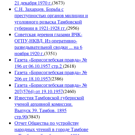
21 декабря 1970 г.
(
3673
)
С.Н. Захарцев. Борьба с
преступностью органов милиции и
уголовного розыска Тамбовской
губернии в 1921-1928 гг.
(
2956
)
Советская деревня глазами ВЧК-
ОГПУ-НКВД. Из оперативно-
разведывательной сводки ... на 6
ноября 1920 г.
(
3351
)
Газета «Борисоглебская правда» №
196 от 06.10.1957 стр.2
(
2618
)
Газета «Борисоглебская правда» №
206 от 18.10.1957
(
2386
)
Газета «Борисоглебская правда» №
207(5764) от 19.10.1957
(
2460
)
Известия Тамбовской губернской
ученой архивной комиссии.
Выпуск 39. Тамбов. 1895
стр.90
(
3843
)
Отчет Общества по устройству
народных чтений в городе Тамбове