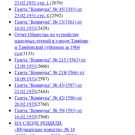
23.02.1931 стр. 1.
(
2670
)
Газета "Коммуна" № 45(3393) от
23.02.1931 стр. 4.
(
2592
)
Газета "Коммуна" № 13(3361) от
16.01.1931
(
2428
)
Отчет Общества по устройству
народных чтений в городе Тамбове
и Тамбовской губернии за 1904
год
(
3133
)
Газета "Коммуна" № 215 (3563) от
12.09.1931
(
2666
)
Газета "Коммуна" № 218(3566) от
16.09.1931
(
2587
)
Газета "Коммуна" № 43(1597) от
21.02.1935
(
2444
)
Газета "Коммуна" № 42(1596) от
20.02.1935
(
2760
)
Газета "Коммуна" № 39(1593) от
16.02.1935
(
2568
)
НА СХОДЕ РЕШИЛИ.
«Мучкапские новости» № 16