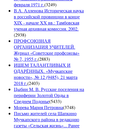
февраля 1971 г.
(
3249
)
В.А. Алленова Историческая наука
в российской провинции в конце
XIX - начале XX вв.: Тамбовская
ученая архивная комиссия. 2002.
(
2938
)
ПРОФСОЮЗНАЯ
ОРГАНИЗАЦИЯ УЧИТЕЛЕЙ.
Журнал «Советские профсоюзы»
№ 7, 1955 г.
(
2883
)
ИЩЕМ ТАЛАНТЛИВЫХ И
ОДАРЁННЫХ. «Мучкапские
новости», № 12 (9485), 21 марта
2018 г.
(
2403
)
Цыбин М. В. Русские поселения на
периферии Золотой Орды в
Среднем Подонье
(
5433
)
Морева Мария Петровна
(
3748
)
Письмо жителей села Шапкино
Мучкапского района в редакцию
газеты «Сельская жизнь»... Ранее