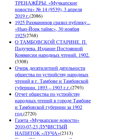
ТРЕНАЖЁРЫ. «Мучкапские
новости» № 14 (9539), 3 апреля
2019 г.
(
2086
)
1925 Рахманинов сразил публику...
«Нью-Йорк таймс», 30 ноября
1925
(
2768
)
О ТАМБОВСКОЙ СТАРИНЕ. П.
Падучева. Издание Постоянной
Коммисии народных чтений. 1902.
(
3308
)
Очерк десятилетней дятельности
общества по устройству народных
чтений в г. Тамбове и Тамбовской
губернии. 1893 – 1903 г.г.
(
2793
)
Отчет общества по устройству
народных чтений в городе Тамбове
и Тамбовской губернии за 1902
год.
(
2720
)
Газета «Мучкапские новости»
2010-07-23 ЛУЧИСТЫЙ
НАПИТОК «ЛУЧА»
(
2313
)