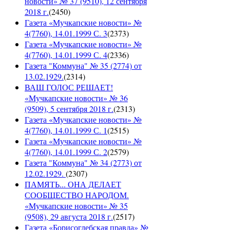
новости» № 37 (9510), 12 сентября
2018 г.
(
2450
)
Газета «Мучкапские новости» №
4(7760), 14.01.1999 С. 3
(
2373
)
Газета «Мучкапские новости» №
4(7760), 14.01.1999 С. 4
(
2336
)
Газета "Коммуна" № 35 (2774) от
13.02.1929.
(
2314
)
ВАШ ГОЛОС РЕШАЕТ!
«Мучкапские новости» № 36
(9509), 5 сентября 2018 г.
(
2313
)
Газета «Мучкапские новости» №
4(7760), 14.01.1999 С. 1
(
2515
)
Газета «Мучкапские новости» №
4(7760), 14.01.1999 С. 2
(
2579
)
Газета "Коммуна" № 34 (2773) от
12.02.1929.
(
2307
)
ПАМЯТЬ... ОНА ДЕЛАЕТ
СООБЩЕСТВО НАРОДОМ.
«Мучкапские новости» № 35
(9508), 29 августа 2018 г.
(
2517
)
Газета «Борисоглебская правда» №