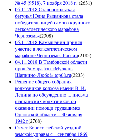
№ 45 (9518), 7 ноября 2018 г.
(
2631
)
05.11.2018 Старооскольская
бегунья Юлия Рыжанкова стала
победительницей самого крупного
легкоатлетического марафона
Черноземья
(
2308
)
05.11.2018 Камышанин принял
участие в легкоатлетическом
марафоне Черноземья России
(
2185
)
04.11.2018 В Тамбовской области
прошёл марафон «Мучкап-
Шапкино-Любо!» top68.ru
(
2233
)
Решение общего собрания
колхозников колхоза имени В. И.
Ленина по обсуждению ... письма
шапкинских колхозников об
оказании помощи трудящимся
Орловской области... 30 января
1942 г
(
2768
)
Отчет Борисоглебской уездной
земской управы с 1 сентября 1869