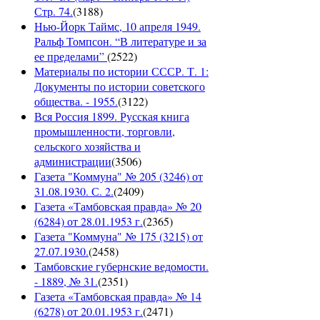
Стр. 74.
(
3188
)
Нью-Йорк Таймс, 10 апреля 1949.
Ральф Томпсон. “В литературе и за
ее пределами”
(
2522
)
Материалы по истории СССР. Т. 1:
Документы по истории советского
общества. - 1955.
(
3122
)
Вся Россия 1899. Русская книга
промышленности, торговли,
сельского хозяйства и
администрации
(
3506
)
Газета "Коммуна" № 205 (3246) от
31.08.1930. С. 2.
(
2409
)
Газета «Тамбовская правда» № 20
(6284) от 28.01.1953 г.
(
2365
)
Газета "Коммуна" № 175 (3215) от
27.07.1930.
(
2458
)
Тамбовские губернские ведомости.
- 1889, № 31.
(
2351
)
Газета «Тамбовская правда» № 14
(6278) от 20.01.1953 г.
(
2471
)