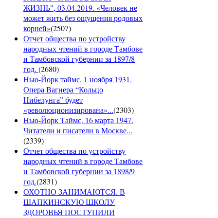
ЖИЗНЬ", 03.04.2019. «Человек не
может жить без ощущения родовых
корней»
(
2507
)
Отчет общества по устройству
народных чтений в городе Тамбове
и Тамбовской губернии за 1897/8
год.
(
2680
)
Нью-Йорк таймс, 1 ноября 1931.
Опера Вагнера “Кольцо
Нибелунга” будет
«революционизирована»...
(
2303
)
Нью-Йорк Таймс, 16 марта 1947.
Читатели и писатели в Москве...
(
2339
)
Отчет общества по устройству
народных чтений в городе Тамбове
и Тамбовской губернии за 1898/9
год.
(
2831
)
ОХОТНО ЗАНИМАЮТСЯ. В
ШАПКИНСКУЮ ШКОЛУ
ЗДОРОВЬЯ ПОСТУПИЛИ