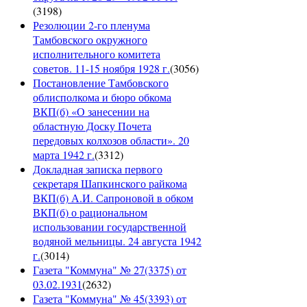
(
3198
)
Резолюции 2-го пленума
Тамбовского окружного
исполнительного комитета
советов. 11-15 ноября 1928 г.
(
3056
)
Постановление Тамбовского
облисполкома и бюро обкома
ВКП(б) «О занесении на
областную Доску Почета
передовых колхозов области». 20
марта 1942 г.
(
3312
)
Докладная записка первого
секретаря Шапкинского райкома
ВКП(б) А.И. Сапроновой в обком
ВКП(б) о рациональном
использовании государственной
водяной мельницы. 24 августа 1942
г.
(
3014
)
Газета "Коммуна" № 27(3375) от
03.02.1931
(
2632
)
Газета "Коммуна" № 45(3393) от