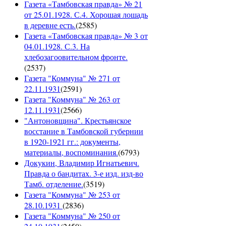
Газета «Тамбовская правда» № 21
от 25.01.1928. С.4. Хорошая лошадь
в деревне есть.
(
2585
)
Газета «Тамбовская правда» № 3 от
04.01.1928. С.3. На
хлебозагоовительном фронте.
(
2537
)
Газета "Коммуна" № 271 от
22.11.1931
(
2591
)
Газета "Коммуна" № 263 от
12.11.1931
(
2566
)
"Антоновщина". Крестьянское
восстание в Тамбовской губернии
в 1920-1921 гг.: документы,
материалы, воспоминания.
(
6793
)
Докукин, Владимир Игнатьевич.
Правда о бандитах. 3-е изд. изд-во
Тамб. отделение.
(
3519
)
Газета "Коммуна" № 253 от
28.10.1931
(
2836
)
Газета "Коммуна" № 250 от