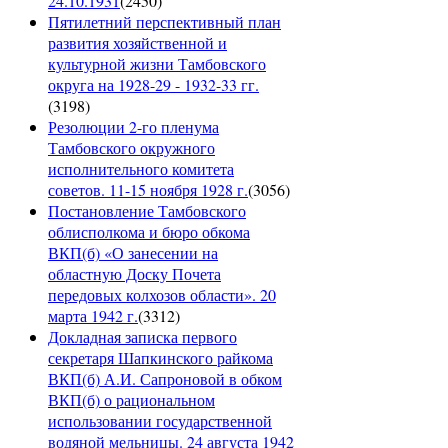
24.10.1931
(
2450
)
Пятилетний перспективный план
развития хозяйственной и
культурной жизни Тамбовского
округа на 1928-29 - 1932-33 гг.
(
3198
)
Резолюции 2-го пленума
Тамбовского окружного
исполнительного комитета
советов. 11-15 ноября 1928 г.
(
3056
)
Постановление Тамбовского
облисполкома и бюро обкома
ВКП(б) «О занесении на
областную Доску Почета
передовых колхозов области». 20
марта 1942 г.
(
3312
)
Докладная записка первого
секретаря Шапкинского райкома
ВКП(б) А.И. Сапроновой в обком
ВКП(б) о рациональном
использовании государственной
водяной мельницы. 24 августа 1942