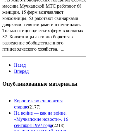
массива Мучкапской МТС работают 68
женщин, 15 ферм возглавляют
колхозницы, 53 работают свинарками,
доярками, телятницами и птичницами.
Только птицеводческих ферм в колхозах
82. Колхозницы активно борются за
разведение обобществленного
птицеводческого хозяйства. ...
Назад
Вперёд
Опубликованные материалы
Коростелево становится
старше
(
2177
)
На войне — как на войне.
«Мучкапские новости», 16
сентября 1997 года
(
2218
)