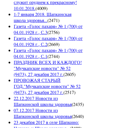
служит орудием к прекрасному!
10.01.2018.
(
4009
)
1-7 января 2018. Шапкинская
школа здоровья...
(
2471
)
Газета «Голос пахаря» № 1 (700) от
04.01.1928 г., С.3
(
2756
)
Газета «Голос пахаря» № 1 (700) от
04.01.1928 г., С.2
(
2669
)
Газета «Голос пахаря» № 1 (700) от
04.01.1928 г., С.1
(
2744
)
ПРАЗДНИК ВСЕХ И КАЖДОГО!
"Мучкапские новости" № 52
(9473), 27 декабря 2017 г.
(
2605
)
ПРОВОЖАЯ СТАРЫЙ
ГОД."Мучкапские новости" № 52
(9473), 27 декабря 2017 г.
(
2517
)
22.12.2017 Новости из
Шапкинской школы здоровья
(
2435
)
07.12.2017 Новости из
Шапкинской школы здоровья
(
2640
)
23 декабря 2017 в селе Шапкино: