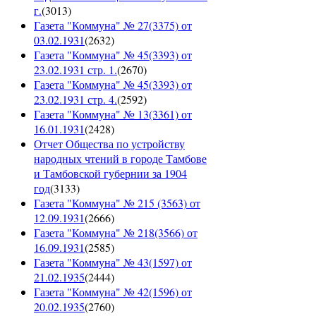
г.
(
3013
)
Газета "Коммуна" № 27(3375) от
03.02.1931
(
2632
)
Газета "Коммуна" № 45(3393) от
23.02.1931 стр. 1.
(
2670
)
Газета "Коммуна" № 45(3393) от
23.02.1931 стр. 4.
(
2592
)
Газета "Коммуна" № 13(3361) от
16.01.1931
(
2428
)
Отчет Общества по устройству
народных чтений в городе Тамбове
и Тамбовской губернии за 1904
год
(
3133
)
Газета "Коммуна" № 215 (3563) от
12.09.1931
(
2666
)
Газета "Коммуна" № 218(3566) от
16.09.1931
(
2585
)
Газета "Коммуна" № 43(1597) от
21.02.1935
(
2444
)
Газета "Коммуна" № 42(1596) от
20.02.1935
(
2760
)