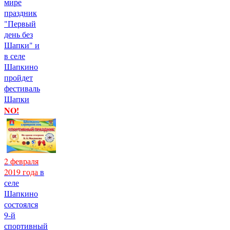
мире
праздник
"Первый
день без
Шапки" и
в селе
Шапкино
пройдет
фестиваль
Шапки
NO!
2 февраля
2019 года
в
селе
Шапкино
состоялся
9-й
спортивный