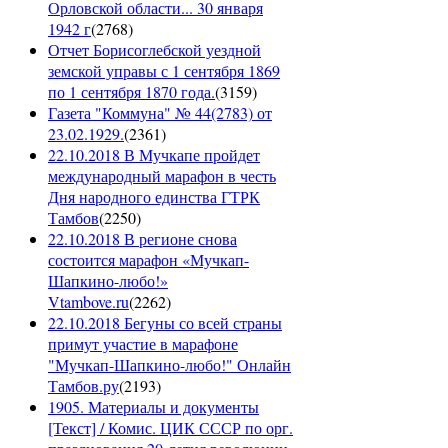
Орловской области... 30 января
1942 г
(
2768
)
Отчет Борисоглебской уездной
земской управы с 1 сентября 1869
по 1 сентября 1870 года.
(
3159
)
Газета "Коммуна" № 44(2783) от
23.02.1929.
(
2361
)
22.10.2018 В Мучкапе пройдет
международный марафон в честь
Дня народного единства ГТРК
Тамбов
(
2250
)
22.10.2018 В регионе снова
состоится марафон «Мучкап-
Шапкино-любо!»
Vtambove.ru
(
2262
)
22.10.2018 Бегуны со всей страны
примут участие в марафоне
"Мучкап-Шапкино-любо!" Онлайн
Тамбов.ру
(
2193
)
1905. Материалы и документы
[Текст] / Комис. ЦИК СССР по орг.