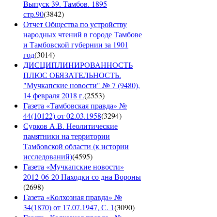
Выпуск 39. Тамбов. 1895
стр.90
(
3842
)
Отчет Общества по устройству
народных чтений в городе Тамбове
и Тамбовской губернии за 1901
год
(
3014
)
ДИСЦИПЛИНИРОВАННОСТЬ
ПЛЮС ОБЯЗАТЕЛЬНОСТЬ.
"Мучкапские новости" № 7 (9480),
14 февраля 2018 г.
(
2553
)
Газета «Тамбовская правда» №
44(10122) от 02.03.1958
(
3294
)
Сурков А.В. Неолитические
памятники на территории
Тамбовской области (к истории
исследований)
(
4595
)
Газета «Мучкапские новости»
2012-06-20 Находки со дна Вороны
(
2698
)
Газета «Колхозная правда» №
34(1870) от 17.07.1947, С. 1
(
3090
)