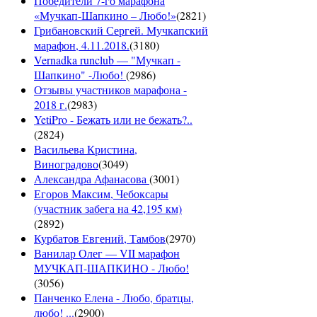
Победители 7-го марафона
«Мучкап-Шапкино – Любо!»
(
2821
)
Грибановский Сергей. Мучкапский
марафон, 4.11.2018.
(
3180
)
Vernadka runclub — "Мучкап -
Шапкино" -Любо!
(
2986
)
Отзывы участников марафона -
2018 г.
(
2983
)
YetiPro - Бежать или не бежать?..
(
2824
)
Васильева Кристина,
Виноградово
(
3049
)
Александра Афанасова
(
3001
)
Егоров Максим, Чебоксары
(участник забега на 42,195 км)
(
2892
)
Курбатов Евгений, Тамбов
(
2970
)
Ванилар Олег — VII марафон
МУЧКАП-ШАПКИНО - Любо!
(
3056
)
Панченко Елена - Любо, братцы,
любо! ...
(
2900
)