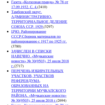
Газета «Колхозная правда» № 78 от
17.09.1932. С. 4.
(
2410
)
Тамбовский округ.
АДМИНИСТРАТИВНО-
ТЕРРИТОРИАЛЬНОЕ ДЕЛЕНИЕ
СОЮЗА ССР. 1929.
(
3297
)
ЦЧО. Районирование
СССР:Сборник материалов по
районированию с 1917 по 1925 гг.
(
3780
)
ЗАЧИСЛЕН В СПИСКИ
НАВЕЧНО. «Мучкапские
новости» № 30(9503), 25 июля 2018
г.
(
2717
)
ПЕРЕЧЕНЬ ИЗБИРАТЕЛЬНЫХ
УЧАСТКОВ, УЧАСТКОВ
РЕФЕРЕНДУМА,
ОБРАЗОВАННЫХ НА
ТЕРРИТОРИИ МУЧКАПСКОГО
РАЙОНА. «Мучкапские новости»
№ 30(9503), 25 июля 2018 г.
(
2694
)