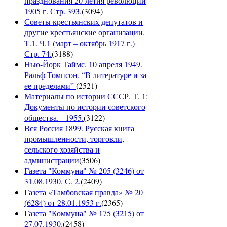
празднования 20-летия революции
1905 г. Стр. 393.
(
3094
)
Советы крестьянских депутатов и
другие крестьянские организации.
Т.1. Ч.1 (март – октябрь 1917 г.)
Стр. 74.
(
3188
)
Нью-Йорк Таймс, 10 апреля 1949.
Ральф Томпсон. “В литературе и за
ее пределами”
(
2521
)
Материалы по истории СССР. Т. 1:
Документы по истории советского
общества. - 1955.
(
3122
)
Вся Россия 1899. Русская книга
промышленности, торговли,
сельского хозяйства и
администрации
(
3506
)
Газета "Коммуна" № 205 (3246) от
31.08.1930. С. 2.
(
2409
)
Газета «Тамбовская правда» № 20
(6284) от 28.01.1953 г.
(
2365
)
Газета "Коммуна" № 175 (3215) от
27.07.1930.
(
2458
)