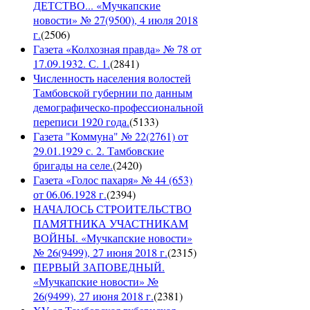
ДЕТСТВО... «Мучкапские
новости» № 27(9500), 4 июля 2018
г.
(
2506
)
Газета «Колхозная правда» № 78 от
17.09.1932. С. 1.
(
2841
)
Численность населения волостей
Тамбовской губернии по данным
демографическо-профессиональной
переписи 1920 года.
(
5133
)
Газета "Коммуна" № 22(2761) от
29.01.1929 с. 2. Тамбовские
бригады на селе.
(
2420
)
Газета «Голос пахаря» № 44 (653)
от 06.06.1928 г.
(
2394
)
НАЧАЛОСЬ СТРОИТЕЛЬСТВО
ПАМЯТНИКА УЧАСТНИКАМ
ВОЙНЫ. «Мучкапские новости»
№ 26(9499), 27 июня 2018 г.
(
2315
)
ПЕРВЫЙ ЗАПОВЕДНЫЙ.
«Мучкапские новости» №
26(9499), 27 июня 2018 г.
(
2381
)