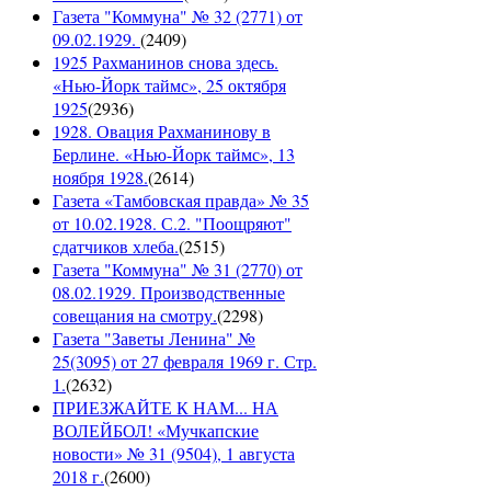
Газета "Коммуна" № 32 (2771) от
09.02.1929.
(
2409
)
1925 Рахманинов снова здесь.
«Нью-Йорк таймс», 25 октября
1925
(
2936
)
1928. Овация Рахманинову в
Берлине. «Нью-Йорк таймс», 13
ноября 1928.
(
2614
)
Газета «Тамбовская правда» № 35
от 10.02.1928. С.2. "Поощряют"
сдатчиков хлеба.
(
2515
)
Газета "Коммуна" № 31 (2770) от
08.02.1929. Производственные
совещания на смотру.
(
2298
)
Газета "Заветы Ленина" №
25(3095) от 27 февраля 1969 г. Стр.
1.
(
2632
)
ПРИЕЗЖАЙТЕ К НАМ... НА
ВОЛЕЙБОЛ! «Мучкапские
новости» № 31 (9504), 1 августа
2018 г.
(
2600
)