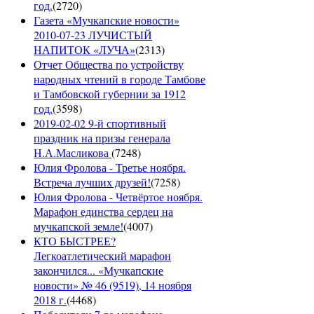
год.
(
2720
)
Газета «Мучкапские новости»
2010-07-23 ЛУЧИСТЫЙ
НАПИТОК «ЛУЧА»
(
2313
)
Отчет Общества по устройству
народных чтений в городе Тамбове
и Тамбовской губернии за 1912
год.
(
3598
)
2019-02-02 9-й спортивный
праздник на призы генерала
Н.А.Масликова
(
7248
)
Юлия Фролова - Третье ноября.
Встреча лучших друзей!
(
7258
)
Юлия Фролова - Четвёртое ноября.
Марафон единства сердец на
мучкапской земле!
(
4007
)
КТО БЫСТРЕЕ?
Легкоатлетический марафон
закончился... «Мучкапские
новости» № 46 (9519), 14 ноября
2018 г.
(
4468
)