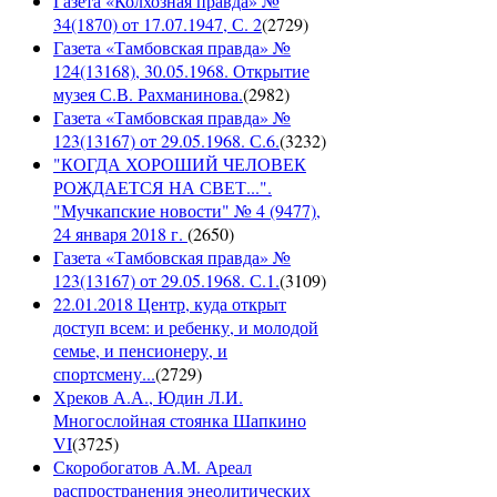
Газета «Колхозная правда» №
34(1870) от 17.07.1947, С. 2
(
2729
)
Газета «Тамбовская правда» №
124(13168), 30.05.1968. Открытие
музея С.В. Рахманинова.
(
2982
)
Газета «Тамбовская правда» №
123(13167) от 29.05.1968. С.6.
(
3232
)
"КОГДА ХОРОШИЙ ЧЕЛОВЕК
РОЖДАЕТСЯ НА СВЕТ...".
"Мучкапские новости" № 4 (9477),
24 января 2018 г.
(
2650
)
Газета «Тамбовская правда» №
123(13167) от 29.05.1968. С.1.
(
3109
)
22.01.2018 Центр, куда открыт
доступ всем: и ребенку, и молодой
семье, и пенсионеру, и
спортсмену...
(
2729
)
Хреков А.А., Юдин Л.И.
Многослойная стоянка Шапкино
VI
(
3725
)
Скоробогатов А.М. Ареал
распространения энеолитических