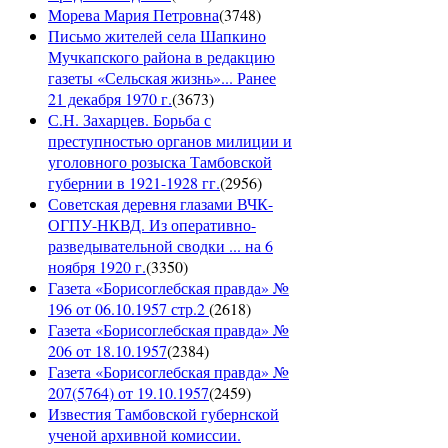
Морева Мария Петровна
(
3748
)
Письмо жителей села Шапкино
Мучкапского района в редакцию
газеты «Сельская жизнь»... Ранее
21 декабря 1970 г.
(
3673
)
С.Н. Захарцев. Борьба с
преступностью органов милиции и
уголовного розыска Тамбовской
губернии в 1921-1928 гг.
(
2956
)
Советская деревня глазами ВЧК-
ОГПУ-НКВД. Из оперативно-
разведывательной сводки ... на 6
ноября 1920 г.
(
3350
)
Газета «Борисоглебская правда» №
196 от 06.10.1957 стр.2
(
2618
)
Газета «Борисоглебская правда» №
206 от 18.10.1957
(
2384
)
Газета «Борисоглебская правда» №
207(5764) от 19.10.1957
(
2459
)
Известия Тамбовской губернской
ученой архивной комиссии.