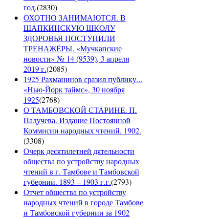
год.
(
2830
)
ОХОТНО ЗАНИМАЮТСЯ. В
ШАПКИНСКУЮ ШКОЛУ
ЗДОРОВЬЯ ПОСТУПИЛИ
ТРЕНАЖЁРЫ. «Мучкапские
новости» № 14 (9539), 3 апреля
2019 г.
(
2085
)
1925 Рахманинов сразил публику...
«Нью-Йорк таймс», 30 ноября
1925
(
2768
)
О ТАМБОВСКОЙ СТАРИНЕ. П.
Падучева. Издание Постоянной
Коммисии народных чтений. 1902.
(
3308
)
Очерк десятилетней дятельности
общества по устройству народных
чтений в г. Тамбове и Тамбовской
губернии. 1893 – 1903 г.г.
(
2793
)
Отчет общества по устройству
народных чтений в городе Тамбове
и Тамбовской губернии за 1902