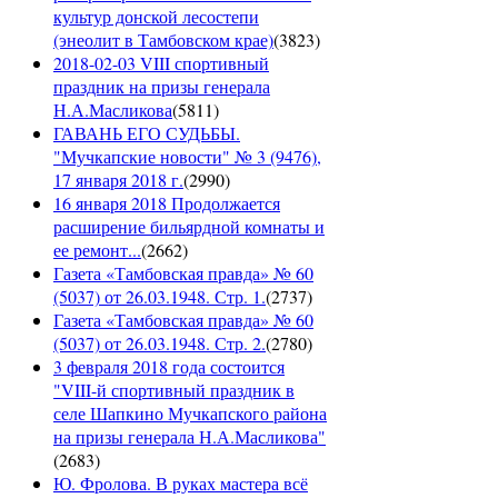
культур донской лесостепи
(энеолит в Тамбовском крае)
(
3823
)
2018-02-03 VIII спортивный
праздник на призы генерала
Н.А.Масликова
(
5811
)
ГАВАНЬ ЕГО СУДЬБЫ.
"Мучкапские новости" № 3 (9476),
17 января 2018 г.
(
2990
)
16 января 2018 Продолжается
расширение бильярдной комнаты и
ее ремонт...
(
2662
)
Газета «Тамбовская правда» № 60
(5037) от 26.03.1948. Стр. 1.
(
2737
)
Газета «Тамбовская правда» № 60
(5037) от 26.03.1948. Стр. 2.
(
2780
)
3 февраля 2018 года состоится
"VIII-й спортивный праздник в
селе Шапкино Мучкапского района
на призы генерала Н.А.Масликова"
(
2683
)
Ю. Фролова. В руках мастера всё