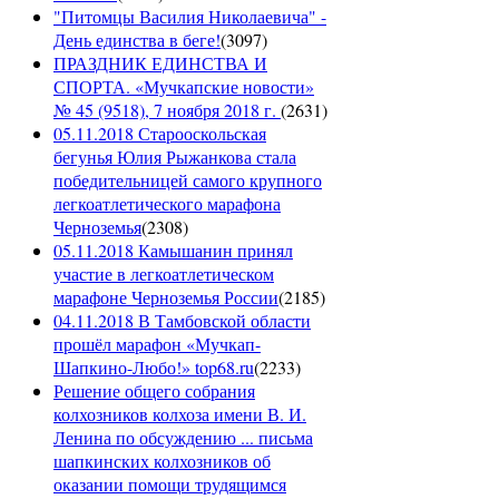
"Питомцы Василия Николаевича" -
День единства в беге!
(
3097
)
ПРАЗДНИК ЕДИНСТВА И
СПОРТА. «Мучкапские новости»
№ 45 (9518), 7 ноября 2018 г.
(
2631
)
05.11.2018 Старооскольская
бегунья Юлия Рыжанкова стала
победительницей самого крупного
легкоатлетического марафона
Черноземья
(
2308
)
05.11.2018 Камышанин принял
участие в легкоатлетическом
марафоне Черноземья России
(
2185
)
04.11.2018 В Тамбовской области
прошёл марафон «Мучкап-
Шапкино-Любо!» top68.ru
(
2233
)
Решение общего собрания
колхозников колхоза имени В. И.
Ленина по обсуждению ... письма
шапкинских колхозников об
оказании помощи трудящимся