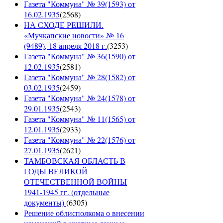
Газета "Коммуна" № 39(1593) от
16.02.1935
(
2568
)
НА СХОДЕ РЕШИЛИ.
«Мучкапские новости» № 16
(9489), 18 апреля 2018 г.
(
3253
)
Газета "Коммуна" № 36(1590) от
12.02.1935
(
2581
)
Газета "Коммуна" № 28(1582) от
03.02.1935
(
2459
)
Газета "Коммуна" № 24(1578) от
29.01.1935
(
2543
)
Газета "Коммуна" № 11(1565) от
12.01.1935
(
2933
)
Газета "Коммуна" № 22(1576) от
27.01.1935
(
2621
)
ТАМБОВСКАЯ ОБЛАСТЬ В
ГОДЫ ВЕЛИКОЙ
ОТЕЧЕСТВЕННОЙ ВОЙНЫ
1941-1945 гг. (отдельные
документы)
(
6305
)
Решение облисполкома о внесении