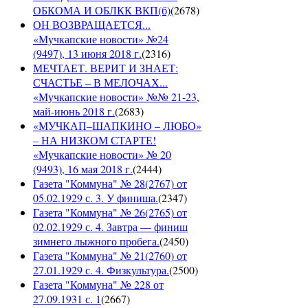
ОБКОМА И ОБЛКК ВКП(б)
(
2678
)
ОН ВОЗВРАЩАЕТСЯ...
«Мучкапские новости» №24
(9497), 13 июня 2018 г.
(
2316
)
МЕЧТАЕТ. ВЕРИТ И ЗНАЕТ:
СЧАСТЬЕ – В МЕЛОЧАХ...
«Мучкапские новости» №№ 21-23,
май-июнь 2018 г.
(
2683
)
«МУЧКАП–ШАПКИНО – ЛЮБО»
– НА НИЗКОМ СТАРТЕ!
«Мучкапские новости» № 20
(9493), 16 мая 2018 г.
(
2444
)
Газета "Коммуна" № 28(2767) от
05.02.1929 с. 3. У финиша.
(
2347
)
Газета "Коммуна" № 26(2765) от
02.02.1929 с. 4. Завтра — финиш
зимнего лыжного пробега.
(
2450
)
Газета "Коммуна" № 21(2760) от
27.01.1929 с. 4. Физкультура.
(
2500
)
Газета "Коммуна" № 228 от
27.09.1931 с. 1
(
2667
)