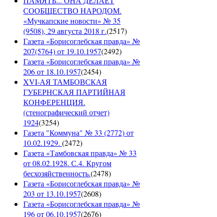
ПАМЯТЬ... ОНА ДЕЛАЕТ
СООБЩЕСТВО НАРОДОМ.
«Мучкапские новости» № 35
(9508), 29 августа 2018 г.
(
2517
)
Газета «Борисоглебская правда» №
207(5764) от 19.10.1957
(
2492
)
Газета «Борисоглебская правда» №
206 от 18.10.1957
(
2454
)
XVI-АЯ ТАМБОВСКАЯ
ГУБЕРНСКАЯ ПАРТИЙНАЯ
КОНФЕРЕНЦИЯ.
(стенографический отчет)
1924
(
3254
)
Газета "Коммуна" № 33 (2772) от
10.02.1929.
(
2472
)
Газета «Тамбовская правда» № 33
от 08.02.1928. С.4. Кругом
бесхозяйственность.
(
2478
)
Газета «Борисоглебская правда» №
203 от 13.10.1957
(
2608
)
Газета «Борисоглебская правда» №
196 от 06.10.1957
(
2676
)