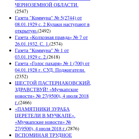
ЧЕРНОЗЕМНОЙ ОБЛАСТИ.
(
2547
)
Газета "Коммуна" № 5(2744) от
08.01.1929 с. 2 Кулаки наступают в
открытую.
(
2492
)
Газета «Колхозная правда» № 7 от
26.01.1932. С. 1.
(
2574
)
Газета "Коммуна" № 1 от
03.01.1929 с. 2.
(
2618
)
Газета «Голос пахаря» № 1 (700) от
04.01.1928 г. СУД. Поджигатели.
(
2352
)
ШЕСТОЙ ПАСТЕРНАКОВСКИЙ,
ЗДРАВСТВУЙ! «Мучкапские
новости» № 27(9500), 4 июля 2018
г.
(
2466
)
«ПАМЯТНИКИ ЗУРАБА
ЦЕРЕТЕЛИ В МУЧКАПЕ».
«Мучкапские новости» №
27(9500), 4 июля 2018 г.
(
2876
)
ВСПОМИНАЯ ТРУДНОЕ