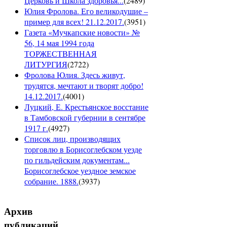
Церковь и Школа здоровья...
(
2489
)
Юлия Фролова. Его великодушие –
пример для всех! 21.12.2017.
(
3951
)
Газета «Мучкапские новости» №
56, 14 мая 1994 года
ТОРЖЕСТВЕННАЯ
ЛИТУРГИЯ
(
2722
)
Фролова Юлия. Здесь живут,
трудятся, мечтают и творят добро!
14.12.2017.
(
4001
)
Луцкий, Е. Крестьянское восстание
в Тамбовской губернии в сентябре
1917 г.
(
4927
)
Список лиц, производящих
торговлю в Борисоглебском уезде
по гильдейским документам...
Борисоглебское уездное земское
собрание. 1888.
(
3937
)
Архив
публикаций