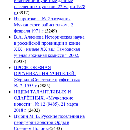
изменений в учетные данные
населенных пунктов. 22 марта 1978
г.
(
3917
)
Из протокола № 2 заседания
Мучкапского райисполкома 2
февраля 1971 г.
(
3249
)
В.А. Алленова Историческая наука
в российской провинции в конце
XIX - начале XX вв.: Тамбовская
ученая архивная комиссия. 2002.
(
2938
)
ПРОФСОЮЗНАЯ
ОРГАНИЗАЦИЯ УЧИТЕЛЕЙ.
Журнал «Советские профсоюзы»
№ 7, 1955 г.
(
2883
)
ИЩЕМ ТАЛАНТЛИВЫХ И
ОДАРЁННЫХ. «Мучкапские
новости», № 12 (9485), 21 марта
2018 г.
(
2402
)
Цыбин М. В. Русские поселения на
периферии Золотой Орды в
Среднем Подонье
(
5433
)