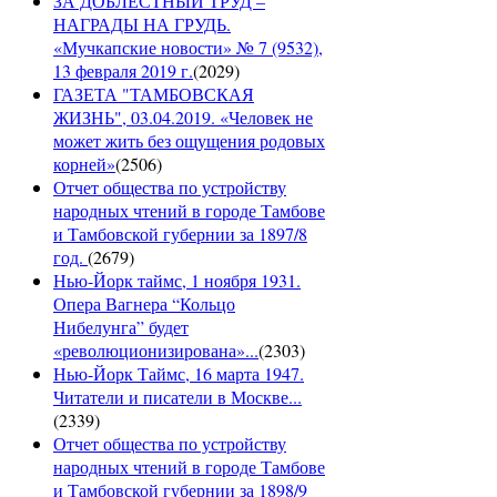
ЗА ДОБЛЕСТНЫЙ ТРУД –
НАГРАДЫ НА ГРУДЬ.
«Мучкапские новости» № 7 (9532),
13 февраля 2019 г.
(
2029
)
ГАЗЕТА "ТАМБОВСКАЯ
ЖИЗНЬ", 03.04.2019. «Человек не
может жить без ощущения родовых
корней»
(
2506
)
Отчет общества по устройству
народных чтений в городе Тамбове
и Тамбовской губернии за 1897/8
год.
(
2679
)
Нью-Йорк таймс, 1 ноября 1931.
Опера Вагнера “Кольцо
Нибелунга” будет
«революционизирована»...
(
2303
)
Нью-Йорк Таймс, 16 марта 1947.
Читатели и писатели в Москве...
(
2339
)
Отчет общества по устройству
народных чтений в городе Тамбове
и Тамбовской губернии за 1898/9