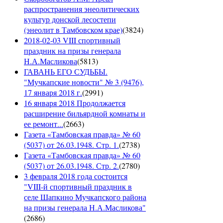
распространения энеолитических
культур донской лесостепи
(энеолит в Тамбовском крае)
(
3824
)
2018-02-03 VIII спортивный
праздник на призы генерала
Н.А.Масликова
(
5813
)
ГАВАНЬ ЕГО СУДЬБЫ.
"Мучкапские новости" № 3 (9476),
17 января 2018 г.
(
2991
)
16 января 2018 Продолжается
расширение бильярдной комнаты и
ее ремонт...
(
2663
)
Газета «Тамбовская правда» № 60
(5037) от 26.03.1948. Стр. 1.
(
2738
)
Газета «Тамбовская правда» № 60
(5037) от 26.03.1948. Стр. 2.
(
2780
)
3 февраля 2018 года состоится
"VIII-й спортивный праздник в
селе Шапкино Мучкапского района
на призы генерала Н.А.Масликова"
(
2686
)