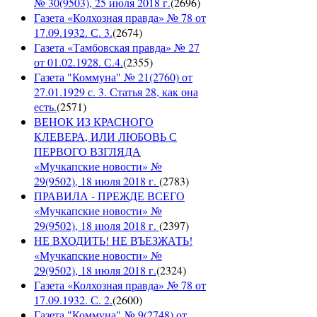
№ 30(9503), 25 июля 2018 г.
(
2696
)
Газета «Колхозная правда» № 78 от
17.09.1932. С. 3.
(
2674
)
Газета «Тамбовская правда» № 27
от 01.02.1928. С.4.
(
2355
)
Газета "Коммуна" № 21(2760) от
27.01.1929 с. 3. Статья 28, как она
есть.
(
2571
)
ВЕНОК ИЗ КРАСНОГО
КЛЕВЕРА, ИЛИ ЛЮБОВЬ С
ПЕРВОГО ВЗГЛЯДА
«Мучкапские новости» №
29(9502), 18 июля 2018 г.
(
2783
)
ПРАВИЛА - ПРЕЖДЕ ВСЕГО
«Мучкапские новости» №
29(9502), 18 июля 2018 г.
(
2397
)
НЕ ВХОДИТЬ! НЕ ВЪЕЗЖАТЬ!
«Мучкапские новости» №
29(9502), 18 июля 2018 г.
(
2324
)
Газета «Колхозная правда» № 78 от
17.09.1932. С. 2.
(
2600
)
Газета "Коммуна" № 9(2748) от