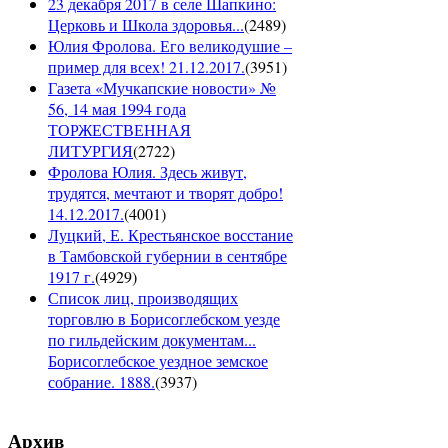
23 декабря 2017 в селе Шапкино:
Церковь и Школа здоровья...
(
2489
)
Юлия Фролова. Его великодушие –
пример для всех! 21.12.2017.
(
3951
)
Газета «Мучкапские новости» №
56, 14 мая 1994 года
ТОРЖЕСТВЕННАЯ
ЛИТУРГИЯ
(
2722
)
Фролова Юлия. Здесь живут,
трудятся, мечтают и творят добро!
14.12.2017.
(
4001
)
Луцкий, Е. Крестьянское восстание
в Тамбовской губернии в сентябре
1917 г.
(
4929
)
Список лиц, производящих
торговлю в Борисоглебском уезде
по гильдейским документам...
Борисоглебское уездное земское
собрание. 1888.
(
3937
)
Архив