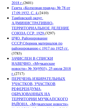
2018 г.
(
2601
)
Газета «Колхозная правда» № 78 от
17.09.1932. С. 4.
(
2410
)
Тамбовский округ.
АДМИНИСТРАТИВНО-
ТЕРРИТОРИАЛЬНОЕ ДЕЛЕНИЕ
СОЮЗА ССР. 1929.
(
3297
)
ЦЧО. Районирование
СССР:Сборник материалов по
районированию с 1917 по 1925 гг.
(
3783
)
ЗАЧИСЛЕН В СПИСКИ
НАВЕЧНО. «Мучкапские
новости» № 30(9503), 25 июля 2018
г.
(
2717
)
ПЕРЕЧЕНЬ ИЗБИРАТЕЛЬНЫХ
УЧАСТКОВ, УЧАСТКОВ
РЕФЕРЕНДУМА,
ОБРАЗОВАННЫХ НА
ТЕРРИТОРИИ МУЧКАПСКОГО
РАЙОНА. «Мучкапские новости»