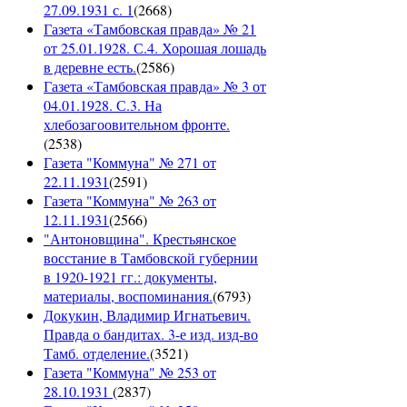
27.09.1931 с. 1
(
2668
)
Газета «Тамбовская правда» № 21
от 25.01.1928. С.4. Хорошая лошадь
в деревне есть.
(
2586
)
Газета «Тамбовская правда» № 3 от
04.01.1928. С.3. На
хлебозагоовительном фронте.
(
2538
)
Газета "Коммуна" № 271 от
22.11.1931
(
2591
)
Газета "Коммуна" № 263 от
12.11.1931
(
2566
)
"Антоновщина". Крестьянское
восстание в Тамбовской губернии
в 1920-1921 гг.: документы,
материалы, воспоминания.
(
6793
)
Докукин, Владимир Игнатьевич.
Правда о бандитах. 3-е изд. изд-во
Тамб. отделение.
(
3521
)
Газета "Коммуна" № 253 от
28.10.1931
(
2837
)