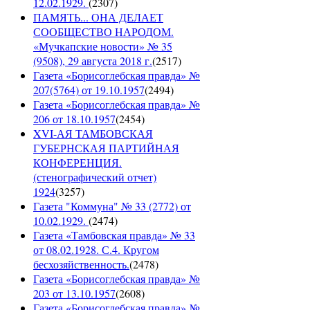
12.02.1929.
(
2307
)
ПАМЯТЬ... ОНА ДЕЛАЕТ
СООБЩЕСТВО НАРОДОМ.
«Мучкапские новости» № 35
(9508), 29 августа 2018 г.
(
2517
)
Газета «Борисоглебская правда» №
207(5764) от 19.10.1957
(
2494
)
Газета «Борисоглебская правда» №
206 от 18.10.1957
(
2454
)
XVI-АЯ ТАМБОВСКАЯ
ГУБЕРНСКАЯ ПАРТИЙНАЯ
КОНФЕРЕНЦИЯ.
(стенографический отчет)
1924
(
3257
)
Газета "Коммуна" № 33 (2772) от
10.02.1929.
(
2474
)
Газета «Тамбовская правда» № 33
от 08.02.1928. С.4. Кругом
бесхозяйственность.
(
2478
)
Газета «Борисоглебская правда» №
203 от 13.10.1957
(
2608
)
Газета «Борисоглебская правда» №