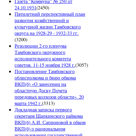
Газета "Коммуна" № 250 от
24.10.1931
(
2450
)
Пятилетний перспективный план
развития хозяйственной и
культурной жизни Тамбовского
округа на 1928-29 - 1932-33 гг.
(
3200
)
Резолюции 2-го пленума
Тамбовского окружного
исполнительного комитета
советов. 11-15 ноября 1928 г.
(
3057
)
Постановление Тамбовского
облисполкома и бюро обкома
ВКП(б) «О занесении на
областную Доску Почета
передовых колхозов области». 20
марта 1942 г.
(
3313
)
Докладная записка первого
секретаря Шапкинского райкома
ВКП(б) А.И. Сапроновой в обком
ВКП(б) о рациональном
использовании государственной