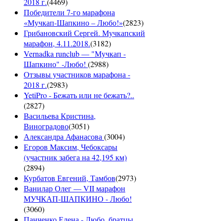
2018 г.
(
4469
)
Победители 7-го марафона
«Мучкап-Шапкино – Любо!»
(
2823
)
Грибановский Сергей. Мучкапский
марафон, 4.11.2018.
(
3182
)
Vernadka runclub — "Мучкап -
Шапкино" -Любо!
(
2988
)
Отзывы участников марафона -
2018 г.
(
2983
)
YetiPro - Бежать или не бежать?..
(
2827
)
Васильева Кристина,
Виноградово
(
3051
)
Александра Афанасова
(
3004
)
Егоров Максим, Чебоксары
(участник забега на 42,195 км)
(
2894
)
Курбатов Евгений, Тамбов
(
2973
)
Ванилар Олег — VII марафон
МУЧКАП-ШАПКИНО - Любо!
(
3060
)
Панченко Елена - Любо, братцы,