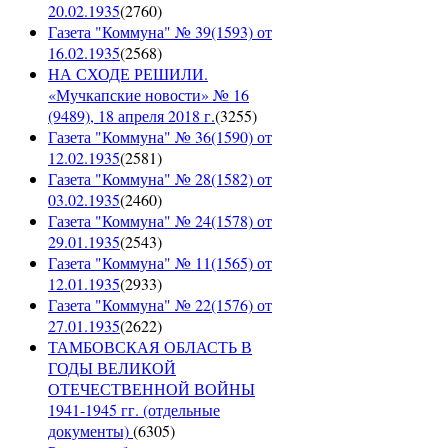
20.02.1935
(
2760
)
Газета "Коммуна" № 39(1593) от
16.02.1935
(
2568
)
НА СХОДЕ РЕШИЛИ.
«Мучкапские новости» № 16
(9489), 18 апреля 2018 г.
(
3255
)
Газета "Коммуна" № 36(1590) от
12.02.1935
(
2581
)
Газета "Коммуна" № 28(1582) от
03.02.1935
(
2460
)
Газета "Коммуна" № 24(1578) от
29.01.1935
(
2543
)
Газета "Коммуна" № 11(1565) от
12.01.1935
(
2933
)
Газета "Коммуна" № 22(1576) от
27.01.1935
(
2622
)
ТАМБОВСКАЯ ОБЛАСТЬ В
ГОДЫ ВЕЛИКОЙ
ОТЕЧЕСТВЕННОЙ ВОЙНЫ
1941-1945 гг. (отдельные
документы)
(
6305
)