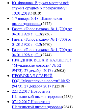
Ю. Фролова. В руках мастера всё
служит орудием к прекрасному!
10.01.2018.
(
4010
)
1-7 января 2018. Шапкинская
школа здоровья...
(
2472
)
Газета «Голос пахаря» № 1 (700) от
04.01.1928 г., С.3
(
2756
)
Газета «Голос пахаря» № 1 (700) от
04.01.1928 г., С.2
(
2670
)
Газета «Голос пахаря» № 1 (700) от
04.01.1928 г., С.1
(
2744
)
ПРАЗДНИК ВСЕХ И КАЖДОГО!
"Мучкапские новости" № 52
(9473), 27 декабря 2017 г.
(
2605
)
ПРОВОЖАЯ СТАРЫЙ
ГОД."Мучкапские новости" № 52
(9473), 27 декабря 2017 г.
(
2518
)
22.12.2017 Новости из
Шапкинской школы здоровья
(
2435
)
07.12.2017 Новости из
Шапкинской школы здоровья
(
2641
)