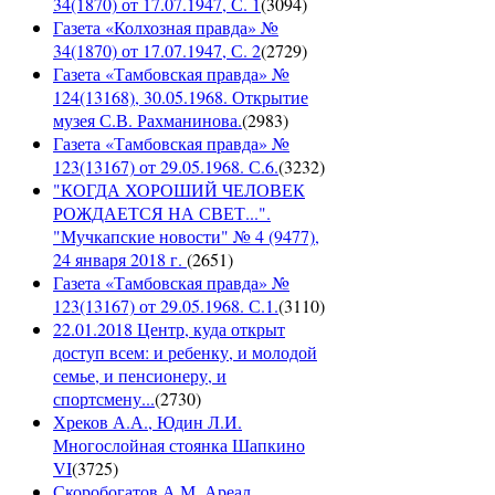
34(1870) от 17.07.1947, С. 1
(
3094
)
Газета «Колхозная правда» №
34(1870) от 17.07.1947, С. 2
(
2729
)
Газета «Тамбовская правда» №
124(13168), 30.05.1968. Открытие
музея С.В. Рахманинова.
(
2983
)
Газета «Тамбовская правда» №
123(13167) от 29.05.1968. С.6.
(
3232
)
"КОГДА ХОРОШИЙ ЧЕЛОВЕК
РОЖДАЕТСЯ НА СВЕТ...".
"Мучкапские новости" № 4 (9477),
24 января 2018 г.
(
2651
)
Газета «Тамбовская правда» №
123(13167) от 29.05.1968. С.1.
(
3110
)
22.01.2018 Центр, куда открыт
доступ всем: и ребенку, и молодой
семье, и пенсионеру, и
спортсмену...
(
2730
)
Хреков А.А., Юдин Л.И.
Многослойная стоянка Шапкино
VI
(
3725
)
Скоробогатов А.М. Ареал