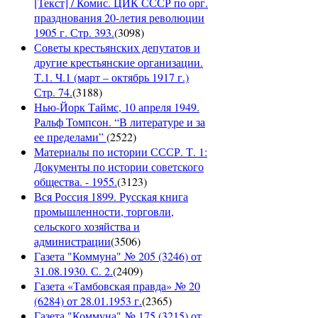
[Текст] / Комис. ЦИК СССР по орг.
празднования 20-летия революции
1905 г. Стр. 393.
(
3098
)
Советы крестьянских депутатов и
другие крестьянские организации.
Т.1. Ч.1 (март – октябрь 1917 г.)
Стр. 74.
(
3188
)
Нью-Йорк Таймс, 10 апреля 1949.
Ральф Томпсон. “В литературе и за
ее пределами”
(
2522
)
Материалы по истории СССР. Т. 1:
Документы по истории советского
общества. - 1955.
(
3123
)
Вся Россия 1899. Русская книга
промышленности, торговли,
сельского хозяйства и
администрации
(
3506
)
Газета "Коммуна" № 205 (3246) от
31.08.1930. С. 2.
(
2409
)
Газета «Тамбовская правда» № 20
(6284) от 28.01.1953 г.
(
2365
)
Газета "Коммуна" № 175 (3215) от