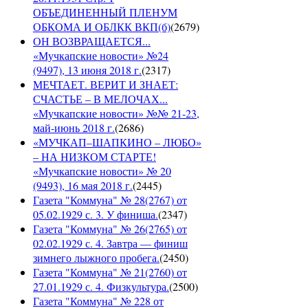
ОБЪЕДИНЕННЫЙ ПЛЕНУМ
ОБКОМА И ОБЛКК ВКП(б)
(
2679
)
ОН ВОЗВРАЩАЕТСЯ...
«Мучкапские новости» №24
(9497), 13 июня 2018 г.
(
2317
)
МЕЧТАЕТ. ВЕРИТ И ЗНАЕТ:
СЧАСТЬЕ – В МЕЛОЧАХ...
«Мучкапские новости» №№ 21-23,
май-июнь 2018 г.
(
2686
)
«МУЧКАП–ШАПКИНО – ЛЮБО»
– НА НИЗКОМ СТАРТЕ!
«Мучкапские новости» № 20
(9493), 16 мая 2018 г.
(
2445
)
Газета "Коммуна" № 28(2767) от
05.02.1929 с. 3. У финиша.
(
2347
)
Газета "Коммуна" № 26(2765) от
02.02.1929 с. 4. Завтра — финиш
зимнего лыжного пробега.
(
2450
)
Газета "Коммуна" № 21(2760) от
27.01.1929 с. 4. Физкультура.
(
2500
)
Газета "Коммуна" № 228 от