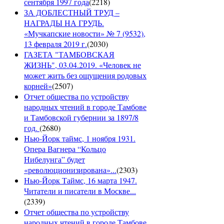
сентября 1997 года
(
2218
)
ЗА ДОБЛЕСТНЫЙ ТРУД –
НАГРАДЫ НА ГРУДЬ.
«Мучкапские новости» № 7 (9532),
13 февраля 2019 г.
(
2030
)
ГАЗЕТА "ТАМБОВСКАЯ
ЖИЗНЬ", 03.04.2019. «Человек не
может жить без ощущения родовых
корней»
(
2507
)
Отчет общества по устройству
народных чтений в городе Тамбове
и Тамбовской губернии за 1897/8
год.
(
2680
)
Нью-Йорк таймс, 1 ноября 1931.
Опера Вагнера “Кольцо
Нибелунга” будет
«революционизирована»...
(
2303
)
Нью-Йорк Таймс, 16 марта 1947.
Читатели и писатели в Москве...
(
2339
)
Отчет общества по устройству
народных чтений в городе Тамбове