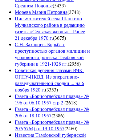
Среднем Подонье
(
5433
)
Морева Мария Петровна
(
3748
)
Письмо жителей села Шапкино
Мучкапского района в редакцию
газеты «Сельская жизнь»... Ранее
21 декабря 1970 г.
(
3675
)
С.Н. Захарцев. Борьба с
преступностью органов милиции и
уголовного розыска Тамбовской
губернии в 1921-1928 гг.
(
2956
)
Советская деревня глазами ВЧК-
ОГПУ-НКВД. Из оперативно-
разведывательной сводки ... на 6
ноября 1920 г.
(
3353
)
Газета «Борисоглебская правда» №
196 от 06.10.1957 стр.2
(
2618
)
Газета «Борисоглебская правда» №
206 от 18.10.1957
(
2386
)
Газета «Борисоглебская правда» №
207(5764) от 19.10.1957
(
2460
)
Известия Тамбовской губернской