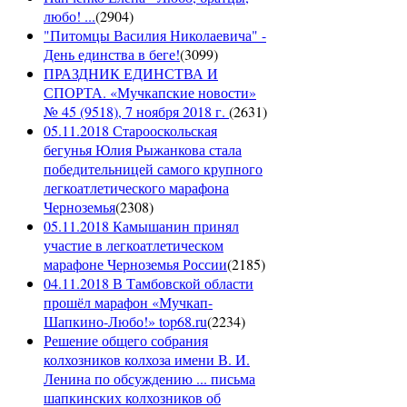
любо! ...
(
2904
)
"Питомцы Василия Николаевича" -
День единства в беге!
(
3099
)
ПРАЗДНИК ЕДИНСТВА И
СПОРТА. «Мучкапские новости»
№ 45 (9518), 7 ноября 2018 г.
(
2631
)
05.11.2018 Старооскольская
бегунья Юлия Рыжанкова стала
победительницей самого крупного
легкоатлетического марафона
Черноземья
(
2308
)
05.11.2018 Камышанин принял
участие в легкоатлетическом
марафоне Черноземья России
(
2185
)
04.11.2018 В Тамбовской области
прошёл марафон «Мучкап-
Шапкино-Любо!» top68.ru
(
2234
)
Решение общего собрания
колхозников колхоза имени В. И.
Ленина по обсуждению ... письма
шапкинских колхозников об