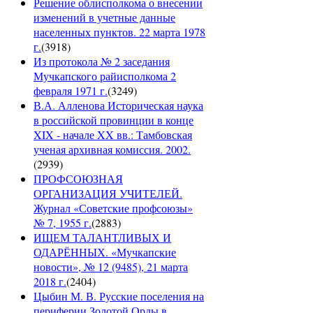
Решение облисполкома о внесении
изменений в учетные данные
населенных пунктов. 22 марта 1978
г.
(
3918
)
Из протокола № 2 заседания
Мучкапского райисполкома 2
февраля 1971 г.
(
3249
)
В.А. Алленова Историческая наука
в российской провинции в конце
XIX - начале XX вв.: Тамбовская
ученая архивная комиссия. 2002.
(
2939
)
ПРОФСОЮЗНАЯ
ОРГАНИЗАЦИЯ УЧИТЕЛЕЙ.
Журнал «Советские профсоюзы»
№ 7, 1955 г.
(
2883
)
ИЩЕМ ТАЛАНТЛИВЫХ И
ОДАРЁННЫХ. «Мучкапские
новости», № 12 (9485), 21 марта
2018 г.
(
2404
)
Цыбин М. В. Русские поселения на
периферии Золотой Орды в