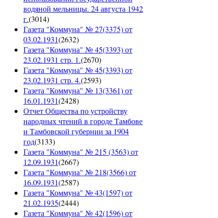
водяной мельницы. 24 августа 1942
г.
(
3014
)
Газета "Коммуна" № 27(3375) от
03.02.1931
(
2632
)
Газета "Коммуна" № 45(3393) от
23.02.1931 стр. 1.
(
2670
)
Газета "Коммуна" № 45(3393) от
23.02.1931 стр. 4.
(
2593
)
Газета "Коммуна" № 13(3361) от
16.01.1931
(
2428
)
Отчет Общества по устройству
народных чтений в городе Тамбове
и Тамбовской губернии за 1904
год
(
3133
)
Газета "Коммуна" № 215 (3563) от
12.09.1931
(
2667
)
Газета "Коммуна" № 218(3566) от
16.09.1931
(
2587
)
Газета "Коммуна" № 43(1597) от
21.02.1935
(
2444
)
Газета "Коммуна" № 42(1596) от