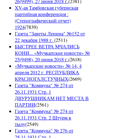
26(9499), 27 июня 2018 г.
(
2381
)
XV-ая Тамбовская губернская
партийная конференция :
(Стенографический отчет)
1924
(
7839
)
Газета "Заветы Ленина" №152 от
22 декабря 1988 г.
(
2511
)
БЫСТРЕЕ ВЕТРА МЧАЛИСЬ
КОНИ... «Мучкапские новости» №
25(9498), 20 июня 2018 г.
(
2618
)
«Мучкапские новости» № 14, 4
апреля 2012 г. РЕСПУБЛИКА
КРАСНОГАЛСТУЧНЫХ
(
2669
)
Газета "Коммуна" № 274 от
26.11.1931 Стр. 1
ДВУРУШНИКАМ НЕТ МЕСТА В
ПАРТИИ
(
2561
)
Газета "Коммуна" № 274 от
26.11.1931 Стр. 2 Штурм в
тылу
(
2549
)
Газета "Коммуна" № 276 от
28.11.1931 Стр. 1