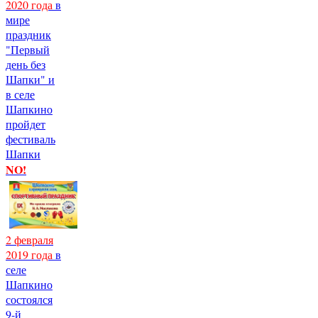
2020 года
в
мире
праздник
"Первый
день без
Шапки" и
в селе
Шапкино
пройдет
фестиваль
Шапки
NO!
2 февраля
2019 года
в
селе
Шапкино
состоялся
9-й