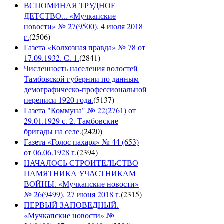
ВСПОМИНАЯ ТРУДНОЕ
ДЕТСТВО... «Мучкапские
новости» № 27(9500), 4 июля 2018
г.
(
2506
)
Газета «Колхозная правда» № 78 от
17.09.1932. С. 1.
(
2841
)
Численность населения волостей
Тамбовской губернии по данным
демографическо-профессиональной
переписи 1920 года.
(
5137
)
Газета "Коммуна" № 22(2761) от
29.01.1929 с. 2. Тамбовские
бригады на селе.
(
2420
)
Газета «Голос пахаря» № 44 (653)
от 06.06.1928 г.
(
2394
)
НАЧАЛОСЬ СТРОИТЕЛЬСТВО
ПАМЯТНИКА УЧАСТНИКАМ
ВОЙНЫ. «Мучкапские новости»
№ 26(9499), 27 июня 2018 г.
(
2315
)
ПЕРВЫЙ ЗАПОВЕДНЫЙ.
«Мучкапские новости» №