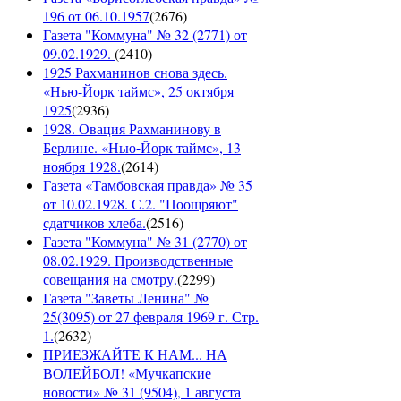
196 от 06.10.1957
(
2676
)
Газета "Коммуна" № 32 (2771) от
09.02.1929.
(
2410
)
1925 Рахманинов снова здесь.
«Нью-Йорк таймс», 25 октября
1925
(
2936
)
1928. Овация Рахманинову в
Берлине. «Нью-Йорк таймс», 13
ноября 1928.
(
2614
)
Газета «Тамбовская правда» № 35
от 10.02.1928. С.2. "Поощряют"
сдатчиков хлеба.
(
2516
)
Газета "Коммуна" № 31 (2770) от
08.02.1929. Производственные
совещания на смотру.
(
2299
)
Газета "Заветы Ленина" №
25(3095) от 27 февраля 1969 г. Стр.
1.
(
2632
)
ПРИЕЗЖАЙТЕ К НАМ... НА
ВОЛЕЙБОЛ! «Мучкапские
новости» № 31 (9504), 1 августа