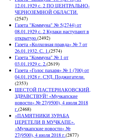
12.01.1929 с. 2 ПО ЦЕНТРАЛЬНО-
ЧЕРНОЗЕМНОЙ ОБЛАСТИ.
(
2547
)
Газета "Коммуна" № 5(2744) от
08.01.1929 с. 2 Кулаки наступают в
открытую.
(
2492
)
Газета «Колхозная правда» № 7 от
26.01.1932. С. 1.
(
2574
)
Газета "Коммуна" № 1 от
03.01.1929 с. 2.
(
2619
)
Газета «Голос пахаря» № 1 (700) от
04.01.1928 г. СУД. Поджигатели.
(
2353
)
ШЕСТОЙ ПАСТЕРНАКОВСКИЙ,
ЗДРАВСТВУЙ! «Мучкапские
новости» № 27(9500), 4 июля 2018
г.
(
2468
)
«ПАМЯТНИКИ ЗУРАБА
ЦЕРЕТЕЛИ В МУЧКАПЕ».
«Мучкапские новости» №
27(9500), 4 июля 2018 г.
(
2877
)