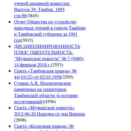
ученой архивной комиссии.
Выпуск 39. Тамбов. 1895
стр.90
(
3845
)
Отчет Общества по устройству
народных чтений в городе Тамбове
и Тамбовской губернии за 1901
год
(
3015
)
ДИСЦИПЛИНИРОВАННОСТЬ
ПЛЮС ОБЯЗАТЕЛЬНОСТЬ.
"Мучкапские новости" № 7 (9480),
14 февраля 2018 г.
(
2553
)
Газета «Тамбовская правда» №
44(10122) от 02.03.1958
(
3295
)
Сурков А.В. Неолитические
памятники на территории
Тамбовской области (к истории
исследований)
(
4596
)
Газета «Мучкапские новости»
2012-06-20 Находки со дна Вороны
(
2698
)
Газета «Колхозная правда» №