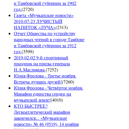
и Тамбовской губернии за 1902
год.
(
2720
)
Газета «Мучкапские новости»
2010-07-23 ЛУЧИСТЫЙ
НАПИТОК «ЛУЧА»
(
2313
)
Отчет Общества по устройству
народных чтений в городе Тамбове
и Тамбовской губернии за 1912
год.
(
3599
)
2019-02-02 9-й спортивный
праздник на призы генерала
Н.А.Масликова
(
7252
)
Юлия Фролова - Третье ноября.
Встреча лучших друзей!
(
7260
)
Юлия Фролова - Четвёртое ноября.
Марафон единства сердец на
мучкапской земле!
(
4010
)
КТО БЫСТРЕЕ?
Легкоатлетический марафон
закончился... «Мучкапские
новости» № 46 (9519), 14 ноября