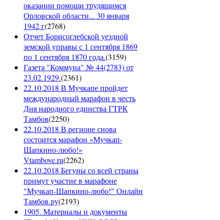
оказании помощи трудящимся
Орловской области... 30 января
1942 г
(
2768
)
Отчет Борисоглебской уездной
земской управы с 1 сентября 1869
по 1 сентября 1870 года.
(
3159
)
Газета "Коммуна" № 44(2783) от
23.02.1929.
(
2361
)
22.10.2018 В Мучкапе пройдет
международный марафон в честь
Дня народного единства ГТРК
Тамбов
(
2250
)
22.10.2018 В регионе снова
состоится марафон «Мучкап-
Шапкино-любо!»
Vtambove.ru
(
2262
)
22.10.2018 Бегуны со всей страны
примут участие в марафоне
"Мучкап-Шапкино-любо!" Онлайн
Тамбов.ру
(
2193
)
1905. Материалы и документы