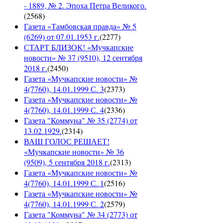
- 1889, № 2. Эпоха Петра Великого.
(
2568
)
Газета «Тамбовская правда» № 5
(6269) от 07.01.1953 г.
(
2277
)
СТАРТ БЛИЗОК! «Мучкапские
новости» № 37 (9510), 12 сентября
2018 г.
(
2450
)
Газета «Мучкапские новости» №
4(7760), 14.01.1999 С. 3
(
2373
)
Газета «Мучкапские новости» №
4(7760), 14.01.1999 С. 4
(
2336
)
Газета "Коммуна" № 35 (2774) от
13.02.1929.
(
2314
)
ВАШ ГОЛОС РЕШАЕТ!
«Мучкапские новости» № 36
(9509), 5 сентября 2018 г.
(
2313
)
Газета «Мучкапские новости» №
4(7760), 14.01.1999 С. 1
(
2516
)
Газета «Мучкапские новости» №
4(7760), 14.01.1999 С. 2
(
2579
)
Газета "Коммуна" № 34 (2773) от