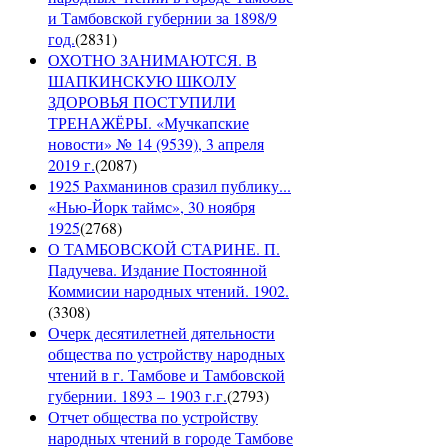
и Тамбовской губернии за 1898/9
год.
(
2831
)
ОХОТНО ЗАНИМАЮТСЯ. В
ШАПКИНСКУЮ ШКОЛУ
ЗДОРОВЬЯ ПОСТУПИЛИ
ТРЕНАЖЁРЫ. «Мучкапские
новости» № 14 (9539), 3 апреля
2019 г.
(
2087
)
1925 Рахманинов сразил публику...
«Нью-Йорк таймс», 30 ноября
1925
(
2768
)
О ТАМБОВСКОЙ СТАРИНЕ. П.
Падучева. Издание Постоянной
Коммисии народных чтений. 1902.
(
3308
)
Очерк десятилетней дятельности
общества по устройству народных
чтений в г. Тамбове и Тамбовской
губернии. 1893 – 1903 г.г.
(
2793
)
Отчет общества по устройству
народных чтений в городе Тамбове