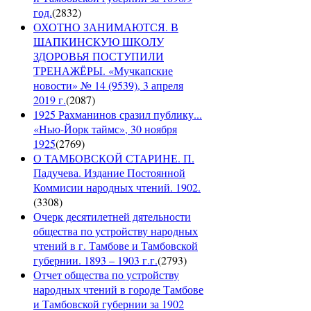
год.
(
2832
)
ОХОТНО ЗАНИМАЮТСЯ. В
ШАПКИНСКУЮ ШКОЛУ
ЗДОРОВЬЯ ПОСТУПИЛИ
ТРЕНАЖЁРЫ. «Мучкапские
новости» № 14 (9539), 3 апреля
2019 г.
(
2087
)
1925 Рахманинов сразил публику...
«Нью-Йорк таймс», 30 ноября
1925
(
2769
)
О ТАМБОВСКОЙ СТАРИНЕ. П.
Падучева. Издание Постоянной
Коммисии народных чтений. 1902.
(
3308
)
Очерк десятилетней дятельности
общества по устройству народных
чтений в г. Тамбове и Тамбовской
губернии. 1893 – 1903 г.г.
(
2793
)
Отчет общества по устройству
народных чтений в городе Тамбове
и Тамбовской губернии за 1902