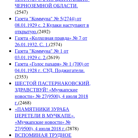
ЧЕРНОЗЕМНОЙ ОБЛАСТИ.
(
2547
)
Газета "Коммуна" № 5(2744) от
08.01.1929 с. 2 Кулаки наступают в
открытую.
(
2492
)
Газета «Колхозная правда» № 7 от
26.01.1932. С. 1.
(
2574
)
Газета "Коммуна" № 1 от
03.01.1929 с. 2.
(
2619
)
Газета «Голос пахаря» № 1 (700) от
04.01.1928 г. СУД. Поджигатели.
(
2353
)
ШЕСТОЙ ПАСТЕРНАКОВСКИЙ,
ЗДРАВСТВУЙ! «Мучкапские
новости» № 27(9500), 4 июля 2018
г.
(
2468
)
«ПАМЯТНИКИ ЗУРАБА
ЦЕРЕТЕЛИ В МУЧКАПЕ».
«Мучкапские новости» №
27(9500), 4 июля 2018 г.
(
2878
)
ВСПОМИНАЯ ТРУДНОЕ