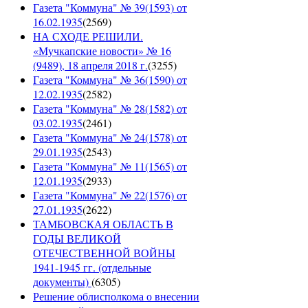
Газета "Коммуна" № 39(1593) от
16.02.1935
(
2569
)
НА СХОДЕ РЕШИЛИ.
«Мучкапские новости» № 16
(9489), 18 апреля 2018 г.
(
3255
)
Газета "Коммуна" № 36(1590) от
12.02.1935
(
2582
)
Газета "Коммуна" № 28(1582) от
03.02.1935
(
2461
)
Газета "Коммуна" № 24(1578) от
29.01.1935
(
2543
)
Газета "Коммуна" № 11(1565) от
12.01.1935
(
2933
)
Газета "Коммуна" № 22(1576) от
27.01.1935
(
2622
)
ТАМБОВСКАЯ ОБЛАСТЬ В
ГОДЫ ВЕЛИКОЙ
ОТЕЧЕСТВЕННОЙ ВОЙНЫ
1941-1945 гг. (отдельные
документы)
(
6305
)
Решение облисполкома о внесении