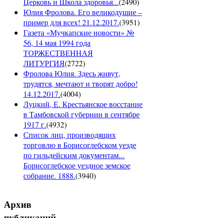
Церковь и Школа здоровья...
(
2490
)
Юлия Фролова. Его великодушие –
пример для всех! 21.12.2017.
(
3951
)
Газета «Мучкапские новости» №
56, 14 мая 1994 года
ТОРЖЕСТВЕННАЯ
ЛИТУРГИЯ
(
2722
)
Фролова Юлия. Здесь живут,
трудятся, мечтают и творят добро!
14.12.2017.
(
4004
)
Луцкий, Е. Крестьянское восстание
в Тамбовской губернии в сентябре
1917 г.
(
4932
)
Список лиц, производящих
торговлю в Борисоглебском уезде
по гильдейским документам...
Борисоглебское уездное земское
собрание. 1888.
(
3940
)
Архив
публикаций