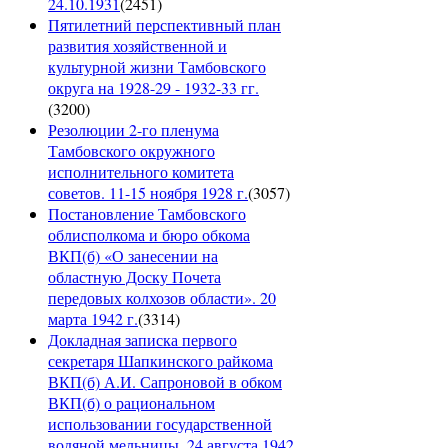
24.10.1931
(
2451
)
Пятилетний перспективный план
развития хозяйственной и
культурной жизни Тамбовского
округа на 1928-29 - 1932-33 гг.
(
3200
)
Резолюции 2-го пленума
Тамбовского окружного
исполнительного комитета
советов. 11-15 ноября 1928 г.
(
3057
)
Постановление Тамбовского
облисполкома и бюро обкома
ВКП(б) «О занесении на
областную Доску Почета
передовых колхозов области». 20
марта 1942 г.
(
3314
)
Докладная записка первого
секретаря Шапкинского райкома
ВКП(б) А.И. Сапроновой в обком
ВКП(б) о рациональном
использовании государственной
водяной мельницы. 24 августа 1942