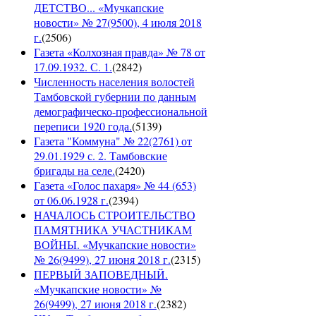
ДЕТСТВО... «Мучкапские
новости» № 27(9500), 4 июля 2018
г.
(
2506
)
Газета «Колхозная правда» № 78 от
17.09.1932. С. 1.
(
2842
)
Численность населения волостей
Тамбовской губернии по данным
демографическо-профессиональной
переписи 1920 года.
(
5139
)
Газета "Коммуна" № 22(2761) от
29.01.1929 с. 2. Тамбовские
бригады на селе.
(
2420
)
Газета «Голос пахаря» № 44 (653)
от 06.06.1928 г.
(
2394
)
НАЧАЛОСЬ СТРОИТЕЛЬСТВО
ПАМЯТНИКА УЧАСТНИКАМ
ВОЙНЫ. «Мучкапские новости»
№ 26(9499), 27 июня 2018 г.
(
2315
)
ПЕРВЫЙ ЗАПОВЕДНЫЙ.
«Мучкапские новости» №
26(9499), 27 июня 2018 г.
(
2382
)