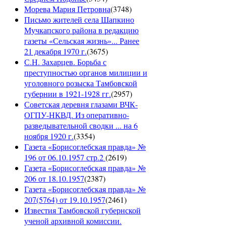
Морева Мария Петровна
(
3748
)
Письмо жителей села Шапкино
Мучкапского района в редакцию
газеты «Сельская жизнь»... Ранее
21 декабря 1970 г.
(
3675
)
С.Н. Захарцев. Борьба с
преступностью органов милиции и
уголовного розыска Тамбовской
губернии в 1921-1928 гг.
(
2957
)
Советская деревня глазами ВЧК-
ОГПУ-НКВД. Из оперативно-
разведывательной сводки ... на 6
ноября 1920 г.
(
3354
)
Газета «Борисоглебская правда» №
196 от 06.10.1957 стр.2
(
2619
)
Газета «Борисоглебская правда» №
206 от 18.10.1957
(
2387
)
Газета «Борисоглебская правда» №
207(5764) от 19.10.1957
(
2461
)
Известия Тамбовской губернской
ученой архивной комиссии.