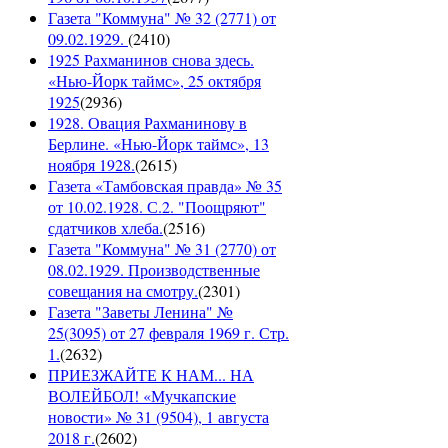
Газета "Коммуна" № 32 (2771) от
09.02.1929.
(
2410
)
1925 Рахманинов снова здесь.
«Нью-Йорк таймс», 25 октября
1925
(
2936
)
1928. Овация Рахманинову в
Берлине. «Нью-Йорк таймс», 13
ноября 1928.
(
2615
)
Газета «Тамбовская правда» № 35
от 10.02.1928. С.2. "Поощряют"
сдатчиков хлеба.
(
2516
)
Газета "Коммуна" № 31 (2770) от
08.02.1929. Производственные
совещания на смотру.
(
2301
)
Газета "Заветы Ленина" №
25(3095) от 27 февраля 1969 г. Стр.
1.
(
2632
)
ПРИЕЗЖАЙТЕ К НАМ... НА
ВОЛЕЙБОЛ! «Мучкапские
новости» № 31 (9504), 1 августа
2018 г.
(
2602
)