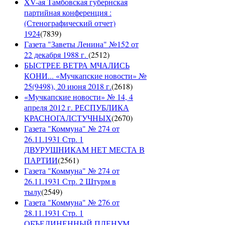
XV-ая Тамбовская губернская
партийная конференция :
(Стенографический отчет)
1924
(
7839
)
Газета "Заветы Ленина" №152 от
22 декабря 1988 г.
(
2512
)
БЫСТРЕЕ ВЕТРА МЧАЛИСЬ
КОНИ... «Мучкапские новости» №
25(9498), 20 июня 2018 г.
(
2618
)
«Мучкапские новости» № 14, 4
апреля 2012 г. РЕСПУБЛИКА
КРАСНОГАЛСТУЧНЫХ
(
2670
)
Газета "Коммуна" № 274 от
26.11.1931 Стр. 1
ДВУРУШНИКАМ НЕТ МЕСТА В
ПАРТИИ
(
2561
)
Газета "Коммуна" № 274 от
26.11.1931 Стр. 2 Штурм в
тылу
(
2549
)
Газета "Коммуна" № 276 от
28.11.1931 Стр. 1
ОБЪЕДИНЕННЫЙ ПЛЕНУМ