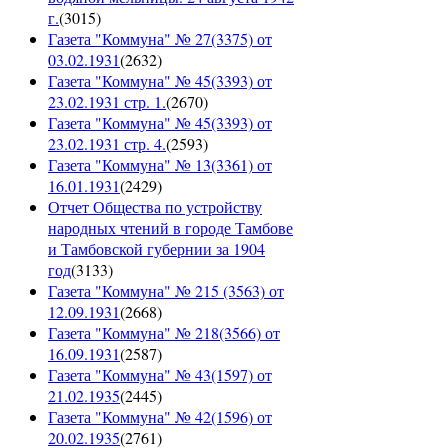
г.
(
3015
)
Газета "Коммуна" № 27(3375) от
03.02.1931
(
2632
)
Газета "Коммуна" № 45(3393) от
23.02.1931 стр. 1.
(
2670
)
Газета "Коммуна" № 45(3393) от
23.02.1931 стр. 4.
(
2593
)
Газета "Коммуна" № 13(3361) от
16.01.1931
(
2429
)
Отчет Общества по устройству
народных чтений в городе Тамбове
и Тамбовской губернии за 1904
год
(
3133
)
Газета "Коммуна" № 215 (3563) от
12.09.1931
(
2668
)
Газета "Коммуна" № 218(3566) от
16.09.1931
(
2587
)
Газета "Коммуна" № 43(1597) от
21.02.1935
(
2445
)
Газета "Коммуна" № 42(1596) от
20.02.1935
(
2761
)