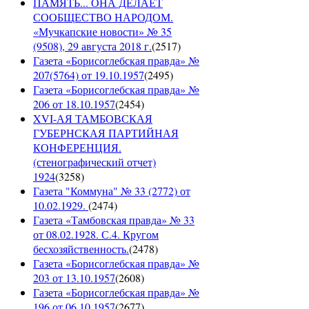
ПАМЯТЬ... ОНА ДЕЛАЕТ
СООБЩЕСТВО НАРОДОМ.
«Мучкапские новости» № 35
(9508), 29 августа 2018 г.
(
2517
)
Газета «Борисоглебская правда» №
207(5764) от 19.10.1957
(
2495
)
Газета «Борисоглебская правда» №
206 от 18.10.1957
(
2454
)
XVI-АЯ ТАМБОВСКАЯ
ГУБЕРНСКАЯ ПАРТИЙНАЯ
КОНФЕРЕНЦИЯ.
(стенографический отчет)
1924
(
3258
)
Газета "Коммуна" № 33 (2772) от
10.02.1929.
(
2474
)
Газета «Тамбовская правда» № 33
от 08.02.1928. С.4. Кругом
бесхозяйственность.
(
2478
)
Газета «Борисоглебская правда» №
203 от 13.10.1957
(
2608
)
Газета «Борисоглебская правда» №
196 от 06.10.1957
(
2677
)