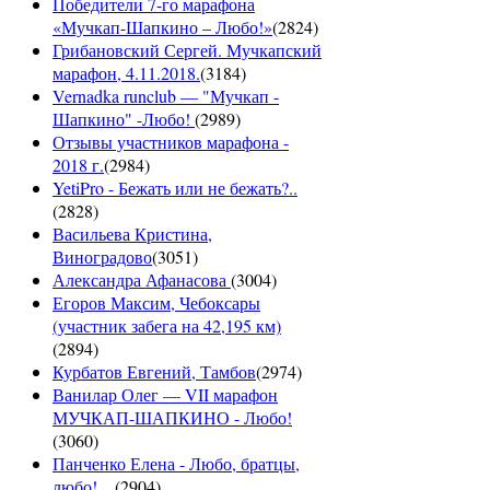
Победители 7-го марафона
«Мучкап-Шапкино – Любо!»
(
2824
)
Грибановский Сергей. Мучкапский
марафон, 4.11.2018.
(
3184
)
Vernadka runclub — "Мучкап -
Шапкино" -Любо!
(
2989
)
Отзывы участников марафона -
2018 г.
(
2984
)
YetiPro - Бежать или не бежать?..
(
2828
)
Васильева Кристина,
Виноградово
(
3051
)
Александра Афанасова
(
3004
)
Егоров Максим, Чебоксары
(участник забега на 42,195 км)
(
2894
)
Курбатов Евгений, Тамбов
(
2974
)
Ванилар Олег — VII марафон
МУЧКАП-ШАПКИНО - Любо!
(
3060
)
Панченко Елена - Любо, братцы,
любо! ...
(
2904
)