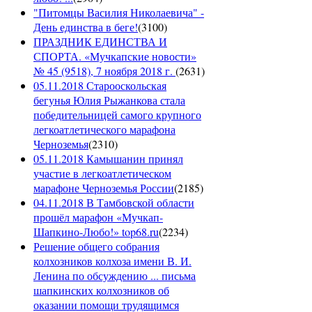
"Питомцы Василия Николаевича" -
День единства в беге!
(
3100
)
ПРАЗДНИК ЕДИНСТВА И
СПОРТА. «Мучкапские новости»
№ 45 (9518), 7 ноября 2018 г.
(
2631
)
05.11.2018 Старооскольская
бегунья Юлия Рыжанкова стала
победительницей самого крупного
легкоатлетического марафона
Черноземья
(
2310
)
05.11.2018 Камышанин принял
участие в легкоатлетическом
марафоне Черноземья России
(
2185
)
04.11.2018 В Тамбовской области
прошёл марафон «Мучкап-
Шапкино-Любо!» top68.ru
(
2234
)
Решение общего собрания
колхозников колхоза имени В. И.
Ленина по обсуждению ... письма
шапкинских колхозников об
оказании помощи трудящимся