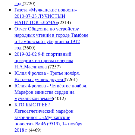
год.
(
2720
)
Газета «Мучкапские новости»
2010-07-23 ЛУЧИСТЫЙ
НАПИТОК «ЛУЧА»
(
2314
)
Отчет Общества по устройству
народных чтений в городе Тамбове
и Тамбовской губернии за 1912
год.
(
3600
)
2019-02-02 9-й спортивный
праздник на призы генерала
Н.А.Масликова
(
7257
)
Юлия Фролова - Третье ноября.
Встреча лучших друзей!
(
7261
)
Юлия Фролова - Четвёртое ноября.
Марафон единства сердец на
мучкапской земле!
(
4012
)
КТО БЫСТРЕЕ?
Легкоатлетический марафон
закончился... «Мучкапские
новости» № 46 (9519), 14 ноября
2018 г.
(
4469
)