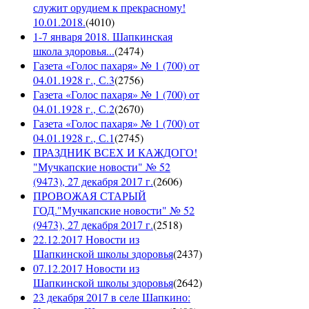
служит орудием к прекрасному!
10.01.2018.
(
4010
)
1-7 января 2018. Шапкинская
школа здоровья...
(
2474
)
Газета «Голос пахаря» № 1 (700) от
04.01.1928 г., С.3
(
2756
)
Газета «Голос пахаря» № 1 (700) от
04.01.1928 г., С.2
(
2670
)
Газета «Голос пахаря» № 1 (700) от
04.01.1928 г., С.1
(
2745
)
ПРАЗДНИК ВСЕХ И КАЖДОГО!
"Мучкапские новости" № 52
(9473), 27 декабря 2017 г.
(
2606
)
ПРОВОЖАЯ СТАРЫЙ
ГОД."Мучкапские новости" № 52
(9473), 27 декабря 2017 г.
(
2518
)
22.12.2017 Новости из
Шапкинской школы здоровья
(
2437
)
07.12.2017 Новости из
Шапкинской школы здоровья
(
2642
)
23 декабря 2017 в селе Шапкино: