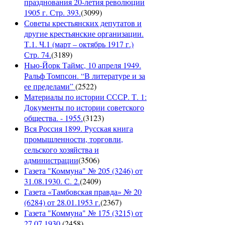
празднования 20-летия революции
1905 г. Стр. 393.
(
3099
)
Советы крестьянских депутатов и
другие крестьянские организации.
Т.1. Ч.1 (март – октябрь 1917 г.)
Стр. 74.
(
3189
)
Нью-Йорк Таймс, 10 апреля 1949.
Ральф Томпсон. “В литературе и за
ее пределами”
(
2522
)
Материалы по истории СССР. Т. 1:
Документы по истории советского
общества. - 1955.
(
3123
)
Вся Россия 1899. Русская книга
промышленности, торговли,
сельского хозяйства и
администрации
(
3506
)
Газета "Коммуна" № 205 (3246) от
31.08.1930. С. 2.
(
2409
)
Газета «Тамбовская правда» № 20
(6284) от 28.01.1953 г.
(
2367
)
Газета "Коммуна" № 175 (3215) от
27.07.1930.
(
2458
)