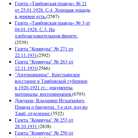
Газета «Тамбовская правда» № 21
от 25.01.1928. С.4. Хорошая лошадь
в деревне есть.
(
2587
)
Газета «Тамбовская правда» № 3 от
04.01.1928. С.3. На
хлебозагоовительном фронте.
(
2539
)
Газета "Коммуна" № 271 от
22.11.1931
(
2592
)
Газета "Коммуна" № 263 от
12.11.1931
(
2566
)
"Антоновщина". Крестьянское
восстание в Тамбовской губернии
в 1920-1921 гг.: документы,
материалы, воспоминания.
(
6793
)
Докукин, Владимир Игнатьевич.
Правда о бандитах. 3-е изд. изд-во
Тамб. отделение.
(
3522
)
Газета "Коммуна" № 253 от
28.10.1931
(
2838
)
Газета "Коммуна" № 250 от