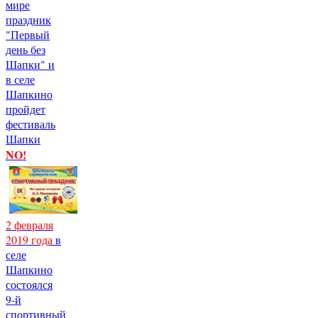
мире
праздник
"Первый
день без
Шапки" и
в селе
Шапкино
пройдет
фестиваль
Шапки
NO!
2 февраля
2019 года
в
селе
Шапкино
состоялся
9-й
спортивный