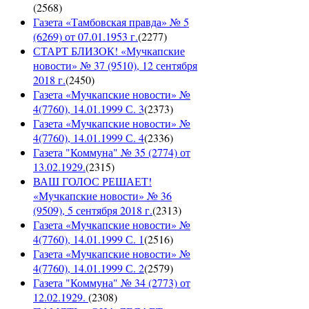
(
2568
)
Газета «Тамбовская правда» № 5
(6269) от 07.01.1953 г.
(
2277
)
СТАРТ БЛИЗОК! «Мучкапские
новости» № 37 (9510), 12 сентября
2018 г.
(
2450
)
Газета «Мучкапские новости» №
4(7760), 14.01.1999 С. 3
(
2373
)
Газета «Мучкапские новости» №
4(7760), 14.01.1999 С. 4
(
2336
)
Газета "Коммуна" № 35 (2774) от
13.02.1929.
(
2315
)
ВАШ ГОЛОС РЕШАЕТ!
«Мучкапские новости» № 36
(9509), 5 сентября 2018 г.
(
2313
)
Газета «Мучкапские новости» №
4(7760), 14.01.1999 С. 1
(
2516
)
Газета «Мучкапские новости» №
4(7760), 14.01.1999 С. 2
(
2579
)
Газета "Коммуна" № 34 (2773) от
12.02.1929.
(
2308
)