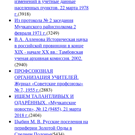
изменений в учетные данные
населенных пунктов. 22 марта 1978
г.
(
3918
)
Из протокола № 2 заседания
Мучкапского райисполкома 2
февраля 1971 г.
(
3249
)
В.А. Алленова Историческая наука
в российской провинции в конце
XIX - начале XX вв.: Тамбовская
ученая архивная комиссия. 2002.
(
2940
)
ПРОФСОЮЗНАЯ
ОРГАНИЗАЦИЯ УЧИТЕЛЕЙ.
Журнал «Советские профсоюзы»
№ 7, 1955 г.
(
2883
)
ИЩЕМ ТАЛАНТЛИВЫХ И
ОДАРЁННЫХ. «Мучкапские
новости», № 12 (9485), 21 марта
2018 г.
(
2404
)
Цыбин М. В. Русские поселения на
периферии Золотой Орды в
Среднем Подонье
(
5434
)