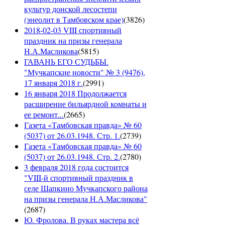
культур донской лесостепи
(энеолит в Тамбовском крае)
(
3826
)
2018-02-03 VIII спортивный
праздник на призы генерала
Н.А.Масликова
(
5815
)
ГАВАНЬ ЕГО СУДЬБЫ.
"Мучкапские новости" № 3 (9476),
17 января 2018 г.
(
2991
)
16 января 2018 Продолжается
расширение бильярдной комнаты и
ее ремонт...
(
2665
)
Газета «Тамбовская правда» № 60
(5037) от 26.03.1948. Стр. 1.
(
2739
)
Газета «Тамбовская правда» № 60
(5037) от 26.03.1948. Стр. 2.
(
2780
)
3 февраля 2018 года состоится
"VIII-й спортивный праздник в
селе Шапкино Мучкапского района
на призы генерала Н.А.Масликова"
(
2687
)
Ю. Фролова. В руках мастера всё