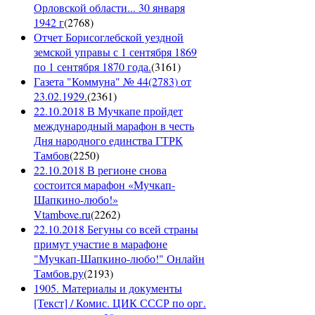
Орловской области... 30 января
1942 г
(
2768
)
Отчет Борисоглебской уездной
земской управы с 1 сентября 1869
по 1 сентября 1870 года.
(
3161
)
Газета "Коммуна" № 44(2783) от
23.02.1929.
(
2361
)
22.10.2018 В Мучкапе пройдет
международный марафон в честь
Дня народного единства ГТРК
Тамбов
(
2250
)
22.10.2018 В регионе снова
состоится марафон «Мучкап-
Шапкино-любо!»
Vtambove.ru
(
2262
)
22.10.2018 Бегуны со всей страны
примут участие в марафоне
"Мучкап-Шапкино-любо!" Онлайн
Тамбов.ру
(
2193
)
1905. Материалы и документы
[Текст] / Комис. ЦИК СССР по орг.