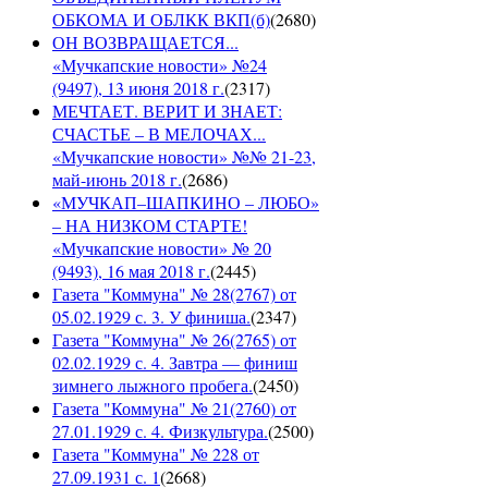
ОБКОМА И ОБЛКК ВКП(б)
(
2680
)
ОН ВОЗВРАЩАЕТСЯ...
«Мучкапские новости» №24
(9497), 13 июня 2018 г.
(
2317
)
МЕЧТАЕТ. ВЕРИТ И ЗНАЕТ:
СЧАСТЬЕ – В МЕЛОЧАХ...
«Мучкапские новости» №№ 21-23,
май-июнь 2018 г.
(
2686
)
«МУЧКАП–ШАПКИНО – ЛЮБО»
– НА НИЗКОМ СТАРТЕ!
«Мучкапские новости» № 20
(9493), 16 мая 2018 г.
(
2445
)
Газета "Коммуна" № 28(2767) от
05.02.1929 с. 3. У финиша.
(
2347
)
Газета "Коммуна" № 26(2765) от
02.02.1929 с. 4. Завтра — финиш
зимнего лыжного пробега.
(
2450
)
Газета "Коммуна" № 21(2760) от
27.01.1929 с. 4. Физкультура.
(
2500
)
Газета "Коммуна" № 228 от
27.09.1931 с. 1
(
2668
)