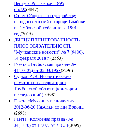
Выпуск 39. Тамбов. 1895
стр.90
(
3847
)
Отчет Общества по устройству
народных чтений в городе Тамбове
и Тамбовской губернии за 1901
год
(
3015
)
ДИСЦИПЛИНИРОВАННОСТЬ
ПЛЮС ОБЯЗАТЕЛЬНОСТЬ.
"Мучкапские новости" № 7 (9480),
14 февраля 2018 г.
(
2553
)
Газета «Тамбовская правда» №
44(10122) от 02.03.1958
(
3296
)
Сурков А.В. Неолитические
памятники на территории
Тамбовской области (к истории
исследований)
(
4598
)
Газета «Мучкапские новости»
2012-06-20 Находки со дна Вороны
(
2698
)
Газета «Колхозная правда» №
34(1870) от 17.07.1947, С. 1
(
3095
)