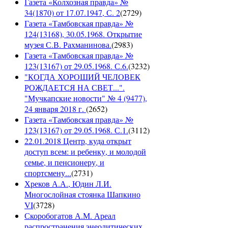
Газета «Колхозная правда» №
34(1870) от 17.07.1947, С. 2
(
2729
)
Газета «Тамбовская правда» №
124(13168), 30.05.1968. Открытие
музея С.В. Рахманинова.
(
2983
)
Газета «Тамбовская правда» №
123(13167) от 29.05.1968. С.6.
(
3232
)
"КОГДА ХОРОШИЙ ЧЕЛОВЕК
РОЖДАЕТСЯ НА СВЕТ...".
"Мучкапские новости" № 4 (9477),
24 января 2018 г.
(
2652
)
Газета «Тамбовская правда» №
123(13167) от 29.05.1968. С.1.
(
3112
)
22.01.2018 Центр, куда открыт
доступ всем: и ребенку, и молодой
семье, и пенсионеру, и
спортсмену...
(
2731
)
Хреков А.А., Юдин Л.И.
Многослойная стоянка Шапкино
VI
(
3728
)
Скоробогатов А.М. Ареал
распространения энеолитических