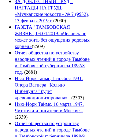
ЗА ДОБЛЕСТНЫЙ ТРУД –
НАГРАДЫ НА ГРУДЬ.
«Мучкапские новости» № 7 (9532),
13 февраля 2019 г.
(
2030
)
ГАЗЕТА "ТАМБОВСКАЯ
ЖИЗНЬ", 03.04.2019. «Человек не
может жить без ощущения родовых
корней»
(
2509
)
Отчет общества по устройству
народных чтений в городе Тамбове
и Тамбовской губернии за 1897/8
год.
(
2681
)
Нью-Йорк таймс, 1 ноября 1931.
Опера Вагнера “Кольцо
Нибелунга” будет
«революционизирована»...
(
2303
)
Нью-Йорк Таймс, 16 марта 1947.
Читатели и писатели в Москве...
(
2339
)
Отчет общества по устройству
народных чтений в городе Тамбове
и Тамбовской губернии за 1898/9