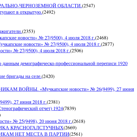
О ЦЕНТРАЛЬНО-ЧЕРНОЗЕМНОЙ ОБЛАСТИ.
(
2547
)
ступают в открытую.
(
2492
)
оджигатели.
(
2353
)
е новости» № 27(9500), 4 июля 2018 г.
(
2468
)
кие новости» № 27(9500), 4 июля 2018 г.
(
2877
)
» № 27(9500), 4 июля 2018 г.
(
2506
)
по данным демографическо-профессиональной переписи 1920
кие бригады на селе.
(
2420
)
 ВОЙНЫ. «Мучкапские новости» № 26(9499), 27 июня
9), 27 июня 2018 г.
(
2381
)
Стенографический отчет) 1924
(
7839
)
)
» № 25(9498), 20 июня 2018 г.
(
2618
)
СПУБЛИКА КРАСНОГАЛСТУЧНЫХ
(
2669
)
РУШНИКАМ НЕТ МЕСТА В ПАРТИИ
(
2561
)