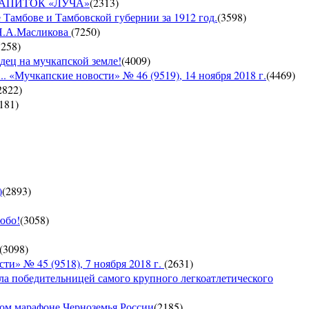
Й НАПИТОК «ЛУЧА»
(
2313
)
 Тамбове и Тамбовской губернии за 1912 год.
(
3598
)
 Н.А.Масликова
(
7250
)
7258
)
дец на мучкапской земле!
(
4009
)
 «Мучкапские новости» № 46 (9519), 14 ноября 2018 г.
(
4469
)
2822
)
181
)
)
(
2893
)
юбо!
(
3058
)
(
3098
)
 № 45 (9518), 7 ноября 2018 г.
(
2631
)
ла победительницей самого крупного легкоатлетического
ком марафоне Черноземья России
(
2185
)