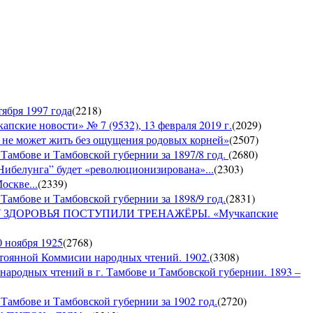
ября 1997 года
(
2218
)
е новости» № 7 (9532), 13 февраля 2019 г.
(
2029
)
е может жить без ощущения родовых корней»
(
2507
)
 Тамбове и Тамбовской губернии за 1897/8 год.
(
2680
)
Нибелунга” будет «революционизирована»...
(
2303
)
оскве...
(
2339
)
Тамбове и Тамбовской губернии за 1898/9 год.
(
2831
)
ДОРОВЬЯ ПОСТУПИЛИ ТРЕНАЖЁРЫ. «Мучкапские
0 ноября 1925
(
2768
)
янной Коммисии народных чтений. 1902.
(
3308
)
 народных чтений в г. Тамбове и Тамбовской губернии. 1893 –
Тамбове и Тамбовской губернии за 1902 год.
(
2720
)