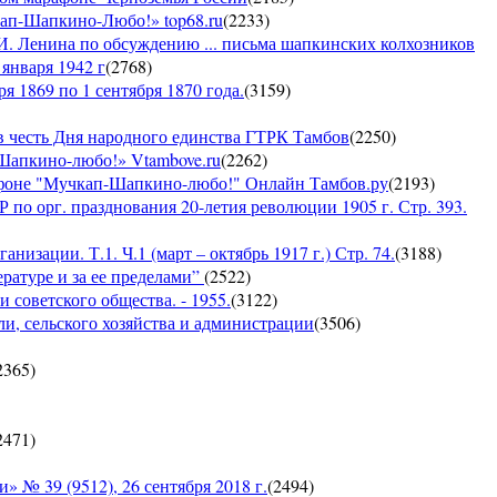
кап-Шапкино-Любо!» top68.ru
(
2233
)
И. Ленина по обсуждению ... письма шапкинских колхозников
января 1942 г
(
2768
)
я 1869 по 1 сентября 1870 года.
(
3159
)
 честь Дня народного единства ГТРК Тамбов
(
2250
)
-Шапкино-любо!» Vtambove.ru
(
2262
)
рафоне "Мучкап-Шапкино-любо!" Онлайн Тамбов.ру
(
2193
)
по орг. празднования 20-летия революции 1905 г. Стр. 393.
низации. Т.1. Ч.1 (март – октябрь 1917 г.) Стр. 74.
(
3188
)
ратуре и за ее пределами”
(
2522
)
 советского общества. - 1955.
(
3122
)
ли, сельского хозяйства и администрации
(
3506
)
2365
)
2471
)
 39 (9512), 26 сентября 2018 г.
(
2494
)