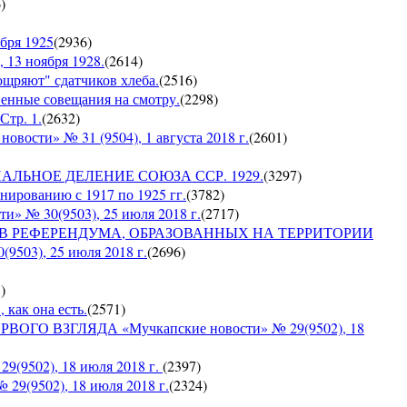
6
)
бря 1925
(
2936
)
 13 ноября 1928.
(
2614
)
оощряют" сдатчиков хлеба.
(
2516
)
венные совещания на смотру.
(
2298
)
Стр. 1.
(
2632
)
сти» № 31 (9504), 1 августа 2018 г.
(
2601
)
ИАЛЬНОЕ ДЕЛЕНИЕ СОЮЗА ССР. 1929.
(
3297
)
ированию с 1917 по 1925 гг.
(
3782
)
№ 30(9503), 25 июля 2018 г.
(
2717
)
ОВ РЕФЕРЕНДУМА, ОБРАЗОВАННЫХ НА ТЕРРИТОРИИ
03), 25 июля 2018 г.
(
2696
)
5
)
 как она есть.
(
2571
)
ГО ВЗГЛЯДА «Мучкапские новости» № 29(9502), 18
9502), 18 июля 2018 г.
(
2397
)
9(9502), 18 июля 2018 г.
(
2324
)