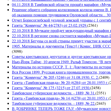
04.11.2018 В Тамбовской области прошёл марафон «Муч
Решение общего собрания колхозников колхоза имени В. 
об оказании помощи трудящимся Орловской области... 30 
Отчет Борисоглебской уездной земской управы с 1 сентябр
Газета "Коммуна" № 44(2783) от 23.02.1929.
(
2361
)
22.10.2018 В Мучкапе пройдет международный марафон в
22.10.2018 В регионе снова состоится марафон «Мучкап
22.10.2018 Бегуны со всей страны примут участие в ма
1905. Материалы и документы [Текст] / Комис. ЦИК СССР 
(
3098
)
Советы крестьянских депутатов и другие крестьянские орга
Нью-Йорк Таймс, 10 апреля 1949. Ральф Томпсон. “В лите
Материалы по истории СССР. Т. 1: Документы по истории
Вся Россия 1899. Русская книга промышленности, торгов
Газета "Коммуна" № 205 (3246) от 31.08.1930. С. 2.
(
2409
)
Газета «Тамбовская правда» № 20 (6284) от 28.01.1953 г.
(
Газета "Коммуна" № 175 (3215) от 27.07.1930.
(
2458
)
Тамбовские губернские ведомости. - 1889, № 31.
(
2351
)
Газета «Тамбовская правда» № 14 (6278) от 20.01.1953 г.
(
Тамбовские губернские ведомости. - 1889, № 22.
(
2443
)
В ДОБРИНКЕ ТЕПЕРЬ ТОЖЕ ГАЗ! «Мучкапские новости» №