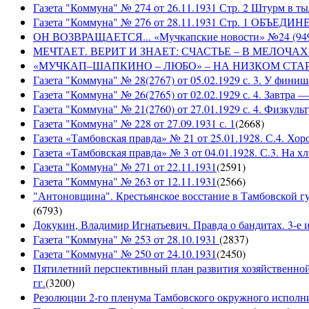
Газета "Коммуна" № 274 от 26.11.1931 Стр. 2 Штурм в т
Газета "Коммуна" № 276 от 28.11.1931 Стр. 1 ОБ
ОН ВОЗВРАЩАЕТСЯ... «Мучкапские новости» №24 (9497)
МЕЧТАЕТ. ВЕРИТ И ЗНАЕТ: СЧАСТЬЕ – В МЕЛОЧАХ... «
«МУЧКАП–ШАПКИНО – ЛЮБО» – НА НИЗКОМ СТАРТЕ! «Му
Газета "Коммуна" № 28(2767) от 05.02.1929 с. 3. У финиш
Газета "Коммуна" № 26(2765) от 02.02.1929 с. 4. Завтра
Газета "Коммуна" № 21(2760) от 27.01.1929 с. 4. Физкульт
Газета "Коммуна" № 228 от 27.09.1931 с. 1
(
2668
)
Газета «Тамбовская правда» № 21 от 25.01.1928. С.4. Хор
Газета «Тамбовская правда» № 3 от 04.01.1928. С.3. На 
Газета "Коммуна" № 271 от 22.11.1931
(
2591
)
Газета "Коммуна" № 263 от 12.11.1931
(
2566
)
"Антоновщина". Крестьянское восстание в Тамбовской гу
(
6793
)
Докукин, Владимир Игнатьевич. Правда о бандитах. 3-е из
Газета "Коммуна" № 253 от 28.10.1931
(
2837
)
Газета "Коммуна" № 250 от 24.10.1931
(
2450
)
Пятилетний перспективный план развития хозяйственной 
гг.
(
3200
)
Резолюции 2-го пленума Тамбовского окружного исполнит