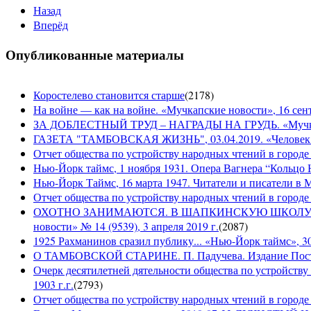
Назад
Вперёд
Опубликованные материалы
Коростелево становится старше
(
2178
)
На войне — как на войне. «Мучкапские новости», 16 сент
ЗА ДОБЛЕСТНЫЙ ТРУД – НАГРАДЫ НА ГРУДЬ. «Мучкапски
ГАЗЕТА "ТАМБОВСКАЯ ЖИЗНЬ", 03.04.2019. «Человек н
Отчет общества по устройству народных чтений в городе
Нью-Йорк таймс, 1 ноября 1931. Опера Вагнера “Кольцо 
Нью-Йорк Таймс, 16 марта 1947. Читатели и писатели в М
Отчет общества по устройству народных чтений в городе 
ОХОТНО ЗАНИМАЮТСЯ. В ШАПКИНСКУЮ ШКОЛУ З
новости» № 14 (9539), 3 апреля 2019 г.
(
2087
)
1925 Рахманинов сразил публику... «Нью-Йорк таймс», 3
О ТАМБОВСКОЙ СТАРИНЕ. П. Падучева. Издание Посто
Очерк десятилетней дятельности общества по устройству
1903 г.г.
(
2793
)
Отчет общества по устройству народных чтений в городе 