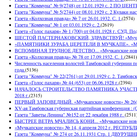
Газета "Коммуна" № 9(2748) от 12.01.1929 с. 2 П
Газета "Коммуна" № 5(2744) от 08.01.1929 с. 2 Кулаки на
Газета «Колхозная правда» № 7 от 26.01.1932. С. 1.
(
2574
)
Газета "Коммуна" № 1 от 03.01.1929 с. 2.
(
2619
)
Газета «Голос пахаря» № 1 (700) от 04.01.1928 г. СУД. П
ШЕСТОЙ ПАСТЕРНАКОВСКИЙ, ЗДРАВСТВУЙ! «Мучкапски
«ПАМЯТНИКИ ЗУРАБА ЦЕРЕТЕЛИ В МУЧКАПЕ». «Мучкапс
ВСПОМИНАЯ ТРУДНОЕ ДЕТСТВО... «Мучкапские новости
Газета «Колхозная правда» № 78 от 17.09.1932. С. 1.
(
2841
)
Численность населения волостей Тамбовской губернии 
года.
(
5136
)
Газета "Коммуна" № 22(2761) от 29.01.1929 с. 2. Тамбовс
Газета «Голос пахаря» № 44 (653) от 06.06.1928 г.
(
2394
)
НАЧАЛОСЬ СТРОИТЕЛЬСТВО ПАМЯТНИКА УЧАСТНИКАМ
2018 г.
(
2315
)
ПЕРВЫЙ ЗАПОВЕДНЫЙ. «Мучкапские новости» № 26(949
XV-ая Тамбовская губернская партийная конференция : (
Газета "Заветы Ленина" №152 от 22 декабря 1988 г.
(
2511
БЫСТРЕЕ ВЕТРА МЧАЛИСЬ КОНИ... «Мучкапские новости
«Мучкапские новости» № 14, 4 апреля 2012 г. РЕ
Газета "Коммуна" № 274 от 26.11.1931 Стр. 1 ДВУ