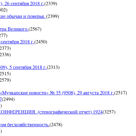
26 сентября 2018 г.
(
2339
)
302
)
кие обычаи и поверья.
(
2399
)
тра Великого.
(
2567
)
277
)
ентября 2018 г.
(
2450
)
2373
)
2336
)
, 5 сентября 2018 г.
(
2313
)
2515
)
2579
)
пские новости» № 35 (9508), 29 августа 2018 г.
(
2517
)
7
(
2494
)
4
)
ЕРЕНЦИЯ. (стенографический отчет) 1924
(
3257
)
гом бесхозяйственность.
(
2478
)
8
)