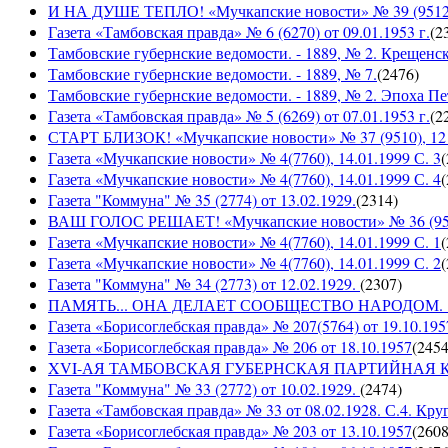
И НА ДУШЕ ТЕПЛО! «Мучкапские новости» № 39 (9512), 
Газета «Тамбовская правда» № 6 (6270) от 09.01.1953 г.
(
2
Тамбовские губернские ведомости. - 1889, № 2. Крещенс
Тамбовские губернские ведомости. - 1889, № 7.
(
2476
)
Тамбовские губернские ведомости. - 1889, № 2. Эпоха Пе
Газета «Тамбовская правда» № 5 (6269) от 07.01.1953 г.
(
2
СТАРТ БЛИЗОК! «Мучкапские новости» № 37 (9510), 12 с
Газета «Мучкапские новости» № 4(7760), 14.01.1999 С. 3
(
Газета «Мучкапские новости» № 4(7760), 14.01.1999 С. 4
(
Газета "Коммуна" № 35 (2774) от 13.02.1929.
(
2314
)
ВАШ ГОЛОС РЕШАЕТ! «Мучкапские новости» № 36 (9509)
Газета «Мучкапские новости» № 4(7760), 14.01.1999 С. 1
(
Газета «Мучкапские новости» № 4(7760), 14.01.1999 С. 2
(
Газета "Коммуна" № 34 (2773) от 12.02.1929.
(
2307
)
ПАМЯТЬ... ОНА ДЕЛАЕТ СООБЩЕСТВО НАРОДОМ. «Мучка
Газета «Борисоглебская правда» № 207(5764) от 19.10.195
Газета «Борисоглебская правда» № 206 от 18.10.1957
(
245
XVI-АЯ ТАМБОВСКАЯ ГУБЕРНСКАЯ ПАРТИЙНАЯ КОНФ
Газета "Коммуна" № 33 (2772) от 10.02.1929.
(
2474
)
Газета «Тамбовская правда» № 33 от 08.02.1928. С.4. Кру
Газета «Борисоглебская правда» № 203 от 13.10.1957
(
260