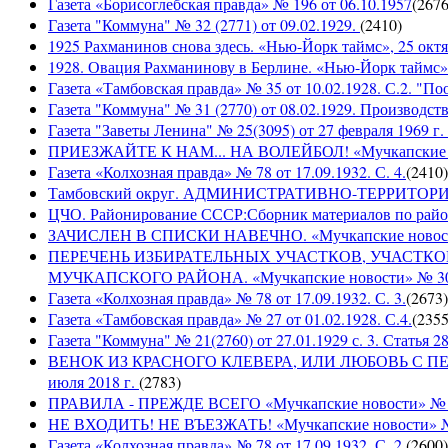
Газета «Борисоглебская правда» № 196 от 06.10.1957
(
267
Газета "Коммуна" № 32 (2771) от 09.02.1929.
(
2410
)
1925 Рахманинов снова здесь. «Нью-Йорк таймс», 25 октя
1928. Овация Рахманинову в Берлине. «Нью-Йорк таймс»,
Газета «Тамбовская правда» № 35 от 10.02.1928. С.2. "П
Газета "Коммуна" № 31 (2770) от 08.02.1929. Производст
Газета "Заветы Ленина" № 25(3095) от 27 февраля 1969 г. 
ПРИЕЗЖАЙТЕ К НАМ... НА ВОЛЕЙБОЛ! «Мучкапские ново
Газета «Колхозная правда» № 78 от 17.09.1932. С. 4.
(
2410
)
Тамбовский округ. АДМИНИСТРАТИВНО-ТЕРРИТОР
ЦЧО. Районирование СССР:Сборник материалов по район
ЗАЧИСЛЕН В СПИСКИ НАВЕЧНО. «Мучкапские новости» 
ПЕРЕЧЕНЬ ИЗБИРАТЕЛЬНЫХ УЧАСТКОВ, УЧАСТК
МУЧКАПСКОГО РАЙОНА. «Мучкапские новости» № 30(95
Газета «Колхозная правда» № 78 от 17.09.1932. С. 3.
(
2673
)
Газета «Тамбовская правда» № 27 от 01.02.1928. С.4.
(
235
Газета "Коммуна" № 21(2760) от 27.01.1929 с. 3. Статья 28,
ВЕНОК ИЗ КРАСНОГО КЛЕВЕРА, ИЛИ ЛЮБОВЬ С ПЕРВО
июля 2018 г.
(
2783
)
ПРАВИЛА - ПРЕЖДЕ ВСЕГО «Мучкапские новости» № 29(
НЕ ВХОДИТЬ! НЕ ВЪЕЗЖАТЬ! «Мучкапские новости» № 2
Газета «Колхозная правда» № 78 от 17.09.1932. С. 2.
(
2600
)