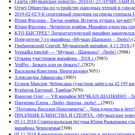
Газета «Мучкапские новости» 2010-07-23 ЛУЧИСТЫ
Отчет Общества по устройству народных чтений в городе
2019-02-02 9-й спортивный праздник на призы генерала
Юлия Фролова - Третье ноября. Встреча лучших друзей!
(
Юлия Фролова - Четвёртое ноября. Марафон единства сер
КТО БЫСТРЕЕ? Легкоатлетический марафон закончился...
Победители 7-го марафона «Мучкап-Шапкино – Любо!»
(
Грибановский Сергей. Мучкапский марафон, 4.11.2018.
(
3
Vernadka runclub — "Мучкап - Шапкино" -Любо!
(
2988
)
Отзывы участников марафона - 2018 г.
(
2983
)
YetiPro - Бежать или не бежать?..
(
2825
)
Васильева Кристина, Виноградово
(
3051
)
Александра Афанасова
(
3003
)
Егоров Максим, Чебоксары (участник забега на 42,195 км
Курбатов Евгений, Тамбов
(
2970
)
Ванилар Олег — VII марафон МУЧКАП-ШАПКИНО - Л
Панченко Елена - Любо, братцы, любо! ...
(
2902
)
"Питомцы Василия Николаевича" - День единства в беге!
ПРАЗДНИК ЕДИНСТВА И СПОРТА. «Мучкапские новости»
05.11.2018 Старооскольская бегунья Юлия Рыжанкова ста
марафона Черноземья
(
2308
)
05.11.2018 Камышанин принял участие в легкоатлетичес