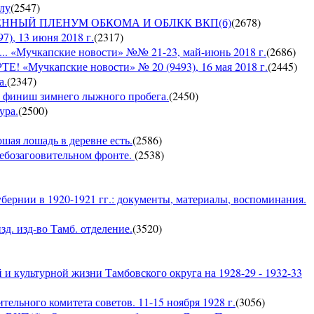
ылу
(
2547
)
ЪЕДИНЕННЫЙ ПЛЕНУМ ОБКОМА И ОБЛКК ВКП(б)
(
2678
)
, 13 июня 2018 г.
(
2317
)
Мучкапские новости» №№ 21-23, май-июнь 2018 г.
(
2686
)
чкапские новости» № 20 (9493), 16 мая 2018 г.
(
2445
)
а.
(
2347
)
 — финиш зимнего лыжного пробега.
(
2450
)
ура.
(
2500
)
ошая лошадь в деревне есть.
(
2586
)
хлебозагоовительном фронте.
(
2538
)
бернии в 1920-1921 гг.: документы, материалы, воспоминания.
д. изд-во Тамб. отделение.
(
3520
)
и культурной жизни Тамбовского округа на 1928-29 - 1932-33
ельного комитета советов. 11-15 ноября 1928 г.
(
3056
)