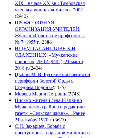
XIX - начале XX вв.: Тамбовская
ученая архивная комиссия. 2002.
(
2940
)
ПРОФСОЮЗНАЯ
ОРГАНИЗАЦИЯ УЧИТЕЛЕЙ.
Журнал «Советские профсоюзы»
№ 7, 1955 г.
(
2886
)
ИЩЕМ ТАЛАНТЛИВЫХ И
ОДАРЁННЫХ. «Мучкапские
новости», № 12 (9485), 21 марта
2018 г.
(
2404
)
Цыбин М. В. Русские поселения на
периферии Золотой Орды в
Среднем Подонье
(
5435
)
Морева Мария Петровна
(
3748
)
Письмо жителей села Шапкино
Мучкапского района в редакцию
газеты «Сельская жизнь»... Ранее
21 декабря 1970 г.
(
3677
)
С.Н. Захарцев. Борьба с
преступностью органов милиции и