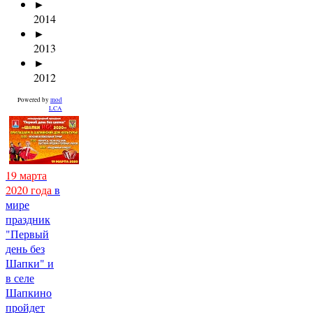
►
2014
►
2013
►
2012
Powered by
mod
LCA
19 марта
2020 года
в
мире
праздник
"Первый
день без
Шапки" и
в селе
Шапкино
пройдет