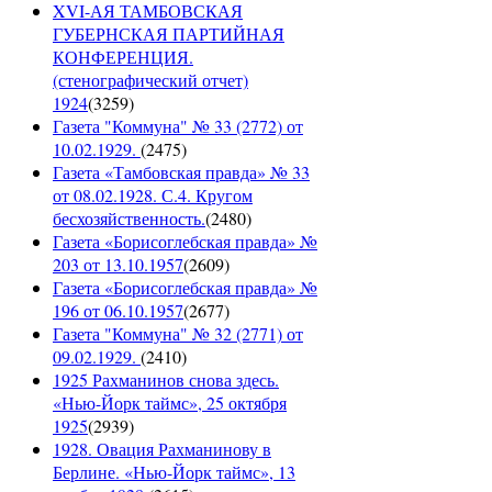
XVI-АЯ ТАМБОВСКАЯ
ГУБЕРНСКАЯ ПАРТИЙНАЯ
КОНФЕРЕНЦИЯ.
(стенографический отчет)
1924
(
3259
)
Газета "Коммуна" № 33 (2772) от
10.02.1929.
(
2475
)
Газета «Тамбовская правда» № 33
от 08.02.1928. С.4. Кругом
бесхозяйственность.
(
2480
)
Газета «Борисоглебская правда» №
203 от 13.10.1957
(
2609
)
Газета «Борисоглебская правда» №
196 от 06.10.1957
(
2677
)
Газета "Коммуна" № 32 (2771) от
09.02.1929.
(
2410
)
1925 Рахманинов снова здесь.
«Нью-Йорк таймс», 25 октября
1925
(
2939
)
1928. Овация Рахманинову в
Берлине. «Нью-Йорк таймс», 13