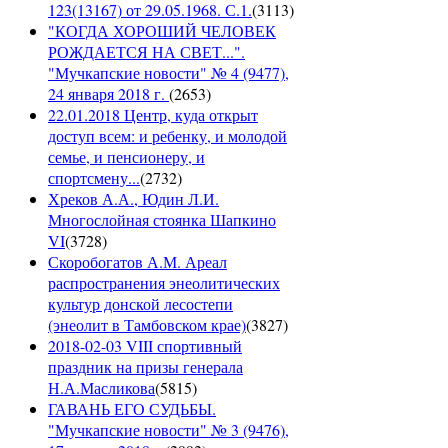
123(13167) от 29.05.1968. С.1.
(
3113
)
"КОГДА ХОРОШИЙ ЧЕЛОВЕК
РОЖДАЕТСЯ НА СВЕТ...".
"Мучкапские новости" № 4 (9477),
24 января 2018 г.
(
2653
)
22.01.2018 Центр, куда открыт
доступ всем: и ребенку, и молодой
семье, и пенсионеру, и
спортсмену...
(
2732
)
Хреков А.А., Юдин Л.И.
Многослойная стоянка Шапкино
VI
(
3728
)
Скоробогатов А.М. Ареал
распространения энеолитических
культур донской лесостепи
(энеолит в Тамбовском крае)
(
3827
)
2018-02-03 VIII спортивный
праздник на призы генерала
Н.А.Масликова
(
5815
)
ГАВАНЬ ЕГО СУДЬБЫ.
"Мучкапские новости" № 3 (9476),