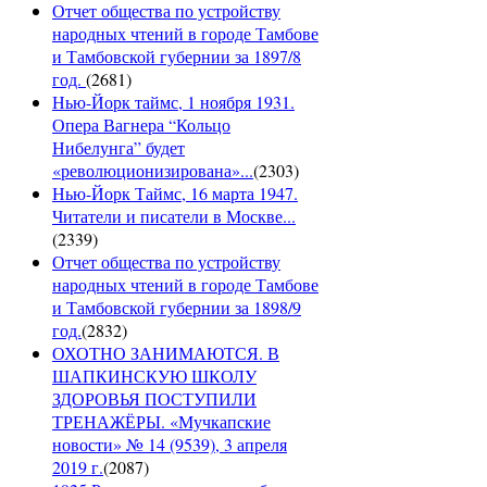
Отчет общества по устройству
народных чтений в городе Тамбове
и Тамбовской губернии за 1897/8
год.
(
2681
)
Нью-Йорк таймс, 1 ноября 1931.
Опера Вагнера “Кольцо
Нибелунга” будет
«революционизирована»...
(
2303
)
Нью-Йорк Таймс, 16 марта 1947.
Читатели и писатели в Москве...
(
2339
)
Отчет общества по устройству
народных чтений в городе Тамбове
и Тамбовской губернии за 1898/9
год.
(
2832
)
ОХОТНО ЗАНИМАЮТСЯ. В
ШАПКИНСКУЮ ШКОЛУ
ЗДОРОВЬЯ ПОСТУПИЛИ
ТРЕНАЖЁРЫ. «Мучкапские
новости» № 14 (9539), 3 апреля
2019 г.
(
2087
)