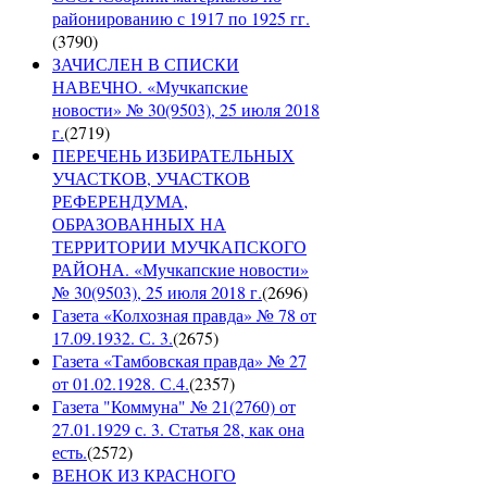
районированию с 1917 по 1925 гг.
(
3790
)
ЗАЧИСЛЕН В СПИСКИ
НАВЕЧНО. «Мучкапские
новости» № 30(9503), 25 июля 2018
г.
(
2719
)
ПЕРЕЧЕНЬ ИЗБИРАТЕЛЬНЫХ
УЧАСТКОВ, УЧАСТКОВ
РЕФЕРЕНДУМА,
ОБРАЗОВАННЫХ НА
ТЕРРИТОРИИ МУЧКАПСКОГО
РАЙОНА. «Мучкапские новости»
№ 30(9503), 25 июля 2018 г.
(
2696
)
Газета «Колхозная правда» № 78 от
17.09.1932. С. 3.
(
2675
)
Газета «Тамбовская правда» № 27
от 01.02.1928. С.4.
(
2357
)
Газета "Коммуна" № 21(2760) от
27.01.1929 с. 3. Статья 28, как она
есть.
(
2572
)
ВЕНОК ИЗ КРАСНОГО