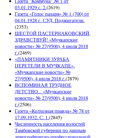
Газета "Коммуна" № 1 от
03.01.1929 с. 2.
(
2619
)
Газета «Голос пахаря» № 1 (700) от
04.01.1928 г. СУД. Поджигатели.
(
2353
)
ШЕСТОЙ ПАСТЕРНАКОВСКИЙ,
ЗДРАВСТВУЙ! «Мучкапские
новости» № 27(9500), 4 июля 2018
г.
(
2469
)
«ПАМЯТНИКИ ЗУРАБА
ЦЕРЕТЕЛИ В МУЧКАПЕ».
«Мучкапские новости» №
27(9500), 4 июля 2018 г.
(
2879
)
ВСПОМИНАЯ ТРУДНОЕ
ДЕТСТВО... «Мучкапские
новости» № 27(9500), 4 июля 2018
г.
(
2506
)
Газета «Колхозная правда» № 78 от
17.09.1932. С. 1.
(
2845
)
Численность населения волостей
Тамбовской губернии по данным
демографическо-профессиональной