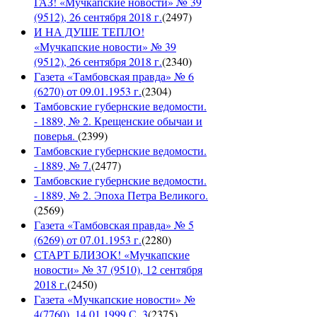
ГАЗ! «Мучкапские новости» № 39
(9512), 26 сентября 2018 г.
(
2497
)
И НА ДУШЕ ТЕПЛО!
«Мучкапские новости» № 39
(9512), 26 сентября 2018 г.
(
2340
)
Газета «Тамбовская правда» № 6
(6270) от 09.01.1953 г.
(
2304
)
Тамбовские губернские ведомости.
- 1889, № 2. Крещенские обычаи и
поверья.
(
2399
)
Тамбовские губернские ведомости.
- 1889, № 7.
(
2477
)
Тамбовские губернские ведомости.
- 1889, № 2. Эпоха Петра Великого.
(
2569
)
Газета «Тамбовская правда» № 5
(6269) от 07.01.1953 г.
(
2280
)
СТАРТ БЛИЗОК! «Мучкапские
новости» № 37 (9510), 12 сентября
2018 г.
(
2450
)
Газета «Мучкапские новости» №
4(7760), 14.01.1999 С. 3
(
2375
)