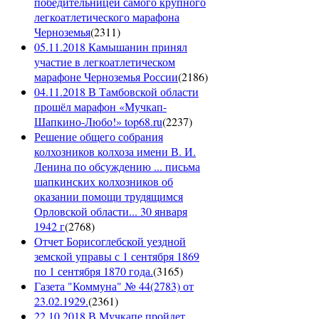
победительницей самого крупного
легкоатлетического марафона
Черноземья
(
2311
)
05.11.2018 Камышанин принял
участие в легкоатлетическом
марафоне Черноземья России
(
2186
)
04.11.2018 В Тамбовской области
прошёл марафон «Мучкап-
Шапкино-Любо!» top68.ru
(
2237
)
Решение общего собрания
колхозников колхоза имени В. И.
Ленина по обсуждению ... письма
шапкинских колхозников об
оказании помощи трудящимся
Орловской области... 30 января
1942 г
(
2768
)
Отчет Борисоглебской уездной
земской управы с 1 сентября 1869
по 1 сентября 1870 года.
(
3165
)
Газета "Коммуна" № 44(2783) от
23.02.1929.
(
2361
)
22.10.2018 В Мучкапе пройдет