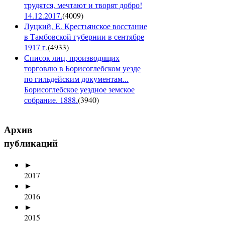
трудятся, мечтают и творят добро!
14.12.2017.
(
4009
)
Луцкий, Е. Крестьянское восстание
в Тамбовской губернии в сентябре
1917 г.
(
4933
)
Список лиц, производящих
торговлю в Борисоглебском уезде
по гильдейским документам...
Борисоглебское уездное земское
собрание. 1888.
(
3940
)
Архив
публикаций
►
2017
►
2016
►
2015