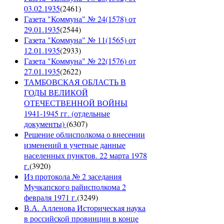
03.02.1935
(
2461
)
Газета "Коммуна" № 24(1578) от
29.01.1935
(
2544
)
Газета "Коммуна" № 11(1565) от
12.01.1935
(
2933
)
Газета "Коммуна" № 22(1576) от
27.01.1935
(
2622
)
ТАМБОВСКАЯ ОБЛАСТЬ В
ГОДЫ ВЕЛИКОЙ
ОТЕЧЕСТВЕННОЙ ВОЙНЫ
1941-1945 гг. (отдельные
документы)
(
6307
)
Решение облисполкома о внесении
изменений в учетные данные
населенных пунктов. 22 марта 1978
г.
(
3920
)
Из протокола № 2 заседания
Мучкапского райисполкома 2
февраля 1971 г.
(
3249
)
В.А. Алленова Историческая наука
в российской провинции в конце