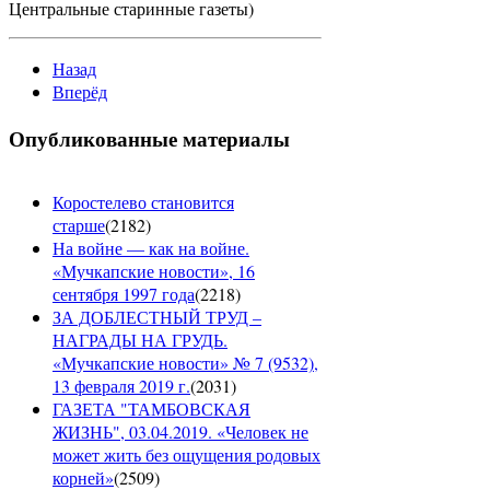
Центральные старинные газеты)
Назад
Вперёд
Опубликованные материалы
Коростелево становится
старше
(
2182
)
На войне — как на войне.
«Мучкапские новости», 16
сентября 1997 года
(
2218
)
ЗА ДОБЛЕСТНЫЙ ТРУД –
НАГРАДЫ НА ГРУДЬ.
«Мучкапские новости» № 7 (9532),
13 февраля 2019 г.
(
2031
)
ГАЗЕТА "ТАМБОВСКАЯ
ЖИЗНЬ", 03.04.2019. «Человек не
может жить без ощущения родовых
корней»
(
2509
)