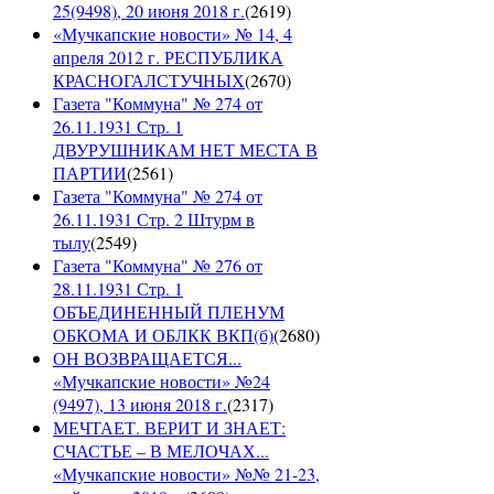
25(9498), 20 июня 2018 г.
(
2619
)
«Мучкапские новости» № 14, 4
апреля 2012 г. РЕСПУБЛИКА
КРАСНОГАЛСТУЧНЫХ
(
2670
)
Газета "Коммуна" № 274 от
26.11.1931 Стр. 1
ДВУРУШНИКАМ НЕТ МЕСТА В
ПАРТИИ
(
2561
)
Газета "Коммуна" № 274 от
26.11.1931 Стр. 2 Штурм в
тылу
(
2549
)
Газета "Коммуна" № 276 от
28.11.1931 Стр. 1
ОБЪЕДИНЕННЫЙ ПЛЕНУМ
ОБКОМА И ОБЛКК ВКП(б)
(
2680
)
ОН ВОЗВРАЩАЕТСЯ...
«Мучкапские новости» №24
(9497), 13 июня 2018 г.
(
2317
)
МЕЧТАЕТ. ВЕРИТ И ЗНАЕТ:
СЧАСТЬЕ – В МЕЛОЧАХ...
«Мучкапские новости» №№ 21-23,