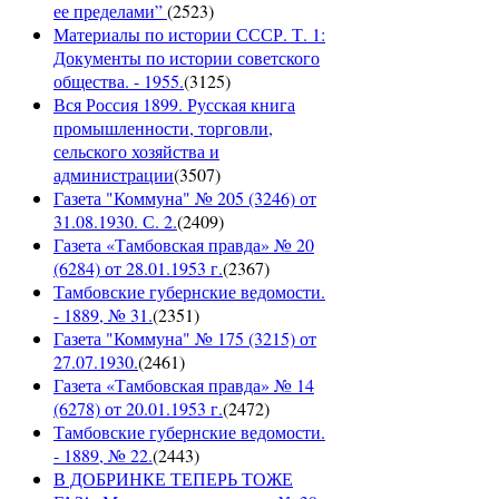
ее пределами”
(
2523
)
Материалы по истории СССР. Т. 1:
Документы по истории советского
общества. - 1955.
(
3125
)
Вся Россия 1899. Русская книга
промышленности, торговли,
сельского хозяйства и
администрации
(
3507
)
Газета "Коммуна" № 205 (3246) от
31.08.1930. С. 2.
(
2409
)
Газета «Тамбовская правда» № 20
(6284) от 28.01.1953 г.
(
2367
)
Тамбовские губернские ведомости.
- 1889, № 31.
(
2351
)
Газета "Коммуна" № 175 (3215) от
27.07.1930.
(
2461
)
Газета «Тамбовская правда» № 14
(6278) от 20.01.1953 г.
(
2472
)
Тамбовские губернские ведомости.
- 1889, № 22.
(
2443
)
В ДОБРИНКЕ ТЕПЕРЬ ТОЖЕ