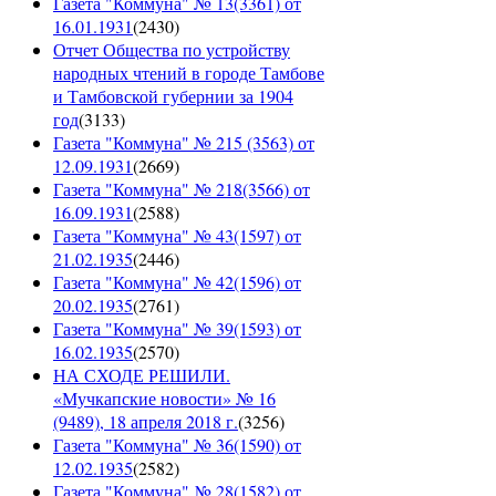
Газета "Коммуна" № 13(3361) от
16.01.1931
(
2430
)
Отчет Общества по устройству
народных чтений в городе Тамбове
и Тамбовской губернии за 1904
год
(
3133
)
Газета "Коммуна" № 215 (3563) от
12.09.1931
(
2669
)
Газета "Коммуна" № 218(3566) от
16.09.1931
(
2588
)
Газета "Коммуна" № 43(1597) от
21.02.1935
(
2446
)
Газета "Коммуна" № 42(1596) от
20.02.1935
(
2761
)
Газета "Коммуна" № 39(1593) от
16.02.1935
(
2570
)
НА СХОДЕ РЕШИЛИ.
«Мучкапские новости» № 16
(9489), 18 апреля 2018 г.
(
3256
)
Газета "Коммуна" № 36(1590) от
12.02.1935
(
2582
)
Газета "Коммуна" № 28(1582) от