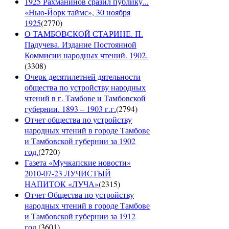
1925 Рахманинов сразил публику...
«Нью-Йорк таймс», 30 ноября
1925
(
2770
)
О ТАМБОВСКОЙ СТАРИНЕ. П.
Падучева. Издание Постоянной
Коммисии народных чтений. 1902.
(
3308
)
Очерк десятилетней дятельности
общества по устройству народных
чтений в г. Тамбове и Тамбовской
губернии. 1893 – 1903 г.г.
(
2794
)
Отчет общества по устройству
народных чтений в городе Тамбове
и Тамбовской губернии за 1902
год.
(
2720
)
Газета «Мучкапские новости»
2010-07-23 ЛУЧИСТЫЙ
НАПИТОК «ЛУЧА»
(
2315
)
Отчет Общества по устройству
народных чтений в городе Тамбове
и Тамбовской губернии за 1912
год.
(
3601
)