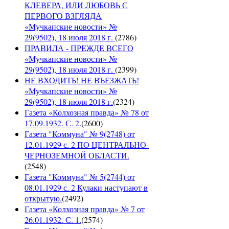
КЛЕВЕРА, ИЛИ ЛЮБОВЬ С
ПЕРВОГО ВЗГЛЯДА
«Мучкапские новости» №
29(9502), 18 июля 2018 г.
(
2786
)
ПРАВИЛА - ПРЕЖДЕ ВСЕГО
«Мучкапские новости» №
29(9502), 18 июля 2018 г.
(
2399
)
НЕ ВХОДИТЬ! НЕ ВЪЕЗЖАТЬ!
«Мучкапские новости» №
29(9502), 18 июля 2018 г.
(
2324
)
Газета «Колхозная правда» № 78 от
17.09.1932. С. 2.
(
2600
)
Газета "Коммуна" № 9(2748) от
12.01.1929 с. 2 ПО ЦЕНТРАЛЬНО-
ЧЕРНОЗЕМНОЙ ОБЛАСТИ.
(
2548
)
Газета "Коммуна" № 5(2744) от
08.01.1929 с. 2 Кулаки наступают в
открытую.
(
2492
)
Газета «Колхозная правда» № 7 от
26.01.1932. С. 1.
(
2574
)