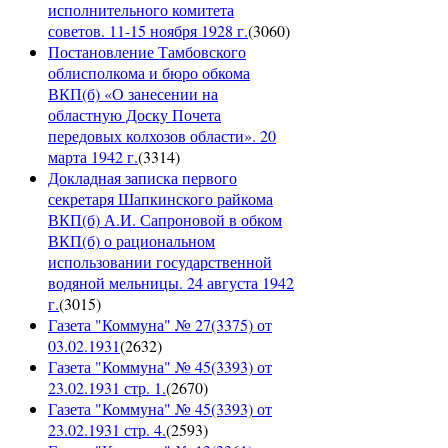
исполнительного комитета
советов. 11-15 ноября 1928 г.
(
3060
)
Постановление Тамбовского
облисполкома и бюро обкома
ВКП(б) «О занесении на
областную Доску Почета
передовых колхозов области». 20
марта 1942 г.
(
3314
)
Докладная записка первого
секретаря Шапкинского райкома
ВКП(б) А.И. Сапроновой в обком
ВКП(б) о рациональном
использовании государственной
водяной мельницы. 24 августа 1942
г.
(
3015
)
Газета "Коммуна" № 27(3375) от
03.02.1931
(
2632
)
Газета "Коммуна" № 45(3393) от
23.02.1931 стр. 1.
(
2670
)
Газета "Коммуна" № 45(3393) от
23.02.1931 стр. 4.
(
2593
)