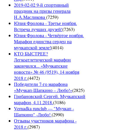
2019-02-02 9-й спортивный
праздник на призы генерала
Н.А.Масликова
(
7259
)
Юлия Фролова - Третье ноября.
Встреча лучших друзей!
(
7263
)
Юлия Фролова - Четвёртое ноября.
Марафон единства сердец на
мучкапской земле!
(
4014
)
КТО БЫСТРЕЕ?
Легкоатлетический марафон
закончился... «Мучкапские
новости» № 46 (9519), 14 ноября
2018 г.
(
4472
)
Победители 7-го марафона
«Мучкап-Шапкино – Любо!»
(
2825
)
Грибановский Сергей. Мучкапский
марафон, 4.11.2018.
(
3186
)
Vernadka runclub — "Мучкап -
Шапкино" -Любо!
(
2990
)
Отзывы участников марафона -
2018 г.
(
2987
)