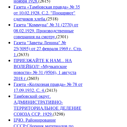
ноября 1928.
(
2615
)
Газета «Тамбовская правда» № 35
от 10.02.1928. С.2. "Поощряют"
сдатчиков хлеба.
(
2518
)
Газета "Коммуна" № 31 (2770) от
08.02.1929. Производственные
совещания на смотру.
(
2301
)
Газета "Заветы Ленина" №
25(3095) от 27 февраля 1969 г. Стр.
1.
(
2633
)
ПРИЕЗЖАЙТЕ К НАМ... НА
ВОЛЕЙБОЛ! «Мучкапские
новости» № 31 (9504), 1 августа
2018 г.
(
2603
)
Газета «Колхозная правда» № 78 от
17.09.1932. С. 4.
(
2413
)
Тамбовский округ.
АДМИНИСТРАТИВНО-
ТЕРРИТОРИАЛЬНОЕ ДЕЛЕНИЕ
СОЮЗА ССР. 1929.
(
3298
)
ЦЧО. Районирование
СССР:Сборник материалов по