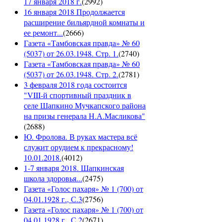
17 января 2018 г.
(
2992
)
16 января 2018 Продолжается
расширение бильярдной комнаты и
ее ремонт...
(
2666
)
Газета «Тамбовская правда» № 60
(5037) от 26.03.1948. Стр. 1.
(
2740
)
Газета «Тамбовская правда» № 60
(5037) от 26.03.1948. Стр. 2.
(
2781
)
3 февраля 2018 года состоится
"VIII-й спортивный праздник в
селе Шапкино Мучкапского района
на призы генерала Н.А.Масликова"
(
2688
)
Ю. Фролова. В руках мастера всё
служит орудием к прекрасному!
10.01.2018.
(
4012
)
1-7 января 2018. Шапкинская
школа здоровья...
(
2475
)
Газета «Голос пахаря» № 1 (700) от
04.01.1928 г., С.3
(
2756
)
Газета «Голос пахаря» № 1 (700) от
04.01.1928 г., С.2
(
2671
)