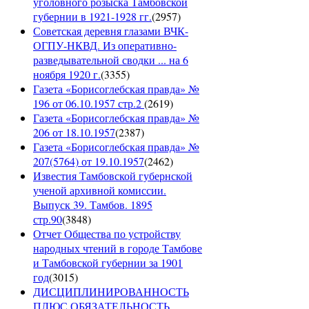
уголовного розыска Тамбовской
губернии в 1921-1928 гг.
(
2957
)
Советская деревня глазами ВЧК-
ОГПУ-НКВД. Из оперативно-
разведывательной сводки ... на 6
ноября 1920 г.
(
3355
)
Газета «Борисоглебская правда» №
196 от 06.10.1957 стр.2
(
2619
)
Газета «Борисоглебская правда» №
206 от 18.10.1957
(
2387
)
Газета «Борисоглебская правда» №
207(5764) от 19.10.1957
(
2462
)
Известия Тамбовской губернской
ученой архивной комиссии.
Выпуск 39. Тамбов. 1895
стр.90
(
3848
)
Отчет Общества по устройству
народных чтений в городе Тамбове
и Тамбовской губернии за 1901
год
(
3015
)
ДИСЦИПЛИНИРОВАННОСТЬ
ПЛЮС ОБЯЗАТЕЛЬНОСТЬ.