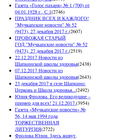
Газета «Голос пахаря» № 1 (700) от
04.01.1928 г., С.1
(
2746
)
ПРАЗДНИК ВСЕХ И КАЖДОГО!
"Мучкапские новости" № 52
(9473), 27 декабря 2017 г.
(
2607
)
ПРОВОЖАЯ СТАРЫЙ
ГОД."Мучкапские новости" № 52
(9473), 27 декабря 2017 г.
(
2519
)
22.12.2017 Новости из
Шапкинской школы здоровья
(
2438
)
07.12.2017 Новости из
Шапкинской школы здоровья
(
2643
)
23 декабря 2017 в селе Шапкино:
Церковь и Школа здоровья...
(
2492
)
Юлия Фролова. Его великодушие –
пример для всех! 21.12.2017.
(
3954
)
Газета «Мучкапские новости» №
56, 14 мая 1994 года
ТОРЖЕСТВЕННАЯ
ЛИТУРГИЯ
(
2722
)
Фролова Юлия. Здесь живут,