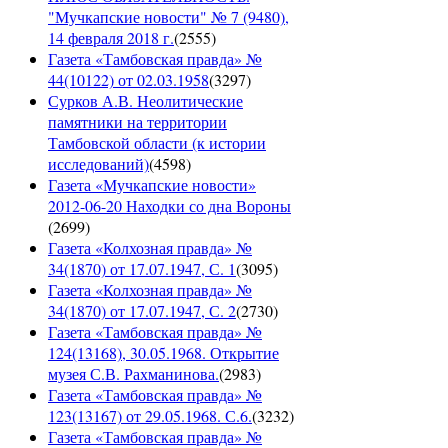
"Мучкапские новости" № 7 (9480),
14 февраля 2018 г.
(
2555
)
Газета «Тамбовская правда» №
44(10122) от 02.03.1958
(
3297
)
Сурков А.В. Неолитические
памятники на территории
Тамбовской области (к истории
исследований)
(
4598
)
Газета «Мучкапские новости»
2012-06-20 Находки со дна Вороны
(
2699
)
Газета «Колхозная правда» №
34(1870) от 17.07.1947, С. 1
(
3095
)
Газета «Колхозная правда» №
34(1870) от 17.07.1947, С. 2
(
2730
)
Газета «Тамбовская правда» №
124(13168), 30.05.1968. Открытие
музея С.В. Рахманинова.
(
2983
)
Газета «Тамбовская правда» №
123(13167) от 29.05.1968. С.6.
(
3232
)
Газета «Тамбовская правда» №