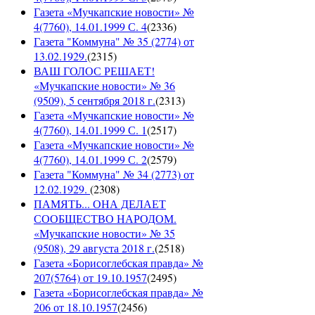
Газета «Мучкапские новости» №
4(7760), 14.01.1999 С. 4
(
2336
)
Газета "Коммуна" № 35 (2774) от
13.02.1929.
(
2315
)
ВАШ ГОЛОС РЕШАЕТ!
«Мучкапские новости» № 36
(9509), 5 сентября 2018 г.
(
2313
)
Газета «Мучкапские новости» №
4(7760), 14.01.1999 С. 1
(
2517
)
Газета «Мучкапские новости» №
4(7760), 14.01.1999 С. 2
(
2579
)
Газета "Коммуна" № 34 (2773) от
12.02.1929.
(
2308
)
ПАМЯТЬ... ОНА ДЕЛАЕТ
СООБЩЕСТВО НАРОДОМ.
«Мучкапские новости» № 35
(9508), 29 августа 2018 г.
(
2518
)
Газета «Борисоглебская правда» №
207(5764) от 19.10.1957
(
2495
)
Газета «Борисоглебская правда» №
206 от 18.10.1957
(
2456
)