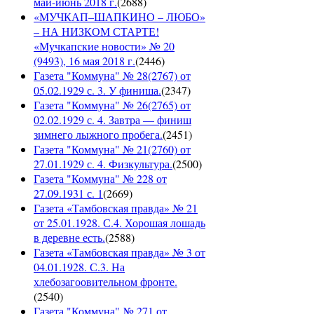
май-июнь 2018 г.
(
2688
)
«МУЧКАП–ШАПКИНО – ЛЮБО»
– НА НИЗКОМ СТАРТЕ!
«Мучкапские новости» № 20
(9493), 16 мая 2018 г.
(
2446
)
Газета "Коммуна" № 28(2767) от
05.02.1929 с. 3. У финиша.
(
2347
)
Газета "Коммуна" № 26(2765) от
02.02.1929 с. 4. Завтра — финиш
зимнего лыжного пробега.
(
2451
)
Газета "Коммуна" № 21(2760) от
27.01.1929 с. 4. Физкультура.
(
2500
)
Газета "Коммуна" № 228 от
27.09.1931 с. 1
(
2669
)
Газета «Тамбовская правда» № 21
от 25.01.1928. С.4. Хорошая лошадь
в деревне есть.
(
2588
)
Газета «Тамбовская правда» № 3 от
04.01.1928. С.3. На
хлебозагоовительном фронте.
(
2540
)
Газета "Коммуна" № 271 от