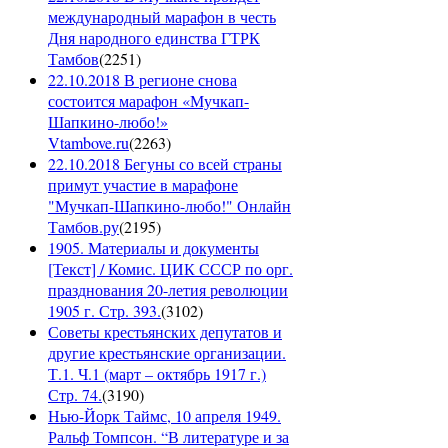
международный марафон в честь
Дня народного единства ГТРК
Тамбов
(
2251
)
22.10.2018 В регионе снова
состоится марафон «Мучкап-
Шапкино-любо!»
Vtambove.ru
(
2263
)
22.10.2018 Бегуны со всей страны
примут участие в марафоне
"Мучкап-Шапкино-любо!" Онлайн
Тамбов.ру
(
2195
)
1905. Материалы и документы
[Текст] / Комис. ЦИК СССР по орг.
празднования 20-летия революции
1905 г. Стр. 393.
(
3102
)
Советы крестьянских депутатов и
другие крестьянские организации.
Т.1. Ч.1 (март – октябрь 1917 г.)
Стр. 74.
(
3190
)
Нью-Йорк Таймс, 10 апреля 1949.
Ральф Томпсон. “В литературе и за