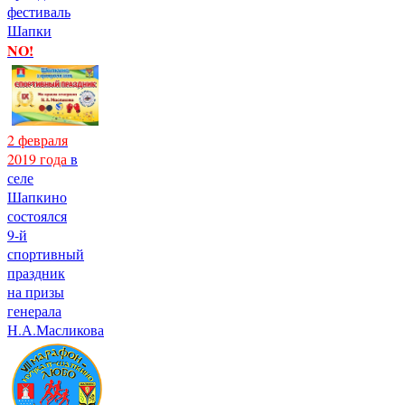
фестиваль
Шапки
NO!
2 февраля
2019 года
в
селе
Шапкино
состоялся
9-й
спортивный
праздник
на призы
генерала
Н.А.Масликова