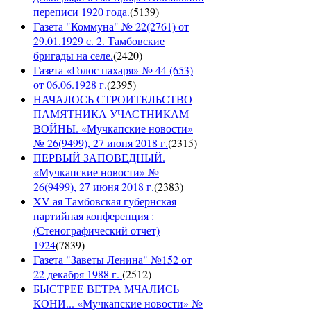
переписи 1920 года.
(
5139
)
Газета "Коммуна" № 22(2761) от
29.01.1929 с. 2. Тамбовские
бригады на селе.
(
2420
)
Газета «Голос пахаря» № 44 (653)
от 06.06.1928 г.
(
2395
)
НАЧАЛОСЬ СТРОИТЕЛЬСТВО
ПАМЯТНИКА УЧАСТНИКАМ
ВОЙНЫ. «Мучкапские новости»
№ 26(9499), 27 июня 2018 г.
(
2315
)
ПЕРВЫЙ ЗАПОВЕДНЫЙ.
«Мучкапские новости» №
26(9499), 27 июня 2018 г.
(
2383
)
XV-ая Тамбовская губернская
партийная конференция :
(Стенографический отчет)
1924
(
7839
)
Газета "Заветы Ленина" №152 от
22 декабря 1988 г.
(
2512
)
БЫСТРЕЕ ВЕТРА МЧАЛИСЬ
КОНИ... «Мучкапские новости» №