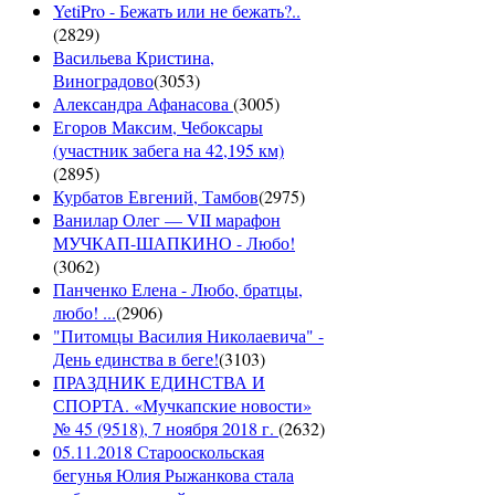
YetiPro - Бежать или не бежать?..
(
2829
)
Васильева Кристина,
Виноградово
(
3053
)
Александра Афанасова
(
3005
)
Егоров Максим, Чебоксары
(участник забега на 42,195 км)
(
2895
)
Курбатов Евгений, Тамбов
(
2975
)
Ванилар Олег — VII марафон
МУЧКАП-ШАПКИНО - Любо!
(
3062
)
Панченко Елена - Любо, братцы,
любо! ...
(
2906
)
"Питомцы Василия Николаевича" -
День единства в беге!
(
3103
)
ПРАЗДНИК ЕДИНСТВА И
СПОРТА. «Мучкапские новости»
№ 45 (9518), 7 ноября 2018 г.
(
2632
)
05.11.2018 Старооскольская
бегунья Юлия Рыжанкова стала