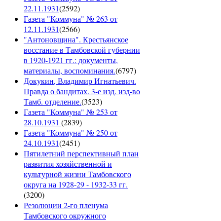
22.11.1931
(
2592
)
Газета "Коммуна" № 263 от
12.11.1931
(
2566
)
"Антоновщина". Крестьянское
восстание в Тамбовской губернии
в 1920-1921 гг.: документы,
материалы, воспоминания.
(
6797
)
Докукин, Владимир Игнатьевич.
Правда о бандитах. 3-е изд. изд-во
Тамб. отделение.
(
3523
)
Газета "Коммуна" № 253 от
28.10.1931
(
2839
)
Газета "Коммуна" № 250 от
24.10.1931
(
2451
)
Пятилетний перспективный план
развития хозяйственной и
культурной жизни Тамбовского
округа на 1928-29 - 1932-33 гг.
(
3200
)
Резолюции 2-го пленума
Тамбовского окружного