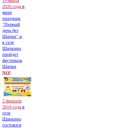
19 марта
2020 года
в
мире
праздник
"Первый
день без
Шапки" и
в селе
Шапкино
пройдет
фестиваль
Шапки
NO!
2 февраля
2019 года
в
селе
Шапкино
состоялся