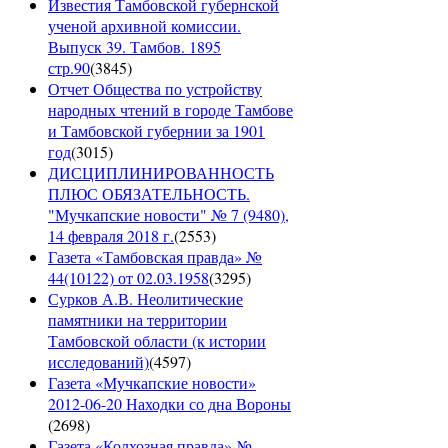
Известия Тамбовской губернской
ученой архивной комиссии.
Выпуск 39. Тамбов. 1895
стр.90
(
3845
)
Отчет Общества по устройству
народных чтений в городе Тамбове
и Тамбовской губернии за 1901
год
(
3015
)
ДИСЦИПЛИНИРОВАННОСТЬ
ПЛЮС ОБЯЗАТЕЛЬНОСТЬ.
"Мучкапские новости" № 7 (9480),
14 февраля 2018 г.
(
2553
)
Газета «Тамбовская правда» №
44(10122) от 02.03.1958
(
3295
)
Сурков А.В. Неолитические
памятники на территории
Тамбовской области (к истории
исследований)
(
4597
)
Газета «Мучкапские новости»
2012-06-20 Находки со дна Вороны
(
2698
)
Газета «Колхозная правда» №