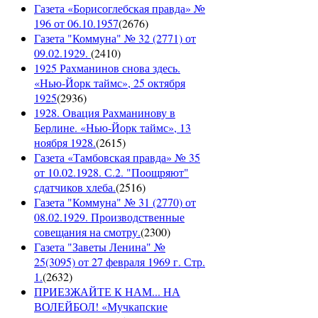
Газета «Борисоглебская правда» №
196 от 06.10.1957
(
2676
)
Газета "Коммуна" № 32 (2771) от
09.02.1929.
(
2410
)
1925 Рахманинов снова здесь.
«Нью-Йорк таймс», 25 октября
1925
(
2936
)
1928. Овация Рахманинову в
Берлине. «Нью-Йорк таймс», 13
ноября 1928.
(
2615
)
Газета «Тамбовская правда» № 35
от 10.02.1928. С.2. "Поощряют"
сдатчиков хлеба.
(
2516
)
Газета "Коммуна" № 31 (2770) от
08.02.1929. Производственные
совещания на смотру.
(
2300
)
Газета "Заветы Ленина" №
25(3095) от 27 февраля 1969 г. Стр.
1.
(
2632
)
ПРИЕЗЖАЙТЕ К НАМ... НА
ВОЛЕЙБОЛ! «Мучкапские