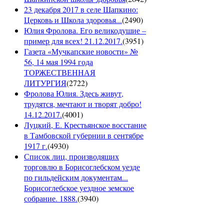
23 декабря 2017 в селе Шапкино:
Церковь и Школа здоровья...
(
2490
)
Юлия Фролова. Его великодушие –
пример для всех! 21.12.2017.
(
3951
)
Газета «Мучкапские новости» №
56, 14 мая 1994 года
ТОРЖЕСТВЕННАЯ
ЛИТУРГИЯ
(
2722
)
Фролова Юлия. Здесь живут,
трудятся, мечтают и творят добро!
14.12.2017.
(
4001
)
Луцкий, Е. Крестьянское восстание
в Тамбовской губернии в сентябре
1917 г.
(
4930
)
Список лиц, производящих
торговлю в Борисоглебском уезде
по гильдейским документам...
Борисоглебское уездное земское
собрание. 1888.
(
3940
)