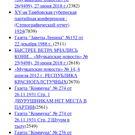
26(9499), 27 июня 2018 г.
(
2382
)
XV-ая Тамбовская губернская
партийная конференция :
(Стенографический отчет)
1924
(
7839
)
Газета "Заветы Ленина" №152 от
22 декабря 1988 г.
(
2511
)
БЫСТРЕЕ ВЕТРА МЧАЛИСЬ
КОНИ... «Мучкапские новости» №
25(9498), 20 июня 2018 г.
(
2618
)
«Мучкапские новости» № 14, 4
апреля 2012 г. РЕСПУБЛИКА
КРАСНОГАЛСТУЧНЫХ
(
2670
)
Газета "Коммуна" № 274 от
26.11.1931 Стр. 1
ДВУРУШНИКАМ НЕТ МЕСТА В
ПАРТИИ
(
2561
)
Газета "Коммуна" № 274 от
26.11.1931 Стр. 2 Штурм в
тылу
(
2549
)
Газета "Коммуна" № 276 от