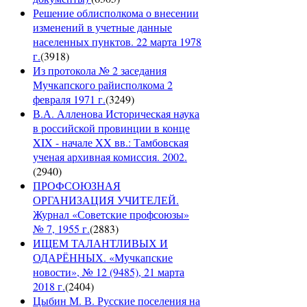
Решение облисполкома о внесении
изменений в учетные данные
населенных пунктов. 22 марта 1978
г.
(
3918
)
Из протокола № 2 заседания
Мучкапского райисполкома 2
февраля 1971 г.
(
3249
)
В.А. Алленова Историческая наука
в российской провинции в конце
XIX - начале XX вв.: Тамбовская
ученая архивная комиссия. 2002.
(
2940
)
ПРОФСОЮЗНАЯ
ОРГАНИЗАЦИЯ УЧИТЕЛЕЙ.
Журнал «Советские профсоюзы»
№ 7, 1955 г.
(
2883
)
ИЩЕМ ТАЛАНТЛИВЫХ И
ОДАРЁННЫХ. «Мучкапские
новости», № 12 (9485), 21 марта
2018 г.
(
2404
)
Цыбин М. В. Русские поселения на