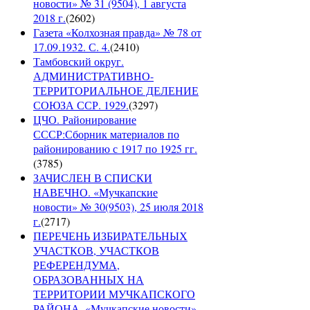
новости» № 31 (9504), 1 августа
2018 г.
(
2602
)
Газета «Колхозная правда» № 78 от
17.09.1932. С. 4.
(
2410
)
Тамбовский округ.
АДМИНИСТРАТИВНО-
ТЕРРИТОРИАЛЬНОЕ ДЕЛЕНИЕ
СОЮЗА ССР. 1929.
(
3297
)
ЦЧО. Районирование
СССР:Сборник материалов по
районированию с 1917 по 1925 гг.
(
3785
)
ЗАЧИСЛЕН В СПИСКИ
НАВЕЧНО. «Мучкапские
новости» № 30(9503), 25 июля 2018
г.
(
2717
)
ПЕРЕЧЕНЬ ИЗБИРАТЕЛЬНЫХ
УЧАСТКОВ, УЧАСТКОВ
РЕФЕРЕНДУМА,
ОБРАЗОВАННЫХ НА
ТЕРРИТОРИИ МУЧКАПСКОГО
РАЙОНА. «Мучкапские новости»