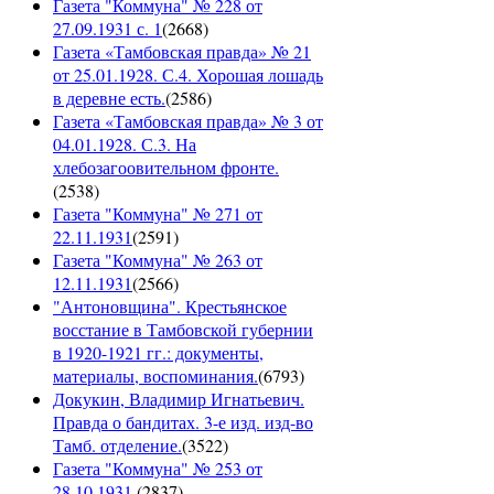
Газета "Коммуна" № 228 от
27.09.1931 с. 1
(
2668
)
Газета «Тамбовская правда» № 21
от 25.01.1928. С.4. Хорошая лошадь
в деревне есть.
(
2586
)
Газета «Тамбовская правда» № 3 от
04.01.1928. С.3. На
хлебозагоовительном фронте.
(
2538
)
Газета "Коммуна" № 271 от
22.11.1931
(
2591
)
Газета "Коммуна" № 263 от
12.11.1931
(
2566
)
"Антоновщина". Крестьянское
восстание в Тамбовской губернии
в 1920-1921 гг.: документы,
материалы, воспоминания.
(
6793
)
Докукин, Владимир Игнатьевич.
Правда о бандитах. 3-е изд. изд-во
Тамб. отделение.
(
3522
)
Газета "Коммуна" № 253 от
28.10.1931
(
2837
)