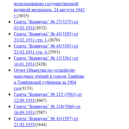
использовании государственной
водяной мельницы. 24 августа 1942
г.
(
3015
)
Газета "Коммуна" № 27(3375) от
03.02.1931
(
2632
)
Газета "Коммуна" № 45(3393) от
23.02.1931 стр. 1.
(
2670
)
Газета "Коммуна" № 45(3393) от
23.02.1931 стр. 4.
(
2593
)
Газета "Коммуна" № 13(3361) от
16.01.1931
(
2428
)
Отчет Общества по устройству
народных чтений в городе Тамбове
и Тамбовской губернии за 1904
год
(
3133
)
Газета "Коммуна" № 215 (3563) от
12.09.1931
(
2667
)
Газета "Коммуна" № 218(3566) от
16.09.1931
(
2587
)
Газета "Коммуна" № 43(1597) от
21.02.1935
(
2444
)