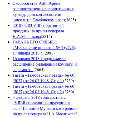
Скоробогатов А.М. Ареал
распространения энеолитических
культур донской лесостепи
(энеолит в Тамбовском крае)
(
3825
)
2018-02-03 VIII спортивный
праздник на призы генерала
Н.А.Масликова
(
5814
)
ГАВАНЬ ЕГО СУДЬБЫ.
"Мучкапские новости" № 3 (9476),
17 января 2018 г.
(
2991
)
16 января 2018 Продолжается
расширение бильярдной комнаты и
ее ремонт...
(
2665
)
Газета «Тамбовская правда» № 60
(5037) от 26.03.1948. Стр. 1.
(
2739
)
Газета «Тамбовская правда» № 60
(5037) от 26.03.1948. Стр. 2.
(
2780
)
3 февраля 2018 года состоится
"VIII-й спортивный праздник в
селе Шапкино Мучкапского района
на призы генерала Н.А.Масликова"