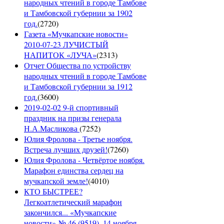
народных чтений в городе Тамбове
и Тамбовской губернии за 1902
год.
(
2720
)
Газета «Мучкапские новости»
2010-07-23 ЛУЧИСТЫЙ
НАПИТОК «ЛУЧА»
(
2313
)
Отчет Общества по устройству
народных чтений в городе Тамбове
и Тамбовской губернии за 1912
год.
(
3600
)
2019-02-02 9-й спортивный
праздник на призы генерала
Н.А.Масликова
(
7252
)
Юлия Фролова - Третье ноября.
Встреча лучших друзей!
(
7260
)
Юлия Фролова - Четвёртое ноября.
Марафон единства сердец на
мучкапской земле!
(
4010
)
КТО БЫСТРЕЕ?
Легкоатлетический марафон
закончился... «Мучкапские
новости» № 46 (9519), 14 ноября