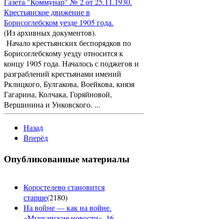
Газета "Коммунар" № 2 от 25.11.1930.
Крестьянское движение в
Борисоглебском уезде 1905 года.
(Из архивных документов).
Начало крестьянских беспорядков по
Борисоглебскому уезду относится к
концу 1905 года. Началось с поджегов и
разграблений крестьянами имений
Рклицкого, Булгакова, Воейкова, князя
Гагарина, Колчака, Горяйновой,
Вершинина и Унковского. ...
Назад
Вперёд
Опубликованные материалы
Коростелево становится
старше
(
2180
)
На войне — как на войне.
«Мучкапские новости», 16