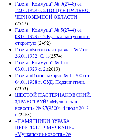
Газета "Коммуна" № 9(2748) от
12.01.1929 с. 2 ПО ЦЕНТРАЛЬНО-
ЧЕРНОЗЕМНОЙ ОБЛАСТИ.
(
2547
)
Газета "Коммуна" № 5(2744) от
08.01.1929 с. 2 Кулаки наступают в
открытую.
(
2492
)
Газета «Колхозная правда» № 7 от
26.01.1932. С. 1.
(
2574
)
Газета "Коммуна" № 1 от
03.01.1929 с. 2.
(
2619
)
Газета «Голос пахаря» № 1 (700) от
04.01.1928 г. СУД. Поджигатели.
(
2353
)
ШЕСТОЙ ПАСТЕРНАКОВСКИЙ,
ЗДРАВСТВУЙ! «Мучкапские
новости» № 27(9500), 4 июля 2018
г.
(
2468
)
«ПАМЯТНИКИ ЗУРАБА
ЦЕРЕТЕЛИ В МУЧКАПЕ».
«Мучкапские новости» №