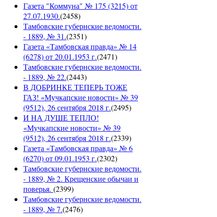
Газета "Коммуна" № 175 (3215) от
27.07.1930.
(
2458
)
Тамбовские губернские ведомости.
- 1889, № 31.
(
2351
)
Газета «Тамбовская правда» № 14
(6278) от 20.01.1953 г.
(
2471
)
Тамбовские губернские ведомости.
- 1889, № 22.
(
2443
)
В ДОБРИНКЕ ТЕПЕРЬ ТОЖЕ
ГАЗ! «Мучкапские новости» № 39
(9512), 26 сентября 2018 г.
(
2495
)
И НА ДУШЕ ТЕПЛО!
«Мучкапские новости» № 39
(9512), 26 сентября 2018 г.
(
2339
)
Газета «Тамбовская правда» № 6
(6270) от 09.01.1953 г.
(
2302
)
Тамбовские губернские ведомости.
- 1889, № 2. Крещенские обычаи и
поверья.
(
2399
)
Тамбовские губернские ведомости.
- 1889, № 7.
(
2476
)