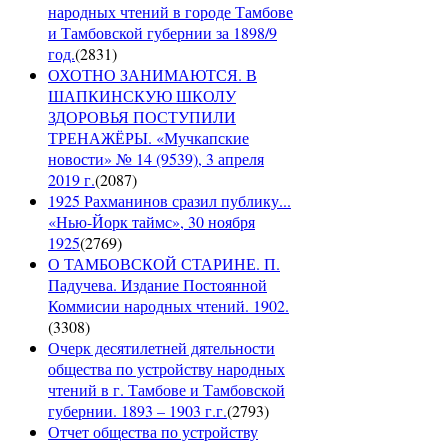
народных чтений в городе Тамбове
и Тамбовской губернии за 1898/9
год.
(
2831
)
ОХОТНО ЗАНИМАЮТСЯ. В
ШАПКИНСКУЮ ШКОЛУ
ЗДОРОВЬЯ ПОСТУПИЛИ
ТРЕНАЖЁРЫ. «Мучкапские
новости» № 14 (9539), 3 апреля
2019 г.
(
2087
)
1925 Рахманинов сразил публику...
«Нью-Йорк таймс», 30 ноября
1925
(
2769
)
О ТАМБОВСКОЙ СТАРИНЕ. П.
Падучева. Издание Постоянной
Коммисии народных чтений. 1902.
(
3308
)
Очерк десятилетней дятельности
общества по устройству народных
чтений в г. Тамбове и Тамбовской
губернии. 1893 – 1903 г.г.
(
2793
)
Отчет общества по устройству