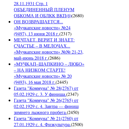
28.11.1931 Стр. 1
ОБЪЕДИНЕННЫЙ ПЛЕНУМ
ОБКОМА И ОБЛКК ВКП(б)
(
2680
)
ОН ВОЗВРАЩАЕТСЯ...
«Мучкапские новости» №24
(9497), 13 июня 2018 г.
(
2317
)
МЕЧТАЕТ. ВЕРИТ И ЗНАЕТ:
СЧАСТЬЕ – В МЕЛОЧАХ...
«Мучкапские новости» №№ 21-23,
май-июнь 2018 г.
(
2686
)
«МУЧКАП–ШАПКИНО – ЛЮБО»
– НА НИЗКОМ СТАРТЕ!
«Мучкапские новости» № 20
(9493), 16 мая 2018 г.
(
2445
)
Газета "Коммуна" № 28(2767) от
05.02.1929 с. 3. У финиша.
(
2347
)
Газета "Коммуна" № 26(2765) от
02.02.1929 с. 4. Завтра — финиш
зимнего лыжного пробега.
(
2450
)
Газета "Коммуна" № 21(2760) от
27.01.1929 с. 4. Физкультура.
(
2500
)