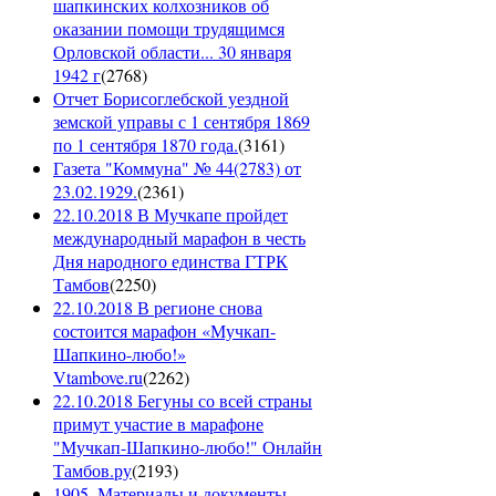
шапкинских колхозников об
оказании помощи трудящимся
Орловской области... 30 января
1942 г
(
2768
)
Отчет Борисоглебской уездной
земской управы с 1 сентября 1869
по 1 сентября 1870 года.
(
3161
)
Газета "Коммуна" № 44(2783) от
23.02.1929.
(
2361
)
22.10.2018 В Мучкапе пройдет
международный марафон в честь
Дня народного единства ГТРК
Тамбов
(
2250
)
22.10.2018 В регионе снова
состоится марафон «Мучкап-
Шапкино-любо!»
Vtambove.ru
(
2262
)
22.10.2018 Бегуны со всей страны
примут участие в марафоне
"Мучкап-Шапкино-любо!" Онлайн
Тамбов.ру
(
2193
)
1905. Материалы и документы