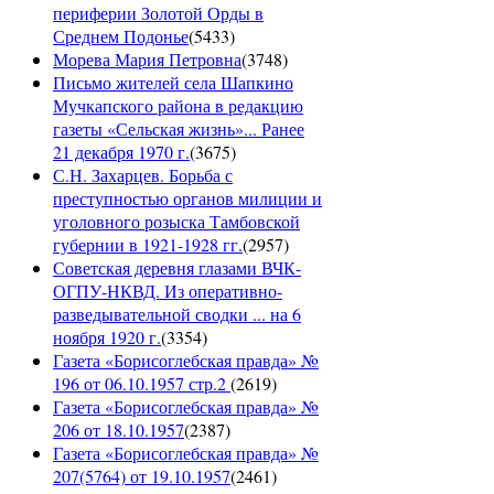
периферии Золотой Орды в
Среднем Подонье
(
5433
)
Морева Мария Петровна
(
3748
)
Письмо жителей села Шапкино
Мучкапского района в редакцию
газеты «Сельская жизнь»... Ранее
21 декабря 1970 г.
(
3675
)
С.Н. Захарцев. Борьба с
преступностью органов милиции и
уголовного розыска Тамбовской
губернии в 1921-1928 гг.
(
2957
)
Советская деревня глазами ВЧК-
ОГПУ-НКВД. Из оперативно-
разведывательной сводки ... на 6
ноября 1920 г.
(
3354
)
Газета «Борисоглебская правда» №
196 от 06.10.1957 стр.2
(
2619
)
Газета «Борисоглебская правда» №
206 от 18.10.1957
(
2387
)
Газета «Борисоглебская правда» №
207(5764) от 19.10.1957
(
2461
)