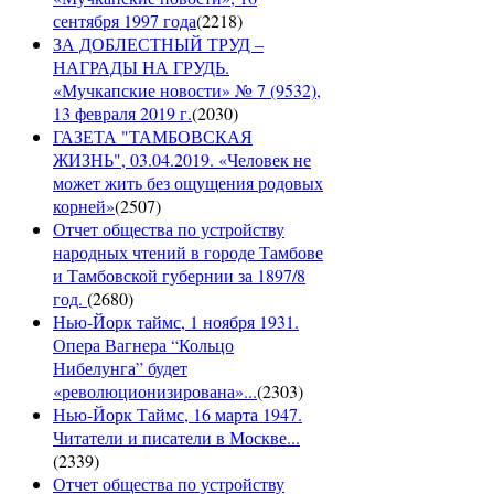
сентября 1997 года
(
2218
)
ЗА ДОБЛЕСТНЫЙ ТРУД –
НАГРАДЫ НА ГРУДЬ.
«Мучкапские новости» № 7 (9532),
13 февраля 2019 г.
(
2030
)
ГАЗЕТА "ТАМБОВСКАЯ
ЖИЗНЬ", 03.04.2019. «Человек не
может жить без ощущения родовых
корней»
(
2507
)
Отчет общества по устройству
народных чтений в городе Тамбове
и Тамбовской губернии за 1897/8
год.
(
2680
)
Нью-Йорк таймс, 1 ноября 1931.
Опера Вагнера “Кольцо
Нибелунга” будет
«революционизирована»...
(
2303
)
Нью-Йорк Таймс, 16 марта 1947.
Читатели и писатели в Москве...
(
2339
)
Отчет общества по устройству