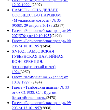
12.02.1929.
(
2307
)
ПАМЯТЬ... ОНА ДЕЛАЕТ
СООБЩЕСТВО НАРОДОМ.
«Мучкапские новости» № 35
(9508), 29 августа 2018 г.
(
2517
)
Газета «Борисоглебская правда» №
207(5764) от 19.10.1957
(
2494
)
Газета «Борисоглебская правда» №
206 от 18.10.1957
(
2454
)
XVI-АЯ ТАМБОВСКАЯ
ГУБЕРНСКАЯ ПАРТИЙНАЯ
КОНФЕРЕНЦИЯ.
(стенографический отчет)
1924
(
3257
)
Газета "Коммуна" № 33 (2772) от
10.02.1929.
(
2474
)
Газета «Тамбовская правда» № 33
от 08.02.1928. С.4. Кругом
бесхозяйственность.
(
2478
)
Газета «Борисоглебская правда» №
203 от 13.10.1957
(
2608
)