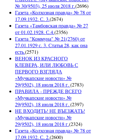
№ 30(9503), 25 июля 2018 г.
(
2696
)
Газета «Колхозная правда» № 78 от
17.09.1932. С. 3.
(
2674
)
Газета «Тамбовская правда» № 27
от 01.02.1928. С.4.
(
2356
)
Газета "Коммуна" № 21(2760) от
27.01.1929 с. 3. Статья 28, как она
есть.
(
2571
)
ВЕНОК ИЗ КРАСНОГО
КЛЕВЕРА, ИЛИ ЛЮБОВЬ С
ПЕРВОГО ВЗГЛЯДА
«Мучкапские новости» №
29(9502), 18 июля 2018 г.
(
2783
)
ПРАВИЛА - ПРЕЖДЕ ВСЕГО
«Мучкапские новости» №
29(9502), 18 июля 2018 г.
(
2397
)
НЕ ВХОДИТЬ! НЕ ВЪЕЗЖАТЬ!
«Мучкапские новости» №
29(9502), 18 июля 2018 г.
(
2324
)
Газета «Колхозная правда» № 78 от
17.09.1932. С. 2.
(
2600
)