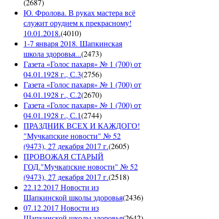
(
2687
)
Ю. Фролова. В руках мастера всё
служит орудием к прекрасному!
10.01.2018.
(
4010
)
1-7 января 2018. Шапкинская
школа здоровья...
(
2473
)
Газета «Голос пахаря» № 1 (700) от
04.01.1928 г., С.3
(
2756
)
Газета «Голос пахаря» № 1 (700) от
04.01.1928 г., С.2
(
2670
)
Газета «Голос пахаря» № 1 (700) от
04.01.1928 г., С.1
(
2744
)
ПРАЗДНИК ВСЕХ И КАЖДОГО!
"Мучкапские новости" № 52
(9473), 27 декабря 2017 г.
(
2605
)
ПРОВОЖАЯ СТАРЫЙ
ГОД."Мучкапские новости" № 52
(9473), 27 декабря 2017 г.
(
2518
)
22.12.2017 Новости из
Шапкинской школы здоровья
(
2436
)
07.12.2017 Новости из
Шапкинской школы здоровья
(
2642
)