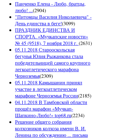
Панченко Елена - Любо, братцы,
любо! ...
(
2904
)
"Питомцы Василия Николаевича" -
День единства в беге!
(
3099
)
ПРАЗДНИК ЕДИНСТВА И
СПОРТА. «Мучкапские новости»
№ 45 (9518), 7 ноября 2018 г.
(
2631
)
05.11.2018 Старооскольская
бегунья Юлия Рыжанкова стала
победительницей самого крупного
легкоатлетического марафона
Черноземья
(
2309
)
05.11.2018 Камышанин принял
участие в легкоатлетическом
марафоне Черноземья России
(
2185
)
04.11.2018 В Тамбовской области
прошёл марафон «Мучкап-
Шапкино-Любо!» top68.ru
(
2234
)
Решение общего собрания
колхозников колхоза имени В. И.
Ленина по обсуждению ... письма