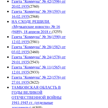
Газета "Коммуна" № 42(1596) от
20.02.1935
(
2760
)
Газета "Коммуна" № 39(1593) от
16.02.1935
(
2568
)
НА СХОДЕ РЕШИЛИ.
«Мучкапские новости» № 16
(9489), 18 апреля 2018 г.
(
3255
)
Газета "Коммуна" № 36(1590) от
12.02.1935
(
2581
)
Газета "Коммуна" № 28(1582) от
03.02.1935
(
2460
)
Газета "Коммуна" № 24(1578) от
29.01.1935
(
2543
)
Газета "Коммуна" № 11(1565) от
12.01.1935
(
2933
)
Газета "Коммуна" № 22(1576) от
27.01.1935
(
2622
)
ТАМБОВСКАЯ ОБЛАСТЬ В
ГОДЫ ВЕЛИКОЙ
ОТЕЧЕСТВЕННОЙ ВОЙНЫ
1941-1945 гг. (отдельные
документы)
(
6305
)