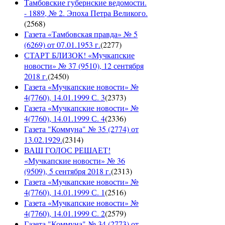
Тамбовские губернские ведомости.
- 1889, № 2. Эпоха Петра Великого.
(
2568
)
Газета «Тамбовская правда» № 5
(6269) от 07.01.1953 г.
(
2277
)
СТАРТ БЛИЗОК! «Мучкапские
новости» № 37 (9510), 12 сентября
2018 г.
(
2450
)
Газета «Мучкапские новости» №
4(7760), 14.01.1999 С. 3
(
2373
)
Газета «Мучкапские новости» №
4(7760), 14.01.1999 С. 4
(
2336
)
Газета "Коммуна" № 35 (2774) от
13.02.1929.
(
2314
)
ВАШ ГОЛОС РЕШАЕТ!
«Мучкапские новости» № 36
(9509), 5 сентября 2018 г.
(
2313
)
Газета «Мучкапские новости» №
4(7760), 14.01.1999 С. 1
(
2516
)
Газета «Мучкапские новости» №
4(7760), 14.01.1999 С. 2
(
2579
)
Газета "Коммуна" № 34 (2773) от