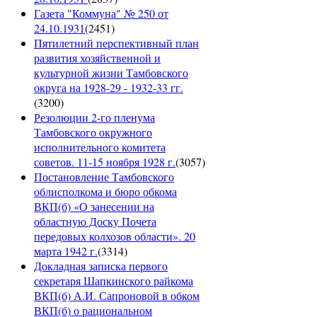
Газета "Коммуна" № 250 от
24.10.1931
(
2451
)
Пятилетний перспективный план
развития хозяйственной и
культурной жизни Тамбовского
округа на 1928-29 - 1932-33 гг.
(
3200
)
Резолюции 2-го пленума
Тамбовского окружного
исполнительного комитета
советов. 11-15 ноября 1928 г.
(
3057
)
Постановление Тамбовского
облисполкома и бюро обкома
ВКП(б) «О занесении на
областную Доску Почета
передовых колхозов области». 20
марта 1942 г.
(
3314
)
Докладная записка первого
секретаря Шапкинского райкома
ВКП(б) А.И. Сапроновой в обком
ВКП(б) о рациональном