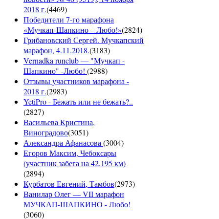
2018 г.
(
4469
)
Победители 7-го марафона
«Мучкап-Шапкино – Любо!»
(
2824
)
Грибановский Сергей. Мучкапский
марафон, 4.11.2018.
(
3183
)
Vernadka runclub — "Мучкап -
Шапкино" -Любо!
(
2988
)
Отзывы участников марафона -
2018 г.
(
2983
)
YetiPro - Бежать или не бежать?..
(
2827
)
Васильева Кристина,
Виноградово
(
3051
)
Александра Афанасова
(
3004
)
Егоров Максим, Чебоксары
(участник забега на 42,195 км)
(
2894
)
Курбатов Евгений, Тамбов
(
2973
)
Ванилар Олег — VII марафон
МУЧКАП-ШАПКИНО - Любо!
(
3060
)