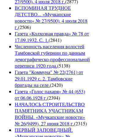
27(9500), 4 июля 2018 г.
(
2877
)
ВСПОМИНАЯ ТРУДНОЕ
ДЕТСТВО... «Мучкапские
новости» № 27(9500), 4 июля 2018
г.
(
2506
)
Газета «Колхозная правда» № 78 от
17.09.1932. С. 1.
(
2841
)
Численность населения волостей
Тамбовской губернии по данным
демографическо-профессиональной
переписи 1920 года.
(
5138
)
Газета "Коммуна" № 22(2761) от
29.01.1929 с. 2. Тамбовские
бригады на селе.
(
2420
)
Газета «Голос пахаря» № 44 (653)
от 06.06.1928 г.
(
2394
)
НАЧАЛОСЬ СТРОИТЕЛЬСТВО
ПАМЯТНИКА УЧАСТНИКАМ
ВОЙНЫ. «Мучкапские новости»
№ 26(9499), 27 июня 2018 г.
(
2315
)
ПЕРВЫЙ ЗАПОВЕДНЫЙ.
«Мучкапские новости» №