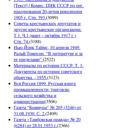
[Текст] / Комис. ЦИК СССР по орг.
празднования 20-летия революции
1905 г. Стр. 393.
(
3099
)
Советы крестьянских депутатов и
другие крестьянские организации.
Т.1. Ч.1 (март – октябрь 1917 г.)
Стр. 74.
(
3188
)
Нью-Йорк Таймс, 10 апреля 1949.
Ральф Томпсон. “В литературе и за
ее пределами”
(
2522
)
Материалы по истории СССР. Т. 1:
Документы по истории советского
общества. - 1955.
(
3123
)
Вся Россия 1899. Русская книга
промышленности, торговли,
сельского хозяйства и
администрации
(
3506
)
Газета "Коммуна" № 205 (3246) от
31.08.1930. С. 2.
(
2409
)
Газета «Тамбовская правда» № 20
(6284) от 28.01.1953 г.
(
2366
)