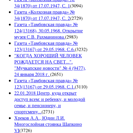
34(1870) от 17.07.1947, С. 1
(
3094
)
Газета «Колхозная правда» №
34(1870) от 17.07.1947, С. 2
(
2729
)
Газета «Тамбовская правда» №
124(13168), 30.05.1968. Открытие
музея С.В. Рахманинова.
(
2983
)
Газета «Тамбовская правда» №
123(13167) от 29.05.1968. С.6.
(
3232
)
"КОГДА ХОРОШИЙ ЧЕЛОВЕК
РОЖДАЕТСЯ НА СВЕТ...".
"Мучкапские новости" № 4 (9477),
24 января 2018 г.
(
2651
)
Газета «Тамбовская правда» №
123(13167) от 29.05.1968. С.1.
(
3110
)
22.01.2018 Центр, куда открыт
доступ всем: и ребенку, и молодой
семье, и пенсионеру, и
спортсмену...
(
2731
)
Хреков А.А., Юдин Л.И.
Многослойная стоянка Шапкино
VI
(
3726
)