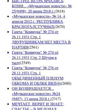
БЫСТРЕЕ ВЕТРА МЧАЛИСЬ
КОНИ... «Мучкапские новости» №
25(9498), 20 июня 2018 г.
(
2618
)
«Мучкапские новости» № 14, 4
апреля 2012 г. РЕСПУБЛИКА
КРАСНОГАЛСТУЧНЫХ
(
2670
)
Газета "Коммуна" № 274 от
26.11.1931 Стр. 1
ДВУРУШНИКАМ НЕТ МЕСТА В
ПАРТИИ
(
2561
)
Газета "Коммуна" № 274 от
26.11.1931 Стр. 2 Штурм в
тылу
(
2549
)
Газета "Коммуна" № 276 от
28.11.1931 Стр. 1
ОБЪЕДИНЕННЫЙ ПЛЕНУМ
ОБКОМА И ОБЛКК ВКП(б)
(
2680
)
ОН ВОЗВРАЩАЕТСЯ...
«Мучкапские новости» №24
(9497), 13 июня 2018 г.
(
2317
)
МЕЧТАЕТ. ВЕРИТ И ЗНАЕТ:
СЧАСТЬЕ – В МЕЛОЧАХ...