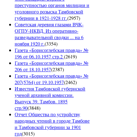
преступностью органов милиции и
уголовного розыска Тамбовской
губернии в 1921-1928 гг.
(
2957
)
Советская деревня глазами ВЧК-
ОГПУ-НКВД. Из оперативно-
разведывательной сводки ... на 6
ноября 1920 г.
(
3354
)
Газета «Борисоглебская правда» №
196 от 06.10.1957 стр.2
(
2619
)
Газета «Борисоглебская правда» №
206 от 18.10.1957
(
2387
)
Газета «Борисоглебская правда» №
207(5764) от 19.10.1957
(
2462
)
Известия Тамбовской губернской
ученой архивной комиссии.
Выпуск 39. Тамбов. 1895
стр.90
(
3848
)
Отчет Общества по устройству
народных чтений в городе Тамбове
и Тамбовской губернии за 1901
год
(
3015
)