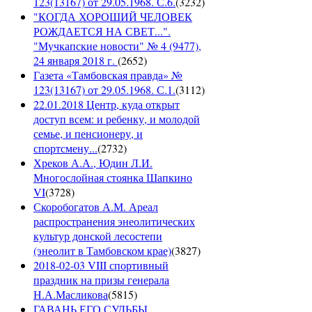
123(13167) от 29.05.1968. С.6.
(
3232
)
"КОГДА ХОРОШИЙ ЧЕЛОВЕК
РОЖДАЕТСЯ НА СВЕТ...".
"Мучкапские новости" № 4 (9477),
24 января 2018 г.
(
2652
)
Газета «Тамбовская правда» №
123(13167) от 29.05.1968. С.1.
(
3112
)
22.01.2018 Центр, куда открыт
доступ всем: и ребенку, и молодой
семье, и пенсионеру, и
спортсмену...
(
2732
)
Хреков А.А., Юдин Л.И.
Многослойная стоянка Шапкино
VI
(
3728
)
Скоробогатов А.М. Ареал
распространения энеолитических
культур донской лесостепи
(энеолит в Тамбовском крае)
(
3827
)
2018-02-03 VIII спортивный
праздник на призы генерала
Н.А.Масликова
(
5815
)
ГАВАНЬ ЕГО СУДЬБЫ.