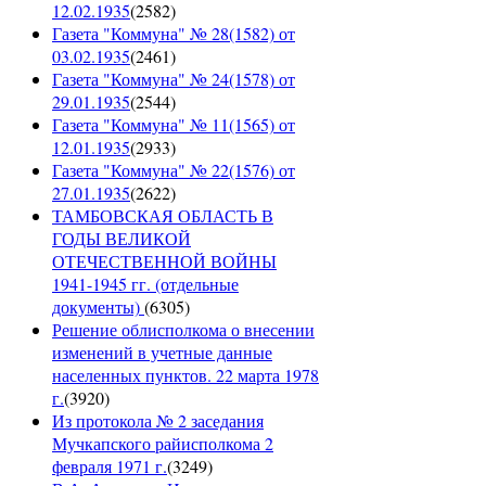
12.02.1935
(
2582
)
Газета "Коммуна" № 28(1582) от
03.02.1935
(
2461
)
Газета "Коммуна" № 24(1578) от
29.01.1935
(
2544
)
Газета "Коммуна" № 11(1565) от
12.01.1935
(
2933
)
Газета "Коммуна" № 22(1576) от
27.01.1935
(
2622
)
ТАМБОВСКАЯ ОБЛАСТЬ В
ГОДЫ ВЕЛИКОЙ
ОТЕЧЕСТВЕННОЙ ВОЙНЫ
1941-1945 гг. (отдельные
документы)
(
6305
)
Решение облисполкома о внесении
изменений в учетные данные
населенных пунктов. 22 марта 1978
г.
(
3920
)
Из протокола № 2 заседания
Мучкапского райисполкома 2
февраля 1971 г.
(
3249
)