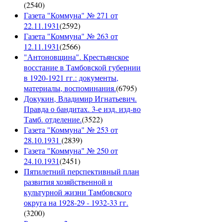
(
2540
)
Газета "Коммуна" № 271 от
22.11.1931
(
2592
)
Газета "Коммуна" № 263 от
12.11.1931
(
2566
)
"Антоновщина". Крестьянское
восстание в Тамбовской губернии
в 1920-1921 гг.: документы,
материалы, воспоминания.
(
6795
)
Докукин, Владимир Игнатьевич.
Правда о бандитах. 3-е изд. изд-во
Тамб. отделение.
(
3522
)
Газета "Коммуна" № 253 от
28.10.1931
(
2839
)
Газета "Коммуна" № 250 от
24.10.1931
(
2451
)
Пятилетний перспективный план
развития хозяйственной и
культурной жизни Тамбовского
округа на 1928-29 - 1932-33 гг.
(
3200
)