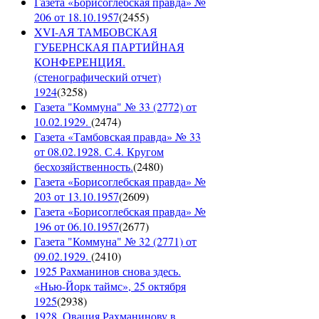
Газета «Борисоглебская правда» №
206 от 18.10.1957
(
2455
)
XVI-АЯ ТАМБОВСКАЯ
ГУБЕРНСКАЯ ПАРТИЙНАЯ
КОНФЕРЕНЦИЯ.
(стенографический отчет)
1924
(
3258
)
Газета "Коммуна" № 33 (2772) от
10.02.1929.
(
2474
)
Газета «Тамбовская правда» № 33
от 08.02.1928. С.4. Кругом
бесхозяйственность.
(
2480
)
Газета «Борисоглебская правда» №
203 от 13.10.1957
(
2609
)
Газета «Борисоглебская правда» №
196 от 06.10.1957
(
2677
)
Газета "Коммуна" № 32 (2771) от
09.02.1929.
(
2410
)
1925 Рахманинов снова здесь.
«Нью-Йорк таймс», 25 октября
1925
(
2938
)
1928. Овация Рахманинову в