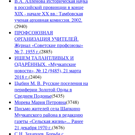
В.А. Алленова Историческая наука
в российской провинции в конце
XIX - начале XX вв.: Тамбовская
ученая архивная комиссия. 2002.
(
2940
)
ПРОФСОЮЗНАЯ
ОРГАНИЗАЦИЯ УЧИТЕЛЕЙ.
Журнал «Советские профсоюзы»
№ 7, 1955 г.
(
2885
)
ИЩЕМ ТАЛАНТЛИВЫХ И
ОДАРЁННЫХ. «Мучкапские
новости», № 12 (9485), 21 марта
2018 г.
(
2404
)
Цыбин М. В. Русские поселения на
периферии Золотой Орды в
Среднем Подонье
(
5435
)
Морева Мария Петровна
(
3748
)
Письмо жителей села Шапкино
Мучкапского района в редакцию
газеты «Сельская жизнь»... Ранее
21 декабря 1970 г.
(
3676
)
С.Н. Захарцев. Борьба с