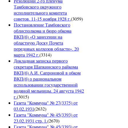
Резолюции 2-го пленума
Тамбовского окружного
исполнительного комитета
советов. 11-15 ноября 1928 г.
(
3059
)
Постановление Тамбовского
облисполкома и бюро обкома
ВКП(б) «О занесении на
областную Доску Почета
передовых колхозов области». 20
марта 1942 г.
(
3314
)
Докладная записка первого
секретаря Шапкинского райкома
ВКП(б) А.И. Сапроновой в обком
ВКП(б) о рациональном
использовании государственной
водяной мельницы. 24 августа 1942
г.
(
3015
)
Газета "Коммуна" № 27(3375) от
03.02.1931
(
2632
)
Газета "Коммуна" № 45(3393) от
23.02.1931 стр. 1.
(
2670
)
Газета "Коммуна" № 45(3393) от