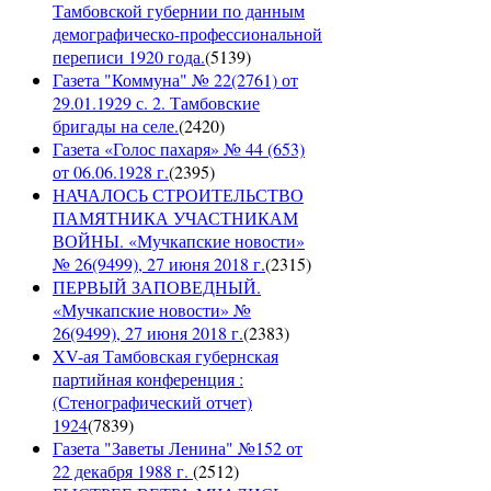
Тамбовской губернии по данным
демографическо-профессиональной
переписи 1920 года.
(
5139
)
Газета "Коммуна" № 22(2761) от
29.01.1929 с. 2. Тамбовские
бригады на селе.
(
2420
)
Газета «Голос пахаря» № 44 (653)
от 06.06.1928 г.
(
2395
)
НАЧАЛОСЬ СТРОИТЕЛЬСТВО
ПАМЯТНИКА УЧАСТНИКАМ
ВОЙНЫ. «Мучкапские новости»
№ 26(9499), 27 июня 2018 г.
(
2315
)
ПЕРВЫЙ ЗАПОВЕДНЫЙ.
«Мучкапские новости» №
26(9499), 27 июня 2018 г.
(
2383
)
XV-ая Тамбовская губернская
партийная конференция :
(Стенографический отчет)
1924
(
7839
)
Газета "Заветы Ленина" №152 от
22 декабря 1988 г.
(
2512
)