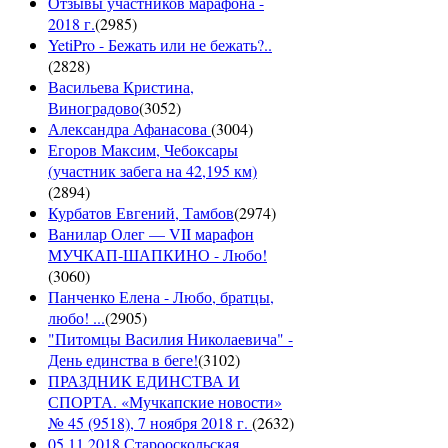
Отзывы участников марафона -
2018 г.
(
2985
)
YetiPro - Бежать или не бежать?..
(
2828
)
Васильева Кристина,
Виноградово
(
3052
)
Александра Афанасова
(
3004
)
Егоров Максим, Чебоксары
(участник забега на 42,195 км)
(
2894
)
Курбатов Евгений, Тамбов
(
2974
)
Ванилар Олег — VII марафон
МУЧКАП-ШАПКИНО - Любо!
(
3060
)
Панченко Елена - Любо, братцы,
любо! ...
(
2905
)
"Питомцы Василия Николаевича" -
День единства в беге!
(
3102
)
ПРАЗДНИК ЕДИНСТВА И
СПОРТА. «Мучкапские новости»
№ 45 (9518), 7 ноября 2018 г.
(
2632
)
05.11.2018 Старооскольская