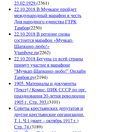
23.02.1929.
(
2361
)
22.10.2018 В Мучкапе пройдет
международный марафон в честь
Дня народного единства ГТРК
Тамбов
(
2250
)
22.10.2018 В регионе снова
состоится марафон «Мучкап-
Шапкино-любо!»
Vtambove.ru
(
2262
)
22.10.2018 Бегуны со всей страны
примут участие в марафоне
"Мучкап-Шапкино-любо!" Онлайн
Тамбов.ру
(
2194
)
1905. Материалы и документы
[Текст] / Комис. ЦИК СССР по орг.
празднования 20-летия революции
1905 г. Стр. 393.
(
3101
)
Советы крестьянских депутатов и
другие крестьянские организации.
Т.1. Ч.1 (март – октябрь 1917 г.)
Стр. 74.
(
3189
)