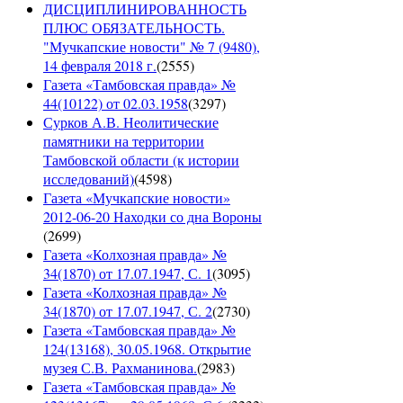
ДИСЦИПЛИНИРОВАННОСТЬ
ПЛЮС ОБЯЗАТЕЛЬНОСТЬ.
"Мучкапские новости" № 7 (9480),
14 февраля 2018 г.
(
2555
)
Газета «Тамбовская правда» №
44(10122) от 02.03.1958
(
3297
)
Сурков А.В. Неолитические
памятники на территории
Тамбовской области (к истории
исследований)
(
4598
)
Газета «Мучкапские новости»
2012-06-20 Находки со дна Вороны
(
2699
)
Газета «Колхозная правда» №
34(1870) от 17.07.1947, С. 1
(
3095
)
Газета «Колхозная правда» №
34(1870) от 17.07.1947, С. 2
(
2730
)
Газета «Тамбовская правда» №
124(13168), 30.05.1968. Открытие
музея С.В. Рахманинова.
(
2983
)
Газета «Тамбовская правда» №