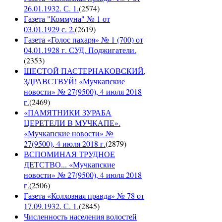
26.01.1932. С. 1.
(
2574
)
Газета "Коммуна" № 1 от
03.01.1929 с. 2.
(
2619
)
Газета «Голос пахаря» № 1 (700) от
04.01.1928 г. СУД. Поджигатели.
(
2353
)
ШЕСТОЙ ПАСТЕРНАКОВСКИЙ,
ЗДРАВСТВУЙ! «Мучкапские
новости» № 27(9500), 4 июля 2018
г.
(
2469
)
«ПАМЯТНИКИ ЗУРАБА
ЦЕРЕТЕЛИ В МУЧКАПЕ».
«Мучкапские новости» №
27(9500), 4 июля 2018 г.
(
2879
)
ВСПОМИНАЯ ТРУДНОЕ
ДЕТСТВО... «Мучкапские
новости» № 27(9500), 4 июля 2018
г.
(
2506
)
Газета «Колхозная правда» № 78 от
17.09.1932. С. 1.
(
2845
)
Численность населения волостей