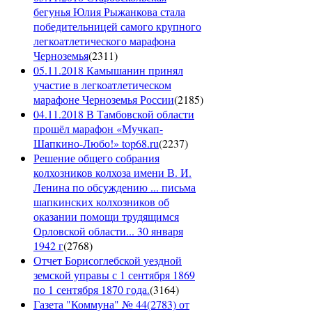
бегунья Юлия Рыжанкова стала
победительницей самого крупного
легкоатлетического марафона
Черноземья
(
2311
)
05.11.2018 Камышанин принял
участие в легкоатлетическом
марафоне Черноземья России
(
2185
)
04.11.2018 В Тамбовской области
прошёл марафон «Мучкап-
Шапкино-Любо!» top68.ru
(
2237
)
Решение общего собрания
колхозников колхоза имени В. И.
Ленина по обсуждению ... письма
шапкинских колхозников об
оказании помощи трудящимся
Орловской области... 30 января
1942 г
(
2768
)
Отчет Борисоглебской уездной
земской управы с 1 сентября 1869
по 1 сентября 1870 года.
(
3164
)
Газета "Коммуна" № 44(2783) от