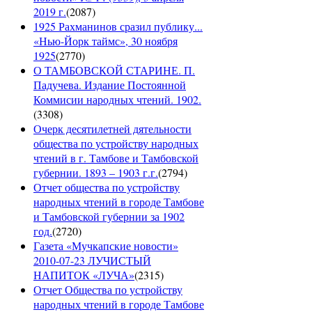
2019 г.
(
2087
)
1925 Рахманинов сразил публику...
«Нью-Йорк таймс», 30 ноября
1925
(
2770
)
О ТАМБОВСКОЙ СТАРИНЕ. П.
Падучева. Издание Постоянной
Коммисии народных чтений. 1902.
(
3308
)
Очерк десятилетней дятельности
общества по устройству народных
чтений в г. Тамбове и Тамбовской
губернии. 1893 – 1903 г.г.
(
2794
)
Отчет общества по устройству
народных чтений в городе Тамбове
и Тамбовской губернии за 1902
год.
(
2720
)
Газета «Мучкапские новости»
2010-07-23 ЛУЧИСТЫЙ
НАПИТОК «ЛУЧА»
(
2315
)
Отчет Общества по устройству
народных чтений в городе Тамбове