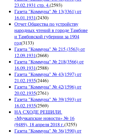
23.02.1931 стр. 4.
(
2593
)
Газета "Коммуна" № 13(3361) от
16.01.1931
(
2430
)
Отчет Общества по устройству
народных чтений в городе Тамбове
и Тамбовской губернии за 1904
год
(
3133
)
Газета "Коммуна" № 215 (3563) от
12.09.1931
(
2668
)
Газета "Коммуна" № 218(3566) от
16.09.1931
(
2588
)
Газета "Коммуна" № 43(1597) от
21.02.1935
(
2446
)
Газета "Коммуна" № 42(1596) от
20.02.1935
(
2761
)
Газета "Коммуна" № 39(1593) от
16.02.1935
(
2569
)
НА СХОДЕ РЕШИЛИ.
«Мучкапские новости» № 16
(9489), 18 апреля 2018 г.
(
3255
)
Газета "Коммуна" № 36(1590) от