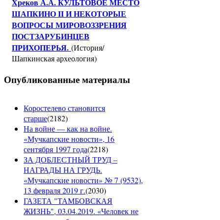
Хреков А.А. КУЛЬТОВОЕ МЕСТО
ШАПКИНО II И НЕКОТОРЫЕ
ВОПРОСЫ МИРОВОЗЗРЕНИЯ
ПОСТЗАРУБИНЦЕВ
ПРИХОПЕРЬЯ.
(История/
Шапкинская археология)
Опубликованные материалы
Коростелево становится
старше
(
2182
)
На войне — как на войне.
«Мучкапские новости», 16
сентября 1997 года
(
2218
)
ЗА ДОБЛЕСТНЫЙ ТРУД –
НАГРАДЫ НА ГРУДЬ.
«Мучкапские новости» № 7 (9532),
13 февраля 2019 г.
(
2030
)
ГАЗЕТА "ТАМБОВСКАЯ
ЖИЗНЬ", 03.04.2019. «Человек не