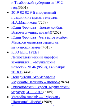
и Тамбовской губернии за 1912
год.
(
3601
)
2019-02-02 9-й спортивный
праздник на призы генерала
Н.А.Масликова
(
7259
)
Юлия Фролова - Третье ноября.
Встреча лучших друзей!
(
7262
)
Юлия Фролова - Четвёртое ноября.
Марафон единства сердец на
мучкапской земле!
(
4013
)
КТО БЫСТРЕЕ?
Легкоатлетический марафон
закончился... «Мучкапские
новости» № 46 (9519), 14 ноября
2018 г.
(
4470
)
Победители 7-го марафона
«Мучкап-Шапкино – Любо!»
(
2824
)
Грибановский Сергей. Мучкапский
марафон, 4.11.2018.
(
3185
)
Vernadka runclub — "Мучкап -
Шапкино" -Любо!
(
2989
)