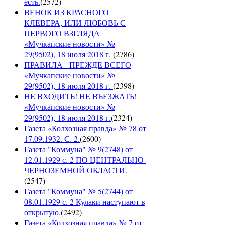
есть.
(
2572
)
ВЕНОК ИЗ КРАСНОГО
КЛЕВЕРА, ИЛИ ЛЮБОВЬ С
ПЕРВОГО ВЗГЛЯДА
«Мучкапские новости» №
29(9502), 18 июля 2018 г.
(
2786
)
ПРАВИЛА - ПРЕЖДЕ ВСЕГО
«Мучкапские новости» №
29(9502), 18 июля 2018 г.
(
2398
)
НЕ ВХОДИТЬ! НЕ ВЪЕЗЖАТЬ!
«Мучкапские новости» №
29(9502), 18 июля 2018 г.
(
2324
)
Газета «Колхозная правда» № 78 от
17.09.1932. С. 2.
(
2600
)
Газета "Коммуна" № 9(2748) от
12.01.1929 с. 2 ПО ЦЕНТРАЛЬНО-
ЧЕРНОЗЕМНОЙ ОБЛАСТИ.
(
2547
)
Газета "Коммуна" № 5(2744) от
08.01.1929 с. 2 Кулаки наступают в
открытую.
(
2492
)
Газета «Колхозная правда» № 7 от