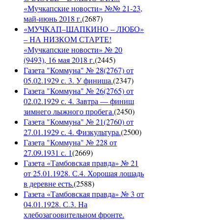
«Мучкапские новости» №№ 21-23,
май-июнь 2018 г.
(
2687
)
«МУЧКАП–ШАПКИНО – ЛЮБО»
– НА НИЗКОМ СТАРТЕ!
«Мучкапские новости» № 20
(9493), 16 мая 2018 г.
(
2445
)
Газета "Коммуна" № 28(2767) от
05.02.1929 с. 3. У финиша.
(
2347
)
Газета "Коммуна" № 26(2765) от
02.02.1929 с. 4. Завтра — финиш
зимнего лыжного пробега.
(
2450
)
Газета "Коммуна" № 21(2760) от
27.01.1929 с. 4. Физкультура.
(
2500
)
Газета "Коммуна" № 228 от
27.09.1931 с. 1
(
2669
)
Газета «Тамбовская правда» № 21
от 25.01.1928. С.4. Хорошая лошадь
в деревне есть.
(
2588
)
Газета «Тамбовская правда» № 3 от
04.01.1928. С.3. На
хлебозагоовительном фронте.