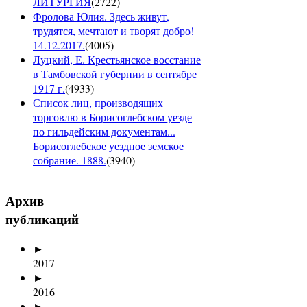
ЛИТУРГИЯ
(
2722
)
Фролова Юлия. Здесь живут,
трудятся, мечтают и творят добро!
14.12.2017.
(
4005
)
Луцкий, Е. Крестьянское восстание
в Тамбовской губернии в сентябре
1917 г.
(
4933
)
Список лиц, производящих
торговлю в Борисоглебском уезде
по гильдейским документам...
Борисоглебское уездное земское
собрание. 1888.
(
3940
)
Архив
публикаций
►
2017
►
2016
►