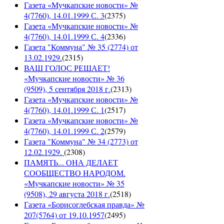
Газета «Мучкапские новости» №
4(7760), 14.01.1999 С. 3
(
2375
)
Газета «Мучкапские новости» №
4(7760), 14.01.1999 С. 4
(
2336
)
Газета "Коммуна" № 35 (2774) от
13.02.1929.
(
2315
)
ВАШ ГОЛОС РЕШАЕТ!
«Мучкапские новости» № 36
(9509), 5 сентября 2018 г.
(
2313
)
Газета «Мучкапские новости» №
4(7760), 14.01.1999 С. 1
(
2517
)
Газета «Мучкапские новости» №
4(7760), 14.01.1999 С. 2
(
2579
)
Газета "Коммуна" № 34 (2773) от
12.02.1929.
(
2308
)
ПАМЯТЬ... ОНА ДЕЛАЕТ
СООБЩЕСТВО НАРОДОМ.
«Мучкапские новости» № 35
(9508), 29 августа 2018 г.
(
2518
)
Газета «Борисоглебская правда» №
207(5764) от 19.10.1957
(
2495
)