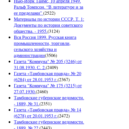
Нью-Йорк Таймс, 10 апреля 1949.
Ральф Томпсон. “В литературе и за
ее пределами”
(
2522
)
Материалы по истории СССР. Т. 1:
Документы по истории советского
общества. - 1955.
(
3124
)
Вся Россия 1899. Русская книга
промышленности, торговли,
сельского хозяйства и
администрации
(
3506
)
Газета "Коммуна" № 205 (3246) от
31.08.1930. С. 2.
(
2409
)
Газета «Тамбовская правда» № 20
(6284) от 28.01.1953 г.
(
2367
)
Газета "Коммуна" № 175 (3215) от
27.07.1930.
(
2460
)
Тамбовские губернские ведомости.
- 1889, № 31.
(
2351
)
Газета «Тамбовская правда» № 14
(6278) от 20.01.1953 г.
(
2472
)
Тамбовские губернские ведомости.
- 1889, № 22.
(
2443
)