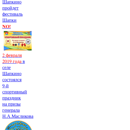
Шапкино
пройдет
фестиваль
Шапки
NO!
2 февраля
2019 года
в
селе
Шапкино
состоялся
9-й
спортивный
праздник
на призы
генерала
Н.А.Масликова