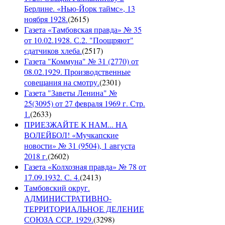
Берлине. «Нью-Йорк таймс», 13
ноября 1928.
(
2615
)
Газета «Тамбовская правда» № 35
от 10.02.1928. С.2. "Поощряют"
сдатчиков хлеба.
(
2517
)
Газета "Коммуна" № 31 (2770) от
08.02.1929. Производственные
совещания на смотру.
(
2301
)
Газета "Заветы Ленина" №
25(3095) от 27 февраля 1969 г. Стр.
1.
(
2633
)
ПРИЕЗЖАЙТЕ К НАМ... НА
ВОЛЕЙБОЛ! «Мучкапские
новости» № 31 (9504), 1 августа
2018 г.
(
2602
)
Газета «Колхозная правда» № 78 от
17.09.1932. С. 4.
(
2413
)
Тамбовский округ.
АДМИНИСТРАТИВНО-
ТЕРРИТОРИАЛЬНОЕ ДЕЛЕНИЕ
СОЮЗА ССР. 1929.
(
3298
)