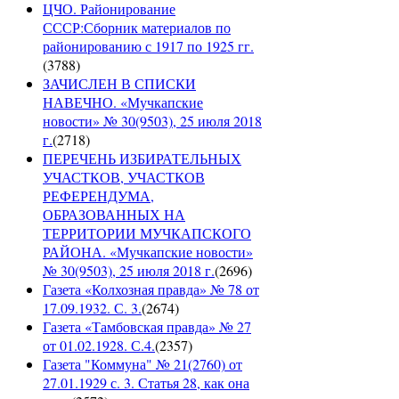
ЦЧО. Районирование
СССР:Сборник материалов по
районированию с 1917 по 1925 гг.
(
3788
)
ЗАЧИСЛЕН В СПИСКИ
НАВЕЧНО. «Мучкапские
новости» № 30(9503), 25 июля 2018
г.
(
2718
)
ПЕРЕЧЕНЬ ИЗБИРАТЕЛЬНЫХ
УЧАСТКОВ, УЧАСТКОВ
РЕФЕРЕНДУМА,
ОБРАЗОВАННЫХ НА
ТЕРРИТОРИИ МУЧКАПСКОГО
РАЙОНА. «Мучкапские новости»
№ 30(9503), 25 июля 2018 г.
(
2696
)
Газета «Колхозная правда» № 78 от
17.09.1932. С. 3.
(
2674
)
Газета «Тамбовская правда» № 27
от 01.02.1928. С.4.
(
2357
)
Газета "Коммуна" № 21(2760) от
27.01.1929 с. 3. Статья 28, как она