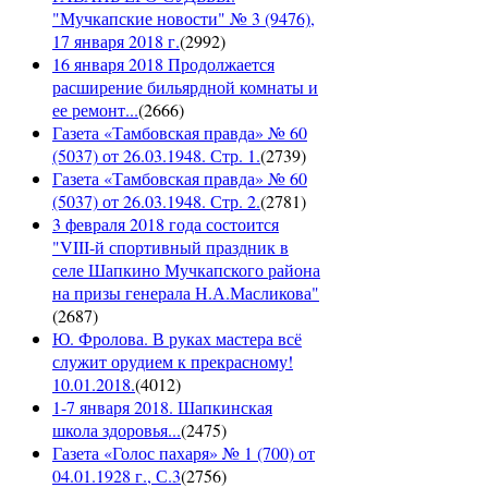
"Мучкапские новости" № 3 (9476),
17 января 2018 г.
(
2992
)
16 января 2018 Продолжается
расширение бильярдной комнаты и
ее ремонт...
(
2666
)
Газета «Тамбовская правда» № 60
(5037) от 26.03.1948. Стр. 1.
(
2739
)
Газета «Тамбовская правда» № 60
(5037) от 26.03.1948. Стр. 2.
(
2781
)
3 февраля 2018 года состоится
"VIII-й спортивный праздник в
селе Шапкино Мучкапского района
на призы генерала Н.А.Масликова"
(
2687
)
Ю. Фролова. В руках мастера всё
служит орудием к прекрасному!
10.01.2018.
(
4012
)
1-7 января 2018. Шапкинская
школа здоровья...
(
2475
)
Газета «Голос пахаря» № 1 (700) от
04.01.1928 г., С.3
(
2756
)