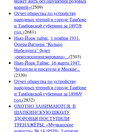
может жить без ощущения родовых
корней»
(
2509
)
Отчет общества по устройству
народных чтений в городе Тамбове
и Тамбовской губернии за 1897/8
год.
(
2681
)
Нью-Йорк таймс, 1 ноября 1931.
Опера Вагнера “Кольцо
Нибелунга” будет
«революционизирована»...
(
2303
)
Нью-Йорк Таймс, 16 марта 1947.
Читатели и писатели в Москве...
(
2339
)
Отчет общества по устройству
народных чтений в городе Тамбове
и Тамбовской губернии за 1898/9
год.
(
2832
)
ОХОТНО ЗАНИМАЮТСЯ. В
ШАПКИНСКУЮ ШКОЛУ
ЗДОРОВЬЯ ПОСТУПИЛИ
ТРЕНАЖЁРЫ. «Мучкапские
новости» № 14 (9539), 3 апреля