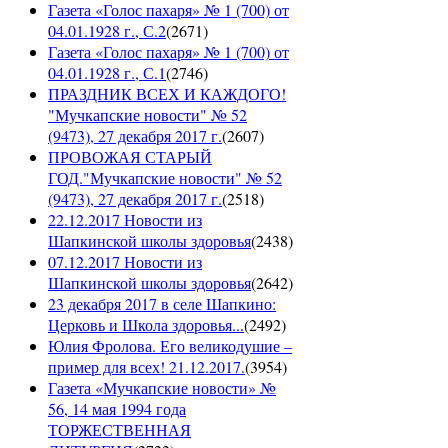
Газета «Голос пахаря» № 1 (700) от
04.01.1928 г., С.2
(
2671
)
Газета «Голос пахаря» № 1 (700) от
04.01.1928 г., С.1
(
2746
)
ПРАЗДНИК ВСЕХ И КАЖДОГО!
"Мучкапские новости" № 52
(9473), 27 декабря 2017 г.
(
2607
)
ПРОВОЖАЯ СТАРЫЙ
ГОД."Мучкапские новости" № 52
(9473), 27 декабря 2017 г.
(
2518
)
22.12.2017 Новости из
Шапкинской школы здоровья
(
2438
)
07.12.2017 Новости из
Шапкинской школы здоровья
(
2642
)
23 декабря 2017 в селе Шапкино:
Церковь и Школа здоровья...
(
2492
)
Юлия Фролова. Его великодушие –
пример для всех! 21.12.2017.
(
3954
)
Газета «Мучкапские новости» №
56, 14 мая 1994 года
ТОРЖЕСТВЕННАЯ