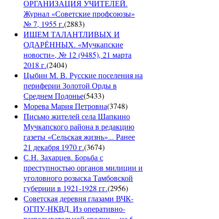
ОРГАНИЗАЦИЯ УЧИТЕЛЕЙ.
Журнал «Советские профсоюзы»
№ 7, 1955 г.
(
2883
)
ИЩЕМ ТАЛАНТЛИВЫХ И
ОДАРЁННЫХ. «Мучкапские
новости», № 12 (9485), 21 марта
2018 г.
(
2404
)
Цыбин М. В. Русские поселения на
периферии Золотой Орды в
Среднем Подонье
(
5433
)
Морева Мария Петровна
(
3748
)
Письмо жителей села Шапкино
Мучкапского района в редакцию
газеты «Сельская жизнь»... Ранее
21 декабря 1970 г.
(
3674
)
С.Н. Захарцев. Борьба с
преступностью органов милиции и
уголовного розыска Тамбовской
губернии в 1921-1928 гг.
(
2956
)
Советская деревня глазами ВЧК-
ОГПУ-НКВД. Из оперативно-
разведывательной сводки ... на 6