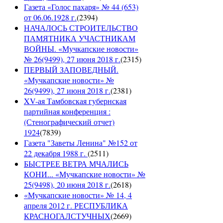
Газета «Голос пахаря» № 44 (653)
от 06.06.1928 г.
(
2394
)
НАЧАЛОСЬ СТРОИТЕЛЬСТВО
ПАМЯТНИКА УЧАСТНИКАМ
ВОЙНЫ. «Мучкапские новости»
№ 26(9499), 27 июня 2018 г.
(
2315
)
ПЕРВЫЙ ЗАПОВЕДНЫЙ.
«Мучкапские новости» №
26(9499), 27 июня 2018 г.
(
2381
)
XV-ая Тамбовская губернская
партийная конференция :
(Стенографический отчет)
1924
(
7839
)
Газета "Заветы Ленина" №152 от
22 декабря 1988 г.
(
2511
)
БЫСТРЕЕ ВЕТРА МЧАЛИСЬ
КОНИ... «Мучкапские новости» №
25(9498), 20 июня 2018 г.
(
2618
)
«Мучкапские новости» № 14, 4
апреля 2012 г. РЕСПУБЛИКА
КРАСНОГАЛСТУЧНЫХ
(
2669
)