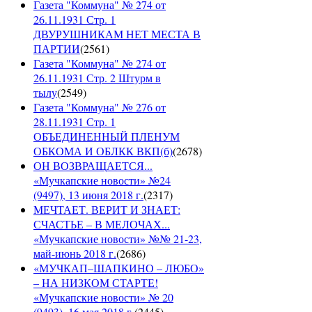
Газета "Коммуна" № 274 от
26.11.1931 Стр. 1
ДВУРУШНИКАМ НЕТ МЕСТА В
ПАРТИИ
(
2561
)
Газета "Коммуна" № 274 от
26.11.1931 Стр. 2 Штурм в
тылу
(
2549
)
Газета "Коммуна" № 276 от
28.11.1931 Стр. 1
ОБЪЕДИНЕННЫЙ ПЛЕНУМ
ОБКОМА И ОБЛКК ВКП(б)
(
2678
)
ОН ВОЗВРАЩАЕТСЯ...
«Мучкапские новости» №24
(9497), 13 июня 2018 г.
(
2317
)
МЕЧТАЕТ. ВЕРИТ И ЗНАЕТ:
СЧАСТЬЕ – В МЕЛОЧАХ...
«Мучкапские новости» №№ 21-23,
май-июнь 2018 г.
(
2686
)
«МУЧКАП–ШАПКИНО – ЛЮБО»
– НА НИЗКОМ СТАРТЕ!
«Мучкапские новости» № 20
(9493), 16 мая 2018 г.
(
2445
)