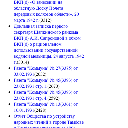
ВКП(б) «О занесении на
областную Доску Почета
передовых колхозов области». 20
марта 1942 г.
(
3312
)
Докладная записка первого
секретаря Шапкинского райкома
ВКП(б) А.И. Сапроновой в обком
ВКП(б) о рациональном
использовании государственной
водяной мельницы. 24 августа 1942
г.
(
3014
)
Газета "Коммуна" № 27(3375) от
03.02.1931
(
2632
)
Газета "Коммуна" № 45(3393) от
23.02.1931 стр. 1.
(
2670
)
Газета "Коммуна" № 45(3393) от
23.02.1931 стр. 4.
(
2592
)
Газета "Коммуна" № 13(3361) от
16.01.1931
(
2428
)
Отчет Общества по устройству
народных чтений в городе Тамбове
и Тамбовской губернии за 1904