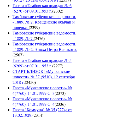
Газета «Тамбовская правда» № 6
(6270) от 09.01.1953 г.
(
2302
)
Тамбовские губернские ведомости.
- 1889, № 2. Крещенские обычаи и
поверья.
(
2399
)
Тамбовские губернские ведомости.
- 1889, № 7.
(
2476
)
Тамбовские губернские ведомости.
- 1889, № 2. Эпоха Петра Великого.
(
2567
)
Газета «Тамбовская правда» № 5
(6269) от 07.01.1953 г.
(
2277
)
СТАРТ БЛИЗОК! «Мучкапские
новости» № 37 (9510), 12 сентября
2018 г.
(
2450
)
Газета «Мучкапские новости» №
4(7760), 14.01.1999 С. 3
(
2373
)
Газета «Мучкапские новости» №
4(7760), 14.01.1999 С. 4
(
2336
)
Газета "Коммуна" № 35 (2774) от
13.02.1929.
(
2314
)