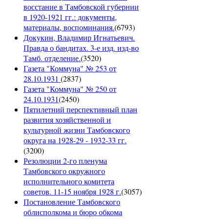
восстание в Тамбовской губернии
в 1920-1921 гг.: документы,
материалы, воспоминания.
(
6793
)
Докукин, Владимир Игнатьевич.
Правда о бандитах. 3-е изд. изд-во
Тамб. отделение.
(
3520
)
Газета "Коммуна" № 253 от
28.10.1931
(
2837
)
Газета "Коммуна" № 250 от
24.10.1931
(
2450
)
Пятилетний перспективный план
развития хозяйственной и
культурной жизни Тамбовского
округа на 1928-29 - 1932-33 гг.
(
3200
)
Резолюции 2-го пленума
Тамбовского окружного
исполнительного комитета
советов. 11-15 ноября 1928 г.
(
3057
)
Постановление Тамбовского
облисполкома и бюро обкома