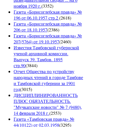
ноября 1920 г.
(
3352
)
Газета «Борисоглебская правда» №
196 от 06.10.1957 стр.2
(
2618
)
Газета «Борисоглебская правда» №
206 от 18.10.1957
(
2386
)
Газета «Борисоглебская правда» №
207(5764) от 19.10.1957
(
2460
)
Известия Тамбовской губернской
ученой архивной комиссии.
Выпуск 39. Тамбов. 1895
стр.90
(
3844
)
Отчет Общества по устройству
народных чтений в городе Тамбове
и Тамбовской губернии за 1901
год
(
3015
)
ДИСЦИПЛИНИРОВАННОСТЬ
ПЛЮС ОБЯЗАТЕЛЬНОСТЬ.
"Мучкапские новости" № 7 (9480),
14 февраля 2018 г.
(
2553
)
Газета «Тамбовская правда» №
44(10122) от 02.03.1958
(
3295
)