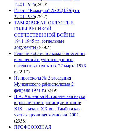
12.01.1935
(
2933
)
Газета "Коммуна" № 22(1576) от
27.01.1935
(
2622
)
ТАМБОВСКАЯ ОБЛАСТЬ В
ГОДЫ ВЕЛИКОЙ
ОТЕЧЕСТВЕННОЙ ВОЙНЫ
1941-1945 гг. (отдельные
документы)
(
6305
)
Решение облисполкома о внесении
изменений в учетные данные
населенных пунктов. 22 марта 1978
г.
(
3917
)
Из протокола № 2 заседания
Мучкапского райисполкома 2
февраля 1971 г.
(
3249
)
В.А. Алленова Историческая наука
в российской провинции в конце
XIX - начале XX вв.: Тамбовская
ученая архивная комиссия. 2002.
(
2938
)
ПРОФСОЮЗНАЯ