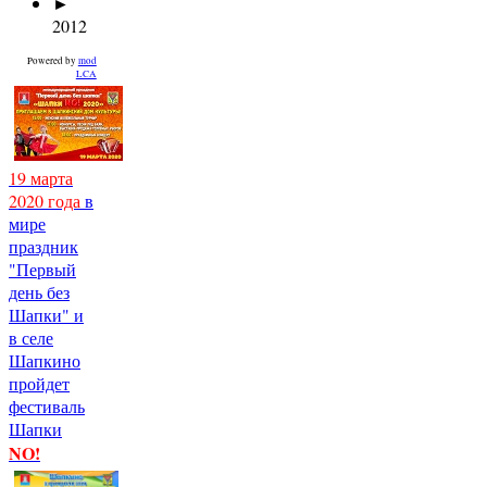
►
2012
Powered by
mod
LCA
19 марта
2020 года
в
мире
праздник
"Первый
день без
Шапки" и
в селе
Шапкино
пройдет
фестиваль
Шапки
NO!