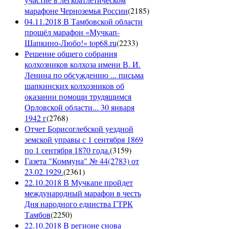
марафоне Черноземья России
(
2185
)
04.11.2018 В Тамбовской области
прошёл марафон «Мучкап-
Шапкино-Любо!» top68.ru
(
2233
)
Решение общего собрания
колхозников колхоза имени В. И.
Ленина по обсуждению ... письма
шапкинских колхозников об
оказании помощи трудящимся
Орловской области... 30 января
1942 г
(
2768
)
Отчет Борисоглебской уездной
земской управы с 1 сентября 1869
по 1 сентября 1870 года.
(
3159
)
Газета "Коммуна" № 44(2783) от
23.02.1929.
(
2361
)
22.10.2018 В Мучкапе пройдет
международный марафон в честь
Дня народного единства ГТРК
Тамбов
(
2250
)
22.10.2018 В регионе снова