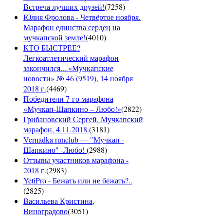
Встреча лучших друзей!
(
7258
)
Юлия Фролова - Четвёртое ноября.
Марафон единства сердец на
мучкапской земле!
(
4010
)
КТО БЫСТРЕЕ?
Легкоатлетический марафон
закончился... «Мучкапские
новости» № 46 (9519), 14 ноября
2018 г.
(
4469
)
Победители 7-го марафона
«Мучкап-Шапкино – Любо!»
(
2822
)
Грибановский Сергей. Мучкапский
марафон, 4.11.2018.
(
3181
)
Vernadka runclub — "Мучкап -
Шапкино" -Любо!
(
2988
)
Отзывы участников марафона -
2018 г.
(
2983
)
YetiPro - Бежать или не бежать?..
(
2825
)
Васильева Кристина,
Виноградово
(
3051
)