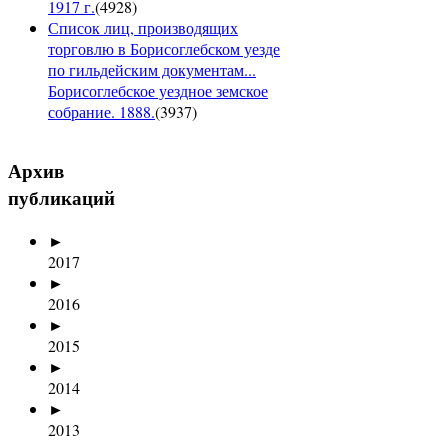
1917 г.
(
4928
)
Список лиц, производящих
торговлю в Борисоглебском уезде
по гильдейским документам...
Борисоглебское уездное земское
собрание. 1888.
(
3937
)
Архив
публикаций
►
2017
►
2016
►
2015
►
2014
►
2013