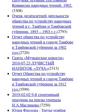
Коммисии народных чтений. 1902.
(
3308
)
Очерк десятилетней дятельности
общества по устройству народных
чтений в г. Тамбове и Тамбовской
губернии. 1893 – 1903 г.г.
(
2793
)
Отчет общества по устройству
народных чтений в городе Тамбове
и Тамбовской губернии за 1902
год.
(
2720
)
Газета «Мучкапские новости»
2010-07-23 ЛУЧИСТЫЙ
НАПИТОК «ЛУЧА»
(
2313
)
Отчет Общества по устройству
народных чтений в городе Тамбове
и Тамбовской губернии за 1912
год.
(
3599
)
2019-02-02 9-й спортивный
праздник на призы генерала
Н.А.Масликова
(
7250
)
Юлия Фролова - Третье ноября.