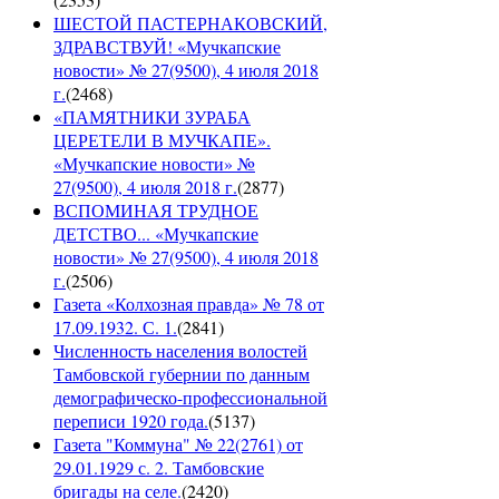
ШЕСТОЙ ПАСТЕРНАКОВСКИЙ,
ЗДРАВСТВУЙ! «Мучкапские
новости» № 27(9500), 4 июля 2018
г.
(
2468
)
«ПАМЯТНИКИ ЗУРАБА
ЦЕРЕТЕЛИ В МУЧКАПЕ».
«Мучкапские новости» №
27(9500), 4 июля 2018 г.
(
2877
)
ВСПОМИНАЯ ТРУДНОЕ
ДЕТСТВО... «Мучкапские
новости» № 27(9500), 4 июля 2018
г.
(
2506
)
Газета «Колхозная правда» № 78 от
17.09.1932. С. 1.
(
2841
)
Численность населения волостей
Тамбовской губернии по данным
демографическо-профессиональной
переписи 1920 года.
(
5137
)
Газета "Коммуна" № 22(2761) от
29.01.1929 с. 2. Тамбовские
бригады на селе.
(
2420
)