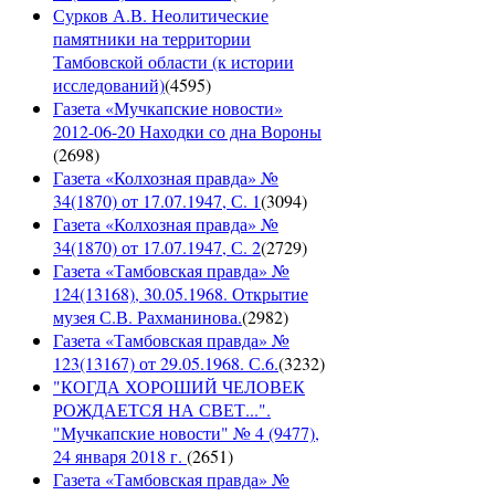
Сурков А.В. Неолитические
памятники на территории
Тамбовской области (к истории
исследований)
(
4595
)
Газета «Мучкапские новости»
2012-06-20 Находки со дна Вороны
(
2698
)
Газета «Колхозная правда» №
34(1870) от 17.07.1947, С. 1
(
3094
)
Газета «Колхозная правда» №
34(1870) от 17.07.1947, С. 2
(
2729
)
Газета «Тамбовская правда» №
124(13168), 30.05.1968. Открытие
музея С.В. Рахманинова.
(
2982
)
Газета «Тамбовская правда» №
123(13167) от 29.05.1968. С.6.
(
3232
)
"КОГДА ХОРОШИЙ ЧЕЛОВЕК
РОЖДАЕТСЯ НА СВЕТ...".
"Мучкапские новости" № 4 (9477),
24 января 2018 г.
(
2651
)
Газета «Тамбовская правда» №