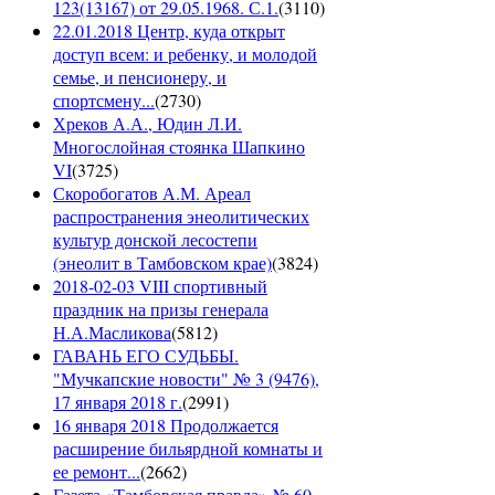
123(13167) от 29.05.1968. С.1.
(
3110
)
22.01.2018 Центр, куда открыт
доступ всем: и ребенку, и молодой
семье, и пенсионеру, и
спортсмену...
(
2730
)
Хреков А.А., Юдин Л.И.
Многослойная стоянка Шапкино
VI
(
3725
)
Скоробогатов А.М. Ареал
распространения энеолитических
культур донской лесостепи
(энеолит в Тамбовском крае)
(
3824
)
2018-02-03 VIII спортивный
праздник на призы генерала
Н.А.Масликова
(
5812
)
ГАВАНЬ ЕГО СУДЬБЫ.
"Мучкапские новости" № 3 (9476),
17 января 2018 г.
(
2991
)
16 января 2018 Продолжается
расширение бильярдной комнаты и
ее ремонт...
(
2662
)
Газета «Тамбовская правда» № 60