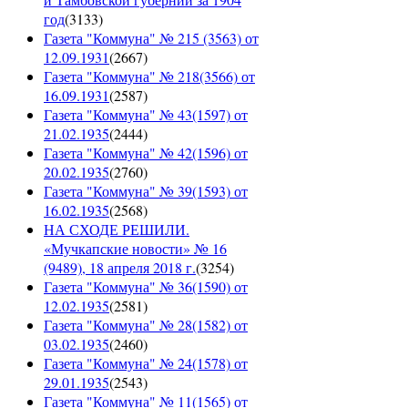
год
(
3133
)
Газета "Коммуна" № 215 (3563) от
12.09.1931
(
2667
)
Газета "Коммуна" № 218(3566) от
16.09.1931
(
2587
)
Газета "Коммуна" № 43(1597) от
21.02.1935
(
2444
)
Газета "Коммуна" № 42(1596) от
20.02.1935
(
2760
)
Газета "Коммуна" № 39(1593) от
16.02.1935
(
2568
)
НА СХОДЕ РЕШИЛИ.
«Мучкапские новости» № 16
(9489), 18 апреля 2018 г.
(
3254
)
Газета "Коммуна" № 36(1590) от
12.02.1935
(
2581
)
Газета "Коммуна" № 28(1582) от
03.02.1935
(
2460
)
Газета "Коммуна" № 24(1578) от
29.01.1935
(
2543
)
Газета "Коммуна" № 11(1565) от