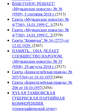
ВАШ ГОЛОС РЕШАЕТ!
«Мучкапские новости» № 36
(9509), 5 сентября 2018 г.
(
2313
)
Газета «Мучкапские новости» №
4(7760), 14.01.1999 С. 1
(
2515
)
Газета «Мучкапские новости» №
4(7760), 14.01.1999 С. 2
(
2579
)
Газета "Коммуна" № 34 (2773) от
12.02.1929.
(
2307
)
ПАМЯТЬ... ОНА ДЕЛАЕТ
СООБЩЕСТВО НАРОДОМ.
«Мучкапские новости» № 35
(9508), 29 августа 2018 г.
(
2517
)
Газета «Борисоглебская правда» №
207(5764) от 19.10.1957
(
2494
)
Газета «Борисоглебская правда» №
206 от 18.10.1957
(
2454
)
XVI-АЯ ТАМБОВСКАЯ
ГУБЕРНСКАЯ ПАРТИЙНАЯ
КОНФЕРЕНЦИЯ.
(стенографический отчет)