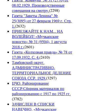
08.02.1929. Производственные
совещания на смотру.
(
2298
)
Газета "Заветы Ленина" №
25(3095) от 27 февраля 1969 г. Стр.
1.
(
2632
)
ПРИЕЗЖАЙТЕ К НАМ... НА
ВОЛЕЙБОЛ! «Мучкапские
новости» № 31 (9504), 1 августа
2018 г.
(
2601
)
Газета «Колхозная правда» № 78 от
17.09.1932. С. 4.
(
2410
)
Тамбовский округ.
АДМИНИСТРАТИВНО-
ТЕРРИТОРИАЛЬНОЕ ДЕЛЕНИЕ
СОЮЗА ССР. 1929.
(
3297
)
ЦЧО. Районирование
СССР:Сборник материалов по
районированию с 1917 по 1925 гг.
(
3782
)
ЗАЧИСЛЕН В СПИСКИ
НАВЕЧНО. «Мучкапские