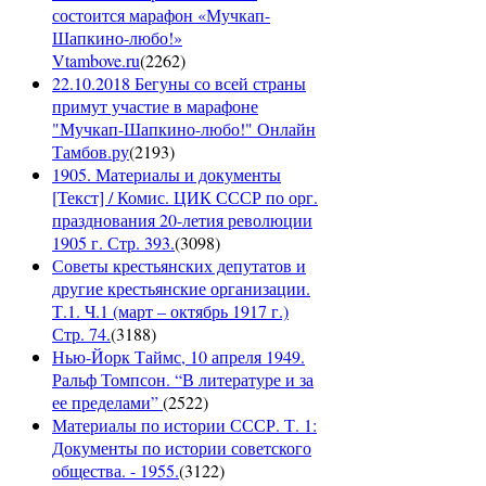
состоится марафон «Мучкап-
Шапкино-любо!»
Vtambove.ru
(
2262
)
22.10.2018 Бегуны со всей страны
примут участие в марафоне
"Мучкап-Шапкино-любо!" Онлайн
Тамбов.ру
(
2193
)
1905. Материалы и документы
[Текст] / Комис. ЦИК СССР по орг.
празднования 20-летия революции
1905 г. Стр. 393.
(
3098
)
Советы крестьянских депутатов и
другие крестьянские организации.
Т.1. Ч.1 (март – октябрь 1917 г.)
Стр. 74.
(
3188
)
Нью-Йорк Таймс, 10 апреля 1949.
Ральф Томпсон. “В литературе и за
ее пределами”
(
2522
)
Материалы по истории СССР. Т. 1:
Документы по истории советского
общества. - 1955.
(
3122
)