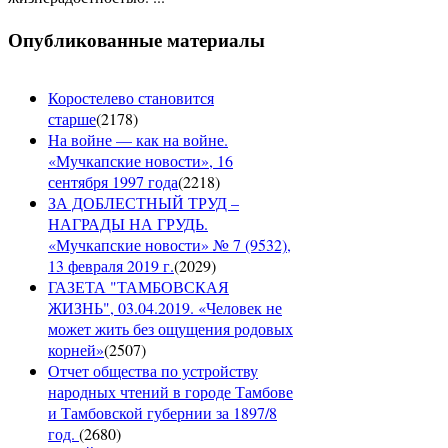
Опубликованные материалы
Коростелево становится
старше
(
2178
)
На войне — как на войне.
«Мучкапские новости», 16
сентября 1997 года
(
2218
)
ЗА ДОБЛЕСТНЫЙ ТРУД –
НАГРАДЫ НА ГРУДЬ.
«Мучкапские новости» № 7 (9532),
13 февраля 2019 г.
(
2029
)
ГАЗЕТА "ТАМБОВСКАЯ
ЖИЗНЬ", 03.04.2019. «Человек не
может жить без ощущения родовых
корней»
(
2507
)
Отчет общества по устройству
народных чтений в городе Тамбове
и Тамбовской губернии за 1897/8
год.
(
2680
)