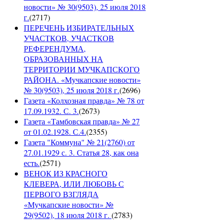
новости» № 30(9503), 25 июля 2018
г.
(
2717
)
ПЕРЕЧЕНЬ ИЗБИРАТЕЛЬНЫХ
УЧАСТКОВ, УЧАСТКОВ
РЕФЕРЕНДУМА,
ОБРАЗОВАННЫХ НА
ТЕРРИТОРИИ МУЧКАПСКОГО
РАЙОНА. «Мучкапские новости»
№ 30(9503), 25 июля 2018 г.
(
2696
)
Газета «Колхозная правда» № 78 от
17.09.1932. С. 3.
(
2673
)
Газета «Тамбовская правда» № 27
от 01.02.1928. С.4.
(
2355
)
Газета "Коммуна" № 21(2760) от
27.01.1929 с. 3. Статья 28, как она
есть.
(
2571
)
ВЕНОК ИЗ КРАСНОГО
КЛЕВЕРА, ИЛИ ЛЮБОВЬ С
ПЕРВОГО ВЗГЛЯДА
«Мучкапские новости» №
29(9502), 18 июля 2018 г.
(
2783
)