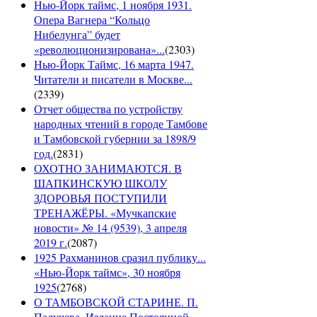
Нью-Йорк таймс, 1 ноября 1931.
Опера Вагнера “Кольцо
Нибелунга” будет
«революционизирована»...
(
2303
)
Нью-Йорк Таймс, 16 марта 1947.
Читатели и писатели в Москве...
(
2339
)
Отчет общества по устройству
народных чтений в городе Тамбове
и Тамбовской губернии за 1898/9
год.
(
2831
)
ОХОТНО ЗАНИМАЮТСЯ. В
ШАПКИНСКУЮ ШКОЛУ
ЗДОРОВЬЯ ПОСТУПИЛИ
ТРЕНАЖЁРЫ. «Мучкапские
новости» № 14 (9539), 3 апреля
2019 г.
(
2087
)
1925 Рахманинов сразил публику...
«Нью-Йорк таймс», 30 ноября
1925
(
2768
)
О ТАМБОВСКОЙ СТАРИНЕ. П.
Падучева. Издание Постоянной