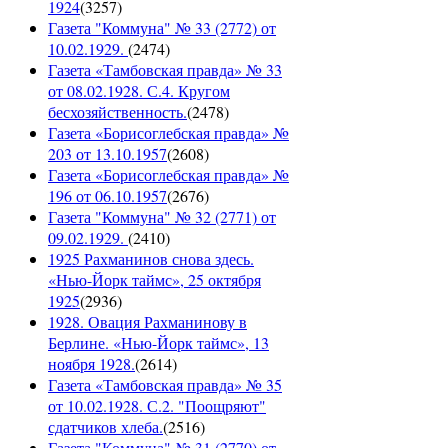
1924
(
3257
)
Газета "Коммуна" № 33 (2772) от
10.02.1929.
(
2474
)
Газета «Тамбовская правда» № 33
от 08.02.1928. С.4. Кругом
бесхозяйственность.
(
2478
)
Газета «Борисоглебская правда» №
203 от 13.10.1957
(
2608
)
Газета «Борисоглебская правда» №
196 от 06.10.1957
(
2676
)
Газета "Коммуна" № 32 (2771) от
09.02.1929.
(
2410
)
1925 Рахманинов снова здесь.
«Нью-Йорк таймс», 25 октября
1925
(
2936
)
1928. Овация Рахманинову в
Берлине. «Нью-Йорк таймс», 13
ноября 1928.
(
2614
)
Газета «Тамбовская правда» № 35
от 10.02.1928. С.2. "Поощряют"
сдатчиков хлеба.
(
2516
)
Газета "Коммуна" № 31 (2770) от