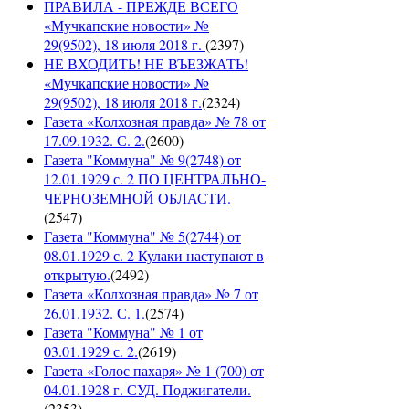
ПРАВИЛА - ПРЕЖДЕ ВСЕГО
«Мучкапские новости» №
29(9502), 18 июля 2018 г.
(
2397
)
НЕ ВХОДИТЬ! НЕ ВЪЕЗЖАТЬ!
«Мучкапские новости» №
29(9502), 18 июля 2018 г.
(
2324
)
Газета «Колхозная правда» № 78 от
17.09.1932. С. 2.
(
2600
)
Газета "Коммуна" № 9(2748) от
12.01.1929 с. 2 ПО ЦЕНТРАЛЬНО-
ЧЕРНОЗЕМНОЙ ОБЛАСТИ.
(
2547
)
Газета "Коммуна" № 5(2744) от
08.01.1929 с. 2 Кулаки наступают в
открытую.
(
2492
)
Газета «Колхозная правда» № 7 от
26.01.1932. С. 1.
(
2574
)
Газета "Коммуна" № 1 от
03.01.1929 с. 2.
(
2619
)
Газета «Голос пахаря» № 1 (700) от
04.01.1928 г. СУД. Поджигатели.
(
2353
)