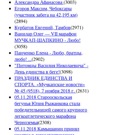
Александра Афанасова
(
3003
)
Егоров Максим, Чебоксары
(участник забега на 42,195 км)
(
2894
)
Курбатов Евгений, Тамбов
(
2971
)
Ванилар Олег — VII марафон
МУЧКАП-ШАПКИНО - Любо!
(
3058
)
Панченко Елена - Любо, братцы,
любо! ...
(
2902
)
"Питомцы Василия Николаевича" -
День единства в беге!
(
3098
)
ПРАЗДНИК ЕДИНСТВА И
СПОРТА. «Мучкапские новости»
№ 45 (9518), 7 ноября 2018 г.
(
2631
)
05.11.2018 Старооскольская
бегунья Юлия Рыжанкова стала
победительницей самого крупного
легкоатлетического марафона
Черноземья
(
2308
)
05.11.2018 Камышанин принял
участие в легкоатлетическом