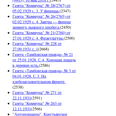
Газета "Коммуна" № 28(2767) от
05.02.1929 с. 3. У финиша.
(
2347
)
Газета "Коммуна" № 26(2765) от
02.02.1929 с. 4. Завтра — финиш
зимнего лыжного пробега.
(
2450
)
Газета "Коммуна" № 21(2760) от
27.01.1929 с. 4. Физкультура.
(
2500
)
Газета "Коммуна" № 228 от
27.09.1931 с. 1
(
2668
)
Газета «Тамбовская правда» № 21
от 25.01.1928. С.4. Хорошая лошадь
в деревне есть.
(
2586
)
Газета «Тамбовская правда» № 3 от
04.01.1928. С.3. На
хлебозагоовительном фронте.
(
2538
)
Газета "Коммуна" № 271 от
22.11.1931
(
2591
)
Газета "Коммуна" № 263 от
12.11.1931
(
2566
)
"Антоновщина". Крестьянское