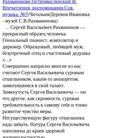
Рахманинове.Остромысленский И.
Впечатления, воспоминания.Сов.
музыка. №7
(Читальня/Деревня Ивановка
- музей С.В.Рахманинова)
... Сергей Васильевич Рахманинов —
прекрасный образец человека.
Гениальный пианист, композитор и
дирижер. Образцовый, любящий муж,
безупречный отец и счастливый дедушка
<...>
Совершенно напрасно многие из нас
считают Сергея Васильевича суровым
отшельником, каким-то анахоретом,
замкнувшимся в свой талант.
Замкнутость Сергея Васильевича — ни
что другое, как скромность, суровая
требовательность к самому себе и тонко
развитое чувство меры.
Несуществующую фигуру отшельника
надо забыть. Натура Сергея Васильевича
наполнена до краев здоровой
жизнерадостностью. ...