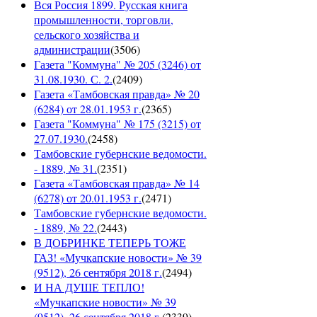
Вся Россия 1899. Русская книга
промышленности, торговли,
сельского хозяйства и
администрации
(
3506
)
Газета "Коммуна" № 205 (3246) от
31.08.1930. С. 2.
(
2409
)
Газета «Тамбовская правда» № 20
(6284) от 28.01.1953 г.
(
2365
)
Газета "Коммуна" № 175 (3215) от
27.07.1930.
(
2458
)
Тамбовские губернские ведомости.
- 1889, № 31.
(
2351
)
Газета «Тамбовская правда» № 14
(6278) от 20.01.1953 г.
(
2471
)
Тамбовские губернские ведомости.
- 1889, № 22.
(
2443
)
В ДОБРИНКЕ ТЕПЕРЬ ТОЖЕ
ГАЗ! «Мучкапские новости» № 39
(9512), 26 сентября 2018 г.
(
2494
)
И НА ДУШЕ ТЕПЛО!
«Мучкапские новости» № 39
(9512), 26 сентября 2018 г.
(
2339
)