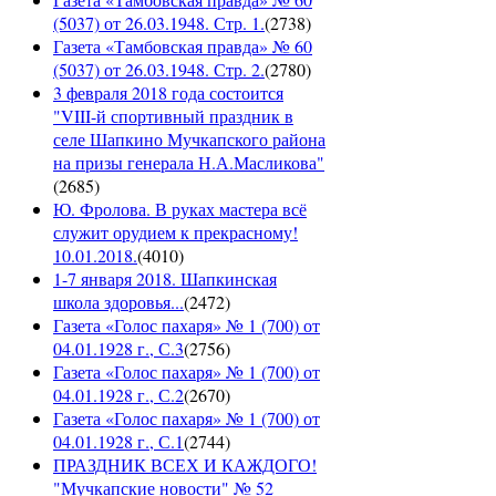
(5037) от 26.03.1948. Стр. 1.
(
2738
)
Газета «Тамбовская правда» № 60
(5037) от 26.03.1948. Стр. 2.
(
2780
)
3 февраля 2018 года состоится
"VIII-й спортивный праздник в
селе Шапкино Мучкапского района
на призы генерала Н.А.Масликова"
(
2685
)
Ю. Фролова. В руках мастера всё
служит орудием к прекрасному!
10.01.2018.
(
4010
)
1-7 января 2018. Шапкинская
школа здоровья...
(
2472
)
Газета «Голос пахаря» № 1 (700) от
04.01.1928 г., С.3
(
2756
)
Газета «Голос пахаря» № 1 (700) от
04.01.1928 г., С.2
(
2670
)
Газета «Голос пахаря» № 1 (700) от
04.01.1928 г., С.1
(
2744
)
ПРАЗДНИК ВСЕХ И КАЖДОГО!
"Мучкапские новости" № 52