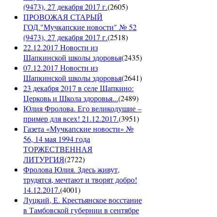
(9473), 27 декабря 2017 г.
(
2605
)
ПРОВОЖАЯ СТАРЫЙ
ГОД."Мучкапские новости" № 52
(9473), 27 декабря 2017 г.
(
2518
)
22.12.2017 Новости из
Шапкинской школы здоровья
(
2435
)
07.12.2017 Новости из
Шапкинской школы здоровья
(
2641
)
23 декабря 2017 в селе Шапкино:
Церковь и Школа здоровья...
(
2489
)
Юлия Фролова. Его великодушие –
пример для всех! 21.12.2017.
(
3951
)
Газета «Мучкапские новости» №
56, 14 мая 1994 года
ТОРЖЕСТВЕННАЯ
ЛИТУРГИЯ
(
2722
)
Фролова Юлия. Здесь живут,
трудятся, мечтают и творят добро!
14.12.2017.
(
4001
)
Луцкий, Е. Крестьянское восстание
в Тамбовской губернии в сентябре