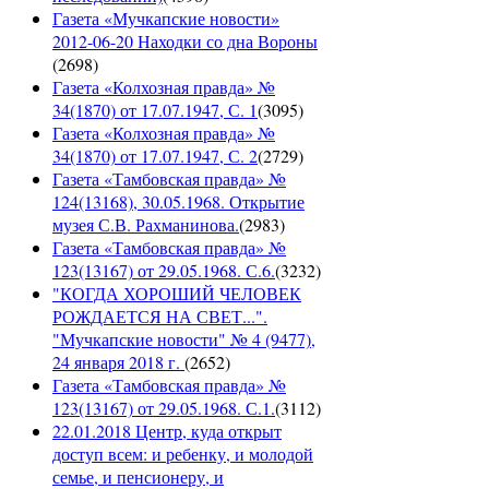
Газета «Мучкапские новости»
2012-06-20 Находки со дна Вороны
(
2698
)
Газета «Колхозная правда» №
34(1870) от 17.07.1947, С. 1
(
3095
)
Газета «Колхозная правда» №
34(1870) от 17.07.1947, С. 2
(
2729
)
Газета «Тамбовская правда» №
124(13168), 30.05.1968. Открытие
музея С.В. Рахманинова.
(
2983
)
Газета «Тамбовская правда» №
123(13167) от 29.05.1968. С.6.
(
3232
)
"КОГДА ХОРОШИЙ ЧЕЛОВЕК
РОЖДАЕТСЯ НА СВЕТ...".
"Мучкапские новости" № 4 (9477),
24 января 2018 г.
(
2652
)
Газета «Тамбовская правда» №
123(13167) от 29.05.1968. С.1.
(
3112
)
22.01.2018 Центр, куда открыт
доступ всем: и ребенку, и молодой
семье, и пенсионеру, и