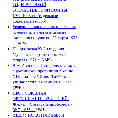
ГОДЫ ВЕЛИКОЙ
ОТЕЧЕСТВЕННОЙ ВОЙНЫ
1941-1945 гг. (отдельные
документы)
(
6305
)
Решение облисполкома о внесении
изменений в учетные данные
населенных пунктов. 22 марта 1978
г.
(
3919
)
Из протокола № 2 заседания
Мучкапского райисполкома 2
февраля 1971 г.
(
3249
)
В.А. Алленова Историческая наука
в российской провинции в конце
XIX - начале XX вв.: Тамбовская
ученая архивная комиссия. 2002.
(
2940
)
ПРОФСОЮЗНАЯ
ОРГАНИЗАЦИЯ УЧИТЕЛЕЙ.
Журнал «Советские профсоюзы»
№ 7, 1955 г.
(
2885
)
ИЩЕМ ТАЛАНТЛИВЫХ И