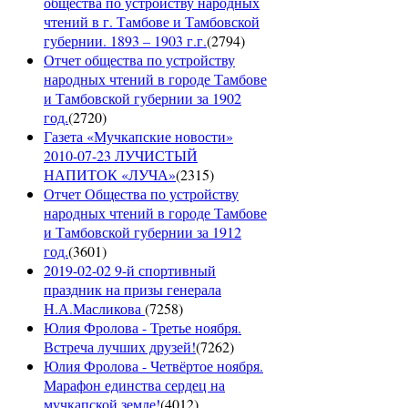
общества по устройству народных
чтений в г. Тамбове и Тамбовской
губернии. 1893 – 1903 г.г.
(
2794
)
Отчет общества по устройству
народных чтений в городе Тамбове
и Тамбовской губернии за 1902
год.
(
2720
)
Газета «Мучкапские новости»
2010-07-23 ЛУЧИСТЫЙ
НАПИТОК «ЛУЧА»
(
2315
)
Отчет Общества по устройству
народных чтений в городе Тамбове
и Тамбовской губернии за 1912
год.
(
3601
)
2019-02-02 9-й спортивный
праздник на призы генерала
Н.А.Масликова
(
7258
)
Юлия Фролова - Третье ноября.
Встреча лучших друзей!
(
7262
)
Юлия Фролова - Четвёртое ноября.
Марафон единства сердец на
мучкапской земле!
(
4012
)