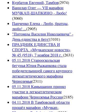
Курбатов Евгений, Тамбов
(
2974
)
Ванилар Олег — VII марафон
МУЧКАП-ШАПКИНО - Любо!
(
3060
)
Панченко Елена - Любо, братцы,
любо! ...
(
2905
)
"Питомцы Василия Николаевича" -
День единства в беге!
(
3101
)
ПРАЗДНИК ЕДИНСТВА И
СПОРТА. «Мучкапские новости»
№ 45 (9518), 7 ноября 2018 г.
(
2631
)
05.11.2018 Старооскольская
бегунья Юлия Рыжанкова стала
победительницей самого крупного
легкоатлетического марафона
Черноземья
(
2311
)
05.11.2018 Камышанин принял
участие в легкоатлетическом
марафоне Черноземья России
(
2185
)
04.11.2018 В Тамбовской области
прошёл марафон «Мучкап-