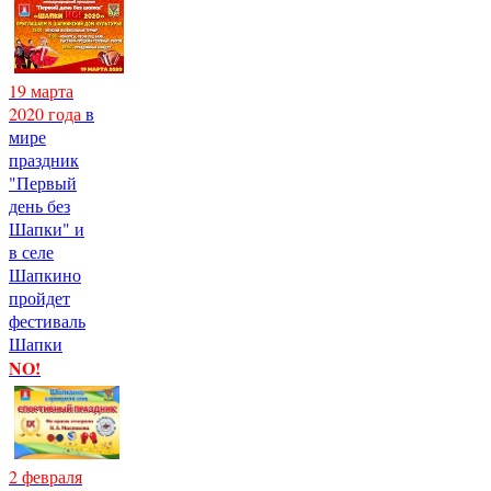
19 марта
2020 года
в
мире
праздник
"Первый
день без
Шапки" и
в селе
Шапкино
пройдет
фестиваль
Шапки
NO!
2 февраля