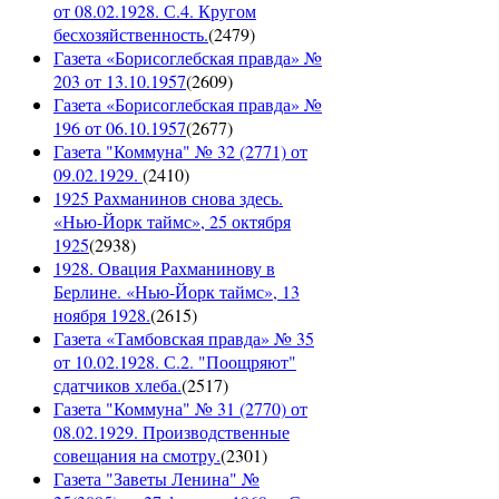
от 08.02.1928. С.4. Кругом
бесхозяйственность.
(
2479
)
Газета «Борисоглебская правда» №
203 от 13.10.1957
(
2609
)
Газета «Борисоглебская правда» №
196 от 06.10.1957
(
2677
)
Газета "Коммуна" № 32 (2771) от
09.02.1929.
(
2410
)
1925 Рахманинов снова здесь.
«Нью-Йорк таймс», 25 октября
1925
(
2938
)
1928. Овация Рахманинову в
Берлине. «Нью-Йорк таймс», 13
ноября 1928.
(
2615
)
Газета «Тамбовская правда» № 35
от 10.02.1928. С.2. "Поощряют"
сдатчиков хлеба.
(
2517
)
Газета "Коммуна" № 31 (2770) от
08.02.1929. Производственные
совещания на смотру.
(
2301
)
Газета "Заветы Ленина" №