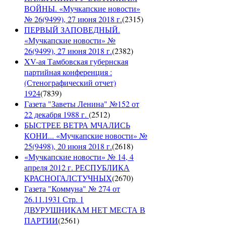
ВОЙНЫ. «Мучкапские новости»
№ 26(9499), 27 июня 2018 г.
(
2315
)
ПЕРВЫЙ ЗАПОВЕДНЫЙ.
«Мучкапские новости» №
26(9499), 27 июня 2018 г.
(
2382
)
XV-ая Тамбовская губернская
партийная конференция :
(Стенографический отчет)
1924
(
7839
)
Газета "Заветы Ленина" №152 от
22 декабря 1988 г.
(
2512
)
БЫСТРЕЕ ВЕТРА МЧАЛИСЬ
КОНИ... «Мучкапские новости» №
25(9498), 20 июня 2018 г.
(
2618
)
«Мучкапские новости» № 14, 4
апреля 2012 г. РЕСПУБЛИКА
КРАСНОГАЛСТУЧНЫХ
(
2670
)
Газета "Коммуна" № 274 от
26.11.1931 Стр. 1
ДВУРУШНИКАМ НЕТ МЕСТА В
ПАРТИИ
(
2561
)