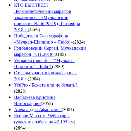
КТО БЫСТРЕЕ?
Легкоатлетический марафон
закончился... «Мучкапские
новости» № 46 (9519), 14 ноября
2018 г.
(
4469
)
Победители 7-го марафона
«Мучкап-Шапкино – Любо!»
(
2824
)
Грибановский Сергей. Мучкапский
марафон, 4.11.2018.
(
3185
)
Vernadka runclub — "Мучкап -
Шапкино" -Любо!
(
2989
)
Отзывы участников марафона -
2018 г.
(
2984
)
YetiPro - Бежать или не бежать?..
(
2828
)
Васильева Кристина,
Виноградово
(
3052
)
Александра Афанасова
(
3004
)
Егоров Максим, Чебоксары
(участник забега на 42,195 км)
(
2894
)