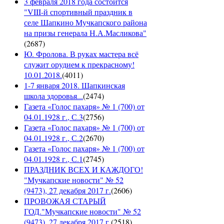
3 февраля 2018 года состоится
"VIII-й спортивный праздник в
селе Шапкино Мучкапского района
на призы генерала Н.А.Масликова"
(
2687
)
Ю. Фролова. В руках мастера всё
служит орудием к прекрасному!
10.01.2018.
(
4011
)
1-7 января 2018. Шапкинская
школа здоровья...
(
2474
)
Газета «Голос пахаря» № 1 (700) от
04.01.1928 г., С.3
(
2756
)
Газета «Голос пахаря» № 1 (700) от
04.01.1928 г., С.2
(
2670
)
Газета «Голос пахаря» № 1 (700) от
04.01.1928 г., С.1
(
2745
)
ПРАЗДНИК ВСЕХ И КАЖДОГО!
"Мучкапские новости" № 52
(9473), 27 декабря 2017 г.
(
2606
)
ПРОВОЖАЯ СТАРЫЙ
ГОД."Мучкапские новости" № 52
(9473), 27 декабря 2017 г.
(
2518
)