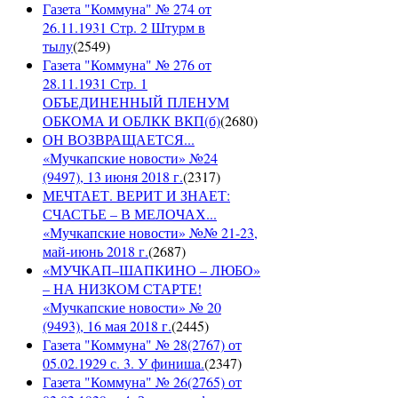
Газета "Коммуна" № 274 от
26.11.1931 Стр. 2 Штурм в
тылу
(
2549
)
Газета "Коммуна" № 276 от
28.11.1931 Стр. 1
ОБЪЕДИНЕННЫЙ ПЛЕНУМ
ОБКОМА И ОБЛКК ВКП(б)
(
2680
)
ОН ВОЗВРАЩАЕТСЯ...
«Мучкапские новости» №24
(9497), 13 июня 2018 г.
(
2317
)
МЕЧТАЕТ. ВЕРИТ И ЗНАЕТ:
СЧАСТЬЕ – В МЕЛОЧАХ...
«Мучкапские новости» №№ 21-23,
май-июнь 2018 г.
(
2687
)
«МУЧКАП–ШАПКИНО – ЛЮБО»
– НА НИЗКОМ СТАРТЕ!
«Мучкапские новости» № 20
(9493), 16 мая 2018 г.
(
2445
)
Газета "Коммуна" № 28(2767) от
05.02.1929 с. 3. У финиша.
(
2347
)
Газета "Коммуна" № 26(2765) от