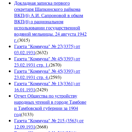
Докладная записка первого
секретаря Шапкинского райкома
ВКП(б) А.И. Сапроновой в обком
ВКП(б) о рациональном
использовании государственной
водяной мельницы. 24 августа 1942
г.
(
3015
)
Газета "Коммуна" № 27(3375) от
03.02.1931
(
2632
)
Газета "Коммуна" № 45(3393) от
23.02.1931 стр. 1.
(
2670
)
Газета "Коммуна" № 45(3393) от
23.02.1931 стр. 4.
(
2593
)
Газета "Коммуна" № 13(3361) от
16.01.1931
(
2429
)
Отчет Общества по устройству
народных чтений в городе Тамбове
и Тамбовской губернии за 1904
год
(
3133
)
Газета "Коммуна" № 215 (3563) от
12.09.1931
(
2668
)