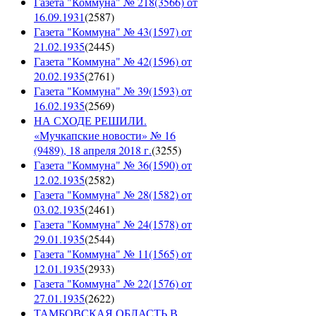
Газета "Коммуна" № 218(3566) от
16.09.1931
(
2587
)
Газета "Коммуна" № 43(1597) от
21.02.1935
(
2445
)
Газета "Коммуна" № 42(1596) от
20.02.1935
(
2761
)
Газета "Коммуна" № 39(1593) от
16.02.1935
(
2569
)
НА СХОДЕ РЕШИЛИ.
«Мучкапские новости» № 16
(9489), 18 апреля 2018 г.
(
3255
)
Газета "Коммуна" № 36(1590) от
12.02.1935
(
2582
)
Газета "Коммуна" № 28(1582) от
03.02.1935
(
2461
)
Газета "Коммуна" № 24(1578) от
29.01.1935
(
2544
)
Газета "Коммуна" № 11(1565) от
12.01.1935
(
2933
)
Газета "Коммуна" № 22(1576) от
27.01.1935
(
2622
)
ТАМБОВСКАЯ ОБЛАСТЬ В