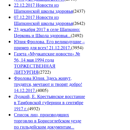
22.12.2017 Новости из
Шапкинской школы здоровья
(
2437
)
07.12.2017 Новости из
Шапкинской школы здоровья
(
2642
)
23 декабря 2017 в селе Шапкино:
Церковь и Школа здоровья...
(
2492
)
Юлия Фролова. Его великодушие –
пример для всех! 21.12.2017.
(
3954
)
Газета «Мучкапские новости» №
56, 14 мая 1994 года
ТОРЖЕСТВЕННАЯ
ЛИТУРГИЯ
(
2722
)
Фролова Юлия. Здесь живут,
трудятся, мечтают и творят добро!
14.12.2017.
(
4005
)
Луцкий, Е. Крестьянское восстание
в Тамбовской губернии в сентябре
1917 г.
(
4932
)
Список лиц, производящих
торговлю в Борисоглебском уезде
по гильдейским документам...