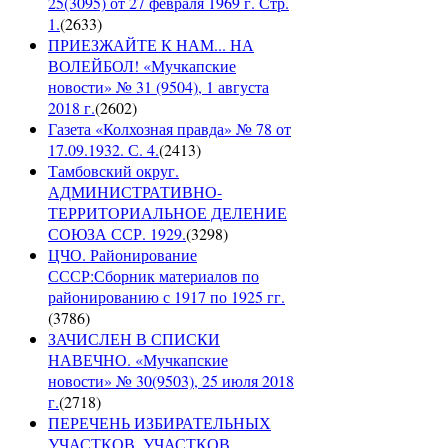
25(3095) от 27 февраля 1969 г. Стр.
1.
(
2633
)
ПРИЕЗЖАЙТЕ К НАМ... НА
ВОЛЕЙБОЛ! «Мучкапские
новости» № 31 (9504), 1 августа
2018 г.
(
2602
)
Газета «Колхозная правда» № 78 от
17.09.1932. С. 4.
(
2413
)
Тамбовский округ.
АДМИНИСТРАТИВНО-
ТЕРРИТОРИАЛЬНОЕ ДЕЛЕНИЕ
СОЮЗА ССР. 1929.
(
3298
)
ЦЧО. Районирование
СССР:Сборник материалов по
районированию с 1917 по 1925 гг.
(
3786
)
ЗАЧИСЛЕН В СПИСКИ
НАВЕЧНО. «Мучкапские
новости» № 30(9503), 25 июля 2018
г.
(
2718
)
ПЕРЕЧЕНЬ ИЗБИРАТЕЛЬНЫХ
УЧАСТКОВ, УЧАСТКОВ