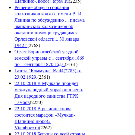
Шапкино-Любо!» top68.ru
(
2235
)
Решение общего собрания
колхозников колхоза имени В. И.
Ленина по обсуждению ... письма
шапкинских колхозников об
оказании помощи трудящимся
Орловской области... 30 января
1942 г
(
2768
)
Отчет Борисоглебской уездной
земской управы с 1 сентября 1869
по 1 сентября 1870 года.
(
3161
)
Газета "Коммуна" № 44(2783) от
23.02.1929.
(
2361
)
22.10.2018 В Мучкапе пройдет
международный марафон в честь
Дня народного единства ГТРК
Тамбов
(
2250
)
22.10.2018 В регионе снова
состоится марафон «Мучкап-
Шапкино-любо!»
Vtambove.ru
(
2262
)
22.10.2018 Бегуны со всей страны