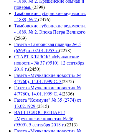
- 1889, № 2. Крещенские обычаи и
поверья.
(
2399
)
Тамбовские губернские ведомости.
- 1889, № 7.
(
2476
)
Тамбовские губернские ведомости.
- 1889, № 2. Эпоха Петра Великого.
(
2569
)
Газета «Тамбовская правда» № 5
(6269) от 07.01.1953 г.
(
2278
)
СТАРТ БЛИЗОК! «Мучкапские
новости» № 37 (9510), 12 сентября
2018 г.
(
2450
)
Газета «Мучкапские новости» №
4(7760), 14.01.1999 С. 3
(
2375
)
Газета «Мучкапские новости» №
4(7760), 14.01.1999 С. 4
(
2336
)
Газета "Коммуна" № 35 (2774) от
13.02.1929.
(
2315
)
ВАШ ГОЛОС РЕШАЕТ!
«Мучкапские новости» № 36
(9509), 5 сентября 2018 г.
(
2313
)
Газета «Мучкапские новости» №