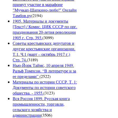
примут участие в марафоне
"Мучкап-Шапкино-любо!" Онлайн
Тамбов.ру
(
2194
)
1905. Материалы и документы
[Текст] / Комис. ЦИК СССР по орг.
празднования 20-летия революции
1905 г. Стр. 393.
(
3099
)
Советы крестьянских депутатов и
другие крестьянские организации.
Т.1. Ч.1 (март – октябрь 1917 г.)
Стр. 74.
(
3189
)
Нью-Йорк Таймс, 10 апреля 1949.
Ральф Томпсон. “В литературе и за
ее пределами”
(
2522
)
Материалы по истории СССР. Т. 1:
Документы по истории советского
общества. - 1955.
(
3123
)
Вся Россия 1899. Русская книга
промышленности, торговли,
сельского хозяйства и
администрации
(
3506
)