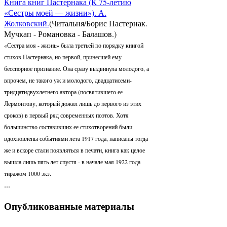
Книга книг Пастернака (К 75-летию
«Сестры моей — жизни»). А.
Жолковский.
(Читальня/Борис Пастернак.
Мучкап - Романовка - Балашов.)
«Сестра моя - жизнь» была третьей по порядку книгой
стихов Пастернака, но первой, принесшей ему
бесспорное признание. Она сразу выдвинула молодо­го, а
впрочем, не такого уж и молодого, двадцатисеми-
тридцатидвухлетнего авто­ра (посвятившего ее
Лермонтову, который дожил лишь до первого из этих
сро­ков) в первый ряд современных поэтов. Хотя
большинство составивших ее сти­хотворений были
вдохновлены событиями лета 1917 года, написаны тогда
же и вскоре стали появляться в печати, книга как целое
вышла лишь пять лет спу­стя - в начале мая 1922 года
тиражом 1000 экз.
...
Опубликованные материалы