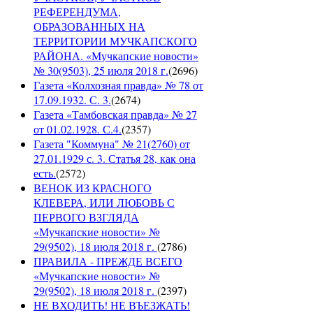
РЕФЕРЕНДУМА,
ОБРАЗОВАННЫХ НА
ТЕРРИТОРИИ МУЧКАПСКОГО
РАЙОНА. «Мучкапские новости»
№ 30(9503), 25 июля 2018 г.
(
2696
)
Газета «Колхозная правда» № 78 от
17.09.1932. С. 3.
(
2674
)
Газета «Тамбовская правда» № 27
от 01.02.1928. С.4.
(
2357
)
Газета "Коммуна" № 21(2760) от
27.01.1929 с. 3. Статья 28, как она
есть.
(
2572
)
ВЕНОК ИЗ КРАСНОГО
КЛЕВЕРА, ИЛИ ЛЮБОВЬ С
ПЕРВОГО ВЗГЛЯДА
«Мучкапские новости» №
29(9502), 18 июля 2018 г.
(
2786
)
ПРАВИЛА - ПРЕЖДЕ ВСЕГО
«Мучкапские новости» №
29(9502), 18 июля 2018 г.
(
2397
)
НЕ ВХОДИТЬ! НЕ ВЪЕЗЖАТЬ!