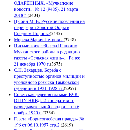
ОДАРЁННЫХ. «Мучкапские
новости», № 12 (9485), 21 марта
2018 г.
(
2404
)
Цыбин М. В. Русские поселения на
периферии Золотой Орды в
Среднем Подонье
(
5435
)
Морева Мария Петровна
(
3748
)
Письмо жителей села Шапкино
Мучкапского района в редакцию
газеты «Сельская жизнь»... Ранее
21 декабря 1970 г.
(
3675
)
С.Н. Захарцев. Борьба с
преступностью органов милиции и
уголовного розыска Тамбовской
губернии в 1921-1928 гг.
(
2957
)
Советская деревня глазами ВЧК-
ОГПУ-НКВД. Из оперативно-
разведывательной сводки ... на 6
ноября 1920 г.
(
3354
)
Газета «Борисоглебская правда» №
196 от 06.10.1957 стр.2
(
2619
)