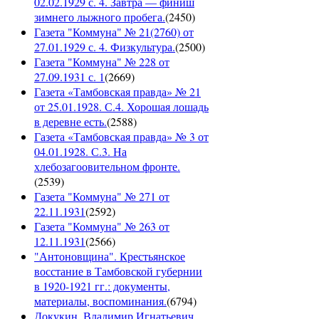
02.02.1929 с. 4. Завтра — финиш
зимнего лыжного пробега.
(
2450
)
Газета "Коммуна" № 21(2760) от
27.01.1929 с. 4. Физкультура.
(
2500
)
Газета "Коммуна" № 228 от
27.09.1931 с. 1
(
2669
)
Газета «Тамбовская правда» № 21
от 25.01.1928. С.4. Хорошая лошадь
в деревне есть.
(
2588
)
Газета «Тамбовская правда» № 3 от
04.01.1928. С.3. На
хлебозагоовительном фронте.
(
2539
)
Газета "Коммуна" № 271 от
22.11.1931
(
2592
)
Газета "Коммуна" № 263 от
12.11.1931
(
2566
)
"Антоновщина". Крестьянское
восстание в Тамбовской губернии
в 1920-1921 гг.: документы,
материалы, воспоминания.
(
6794
)
Докукин, Владимир Игнатьевич.