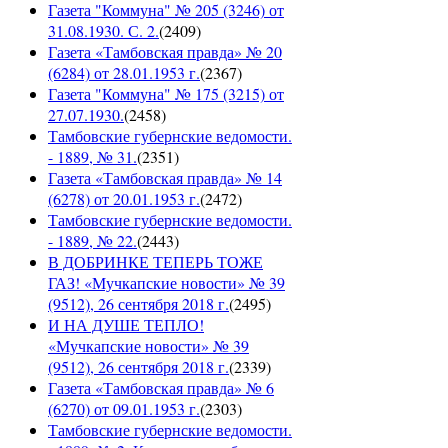
Газета "Коммуна" № 205 (3246) от
31.08.1930. С. 2.
(
2409
)
Газета «Тамбовская правда» № 20
(6284) от 28.01.1953 г.
(
2367
)
Газета "Коммуна" № 175 (3215) от
27.07.1930.
(
2458
)
Тамбовские губернские ведомости.
- 1889, № 31.
(
2351
)
Газета «Тамбовская правда» № 14
(6278) от 20.01.1953 г.
(
2472
)
Тамбовские губернские ведомости.
- 1889, № 22.
(
2443
)
В ДОБРИНКЕ ТЕПЕРЬ ТОЖЕ
ГАЗ! «Мучкапские новости» № 39
(9512), 26 сентября 2018 г.
(
2495
)
И НА ДУШЕ ТЕПЛО!
«Мучкапские новости» № 39
(9512), 26 сентября 2018 г.
(
2339
)
Газета «Тамбовская правда» № 6
(6270) от 09.01.1953 г.
(
2303
)
Тамбовские губернские ведомости.