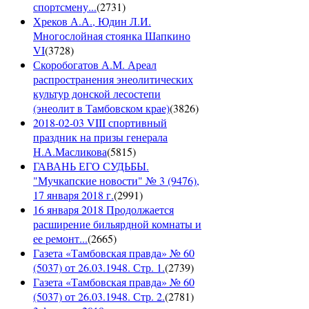
спортсмену...
(
2731
)
Хреков А.А., Юдин Л.И.
Многослойная стоянка Шапкино
VI
(
3728
)
Скоробогатов А.М. Ареал
распространения энеолитических
культур донской лесостепи
(энеолит в Тамбовском крае)
(
3826
)
2018-02-03 VIII спортивный
праздник на призы генерала
Н.А.Масликова
(
5815
)
ГАВАНЬ ЕГО СУДЬБЫ.
"Мучкапские новости" № 3 (9476),
17 января 2018 г.
(
2991
)
16 января 2018 Продолжается
расширение бильярдной комнаты и
ее ремонт...
(
2665
)
Газета «Тамбовская правда» № 60
(5037) от 26.03.1948. Стр. 1.
(
2739
)
Газета «Тамбовская правда» № 60
(5037) от 26.03.1948. Стр. 2.
(
2781
)