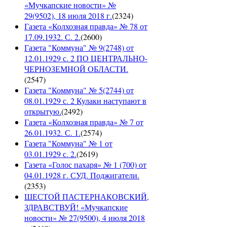
«Мучкапские новости» №
29(9502), 18 июля 2018 г.
(
2324
)
Газета «Колхозная правда» № 78 от
17.09.1932. С. 2.
(
2600
)
Газета "Коммуна" № 9(2748) от
12.01.1929 с. 2 ПО ЦЕНТРАЛЬНО-
ЧЕРНОЗЕМНОЙ ОБЛАСТИ.
(
2547
)
Газета "Коммуна" № 5(2744) от
08.01.1929 с. 2 Кулаки наступают в
открытую.
(
2492
)
Газета «Колхозная правда» № 7 от
26.01.1932. С. 1.
(
2574
)
Газета "Коммуна" № 1 от
03.01.1929 с. 2.
(
2619
)
Газета «Голос пахаря» № 1 (700) от
04.01.1928 г. СУД. Поджигатели.
(
2353
)
ШЕСТОЙ ПАСТЕРНАКОВСКИЙ,
ЗДРАВСТВУЙ! «Мучкапские
новости» № 27(9500), 4 июля 2018