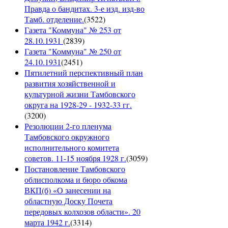
Правда о бандитах. 3-е изд. изд-во
Тамб. отделение.
(
3522
)
Газета "Коммуна" № 253 от
28.10.1931
(
2839
)
Газета "Коммуна" № 250 от
24.10.1931
(
2451
)
Пятилетний перспективный план
развития хозяйственной и
культурной жизни Тамбовского
округа на 1928-29 - 1932-33 гг.
(
3200
)
Резолюции 2-го пленума
Тамбовского окружного
исполнительного комитета
советов. 11-15 ноября 1928 г.
(
3059
)
Постановление Тамбовского
облисполкома и бюро обкома
ВКП(б) «О занесении на
областную Доску Почета
передовых колхозов области». 20
марта 1942 г.
(
3314
)