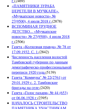
г.
(
2469
)
«ПАМЯТНИКИ ЗУРАБА
ЦЕРЕТЕЛИ В МУЧКАПЕ».
«Мучкапские новости» №
27(9500), 4 июля 2018 г.
(
2878
)
ВСПОМИНАЯ ТРУДНОЕ
ДЕТСТВО... «Мучкапские
новости» № 27(9500), 4 июля 2018
г.
(
2506
)
Газета «Колхозная правда» № 78 от
17.09.1932. С. 1.
(
2842
)
Численность населения волостей
Тамбовской губернии по данным
демографическо-профессиональной
переписи 1920 года.
(
5139
)
Газета "Коммуна" № 22(2761) от
29.01.1929 с. 2. Тамбовские
бригады на селе.
(
2420
)
Газета «Голос пахаря» № 44 (653)
от 06.06.1928 г.
(
2395
)
НАЧАЛОСЬ СТРОИТЕЛЬСТВО
ПАМЯТНИКА УЧАСТНИКАМ