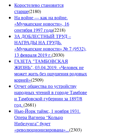
Коростелево становится
старше
(
2180
)
На войне — как на войне.
«Мучкапские новости», 16
сентября 1997 года
(
2218
)
ЗА ДОБЛЕСТНЫЙ ТРУД –
НАГРАДЫ НА ГРУДЬ.
«Мучкапские новости» № 7 (9532),
13 февраля 2019 г.
(
2030
)
ГАЗЕТА "ТАМБОВСКАЯ
ЖИЗНЬ", 03.04.2019. «Человек не
может жить без ощущения родовых
корней»
(
2509
)
Отчет общества по устройству
народных чтений в городе Тамбове
и Тамбовской губернии за 1897/8
год.
(
2681
)
Нью-Йорк таймс, 1 ноября 1931.
Опера Вагнера “Кольцо
Нибелунга” будет
«революционизирована»...
(
2303
)