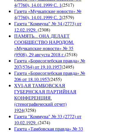
4(7760), 14.01.1999 С. 1
(
2517
)
Газета «Мучкапские новости» №
4(7760), 14.01.1999 С. 2
(
2579
)
Газета "Коммуна" № 34 (2773) от
12.02.1929.
(
2308
)
ПАМЯТЬ... ОНА ДЕЛАЕТ
СООБЩЕСТВО НАРОДОМ.
«Мучкапские новости» № 35
(9508), 29 августа 2018 г.
(
2518
)
Газета «Борисоглебская правда» №
207(5764) от 19.10.1957
(
2495
)
Газета «Борисоглебская правда» №
206 от 18.10.1957
(
2455
)
XVI-АЯ ТАМБОВСКАЯ
ГУБЕРНСКАЯ ПАРТИЙНАЯ
КОНФЕРЕНЦИЯ.
(стенографический отчет)
1924
(
3258
)
Газета "Коммуна" № 33 (2772) от
10.02.1929.
(
2474
)
Газета «Тамбовская правда» № 33