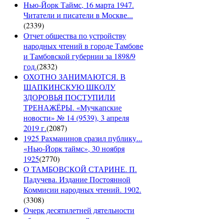
Нью-Йорк Таймс, 16 марта 1947.
Читатели и писатели в Москве...
(
2339
)
Отчет общества по устройству
народных чтений в городе Тамбове
и Тамбовской губернии за 1898/9
год.
(
2832
)
ОХОТНО ЗАНИМАЮТСЯ. В
ШАПКИНСКУЮ ШКОЛУ
ЗДОРОВЬЯ ПОСТУПИЛИ
ТРЕНАЖЁРЫ. «Мучкапские
новости» № 14 (9539), 3 апреля
2019 г.
(
2087
)
1925 Рахманинов сразил публику...
«Нью-Йорк таймс», 30 ноября
1925
(
2770
)
О ТАМБОВСКОЙ СТАРИНЕ. П.
Падучева. Издание Постоянной
Коммисии народных чтений. 1902.
(
3308
)
Очерк десятилетней дятельности