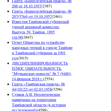
Газета «Борисоглебская правда» №
206 от 18.10.1957
(
2387
)
Газета «Борисоглебская правда» №
207(5764) от 19.10.1957
(
2461
)
Известия Тамбовской губернской
ученой архивной комиссии.
Выпуск 39. Тамбов. 1895
стр.90
(
3847
)
Отчет Общества по устройству
народных чтений в городе Тамбове
и Тамбовской губернии за 1901
год
(
3015
)
ДИСЦИПЛИНИРОВАННОСТЬ
ПЛЮС ОБЯЗАТЕЛЬНОСТЬ.
"Мучкапские новости" № 7 (9480),
14 февраля 2018 г.
(
2554
)
Газета «Тамбовская правда» №
44(10122) от 02.03.1958
(
3296
)
Сурков А.В. Неолитические
памятники на территории
Тамбовской области (к истории
исследований)
(
4598
)