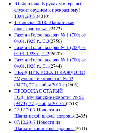
Ю. Фролова. В руках мастера всё
служит орудием к прекрасному!
10.01.2018.
(
4010
)
1-7 января 2018. Шапкинская
школа здоровья...
(
2472
)
Газета «Голос пахаря» № 1 (700) от
04.01.1928 г., С.3
(
2756
)
Газета «Голос пахаря» № 1 (700) от
04.01.1928 г., С.2
(
2670
)
Газета «Голос пахаря» № 1 (700) от
04.01.1928 г., С.1
(
2744
)
ПРАЗДНИК ВСЕХ И КАЖДОГО!
"Мучкапские новости" № 52
(9473), 27 декабря 2017 г.
(
2605
)
ПРОВОЖАЯ СТАРЫЙ
ГОД."Мучкапские новости" № 52
(9473), 27 декабря 2017 г.
(
2518
)
22.12.2017 Новости из
Шапкинской школы здоровья
(
2435
)
07.12.2017 Новости из
Шапкинской школы здоровья
(
2641
)