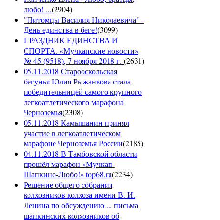
любо! ...
(
2904
)
"Питомцы Василия Николаевича" -
День единства в беге!
(
3099
)
ПРАЗДНИК ЕДИНСТВА И
СПОРТА. «Мучкапские новости»
№ 45 (9518), 7 ноября 2018 г.
(
2631
)
05.11.2018 Старооскольская
бегунья Юлия Рыжанкова стала
победительницей самого крупного
легкоатлетического марафона
Черноземья
(
2308
)
05.11.2018 Камышанин принял
участие в легкоатлетическом
марафоне Черноземья России
(
2185
)
04.11.2018 В Тамбовской области
прошёл марафон «Мучкап-
Шапкино-Любо!» top68.ru
(
2234
)
Решение общего собрания
колхозников колхоза имени В. И.
Ленина по обсуждению ... письма
шапкинских колхозников об