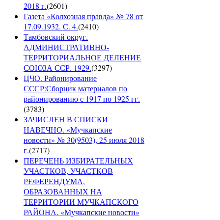
2018 г.
(
2601
)
Газета «Колхозная правда» № 78 от
17.09.1932. С. 4.
(
2410
)
Тамбовский округ.
АДМИНИСТРАТИВНО-
ТЕРРИТОРИАЛЬНОЕ ДЕЛЕНИЕ
СОЮЗА ССР. 1929.
(
3297
)
ЦЧО. Районирование
СССР:Сборник материалов по
районированию с 1917 по 1925 гг.
(
3783
)
ЗАЧИСЛЕН В СПИСКИ
НАВЕЧНО. «Мучкапские
новости» № 30(9503), 25 июля 2018
г.
(
2717
)
ПЕРЕЧЕНЬ ИЗБИРАТЕЛЬНЫХ
УЧАСТКОВ, УЧАСТКОВ
РЕФЕРЕНДУМА,
ОБРАЗОВАННЫХ НА
ТЕРРИТОРИИ МУЧКАПСКОГО
РАЙОНА. «Мучкапские новости»