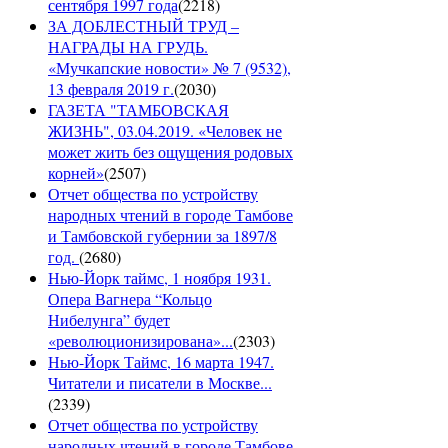
сентября 1997 года
(
2218
)
ЗА ДОБЛЕСТНЫЙ ТРУД –
НАГРАДЫ НА ГРУДЬ.
«Мучкапские новости» № 7 (9532),
13 февраля 2019 г.
(
2030
)
ГАЗЕТА "ТАМБОВСКАЯ
ЖИЗНЬ", 03.04.2019. «Человек не
может жить без ощущения родовых
корней»
(
2507
)
Отчет общества по устройству
народных чтений в городе Тамбове
и Тамбовской губернии за 1897/8
год.
(
2680
)
Нью-Йорк таймс, 1 ноября 1931.
Опера Вагнера “Кольцо
Нибелунга” будет
«революционизирована»...
(
2303
)
Нью-Йорк Таймс, 16 марта 1947.
Читатели и писатели в Москве...
(
2339
)
Отчет общества по устройству
народных чтений в городе Тамбове