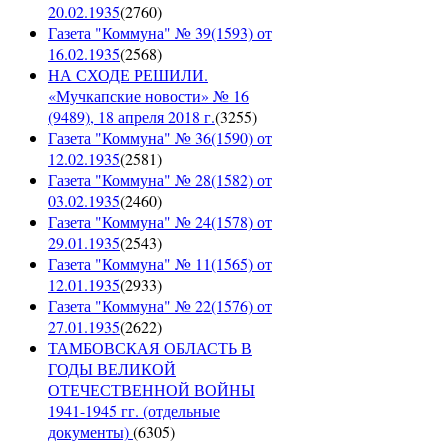
20.02.1935
(
2760
)
Газета "Коммуна" № 39(1593) от
16.02.1935
(
2568
)
НА СХОДЕ РЕШИЛИ.
«Мучкапские новости» № 16
(9489), 18 апреля 2018 г.
(
3255
)
Газета "Коммуна" № 36(1590) от
12.02.1935
(
2581
)
Газета "Коммуна" № 28(1582) от
03.02.1935
(
2460
)
Газета "Коммуна" № 24(1578) от
29.01.1935
(
2543
)
Газета "Коммуна" № 11(1565) от
12.01.1935
(
2933
)
Газета "Коммуна" № 22(1576) от
27.01.1935
(
2622
)
ТАМБОВСКАЯ ОБЛАСТЬ В
ГОДЫ ВЕЛИКОЙ
ОТЕЧЕСТВЕННОЙ ВОЙНЫ
1941-1945 гг. (отдельные
документы)
(
6305
)