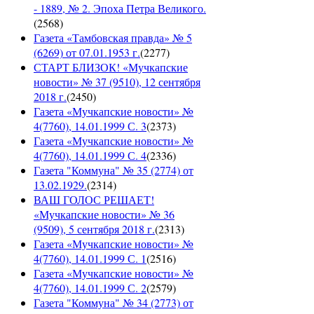
- 1889, № 2. Эпоха Петра Великого.
(
2568
)
Газета «Тамбовская правда» № 5
(6269) от 07.01.1953 г.
(
2277
)
СТАРТ БЛИЗОК! «Мучкапские
новости» № 37 (9510), 12 сентября
2018 г.
(
2450
)
Газета «Мучкапские новости» №
4(7760), 14.01.1999 С. 3
(
2373
)
Газета «Мучкапские новости» №
4(7760), 14.01.1999 С. 4
(
2336
)
Газета "Коммуна" № 35 (2774) от
13.02.1929.
(
2314
)
ВАШ ГОЛОС РЕШАЕТ!
«Мучкапские новости» № 36
(9509), 5 сентября 2018 г.
(
2313
)
Газета «Мучкапские новости» №
4(7760), 14.01.1999 С. 1
(
2516
)
Газета «Мучкапские новости» №
4(7760), 14.01.1999 С. 2
(
2579
)
Газета "Коммуна" № 34 (2773) от