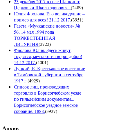
23 декабря 2017 в селе Шапкино:
Церковь и Школа здоровья...
(
2489
)
Юлия Фролова. Его великодушие –
пример для всех! 21.12.2017.
(
3951
)
Газета «Мучкапские новости» №
56, 14 мая 1994 года
ТОРЖЕСТВЕННАЯ
ЛИТУРГИЯ
(
2722
)
Фролова Юлия. Здесь живут,
трудятся, мечтают и творят добро!
14.12.2017.
(
4001
)
Луцкий, Е. Крестьянское восстание
в Тамбовской губернии в сентябре
1917 г.
(
4929
)
Список лиц, производящих
торговлю в Борисоглебском уезде
по гильдейским документам...
Борисоглебское уездное земское
собрание. 1888.
(
3937
)
Архив