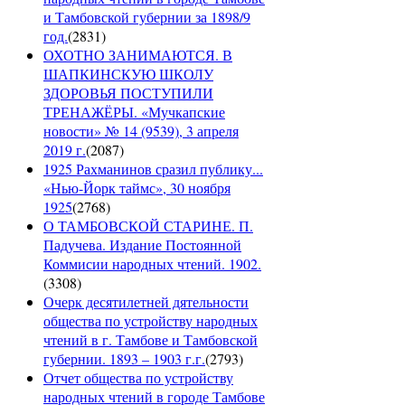
и Тамбовской губернии за 1898/9
год.
(
2831
)
ОХОТНО ЗАНИМАЮТСЯ. В
ШАПКИНСКУЮ ШКОЛУ
ЗДОРОВЬЯ ПОСТУПИЛИ
ТРЕНАЖЁРЫ. «Мучкапские
новости» № 14 (9539), 3 апреля
2019 г.
(
2087
)
1925 Рахманинов сразил публику...
«Нью-Йорк таймс», 30 ноября
1925
(
2768
)
О ТАМБОВСКОЙ СТАРИНЕ. П.
Падучева. Издание Постоянной
Коммисии народных чтений. 1902.
(
3308
)
Очерк десятилетней дятельности
общества по устройству народных
чтений в г. Тамбове и Тамбовской
губернии. 1893 – 1903 г.г.
(
2793
)
Отчет общества по устройству
народных чтений в городе Тамбове