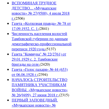
ВСПОМИНАЯ ТРУДНОЕ
ДЕТСТВО... «Мучкапские
новости» № 27(9500), 4 июля 2018
г.
(
2506
)
Газета «Колхозная правда» № 78 от
17.09.1932. С. 1.
(
2841
)
Численность населения волостей
Тамбовской губернии по данным
демографическо-профессиональной
переписи 1920 года.
(
5137
)
Газета "Коммуна" № 22(2761) от
29.01.1929 с. 2. Тамбовские
бригады на селе.
(
2420
)
Газета «Голос пахаря» № 44 (653)
от 06.06.1928 г.
(
2394
)
НАЧАЛОСЬ СТРОИТЕЛЬСТВО
ПАМЯТНИКА УЧАСТНИКАМ
ВОЙНЫ. «Мучкапские новости»
№ 26(9499), 27 июня 2018 г.
(
2315
)
ПЕРВЫЙ ЗАПОВЕДНЫЙ.
«Мучкапские новости» №