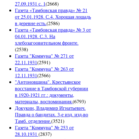
27.09.1931 с. 1
(
2668
)
Газета «Тамбовская правда» № 21
от 25.01.1928. С.4. Хорошая лошадь
в деревне есть.
(
2586
)
Газета «Тамбовская правда» № 3 от
04.01.1928. С.3. На
хлебозагоовительном фронте.
(
2538
)
Газета "Коммуна" № 271 от
22.11.1931
(
2591
)
Газета "Коммуна" № 263 от
12.11.1931
(
2566
)
"Антоновщина". Крестьянское
восстание в Тамбовской губернии
в 1920-1921 гг.: документы,
материалы, воспоминания.
(
6793
)
Докукин, Владимир Игнатьевич.
Правда о бандитах. 3-е изд. изд-во
Тамб. отделение.
(
3521
)
Газета "Коммуна" № 253 от
28.10.1931
(
2837
)