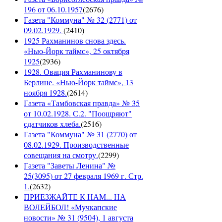
196 от 06.10.1957
(
2676
)
Газета "Коммуна" № 32 (2771) от
09.02.1929.
(
2410
)
1925 Рахманинов снова здесь.
«Нью-Йорк таймс», 25 октября
1925
(
2936
)
1928. Овация Рахманинову в
Берлине. «Нью-Йорк таймс», 13
ноября 1928.
(
2614
)
Газета «Тамбовская правда» № 35
от 10.02.1928. С.2. "Поощряют"
сдатчиков хлеба.
(
2516
)
Газета "Коммуна" № 31 (2770) от
08.02.1929. Производственные
совещания на смотру.
(
2299
)
Газета "Заветы Ленина" №
25(3095) от 27 февраля 1969 г. Стр.
1.
(
2632
)
ПРИЕЗЖАЙТЕ К НАМ... НА
ВОЛЕЙБОЛ! «Мучкапские
новости» № 31 (9504), 1 августа