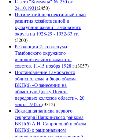
Газета "Коммуна" № 250 от
24.10.1931
(
2450
)
Пятилетний перспективный план
развития хозяйственной и
культурной жизни Тамбовского
округа на 1928-29 - 1932-33 гг.
(
3200
)
Резолюции 2-го пленума
Тамбовского окружного
исполнительного комитета
советов. 11-15 ноября 1928 г.
(
3057
)
Постановление Тамбовского
облисполкома и бюро обкома
ВКП(б) «О занесении на
областную Доску Почета
передовых колхозов области». 20
марта 1942 г.
(
3312
)
Докладная записка первого
секретаря Шапкинского райкома
ВКП(б) А.И. Сапроновой в обком
ВКП(б) о рациональном
использовании государственной