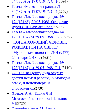
34(1870) от 17.07.1947, С. 1
(
3094
)
Газета «Колхозная правда» №
34(1870) от 17.07.1947, С. 2
(
2729
)
Газета «Тамбовская правда» №
124(13168), 30.05.1968. Открытие
музея С.В. Рахманинова.
(
2983
)
Газета «Тамбовская правда» №
123(13167) от 29.05.1968. С.6.
(
3232
)
"КОГДА ХОРОШИЙ ЧЕЛОВЕК
РОЖДАЕТСЯ НА СВЕТ...".
"Мучкапские новости" № 4 (9477),
24 января 2018 г.
(
2651
)
Газета «Тамбовская правда» №
123(13167) от 29.05.1968. С.1.
(
3110
)
22.01.2018 Центр, куда открыт
доступ всем: и ребенку, и молодой
семье, и пенсионеру, и
спортсмену...
(
2730
)
Хреков А.А., Юдин Л.И.
Многослойная стоянка Шапкино
VI
(
3725
)
Скоробогатов А.М. Ареал