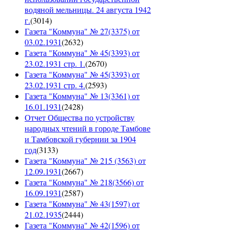
водяной мельницы. 24 августа 1942
г.
(
3014
)
Газета "Коммуна" № 27(3375) от
03.02.1931
(
2632
)
Газета "Коммуна" № 45(3393) от
23.02.1931 стр. 1.
(
2670
)
Газета "Коммуна" № 45(3393) от
23.02.1931 стр. 4.
(
2593
)
Газета "Коммуна" № 13(3361) от
16.01.1931
(
2428
)
Отчет Общества по устройству
народных чтений в городе Тамбове
и Тамбовской губернии за 1904
год
(
3133
)
Газета "Коммуна" № 215 (3563) от
12.09.1931
(
2667
)
Газета "Коммуна" № 218(3566) от
16.09.1931
(
2587
)
Газета "Коммуна" № 43(1597) от
21.02.1935
(
2444
)
Газета "Коммуна" № 42(1596) от