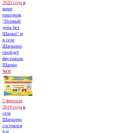
2020 года
в
мире
праздник
"Первый
день без
Шапки" и
в селе
Шапкино
пройдет
фестиваль
Шапки
NO!
2 февраля
2019 года
в
селе
Шапкино
состоялся
9-й