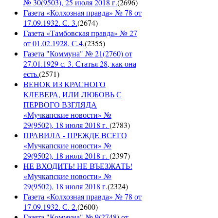
№ 30(9503), 25 июля 2018 г.
(
2696
)
Газета «Колхозная правда» № 78 от
17.09.1932. С. 3.
(
2674
)
Газета «Тамбовская правда» № 27
от 01.02.1928. С.4.
(
2355
)
Газета "Коммуна" № 21(2760) от
27.01.1929 с. 3. Статья 28, как она
есть.
(
2571
)
ВЕНОК ИЗ КРАСНОГО
КЛЕВЕРА, ИЛИ ЛЮБОВЬ С
ПЕРВОГО ВЗГЛЯДА
«Мучкапские новости» №
29(9502), 18 июля 2018 г.
(
2783
)
ПРАВИЛА - ПРЕЖДЕ ВСЕГО
«Мучкапские новости» №
29(9502), 18 июля 2018 г.
(
2397
)
НЕ ВХОДИТЬ! НЕ ВЪЕЗЖАТЬ!
«Мучкапские новости» №
29(9502), 18 июля 2018 г.
(
2324
)
Газета «Колхозная правда» № 78 от
17.09.1932. С. 2.
(
2600
)
Газета "Коммуна" № 9(2748) от