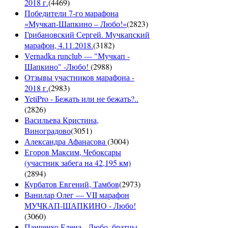
2018 г.
(
4469
)
Победители 7-го марафона
«Мучкап-Шапкино – Любо!»
(
2823
)
Грибановский Сергей. Мучкапский
марафон, 4.11.2018.
(
3182
)
Vernadka runclub — "Мучкап -
Шапкино" -Любо!
(
2988
)
Отзывы участников марафона -
2018 г.
(
2983
)
YetiPro - Бежать или не бежать?..
(
2826
)
Васильева Кристина,
Виноградово
(
3051
)
Александра Афанасова
(
3004
)
Егоров Максим, Чебоксары
(участник забега на 42,195 км)
(
2894
)
Курбатов Евгений, Тамбов
(
2973
)
Ванилар Олег — VII марафон
МУЧКАП-ШАПКИНО - Любо!
(
3060
)
Панченко Елена - Любо, братцы,