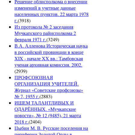
Решение облисполкома о внесении
изменений в учетные данные
населенных пунктов. 22 марта 1978
г.
(
3918
)
Из протокола № 2 заседания
Мучкапского райисполкома 2
февраля 1971 г.
(
3249
)
В.А. Алленова Историческая наука
в российской провинции в конце
XIX - начале XX вв.: Тамбовская
ученая архивная комиссия. 2002.
(
2939
)
ПРОФСОЮЗНАЯ
ОРГАНИЗАЦИЯ УЧИТЕЛЕЙ.
Журнал «Советские профсоюзы»
№ 7, 1955 г.
(
2883
)
ИЩЕМ ТАЛАНТЛИВЫХ И
ОДАРЁННЫХ. «Мучкапские
новости», № 12 (9485), 21 марта
2018 г.
(
2404
)
Цыбин М. В. Русские поселения на
периферии Золотой Орды в