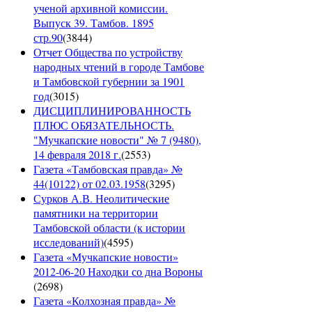
ученой архивной комиссии.
Выпуск 39. Тамбов. 1895
стр.90
(
3844
)
Отчет Общества по устройству
народных чтений в городе Тамбове
и Тамбовской губернии за 1901
год
(
3015
)
ДИСЦИПЛИНИРОВАННОСТЬ
ПЛЮС ОБЯЗАТЕЛЬНОСТЬ.
"Мучкапские новости" № 7 (9480),
14 февраля 2018 г.
(
2553
)
Газета «Тамбовская правда» №
44(10122) от 02.03.1958
(
3295
)
Сурков А.В. Неолитические
памятники на территории
Тамбовской области (к истории
исследований)
(
4595
)
Газета «Мучкапские новости»
2012-06-20 Находки со дна Вороны
(
2698
)
Газета «Колхозная правда» №