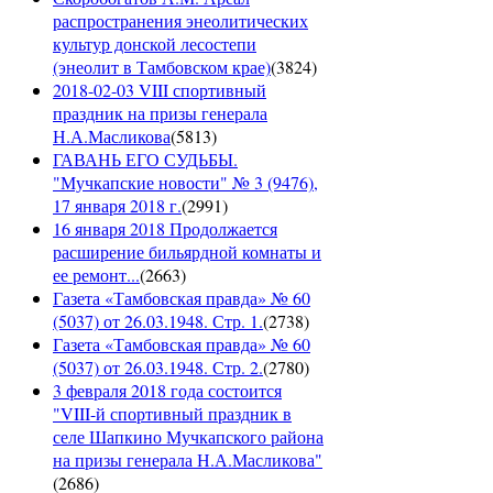
распространения энеолитических
культур донской лесостепи
(энеолит в Тамбовском крае)
(
3824
)
2018-02-03 VIII спортивный
праздник на призы генерала
Н.А.Масликова
(
5813
)
ГАВАНЬ ЕГО СУДЬБЫ.
"Мучкапские новости" № 3 (9476),
17 января 2018 г.
(
2991
)
16 января 2018 Продолжается
расширение бильярдной комнаты и
ее ремонт...
(
2663
)
Газета «Тамбовская правда» № 60
(5037) от 26.03.1948. Стр. 1.
(
2738
)
Газета «Тамбовская правда» № 60
(5037) от 26.03.1948. Стр. 2.
(
2780
)
3 февраля 2018 года состоится
"VIII-й спортивный праздник в
селе Шапкино Мучкапского района
на призы генерала Н.А.Масликова"
(
2686
)