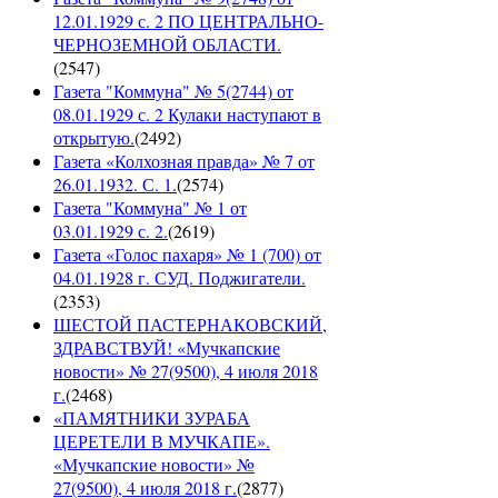
12.01.1929 с. 2 ПО ЦЕНТРАЛЬНО-
ЧЕРНОЗЕМНОЙ ОБЛАСТИ.
(
2547
)
Газета "Коммуна" № 5(2744) от
08.01.1929 с. 2 Кулаки наступают в
открытую.
(
2492
)
Газета «Колхозная правда» № 7 от
26.01.1932. С. 1.
(
2574
)
Газета "Коммуна" № 1 от
03.01.1929 с. 2.
(
2619
)
Газета «Голос пахаря» № 1 (700) от
04.01.1928 г. СУД. Поджигатели.
(
2353
)
ШЕСТОЙ ПАСТЕРНАКОВСКИЙ,
ЗДРАВСТВУЙ! «Мучкапские
новости» № 27(9500), 4 июля 2018
г.
(
2468
)
«ПАМЯТНИКИ ЗУРАБА
ЦЕРЕТЕЛИ В МУЧКАПЕ».
«Мучкапские новости» №
27(9500), 4 июля 2018 г.
(
2877
)