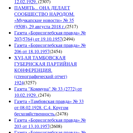
12.02.1929.
(
2307
)
ПАМЯТЬ... ОНА ДЕЛАЕТ
СООБЩЕСТВО НАРОДОМ.
«Мучкапские новости» № 35
(9508), 29 августа 2018 г.
(
2517
)
Газета «Борисоглебская правда» №
207(5764) от 19.10.1957
(
2494
)
Газета «Борисоглебская правда» №
206 от 18.10.1957
(
2454
)
XVI-АЯ ТАМБОВСКАЯ
ГУБЕРНСКАЯ ПАРТИЙНАЯ
КОНФЕРЕНЦИЯ.
(стенографический отчет)
1924
(
3257
)
Газета "Коммуна" № 33 (2772) от
10.02.1929.
(
2474
)
Газета «Тамбовская правда» № 33
от 08.02.1928. С.4. Кругом
бесхозяйственность.
(
2478
)
Газета «Борисоглебская правда» №
203 от 13.10.1957
(
2608
)
Газета «Борисоглебская правда» №