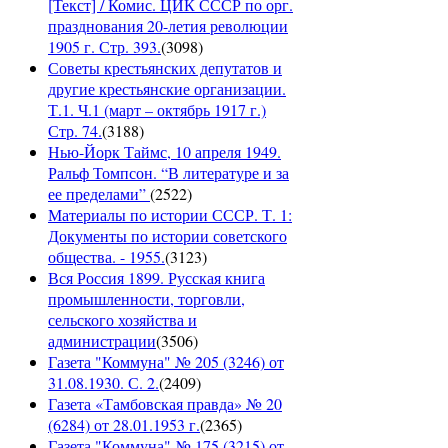
[Текст] / Комис. ЦИК СССР по орг.
празднования 20-летия революции
1905 г. Стр. 393.
(
3098
)
Советы крестьянских депутатов и
другие крестьянские организации.
Т.1. Ч.1 (март – октябрь 1917 г.)
Стр. 74.
(
3188
)
Нью-Йорк Таймс, 10 апреля 1949.
Ральф Томпсон. “В литературе и за
ее пределами”
(
2522
)
Материалы по истории СССР. Т. 1:
Документы по истории советского
общества. - 1955.
(
3123
)
Вся Россия 1899. Русская книга
промышленности, торговли,
сельского хозяйства и
администрации
(
3506
)
Газета "Коммуна" № 205 (3246) от
31.08.1930. С. 2.
(
2409
)
Газета «Тамбовская правда» № 20
(6284) от 28.01.1953 г.
(
2365
)
Газета "Коммуна" № 175 (3215) от