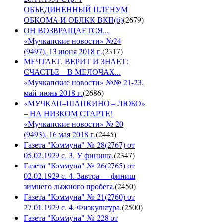
ОБЪЕДИНЕННЫЙ ПЛЕНУМ
ОБКОМА И ОБЛКК ВКП(б)
(
2679
)
ОН ВОЗВРАЩАЕТСЯ...
«Мучкапские новости» №24
(9497), 13 июня 2018 г.
(
2317
)
МЕЧТАЕТ. ВЕРИТ И ЗНАЕТ:
СЧАСТЬЕ – В МЕЛОЧАХ...
«Мучкапские новости» №№ 21-23,
май-июнь 2018 г.
(
2686
)
«МУЧКАП–ШАПКИНО – ЛЮБО»
– НА НИЗКОМ СТАРТЕ!
«Мучкапские новости» № 20
(9493), 16 мая 2018 г.
(
2445
)
Газета "Коммуна" № 28(2767) от
05.02.1929 с. 3. У финиша.
(
2347
)
Газета "Коммуна" № 26(2765) от
02.02.1929 с. 4. Завтра — финиш
зимнего лыжного пробега.
(
2450
)
Газета "Коммуна" № 21(2760) от
27.01.1929 с. 4. Физкультура.
(
2500
)
Газета "Коммуна" № 228 от