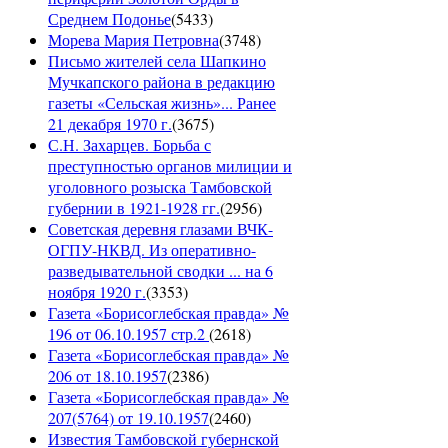
Среднем Подонье
(
5433
)
Морева Мария Петровна
(
3748
)
Письмо жителей села Шапкино
Мучкапского района в редакцию
газеты «Сельская жизнь»... Ранее
21 декабря 1970 г.
(
3675
)
С.Н. Захарцев. Борьба с
преступностью органов милиции и
уголовного розыска Тамбовской
губернии в 1921-1928 гг.
(
2956
)
Советская деревня глазами ВЧК-
ОГПУ-НКВД. Из оперативно-
разведывательной сводки ... на 6
ноября 1920 г.
(
3353
)
Газета «Борисоглебская правда» №
196 от 06.10.1957 стр.2
(
2618
)
Газета «Борисоглебская правда» №
206 от 18.10.1957
(
2386
)
Газета «Борисоглебская правда» №
207(5764) от 19.10.1957
(
2460
)
Известия Тамбовской губернской