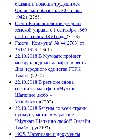
оказании помощи трудящимся
Орловской области... 30 января
1942 г
(
2768
)
Отчет Борисоглебской уездной
земской управы с 1 сентября 1869
по 1 сентября 1870 года.
(
3159
)
Газета "Коммуна" № 44(2783) от
23.02.1929.
(
2361
)
22.10.2018 В Мучкапе пройдет
международный марафон в честь
Дня народного единства ГТРК
Тамбов
(
2250
)
22.10.2018 В регионе снова
состоится марафон «Мучкап-
Шапкино-любо!»
Vtambove.ru
(
2262
)
22.10.2018 Бегуны со всей страны
примут участие в марафоне
"Мучкап-Шапкино-любо!" Онлайн
Тамбов.ру
(
2193
)
1905. Материалы и документы