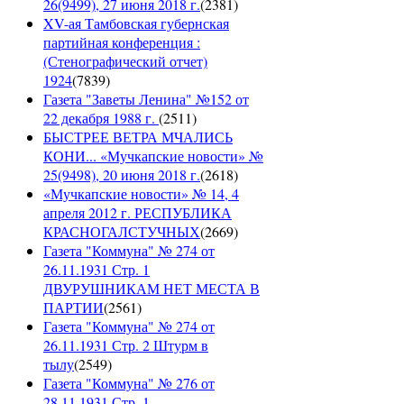
26(9499), 27 июня 2018 г.
(
2381
)
XV-ая Тамбовская губернская
партийная конференция :
(Стенографический отчет)
1924
(
7839
)
Газета "Заветы Ленина" №152 от
22 декабря 1988 г.
(
2511
)
БЫСТРЕЕ ВЕТРА МЧАЛИСЬ
КОНИ... «Мучкапские новости» №
25(9498), 20 июня 2018 г.
(
2618
)
«Мучкапские новости» № 14, 4
апреля 2012 г. РЕСПУБЛИКА
КРАСНОГАЛСТУЧНЫХ
(
2669
)
Газета "Коммуна" № 274 от
26.11.1931 Стр. 1
ДВУРУШНИКАМ НЕТ МЕСТА В
ПАРТИИ
(
2561
)
Газета "Коммуна" № 274 от
26.11.1931 Стр. 2 Штурм в
тылу
(
2549
)
Газета "Коммуна" № 276 от
28.11.1931 Стр. 1