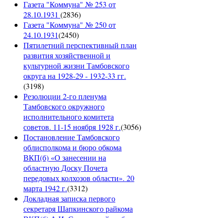
Газета "Коммуна" № 253 от
28.10.1931
(
2836
)
Газета "Коммуна" № 250 от
24.10.1931
(
2450
)
Пятилетний перспективный план
развития хозяйственной и
культурной жизни Тамбовского
округа на 1928-29 - 1932-33 гг.
(
3198
)
Резолюции 2-го пленума
Тамбовского окружного
исполнительного комитета
советов. 11-15 ноября 1928 г.
(
3056
)
Постановление Тамбовского
облисполкома и бюро обкома
ВКП(б) «О занесении на
областную Доску Почета
передовых колхозов области». 20
марта 1942 г.
(
3312
)
Докладная записка первого
секретаря Шапкинского райкома