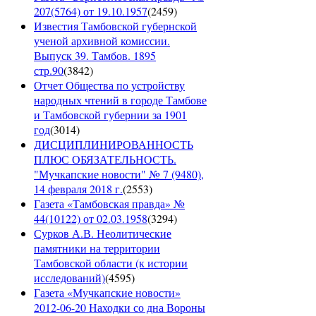
207(5764) от 19.10.1957
(
2459
)
Известия Тамбовской губернской
ученой архивной комиссии.
Выпуск 39. Тамбов. 1895
стр.90
(
3842
)
Отчет Общества по устройству
народных чтений в городе Тамбове
и Тамбовской губернии за 1901
год
(
3014
)
ДИСЦИПЛИНИРОВАННОСТЬ
ПЛЮС ОБЯЗАТЕЛЬНОСТЬ.
"Мучкапские новости" № 7 (9480),
14 февраля 2018 г.
(
2553
)
Газета «Тамбовская правда» №
44(10122) от 02.03.1958
(
3294
)
Сурков А.В. Неолитические
памятники на территории
Тамбовской области (к истории
исследований)
(
4595
)
Газета «Мучкапские новости»
2012-06-20 Находки со дна Вороны