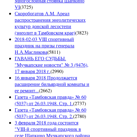
Многослойная стоянка Шапкино
VI
(
3725
)
Скоробогатов А.М. Ареал
распространения энеолитических
культур донской лесостепи
(энеолит в Тамбовском крае)
(
3823
)
2018-02-03 VIII спортивный
праздник на призы генерала
Н.А.Масликова
(
5811
)
ГАВАНЬ ЕГО СУДЬБЫ.
"Мучкапские новости" № 3 (9476),
17 января 2018 г.
(
2990
)
16 января 2018 Продолжается
расширение бильярдной комнаты и
ее ремонт...
(
2662
)
Газета «Тамбовская правда» № 60
(5037) от 26.03.1948. Стр. 1.
(
2737
)
Газета «Тамбовская правда» № 60
(5037) от 26.03.1948. Стр. 2.
(
2780
)
3 февраля 2018 года состоится
"VIII-й спортивный праздник в
селе Шапкино Мучкапского района