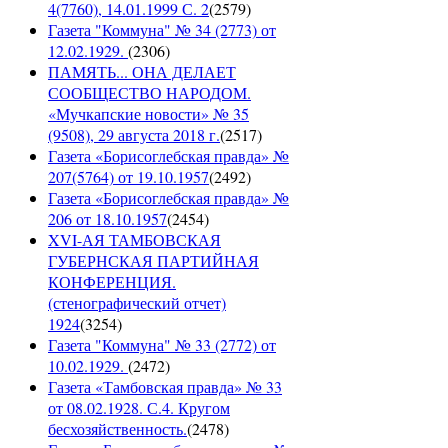
4(7760), 14.01.1999 С. 2
(
2579
)
Газета "Коммуна" № 34 (2773) от
12.02.1929.
(
2306
)
ПАМЯТЬ... ОНА ДЕЛАЕТ
СООБЩЕСТВО НАРОДОМ.
«Мучкапские новости» № 35
(9508), 29 августа 2018 г.
(
2517
)
Газета «Борисоглебская правда» №
207(5764) от 19.10.1957
(
2492
)
Газета «Борисоглебская правда» №
206 от 18.10.1957
(
2454
)
XVI-АЯ ТАМБОВСКАЯ
ГУБЕРНСКАЯ ПАРТИЙНАЯ
КОНФЕРЕНЦИЯ.
(стенографический отчет)
1924
(
3254
)
Газета "Коммуна" № 33 (2772) от
10.02.1929.
(
2472
)
Газета «Тамбовская правда» № 33
от 08.02.1928. С.4. Кругом
бесхозяйственность.
(
2478
)