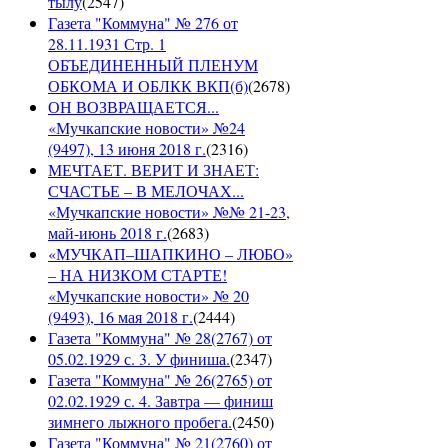
тылу
(
2547
)
Газета "Коммуна" № 276 от
28.11.1931 Стр. 1
ОБЪЕДИНЕННЫЙ ПЛЕНУМ
ОБКОМА И ОБЛКК ВКП(б)
(
2678
)
ОН ВОЗВРАЩАЕТСЯ...
«Мучкапские новости» №24
(9497), 13 июня 2018 г.
(
2316
)
МЕЧТАЕТ. ВЕРИТ И ЗНАЕТ:
СЧАСТЬЕ – В МЕЛОЧАХ...
«Мучкапские новости» №№ 21-23,
май-июнь 2018 г.
(
2683
)
«МУЧКАП–ШАПКИНО – ЛЮБО»
– НА НИЗКОМ СТАРТЕ!
«Мучкапские новости» № 20
(9493), 16 мая 2018 г.
(
2444
)
Газета "Коммуна" № 28(2767) от
05.02.1929 с. 3. У финиша.
(
2347
)
Газета "Коммуна" № 26(2765) от
02.02.1929 с. 4. Завтра — финиш
зимнего лыжного пробега.
(
2450
)
Газета "Коммуна" № 21(2760) от