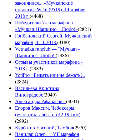
закончился... «Мучкапские
новости» № 46 (9519), 14 ноября
2018 г.
(
4468
)
Победители 7-го марафона
«Мучкап-Шапкино – Любо!»
(
2821
)
Грибановский Сергей. Мучкапский
марафон, 4.11.2018.
(
3180
)
Vernadka runclub — "Мучкап -
Шапкино" -Любо!
(
2986
)
Отзывы участников марафона -
2018 г.
(
2983
)
YetiPro - Бежать или не бежать?..
(
2824
)
Васильева Кристина,
Виноградово
(
3049
)
Александра Афанасова
(
3001
)
Егоров Максим, Чебоксары
(участник забега на 42,195 км)
(
2892
)
Курбатов Евгений, Тамбов
(
2970
)
Ванилар Олег — VII марафон