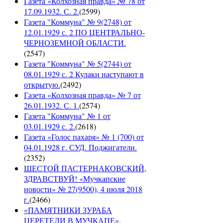
Газета «Колхозная правда» № 78 от
17.09.1932. С. 2.
(
2599
)
Газета "Коммуна" № 9(2748) от
12.01.1929 с. 2 ПО ЦЕНТРАЛЬНО-
ЧЕРНОЗЕМНОЙ ОБЛАСТИ.
(
2547
)
Газета "Коммуна" № 5(2744) от
08.01.1929 с. 2 Кулаки наступают в
открытую.
(
2492
)
Газета «Колхозная правда» № 7 от
26.01.1932. С. 1.
(
2574
)
Газета "Коммуна" № 1 от
03.01.1929 с. 2.
(
2618
)
Газета «Голос пахаря» № 1 (700) от
04.01.1928 г. СУД. Поджигатели.
(
2352
)
ШЕСТОЙ ПАСТЕРНАКОВСКИЙ,
ЗДРАВСТВУЙ! «Мучкапские
новости» № 27(9500), 4 июля 2018
г.
(
2466
)
«ПАМЯТНИКИ ЗУРАБА
ЦЕРЕТЕЛИ В МУЧКАПЕ».