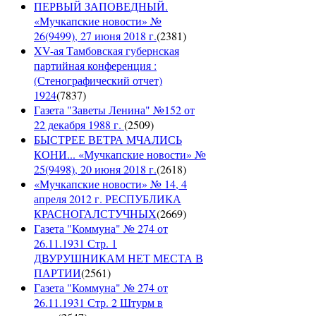
ПЕРВЫЙ ЗАПОВЕДНЫЙ.
«Мучкапские новости» №
26(9499), 27 июня 2018 г.
(
2381
)
XV-ая Тамбовская губернская
партийная конференция :
(Стенографический отчет)
1924
(
7837
)
Газета "Заветы Ленина" №152 от
22 декабря 1988 г.
(
2509
)
БЫСТРЕЕ ВЕТРА МЧАЛИСЬ
КОНИ... «Мучкапские новости» №
25(9498), 20 июня 2018 г.
(
2618
)
«Мучкапские новости» № 14, 4
апреля 2012 г. РЕСПУБЛИКА
КРАСНОГАЛСТУЧНЫХ
(
2669
)
Газета "Коммуна" № 274 от
26.11.1931 Стр. 1
ДВУРУШНИКАМ НЕТ МЕСТА В
ПАРТИИ
(
2561
)
Газета "Коммуна" № 274 от
26.11.1931 Стр. 2 Штурм в