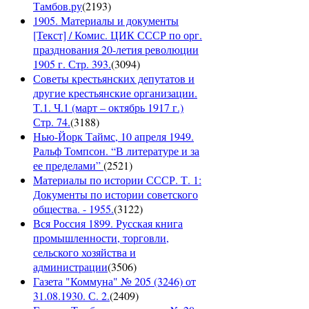
Тамбов.ру
(
2193
)
1905. Материалы и документы
[Текст] / Комис. ЦИК СССР по орг.
празднования 20-летия революции
1905 г. Стр. 393.
(
3094
)
Советы крестьянских депутатов и
другие крестьянские организации.
Т.1. Ч.1 (март – октябрь 1917 г.)
Стр. 74.
(
3188
)
Нью-Йорк Таймс, 10 апреля 1949.
Ральф Томпсон. “В литературе и за
ее пределами”
(
2521
)
Материалы по истории СССР. Т. 1:
Документы по истории советского
общества. - 1955.
(
3122
)
Вся Россия 1899. Русская книга
промышленности, торговли,
сельского хозяйства и
администрации
(
3506
)
Газета "Коммуна" № 205 (3246) от
31.08.1930. С. 2.
(
2409
)