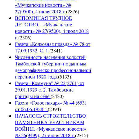
«Мучкапские новости» №
27(9500), 4 июля 2018 г.
(
2876
)
ВСПОМИНАЯ ТРУДНОЕ
ДЕТСТВО... «Мучкапские
новости» № 27(9500), 4 июля 2018
г.
(
2506
)
Газета «Колхозная правда» № 78 от
17.09.1932. С. 1.
(
2841
)
Численность населения волостей
Тамбовской губернии по данным
демографическо-профессиональной
переписи 1920 года.
(
5133
)
Газета "Коммуна" № 22(2761) от
29.01.1929 с. 2. Тамбовские
бригады на селе.
(
2420
)
Газета «Голос пахаря» № 44 (653)
от 06.06.1928 г.
(
2394
)
НАЧАЛОСЬ СТРОИТЕЛЬСТВО
ПАМЯТНИКА УЧАСТНИКАМ
ВОЙНЫ. «Мучкапские новости»
№ 26(9499), 27 июня 2018 г.
(
2315
)