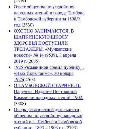
(
2339
)
Отчет общества по устройству
народных чтений в городе Тамбове
и Тамбовской губернии за 1898/9
год.
(
2830
)
ОХОТНО ЗАНИМАЮТСЯ. В
ШАПКИНСКУЮ ШКОЛУ
ЗДОРОВЬЯ ПОСТУПИЛИ
ТРЕНАЖЁРЫ. «Мучкапские
новости» № 14 (9539), 3 апреля
2019 г.
(
2085
)
1925 Рахманинов сразил публику...
«Нью-Йорк таймс», 30 ноября
1925
(
2768
)
О ТАМБОВСКОЙ СТАРИНЕ. П.
Падучева. Издание Постоянной
Коммисии народных чтений. 1902.
(
3308
)
Очерк десятилетней дятельности
общества по устройству народных
чтений в г. Тамбове и Тамбовской
губернии. 1893 – 1903 г.г.
(
2793
)