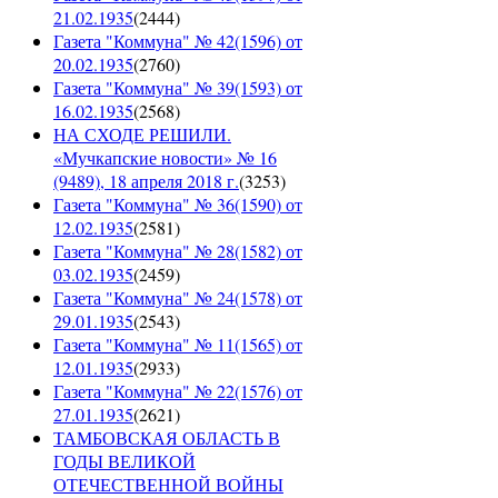
21.02.1935
(
2444
)
Газета "Коммуна" № 42(1596) от
20.02.1935
(
2760
)
Газета "Коммуна" № 39(1593) от
16.02.1935
(
2568
)
НА СХОДЕ РЕШИЛИ.
«Мучкапские новости» № 16
(9489), 18 апреля 2018 г.
(
3253
)
Газета "Коммуна" № 36(1590) от
12.02.1935
(
2581
)
Газета "Коммуна" № 28(1582) от
03.02.1935
(
2459
)
Газета "Коммуна" № 24(1578) от
29.01.1935
(
2543
)
Газета "Коммуна" № 11(1565) от
12.01.1935
(
2933
)
Газета "Коммуна" № 22(1576) от
27.01.1935
(
2621
)
ТАМБОВСКАЯ ОБЛАСТЬ В
ГОДЫ ВЕЛИКОЙ
ОТЕЧЕСТВЕННОЙ ВОЙНЫ