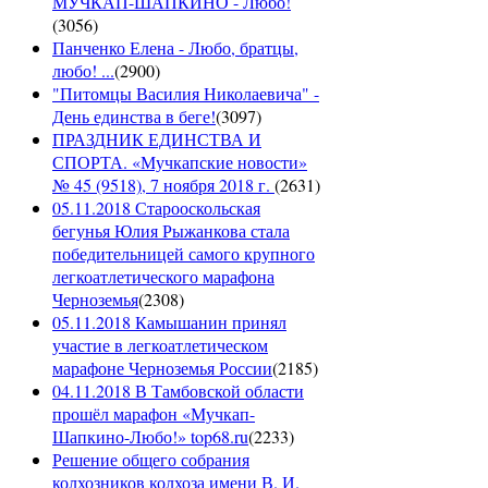
МУЧКАП-ШАПКИНО - Любо!
(
3056
)
Панченко Елена - Любо, братцы,
любо! ...
(
2900
)
"Питомцы Василия Николаевича" -
День единства в беге!
(
3097
)
ПРАЗДНИК ЕДИНСТВА И
СПОРТА. «Мучкапские новости»
№ 45 (9518), 7 ноября 2018 г.
(
2631
)
05.11.2018 Старооскольская
бегунья Юлия Рыжанкова стала
победительницей самого крупного
легкоатлетического марафона
Черноземья
(
2308
)
05.11.2018 Камышанин принял
участие в легкоатлетическом
марафоне Черноземья России
(
2185
)
04.11.2018 В Тамбовской области
прошёл марафон «Мучкап-
Шапкино-Любо!» top68.ru
(
2233
)
Решение общего собрания
колхозников колхоза имени В. И.