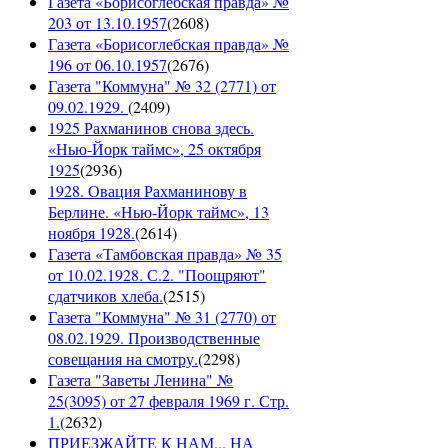
Газета «Борисоглебская правда» №
203 от 13.10.1957
(
2608
)
Газета «Борисоглебская правда» №
196 от 06.10.1957
(
2676
)
Газета "Коммуна" № 32 (2771) от
09.02.1929.
(
2409
)
1925 Рахманинов снова здесь.
«Нью-Йорк таймс», 25 октября
1925
(
2936
)
1928. Овация Рахманинову в
Берлине. «Нью-Йорк таймс», 13
ноября 1928.
(
2614
)
Газета «Тамбовская правда» № 35
от 10.02.1928. С.2. "Поощряют"
сдатчиков хлеба.
(
2515
)
Газета "Коммуна" № 31 (2770) от
08.02.1929. Производственные
совещания на смотру.
(
2298
)
Газета "Заветы Ленина" №
25(3095) от 27 февраля 1969 г. Стр.
1.
(
2632
)
ПРИЕЗЖАЙТЕ К НАМ... НА