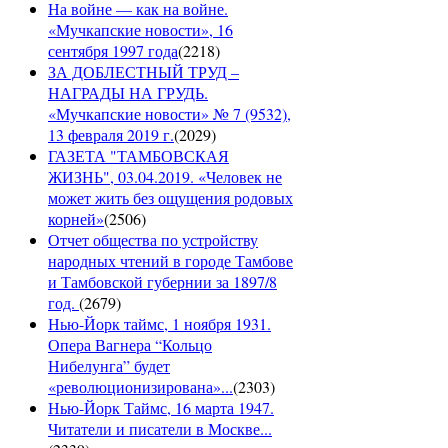
На войне — как на войне.
«Мучкапские новости», 16
сентября 1997 года
(
2218
)
ЗА ДОБЛЕСТНЫЙ ТРУД –
НАГРАДЫ НА ГРУДЬ.
«Мучкапские новости» № 7 (9532),
13 февраля 2019 г.
(
2029
)
ГАЗЕТА "ТАМБОВСКАЯ
ЖИЗНЬ", 03.04.2019. «Человек не
может жить без ощущения родовых
корней»
(
2506
)
Отчет общества по устройству
народных чтений в городе Тамбове
и Тамбовской губернии за 1897/8
год.
(
2679
)
Нью-Йорк таймс, 1 ноября 1931.
Опера Вагнера “Кольцо
Нибелунга” будет
«революционизирована»...
(
2303
)
Нью-Йорк Таймс, 16 марта 1947.
Читатели и писатели в Москве...