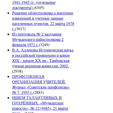
1941-1945 гг. (отдельные
документы)
(
6305
)
Решение облисполкома о внесении
изменений в учетные данные
населенных пунктов. 22 марта 1978
г.
(
3917
)
Из протокола № 2 заседания
Мучкапского райисполкома 2
февраля 1971 г.
(
3249
)
В.А. Алленова Историческая наука
в российской провинции в конце
XIX - начале XX вв.: Тамбовская
ученая архивная комиссия. 2002.
(
2938
)
ПРОФСОЮЗНАЯ
ОРГАНИЗАЦИЯ УЧИТЕЛЕЙ.
Журнал «Советские профсоюзы»
№ 7, 1955 г.
(
2883
)
ИЩЕМ ТАЛАНТЛИВЫХ И
ОДАРЁННЫХ. «Мучкапские
новости», № 12 (9485), 21 марта