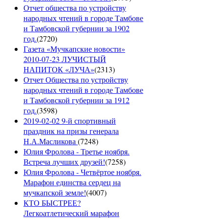
Отчет общества по устройству
народных чтений в городе Тамбове
и Тамбовской губернии за 1902
год.
(
2720
)
Газета «Мучкапские новости»
2010-07-23 ЛУЧИСТЫЙ
НАПИТОК «ЛУЧА»
(
2313
)
Отчет Общества по устройству
народных чтений в городе Тамбове
и Тамбовской губернии за 1912
год.
(
3598
)
2019-02-02 9-й спортивный
праздник на призы генерала
Н.А.Масликова
(
7248
)
Юлия Фролова - Третье ноября.
Встреча лучших друзей!
(
7258
)
Юлия Фролова - Четвёртое ноября.
Марафон единства сердец на
мучкапской земле!
(
4007
)
КТО БЫСТРЕЕ?
Легкоатлетический марафон