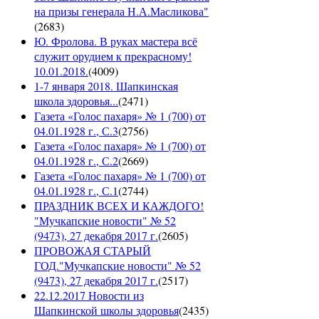
на призы генерала Н.А.Масликова"
(
2683
)
Ю. Фролова. В руках мастера всё
служит орудием к прекрасному!
10.01.2018.
(
4009
)
1-7 января 2018. Шапкинская
школа здоровья...
(
2471
)
Газета «Голос пахаря» № 1 (700) от
04.01.1928 г., С.3
(
2756
)
Газета «Голос пахаря» № 1 (700) от
04.01.1928 г., С.2
(
2669
)
Газета «Голос пахаря» № 1 (700) от
04.01.1928 г., С.1
(
2744
)
ПРАЗДНИК ВСЕХ И КАЖДОГО!
"Мучкапские новости" № 52
(9473), 27 декабря 2017 г.
(
2605
)
ПРОВОЖАЯ СТАРЫЙ
ГОД."Мучкапские новости" № 52
(9473), 27 декабря 2017 г.
(
2517
)
22.12.2017 Новости из
Шапкинской школы здоровья
(
2435
)