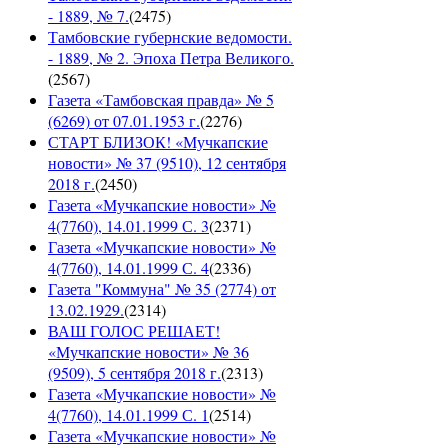
- 1889, № 7.
(
2475
)
Тамбовские губернские ведомости.
- 1889, № 2. Эпоха Петра Великого.
(
2567
)
Газета «Тамбовская правда» № 5
(6269) от 07.01.1953 г.
(
2276
)
СТАРТ БЛИЗОК! «Мучкапские
новости» № 37 (9510), 12 сентября
2018 г.
(
2450
)
Газета «Мучкапские новости» №
4(7760), 14.01.1999 С. 3
(
2371
)
Газета «Мучкапские новости» №
4(7760), 14.01.1999 С. 4
(
2336
)
Газета "Коммуна" № 35 (2774) от
13.02.1929.
(
2314
)
ВАШ ГОЛОС РЕШАЕТ!
«Мучкапские новости» № 36
(9509), 5 сентября 2018 г.
(
2313
)
Газета «Мучкапские новости» №
4(7760), 14.01.1999 С. 1
(
2514
)
Газета «Мучкапские новости» №