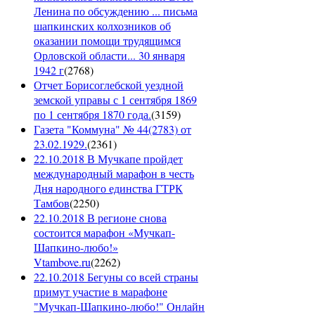
Ленина по обсуждению ... письма
шапкинских колхозников об
оказании помощи трудящимся
Орловской области... 30 января
1942 г
(
2768
)
Отчет Борисоглебской уездной
земской управы с 1 сентября 1869
по 1 сентября 1870 года.
(
3159
)
Газета "Коммуна" № 44(2783) от
23.02.1929.
(
2361
)
22.10.2018 В Мучкапе пройдет
международный марафон в честь
Дня народного единства ГТРК
Тамбов
(
2250
)
22.10.2018 В регионе снова
состоится марафон «Мучкап-
Шапкино-любо!»
Vtambove.ru
(
2262
)
22.10.2018 Бегуны со всей страны
примут участие в марафоне
"Мучкап-Шапкино-любо!" Онлайн