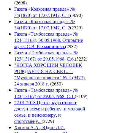
(
2698
)
Газета «Колхозная правда» №
34(1870) от 17.07.1947, С. 1
(
3090
)
Газета «Колхозная правда» №
34(1870) от 17.07.1947, С. 2
(
2729
)
Газета «Тамбовская правда» №
124(13168), 30.05.1968. Открытие
музея С.В. Рахманинова.
(
2982
)
Газета «Тамбовская правда» №
123(13167) от 29.05.1968. С.6.
(
3232
)
"КОГДА ХОРОШИЙ ЧЕЛОВЕК
РОЖДАЕТСЯ НА СВЕТ...".
"Мучкапские новости" № 4 (9477),
24 января 2018 г.
(
2650
)
Газета «Тамбовская правда» №
123(13167) от 29.05.1968. С.1.
(
3109
)
22.01.2018 Центр, куда открыт
доступ всем: и ребенку, и молодой
семье, и пенсионеру, и
спортсмену...
(
2729
)
Хреков А.А., Юдин Л.И.