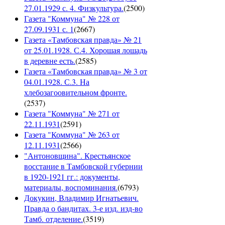
27.01.1929 с. 4. Физкультура.
(
2500
)
Газета "Коммуна" № 228 от
27.09.1931 с. 1
(
2667
)
Газета «Тамбовская правда» № 21
от 25.01.1928. С.4. Хорошая лошадь
в деревне есть.
(
2585
)
Газета «Тамбовская правда» № 3 от
04.01.1928. С.3. На
хлебозагоовительном фронте.
(
2537
)
Газета "Коммуна" № 271 от
22.11.1931
(
2591
)
Газета "Коммуна" № 263 от
12.11.1931
(
2566
)
"Антоновщина". Крестьянское
восстание в Тамбовской губернии
в 1920-1921 гг.: документы,
материалы, воспоминания.
(
6793
)
Докукин, Владимир Игнатьевич.
Правда о бандитах. 3-е изд. изд-во
Тамб. отделение.
(
3519
)