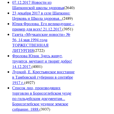
07.12.2017 Новости из
Шапкинской школы здоровья
(
2640
)
23 декабря 2017 в селе Шапкино:
Церковь и Школа здоровья...
(
2489
)
Юлия Фролова. Его великодушие –
пример для всех! 21.12.2017.
(
3951
)
Газета «Мучкапские новости» №
56, 14 мая 1994 года
ТОРЖЕСТВЕННАЯ
ЛИТУРГИЯ
(
2722
)
Фролова Юлия. Здесь живут,
трудятся, мечтают и творят добро!
14.12.2017.
(
4001
)
Луцкий, Е. Крестьянское восстание
в Тамбовской губернии в сентябре
1917 г.
(
4927
)
Список лиц, производящих
торговлю в Борисоглебском уезде
по гильдейским документам...
Борисоглебское уездное земское
собрание. 1888.
(
3937
)