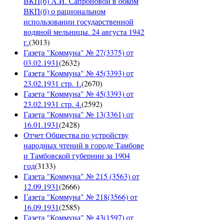
ВКП(б) А.И. Сапроновой в обком
ВКП(б) о рациональном
использовании государственной
водяной мельницы. 24 августа 1942
г.
(
3013
)
Газета "Коммуна" № 27(3375) от
03.02.1931
(
2632
)
Газета "Коммуна" № 45(3393) от
23.02.1931 стр. 1.
(
2670
)
Газета "Коммуна" № 45(3393) от
23.02.1931 стр. 4.
(
2592
)
Газета "Коммуна" № 13(3361) от
16.01.1931
(
2428
)
Отчет Общества по устройству
народных чтений в городе Тамбове
и Тамбовской губернии за 1904
год
(
3133
)
Газета "Коммуна" № 215 (3563) от
12.09.1931
(
2666
)
Газета "Коммуна" № 218(3566) от
16.09.1931
(
2585
)
Газета "Коммуна" № 43(1597) от