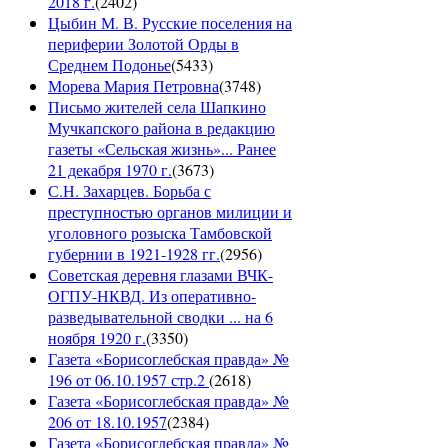
2018 г.
(
2402
)
Цыбин М. В. Русские поселения на
периферии Золотой Орды в
Среднем Подонье
(
5433
)
Морева Мария Петровна
(
3748
)
Письмо жителей села Шапкино
Мучкапского района в редакцию
газеты «Сельская жизнь»... Ранее
21 декабря 1970 г.
(
3673
)
С.Н. Захарцев. Борьба с
преступностью органов милиции и
уголовного розыска Тамбовской
губернии в 1921-1928 гг.
(
2956
)
Советская деревня глазами ВЧК-
ОГПУ-НКВД. Из оперативно-
разведывательной сводки ... на 6
ноября 1920 г.
(
3350
)
Газета «Борисоглебская правда» №
196 от 06.10.1957 стр.2
(
2618
)
Газета «Борисоглебская правда» №
206 от 18.10.1957
(
2384
)
Газета «Борисоглебская правда» №