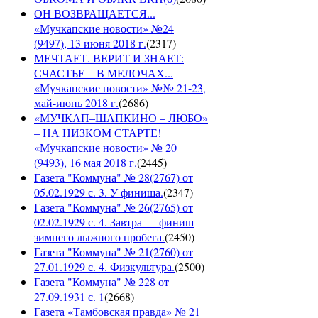
ОН ВОЗВРАЩАЕТСЯ...
«Мучкапские новости» №24
(9497), 13 июня 2018 г.
(
2317
)
МЕЧТАЕТ. ВЕРИТ И ЗНАЕТ:
СЧАСТЬЕ – В МЕЛОЧАХ...
«Мучкапские новости» №№ 21-23,
май-июнь 2018 г.
(
2686
)
«МУЧКАП–ШАПКИНО – ЛЮБО»
– НА НИЗКОМ СТАРТЕ!
«Мучкапские новости» № 20
(9493), 16 мая 2018 г.
(
2445
)
Газета "Коммуна" № 28(2767) от
05.02.1929 с. 3. У финиша.
(
2347
)
Газета "Коммуна" № 26(2765) от
02.02.1929 с. 4. Завтра — финиш
зимнего лыжного пробега.
(
2450
)
Газета "Коммуна" № 21(2760) от
27.01.1929 с. 4. Физкультура.
(
2500
)
Газета "Коммуна" № 228 от
27.09.1931 с. 1
(
2668
)
Газета «Тамбовская правда» № 21