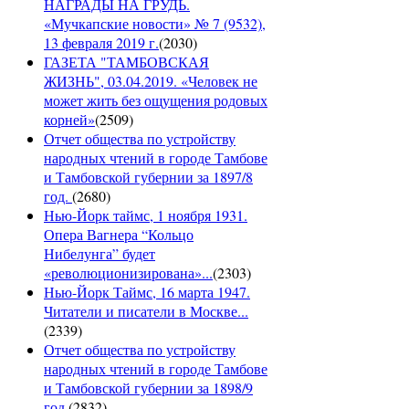
НАГРАДЫ НА ГРУДЬ.
«Мучкапские новости» № 7 (9532),
13 февраля 2019 г.
(
2030
)
ГАЗЕТА "ТАМБОВСКАЯ
ЖИЗНЬ", 03.04.2019. «Человек не
может жить без ощущения родовых
корней»
(
2509
)
Отчет общества по устройству
народных чтений в городе Тамбове
и Тамбовской губернии за 1897/8
год.
(
2680
)
Нью-Йорк таймс, 1 ноября 1931.
Опера Вагнера “Кольцо
Нибелунга” будет
«революционизирована»...
(
2303
)
Нью-Йорк Таймс, 16 марта 1947.
Читатели и писатели в Москве...
(
2339
)
Отчет общества по устройству
народных чтений в городе Тамбове
и Тамбовской губернии за 1898/9
год.
(
2832
)