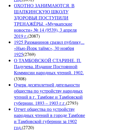
ОХОТНО ЗАНИМАЮТСЯ. В
ШАПКИНСКУЮ ШКОЛУ
ЗДОРОВЬЯ ПОСТУПИЛИ
ТРЕНАЖЁРЫ. «Мучкапские
новости» № 14 (9539), 3 апреля
2019 г.
(
2087
)
1925 Рахманинов сразил публику...
«Нью-Йорк таймс», 30 ноября
1925
(
2769
)
О ТАМБОВСКОЙ СТАРИНЕ. П.
Падучева. Издание Постоянной
Коммисии народных чтений. 1902.
(
3308
)
Очерк десятилетней дятельности
общества по устройству народных
чтений в г. Тамбове и Тамбовской
губернии. 1893 – 1903 г.г.
(
2793
)
Отчет общества по устройству
народных чтений в городе Тамбове
и Тамбовской губернии за 1902
год.
(
2720
)