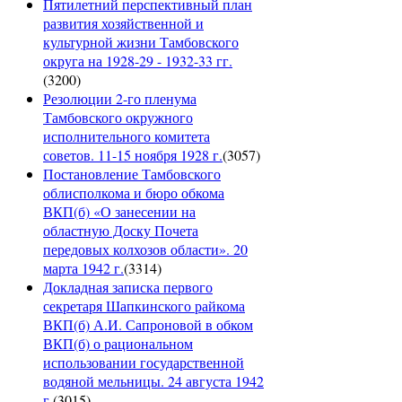
Пятилетний перспективный план
развития хозяйственной и
культурной жизни Тамбовского
округа на 1928-29 - 1932-33 гг.
(
3200
)
Резолюции 2-го пленума
Тамбовского окружного
исполнительного комитета
советов. 11-15 ноября 1928 г.
(
3057
)
Постановление Тамбовского
облисполкома и бюро обкома
ВКП(б) «О занесении на
областную Доску Почета
передовых колхозов области». 20
марта 1942 г.
(
3314
)
Докладная записка первого
секретаря Шапкинского райкома
ВКП(б) А.И. Сапроновой в обком
ВКП(б) о рациональном
использовании государственной
водяной мельницы. 24 августа 1942
г.
(
3015
)