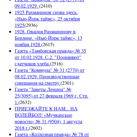
09.02.1929.
(
2410
)
1925 Рахманинов снова здесь.
«Нью-Йорк таймс», 25 октября
1925
(
2936
)
1928. Овация Рахманинову в
Берлине. «Нью-Йорк таймс», 13
ноября 1928.
(
2615
)
Газета «Тамбовская правда» № 35
от 10.02.1928. С.2. "Поощряют"
сдатчиков хлеба.
(
2516
)
Газета "Коммуна" № 31 (2770) от
08.02.1929. Производственные
совещания на смотру.
(
2301
)
Газета "Заветы Ленина" №
25(3095) от 27 февраля 1969 г. Стр.
1.
(
2632
)
ПРИЕЗЖАЙТЕ К НАМ... НА
ВОЛЕЙБОЛ! «Мучкапские
новости» № 31 (9504), 1 августа
2018 г.
(
2602
)
Газета «Колхозная правда» № 78 от