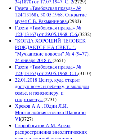
34(1870) от 17.07.1947, С. 2
(
2729
)
Газета «Тамбовская правда» №
124(13168), 30.05.1968. Открытие
музея С.В. Рахманинова.
(
2983
)
Газета «Тамбовская правда» №
123(13167) от 29.05.1968. С.6.
(
3232
)
"КОГДА ХОРОШИЙ ЧЕЛОВЕК
РОЖДАЕТСЯ НА СВЕТ...".
"Мучкапские новости" № 4 (9477),
24 января 2018 г.
(
2651
)
Газета «Тамбовская правда» №
123(13167) от 29.05.1968. С.1.
(
3110
)
22.01.2018 Центр, куда открыт
доступ всем: и ребенку, и молодой
семье, и пенсионеру, и
спортсмену...
(
2731
)
Хреков А.А., Юдин Л.И.
Многослойная стоянка Шапкино
VI
(
3727
)
Скоробогатов А.М. Ареал
распространения энеолитических
культур донской лесостепи