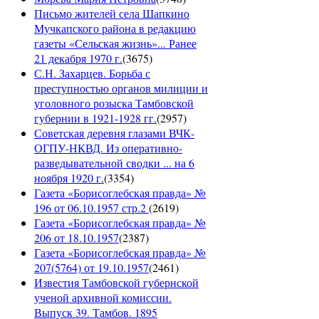
Письмо жителей села Шапкино
Мучкапского района в редакцию
газеты «Сельская жизнь»... Ранее
21 декабря 1970 г.
(
3675
)
С.Н. Захарцев. Борьба с
преступностью органов милиции и
уголовного розыска Тамбовской
губернии в 1921-1928 гг.
(
2957
)
Советская деревня глазами ВЧК-
ОГПУ-НКВД. Из оперативно-
разведывательной сводки ... на 6
ноября 1920 г.
(
3354
)
Газета «Борисоглебская правда» №
196 от 06.10.1957 стр.2
(
2619
)
Газета «Борисоглебская правда» №
206 от 18.10.1957
(
2387
)
Газета «Борисоглебская правда» №
207(5764) от 19.10.1957
(
2461
)
Известия Тамбовской губернской
ученой архивной комиссии.
Выпуск 39. Тамбов. 1895