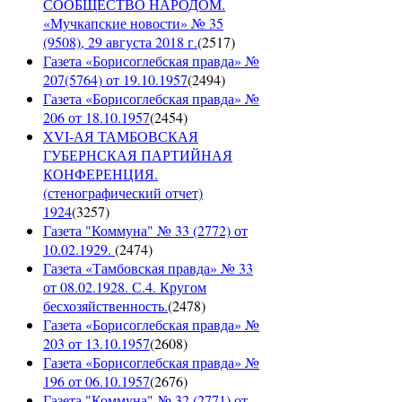
СООБЩЕСТВО НАРОДОМ.
«Мучкапские новости» № 35
(9508), 29 августа 2018 г.
(
2517
)
Газета «Борисоглебская правда» №
207(5764) от 19.10.1957
(
2494
)
Газета «Борисоглебская правда» №
206 от 18.10.1957
(
2454
)
XVI-АЯ ТАМБОВСКАЯ
ГУБЕРНСКАЯ ПАРТИЙНАЯ
КОНФЕРЕНЦИЯ.
(стенографический отчет)
1924
(
3257
)
Газета "Коммуна" № 33 (2772) от
10.02.1929.
(
2474
)
Газета «Тамбовская правда» № 33
от 08.02.1928. С.4. Кругом
бесхозяйственность.
(
2478
)
Газета «Борисоглебская правда» №
203 от 13.10.1957
(
2608
)
Газета «Борисоглебская правда» №
196 от 06.10.1957
(
2676
)
Газета "Коммуна" № 32 (2771) от