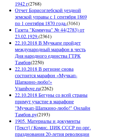
1942 г
(
2768
)
Отчет Борисоглебской уездной
земской управы с 1 сентября 1869
по 1 сентября 1870 года.
(
3161
)
Газета "Коммуна" № 44(2783) от
23.02.1929.
(
2361
)
22.10.2018 В Мучкапе пройдет
международный марафон в честь
Дня народного единства ГТРК
Тамбов
(
2250
)
22.10.2018 В регионе снова
состоится марафон «Мучкап-
Шапкино-любо!»
Vtambove.ru
(
2262
)
22.10.2018 Бегуны со всей страны
примут участие в марафоне
"Мучкап-Шапкино-любо!" Онлайн
Тамбов.ру
(
2193
)
1905. Материалы и документы
[Текст] / Комис. ЦИК СССР по орг.
празднования 20-летия революции