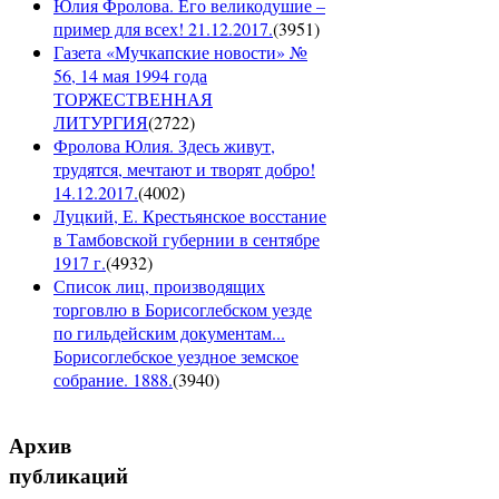
Юлия Фролова. Его великодушие –
пример для всех! 21.12.2017.
(
3951
)
Газета «Мучкапские новости» №
56, 14 мая 1994 года
ТОРЖЕСТВЕННАЯ
ЛИТУРГИЯ
(
2722
)
Фролова Юлия. Здесь живут,
трудятся, мечтают и творят добро!
14.12.2017.
(
4002
)
Луцкий, Е. Крестьянское восстание
в Тамбовской губернии в сентябре
1917 г.
(
4932
)
Список лиц, производящих
торговлю в Борисоглебском уезде
по гильдейским документам...
Борисоглебское уездное земское
собрание. 1888.
(
3940
)
Архив
публикаций