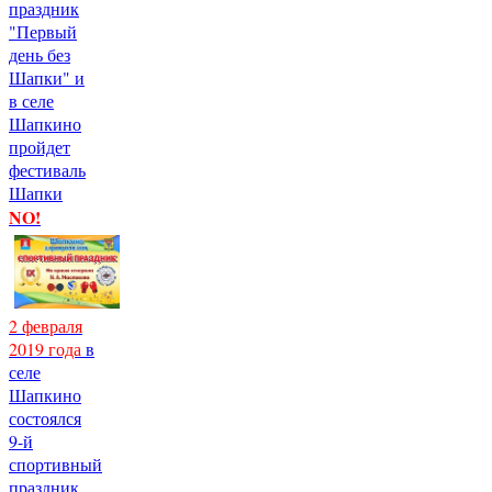
праздник
"Первый
день без
Шапки" и
в селе
Шапкино
пройдет
фестиваль
Шапки
NO!
2 февраля
2019 года
в
селе
Шапкино
состоялся
9-й
спортивный
праздник