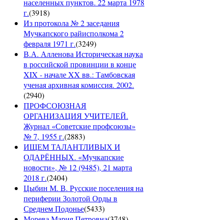
населенных пунктов. 22 марта 1978
г.
(
3918
)
Из протокола № 2 заседания
Мучкапского райисполкома 2
февраля 1971 г.
(
3249
)
В.А. Алленова Историческая наука
в российской провинции в конце
XIX - начале XX вв.: Тамбовская
ученая архивная комиссия. 2002.
(
2940
)
ПРОФСОЮЗНАЯ
ОРГАНИЗАЦИЯ УЧИТЕЛЕЙ.
Журнал «Советские профсоюзы»
№ 7, 1955 г.
(
2883
)
ИЩЕМ ТАЛАНТЛИВЫХ И
ОДАРЁННЫХ. «Мучкапские
новости», № 12 (9485), 21 марта
2018 г.
(
2404
)
Цыбин М. В. Русские поселения на
периферии Золотой Орды в
Среднем Подонье
(
5433
)
Морева Мария Петровна
(
3748
)