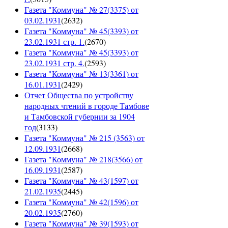
Газета "Коммуна" № 27(3375) от
03.02.1931
(
2632
)
Газета "Коммуна" № 45(3393) от
23.02.1931 стр. 1.
(
2670
)
Газета "Коммуна" № 45(3393) от
23.02.1931 стр. 4.
(
2593
)
Газета "Коммуна" № 13(3361) от
16.01.1931
(
2429
)
Отчет Общества по устройству
народных чтений в городе Тамбове
и Тамбовской губернии за 1904
год
(
3133
)
Газета "Коммуна" № 215 (3563) от
12.09.1931
(
2668
)
Газета "Коммуна" № 218(3566) от
16.09.1931
(
2587
)
Газета "Коммуна" № 43(1597) от
21.02.1935
(
2445
)
Газета "Коммуна" № 42(1596) от
20.02.1935
(
2760
)
Газета "Коммуна" № 39(1593) от