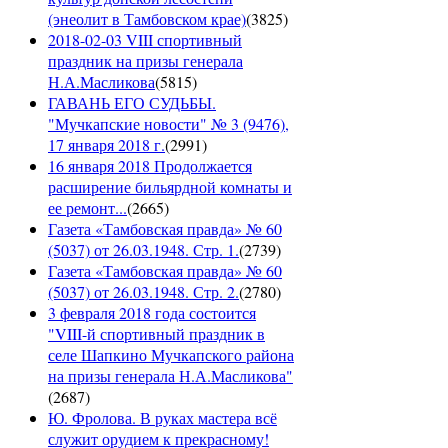
(энеолит в Тамбовском крае)
(
3825
)
2018-02-03 VIII спортивный
праздник на призы генерала
Н.А.Масликова
(
5815
)
ГАВАНЬ ЕГО СУДЬБЫ.
"Мучкапские новости" № 3 (9476),
17 января 2018 г.
(
2991
)
16 января 2018 Продолжается
расширение бильярдной комнаты и
ее ремонт...
(
2665
)
Газета «Тамбовская правда» № 60
(5037) от 26.03.1948. Стр. 1.
(
2739
)
Газета «Тамбовская правда» № 60
(5037) от 26.03.1948. Стр. 2.
(
2780
)
3 февраля 2018 года состоится
"VIII-й спортивный праздник в
селе Шапкино Мучкапского района
на призы генерала Н.А.Масликова"
(
2687
)
Ю. Фролова. В руках мастера всё
служит орудием к прекрасному!