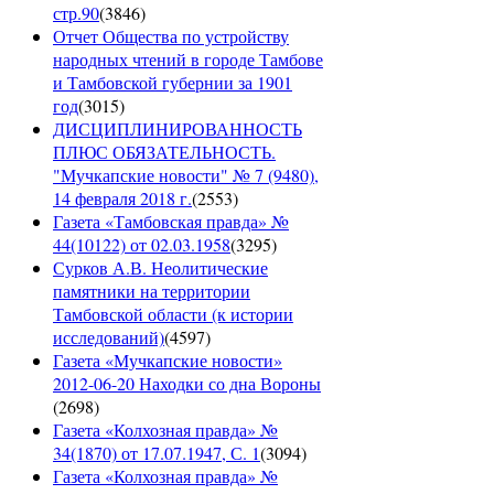
стр.90
(
3846
)
Отчет Общества по устройству
народных чтений в городе Тамбове
и Тамбовской губернии за 1901
год
(
3015
)
ДИСЦИПЛИНИРОВАННОСТЬ
ПЛЮС ОБЯЗАТЕЛЬНОСТЬ.
"Мучкапские новости" № 7 (9480),
14 февраля 2018 г.
(
2553
)
Газета «Тамбовская правда» №
44(10122) от 02.03.1958
(
3295
)
Сурков А.В. Неолитические
памятники на территории
Тамбовской области (к истории
исследований)
(
4597
)
Газета «Мучкапские новости»
2012-06-20 Находки со дна Вороны
(
2698
)
Газета «Колхозная правда» №
34(1870) от 17.07.1947, С. 1
(
3094
)
Газета «Колхозная правда» №