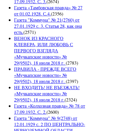
17.09.1932. С. 3.
(
2674
)
Газета «Тамбовская правда» № 27
от 01.02.1928. С.4.
(
2356
)
Газета "Коммуна" № 21(2760) от
27.01.1929 с. 3. Статья 28, как она
есть.
(
2571
)
ВЕНОК ИЗ КРАСНОГО
КЛЕВЕРА, ИЛИ ЛЮБОВЬ С
ПЕРВОГО ВЗГЛЯДА
«Мучкапские новости» №
29(9502), 18 июля 2018 г.
(
2783
)
ПРАВИЛА - ПРЕЖДЕ ВСЕГО
«Мучкапские новости» №
29(9502), 18 июля 2018 г.
(
2397
)
НЕ ВХОДИТЬ! НЕ ВЪЕЗЖАТЬ!
«Мучкапские новости» №
29(9502), 18 июля 2018 г.
(
2324
)
Газета «Колхозная правда» № 78 от
17.09.1932. С. 2.
(
2600
)
Газета "Коммуна" № 9(2748) от
12.01.1929 с. 2 ПО ЦЕНТРАЛЬНО-
ЧЕРНОЗЕМНОЙ ОБЛАСТИ.