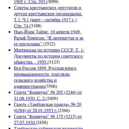
1905 г. Стр. 393.
(
3099
)
Советы крестьянских депутатов и
другие крестьянские организации.
Т.1. Ч.1 (март – октябрь 1917 г.)
Стр. 74.
(
3188
)
Нью-Йорк Таймс, 10 апреля 1949.
Ральф Томпсон. “В литературе и за
ее пределами”
(
2522
)
Материалы по истории СССР. Т. 1:
Документы по истории советского
общества. - 1955.
(
3123
)
Вся Россия 1899. Русская книга
промышленности, торговли,
сельского хозяйства и
администрации
(
3506
)
Газета "Коммуна" № 205 (3246) от
31.08.1930. С. 2.
(
2409
)
Газета «Тамбовская правда» № 20
(6284) от 28.01.1953 г.
(
2366
)
Газета "Коммуна" № 175 (3215) от
27.07.1930.
(
2458
)
Тамбовские губернские ведомости.