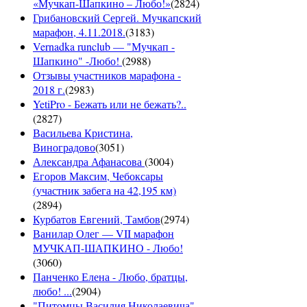
«Мучкап-Шапкино – Любо!»
(
2824
)
Грибановский Сергей. Мучкапский
марафон, 4.11.2018.
(
3183
)
Vernadka runclub — "Мучкап -
Шапкино" -Любо!
(
2988
)
Отзывы участников марафона -
2018 г.
(
2983
)
YetiPro - Бежать или не бежать?..
(
2827
)
Васильева Кристина,
Виноградово
(
3051
)
Александра Афанасова
(
3004
)
Егоров Максим, Чебоксары
(участник забега на 42,195 км)
(
2894
)
Курбатов Евгений, Тамбов
(
2974
)
Ванилар Олег — VII марафон
МУЧКАП-ШАПКИНО - Любо!
(
3060
)
Панченко Елена - Любо, братцы,
любо! ...
(
2904
)
"Питомцы Василия Николаевича" -