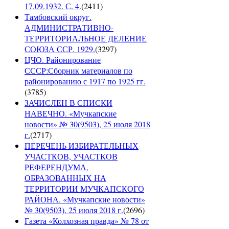
17.09.1932. С. 4.
(
2411
)
Тамбовский округ.
АДМИНИСТРАТИВНО-
ТЕРРИТОРИАЛЬНОЕ ДЕЛЕНИЕ
СОЮЗА ССР. 1929.
(
3297
)
ЦЧО. Районирование
СССР:Сборник материалов по
районированию с 1917 по 1925 гг.
(
3785
)
ЗАЧИСЛЕН В СПИСКИ
НАВЕЧНО. «Мучкапские
новости» № 30(9503), 25 июля 2018
г.
(
2717
)
ПЕРЕЧЕНЬ ИЗБИРАТЕЛЬНЫХ
УЧАСТКОВ, УЧАСТКОВ
РЕФЕРЕНДУМА,
ОБРАЗОВАННЫХ НА
ТЕРРИТОРИИ МУЧКАПСКОГО
РАЙОНА. «Мучкапские новости»
№ 30(9503), 25 июля 2018 г.
(
2696
)
Газета «Колхозная правда» № 78 от