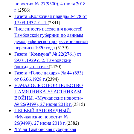
новости» № 27(9500), 4 июля 2018
г.
(
2506
)
Газета «Колхозная правда» № 78 от
17.09.1932. С. 1.
(
2841
)
Численность населения волостей
Тамбовской губернии по данным
демографическо-профессиональной
переписи 1920 года.
(
5139
)
Газета "Коммуна" № 22(2761) от
29.01.1929 с. 2. Тамбовские
бригады на селе.
(
2420
)
Газета «Голос пахаря» № 44 (653)
от 06.06.1928 г.
(
2394
)
НАЧАЛОСЬ СТРОИТЕЛЬСТВО
ПАМЯТНИКА УЧАСТНИКАМ
ВОЙНЫ. «Мучкапские новости»
№ 26(9499), 27 июня 2018 г.
(
2315
)
ПЕРВЫЙ ЗАПОВЕДНЫЙ.
«Мучкапские новости» №
26(9499), 27 июня 2018 г.
(
2382
)
XV-ая Тамбовская губернская