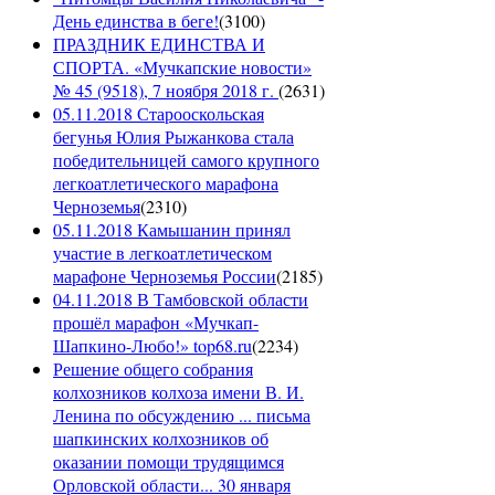
День единства в беге!
(
3100
)
ПРАЗДНИК ЕДИНСТВА И
СПОРТА. «Мучкапские новости»
№ 45 (9518), 7 ноября 2018 г.
(
2631
)
05.11.2018 Старооскольская
бегунья Юлия Рыжанкова стала
победительницей самого крупного
легкоатлетического марафона
Черноземья
(
2310
)
05.11.2018 Камышанин принял
участие в легкоатлетическом
марафоне Черноземья России
(
2185
)
04.11.2018 В Тамбовской области
прошёл марафон «Мучкап-
Шапкино-Любо!» top68.ru
(
2234
)
Решение общего собрания
колхозников колхоза имени В. И.
Ленина по обсуждению ... письма
шапкинских колхозников об
оказании помощи трудящимся
Орловской области... 30 января