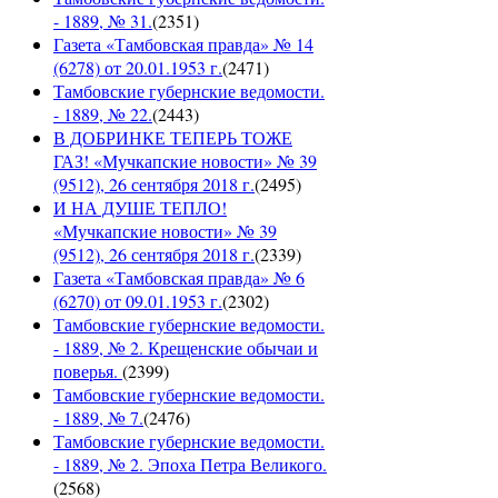
- 1889, № 31.
(
2351
)
Газета «Тамбовская правда» № 14
(6278) от 20.01.1953 г.
(
2471
)
Тамбовские губернские ведомости.
- 1889, № 22.
(
2443
)
В ДОБРИНКЕ ТЕПЕРЬ ТОЖЕ
ГАЗ! «Мучкапские новости» № 39
(9512), 26 сентября 2018 г.
(
2495
)
И НА ДУШЕ ТЕПЛО!
«Мучкапские новости» № 39
(9512), 26 сентября 2018 г.
(
2339
)
Газета «Тамбовская правда» № 6
(6270) от 09.01.1953 г.
(
2302
)
Тамбовские губернские ведомости.
- 1889, № 2. Крещенские обычаи и
поверья.
(
2399
)
Тамбовские губернские ведомости.
- 1889, № 7.
(
2476
)
Тамбовские губернские ведомости.
- 1889, № 2. Эпоха Петра Великого.
(
2568
)