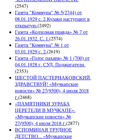
(
2547
)
Газета "Коммуна" № 5(2744) от
08.01.1929 с. 2 Кулаки наступают в
открытую.
(
2492
)
Газета «Колхозная правда» № 7 от
26.01.1932. С. 1.
(
2574
)
Газета "Коммуна" № 1 от
03.01.1929 с. 2.
(
2619
)
Газета «Голос пахаря» № 1 (700) от
04.01.1928 г. СУД. Поджигатели.
(
2353
)
ШЕСТОЙ ПАСТЕРНАКОВСКИЙ,
ЗДРАВСТВУЙ! «Мучкапские
новости» № 27(9500), 4 июля 2018
г.
(
2468
)
«ПАМЯТНИКИ ЗУРАБА
ЦЕРЕТЕЛИ В МУЧКАПЕ».
«Мучкапские новости» №
27(9500), 4 июля 2018 г.
(
2877
)
ВСПОМИНАЯ ТРУДНОЕ
ДЕТСТВО... «Мучкапские