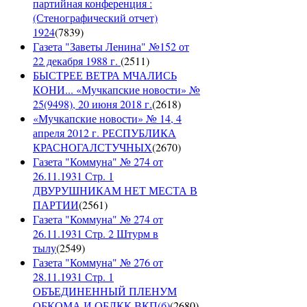
партийная конференция :
(Стенографический отчет)
1924
(
7839
)
Газета "Заветы Ленина" №152 от
22 декабря 1988 г.
(
2511
)
БЫСТРЕЕ ВЕТРА МЧАЛИСЬ
КОНИ... «Мучкапские новости» №
25(9498), 20 июня 2018 г.
(
2618
)
«Мучкапские новости» № 14, 4
апреля 2012 г. РЕСПУБЛИКА
КРАСНОГАЛСТУЧНЫХ
(
2670
)
Газета "Коммуна" № 274 от
26.11.1931 Стр. 1
ДВУРУШНИКАМ НЕТ МЕСТА В
ПАРТИИ
(
2561
)
Газета "Коммуна" № 274 от
26.11.1931 Стр. 2 Штурм в
тылу
(
2549
)
Газета "Коммуна" № 276 от
28.11.1931 Стр. 1
ОБЪЕДИНЕННЫЙ ПЛЕНУМ
ОБКОМА И ОБЛКК ВКП(б)
(
2680
)