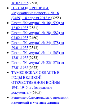
16.02.1935
(
2568
)
НА СХОДЕ РЕШИЛИ.
«Мучкапские новости» № 16
(9489), 18 апреля 2018 г.
(
3255
)
Газета "Коммуна" № 36(1590) от
12.02.1935
(
2581
)
Газета "Коммуна" № 28(1582) от
03.02.1935
(
2460
)
Газета "Коммуна" № 24(1578) от
29.01.1935
(
2543
)
Газета "Коммуна" № 11(1565) от
12.01.1935
(
2933
)
Газета "Коммуна" № 22(1576) от
27.01.1935
(
2622
)
ТАМБОВСКАЯ ОБЛАСТЬ В
ГОДЫ ВЕЛИКОЙ
ОТЕЧЕСТВЕННОЙ ВОЙНЫ
1941-1945 гг. (отдельные
документы)
(
6305
)
Решение облисполкома о внесении
изменений в учетные данные