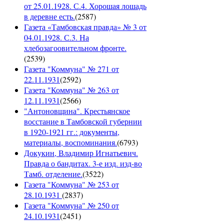
от 25.01.1928. С.4. Хорошая лошадь
в деревне есть.
(
2587
)
Газета «Тамбовская правда» № 3 от
04.01.1928. С.3. На
хлебозагоовительном фронте.
(
2539
)
Газета "Коммуна" № 271 от
22.11.1931
(
2592
)
Газета "Коммуна" № 263 от
12.11.1931
(
2566
)
"Антоновщина". Крестьянское
восстание в Тамбовской губернии
в 1920-1921 гг.: документы,
материалы, воспоминания.
(
6793
)
Докукин, Владимир Игнатьевич.
Правда о бандитах. 3-е изд. изд-во
Тамб. отделение.
(
3522
)
Газета "Коммуна" № 253 от
28.10.1931
(
2837
)
Газета "Коммуна" № 250 от
24.10.1931
(
2451
)