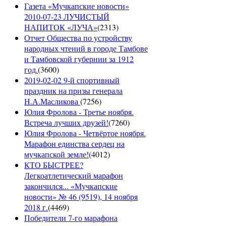
Газета «Мучкапские новости»
2010-07-23 ЛУЧИСТЫЙ
НАПИТОК «ЛУЧА»
(
2313
)
Отчет Общества по устройству
народных чтений в городе Тамбове
и Тамбовской губернии за 1912
год.
(
3600
)
2019-02-02 9-й спортивный
праздник на призы генерала
Н.А.Масликова
(
7256
)
Юлия Фролова - Третье ноября.
Встреча лучших друзей!
(
7260
)
Юлия Фролова - Четвёртое ноября.
Марафон единства сердец на
мучкапской земле!
(
4012
)
КТО БЫСТРЕЕ?
Легкоатлетический марафон
закончился... «Мучкапские
новости» № 46 (9519), 14 ноября
2018 г.
(
4469
)
Победители 7-го марафона