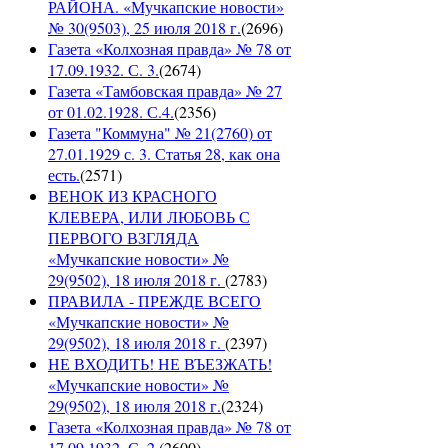
РАЙОНА. «Мучкапские новости»
№ 30(9503), 25 июля 2018 г.
(
2696
)
Газета «Колхозная правда» № 78 от
17.09.1932. С. 3.
(
2674
)
Газета «Тамбовская правда» № 27
от 01.02.1928. С.4.
(
2356
)
Газета "Коммуна" № 21(2760) от
27.01.1929 с. 3. Статья 28, как она
есть.
(
2571
)
ВЕНОК ИЗ КРАСНОГО
КЛЕВЕРА, ИЛИ ЛЮБОВЬ С
ПЕРВОГО ВЗГЛЯДА
«Мучкапские новости» №
29(9502), 18 июля 2018 г.
(
2783
)
ПРАВИЛА - ПРЕЖДЕ ВСЕГО
«Мучкапские новости» №
29(9502), 18 июля 2018 г.
(
2397
)
НЕ ВХОДИТЬ! НЕ ВЪЕЗЖАТЬ!
«Мучкапские новости» №
29(9502), 18 июля 2018 г.
(
2324
)
Газета «Колхозная правда» № 78 от
17.09.1932. С. 2.
(
2600
)