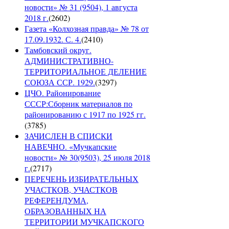
новости» № 31 (9504), 1 августа
2018 г.
(
2602
)
Газета «Колхозная правда» № 78 от
17.09.1932. С. 4.
(
2410
)
Тамбовский округ.
АДМИНИСТРАТИВНО-
ТЕРРИТОРИАЛЬНОЕ ДЕЛЕНИЕ
СОЮЗА ССР. 1929.
(
3297
)
ЦЧО. Районирование
СССР:Сборник материалов по
районированию с 1917 по 1925 гг.
(
3785
)
ЗАЧИСЛЕН В СПИСКИ
НАВЕЧНО. «Мучкапские
новости» № 30(9503), 25 июля 2018
г.
(
2717
)
ПЕРЕЧЕНЬ ИЗБИРАТЕЛЬНЫХ
УЧАСТКОВ, УЧАСТКОВ
РЕФЕРЕНДУМА,
ОБРАЗОВАННЫХ НА
ТЕРРИТОРИИ МУЧКАПСКОГО