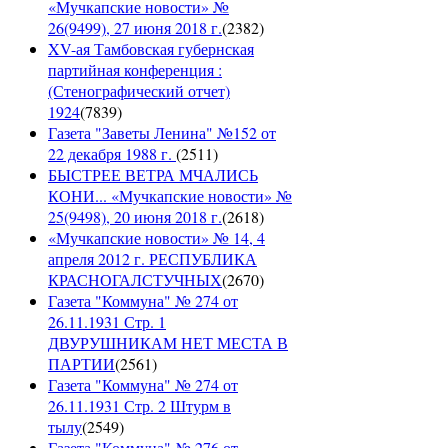
«Мучкапские новости» №
26(9499), 27 июня 2018 г.
(
2382
)
XV-ая Тамбовская губернская
партийная конференция :
(Стенографический отчет)
1924
(
7839
)
Газета "Заветы Ленина" №152 от
22 декабря 1988 г.
(
2511
)
БЫСТРЕЕ ВЕТРА МЧАЛИСЬ
КОНИ... «Мучкапские новости» №
25(9498), 20 июня 2018 г.
(
2618
)
«Мучкапские новости» № 14, 4
апреля 2012 г. РЕСПУБЛИКА
КРАСНОГАЛСТУЧНЫХ
(
2670
)
Газета "Коммуна" № 274 от
26.11.1931 Стр. 1
ДВУРУШНИКАМ НЕТ МЕСТА В
ПАРТИИ
(
2561
)
Газета "Коммуна" № 274 от
26.11.1931 Стр. 2 Штурм в
тылу
(
2549
)
Газета "Коммуна" № 276 от