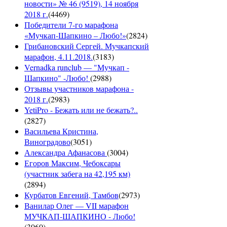
новости» № 46 (9519), 14 ноября
2018 г.
(
4469
)
Победители 7-го марафона
«Мучкап-Шапкино – Любо!»
(
2824
)
Грибановский Сергей. Мучкапский
марафон, 4.11.2018.
(
3183
)
Vernadka runclub — "Мучкап -
Шапкино" -Любо!
(
2988
)
Отзывы участников марафона -
2018 г.
(
2983
)
YetiPro - Бежать или не бежать?..
(
2827
)
Васильева Кристина,
Виноградово
(
3051
)
Александра Афанасова
(
3004
)
Егоров Максим, Чебоксары
(участник забега на 42,195 км)
(
2894
)
Курбатов Евгений, Тамбов
(
2973
)
Ванилар Олег — VII марафон
МУЧКАП-ШАПКИНО - Любо!
(
3060
)