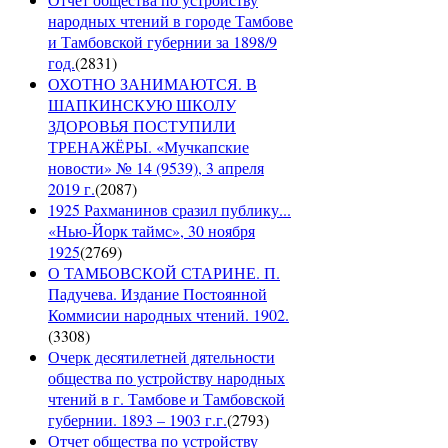
народных чтений в городе Тамбове
и Тамбовской губернии за 1898/9
год.
(
2831
)
ОХОТНО ЗАНИМАЮТСЯ. В
ШАПКИНСКУЮ ШКОЛУ
ЗДОРОВЬЯ ПОСТУПИЛИ
ТРЕНАЖЁРЫ. «Мучкапские
новости» № 14 (9539), 3 апреля
2019 г.
(
2087
)
1925 Рахманинов сразил публику...
«Нью-Йорк таймс», 30 ноября
1925
(
2769
)
О ТАМБОВСКОЙ СТАРИНЕ. П.
Падучева. Издание Постоянной
Коммисии народных чтений. 1902.
(
3308
)
Очерк десятилетней дятельности
общества по устройству народных
чтений в г. Тамбове и Тамбовской
губернии. 1893 – 1903 г.г.
(
2793
)
Отчет общества по устройству