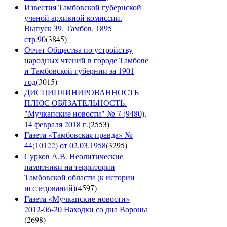
Известия Тамбовской губернской
ученой архивной комиссии.
Выпуск 39. Тамбов. 1895
стр.90
(
3845
)
Отчет Общества по устройству
народных чтений в городе Тамбове
и Тамбовской губернии за 1901
год
(
3015
)
ДИСЦИПЛИНИРОВАННОСТЬ
ПЛЮС ОБЯЗАТЕЛЬНОСТЬ.
"Мучкапские новости" № 7 (9480),
14 февраля 2018 г.
(
2553
)
Газета «Тамбовская правда» №
44(10122) от 02.03.1958
(
3295
)
Сурков А.В. Неолитические
памятники на территории
Тамбовской области (к истории
исследований)
(
4597
)
Газета «Мучкапские новости»
2012-06-20 Находки со дна Вороны
(
2698
)