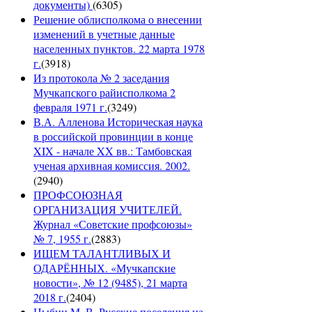
документы)
(
6305
)
Решение облисполкома о внесении
изменений в учетные данные
населенных пунктов. 22 марта 1978
г.
(
3918
)
Из протокола № 2 заседания
Мучкапского райисполкома 2
февраля 1971 г.
(
3249
)
В.А. Алленова Историческая наука
в российской провинции в конце
XIX - начале XX вв.: Тамбовская
ученая архивная комиссия. 2002.
(
2940
)
ПРОФСОЮЗНАЯ
ОРГАНИЗАЦИЯ УЧИТЕЛЕЙ.
Журнал «Советские профсоюзы»
№ 7, 1955 г.
(
2883
)
ИЩЕМ ТАЛАНТЛИВЫХ И
ОДАРЁННЫХ. «Мучкапские
новости», № 12 (9485), 21 марта
2018 г.
(
2404
)
Цыбин М. В. Русские поселения на