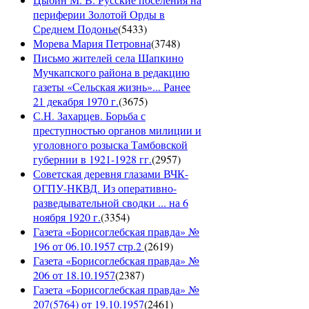
периферии Золотой Орды в
Среднем Подонье
(
5433
)
Морева Мария Петровна
(
3748
)
Письмо жителей села Шапкино
Мучкапского района в редакцию
газеты «Сельская жизнь»... Ранее
21 декабря 1970 г.
(
3675
)
С.Н. Захарцев. Борьба с
преступностью органов милиции и
уголовного розыска Тамбовской
губернии в 1921-1928 гг.
(
2957
)
Советская деревня глазами ВЧК-
ОГПУ-НКВД. Из оперативно-
разведывательной сводки ... на 6
ноября 1920 г.
(
3354
)
Газета «Борисоглебская правда» №
196 от 06.10.1957 стр.2
(
2619
)
Газета «Борисоглебская правда» №
206 от 18.10.1957
(
2387
)
Газета «Борисоглебская правда» №
207(5764) от 19.10.1957
(
2461
)