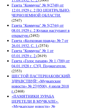
Газета "Коммуна" № 9(2748) от
12.01.1929 с. 2 ПО ЦЕНТРАЛЬНО-
ЧЕРНОЗЕМНОЙ ОБЛАСТИ.
(
2547
)
Газета "Коммуна" № 5(2744) от
08.01.1929 с. 2 Кулаки наступают в
открытую.
(
2492
)
Газета «Колхозная правда» № 7 от
26.01.1932. С. 1.
(
2574
)
Газета "Коммуна" № 1 от
03.01.1929 с. 2.
(
2619
)
Газета «Голос пахаря» № 1 (700) от
04.01.1928 г. СУД. Поджигатели.
(
2353
)
ШЕСТОЙ ПАСТЕРНАКОВСКИЙ,
ЗДРАВСТВУЙ! «Мучкапские
новости» № 27(9500), 4 июля 2018
г.
(
2468
)
«ПАМЯТНИКИ ЗУРАБА
ЦЕРЕТЕЛИ В МУЧКАПЕ».
«Мучкапские новости» №