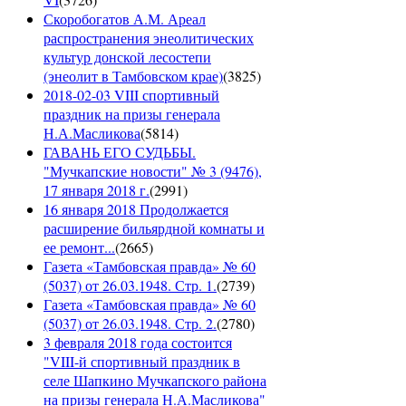
Скоробогатов А.М. Ареал
распространения энеолитических
культур донской лесостепи
(энеолит в Тамбовском крае)
(
3825
)
2018-02-03 VIII спортивный
праздник на призы генерала
Н.А.Масликова
(
5814
)
ГАВАНЬ ЕГО СУДЬБЫ.
"Мучкапские новости" № 3 (9476),
17 января 2018 г.
(
2991
)
16 января 2018 Продолжается
расширение бильярдной комнаты и
ее ремонт...
(
2665
)
Газета «Тамбовская правда» № 60
(5037) от 26.03.1948. Стр. 1.
(
2739
)
Газета «Тамбовская правда» № 60
(5037) от 26.03.1948. Стр. 2.
(
2780
)
3 февраля 2018 года состоится
"VIII-й спортивный праздник в
селе Шапкино Мучкапского района
на призы генерала Н.А.Масликова"