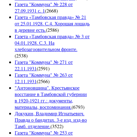
Газета "Коммуна" № 228 от
27.09.1931 с. 1
(
2668
)
Газета «Тамбовская правда» № 21
от 25.01.1928. С.4. Хорошая лошадь
в деревне есть.
(
2586
)
Газета «Тамбовская правда» № 3 от
04.01.1928. С.3. На
хлебозагоовительном фронте.
(
2538
)
Газета "Коммуна" № 271 от
22.11.1931
(
2591
)
Газета "Коммуна" № 263 от
12.11.1931
(
2566
)
"Антоновщина". Крестьянское
восстание в Тамбовской губернии
в 1920-1921 гг.: документы,
материалы, воспоминания.
(
6793
)
Докукин, Владимир Игнатьевич.
Правда о бандитах. 3-е изд. изд-во
Тамб. отделение.
(
3522
)
Газета "Коммуна" № 253 от