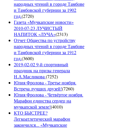
народных чтений в городе Тамбове
и Тамбовской губернии за 1902
год.
(
2720
)
Газета «Мучкапские новости»
2010-07-23 ЛУЧИСТЫЙ
НАПИТОК «ЛУЧА»
(
2313
)
Отчет Общества по устройству
народных чтений в городе Тамбове
и Тамбовской губернии за 1912
год.
(
3600
)
2019-02-02 9-й спортивный
праздник на призы генерала
Н.А.Масликова
(
7252
)
Юлия Фролова - Третье ноября.
Встреча лучших друзей!
(
7260
)
Юлия Фролова - Четвёртое ноября.
Марафон единства сердец на
мучкапской земле!
(
4010
)
КТО БЫСТРЕЕ?
Легкоатлетический марафон
закончился... «Мучкапские