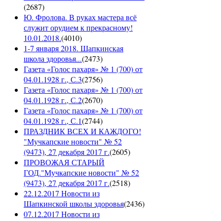
(
2687
)
Ю. Фролова. В руках мастера всё
служит орудием к прекрасному!
10.01.2018.
(
4010
)
1-7 января 2018. Шапкинская
школа здоровья...
(
2473
)
Газета «Голос пахаря» № 1 (700) от
04.01.1928 г., С.3
(
2756
)
Газета «Голос пахаря» № 1 (700) от
04.01.1928 г., С.2
(
2670
)
Газета «Голос пахаря» № 1 (700) от
04.01.1928 г., С.1
(
2744
)
ПРАЗДНИК ВСЕХ И КАЖДОГО!
"Мучкапские новости" № 52
(9473), 27 декабря 2017 г.
(
2605
)
ПРОВОЖАЯ СТАРЫЙ
ГОД."Мучкапские новости" № 52
(9473), 27 декабря 2017 г.
(
2518
)
22.12.2017 Новости из
Шапкинской школы здоровья
(
2436
)
07.12.2017 Новости из