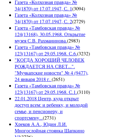
Газета «Колхозная правда» №
34(1870) от 17.07.1947, С. 1
(
3094
)
Газета «Колхозная правда» №
34(1870) от 17.07.1947, С. 2
(
2729
)
Газета «Тамбовская правда» №
124(13168), 30.05.1968. Открытие
музея С.В. Рахманинова.
(
2983
)
Газета «Тамбовская правда» №
123(13167) от 29.05.1968. С.6.
(
3232
)
"КОГДА ХОРОШИЙ ЧЕЛОВЕК
РОЖДАЕТСЯ НА СВЕТ...".
"Мучкапские новости" № 4 (9477),
24 января 2018 г.
(
2651
)
Газета «Тамбовская правда» №
123(13167) от 29.05.1968. С.1.
(
3110
)
22.01.2018 Центр, куда открыт
доступ всем: и ребенку, и молодой
семье, и пенсионеру, и
спортсмену...
(
2731
)
Хреков А.А., Юдин Л.И.
Многослойная стоянка Шапкино
VI
(
3726
)