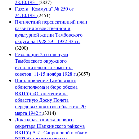
28.10.1931
(
2837
)
Газета "Коммуна" № 250 от
24.10.1931
(
2451
)
Пятилетний перспективный план
развития хозяйственной и
культурной жизни Тамбовского
округа на 1928-29 - 1932-33 гг.
(
3200
)
Резолюции 2-го пленума
Тамбовского окружного
исполнительного комитета
советов. 11-15 ноября 1928 г.
(
3057
)
Постановление Тамбовского
облисполкома и бюро обкома
ВКП(б) «О занесении на
областную Доску Почета
передовых колхозов области». 20
марта 1942 г.
(
3314
)
Докладная записка первого
секретаря Шапкинского райкома
ВКП(б) А.И. Сапроновой в обком
ВКП(б) о рациональном