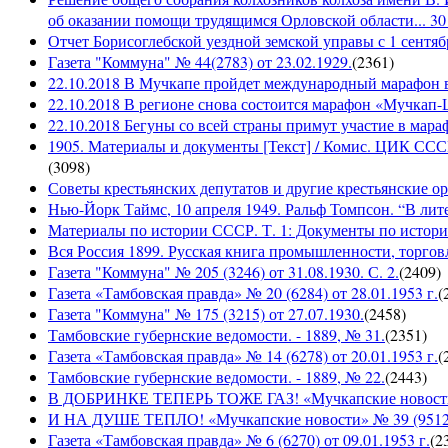
об оказании помощи трудящимся Орловской области... 30 
Отчет Борисоглебской уездной земской управы с 1 сентябр
Газета "Коммуна" № 44(2783) от 23.02.1929.
(
2361
)
22.10.2018 В Мучкапе пройдет международный марафон в
22.10.2018 В регионе снова состоится марафон «Мучкап
22.10.2018 Бегуны со всей страны примут участие в ма
1905. Материалы и документы [Текст] / Комис. ЦИК СССР 
(
3098
)
Советы крестьянских депутатов и другие крестьянские орга
Нью-Йорк Таймс, 10 апреля 1949. Ральф Томпсон. “В лите
Материалы по истории СССР. Т. 1: Документы по истории
Вся Россия 1899. Русская книга промышленности, торгов
Газета "Коммуна" № 205 (3246) от 31.08.1930. С. 2.
(
2409
)
Газета «Тамбовская правда» № 20 (6284) от 28.01.1953 г.
(
Газета "Коммуна" № 175 (3215) от 27.07.1930.
(
2458
)
Тамбовские губернские ведомости. - 1889, № 31.
(
2351
)
Газета «Тамбовская правда» № 14 (6278) от 20.01.1953 г.
(
Тамбовские губернские ведомости. - 1889, № 22.
(
2443
)
В ДОБРИНКЕ ТЕПЕРЬ ТОЖЕ ГАЗ! «Мучкапские новости» №
И НА ДУШЕ ТЕПЛО! «Мучкапские новости» № 39 (9512), 
Газета «Тамбовская правда» № 6 (6270) от 09.01.1953 г.
(
2