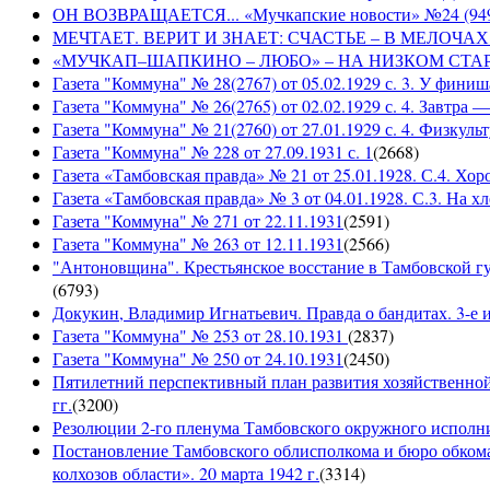
ОН ВОЗВРАЩАЕТСЯ... «Мучкапские новости» №24 (9497)
МЕЧТАЕТ. ВЕРИТ И ЗНАЕТ: СЧАСТЬЕ – В МЕЛОЧАХ... «
«МУЧКАП–ШАПКИНО – ЛЮБО» – НА НИЗКОМ СТАРТЕ! «Му
Газета "Коммуна" № 28(2767) от 05.02.1929 с. 3. У финиш
Газета "Коммуна" № 26(2765) от 02.02.1929 с. 4. Завтра
Газета "Коммуна" № 21(2760) от 27.01.1929 с. 4. Физкульт
Газета "Коммуна" № 228 от 27.09.1931 с. 1
(
2668
)
Газета «Тамбовская правда» № 21 от 25.01.1928. С.4. Хор
Газета «Тамбовская правда» № 3 от 04.01.1928. С.3. На 
Газета "Коммуна" № 271 от 22.11.1931
(
2591
)
Газета "Коммуна" № 263 от 12.11.1931
(
2566
)
"Антоновщина". Крестьянское восстание в Тамбовской гу
(
6793
)
Докукин, Владимир Игнатьевич. Правда о бандитах. 3-е из
Газета "Коммуна" № 253 от 28.10.1931
(
2837
)
Газета "Коммуна" № 250 от 24.10.1931
(
2450
)
Пятилетний перспективный план развития хозяйственной 
гг.
(
3200
)
Резолюции 2-го пленума Тамбовского окружного исполнит
Постановление Тамбовского облисполкома и бюро обком
колхозов области». 20 марта 1942 г.
(
3314
)