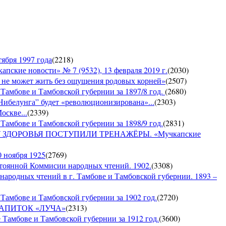
ября 1997 года
(
2218
)
е новости» № 7 (9532), 13 февраля 2019 г.
(
2030
)
е может жить без ощущения родовых корней»
(
2507
)
 Тамбове и Тамбовской губернии за 1897/8 год.
(
2680
)
Нибелунга” будет «революционизирована»...
(
2303
)
оскве...
(
2339
)
Тамбове и Тамбовской губернии за 1898/9 год.
(
2831
)
ДОРОВЬЯ ПОСТУПИЛИ ТРЕНАЖЁРЫ. «Мучкапские
0 ноября 1925
(
2769
)
янной Коммисии народных чтений. 1902.
(
3308
)
 народных чтений в г. Тамбове и Тамбовской губернии. 1893 –
Тамбове и Тамбовской губернии за 1902 год.
(
2720
)
Й НАПИТОК «ЛУЧА»
(
2313
)
 Тамбове и Тамбовской губернии за 1912 год.
(
3600
)