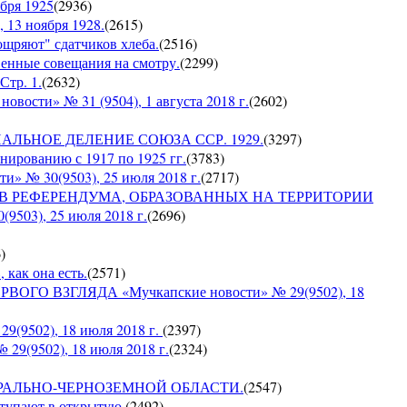
бря 1925
(
2936
)
 13 ноября 1928.
(
2615
)
оощряют" сдатчиков хлеба.
(
2516
)
венные совещания на смотру.
(
2299
)
Стр. 1.
(
2632
)
сти» № 31 (9504), 1 августа 2018 г.
(
2602
)
ИАЛЬНОЕ ДЕЛЕНИЕ СОЮЗА ССР. 1929.
(
3297
)
ированию с 1917 по 1925 гг.
(
3783
)
№ 30(9503), 25 июля 2018 г.
(
2717
)
ОВ РЕФЕРЕНДУМА, ОБРАЗОВАННЫХ НА ТЕРРИТОРИИ
03), 25 июля 2018 г.
(
2696
)
6
)
 как она есть.
(
2571
)
ГО ВЗГЛЯДА «Мучкапские новости» № 29(9502), 18
9502), 18 июля 2018 г.
(
2397
)
9(9502), 18 июля 2018 г.
(
2324
)
О ЦЕНТРАЛЬНО-ЧЕРНОЗЕМНОЙ ОБЛАСТИ.
(
2547
)
ступают в открытую.
(
2492
)