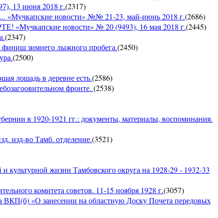
, 13 июня 2018 г.
(
2317
)
Мучкапские новости» №№ 21-23, май-июнь 2018 г.
(
2686
)
чкапские новости» № 20 (9493), 16 мая 2018 г.
(
2445
)
а.
(
2347
)
 — финиш зимнего лыжного пробега.
(
2450
)
ура.
(
2500
)
ошая лошадь в деревне есть.
(
2586
)
хлебозагоовительном фронте.
(
2538
)
бернии в 1920-1921 гг.: документы, материалы, воспоминания.
д. изд-во Тамб. отделение.
(
3521
)
и культурной жизни Тамбовского округа на 1928-29 - 1932-33
ельного комитета советов. 11-15 ноября 1928 г.
(
3057
)
а ВКП(б) «О занесении на областную Доску Почета передовых