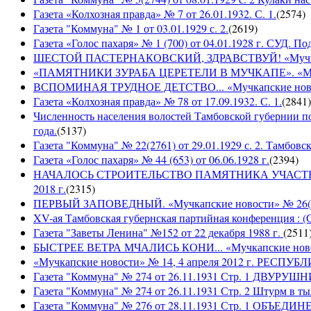
Газета «Колхозная правда» № 7 от 26.01.1932. С. 1.
(
2574
)
Газета "Коммуна" № 1 от 03.01.1929 с. 2.
(
2619
)
Газета «Голос пахаря» № 1 (700) от 04.01.1928 г. СУД. П
ШЕСТОЙ ПАСТЕРНАКОВСКИЙ, ЗДРАВСТВУЙ! «Мучкапски
«ПАМЯТНИКИ ЗУРАБА ЦЕРЕТЕЛИ В МУЧКАПЕ». «Мучкапс
ВСПОМИНАЯ ТРУДНОЕ ДЕТСТВО... «Мучкапские новости
Газета «Колхозная правда» № 78 от 17.09.1932. С. 1.
(
2841
)
Численность населения волостей Тамбовской губернии 
года.
(
5137
)
Газета "Коммуна" № 22(2761) от 29.01.1929 с. 2. Тамбовс
Газета «Голос пахаря» № 44 (653) от 06.06.1928 г.
(
2394
)
НАЧАЛОСЬ СТРОИТЕЛЬСТВО ПАМЯТНИКА УЧАСТНИКАМ
2018 г.
(
2315
)
ПЕРВЫЙ ЗАПОВЕДНЫЙ. «Мучкапские новости» № 26(949
XV-ая Тамбовская губернская партийная конференция : (
Газета "Заветы Ленина" №152 от 22 декабря 1988 г.
(
2511
БЫСТРЕЕ ВЕТРА МЧАЛИСЬ КОНИ... «Мучкапские новости
«Мучкапские новости» № 14, 4 апреля 2012 г. РЕ
Газета "Коммуна" № 274 от 26.11.1931 Стр. 1 ДВУ
Газета "Коммуна" № 274 от 26.11.1931 Стр. 2 Штурм в т
Газета "Коммуна" № 276 от 28.11.1931 Стр. 1 ОБ