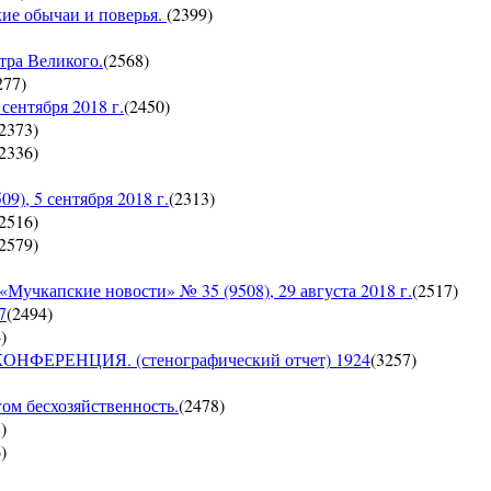
кие обычаи и поверья.
(
2399
)
тра Великого.
(
2568
)
277
)
ентября 2018 г.
(
2450
)
2373
)
2336
)
, 5 сентября 2018 г.
(
2313
)
2516
)
2579
)
пские новости» № 35 (9508), 29 августа 2018 г.
(
2517
)
7
(
2494
)
4
)
ЕРЕНЦИЯ. (стенографический отчет) 1924
(
3257
)
гом бесхозяйственность.
(
2478
)
8
)
6
)