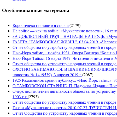
Опубликованные материалы
Коростелево становится старше
(
2179
)
На войне — как на войне. «Мучкапские новости», 16 сент
ЗА ДОБЛЕСТНЫЙ ТРУД – НАГРАДЫ НА ГРУДЬ. «Мучкапски
ГАЗЕТА "ТАМБОВСКАЯ ЖИЗНЬ", 03.04.2019. «Человек н
Отчет общества по устройству народных чтений в городе
Нью-Йорк таймс, 1 ноября 1931. Опера Вагнера “Кольцо 
Нью-Йорк Таймс, 16 марта 1947. Читатели и писатели в М
Отчет общества по устройству народных чтений в городе 
ОХОТНО ЗАНИМАЮТСЯ. В ШАПКИНСКУЮ ШКОЛУ З
новости» № 14 (9539), 3 апреля 2019 г.
(
2087
)
1925 Рахманинов сразил публику... «Нью-Йорк таймс», 3
О ТАМБОВСКОЙ СТАРИНЕ. П. Падучева. Издание Посто
Очерк десятилетней дятельности общества по устройству
1903 г.г.
(
2793
)
Отчет общества по устройству народных чтений в городе 
Газета «Мучкапские новости» 2010-07-23 ЛУЧИСТЫ
Отчет Общества по устройству народных чтений в городе