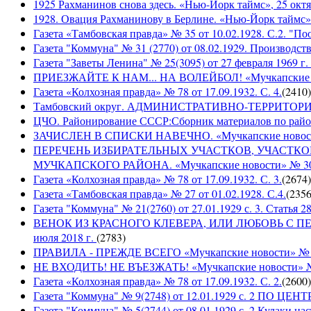
1925 Рахманинов снова здесь. «Нью-Йорк таймс», 25 октя
1928. Овация Рахманинову в Берлине. «Нью-Йорк таймс»,
Газета «Тамбовская правда» № 35 от 10.02.1928. С.2. "П
Газета "Коммуна" № 31 (2770) от 08.02.1929. Производст
Газета "Заветы Ленина" № 25(3095) от 27 февраля 1969 г. 
ПРИЕЗЖАЙТЕ К НАМ... НА ВОЛЕЙБОЛ! «Мучкапские ново
Газета «Колхозная правда» № 78 от 17.09.1932. С. 4.
(
2410
)
Тамбовский округ. АДМИНИСТРАТИВНО-ТЕРРИТОР
ЦЧО. Районирование СССР:Сборник материалов по район
ЗАЧИСЛЕН В СПИСКИ НАВЕЧНО. «Мучкапские новости» 
ПЕРЕЧЕНЬ ИЗБИРАТЕЛЬНЫХ УЧАСТКОВ, УЧАСТК
МУЧКАПСКОГО РАЙОНА. «Мучкапские новости» № 30(95
Газета «Колхозная правда» № 78 от 17.09.1932. С. 3.
(
2674
)
Газета «Тамбовская правда» № 27 от 01.02.1928. С.4.
(
235
Газета "Коммуна" № 21(2760) от 27.01.1929 с. 3. Статья 28,
ВЕНОК ИЗ КРАСНОГО КЛЕВЕРА, ИЛИ ЛЮБОВЬ С ПЕРВО
июля 2018 г.
(
2783
)
ПРАВИЛА - ПРЕЖДЕ ВСЕГО «Мучкапские новости» № 29(
НЕ ВХОДИТЬ! НЕ ВЪЕЗЖАТЬ! «Мучкапские новости» № 2
Газета «Колхозная правда» № 78 от 17.09.1932. С. 2.
(
2600
)
Газета "Коммуна" № 9(2748) от 12.01.1929 с. 2 П
Газета "Коммуна" № 5(2744) от 08.01.1929 с. 2 Кулаки на