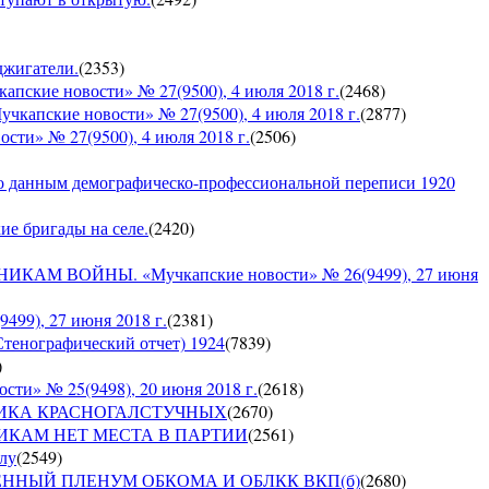
оджигатели.
(
2353
)
е новости» № 27(9500), 4 июля 2018 г.
(
2468
)
кие новости» № 27(9500), 4 июля 2018 г.
(
2877
)
» № 27(9500), 4 июля 2018 г.
(
2506
)
по данным демографическо-профессиональной переписи 1920
кие бригады на селе.
(
2420
)
 ВОЙНЫ. «Мучкапские новости» № 26(9499), 27 июня
9), 27 июня 2018 г.
(
2381
)
Стенографический отчет) 1924
(
7839
)
)
» № 25(9498), 20 июня 2018 г.
(
2618
)
СПУБЛИКА КРАСНОГАЛСТУЧНЫХ
(
2670
)
РУШНИКАМ НЕТ МЕСТА В ПАРТИИ
(
2561
)
ылу
(
2549
)
ЪЕДИНЕННЫЙ ПЛЕНУМ ОБКОМА И ОБЛКК ВКП(б)
(
2680
)