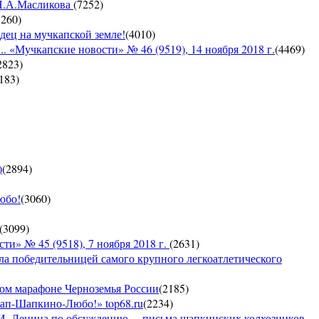
 Н.А.Масликова
(
7252
)
7260
)
дец на мучкапской земле!
(
4010
)
 «Мучкапские новости» № 46 (9519), 14 ноября 2018 г.
(
4469
)
2823
)
183
)
)
(
2894
)
юбо!
(
3060
)
(
3099
)
 № 45 (9518), 7 ноября 2018 г.
(
2631
)
ла победительницей самого крупного легкоатлетического
ком марафоне Черноземья России
(
2185
)
кап-Шапкино-Любо!» top68.ru
(
2234
)
И. Ленина по обсуждению ... письма шапкинских колхозников