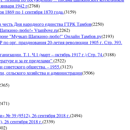
января 1942 г
(
2768
)
я 1869 по 1 сентября 1870 года.
(
3159
)
 честь Дня народного единства ГТРК Тамбов
(
2250
)
-Шапкино-любо!» Vtambove.ru
(
2262
)
рафоне "Мучкап-Шапкино-любо!" Онлайн Тамбов.ру
(
2193
)
по орг. празднования 20-летия революции 1905 г. Стр. 393.
низации. Т.1. Ч.1 (март – октябрь 1917 г.) Стр. 74.
(
3188
)
ратуре и за ее пределами”
(
2522
)
 советского общества. - 1955.
(
3123
)
ли, сельского хозяйства и администрации
(
3506
)
2365
)
2471
)
 39 (9512), 26 сентября 2018 г.
(
2494
)
26 сентября 2018 г.
(
2339
)
302
)