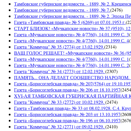
Тамбовские губернские ведомости. - 1889, № 2. Крещенс
Тамбовские губернские ведомости. - 1889, № 7.
(
2476
)
Тамбовские губернские ведомости. - 1889, № 2. Эпоха Пе
Газета «Тамбовская правда» № 5 (6269) от 07.01.1953 г.
(
2
СТАРТ БЛИЗОК! «Мучкапские новости» № 37 (9510), 12 с
Газета «Мучкапские новости» № 4(7760), 14.01.1999 С. 3
(
Газета «Мучкапские новости» № 4(7760), 14.01.1999 С. 4
(
Газета "Коммуна" № 35 (2774) от 13.02.1929.
(
2314
)
ВАШ ГОЛОС РЕШАЕТ! «Мучкапские новости» № 36 (9509)
Газета «Мучкапские новости» № 4(7760), 14.01.1999 С. 1
(
Газета «Мучкапские новости» № 4(7760), 14.01.1999 С. 2
(
Газета "Коммуна" № 34 (2773) от 12.02.1929.
(
2307
)
ПАМЯТЬ... ОНА ДЕЛАЕТ СООБЩЕСТВО НАРОДОМ. «Мучка
Газета «Борисоглебская правда» № 207(5764) от 19.10.195
Газета «Борисоглебская правда» № 206 от 18.10.1957
(
245
XVI-АЯ ТАМБОВСКАЯ ГУБЕРНСКАЯ ПАРТИЙНАЯ КОНФ
Газета "Коммуна" № 33 (2772) от 10.02.1929.
(
2474
)
Газета «Тамбовская правда» № 33 от 08.02.1928. С.4. Кру
Газета «Борисоглебская правда» № 203 от 13.10.1957
(
260
Газета «Борисоглебская правда» № 196 от 06.10.1957
(
267
Газета "Коммуна" № 32 (2771) от 09.02.1929.
(
2410
)