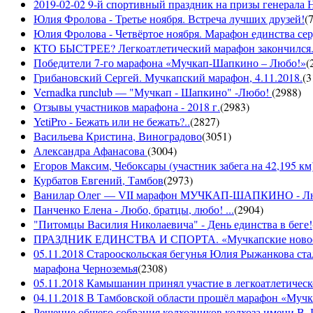
2019-02-02 9-й спортивный праздник на призы генерала
Юлия Фролова - Третье ноября. Встреча лучших друзей!
(
Юлия Фролова - Четвёртое ноября. Марафон единства сер
КТО БЫСТРЕЕ? Легкоатлетический марафон закончился...
Победители 7-го марафона «Мучкап-Шапкино – Любо!»
(
Грибановский Сергей. Мучкапский марафон, 4.11.2018.
(
3
Vernadka runclub — "Мучкап - Шапкино" -Любо!
(
2988
)
Отзывы участников марафона - 2018 г.
(
2983
)
YetiPro - Бежать или не бежать?..
(
2827
)
Васильева Кристина, Виноградово
(
3051
)
Александра Афанасова
(
3004
)
Егоров Максим, Чебоксары (участник забега на 42,195 км
Курбатов Евгений, Тамбов
(
2973
)
Ванилар Олег — VII марафон МУЧКАП-ШАПКИНО - Л
Панченко Елена - Любо, братцы, любо! ...
(
2904
)
"Питомцы Василия Николаевича" - День единства в беге!
ПРАЗДНИК ЕДИНСТВА И СПОРТА. «Мучкапские новости»
05.11.2018 Старооскольская бегунья Юлия Рыжанкова ста
марафона Черноземья
(
2308
)
05.11.2018 Камышанин принял участие в легкоатлетичес
04.11.2018 В Тамбовской области прошёл марафон «Муч
Решение общего собрания колхозников колхоза имени В. 