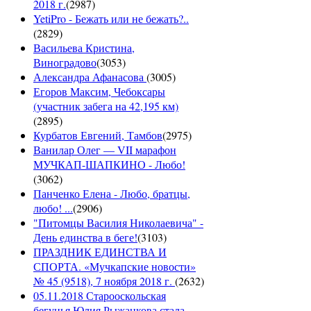
2018 г.
(
2987
)
YetiPro - Бежать или не бежать?..
(
2829
)
Васильева Кристина,
Виноградово
(
3053
)
Александра Афанасова
(
3005
)
Егоров Максим, Чебоксары
(участник забега на 42,195 км)
(
2895
)
Курбатов Евгений, Тамбов
(
2975
)
Ванилар Олег — VII марафон
МУЧКАП-ШАПКИНО - Любо!
(
3062
)
Панченко Елена - Любо, братцы,
любо! ...
(
2906
)
"Питомцы Василия Николаевича" -
День единства в беге!
(
3103
)
ПРАЗДНИК ЕДИНСТВА И
СПОРТА. «Мучкапские новости»
№ 45 (9518), 7 ноября 2018 г.
(
2632
)
05.11.2018 Старооскольская
бегунья Юлия Рыжанкова стала