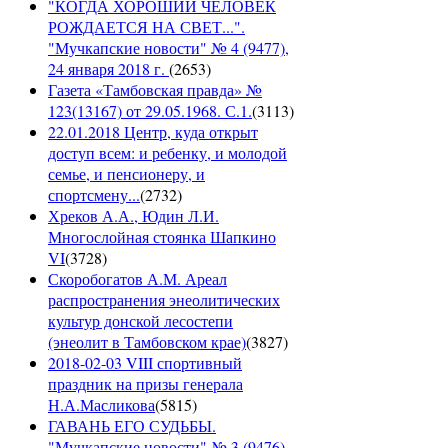
"КОГДА ХОРОШИЙ ЧЕЛОВЕК
РОЖДАЕТСЯ НА СВЕТ...".
"Мучкапские новости" № 4 (9477),
24 января 2018 г.
(
2653
)
Газета «Тамбовская правда» №
123(13167) от 29.05.1968. С.1.
(
3113
)
22.01.2018 Центр, куда открыт
доступ всем: и ребенку, и молодой
семье, и пенсионеру, и
спортсмену...
(
2732
)
Хреков А.А., Юдин Л.И.
Многослойная стоянка Шапкино
VI
(
3728
)
Скоробогатов А.М. Ареал
распространения энеолитических
культур донской лесостепи
(энеолит в Тамбовском крае)
(
3827
)
2018-02-03 VIII спортивный
праздник на призы генерала
Н.А.Масликова
(
5815
)
ГАВАНЬ ЕГО СУДЬБЫ.
"Мучкапские новости" № 3 (9476),