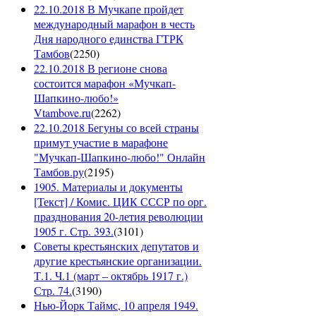
22.10.2018 В Мучкапе пройдет
международный марафон в честь
Дня народного единства ГТРК
Тамбов
(
2250
)
22.10.2018 В регионе снова
состоится марафон «Мучкап-
Шапкино-любо!»
Vtambove.ru
(
2262
)
22.10.2018 Бегуны со всей страны
примут участие в марафоне
"Мучкап-Шапкино-любо!" Онлайн
Тамбов.ру
(
2195
)
1905. Материалы и документы
[Текст] / Комис. ЦИК СССР по орг.
празднования 20-летия революции
1905 г. Стр. 393.
(
3101
)
Советы крестьянских депутатов и
другие крестьянские организации.
Т.1. Ч.1 (март – октябрь 1917 г.)
Стр. 74.
(
3190
)
Нью-Йорк Таймс, 10 апреля 1949.