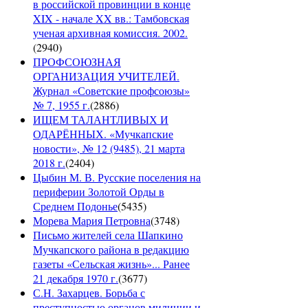
в российской провинции в конце
XIX - начале XX вв.: Тамбовская
ученая архивная комиссия. 2002.
(
2940
)
ПРОФСОЮЗНАЯ
ОРГАНИЗАЦИЯ УЧИТЕЛЕЙ.
Журнал «Советские профсоюзы»
№ 7, 1955 г.
(
2886
)
ИЩЕМ ТАЛАНТЛИВЫХ И
ОДАРЁННЫХ. «Мучкапские
новости», № 12 (9485), 21 марта
2018 г.
(
2404
)
Цыбин М. В. Русские поселения на
периферии Золотой Орды в
Среднем Подонье
(
5435
)
Морева Мария Петровна
(
3748
)
Письмо жителей села Шапкино
Мучкапского района в редакцию
газеты «Сельская жизнь»... Ранее
21 декабря 1970 г.
(
3677
)
С.Н. Захарцев. Борьба с
преступностью органов милиции и