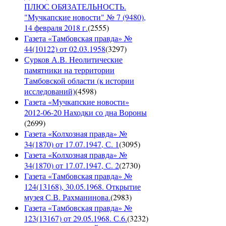
ПЛЮС ОБЯЗАТЕЛЬНОСТЬ.
"Мучкапские новости" № 7 (9480),
14 февраля 2018 г.
(
2555
)
Газета «Тамбовская правда» №
44(10122) от 02.03.1958
(
3297
)
Сурков А.В. Неолитические
памятники на территории
Тамбовской области (к истории
исследований)
(
4598
)
Газета «Мучкапские новости»
2012-06-20 Находки со дна Вороны
(
2699
)
Газета «Колхозная правда» №
34(1870) от 17.07.1947, С. 1
(
3095
)
Газета «Колхозная правда» №
34(1870) от 17.07.1947, С. 2
(
2730
)
Газета «Тамбовская правда» №
124(13168), 30.05.1968. Открытие
музея С.В. Рахманинова.
(
2983
)
Газета «Тамбовская правда» №
123(13167) от 29.05.1968. С.6.
(
3232
)