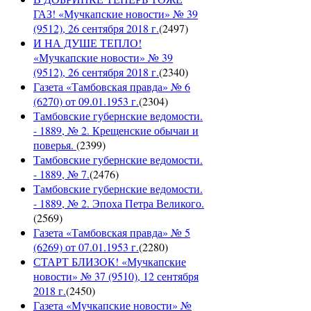
ГАЗ! «Мучкапские новости» № 39
(9512), 26 сентября 2018 г.
(
2497
)
И НА ДУШЕ ТЕПЛО!
«Мучкапские новости» № 39
(9512), 26 сентября 2018 г.
(
2340
)
Газета «Тамбовская правда» № 6
(6270) от 09.01.1953 г.
(
2304
)
Тамбовские губернские ведомости.
- 1889, № 2. Крещенские обычаи и
поверья.
(
2399
)
Тамбовские губернские ведомости.
- 1889, № 7.
(
2476
)
Тамбовские губернские ведомости.
- 1889, № 2. Эпоха Петра Великого.
(
2569
)
Газета «Тамбовская правда» № 5
(6269) от 07.01.1953 г.
(
2280
)
СТАРТ БЛИЗОК! «Мучкапские
новости» № 37 (9510), 12 сентября
2018 г.
(
2450
)
Газета «Мучкапские новости» №