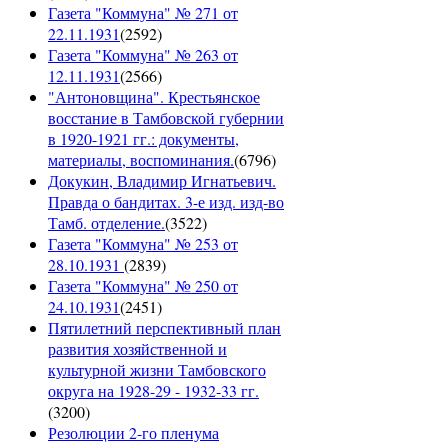
Газета "Коммуна" № 271 от
22.11.1931
(
2592
)
Газета "Коммуна" № 263 от
12.11.1931
(
2566
)
"Антоновщина". Крестьянское
восстание в Тамбовской губернии
в 1920-1921 гг.: документы,
материалы, воспоминания.
(
6796
)
Докукин, Владимир Игнатьевич.
Правда о бандитах. 3-е изд. изд-во
Тамб. отделение.
(
3522
)
Газета "Коммуна" № 253 от
28.10.1931
(
2839
)
Газета "Коммуна" № 250 от
24.10.1931
(
2451
)
Пятилетний перспективный план
развития хозяйственной и
культурной жизни Тамбовского
округа на 1928-29 - 1932-33 гг.
(
3200
)
Резолюции 2-го пленума