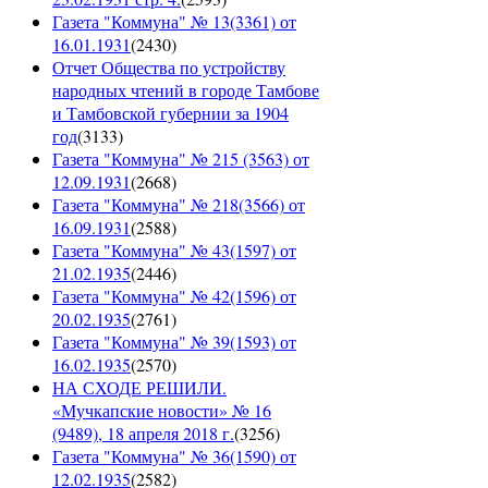
Газета "Коммуна" № 13(3361) от
16.01.1931
(
2430
)
Отчет Общества по устройству
народных чтений в городе Тамбове
и Тамбовской губернии за 1904
год
(
3133
)
Газета "Коммуна" № 215 (3563) от
12.09.1931
(
2668
)
Газета "Коммуна" № 218(3566) от
16.09.1931
(
2588
)
Газета "Коммуна" № 43(1597) от
21.02.1935
(
2446
)
Газета "Коммуна" № 42(1596) от
20.02.1935
(
2761
)
Газета "Коммуна" № 39(1593) от
16.02.1935
(
2570
)
НА СХОДЕ РЕШИЛИ.
«Мучкапские новости» № 16
(9489), 18 апреля 2018 г.
(
3256
)
Газета "Коммуна" № 36(1590) от
12.02.1935
(
2582
)