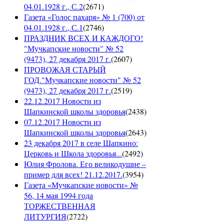
04.01.1928 г., С.2
(
2671
)
Газета «Голос пахаря» № 1 (700) от
04.01.1928 г., С.1
(
2746
)
ПРАЗДНИК ВСЕХ И КАЖДОГО!
"Мучкапские новости" № 52
(9473), 27 декабря 2017 г.
(
2607
)
ПРОВОЖАЯ СТАРЫЙ
ГОД."Мучкапские новости" № 52
(9473), 27 декабря 2017 г.
(
2519
)
22.12.2017 Новости из
Шапкинской школы здоровья
(
2438
)
07.12.2017 Новости из
Шапкинской школы здоровья
(
2643
)
23 декабря 2017 в селе Шапкино:
Церковь и Школа здоровья...
(
2492
)
Юлия Фролова. Его великодушие –
пример для всех! 21.12.2017.
(
3954
)
Газета «Мучкапские новости» №
56, 14 мая 1994 года
ТОРЖЕСТВЕННАЯ
ЛИТУРГИЯ
(
2722
)