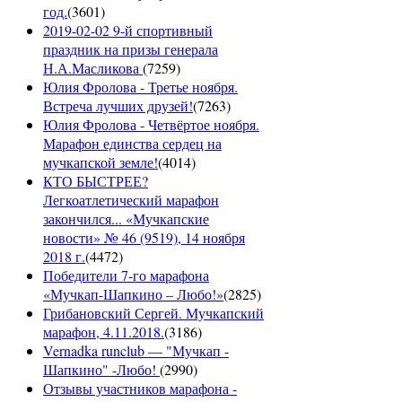
год.
(
3601
)
2019-02-02 9-й спортивный
праздник на призы генерала
Н.А.Масликова
(
7259
)
Юлия Фролова - Третье ноября.
Встреча лучших друзей!
(
7263
)
Юлия Фролова - Четвёртое ноября.
Марафон единства сердец на
мучкапской земле!
(
4014
)
КТО БЫСТРЕЕ?
Легкоатлетический марафон
закончился... «Мучкапские
новости» № 46 (9519), 14 ноября
2018 г.
(
4472
)
Победители 7-го марафона
«Мучкап-Шапкино – Любо!»
(
2825
)
Грибановский Сергей. Мучкапский
марафон, 4.11.2018.
(
3186
)
Vernadka runclub — "Мучкап -
Шапкино" -Любо!
(
2990
)
Отзывы участников марафона -