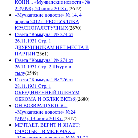
КОНИ... «Мучкапские новости» №
25(9498), 20 июня 2018 г.
(
2619
)
«Мучкапские новости» № 14, 4
апреля 2012 г. РЕСПУБЛИКА
КРАСНОГАЛСТУЧНЫХ
(
2670
)
Газета "Коммуна" № 274 от
26.11.1931 Стр. 1
ДВУРУШНИКАМ НЕТ МЕСТА В
ПАРТИИ
(
2561
)
Газета "Коммуна" № 274 от
26.11.1931 Стр. 2 Штурм в
тылу
(
2549
)
Газета "Коммуна" № 276 от
28.11.1931 Стр. 1
ОБЪЕДИНЕННЫЙ ПЛЕНУМ
ОБКОМА И ОБЛКК ВКП(б)
(
2680
)
ОН ВОЗВРАЩАЕТСЯ...
«Мучкапские новости» №24
(9497), 13 июня 2018 г.
(
2317
)
МЕЧТАЕТ. ВЕРИТ И ЗНАЕТ:
СЧАСТЬЕ – В МЕЛОЧАХ...
«Мучкапские новости» №№ 21-23,