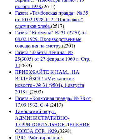
ноября 1928.
(
2615
)
Газета «Тамбовская правда» № 35
от 10.02.1928. С.2. "Поощряют"
сдатчиков хлеба.
(
2517
)
Газета "Коммуна" № 31 (2770) от
08.02.1929. Производственные
совещания на смотру.
(
2301
)
Газета "Заветы Ленина" №
25(3095) от 27 февраля 1969 г. Стр.
1.
(
2633
)
ПРИЕЗЖАЙТЕ К НАМ... НА
ВОЛЕЙБОЛ! «Мучкапские
новости» № 31 (9504), 1 августа
2018 г.
(
2603
)
Газета «Колхозная правда» № 78 от
17.09.1932. С. 4.
(
2413
)
Тамбовский округ.
АДМИНИСТРАТИВНО-
ТЕРРИТОРИАЛЬНОЕ ДЕЛЕНИЕ
СОЮЗА ССР. 1929.
(
3298
)
ЦЧО. Районирование