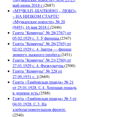
май-июнь 2018 г.
(
2687
)
«МУЧКАП–ШАПКИНО – ЛЮБО»
– НА НИЗКОМ СТАРТЕ!
«Мучкапские новости» № 20
(9493), 16 мая 2018 г.
(
2446
)
Газета "Коммуна" № 28(2767) от
05.02.1929 с. 3. У финиша.
(
2347
)
Газета "Коммуна" № 26(2765) от
02.02.1929 с. 4. Завтра — финиш
зимнего лыжного пробега.
(
2451
)
Газета "Коммуна" № 21(2760) от
27.01.1929 с. 4. Физкультура.
(
2500
)
Газета "Коммуна" № 228 от
27.09.1931 с. 1
(
2669
)
Газета «Тамбовская правда» № 21
от 25.01.1928. С.4. Хорошая лошадь
в деревне есть.
(
2588
)
Газета «Тамбовская правда» № 3 от
04.01.1928. С.3. На
хлебозагоовительном фронте.
(
2540
)