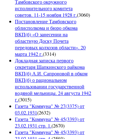
Тамбовского окружного
исполнительного комитета
советов. 11-15 ноября 1928 г.
(
3060
)
Постановление Тамбовского
облисполкома и бюро обкома
ВКП(б) «О занесении на
областную Доску Почета
передовых колхозов области». 20
марта 1942 г.
(
3314
)
Докладная записка первого
секретаря Шапкинского райкома
ВКП(б) А.И. Сапроновой в обком
ВКП(б) о рациональном
использовании государственной
водяной мельницы. 24 августа 1942
г.
(
3015
)
Газета "Коммуна" № 27(3375) от
03.02.1931
(
2632
)
Газета "Коммуна" № 45(3393) от
23.02.1931 стр. 1.
(
2670
)
Газета "Коммуна" № 45(3393) от
23.02.1931 стр. 4.
(
2593
)