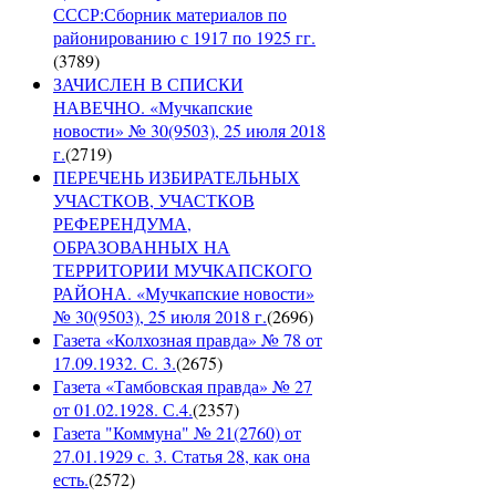
СССР:Сборник материалов по
районированию с 1917 по 1925 гг.
(
3789
)
ЗАЧИСЛЕН В СПИСКИ
НАВЕЧНО. «Мучкапские
новости» № 30(9503), 25 июля 2018
г.
(
2719
)
ПЕРЕЧЕНЬ ИЗБИРАТЕЛЬНЫХ
УЧАСТКОВ, УЧАСТКОВ
РЕФЕРЕНДУМА,
ОБРАЗОВАННЫХ НА
ТЕРРИТОРИИ МУЧКАПСКОГО
РАЙОНА. «Мучкапские новости»
№ 30(9503), 25 июля 2018 г.
(
2696
)
Газета «Колхозная правда» № 78 от
17.09.1932. С. 3.
(
2675
)
Газета «Тамбовская правда» № 27
от 01.02.1928. С.4.
(
2357
)
Газета "Коммуна" № 21(2760) от
27.01.1929 с. 3. Статья 28, как она
есть.
(
2572
)