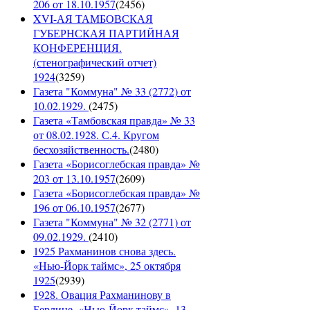
206 от 18.10.1957
(
2456
)
XVI-АЯ ТАМБОВСКАЯ
ГУБЕРНСКАЯ ПАРТИЙНАЯ
КОНФЕРЕНЦИЯ.
(стенографический отчет)
1924
(
3259
)
Газета "Коммуна" № 33 (2772) от
10.02.1929.
(
2475
)
Газета «Тамбовская правда» № 33
от 08.02.1928. С.4. Кругом
бесхозяйственность.
(
2480
)
Газета «Борисоглебская правда» №
203 от 13.10.1957
(
2609
)
Газета «Борисоглебская правда» №
196 от 06.10.1957
(
2677
)
Газета "Коммуна" № 32 (2771) от
09.02.1929.
(
2410
)
1925 Рахманинов снова здесь.
«Нью-Йорк таймс», 25 октября
1925
(
2939
)
1928. Овация Рахманинову в
Берлине. «Нью-Йорк таймс», 13