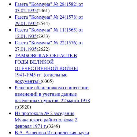
Газета "Коммуна" № 28(1582) от
03.02.1935
(
2461
)
Газета "Коммуна" № 24(1578) от
29.01.1935
(
2544
)
Газета "Коммуна" № 11(1565) от
12.01.1935
(
2933
)
Газета "Коммуна" № 22(1576) от
27.01.1935
(
2622
)
ТАМБОВСКАЯ ОБЛАСТЬ В
ГОДЫ ВЕЛИКОЙ
ОТЕЧЕСТВЕННОЙ ВОЙНЫ
1941-1945 гг. (отдельные
документы)
(
6305
)
Решение облисполкома о внесении
изменений в учетные данные
населенных пунктов. 22 марта 1978
г.
(
3920
)
Из протокола № 2 заседания
Мучкапского райисполкома 2
февраля 1971 г.
(
3249
)
В.А. Алленова Историческая наука