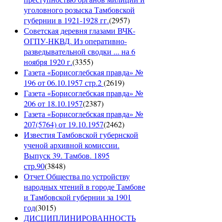
уголовного розыска Тамбовской
губернии в 1921-1928 гг.
(
2957
)
Советская деревня глазами ВЧК-
ОГПУ-НКВД. Из оперативно-
разведывательной сводки ... на 6
ноября 1920 г.
(
3355
)
Газета «Борисоглебская правда» №
196 от 06.10.1957 стр.2
(
2619
)
Газета «Борисоглебская правда» №
206 от 18.10.1957
(
2387
)
Газета «Борисоглебская правда» №
207(5764) от 19.10.1957
(
2462
)
Известия Тамбовской губернской
ученой архивной комиссии.
Выпуск 39. Тамбов. 1895
стр.90
(
3848
)
Отчет Общества по устройству
народных чтений в городе Тамбове
и Тамбовской губернии за 1901
год
(
3015
)
ДИСЦИПЛИНИРОВАННОСТЬ