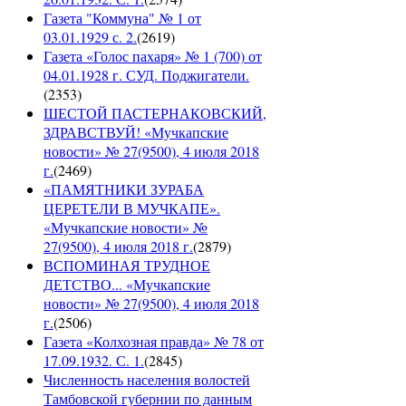
Газета "Коммуна" № 1 от
03.01.1929 с. 2.
(
2619
)
Газета «Голос пахаря» № 1 (700) от
04.01.1928 г. СУД. Поджигатели.
(
2353
)
ШЕСТОЙ ПАСТЕРНАКОВСКИЙ,
ЗДРАВСТВУЙ! «Мучкапские
новости» № 27(9500), 4 июля 2018
г.
(
2469
)
«ПАМЯТНИКИ ЗУРАБА
ЦЕРЕТЕЛИ В МУЧКАПЕ».
«Мучкапские новости» №
27(9500), 4 июля 2018 г.
(
2879
)
ВСПОМИНАЯ ТРУДНОЕ
ДЕТСТВО... «Мучкапские
новости» № 27(9500), 4 июля 2018
г.
(
2506
)
Газета «Колхозная правда» № 78 от
17.09.1932. С. 1.
(
2845
)
Численность населения волостей
Тамбовской губернии по данным