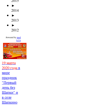
2015
►
2014
►
2013
►
2012
Powered by
mod
LCA
19 марта
2020 года
в
мире
праздник
"Первый
день без
Шапки" и
в селе
Шапкино