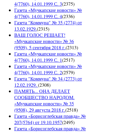
4(7760), 14.01.1999 С. 3
(
2375
)
Газета «Мучкапские новости» №
4(7760), 14.01.1999 С. 4
(
2336
)
Газета "Коммуна" № 35 (2774) от
13.02.1929.
(
2315
)
ВАШ ГОЛОС РЕШАЕТ!
«Мучкапские новости» № 36
(9509), 5 сентября 2018 г.
(
2313
)
Газета «Мучкапские новости» №
4(7760), 14.01.1999 С. 1
(
2517
)
Газета «Мучкапские новости» №
4(7760), 14.01.1999 С. 2
(
2579
)
Газета "Коммуна" № 34 (2773) от
12.02.1929.
(
2308
)
ПАМЯТЬ... ОНА ДЕЛАЕТ
СООБЩЕСТВО НАРОДОМ.
«Мучкапские новости» № 35
(9508), 29 августа 2018 г.
(
2518
)
Газета «Борисоглебская правда» №
207(5764) от 19.10.1957
(
2495
)
Газета «Борисоглебская правда» №