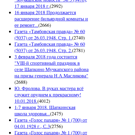
17 января 2018 г.
(
2992
)
16 января 2018 Продолжается
расширение бильярдной комнаты и
ее ремонт...
(
2666
)
Газета «Тамбовская правда» № 60
(5037) от 26.03.1948. Стр. 1.
(
2740
)
Газета «Тамбовская правда» № 60
(5037) от 26.03.1948. Стр. 2.
(
2781
)
3 февраля 2018 года состоится
"VIII-й спортивный праздник в
селе Шапкино Мучкапского района
на призы генерала Н.А.Масликова"
(
2688
)
Ю. Фролова. В руках мастера всё
служит орудием к прекрасному!
10.01.2018.
(
4012
)
1-7 января 2018. Шапкинская
школа здоровья...
(
2475
)
Газета «Голос пахаря» № 1 (700) от
04.01.1928 г., С.3
(
2756
)
Газета «Голос пахаря» № 1 (700) от