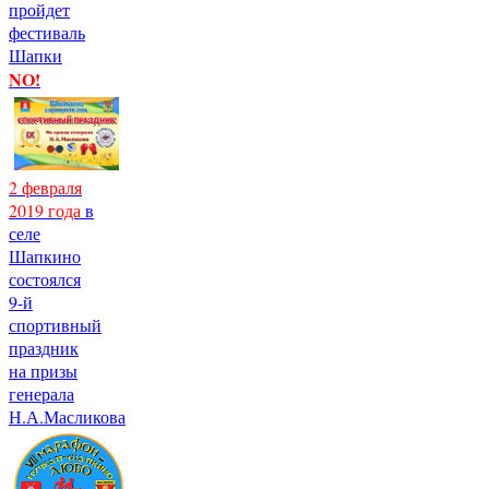
пройдет
фестиваль
Шапки
NO!
2 февраля
2019 года
в
селе
Шапкино
состоялся
9-й
спортивный
праздник
на призы
генерала
Н.А.Масликова