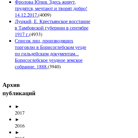
Фролова Юлия. Здесь живут,
трудятся, мечтают и творят добро!
14.12.2017.
(
4009
)
Луцкий, Е. Крестьянское восстание
в Тамбовской губернии в сентябре
1917 г.
(
4933
)
Список лиц, производящих
торговлю в Борисоглебском уезде
по гильдейским документам...
Борисоглебское уездное земское
собрание. 1888.
(
3940
)
Архив
публикаций
►
2017
►
2016
►