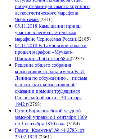
победительницей самого крупного
легкоатлетического марафона
Черноземья
(
2311
)
05.11.2018 Камышанин принял
участие в легкоатлетическом
марафоне Черноземья России
(
2185
)
04.11.2018 В Тамбовской области
прошёл марафон «Мучкап-
Шапкино-Любо!» top68.ru
(
2237
)
Решение общего собрания
колхозников колхоза имени В. И.
Ленина по обсуждению ... письма
шапкинских колхозников об
оказании помощи трудящимся
Орловской области... 30 января
1942 г
(
2768
)
Отчет Борисоглебской уездной
земской управы с 1 сентября 1869
по 1 сентября 1870 года.
(
3164
)
Газета "Коммуна" № 44(2783) от
23.02.1929.
(
2361
)