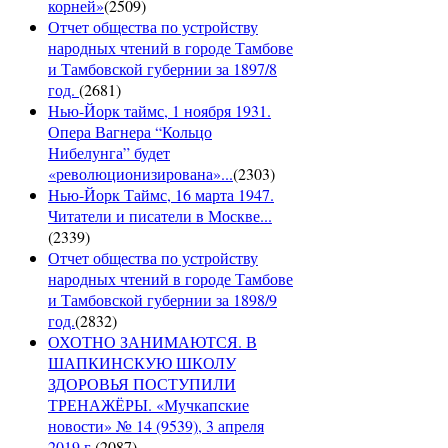
корней»
(
2509
)
Отчет общества по устройству
народных чтений в городе Тамбове
и Тамбовской губернии за 1897/8
год.
(
2681
)
Нью-Йорк таймс, 1 ноября 1931.
Опера Вагнера “Кольцо
Нибелунга” будет
«революционизирована»...
(
2303
)
Нью-Йорк Таймс, 16 марта 1947.
Читатели и писатели в Москве...
(
2339
)
Отчет общества по устройству
народных чтений в городе Тамбове
и Тамбовской губернии за 1898/9
год.
(
2832
)
ОХОТНО ЗАНИМАЮТСЯ. В
ШАПКИНСКУЮ ШКОЛУ
ЗДОРОВЬЯ ПОСТУПИЛИ
ТРЕНАЖЁРЫ. «Мучкапские
новости» № 14 (9539), 3 апреля
2019 г.
(
2087
)