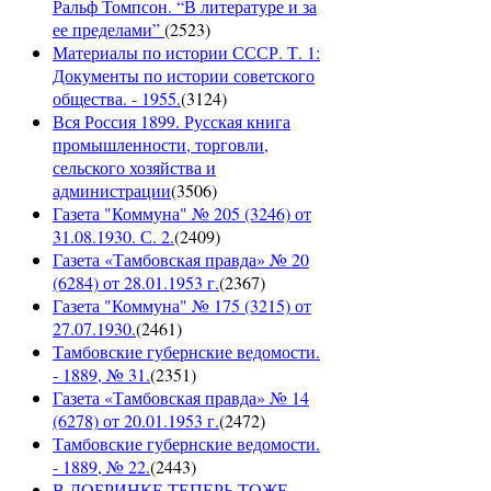
Ральф Томпсон. “В литературе и за
ее пределами”
(
2523
)
Материалы по истории СССР. Т. 1:
Документы по истории советского
общества. - 1955.
(
3124
)
Вся Россия 1899. Русская книга
промышленности, торговли,
сельского хозяйства и
администрации
(
3506
)
Газета "Коммуна" № 205 (3246) от
31.08.1930. С. 2.
(
2409
)
Газета «Тамбовская правда» № 20
(6284) от 28.01.1953 г.
(
2367
)
Газета "Коммуна" № 175 (3215) от
27.07.1930.
(
2461
)
Тамбовские губернские ведомости.
- 1889, № 31.
(
2351
)
Газета «Тамбовская правда» № 14
(6278) от 20.01.1953 г.
(
2472
)
Тамбовские губернские ведомости.
- 1889, № 22.
(
2443
)
В ДОБРИНКЕ ТЕПЕРЬ ТОЖЕ