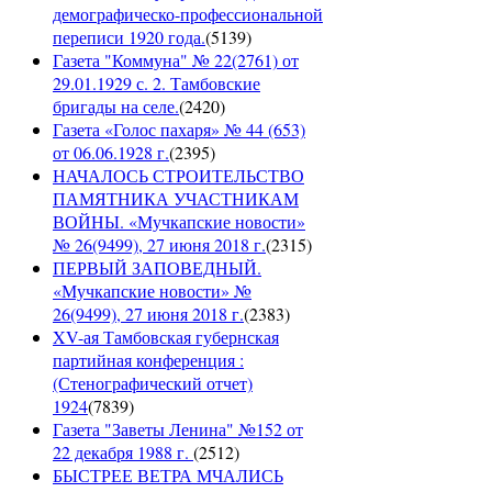
демографическо-профессиональной
переписи 1920 года.
(
5139
)
Газета "Коммуна" № 22(2761) от
29.01.1929 с. 2. Тамбовские
бригады на селе.
(
2420
)
Газета «Голос пахаря» № 44 (653)
от 06.06.1928 г.
(
2395
)
НАЧАЛОСЬ СТРОИТЕЛЬСТВО
ПАМЯТНИКА УЧАСТНИКАМ
ВОЙНЫ. «Мучкапские новости»
№ 26(9499), 27 июня 2018 г.
(
2315
)
ПЕРВЫЙ ЗАПОВЕДНЫЙ.
«Мучкапские новости» №
26(9499), 27 июня 2018 г.
(
2383
)
XV-ая Тамбовская губернская
партийная конференция :
(Стенографический отчет)
1924
(
7839
)
Газета "Заветы Ленина" №152 от
22 декабря 1988 г.
(
2512
)
БЫСТРЕЕ ВЕТРА МЧАЛИСЬ