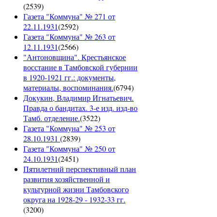
(
2539
)
Газета "Коммуна" № 271 от
22.11.1931
(
2592
)
Газета "Коммуна" № 263 от
12.11.1931
(
2566
)
"Антоновщина". Крестьянское
восстание в Тамбовской губернии
в 1920-1921 гг.: документы,
материалы, воспоминания.
(
6794
)
Докукин, Владимир Игнатьевич.
Правда о бандитах. 3-е изд. изд-во
Тамб. отделение.
(
3522
)
Газета "Коммуна" № 253 от
28.10.1931
(
2839
)
Газета "Коммуна" № 250 от
24.10.1931
(
2451
)
Пятилетний перспективный план
развития хозяйственной и
культурной жизни Тамбовского
округа на 1928-29 - 1932-33 гг.
(
3200
)