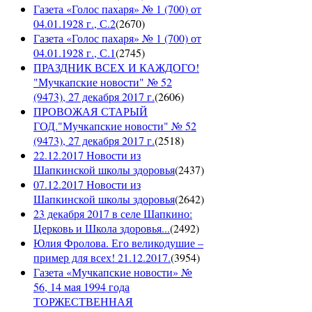
Газета «Голос пахаря» № 1 (700) от
04.01.1928 г., С.2
(
2670
)
Газета «Голос пахаря» № 1 (700) от
04.01.1928 г., С.1
(
2745
)
ПРАЗДНИК ВСЕХ И КАЖДОГО!
"Мучкапские новости" № 52
(9473), 27 декабря 2017 г.
(
2606
)
ПРОВОЖАЯ СТАРЫЙ
ГОД."Мучкапские новости" № 52
(9473), 27 декабря 2017 г.
(
2518
)
22.12.2017 Новости из
Шапкинской школы здоровья
(
2437
)
07.12.2017 Новости из
Шапкинской школы здоровья
(
2642
)
23 декабря 2017 в селе Шапкино:
Церковь и Школа здоровья...
(
2492
)
Юлия Фролова. Его великодушие –
пример для всех! 21.12.2017.
(
3954
)
Газета «Мучкапские новости» №
56, 14 мая 1994 года
ТОРЖЕСТВЕННАЯ