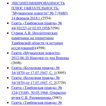
ДИСЦИПЛИНИРОВАННОСТЬ
ПЛЮС ОБЯЗАТЕЛЬНОСТЬ.
"Мучкапские новости" № 7 (9480),
14 февраля 2018 г.
(
2554
)
Газета «Тамбовская правда» №
44(10122) от 02.03.1958
(
3296
)
Сурков А.В. Неолитические
памятники на территории
Тамбовской области (к истории
исследований)
(
4598
)
Газета «Мучкапские новости»
2012-06-20 Находки со дна Вороны
(
2698
)
Газета «Колхозная правда» №
34(1870) от 17.07.1947, С. 1
(
3095
)
Газета «Колхозная правда» №
34(1870) от 17.07.1947, С. 2
(
2729
)
Газета «Тамбовская правда» №
124(13168), 30.05.1968. Открытие
музея С.В. Рахманинова.
(
2983
)
Газета «Тамбовская правда» №