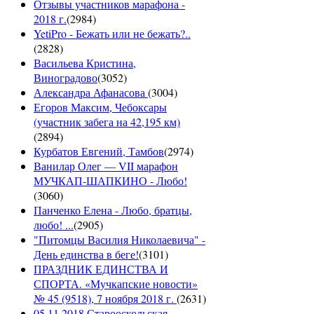
Отзывы участников марафона -
2018 г.
(
2984
)
YetiPro - Бежать или не бежать?..
(
2828
)
Васильева Кристина,
Виноградово
(
3052
)
Александра Афанасова
(
3004
)
Егоров Максим, Чебоксары
(участник забега на 42,195 км)
(
2894
)
Курбатов Евгений, Тамбов
(
2974
)
Ванилар Олег — VII марафон
МУЧКАП-ШАПКИНО - Любо!
(
3060
)
Панченко Елена - Любо, братцы,
любо! ...
(
2905
)
"Питомцы Василия Николаевича" -
День единства в беге!
(
3101
)
ПРАЗДНИК ЕДИНСТВА И
СПОРТА. «Мучкапские новости»
№ 45 (9518), 7 ноября 2018 г.
(
2631
)
05.11.2018 Старооскольская