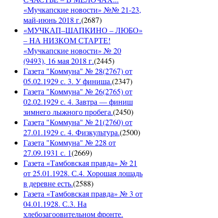
«Мучкапские новости» №№ 21-23,
май-июнь 2018 г.
(
2687
)
«МУЧКАП–ШАПКИНО – ЛЮБО»
– НА НИЗКОМ СТАРТЕ!
«Мучкапские новости» № 20
(9493), 16 мая 2018 г.
(
2445
)
Газета "Коммуна" № 28(2767) от
05.02.1929 с. 3. У финиша.
(
2347
)
Газета "Коммуна" № 26(2765) от
02.02.1929 с. 4. Завтра — финиш
зимнего лыжного пробега.
(
2450
)
Газета "Коммуна" № 21(2760) от
27.01.1929 с. 4. Физкультура.
(
2500
)
Газета "Коммуна" № 228 от
27.09.1931 с. 1
(
2669
)
Газета «Тамбовская правда» № 21
от 25.01.1928. С.4. Хорошая лошадь
в деревне есть.
(
2588
)
Газета «Тамбовская правда» № 3 от
04.01.1928. С.3. На
хлебозагоовительном фронте.