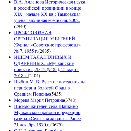
В.А. Алленова Историческая наука
в российской провинции в конце
XIX - начале XX вв.: Тамбовская
ученая архивная комиссия. 2002.
(
2940
)
ПРОФСОЮЗНАЯ
ОРГАНИЗАЦИЯ УЧИТЕЛЕЙ.
Журнал «Советские профсоюзы»
№ 7, 1955 г.
(
2885
)
ИЩЕМ ТАЛАНТЛИВЫХ И
ОДАРЁННЫХ. «Мучкапские
новости», № 12 (9485), 21 марта
2018 г.
(
2404
)
Цыбин М. В. Русские поселения на
периферии Золотой Орды в
Среднем Подонье
(
5435
)
Морева Мария Петровна
(
3748
)
Письмо жителей села Шапкино
Мучкапского района в редакцию
газеты «Сельская жизнь»... Ранее
21 декабря 1970 г.
(
3675
)
С.Н. Захарцев. Борьба с