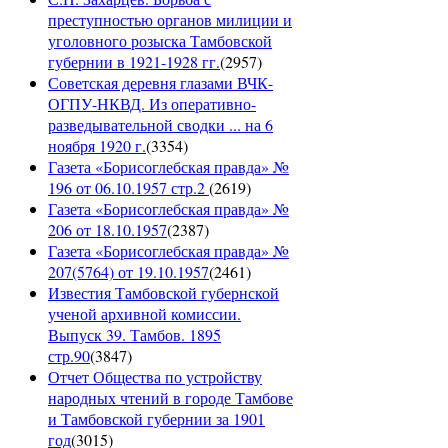
преступностью органов милиции и
уголовного розыска Тамбовской
губернии в 1921-1928 гг.
(
2957
)
Советская деревня глазами ВЧК-
ОГПУ-НКВД. Из оперативно-
разведывательной сводки ... на 6
ноября 1920 г.
(
3354
)
Газета «Борисоглебская правда» №
196 от 06.10.1957 стр.2
(
2619
)
Газета «Борисоглебская правда» №
206 от 18.10.1957
(
2387
)
Газета «Борисоглебская правда» №
207(5764) от 19.10.1957
(
2461
)
Известия Тамбовской губернской
ученой архивной комиссии.
Выпуск 39. Тамбов. 1895
стр.90
(
3847
)
Отчет Общества по устройству
народных чтений в городе Тамбове
и Тамбовской губернии за 1901
год
(
3015
)