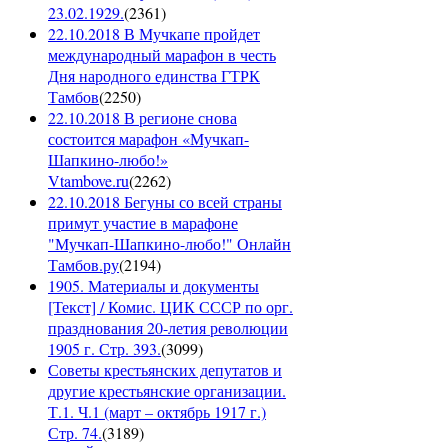
23.02.1929.
(
2361
)
22.10.2018 В Мучкапе пройдет
международный марафон в честь
Дня народного единства ГТРК
Тамбов
(
2250
)
22.10.2018 В регионе снова
состоится марафон «Мучкап-
Шапкино-любо!»
Vtambove.ru
(
2262
)
22.10.2018 Бегуны со всей страны
примут участие в марафоне
"Мучкап-Шапкино-любо!" Онлайн
Тамбов.ру
(
2194
)
1905. Материалы и документы
[Текст] / Комис. ЦИК СССР по орг.
празднования 20-летия революции
1905 г. Стр. 393.
(
3099
)
Советы крестьянских депутатов и
другие крестьянские организации.
Т.1. Ч.1 (март – октябрь 1917 г.)
Стр. 74.
(
3189
)