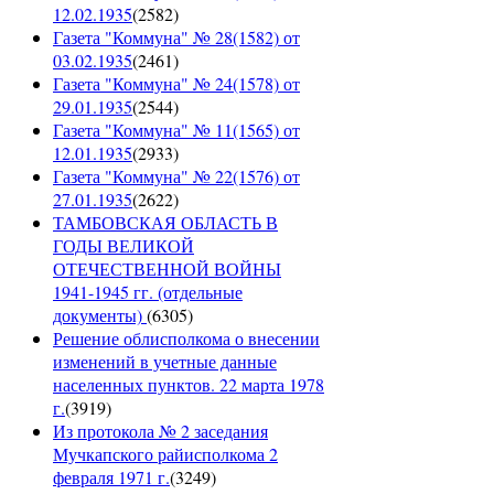
12.02.1935
(
2582
)
Газета "Коммуна" № 28(1582) от
03.02.1935
(
2461
)
Газета "Коммуна" № 24(1578) от
29.01.1935
(
2544
)
Газета "Коммуна" № 11(1565) от
12.01.1935
(
2933
)
Газета "Коммуна" № 22(1576) от
27.01.1935
(
2622
)
ТАМБОВСКАЯ ОБЛАСТЬ В
ГОДЫ ВЕЛИКОЙ
ОТЕЧЕСТВЕННОЙ ВОЙНЫ
1941-1945 гг. (отдельные
документы)
(
6305
)
Решение облисполкома о внесении
изменений в учетные данные
населенных пунктов. 22 марта 1978
г.
(
3919
)
Из протокола № 2 заседания
Мучкапского райисполкома 2
февраля 1971 г.
(
3249
)