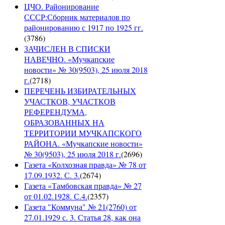
ЦЧО. Районирование
СССР:Сборник материалов по
районированию с 1917 по 1925 гг.
(
3786
)
ЗАЧИСЛЕН В СПИСКИ
НАВЕЧНО. «Мучкапские
новости» № 30(9503), 25 июля 2018
г.
(
2718
)
ПЕРЕЧЕНЬ ИЗБИРАТЕЛЬНЫХ
УЧАСТКОВ, УЧАСТКОВ
РЕФЕРЕНДУМА,
ОБРАЗОВАННЫХ НА
ТЕРРИТОРИИ МУЧКАПСКОГО
РАЙОНА. «Мучкапские новости»
№ 30(9503), 25 июля 2018 г.
(
2696
)
Газета «Колхозная правда» № 78 от
17.09.1932. С. 3.
(
2674
)
Газета «Тамбовская правда» № 27
от 01.02.1928. С.4.
(
2357
)
Газета "Коммуна" № 21(2760) от
27.01.1929 с. 3. Статья 28, как она