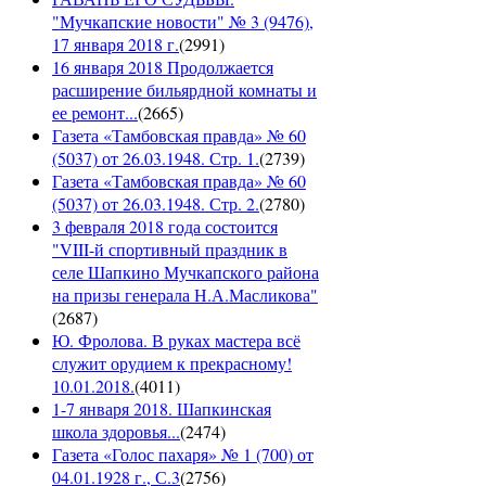
"Мучкапские новости" № 3 (9476),
17 января 2018 г.
(
2991
)
16 января 2018 Продолжается
расширение бильярдной комнаты и
ее ремонт...
(
2665
)
Газета «Тамбовская правда» № 60
(5037) от 26.03.1948. Стр. 1.
(
2739
)
Газета «Тамбовская правда» № 60
(5037) от 26.03.1948. Стр. 2.
(
2780
)
3 февраля 2018 года состоится
"VIII-й спортивный праздник в
селе Шапкино Мучкапского района
на призы генерала Н.А.Масликова"
(
2687
)
Ю. Фролова. В руках мастера всё
служит орудием к прекрасному!
10.01.2018.
(
4011
)
1-7 января 2018. Шапкинская
школа здоровья...
(
2474
)
Газета «Голос пахаря» № 1 (700) от
04.01.1928 г., С.3
(
2756
)