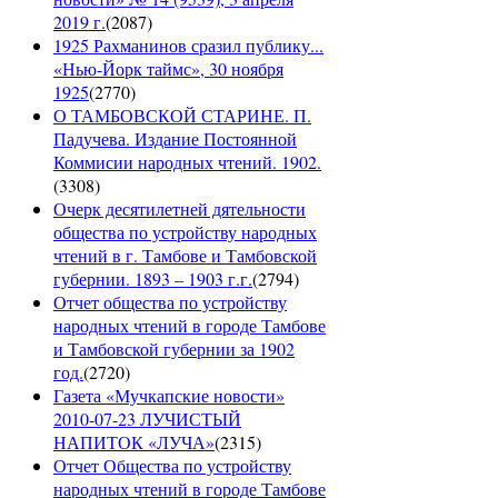
2019 г.
(
2087
)
1925 Рахманинов сразил публику...
«Нью-Йорк таймс», 30 ноября
1925
(
2770
)
О ТАМБОВСКОЙ СТАРИНЕ. П.
Падучева. Издание Постоянной
Коммисии народных чтений. 1902.
(
3308
)
Очерк десятилетней дятельности
общества по устройству народных
чтений в г. Тамбове и Тамбовской
губернии. 1893 – 1903 г.г.
(
2794
)
Отчет общества по устройству
народных чтений в городе Тамбове
и Тамбовской губернии за 1902
год.
(
2720
)
Газета «Мучкапские новости»
2010-07-23 ЛУЧИСТЫЙ
НАПИТОК «ЛУЧА»
(
2315
)
Отчет Общества по устройству
народных чтений в городе Тамбове