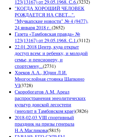
123(13167) от 29.05.1968. С.6.
(
3232
)
"КОГДА ХОРОШИЙ ЧЕЛОВЕК
РОЖДАЕТСЯ НА СВЕТ...".
"Мучкапские новости" № 4 (9477),
24 января 2018 г.
(
2652
)
Газета «Тамбовская правда» №
123(13167) от 29.05.1968. С.1.
(
3112
)
22.01.2018 Центр, куда открыт
доступ всем: и ребенку, и молодой
семье, и пенсионеру, и
спортсмену...
(
2731
)
Хреков А.А., Юдин Л.И.
Многослойная стоянка Шапкино
VI
(
3728
)
Скоробогатов А.М. Ареал
распространения энеолитических
культур донской лесостепи
(энеолит в Тамбовском крае)
(
3826
)
2018-02-03 VIII спортивный
праздник на призы генерала
Н.А.Масликова
(
5815
)
ГАВАНЬ ЕГО СУДЬБЫ.