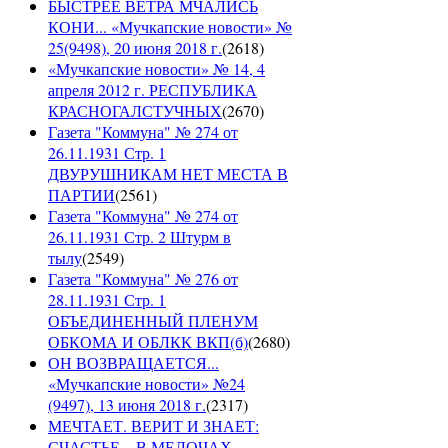
БЫСТРЕЕ ВЕТРА МЧАЛИСЬ
КОНИ... «Мучкапские новости» №
25(9498), 20 июня 2018 г.
(
2618
)
«Мучкапские новости» № 14, 4
апреля 2012 г. РЕСПУБЛИКА
КРАСНОГАЛСТУЧНЫХ
(
2670
)
Газета "Коммуна" № 274 от
26.11.1931 Стр. 1
ДВУРУШНИКАМ НЕТ МЕСТА В
ПАРТИИ
(
2561
)
Газета "Коммуна" № 274 от
26.11.1931 Стр. 2 Штурм в
тылу
(
2549
)
Газета "Коммуна" № 276 от
28.11.1931 Стр. 1
ОБЪЕДИНЕННЫЙ ПЛЕНУМ
ОБКОМА И ОБЛКК ВКП(б)
(
2680
)
ОН ВОЗВРАЩАЕТСЯ...
«Мучкапские новости» №24
(9497), 13 июня 2018 г.
(
2317
)
МЕЧТАЕТ. ВЕРИТ И ЗНАЕТ:
СЧАСТЬЕ – В МЕЛОЧАХ...