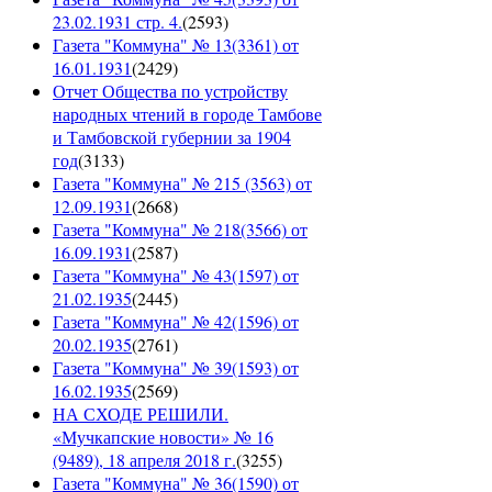
23.02.1931 стр. 4.
(
2593
)
Газета "Коммуна" № 13(3361) от
16.01.1931
(
2429
)
Отчет Общества по устройству
народных чтений в городе Тамбове
и Тамбовской губернии за 1904
год
(
3133
)
Газета "Коммуна" № 215 (3563) от
12.09.1931
(
2668
)
Газета "Коммуна" № 218(3566) от
16.09.1931
(
2587
)
Газета "Коммуна" № 43(1597) от
21.02.1935
(
2445
)
Газета "Коммуна" № 42(1596) от
20.02.1935
(
2761
)
Газета "Коммуна" № 39(1593) от
16.02.1935
(
2569
)
НА СХОДЕ РЕШИЛИ.
«Мучкапские новости» № 16
(9489), 18 апреля 2018 г.
(
3255
)
Газета "Коммуна" № 36(1590) от