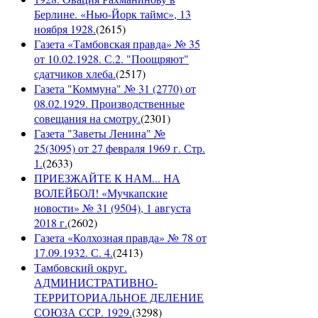
Берлине. «Нью-Йорк таймс», 13
ноября 1928.
(
2615
)
Газета «Тамбовская правда» № 35
от 10.02.1928. С.2. "Поощряют"
сдатчиков хлеба.
(
2517
)
Газета "Коммуна" № 31 (2770) от
08.02.1929. Производственные
совещания на смотру.
(
2301
)
Газета "Заветы Ленина" №
25(3095) от 27 февраля 1969 г. Стр.
1.
(
2633
)
ПРИЕЗЖАЙТЕ К НАМ... НА
ВОЛЕЙБОЛ! «Мучкапские
новости» № 31 (9504), 1 августа
2018 г.
(
2602
)
Газета «Колхозная правда» № 78 от
17.09.1932. С. 4.
(
2413
)
Тамбовский округ.
АДМИНИСТРАТИВНО-
ТЕРРИТОРИАЛЬНОЕ ДЕЛЕНИЕ
СОЮЗА ССР. 1929.
(
3298
)