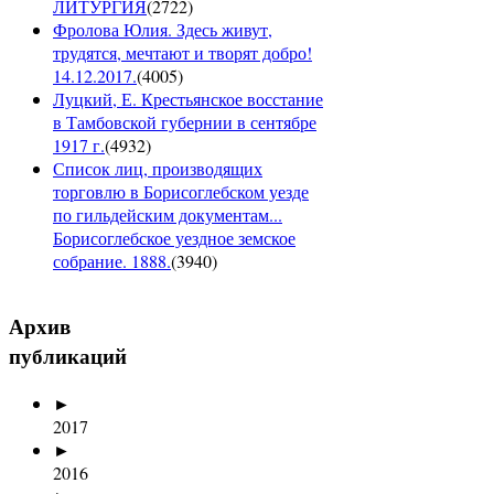
ЛИТУРГИЯ
(
2722
)
Фролова Юлия. Здесь живут,
трудятся, мечтают и творят добро!
14.12.2017.
(
4005
)
Луцкий, Е. Крестьянское восстание
в Тамбовской губернии в сентябре
1917 г.
(
4932
)
Список лиц, производящих
торговлю в Борисоглебском уезде
по гильдейским документам...
Борисоглебское уездное земское
собрание. 1888.
(
3940
)
Архив
публикаций
►
2017
►
2016