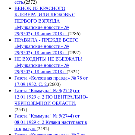
есть.
(
2572
)
ВЕНОК ИЗ КРАСНОГО
КЛЕВЕРА, ИЛИ ЛЮБОВЬ С
ПЕРВОГО ВЗГЛЯДА
«Мучкапские новости» №
29(9502), 18 июля 2018 г.
(
2786
)
ПРАВИЛА - ПРЕЖДЕ ВСЕГО
«Мучкапские новости» №
29(9502), 18 июля 2018 г.
(
2397
)
НЕ ВХОДИТЬ! НЕ ВЪЕЗЖАТЬ!
«Мучкапские новости» №
29(9502), 18 июля 2018 г.
(
2324
)
Газета «Колхозная правда» № 78 от
17.09.1932. С. 2.
(
2600
)
Газета "Коммуна" № 9(2748) от
12.01.1929 с. 2 ПО ЦЕНТРАЛЬНО-
ЧЕРНОЗЕМНОЙ ОБЛАСТИ.
(
2547
)
Газета "Коммуна" № 5(2744) от
08.01.1929 с. 2 Кулаки наступают в
открытую.
(
2492
)
Газета «Колхозная правда» № 7 от