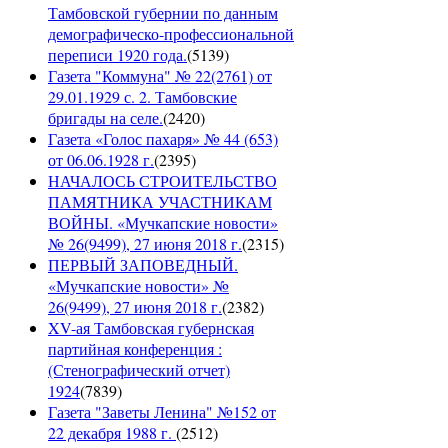
Тамбовской губернии по данным
демографическо-профессиональной
переписи 1920 года.
(
5139
)
Газета "Коммуна" № 22(2761) от
29.01.1929 с. 2. Тамбовские
бригады на селе.
(
2420
)
Газета «Голос пахаря» № 44 (653)
от 06.06.1928 г.
(
2395
)
НАЧАЛОСЬ СТРОИТЕЛЬСТВО
ПАМЯТНИКА УЧАСТНИКАМ
ВОЙНЫ. «Мучкапские новости»
№ 26(9499), 27 июня 2018 г.
(
2315
)
ПЕРВЫЙ ЗАПОВЕДНЫЙ.
«Мучкапские новости» №
26(9499), 27 июня 2018 г.
(
2382
)
XV-ая Тамбовская губернская
партийная конференция :
(Стенографический отчет)
1924
(
7839
)
Газета "Заветы Ленина" №152 от
22 декабря 1988 г.
(
2512
)