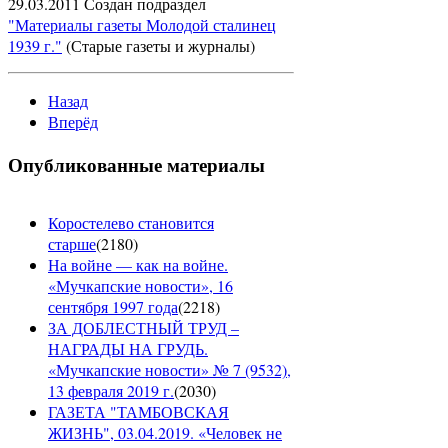
29.03.2011 Создан подраздел
"Материалы газеты Молодой сталинец
1939 г."
(Старые газеты и журналы)
Назад
Вперёд
Опубликованные материалы
Коростелево становится
старше
(
2180
)
На войне — как на войне.
«Мучкапские новости», 16
сентября 1997 года
(
2218
)
ЗА ДОБЛЕСТНЫЙ ТРУД –
НАГРАДЫ НА ГРУДЬ.
«Мучкапские новости» № 7 (9532),
13 февраля 2019 г.
(
2030
)
ГАЗЕТА "ТАМБОВСКАЯ
ЖИЗНЬ", 03.04.2019. «Человек не