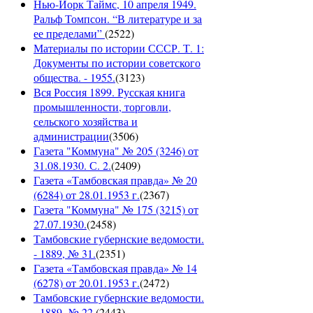
Нью-Йорк Таймс, 10 апреля 1949.
Ральф Томпсон. “В литературе и за
ее пределами”
(
2522
)
Материалы по истории СССР. Т. 1:
Документы по истории советского
общества. - 1955.
(
3123
)
Вся Россия 1899. Русская книга
промышленности, торговли,
сельского хозяйства и
администрации
(
3506
)
Газета "Коммуна" № 205 (3246) от
31.08.1930. С. 2.
(
2409
)
Газета «Тамбовская правда» № 20
(6284) от 28.01.1953 г.
(
2367
)
Газета "Коммуна" № 175 (3215) от
27.07.1930.
(
2458
)
Тамбовские губернские ведомости.
- 1889, № 31.
(
2351
)
Газета «Тамбовская правда» № 14
(6278) от 20.01.1953 г.
(
2472
)
Тамбовские губернские ведомости.
- 1889, № 22.
(
2443
)