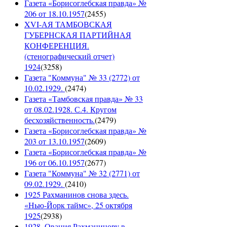
Газета «Борисоглебская правда» №
206 от 18.10.1957
(
2455
)
XVI-АЯ ТАМБОВСКАЯ
ГУБЕРНСКАЯ ПАРТИЙНАЯ
КОНФЕРЕНЦИЯ.
(стенографический отчет)
1924
(
3258
)
Газета "Коммуна" № 33 (2772) от
10.02.1929.
(
2474
)
Газета «Тамбовская правда» № 33
от 08.02.1928. С.4. Кругом
бесхозяйственность.
(
2479
)
Газета «Борисоглебская правда» №
203 от 13.10.1957
(
2609
)
Газета «Борисоглебская правда» №
196 от 06.10.1957
(
2677
)
Газета "Коммуна" № 32 (2771) от
09.02.1929.
(
2410
)
1925 Рахманинов снова здесь.
«Нью-Йорк таймс», 25 октября
1925
(
2938
)
1928. Овация Рахманинову в