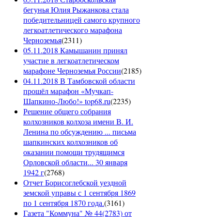
бегунья Юлия Рыжанкова стала
победительницей самого крупного
легкоатлетического марафона
Черноземья
(
2311
)
05.11.2018 Камышанин принял
участие в легкоатлетическом
марафоне Черноземья России
(
2185
)
04.11.2018 В Тамбовской области
прошёл марафон «Мучкап-
Шапкино-Любо!» top68.ru
(
2235
)
Решение общего собрания
колхозников колхоза имени В. И.
Ленина по обсуждению ... письма
шапкинских колхозников об
оказании помощи трудящимся
Орловской области... 30 января
1942 г
(
2768
)
Отчет Борисоглебской уездной
земской управы с 1 сентября 1869
по 1 сентября 1870 года.
(
3161
)
Газета "Коммуна" № 44(2783) от