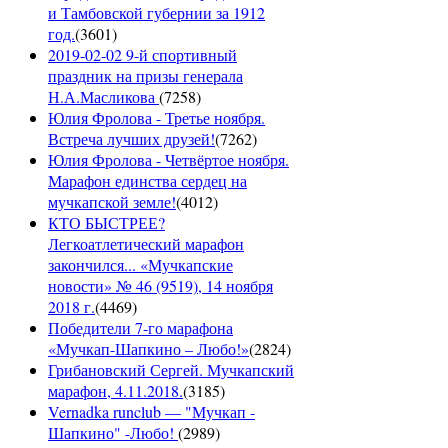
и Тамбовской губернии за 1912
год.
(
3601
)
2019-02-02 9-й спортивный
праздник на призы генерала
Н.А.Масликова
(
7258
)
Юлия Фролова - Третье ноября.
Встреча лучших друзей!
(
7262
)
Юлия Фролова - Четвёртое ноября.
Марафон единства сердец на
мучкапской земле!
(
4012
)
КТО БЫСТРЕЕ?
Легкоатлетический марафон
закончился... «Мучкапские
новости» № 46 (9519), 14 ноября
2018 г.
(
4469
)
Победители 7-го марафона
«Мучкап-Шапкино – Любо!»
(
2824
)
Грибановский Сергей. Мучкапский
марафон, 4.11.2018.
(
3185
)
Vernadka runclub — "Мучкап -
Шапкино" -Любо!
(
2989
)