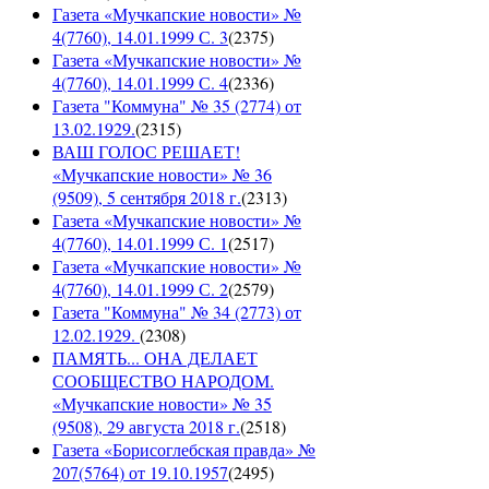
Газета «Мучкапские новости» №
4(7760), 14.01.1999 С. 3
(
2375
)
Газета «Мучкапские новости» №
4(7760), 14.01.1999 С. 4
(
2336
)
Газета "Коммуна" № 35 (2774) от
13.02.1929.
(
2315
)
ВАШ ГОЛОС РЕШАЕТ!
«Мучкапские новости» № 36
(9509), 5 сентября 2018 г.
(
2313
)
Газета «Мучкапские новости» №
4(7760), 14.01.1999 С. 1
(
2517
)
Газета «Мучкапские новости» №
4(7760), 14.01.1999 С. 2
(
2579
)
Газета "Коммуна" № 34 (2773) от
12.02.1929.
(
2308
)
ПАМЯТЬ... ОНА ДЕЛАЕТ
СООБЩЕСТВО НАРОДОМ.
«Мучкапские новости» № 35
(9508), 29 августа 2018 г.
(
2518
)
Газета «Борисоглебская правда» №
207(5764) от 19.10.1957
(
2495
)