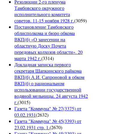
Резолюции 2-го пленума
Тамбовского окружного
исполнительного комитета
советов. 11-15 ноября 1928 г.
(
3059
)
Постановление Тамбовского
облисполкома и бюро обкома
ВКП(б) «О занесении на
областную Доску Почета
передовых колхозов области». 20
марта 1942 г.
(
3314
)
Докладная записка первого
секретаря Шапкинского райкома
ВКП(б) А.И. Сапроновой в обком
ВКП(б) о рациональном
использовании государственной
водяной мельницы. 24 августа 1942
г.
(
3015
)
Газета "Коммуна" № 27(3375) от
03.02.1931
(
2632
)
Газета "Коммуна" № 45(3393) от
23.02.1931 стр. 1.
(
2670
)
Газета "Коммуна" № 45(3393) от