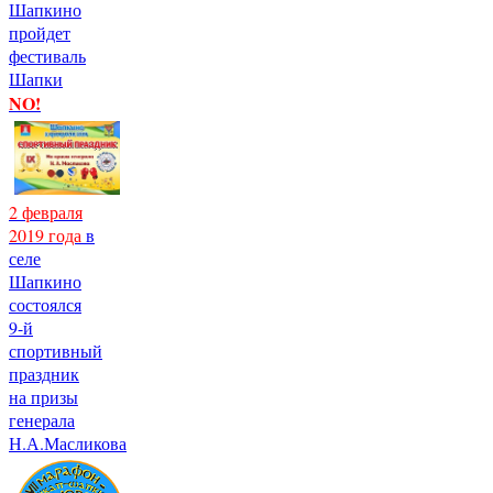
Шапкино
пройдет
фестиваль
Шапки
NO!
2 февраля
2019 года
в
селе
Шапкино
состоялся
9-й
спортивный
праздник
на призы
генерала
Н.А.Масликова