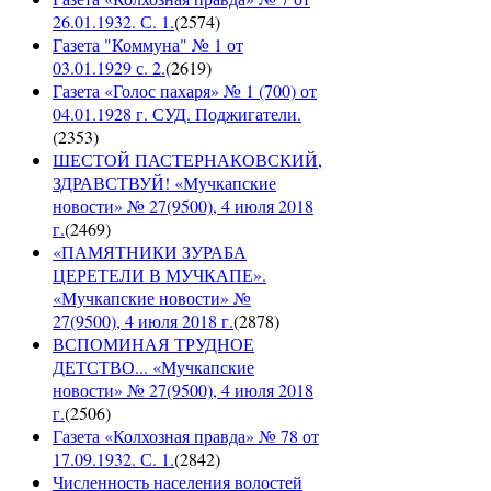
26.01.1932. С. 1.
(
2574
)
Газета "Коммуна" № 1 от
03.01.1929 с. 2.
(
2619
)
Газета «Голос пахаря» № 1 (700) от
04.01.1928 г. СУД. Поджигатели.
(
2353
)
ШЕСТОЙ ПАСТЕРНАКОВСКИЙ,
ЗДРАВСТВУЙ! «Мучкапские
новости» № 27(9500), 4 июля 2018
г.
(
2469
)
«ПАМЯТНИКИ ЗУРАБА
ЦЕРЕТЕЛИ В МУЧКАПЕ».
«Мучкапские новости» №
27(9500), 4 июля 2018 г.
(
2878
)
ВСПОМИНАЯ ТРУДНОЕ
ДЕТСТВО... «Мучкапские
новости» № 27(9500), 4 июля 2018
г.
(
2506
)
Газета «Колхозная правда» № 78 от
17.09.1932. С. 1.
(
2842
)
Численность населения волостей