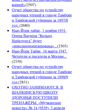
корней»
(
2507
)
Отчет общества по устройству
народных чтений в городе Тамбове
и Тамбовской губернии за 1897/8
год.
(
2680
)
Нью-Йорк таймс, 1 ноября 1931.
Опера Вагнера “Кольцо
Нибелунга” будет
«революционизирована»...
(
2303
)
Нью-Йорк Таймс, 16 марта 1947.
Читатели и писатели в Москве...
(
2339
)
Отчет общества по устройству
народных чтений в городе Тамбове
и Тамбовской губернии за 1898/9
год.
(
2831
)
ОХОТНО ЗАНИМАЮТСЯ. В
ШАПКИНСКУЮ ШКОЛУ
ЗДОРОВЬЯ ПОСТУПИЛИ
ТРЕНАЖЁРЫ. «Мучкапские
новости» № 14 (9539), 3 апреля