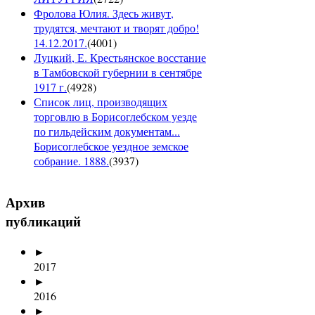
Фролова Юлия. Здесь живут,
трудятся, мечтают и творят добро!
14.12.2017.
(
4001
)
Луцкий, Е. Крестьянское восстание
в Тамбовской губернии в сентябре
1917 г.
(
4928
)
Список лиц, производящих
торговлю в Борисоглебском уезде
по гильдейским документам...
Борисоглебское уездное земское
собрание. 1888.
(
3937
)
Архив
публикаций
►
2017
►
2016
►