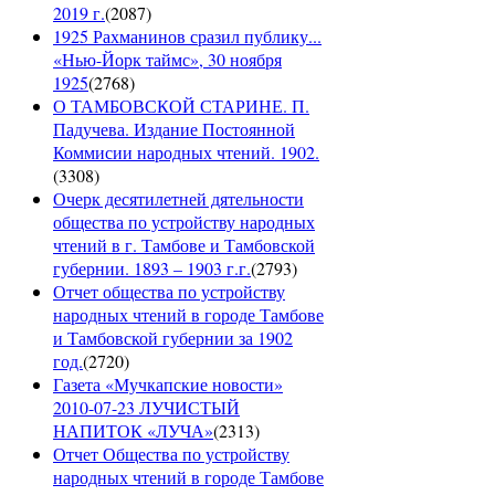
2019 г.
(
2087
)
1925 Рахманинов сразил публику...
«Нью-Йорк таймс», 30 ноября
1925
(
2768
)
О ТАМБОВСКОЙ СТАРИНЕ. П.
Падучева. Издание Постоянной
Коммисии народных чтений. 1902.
(
3308
)
Очерк десятилетней дятельности
общества по устройству народных
чтений в г. Тамбове и Тамбовской
губернии. 1893 – 1903 г.г.
(
2793
)
Отчет общества по устройству
народных чтений в городе Тамбове
и Тамбовской губернии за 1902
год.
(
2720
)
Газета «Мучкапские новости»
2010-07-23 ЛУЧИСТЫЙ
НАПИТОК «ЛУЧА»
(
2313
)
Отчет Общества по устройству
народных чтений в городе Тамбове