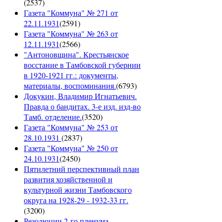
(
2537
)
Газета "Коммуна" № 271 от
22.11.1931
(
2591
)
Газета "Коммуна" № 263 от
12.11.1931
(
2566
)
"Антоновщина". Крестьянское
восстание в Тамбовской губернии
в 1920-1921 гг.: документы,
материалы, воспоминания.
(
6793
)
Докукин, Владимир Игнатьевич.
Правда о бандитах. 3-е изд. изд-во
Тамб. отделение.
(
3520
)
Газета "Коммуна" № 253 от
28.10.1931
(
2837
)
Газета "Коммуна" № 250 от
24.10.1931
(
2450
)
Пятилетний перспективный план
развития хозяйственной и
культурной жизни Тамбовского
округа на 1928-29 - 1932-33 гг.
(
3200
)
Резолюции 2-го пленума