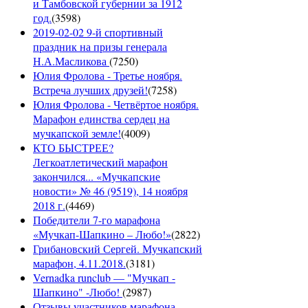
и Тамбовской губернии за 1912
год.
(
3598
)
2019-02-02 9-й спортивный
праздник на призы генерала
Н.А.Масликова
(
7250
)
Юлия Фролова - Третье ноября.
Встреча лучших друзей!
(
7258
)
Юлия Фролова - Четвёртое ноября.
Марафон единства сердец на
мучкапской земле!
(
4009
)
КТО БЫСТРЕЕ?
Легкоатлетический марафон
закончился... «Мучкапские
новости» № 46 (9519), 14 ноября
2018 г.
(
4469
)
Победители 7-го марафона
«Мучкап-Шапкино – Любо!»
(
2822
)
Грибановский Сергей. Мучкапский
марафон, 4.11.2018.
(
3181
)
Vernadka runclub — "Мучкап -
Шапкино" -Любо!
(
2987
)
Отзывы участников марафона -