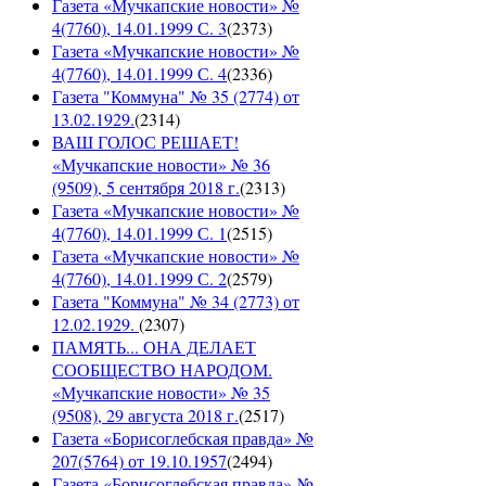
Газета «Мучкапские новости» №
4(7760), 14.01.1999 С. 3
(
2373
)
Газета «Мучкапские новости» №
4(7760), 14.01.1999 С. 4
(
2336
)
Газета "Коммуна" № 35 (2774) от
13.02.1929.
(
2314
)
ВАШ ГОЛОС РЕШАЕТ!
«Мучкапские новости» № 36
(9509), 5 сентября 2018 г.
(
2313
)
Газета «Мучкапские новости» №
4(7760), 14.01.1999 С. 1
(
2515
)
Газета «Мучкапские новости» №
4(7760), 14.01.1999 С. 2
(
2579
)
Газета "Коммуна" № 34 (2773) от
12.02.1929.
(
2307
)
ПАМЯТЬ... ОНА ДЕЛАЕТ
СООБЩЕСТВО НАРОДОМ.
«Мучкапские новости» № 35
(9508), 29 августа 2018 г.
(
2517
)
Газета «Борисоглебская правда» №
207(5764) от 19.10.1957
(
2494
)
Газета «Борисоглебская правда» №