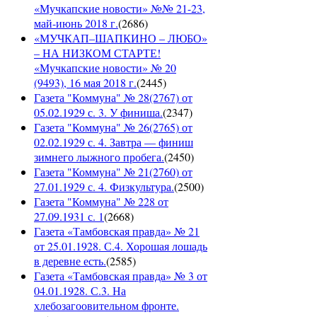
«Мучкапские новости» №№ 21-23,
май-июнь 2018 г.
(
2686
)
«МУЧКАП–ШАПКИНО – ЛЮБО»
– НА НИЗКОМ СТАРТЕ!
«Мучкапские новости» № 20
(9493), 16 мая 2018 г.
(
2445
)
Газета "Коммуна" № 28(2767) от
05.02.1929 с. 3. У финиша.
(
2347
)
Газета "Коммуна" № 26(2765) от
02.02.1929 с. 4. Завтра — финиш
зимнего лыжного пробега.
(
2450
)
Газета "Коммуна" № 21(2760) от
27.01.1929 с. 4. Физкультура.
(
2500
)
Газета "Коммуна" № 228 от
27.09.1931 с. 1
(
2668
)
Газета «Тамбовская правда» № 21
от 25.01.1928. С.4. Хорошая лошадь
в деревне есть.
(
2585
)
Газета «Тамбовская правда» № 3 от
04.01.1928. С.3. На
хлебозагоовительном фронте.