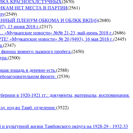
СПУБЛИКА КРАСНОГАЛСТУЧНЫХ
(
2670
)
РУШНИКАМ НЕТ МЕСТА В ПАРТИИ
(
2561
)
ылу
(
2549
)
ЪЕДИНЕННЫЙ ПЛЕНУМ ОБКОМА И ОБЛКК ВКП(б)
(
2680
)
, 13 июня 2018 г.
(
2317
)
Мучкапские новости» №№ 21-23, май-июнь 2018 г.
(
2686
)
чкапские новости» № 20 (9493), 16 мая 2018 г.
(
2445
)
а.
(
2347
)
 — финиш зимнего лыжного пробега.
(
2450
)
ура.
(
2500
)
ошая лошадь в деревне есть.
(
2588
)
хлебозагоовительном фронте.
(
2539
)
бернии в 1920-1921 гг.: документы, материалы, воспоминания.
д. изд-во Тамб. отделение.
(
3522
)
и культурной жизни Тамбовского округа на 1928-29 - 1932-33