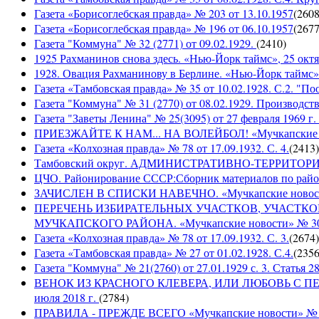
Газета «Борисоглебская правда» № 203 от 13.10.1957
(
260
Газета «Борисоглебская правда» № 196 от 06.10.1957
(
267
Газета "Коммуна" № 32 (2771) от 09.02.1929.
(
2410
)
1925 Рахманинов снова здесь. «Нью-Йорк таймс», 25 октя
1928. Овация Рахманинову в Берлине. «Нью-Йорк таймс»,
Газета «Тамбовская правда» № 35 от 10.02.1928. С.2. "П
Газета "Коммуна" № 31 (2770) от 08.02.1929. Производст
Газета "Заветы Ленина" № 25(3095) от 27 февраля 1969 г. 
ПРИЕЗЖАЙТЕ К НАМ... НА ВОЛЕЙБОЛ! «Мучкапские ново
Газета «Колхозная правда» № 78 от 17.09.1932. С. 4.
(
2413
)
Тамбовский округ. АДМИНИСТРАТИВНО-ТЕРРИТОР
ЦЧО. Районирование СССР:Сборник материалов по район
ЗАЧИСЛЕН В СПИСКИ НАВЕЧНО. «Мучкапские новости» 
ПЕРЕЧЕНЬ ИЗБИРАТЕЛЬНЫХ УЧАСТКОВ, УЧАСТК
МУЧКАПСКОГО РАЙОНА. «Мучкапские новости» № 30(95
Газета «Колхозная правда» № 78 от 17.09.1932. С. 3.
(
2674
)
Газета «Тамбовская правда» № 27 от 01.02.1928. С.4.
(
235
Газета "Коммуна" № 21(2760) от 27.01.1929 с. 3. Статья 28,
ВЕНОК ИЗ КРАСНОГО КЛЕВЕРА, ИЛИ ЛЮБОВЬ С ПЕРВО
июля 2018 г.
(
2784
)
ПРАВИЛА - ПРЕЖДЕ ВСЕГО «Мучкапские новости» № 29(