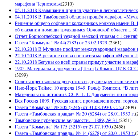
марафона Черноземья
(
2310
)
05.11.2018 Камышанин принял участие в легкоатлетичес
04.11.2018 В Тамбовской области прошёл марафон «Муч
Решение общего собрания колхозников колхоза имени В. 
об оказании помощи трудящимся Орловской области... 30 
Отчет Борисоглебской уездной земской управы с 1 сентябр
Газета "Коммуна" № 44(2783) от 23.02.1929.
(
2361
)
22.10.2018 В Мучкапе пройдет международный марафон в
22.10.2018 В регионе снова состоится марафон «Мучкап
22.10.2018 Бегуны со всей страны примут участие в ма
1905. Материалы и документы [Текст] / Комис. ЦИК СССР 
(
3099
)
Советы крестьянских депутатов и другие крестьянские орга
Нью-Йорк Таймс, 10 апреля 1949. Ральф Томпсон. “В лите
Материалы по истории СССР. Т. 1: Документы по истории
Вся Россия 1899. Русская книга промышленности, торгов
Газета "Коммуна" № 205 (3246) от 31.08.1930. С. 2.
(
2409
)
Газета «Тамбовская правда» № 20 (6284) от 28.01.1953 г.
(
Тамбовские губернские ведомости. - 1889, № 31.
(
2351
)
Газета "Коммуна" № 175 (3215) от 27.07.1930.
(
2458
)
Газета «Тамбовская правда» № 14 (6278) от 20.01.1953 г.
(