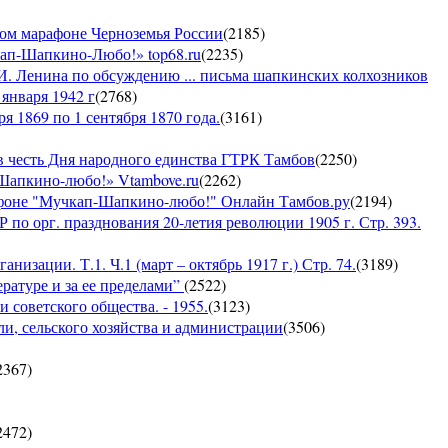
ком марафоне Черноземья России
(
2185
)
кап-Шапкино-Любо!» top68.ru
(
2235
)
И. Ленина по обсуждению ... письма шапкинских колхозников
января 1942 г
(
2768
)
я 1869 по 1 сентября 1870 года.
(
3161
)
 честь Дня народного единства ГТРК Тамбов
(
2250
)
-Шапкино-любо!» Vtambove.ru
(
2262
)
рафоне "Мучкап-Шапкино-любо!" Онлайн Тамбов.ру
(
2194
)
по орг. празднования 20-летия революции 1905 г. Стр. 393.
низации. Т.1. Ч.1 (март – октябрь 1917 г.) Стр. 74.
(
3189
)
ратуре и за ее пределами”
(
2522
)
 советского общества. - 1955.
(
3123
)
ли, сельского хозяйства и администрации
(
3506
)
2367
)
2472
)