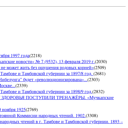
ября 1997 года
(
2218
)
е новости» № 7 (9532), 13 февраля 2019 г.
(
2030
)
е может жить без ощущения родовых корней»
(
2509
)
 Тамбове и Тамбовской губернии за 1897/8 год.
(
2681
)
Нибелунга” будет «революционизирована»...
(
2303
)
оскве...
(
2339
)
Тамбове и Тамбовской губернии за 1898/9 год.
(
2832
)
ДОРОВЬЯ ПОСТУПИЛИ ТРЕНАЖЁРЫ. «Мучкапские
0 ноября 1925
(
2769
)
янной Коммисии народных чтений. 1902.
(
3308
)
 народных чтений в г. Тамбове и Тамбовской губернии. 1893 –