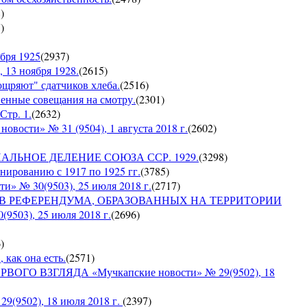
8
)
7
)
бря 1925
(
2937
)
 13 ноября 1928.
(
2615
)
оощряют" сдатчиков хлеба.
(
2516
)
венные совещания на смотру.
(
2301
)
Стр. 1.
(
2632
)
сти» № 31 (9504), 1 августа 2018 г.
(
2602
)
ИАЛЬНОЕ ДЕЛЕНИЕ СОЮЗА ССР. 1929.
(
3298
)
ированию с 1917 по 1925 гг.
(
3785
)
№ 30(9503), 25 июля 2018 г.
(
2717
)
ОВ РЕФЕРЕНДУМА, ОБРАЗОВАННЫХ НА ТЕРРИТОРИИ
03), 25 июля 2018 г.
(
2696
)
6
)
 как она есть.
(
2571
)
ГО ВЗГЛЯДА «Мучкапские новости» № 29(9502), 18
9502), 18 июля 2018 г.
(
2397
)