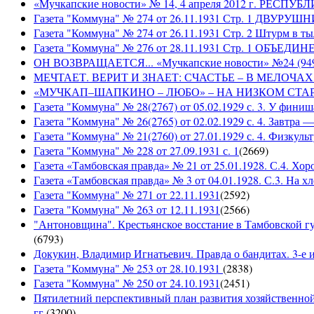
«Мучкапские новости» № 14, 4 апреля 2012 г. РЕ
Газета "Коммуна" № 274 от 26.11.1931 Стр. 1 ДВУ
Газета "Коммуна" № 274 от 26.11.1931 Стр. 2 Штурм в т
Газета "Коммуна" № 276 от 28.11.1931 Стр. 1 ОБ
ОН ВОЗВРАЩАЕТСЯ... «Мучкапские новости» №24 (9497)
МЕЧТАЕТ. ВЕРИТ И ЗНАЕТ: СЧАСТЬЕ – В МЕЛОЧАХ... «
«МУЧКАП–ШАПКИНО – ЛЮБО» – НА НИЗКОМ СТАРТЕ! «Му
Газета "Коммуна" № 28(2767) от 05.02.1929 с. 3. У финиш
Газета "Коммуна" № 26(2765) от 02.02.1929 с. 4. Завтра
Газета "Коммуна" № 21(2760) от 27.01.1929 с. 4. Физкульт
Газета "Коммуна" № 228 от 27.09.1931 с. 1
(
2669
)
Газета «Тамбовская правда» № 21 от 25.01.1928. С.4. Хор
Газета «Тамбовская правда» № 3 от 04.01.1928. С.3. На 
Газета "Коммуна" № 271 от 22.11.1931
(
2592
)
Газета "Коммуна" № 263 от 12.11.1931
(
2566
)
"Антоновщина". Крестьянское восстание в Тамбовской гу
(
6793
)
Докукин, Владимир Игнатьевич. Правда о бандитах. 3-е из
Газета "Коммуна" № 253 от 28.10.1931
(
2838
)
Газета "Коммуна" № 250 от 24.10.1931
(
2451
)
Пятилетний перспективный план развития хозяйственной 
гг.
(
3200
)