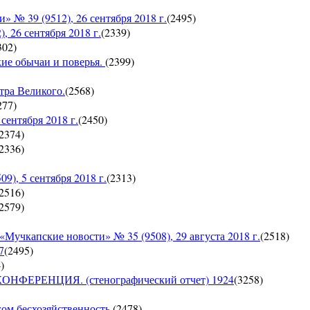
 39 (9512), 26 сентября 2018 г.
(
2495
)
26 сентября 2018 г.
(
2339
)
302
)
кие обычаи и поверья.
(
2399
)
тра Великого.
(
2568
)
277
)
ентября 2018 г.
(
2450
)
2374
)
2336
)
, 5 сентября 2018 г.
(
2313
)
2516
)
2579
)
пские новости» № 35 (9508), 29 августа 2018 г.
(
2518
)
7
(
2495
)
4
)
ЕРЕНЦИЯ. (стенографический отчет) 1924
(
3258
)
гом бесхозяйственность.
(
2478
)