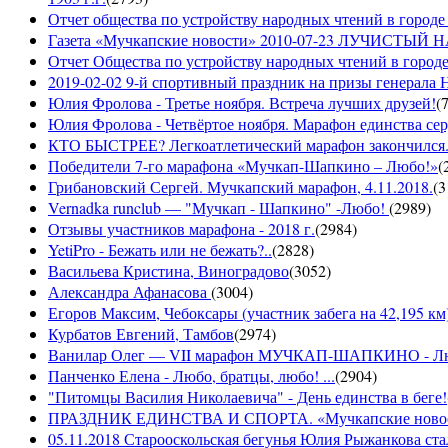
Отчет общества по устройству народных чтений в городе 
Газета «Мучкапские новости» 2010-07-23 ЛУЧИСТЫ
Отчет Общества по устройству народных чтений в городе
2019-02-02 9-й спортивный праздник на призы генерала
Юлия Фролова - Третье ноября. Встреча лучших друзей!
(
Юлия Фролова - Четвёртое ноября. Марафон единства сер
КТО БЫСТРЕЕ? Легкоатлетический марафон закончился...
Победители 7-го марафона «Мучкап-Шапкино – Любо!»
(
Грибановский Сергей. Мучкапский марафон, 4.11.2018.
(
3
Vernadka runclub — "Мучкап - Шапкино" -Любо!
(
2989
)
Отзывы участников марафона - 2018 г.
(
2984
)
YetiPro - Бежать или не бежать?..
(
2828
)
Васильева Кристина, Виноградово
(
3052
)
Александра Афанасова
(
3004
)
Егоров Максим, Чебоксары (участник забега на 42,195 км
Курбатов Евгений, Тамбов
(
2974
)
Ванилар Олег — VII марафон МУЧКАП-ШАПКИНО - Л
Панченко Елена - Любо, братцы, любо! ...
(
2904
)
"Питомцы Василия Николаевича" - День единства в беге!
ПРАЗДНИК ЕДИНСТВА И СПОРТА. «Мучкапские новости»
05.11.2018 Старооскольская бегунья Юлия Рыжанкова ста