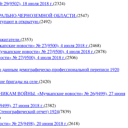
9(9502), 18 июля 2018 г.
(
2324
)
О ЦЕНТРАЛЬНО-ЧЕРНОЗЕМНОЙ ОБЛАСТИ.
(
2547
)
ступают в открытую.
(
2492
)
оджигатели.
(
2353
)
е новости» № 27(9500), 4 июля 2018 г.
(
2468
)
кие новости» № 27(9500), 4 июля 2018 г.
(
2878
)
» № 27(9500), 4 июля 2018 г.
(
2506
)
по данным демографическо-профессиональной переписи 1920
кие бригады на селе.
(
2420
)
 ВОЙНЫ. «Мучкапские новости» № 26(9499), 27 июня
9), 27 июня 2018 г.
(
2382
)
Стенографический отчет) 1924
(
7839
)
)
» № 25(9498), 20 июня 2018 г.
(
2618
)