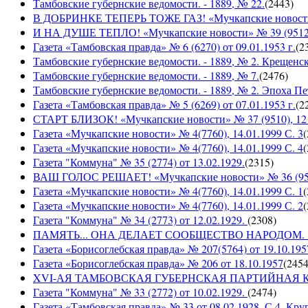
Тамбовские губернские ведомости. - 1889, № 22.
(
2443
)
В ДОБРИНКЕ ТЕПЕРЬ ТОЖЕ ГАЗ! «Мучкапские новости» №
И НА ДУШЕ ТЕПЛО! «Мучкапские новости» № 39 (9512), 
Газета «Тамбовская правда» № 6 (6270) от 09.01.1953 г.
(
2
Тамбовские губернские ведомости. - 1889, № 2. Крещенс
Тамбовские губернские ведомости. - 1889, № 7.
(
2476
)
Тамбовские губернские ведомости. - 1889, № 2. Эпоха Пе
Газета «Тамбовская правда» № 5 (6269) от 07.01.1953 г.
(
2
СТАРТ БЛИЗОК! «Мучкапские новости» № 37 (9510), 12 с
Газета «Мучкапские новости» № 4(7760), 14.01.1999 С. 3
(
Газета «Мучкапские новости» № 4(7760), 14.01.1999 С. 4
(
Газета "Коммуна" № 35 (2774) от 13.02.1929.
(
2315
)
ВАШ ГОЛОС РЕШАЕТ! «Мучкапские новости» № 36 (9509)
Газета «Мучкапские новости» № 4(7760), 14.01.1999 С. 1
(
Газета «Мучкапские новости» № 4(7760), 14.01.1999 С. 2
(
Газета "Коммуна" № 34 (2773) от 12.02.1929.
(
2308
)
ПАМЯТЬ... ОНА ДЕЛАЕТ СООБЩЕСТВО НАРОДОМ. «Мучка
Газета «Борисоглебская правда» № 207(5764) от 19.10.195
Газета «Борисоглебская правда» № 206 от 18.10.1957
(
245
XVI-АЯ ТАМБОВСКАЯ ГУБЕРНСКАЯ ПАРТИЙНАЯ КОНФ
Газета "Коммуна" № 33 (2772) от 10.02.1929.
(
2474
)
Газета «Тамбовская правда» № 33 от 08.02.1928. С.4. Кру