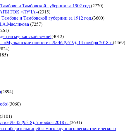
Тамбове и Тамбовской губернии за 1902 год.
(
2720
)
Й НАПИТОК «ЛУЧА»
(
2315
)
 Тамбове и Тамбовской губернии за 1912 год.
(
3600
)
 Н.А.Масликова
(
7257
)
7261
)
дец на мучкапской земле!
(
4012
)
 «Мучкапские новости» № 46 (9519), 14 ноября 2018 г.
(
4469
)
2824
)
185
)
)
(
2894
)
юбо!
(
3060
)
(
3101
)
 № 45 (9518), 7 ноября 2018 г.
(
2631
)
ла победительницей самого крупного легкоатлетического