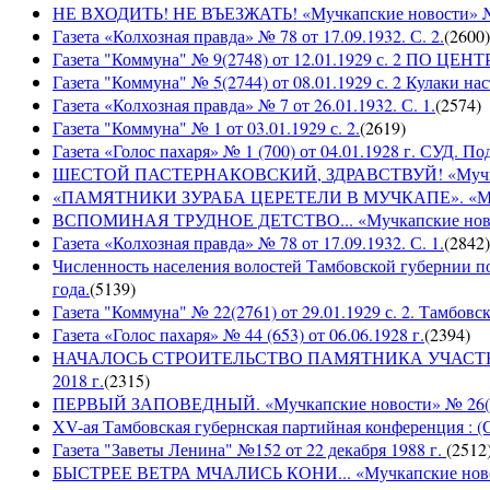
НЕ ВХОДИТЬ! НЕ ВЪЕЗЖАТЬ! «Мучкапские новости» № 2
Газета «Колхозная правда» № 78 от 17.09.1932. С. 2.
(
2600
)
Газета "Коммуна" № 9(2748) от 12.01.1929 с. 2 П
Газета "Коммуна" № 5(2744) от 08.01.1929 с. 2 Кулаки на
Газета «Колхозная правда» № 7 от 26.01.1932. С. 1.
(
2574
)
Газета "Коммуна" № 1 от 03.01.1929 с. 2.
(
2619
)
Газета «Голос пахаря» № 1 (700) от 04.01.1928 г. СУД. П
ШЕСТОЙ ПАСТЕРНАКОВСКИЙ, ЗДРАВСТВУЙ! «Мучкапски
«ПАМЯТНИКИ ЗУРАБА ЦЕРЕТЕЛИ В МУЧКАПЕ». «Мучкапс
ВСПОМИНАЯ ТРУДНОЕ ДЕТСТВО... «Мучкапские новости
Газета «Колхозная правда» № 78 от 17.09.1932. С. 1.
(
2842
)
Численность населения волостей Тамбовской губернии 
года.
(
5139
)
Газета "Коммуна" № 22(2761) от 29.01.1929 с. 2. Тамбовс
Газета «Голос пахаря» № 44 (653) от 06.06.1928 г.
(
2394
)
НАЧАЛОСЬ СТРОИТЕЛЬСТВО ПАМЯТНИКА УЧАСТНИКАМ
2018 г.
(
2315
)
ПЕРВЫЙ ЗАПОВЕДНЫЙ. «Мучкапские новости» № 26(949
XV-ая Тамбовская губернская партийная конференция : (
Газета "Заветы Ленина" №152 от 22 декабря 1988 г.
(
2512
БЫСТРЕЕ ВЕТРА МЧАЛИСЬ КОНИ... «Мучкапские новости