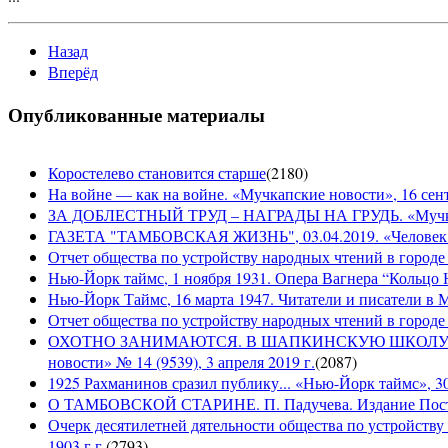
Назад
Вперёд
Опубликованные материалы
Коростелево становится старше
(
2180
)
На войне — как на войне. «Мучкапские новости», 16 сент
ЗА ДОБЛЕСТНЫЙ ТРУД – НАГРАДЫ НА ГРУДЬ. «Мучкапски
ГАЗЕТА "ТАМБОВСКАЯ ЖИЗНЬ", 03.04.2019. «Человек н
Отчет общества по устройству народных чтений в городе
Нью-Йорк таймс, 1 ноября 1931. Опера Вагнера “Кольцо 
Нью-Йорк Таймс, 16 марта 1947. Читатели и писатели в М
Отчет общества по устройству народных чтений в городе 
ОХОТНО ЗАНИМАЮТСЯ. В ШАПКИНСКУЮ ШКОЛУ З
новости» № 14 (9539), 3 апреля 2019 г.
(
2087
)
1925 Рахманинов сразил публику... «Нью-Йорк таймс», 3
О ТАМБОВСКОЙ СТАРИНЕ. П. Падучева. Издание Посто
Очерк десятилетней дятельности общества по устройству
1903 г.г.
(
2793
)